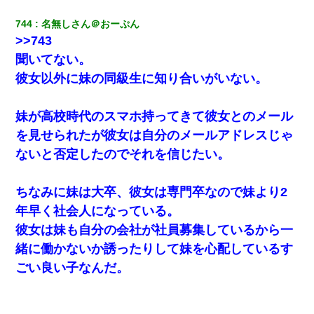
宅飲みで女友達の乳を見てしまった・・・
744
名無しさん＠おーぷん
>>743
友人とふたりで山口に旅行した時の事。レンタカーを借りて山の
聞いてない。
中の道を走っていたら、突然ガガッ！って音がして…
彼女以外に妹の同級生に知り合いがいない。
【考察】兄嫁急死の1年後、兄が引越すというので手伝いに行った
ら下着が入った引き出しの奥にとんでもないモノを見つけた
妹が高校時代のスマホ持ってきて彼女とのメール
を見せられたが彼女は自分のメールアドレスじゃ
【不幸な結婚式】新郎親族「ブスのくせにドレスなんか着ちゃっ
ないと否定したのでそれを信じたい。
てさ～ほんと恥ずかしいわよね～（大声」新郎両親「！！！（土
下座」→ 結果・・・
ちなみに妹は大卒、彼女は専門卒なので妹より2
10年ほど前、息子がまだ年中だった時に離婚したんだけど、一昨
年早く社会人になっている。
年の暮れに突然息子が職場を訪ねてきた。
彼女は妹も自分の会社が社員募集しているから一
緒に働かないか誘ったりして妹を心配しているす
高1のとき男に襲われ、不妊の叔母に頼まれて出産。→叔母夫婦が
養子縁組してアメリカに子供を連れ帰った。→9・11で叔母夫婦が
ごい良い子なんだ。
亡くなってしまい…
妻「ずっと好きだった人と一緒になりたいから、わかれてくださ