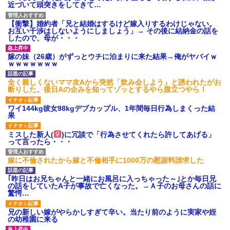
近づいて頭突きをしてきて…
【衝撃】婚約者「兄と結婚はするけど嫁入りするわけじゃない。
お互い干渉はしないようにしましょう」→ その後に結納金の話を
したので、母が・・・
嫁の妹（26歳）がずっとウチに泊まりに来た結果→俺がヤバイｗ
ｗｗｗｗｗｗｗ
全く親しくないママ友Aから突然「飲み会しよう」と誘われたがお
断りした。後日Aの企みを知ってゾッとするやら腹立つやら！
ワイ144kg彼女98kgデブカップル、1年間毎日行為しまくった結
果
ミスした新人(
)に冗談で「行為させてくれたら許してあげる」
って言ったら・・・
嫁に不倫されたから嫁と不倫相手に1000万の慰謝料請求した
｢昨日はお兄ちゃんと一緒にお風呂に入っちゃった～｣とか毎日兄
の話をしていたA子が事故で亡くなった。→Ａ子のお母さんの話に
驚愕…
兄の新しい嫁がやらかしすぎて辛い。当たり前のように実家や姪
の幼稚園に来る