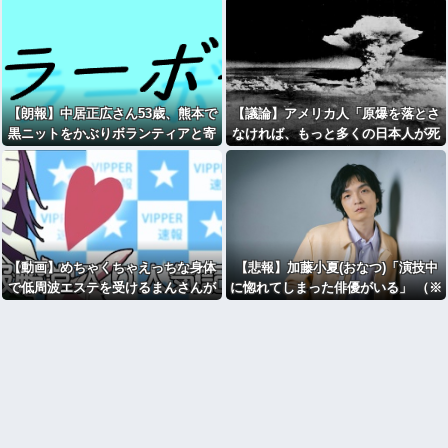
【朗報】中居正広さん53歳、熊本で
【議論】アメリカ人「原爆を落とさ
黒ニットをかぶりボランティアと寄
なければ、もっと多くの日本人が死
付をしている模様
んでいた」←この主張どう思う？
【動画】めちゃくちゃえっちな身体
【悲報】加藤小夏(おなつ)「演技中
で低周波エステを受けるまんさんが
に惚れてしまった俳優がいる」 （※
エ●いと話題に
動画あり）