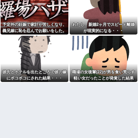
れてきた"あるもの"に思わず涙
wwwwwwww
がこぼれて…
スッポン解体動画を見る彼女
何度もお金を貸してきたシン
「美味しそう♪」→俺「生きたま
ママ妹が、今度はランドセル代
ま捌かれて可哀想だろ！サイコ
と制服代まで要求してきた。そ
パスか？」←お前らどっち？
予定外の妊娠で家計が苦しくなり、
わたし、新婚2ヶ月でスピード離婚
の裏事情を知って頭を抱えるこ
とに…
「仕事にあぶれたから雇って
義兄嫁に恥を忍んでお願いをした。
が現実的になる・・・
ほしい、なんでもする」とキチ
お前ら「日本も核武装汁！」
その返事が予想外すぎて…
ママがやってきた
←１万発の核弾頭どこに
トメ「お腹の子は孫と認めな
イーロン・マスク「中国のロ
い！」とイキるクソトメに父親
ボットはデタラメで遠隔操作し
不明のコトメ子を引き合いに出
てるだけ」
した私。トメ「米軍の血筋
【画像】森高千里(55) 「ミニ
よ！」私「〇〇じゃないです
スカートはとてもムリよ若い子
か」←得体の知れない～はお前
には負けるわ」←ワイらにはブ
（コトメ）のところだろｗ
彼氏とホテルを出たところで彼の嫁
職場の女後輩(22)が男を食い荒らす
ッ刺さりまくってしまうw w w
【衝撃】秋田県の超エリート
にボコボコにされた結果・・・
軽い女だったことが発覚した結果
w w w
幹部、オンライン会見に「バス
【画像】美人インフルエンサ
ローブ姿＋タバコ」で登場し大
ーさん「20歳でアルファード一
問題に
括で買えちゃう私って素敵」←
家族4人食費月2万円献立がXで
これってガチなん？それともネ
話題に「子どもの成長期には月8
タなん？w w w w w w w w w
万円は必要」「業務スーパー活
【驚愕】女さん「43億円注文
用なら可能かも」
して………キャンセルっと！」
彼女とレストランに行って、
←こいつの目的って一体なんな
俺がソファーに座ったら彼女が
の？？？？？？？
「えっ？」という顔に。俺「ソ
【大炎上】 ふつうの日本人、
ファーになんかついてた？」彼
ガチで滅びそう…
女「いや、別に…」→食事後、
彼女から…