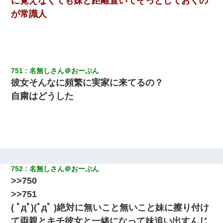
に覚えなくても妹と距離置いてそっとしておくの
彼女「うん！！絶対幸せになろうね！！！！」 → ７年後ｗｗ
が常識人
ｗｗｗ
【衝撃】ある工場に配属すると、女の人がみんな退職してしま
う。会社「仕事がハードだし田舎で娯楽も少ないからキツイの
か…」→ 実際は違った
751
名無しさん＠おーぷん
元旦那から復縁要請。息子「最新型のiPhoneも買えない貧乏は嫌
彼女そんなに頻繁に実家に来てるの？
だ、再婚して」私「なら父親と暮らせ」息子「やった＾＾」私
（もう手遅れだったんだな…）
自粛はどうした
【クズ】昔、兄がお見合いして「ブスすぎｗｗｗ」と断った女性
が、兄の同級生と結婚。それを知った兄は荒れ狂い、｢嫁さん、俺
のお古ですが気分はどう？」とメールを送った→
私「結婚やめるわ」 婚約者「え？なんでなんで？」 → 放置した
結果…｜生活｜ワロタあんてな
752
名無しさん＠おーぷん
>>750
>>751
【衝撃】ヤンキー女に「サせて」って言った結果
( ﾟдﾟ)(ﾟдﾟ )絶対に無いこと無いこと妹に擦り付け
さっき嫁から、「愛しています」ってメールが届いた。俺も「愛
て両親とキチ彼女と一緒になって妹追い出すんじ