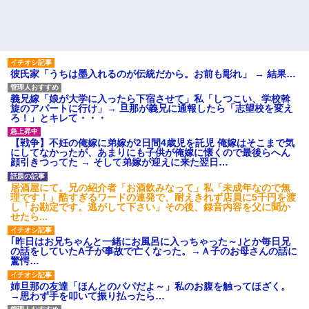
彼氏家「うちは墨入れるのが伝統だから。お前も彫れ」 → 結果…
義兄嫁「娘が大学に入ったら下宿させて」私「しつこい、学校斡
旋のアパートに行け」→ 旦那が義兄に通報したら「志望校を変え
ろ！」とキレて・・・
【戦争】不妊の俺嫁に弟嫁が2日間4歳児を託児 俺嫁はそこまで気
にしてなかったが、あまりにも子供が俺嫁に懐くので最後らへん
顔引きつってた → そして弟嫁が迎えに来た翌日…
居酒屋にて。兄の紹介者「お酒飲みなって」私「未成年なので無
理です！」酷すぎるワードの連発で、耐えきれず店員に5千円を渡
し「お勘定です。逃がして下さい」その後、録音内容を父に聞か
せたら...
｢昨日はお兄ちゃんと一緒にお風呂に入っちゃった～｣とか毎日兄
の話をしていたA子が事故で亡くなった。→Ａ子のお母さんの話に
驚愕…
姉旦那の友達「ほんとのパパだよ～」私のお腹を触ってほざく。
→思わず手を叩いて振り払ったら…