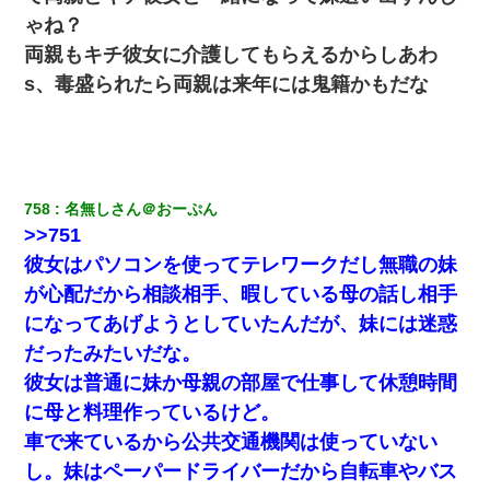
してます」って送ったら
ゃね？
両親もキチ彼女に介護してもらえるからしあわ
妊娠中に「おいこのブタ女！てめー席譲れ！」と絡まれ腹を殴る
真似された。泣きながら夫に話すと一年後に…
s、毒盛られたら両親は来年には鬼籍かもだな
旦那の元カノをSNSで探して写真を保存して顔面評価スレで写真
を晒してた。ほとんどがブスという評価の中で二人ほど意外に好
評価で苦々しく思った
758
名無しさん＠おーぷん
【衝撃】職場に入って来た綺麗な新人さんに職場を案内すること
>>751
に → 新人「ドンッ！」私「！？」→ 突然、突き飛ばされて左手
の甲を踏みつけられて…
彼女はパソコンを使ってテレワークだし無職の妹
が心配だから相談相手、暇している母の話し相手
ホテルに泊まったんだけど従業員が最悪だった。折角の旅行で何
になってあげようとしていたんだが、妹には迷惑
故私が怒鳴られなきゃいけなかったのだ
だったみたいだな。
彼女は普通に妹か母親の部屋で仕事して休憩時間
医者「糖尿病で余命1年です」 ワイ「知らんわｗどうせ死ぬなら
食べる量増やすわｗ」→結果ｗｗｗｗｗ
に母と料理作っているけど。
車で来ているから公共交通機関は使っていない
し。妹はペーパードライバーだから自転車やバス