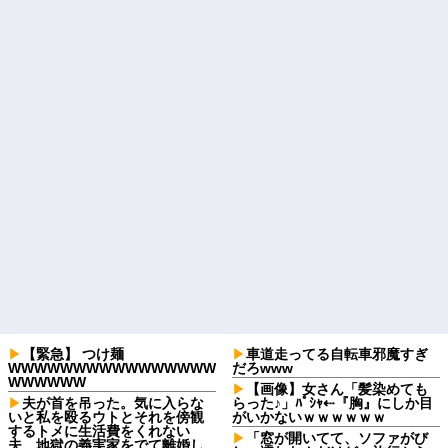
【緊急】 つけ麺
車道走ってる自転車邪魔すぎ
WWWWWWWWWWWWWWWW
だろwww
WWWWWW
【画像】女さん「髪染めても
夫が首を吊った。気に入らな
らった♪」ﾊﾟｼｬ⇠『胸』にしか目
いと私を殴るウトとそれを傍観
がいかないｗｗｗｗｗｗ
するトメに生活費をくれない
「窓が開いてて、ソファがび
夫…地獄の義実家をでて離婚し