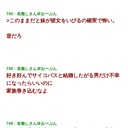
い」→離婚後、娘と実家で生活してると…
742
名無しさん＠おーぷん
友人「酒の勢いで女先輩をホテルに連れ込んだｗｗｗｗｗ」俺
「…」
>このままだと妹が彼女をいびるの確実で怖い。
彼氏家「うちは墨入れるのが伝統だから。お前も彫れ」 → 結果…
逆だろ
妻が亡くなったんだけど正直ガチで嬉しい
旦那が長男のDNA鑑定をしたら血縁関係0%だった。旦那「やっぱ
745
名無しさん＠おーぷん
りウワキしてたんだな…」長男「俺は誰の子供なの？」長女・次
男「ウワキ女！」
好き好んでサイコパスと結婚したがる男だけ不幸
になったらいいのに
旦那の元嫁「離婚したとはいえ、私が本来の妻。許可なく結婚す
家族巻き込むなよ
るなんてどういう神経してるの？離婚届を記入して持って来い」
→笑いが止まらなくなり・・・
【悲報】嫁がワイのこと嫌いっぽいから単身赴任した結果
749
名無しさん＠おーぷん
父親がくも膜下出血で突然ﾀﾋ。→母の貯金が0なことが判明。→母