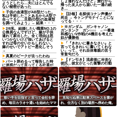
しょ濡れなんだけど」旅行から
ようとしたら…夫にはとんでも
帰った友人から届いた一通の続
ない秘密があった
き…
子供の血液型がAB型だった。
【訃報】名探偵コナン声優が
私は手術したことあるからA型で
死去 → 今トンデモナイことにな
合ってるし…旦那(O型)の血液型
ってる・・・
を調べてみよう」→ 結果・・・
※ガンダム ガンキャノン
2/6私、結婚したい職業NO.1の
ガンタンク ガン○○○ ←一番違
公務員なんですけど、嫁が子供
和感ないV作戦の4機目を考えた
連れて家出した。全く理由は思
奴が優勝他
いつかないけど強いてあげると
すれば母のせいかもしれない。
「『きれいに書きなさい』と
嫁のせいでアトピー悪化しそう
言ってもきれいに書いてくれな
→
い」って、それ自体毒親の言う
常套句だろ
真夏のピークが去ったわね
【ドン引き】流産後に冷淡な
パート辞めるって報告した時
彼氏…彼女がとった衝撃の行動
に迷惑だって言ってくる社員が
がコレｗｗｗｗ
いて、その人の不満を言い返し
てしまった
日頃からセクハラ三昧で毎回
周囲に〆られても反省しないウ
ATMで何度も入出金を繰り返
トに、とうとう後ろから抱きつ
す人に声をかけた若い女性にモ
かれて胸を掴まれた → 私は肘で
ヤっとする。若い人ってそんな
ウトの腹を思い切りどついて、○
余裕ないのかな？
玉あたりを蹴飛ばし…
友達の家に遊びに行ったらア
【正論】彫り師YouTuber「刺
歌い手を目指すと言って会社を辞
見知らぬ車に駐車スペースを塞が
ルバムに私の写真が飾ってあっ
青タトゥー入れてる奴は全員バ
た。しかも私が知らない写真
め、毎日カラオケ通いを始めたママ
れ、仕方なく別の場所へ停めた俺。
カです。偏見は正しい。すごい
レストランで。夫婦「今日は
民度低い」
友。嫌な予感は見事に当たってしま
気づけばパトカーまで来る騒ぎにな
娘の誕生日なんです」店員
【朗報】寺田心、週6ジム通い
い…
って…
「少々お待ちください」→運ば
で体重62kg→82kgに