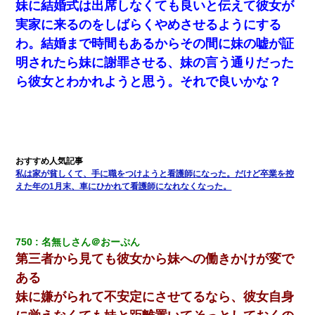
「私を家に置いてほしい、どうか見捨てないで(土下座」俺・嫁
妹に結婚式は出席しなくても良いと伝えて彼女が
「…」
実家に来るのをしばらくやめさせるようにする
わ。結婚まで時間もあるからその間に妹の嘘が証
日航機墜落事故の「ここからは日本語で大丈夫ですよ〜」の絶望
感がヤバイ・・・
明されたら妹に謝罪させる、妹の言う通りだった
ら彼女とわかれようと思う。それで良いかな？
【画像】女の子「お母さん！！私ようやくファッションモデルに
選ばれたの！絶対見に来てね！」→悲しい結果がこれ・・・
隣の部屋の住民の母親、オートロックを突破してマンションに入
り込んできたみたいで、ずっとドアの前で喚いてて滅茶苦茶うる
さかった。
私は家が貧しくて、手に職をつけようと看護師になった。だけど卒業を控
えた年の1月末、車にひかれて看護師になれなくなった。
私が遺産を相続。→それを知った義両親が「旅行代金を出せ！」
「リフォーム費用を負担しろ！」「金の管理は私達がする！」と
浅ましくも集りにきた。
750
名無しさん＠おーぷん
第三者から見ても彼女から妹への働きかけが変で
嫁が弁護士を連れてきて「悪いと思うなら慰謝料を払って離婚し
ろ」→ 俺「完全に恐喝になってますね」「お前、これが詐欺だっ
ある
て知ってる？」
妹に嫌がられて不安定にさせてるなら、彼女自身
３２歳俺「ずっと好きでした！！付き合って下さい！」 ２５歳