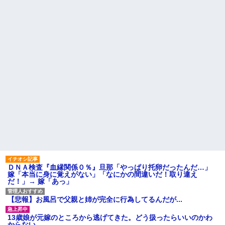
義兄嫁が「自己破産になる。
アンタのせいだ」と電話を寄越
実家に住んでる兄から「盆に
した。夫が確認すると借金は判
泊まりに来るなら嫁と子供に菓
明分だけで500万円。ブランドバ
子のひとつでも持ってきてよ」
ッグや時計をカードで買いサ...
って言われた。自分の実家に帰
るのに手土産なんて考えたこと
お気に入りの喫茶店のパート
なかった…
の口臭についてマスターにメモ
を渡した。その後は店員が無表
パート辞めるって報告した時
情になり、マスターも…
に迷惑だって言ってくる社員が
いて、その人の不満を言い返し
ハードオフに売っていた4万
てしまった
4000円のフィギュアがヤバすぎ
るｗｗｗｗｗｗ「こんな高い
【警告】職務経歴書の『最初
の？ｗｗ」「逆に超安い」
の5行に書くべきこと』がこれ
私「ちょっと、人の家の金庫
主な税金の成り立ちを調べて
触らないでよ！」キチママ『そ
みたよ
こに金庫があったから、開けて
みようとしただけ☆』義兄「泥
は出てけ！二度と来るな！」結
果・・・
私「初めて飲む味だけどなん
のお茶？」彼「ちっ！」私「」
ＤＮＡ検査『血縁関係０％』旦那「やっぱり托卵だったんだ…」
【GIF】JSのカンチョーワロ
嫁「本当に身に覚えがない」「なにかの間違いだ！取り違え
タ
だ！」→ 嫁「あっ」
後続車にクラクションを鳴ら
され彼氏が逆切れ。「何クラク
ション鳴らしてんだ！降りてこ
【悲報】お風呂で父親と姉が完全に行為してるんだが...
いよ！」と怒鳴りだし...
【衝撃】報酬100万円超の治験
13歳娘が元嫁のところから逃げてきた。どう扱ったらいいのかわ
募集がこちらｗｗｗｗｗ(※画像
からない