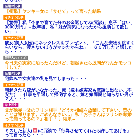
あり)
【ネット騒然】惨殺されたタ
【衝撃】ヤンキー女に「サせて」って言った結果
ワマン頂き女子のこの動画、す
げえええええｗｗｗｗｗｗｗｗ
【驚愕】私「今まで育てた分のお金返してね(冗談)」息子「はい、
ｗｗｗ
3000万円」→数年後。私「妹が病気になったから援助して欲し
【愕然】白のクラウン俺氏、
い」→
高速道路左車線を制限速度で走
った結果wwwwwwwwwwww
彼女(美人女医)にネックレスをプレゼント。「こんな安物を渡すく
百年の恋12-899 食べた量を
らいなら、渡さないほうがマシだからね」→ ６０万したと話した
張り合ってくる
ら・・・
【悲報】佐藤輝明・・・２軍
でも盛大にやらかす←あまり悲
今日夫の実家に泊ったんだけど、朝起きたら股間がなんかモッコ
しませないでくれ
リしてた
宅飲みで女友達の乳を見てしまった・・・
朝起きたら嫁がいなかった。俺（嫁も嫁実家も電話に出ない…不
安だ）→ 仕事を早退して帰宅すると、嫁と嫁両親と知らない男が
２人・・・
父が他界→父のフリン相手『どうか相続を放棄して下さい、昔の
ことは謝ります。ごめんなさい…』私「お子さんはフリン略奪婚
って知ってるの？」相手『 』結果→
ミスした新人(
)に冗談で「行為させてくれたら許してあげる」
って言ったら・・・