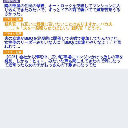
隣の部屋の住民の母親、オートロックを突破してマンションに入
り込んできたみたいで、ずっとドアの前で喚いてて滅茶苦茶うる
さかった。
裁判官「お互いに最後に言いたいことはありますか」バカ夫
「…」A「夫を一発殴らせてほしい」裁判官「どうぞ」
夫の友達がBBQを定期的に開催して夫婦で参加してたんだけど、
女性側のリーダーみたいな人に「BBQは友達とやりなよ！」と言
われて…
【GJ!】会社から帰宅中、広い駐車場にエンジンかけっ放しの車を
発見。しかも「ヒィ～」みたいな声も聞こえてきたので気になっ
て近寄ったら女の子がおっさんの下敷きになってた