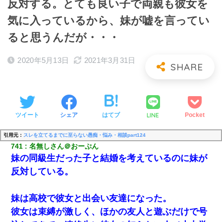
反対する。とても良い子で両親も彼女を
気に入っているから、妹が嘘を言ってい
ると思うんだが・・・
2020年5月13日
2021年3月31日
LINE
ツイート
シェア
はてブ
Pocket
引用元：
スレを立てるまでに至らない愚痴・悩み・相談part124
741
名無しさん＠おーぷん
妹の同級生だった子と結婚を考えているのに妹が
反対している。
妹は高校で彼女と出会い友達になった。
彼女は束縛が激しく、ほかの友人と遊ぶだけで号