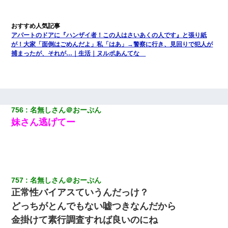
アパートのドアに『ハンザイ者！この人はさいあくの人です』と張り紙
が！大家「面倒はごめんだよ」私「はあ」→警察に行き、見回りで犯人が
捕まったが、それが…｜生活｜ヌルポあんてな
756
名無しさん＠おーぷん
妹さん逃げてー
757
名無しさん＠おーぷん
正常性バイアスていうんだっけ？
どっちがとんでもない嘘つきなんだから
金掛けて素行調査すれば良いのにね