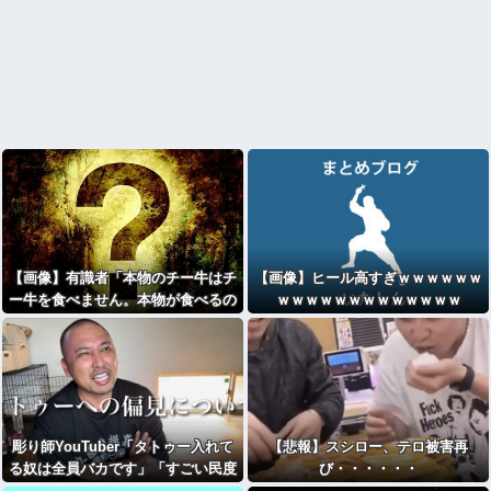
【画像】有識者「本物のチー牛はチ
【画像】ヒール高すぎｗｗｗｗｗｗ
ー牛を食べません。本物が食べるの
ｗｗｗｗｗｗｗｗｗｗｗｗｗ
はこちら」⇒！
彫り師YouTuber「タトゥー入れて
【悲報】スシロー、テロ被害再
る奴は全員バカです」「すごい民度
び・・・・・・
低い」