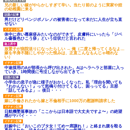
兄の新しい嫁がやらかしすぎて辛い。当たり前のように実家や姪
の幼稚園に来る
男だけどリベンジポノレノの被害者になって未だに人生が立ち直
せない
体中に赤い蕁麻疹みたいなのができて、皮膚科にいったら「ジベ
ル薔薇色ひこう疹」という症状だと言われた
放置子が病院送りになったらしい → 俺（二度と帰ってくるなよ…
嫁を半身不随にしやがった恨みは、正直こんなもんじゃ晴れな
い）
中途採用のAが部長から呼び出された。Aはヘラヘラと部屋に入っ
ていき、1時間後に号泣しながら出てきて…
小学生の息子が急に様子がおかしくなった。私「理由を聞いても
『わかんない！』って怒鳴り付けてくるし、困っってる」旦那
「話してみるよ」→ 後日・・・
嫁に不倫されたから嫁と不倫相手に1000万の慰謝料請求した
日航機墜落事故の「ここからは日本語で大丈夫ですよ〜」の絶望
感がヤバイ・・・
妊娠中に「おいこのブタ女！てめー席譲れ！」と絡まれ腹を殴る