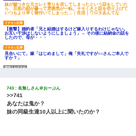
妹が嘘つきな元カレと寄りを戻してしまったという話をしていた
ら、旦那の顔が曇って雰囲気が一転。そそくさと話を切り上げて
いつもより早く寝付いてしまった…｜生活｜ワロタあんてな
【衝撃】婚約者「兄と結婚はするけど嫁入りするわけじゃない。
お互い干渉はしないようにしましょう」→ その後に結納金の話を
したので、母が・・・
見合いにて。嫁「はじめまして」俺「失礼ですが○○さんご本人で
すか？」
朝起きたら嫁がいなかった。俺（嫁も嫁実家も電話に出ない…不
安だ）→ 仕事を早退して帰宅すると、嫁と嫁両親と知らない男が
２人・・・
743
名無しさん＠おーぷん
>>741
小学生の息子が急に様子がおかしくなった。私「理由を聞いても
『わかんない！』って怒鳴り付けてくるし、困っってる」旦那
あなたは鬼か？
「話してみるよ」→ 後日・・・
妹の同級生達10人以上に聞いたのか？
同じマンションに住んでる女性が鍵をわかりやすいところに隠し
ている事に気づいた俺「忍びこんでみよう！」→ 結果