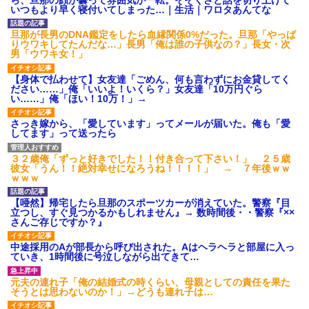
タ
いつもより早く寝付いてしまった…｜生活｜ワロタあんてな
後続車にクラクションを鳴ら
され彼氏が逆切れ。「何クラク
旦那が長男のDNA鑑定をしたら血縁関係0%だった。旦那「やっぱ
ション鳴らしてんだ！降りてこ
りウワキしてたんだな…」長男「俺は誰の子供なの？」長女・次
いよ！」と怒鳴りだし...
男「ウワキ女！」
【衝撃】報酬100万円超の治験
募集がこちらｗｗｗｗｗ(※画像
【身体で払わせて】女友達「ごめん、何も言わずにお金貸してく
あり)
ださい……」俺「いいよ！いくら？」女友達「10万円ぐら
い……」俺「ほい！10万！」→
【ネット騒然】惨殺されたタ
ワマン頂き女子のこの動画、す
げえええええｗｗｗｗｗｗｗｗ
さっき嫁から、「愛しています」ってメールが届いた。俺も「愛
ｗｗｗ
してます」って送ったら
【愕然】白のクラウン俺氏、
高速道路左車線を制限速度で走
３２歳俺「ずっと好きでした！！付き合って下さい！」 ２５歳
った結果wwwwwwwwwwww
彼女「うん！！絶対幸せになろうね！！！！」 → ７年後ｗｗ
百年の恋12-899 食べた量を
ｗｗｗ
張り合ってくる
【悲報】佐藤輝明・・・２軍
【唖然】帰宅したら旦那のスポーツカーが消えていた。警察『目
でも盛大にやらかす←あまり悲
立つし、すぐ見つかるかもしれません』→ 数時間後・・警察『××
しませないでくれ
さんご存じですか？』
中途採用のAが部長から呼び出された。Aはヘラヘラと部屋に入っ
ていき、1時間後に号泣しながら出てきて…
元夫の連れ子「俺の結婚式の時くらい、母親としての責任を果た
そうとは思わないのか！」→どうも連れ子は…