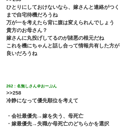
今日夫の実家に泊ったんだけど、朝起きたら股間がなんかモッコ
ひとりにしておけないなら、嫁さんと連絡がつく
リしてた
まで自宅待機だろうね
万が一を考えたら背に腹は変えられんでしょう
妻が亡くなったんだけど正直ガチで嬉しい
貴方のお母さん？
嫁さんに丸投げしてるのが諸悪の根元だね
旦那が長男のDNA鑑定をしたら血縁関係0%だった。旦那「やっぱ
りウワキしてたんだな…」長男「俺は誰の子供なの？」長女・次
これを機にちゃんと話し合って情報共有した方が
男「ウワキ女！」
良いだろうね
書店「息子さんが万引きしました」私「はっ？(息子目の前にいる
し…)うちの子ではないので迎えに行きません」→息子を名乗って
た人物の正体が判明するも・・・
262
名無しさん＠おーぷん
放置子が病院送りになったらしい → 俺（二度と帰ってくるなよ…
嫁を半身不随にしやがった恨みは、正直こんなもんじゃ晴れな
>>258
い）
冷静になって優先順位を考えて
嫁の妹（26歳）がずっとウチに泊まりに来た結果→俺がヤバイｗ
ｗｗｗｗｗｗｗ
・会社最優先→嫁を失う、母死亡
・嫁最優先→失職か母死亡のどちらかを選択