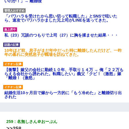
いのか！」→ 離婚後
「パワハラを受けたから思い切って転職した」とSNSで呟いた
ら、速攻でパワハラかました元上司がLINEを送ってきた。
私（23）冗談のつもりで上司（27）に胸を揉ませた結果・・・
10年ほど前、息子がまだ年中だった時に離婚したんだけど、一昨
年の暮れに突然息子が職場を訪ねてきた。
【衝撃】嫁父の会社に勤続１０年、手取り１４万 → 俺「２２万も
らえる会社から誘われた。転職したい」義父「クビ！（激怒」嫁
「離婚！（激怒」
結婚生活10ヶ月目で嫁から一方的に「もう冷めた」と離婚切り出
された
高1のとき男に襲われ、不妊の叔母に頼まれて出産。→叔母夫婦が
養子縁組してアメリカに子供を連れ帰った。→9・11で叔母夫婦が
亡くなってしまい…
259
名無しさん＠おーぷん
>>258