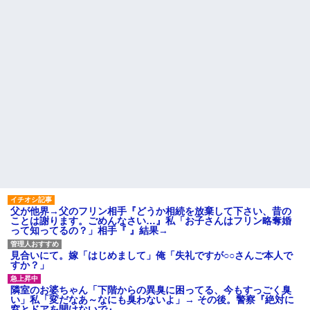
父が他界→父のフリン相手『どうか相続を放棄して下さい、昔の
ことは謝ります。ごめんなさい…』私「お子さんはフリン略奪婚
って知ってるの？」相手『 』結果→
見合いにて。嫁「はじめまして」俺「失礼ですが○○さんご本人で
すか？」
隣室のお婆ちゃん「下階からの異臭に困ってる、今もすっごく臭
い」私「変だなあ～なにも臭わないよ」→ その後。警察『絶対に
窓とドアを開けないで』