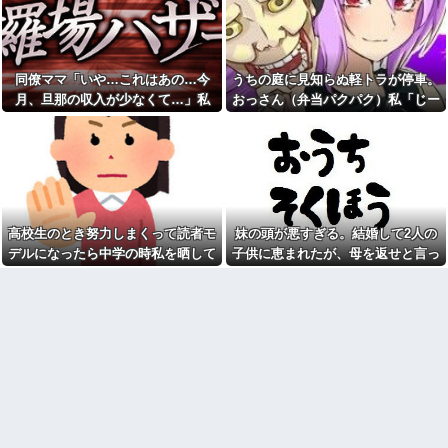
になったギャルさん、可愛過ぎ
食べるの？」
て嫉妬不可避w w w w w w w w
「伏線回収すげえ！」より
w w w
「え、これ伏線だったのか
【衝撃】「史上最大のデマ、
よ…」って後から気づく展開の
流言飛語」と聞いて思いつくの
方が好き
同僚ママ「いや…これはあの…今
うちの庭に見知らぬ軽トラが停車。
は？→大体一致する件w w w w
妊娠報告時に義両親から「障
月、旦那の収入が少なくて…」私
おっさん（弁当パクパク）私「じー
w w w
害が心配。生まれるまでおめで
「はい？」→ 同僚ママが隠したもの
っ」おっさん「やべっ！」→猛スピ
【画像】ワイ底辺期間工の夕
とうは言えない」と言われた日
食がこちらｗｗｗｗｗ
の不快感が一生許せない！何事
を見ると・・・
ードで出て行ったと思ったら…
もなかったかのように孫フィー
友人の親が営む店で車を購入
バーしてるし
しただけなのに、友人から「裏
切った」と責められるようにな
まだ仔猫だから、up画像見て
った理由が理解できず…
は「大人になったらこんな感じ
になるかな」ってニヤニヤして
マックの招待券を使おうとし
しまう【再】
高校生のとき努力しまくって読者モ
妹の頭が悪すぎる。結婚して2人の
たら店員に番号を聞かれた。激
怒した僕は「どうしてくれんね
私「夫がギャンブル依存症で
デルになったら中学の時私を晒して
子供に恵まれたが、母を返せと言っ
ん！！！無料券よこせ
す。でも離婚したくない」一同
振ったマサトシくんに「俺のために
てきた
や！！！！」と怒鳴って…
「きっぱり辞めさせるべき」→
私「回数を減らすって言ってく
キレイになったから付き合ってあげ
俺「えっ、球場でヤジ飛ばし
れました！」一同「だめだこり
てた人ですよね？」女性「まさ
ることにした」と待ち伏せされ
ゃ」
か覚えてたの？」→高速バスで
隣同士になった偶然から話が弾
イベントコンパニオンの仕事
んで…
妊娠報告時に義両親から「障
里帰り出産した嫁が実家から
害が心配。生まれるまでおめで
帰ってこないので離婚要求。す
とうは言えない」と言われた日
ると義父がブチギレた
の不快感が一生許せない！何事
もなかったかのように孫フィー
上司が約束の締め切りを間違
バーしてるし
えて覚えていて、得意先に迷惑