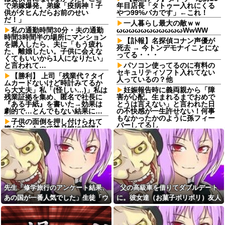
で弟嫁爆発。弟嫁「疫病神！子
年目店長「タトゥー入れにくる
供がタヒんだらお前のせい
やつ99%バカです」←これ！
だ！」
一人暮らし最大の敵ｗｗ
私の通勤時間30分・夫の通勤
ωωωωωωωωωωωWwWW
時間3時間半の場所にマンション
【訃報】名探偵コナン声優が
を購入したら、夫に「もう疲れ
死去 → 今トンデモナイことにな
た、離婚したい。子供に会えな
ってる・・・
くてもいいから1人になりたい」
と言われて…
パソコン使ってるのに有料の
セキュリティソフト入れてない
【勝利】 上司「残業代？タイ
人っているの？他
ムカードないけど時計みてるか
ら大丈夫」私「(怪しい…)」私は
妊娠報告時に義両親から「障
残業証拠を集め、匿名で社長に
害が心配。生まれるまでおめで
『ある手紙』を書いた→効果は
とうは言えない」と言われた日
劇的で…とんでもない結果に…
の不快感が一生許せない！何事
もなかったかのように孫フィー
子供の面倒を押し付けられて
バーしてるし
腹が立ったので義兄嫁に抗議し
たら、なぜか向こうも物凄く怒
職場の60代女パートが若手か
っている→全て私の旦那のせい
らうるせえクソ婆と言われたと
だった
相談があって、20代男の部下を
注意した
ショートスリーバー堀大輔さ
ん、とんでもない事になるｗｗ
○○大学と聞いたら何をイメー
ｗｗｗｗｗｗ
ジしますか？
【画像】付き合いたて彼女
氷色のすずか！！ 第30話
先生「修学旅行のアンケート結果、
父の高級車を借りてダブルデート
「ごめーんちょびっツ散らかっ
私「今夜は刺身だけど食べに
あの国が一番人気でした」生徒「ウ
に。彼女達（お菓子ボリボリ）友人
てるけど上がって～！」←お前
来る？」彼氏「行く！」→新鮮
らだったらコレ別れる
ソだ！沖縄や北海道が人気だっ
「人の車の中だぞ。やめろ」→する
な物を食べさせたいので彼氏が
か？？？？？
来てから捌き始めたら「うう
た！」→トンデモナイことに・・・
と…
【画像】35歳でおばあちゃん
ぇ・・・グロ・・・それ本当に