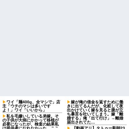
ワイ「麺400g、全マシで」店
嫁が俺の借金を返すために働
主「ウチのマシは多いです
きに出てるんだが、化粧して夜
よ！」ワイ「いいから」
出かけていく嫁を見ると腹が立
ち暴言を吐いてしまう。嫁「離
私を毛嫌いしている弟嫁。そ
婚する」俺「出て行け」→離婚
の子供が大病にかかって移植が
届出されてた…
必要になったが、検査の結果私
は提供者になれなかった。ここ
【動画アリ】タトゥー彫師23