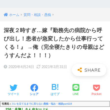
ホーム
質問・相談・愚痴
深夜２時すぎ…嫁『勤務先の病院から呼
び出し！患者が急変したから仕事行って
くる！』 →俺（完全寝たきりの母親はど
うすんだよ！！！）
2020年4月24日
2021年3月31日
LINE
ツイート
シェア
はてブ
Pocket
引用元：
スレを立てるまでに至らない愚痴・悩み・相談part118
258
名無しさん＠おーぷん