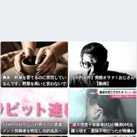
農家「野菜を育てるのに苦労してい
【不朽名作】突然オラァ！おじさん
るんです。野菜を高いと言わないで
【動画】
ください。」
STARTO社、なにわ男子への悪質コ
望月理恵子容疑者(41)が義弟(44)を
メント投稿者を特定し法的追及へ
蹴り頃す 意味不明だったが画像み
「特定メンバーの存在を否定するコ
て納得・・・