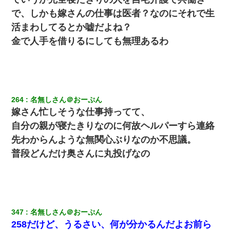
で、しかも嫁さんの仕事は医者？なのにそれで生
私「まとめ買いして冷凍ストックしてる」Ａ「ずるい！クレク
活まわしてるとか嘘だよね？
レ！」私「なんでよ」Ａ「ケーチ！バーカ！」→ 後日、Ａ旦那が
凸してきた
金で人手を借りるにしても無理あるわ
32歳ワイ、34歳の可愛い女と付き合うも現実を知ってしまい無事
死亡・・・
兄の新しい嫁がやらかしすぎて辛い。当たり前のように実家や姪
264
名無しさん＠おーぷん
の幼稚園に来る
嫁さん忙しそうな仕事持ってて、
自分の親が寝たきりなのに何故ヘルパーすら連絡
嫁が弁護士を連れてきて「悪いと思うなら慰謝料を払って離婚し
先わからんような無関心ぶりなのか不思議。
ろ」→ 俺「完全に恐喝になってますね」「お前、これが詐欺だっ
て知ってる？」
普段どんだけ奥さんに丸投げなの
【クズ】昔、兄がお見合いして「ブスすぎｗｗｗ」と断った女性
が、兄の同級生と結婚。それを知った兄は荒れ狂い、｢嫁さん、俺
のお古ですが気分はどう？」とメールを送った→
347
名無しさん＠おーぷん
彼氏の家に泊まる事になり、ゲームで盛り上がってさぁ寝よう！
258だけど、うるさい、何が分かるんだよお前ら
と電気を消すとミシッって音が…彼「ちょっと待ってて」→勢い