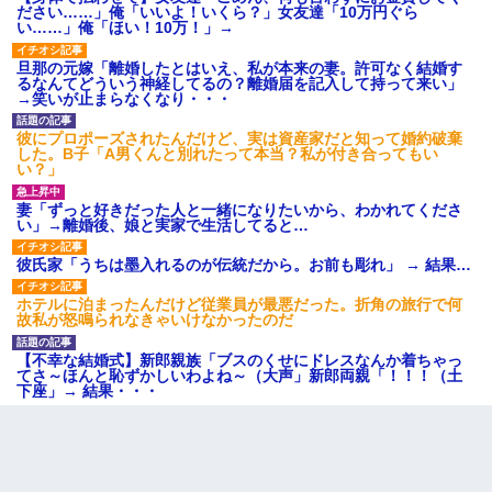
ださい……」俺「いいよ！いくら？」女友達「10万円ぐら
い……」俺「ほい！10万！」→
旦那の元嫁「離婚したとはいえ、私が本来の妻。許可なく結婚す
るなんてどういう神経してるの？離婚届を記入して持って来い」
→笑いが止まらなくなり・・・
彼にプロポーズされたんだけど、実は資産家だと知って婚約破棄
した。B子「A男くんと別れたって本当？私が付き合ってもい
い？」
妻「ずっと好きだった人と一緒になりたいから、わかれてくださ
い」→離婚後、娘と実家で生活してると…
彼氏家「うちは墨入れるのが伝統だから。お前も彫れ」 → 結果…
ホテルに泊まったんだけど従業員が最悪だった。折角の旅行で何
故私が怒鳴られなきゃいけなかったのだ
【不幸な結婚式】新郎親族「ブスのくせにドレスなんか着ちゃっ
てさ～ほんと恥ずかしいわよね～（大声」新郎両親「！！！（土
下座」→ 結果・・・