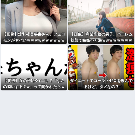
メントを執拗に」米Metaへ情報開示
【画像】爆乳社長秘書さん、フェロ
【画像】商業高校の男子、ハーレム
モンがヤバいｗｗｗwｗｗｗｗｗｗ
状態で嫉妬不可避ｗwｗｗｗｗｗｗ
ｗｗ
ｗｗｗｗｗｗｗｗ
【驚愕】女の子にク●ニして「なん
ダイエットでコーラ・ゼロを飲んで
の匂いする？w」って聞かれたらｗ
るけど、ダメなの？
ｗｗｗｗｗｗｗwwww