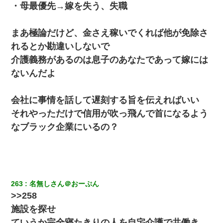
転職先が決まったので退職の意思を伝えたら。上司「無責任」
・母最優先→嫁を失う、失職
「簡単には辞めさせない」私（どうせ辞めるし…）→ 思いっきり
反論をしてみた
まあ極論だけど、金さえ稼いでくれば他が免除さ
ケーキバイキングにいた単独の50くらいのオッサン、強烈だっ
れるとか勘違いしないで
た。
介護義務があるのは息子のあなたであって嫁には
ないんだよ
私「結婚やめるわ」 婚約者「え？なんでなんで？」 → 放置した
結果…｜生活｜ワロタあんてな
会社に事情を話して遅刻する旨を伝えればいい
彼にプロポーズされたんだけど、実は資産家だと知って婚約破棄
それやっただけで信用が吹っ飛んで首になるよう
した。B子「A男くんと別れたって本当？私が付き合ってもい
い？」
なブラック企業にいるの？
【悲報】嫁がワイのこと嫌いっぽいから単身赴任した結果
旦那の元カノをSNSで探して写真を保存して顔面評価スレで写真
を晒してた。ほとんどがブスという評価の中で二人ほど意外に好
263
名無しさん＠おーぷん
評価で苦々しく思った
>>258
施設を探せ
中途採用のAが部長から呼び出された。Aはヘラヘラと部屋に入っ
ていき、1時間後に号泣しながら出てきて…
ていうか完全寝たきりの人を自宅介護で共働き