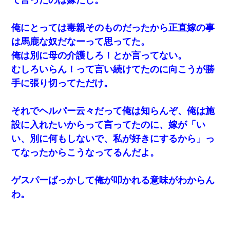
て言ったのは嫁だし。
【悲報】姉と入浴中に大きくなってしまった結果ｗｗｗｗｗｗｗ
ｗ
俺にとっては毒親そのものだったから正直嫁の事
は馬鹿な奴だなーって思ってた。
医者「糖尿病で余命1年です」 ワイ「知らんわｗどうせ死ぬなら
食べる量増やすわｗ」→結果ｗｗｗｗｗ
俺は別に母の介護しろ！とか言ってない。
むしろいらん！って言い続けてたのに向こうが勝
嫁に不倫されたから嫁と不倫相手に1000万の慰謝料請求した
手に張り切ってただけ。
【衝撃】女友達から行為中に告白されてOKした結果
それでヘルパー云々だって俺は知らんぞ、俺は施
設に入れたいからって言ってたのに、嫁が「い
【身体で払わせて】女友達「ごめん、何も言わずにお金貸してく
い、別に何もしないで、私が好きにするから」っ
ださい……」俺「いいよ！いくら？」女友達「10万円ぐら
い……」俺「ほい！10万！」→
てなったからこうなってるんだよ。
アパートのドアに『ハンザイ者！この人はさいあくの人です』と
ゲスパーばっかして俺が叩かれる意味がわからん
張り紙が！大家「面倒はごめんだよ」私「はあ」→警察に行き、
見回りで犯人が捕まったが、それが…｜生活｜ヌルポあんてな
わ。
【戦争】不妊の俺嫁に弟嫁が2日間4歳児を託児 俺嫁はそこまで気
にしてなかったが、あまりにも子供が俺嫁に懐くので最後らへん
顔引きつってた → そして弟嫁が迎えに来た翌日…