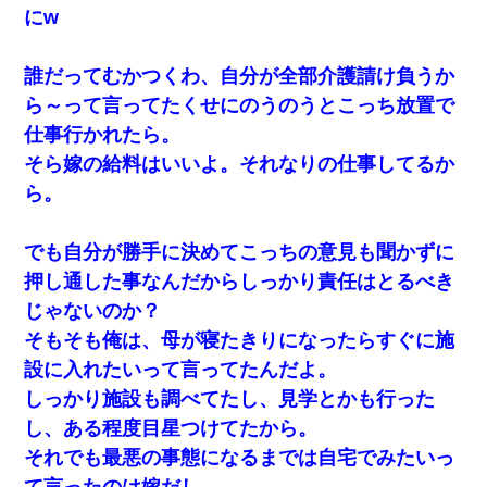
よくドアを開けるとなんと…
にw
彼氏家「うちは墨入れるのが伝統だから。お前も彫れ」 → 結果…
誰だってむかつくわ、自分が全部介護請け負うか
ら～って言ってたくせにのうのうとこっち放置で
昨日37歳のおばさんと行為したんだけどめちゃくちゃだった
仕事行かれたら。
そら嫁の給料はいいよ。それなりの仕事してるか
隣の部屋の住民の母親、オートロックを突破してマンションに入
り込んできたみたいで、ずっとドアの前で喚いてて滅茶苦茶うる
ら。
さかった。
でも自分が勝手に決めてこっちの意見も聞かずに
夫に癌の余命宣告。その闘病中に長女から信じられない言葉を受
けた
押し通した事なんだからしっかり責任はとるべき
じゃないのか？
とっさに女児を捕まえたら変質者扱いされた。母親「あっち行っ
そもそも俺は、母が寝たきりになったらすぐに施
てよ！気持ち悪い！（ｼｯｼｯ」→ 後日、俺を見つけた母親がすっ飛
んできて・・・
設に入れたいって言ってたんだよ。
しっかり施設も調べてたし、見学とかも行った
私『貯金貯まったし、やっと家建てられるね！』夫「実家を二世
し、ある程度目星つけてたから。
帯住宅にした。それに貯金使った」→私『離婚しよう』夫「え
っ」私『使った貯金はあげるから』→すると…
それでも最悪の事態になるまでは自宅でみたいっ