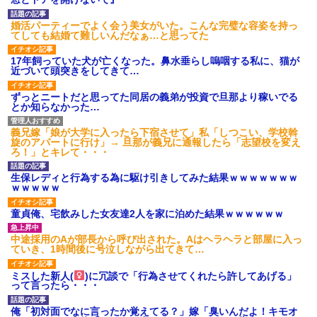
婚活パーティーでよく会う美女がいた。こんな完璧な容姿を持っ
てしても結婚て難しいんだなぁ…と思ってた
17年飼っていた犬が亡くなった。鼻水垂らし嗚咽する私に、猫が
近づいて頭突きをしてきて…
ずっとニートだと思ってた同居の義弟が投資で旦那より稼いでる
とか知らなかった…
義兄嫁「娘が大学に入ったら下宿させて」私「しつこい、学校斡
旋のアパートに行け」→ 旦那が義兄に通報したら「志望校を変え
ろ！」とキレて・・・
生保レディと行為する為に駆け引きしてみた結果ｗｗｗｗｗｗｗ
ｗｗｗｗｗ
童貞俺、宅飲みした女友達2人を家に泊めた結果ｗｗｗｗｗｗ
中途採用のAが部長から呼び出された。Aはヘラヘラと部屋に入っ
ていき、1時間後に号泣しながら出てきて…
ミスした新人(
)に冗談で「行為させてくれたら許してあげる」
って言ったら・・・
俺「初対面でなに言ったか覚えてる？」嫁「臭いんだよ！キモオ