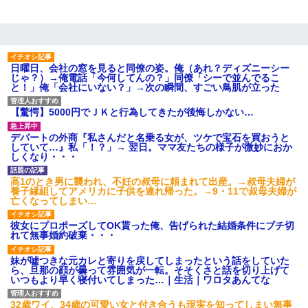
全く親しくないママ友Aから突然「飲み会しよう」と誘われたがお
断りした。後日Aの企みを知ってゾッとするやら腹立つやら！
日曜日、会社の窓を見ると同僚の姿。俺（あれ？ディズニーシー
じゃ？）→俺電話「今何してんの？」同僚「シーで並んでるこ
と！」俺「会社にいない？」→次の瞬間、すごい鳥肌が立った
【驚愕】5000円でＪＫと行為してきたが後悔しかない…
デパートの外商『私さんだと名乗る女が、ツケで宝石を買おうと
していて…』私「！？」→ 翌日。ママ友たちの様子が微妙におか
しくなり・・・
高1のとき男に襲われ、不妊の叔母に頼まれて出産。→叔母夫婦が
養子縁組してアメリカに子供を連れ帰った。→9・11で叔母夫婦が
亡くなってしまい…
彼女にプロポーズしてOK貰った俺、告げられた結婚条件にブチ切
れて無事婚約破棄・・・
妹が嘘つきな元カレと寄りを戻してしまったという話をしていた
ら、旦那の顔が曇って雰囲気が一転。そそくさと話を切り上げて
いつもより早く寝付いてしまった…｜生活｜ワロタあんてな
32歳ワイ、34歳の可愛い女と付き合うも現実を知ってしまい無事