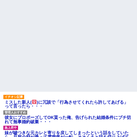
をかけるダメ人間
小学生の頃からずっと仲良い
友達がいる。私はその友達の家
悪ガキ４匹連れた父親。彼ら
族構成についても全部知ってる
の銭湯の使い方のマナーが悪
つもりだった
い。代わりに俺が片付けてると
893さんも手伝ってくれた。する
【後編】元旦那が突然、自分
と父親は自尊心をくすぐられて...
の現妻とのメールを転送...その内
容がキモすぎた件
先生「修学旅行のアンケート
結果、あの国が一番人気でし
彼氏の家に遊びに行ったら彼
た」生徒「ウソだ！沖縄や北海
母が大皿から唐揚げを素手でつ
道が人気だった！」→トンデモ
まんでひとくちかじり、残りを
ナイことに・・・
大皿へ戻した。私目が点。あり
えないと彼氏に言ったら彼氏激
天才な姉は一生分の財産を20
おこ
代で稼いでいた。 姉「もうやり
つくしたから、やらない！あー
主な税金の成り立ちを調べて
楽しかった！」といって引退。
みたよ
私（私が望んでも手に入らな...
ハードオフに売っていた4万
4000円のフィギュアがヤバすぎ
るｗｗｗｗｗｗ「こんな高い
の？ｗｗ」「逆に超安い」
私「ちょっと、人の家の金庫
触らないでよ！」キチママ『そ
ミスした新人(
)に冗談で「行為させてくれたら許してあげる」
こに金庫があったから、開けて
って言ったら・・・
みようとしただけ☆』義兄「泥
は出てけ！二度と来るな！」結
彼女にプロポーズしてOK貰った俺、告げられた結婚条件にブチ切
果・・・
れて無事婚約破棄・・・
私「初めて飲む味だけどなん
のお茶？」彼「ちっ！」私「」
妹が嘘つきな元カレと寄りを戻してしまったという話をしていた
【GIF】JSのカンチョーワロ
ら、旦那の顔が曇って雰囲気が一転。そそくさと話を切り上げて