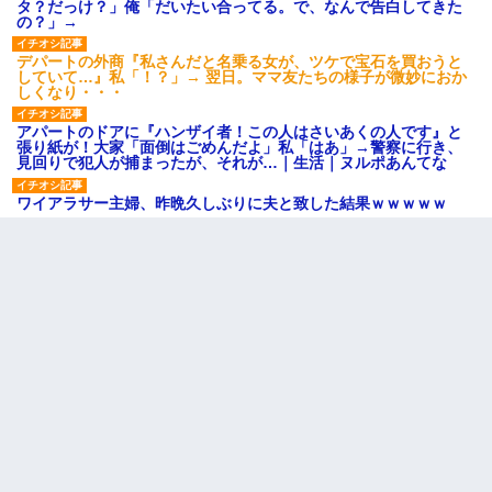
タ？だっけ？」俺「だいたい合ってる。で、なんで告白してきた
の？」→
デパートの外商『私さんだと名乗る女が、ツケで宝石を買おうと
していて…』私「！？」→ 翌日。ママ友たちの様子が微妙におか
しくなり・・・
アパートのドアに『ハンザイ者！この人はさいあくの人です』と
張り紙が！大家「面倒はごめんだよ」私「はあ」→警察に行き、
見回りで犯人が捕まったが、それが…｜生活｜ヌルポあんてな
ワイアラサー主婦、昨晩久しぶりに夫と致した結果ｗｗｗｗｗ