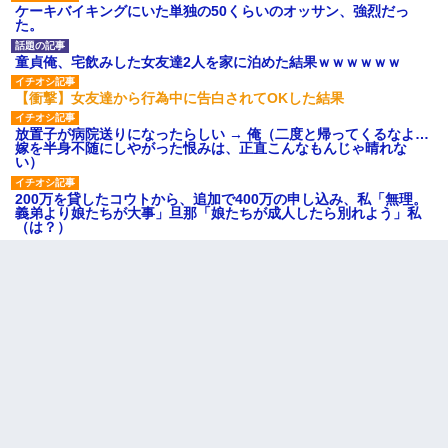
ケーキバイキングにいた単独の50くらいのオッサン、強烈だっ
た。
童貞俺、宅飲みした女友達2人を家に泊めた結果ｗｗｗｗｗｗ
【衝撃】女友達から行為中に告白されてOKした結果
放置子が病院送りになったらしい → 俺（二度と帰ってくるなよ…
嫁を半身不随にしやがった恨みは、正直こんなもんじゃ晴れな
い）
200万を貸したコウトから、追加で400万の申し込み、私「無理。
義弟より娘たちが大事」旦那「娘たちが成人したら別れよう」私
（は？）