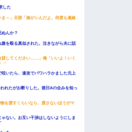
求した
いま～」旦那「娘がシんだよ。何度も連絡
死ぬんか？
れ腹を殴る真似された。泣きながら夫に話
金貸してください……」俺「いいよ！いく
」→
で呟いたら、速攻でパワハラかました元上
誘われたがお断りした。後日Aの企みを知っ
安物を渡すくらいなら、渡さないほうがマ
じゃない。お互い干渉はしないようにしま
・