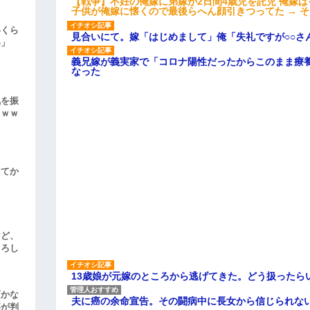
【戦争】不妊の俺嫁に弟嫁が2日間4歳児を託児 俺嫁
子供が俺嫁に懐くので最後らへん顔引きつってた → 
いくら
見合いにて。嫁「はじめまして」俺「失礼ですが○○さ
い」
義兄嫁が義実家で「コロナ陽性だったからこのまま療
なった
気を振
ｗｗｗ
してか
けど、
よろし
13歳娘が元嫁のところから逃げてきた。どう扱ったら
頃かな
夫に癌の余命宣告。その闘病中に長女から信じられな
事が判