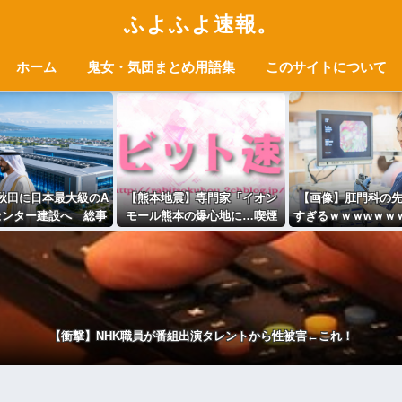
ふよふよ速報。
ホーム
鬼女・気団まとめ用語集
このサイトについて
秋田に日本最大級のA
【熊本地震】専門家「イオン
【画像】肛門科の
センター建設へ 総事
モール熊本の爆心地に…喫煙
すぎるｗｗｗwｗｗ
円、UAEが巨額投資を
所と自販機」警察・消防「」
ｗ
協議
←これ・・・
【衝撃】NHK職員が番組出演タレントから性被害←これ！