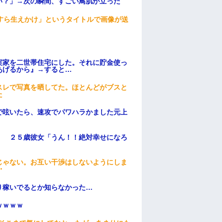
い？」→次の瞬間、すごい鳥肌が立った
すら生えかけ」というタイトルで画像が送
実家を二世帯住宅にした。それに貯金使っ
あげるから』→すると…
スレで写真を晒してた。ほとんどがブスと
た
で呟いたら、速攻でパワハラかました元上
」 ２５歳彼女「うん！！絶対幸せになろ
じゃない。お互い干渉はしないようにしま
・
り稼いでるとか知らなかった…
ｗｗｗｗ