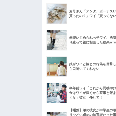
お母さん「アンタ、ボーナス
貰ったの？」ワイ「貰ってな
無能いじめられっ子ワイ、勇
り絞って親に相談した結果ｗ
娘がワイと嫁との行為を目撃
ら口聞いてくれない
半年前ワイ「これから同棲や
金はワイが稼ぐから家事と飯
くな」彼女「任せて！」
【唖然】弟の彼女が中学生の
りひどい虐めの加害者だった