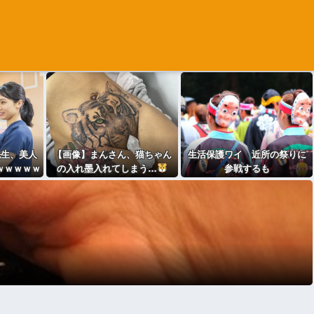
先生、美人
【画像】まんさん、猫ちゃん
生活保護ワイ 近所の祭りに
ｗｗｗｗｗ
の入れ墨入れてしまう…
参戦するも