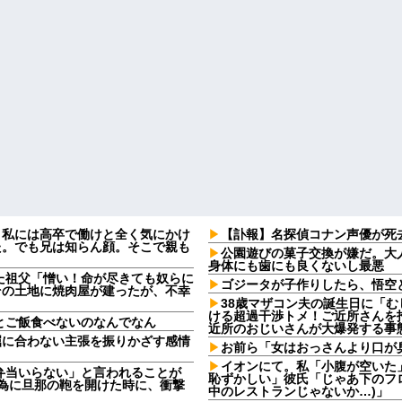
。私には高卒で働けと全く気にかけ
【訃報】名探偵コナン声優が死去
た。でも兄は知らん顔。そこで親も
公園遊びの菓子交換が嫌だ。大
身体にも歯にも良くないし最悪
た祖父「憎い！命が尽きても奴らに
ゴジータが子作りしたら、悟空
その土地に焼肉屋が建ったが、不幸
38歳マザコン夫の誕生日に「
ける超過干渉トメ！ご近所さんを
とご飯食べないのなんでなん
近所のおじいさんが大爆発する事
屈に合わない主張を振りかざす感情
お前ら「女はおっさんより口が
・
イオンにて。私「小腹が空いた
弁当いらない」と言われることが
恥ずかしい」彼氏「じゃあ下のフ
る為に旦那の鞄を開けた時に、衝撃
中のレストランじゃないか…)」