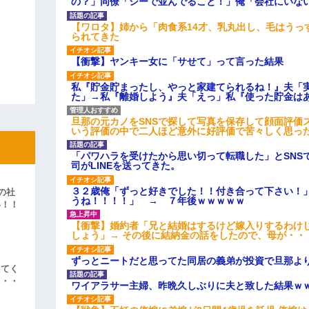
の？」同僚「シーで並んでること！」俺「会社にいな
【ワロタ】姉から「肉食系14才、乳丸出し、毛はうっ
られてきた
【衝撃】ヤンキー女に「サせて」って言った結果
私『貯金貯まったし、やっと家建てられるね！』夫「
た」→私『離婚しよう』夫「えっ」私『使った貯金は
旦那の元カノをSNSで探して写真を保存して顔面評価
いう評価の中で二人ほど意外に好評価で苦々しく思っ
「パワハラを受けたから思い切って転職した」とSNS
司がLINEを送ってきた。
３２歳俺「ずっと好きでした！！付き合って下さい！
の社
うね！！！！」 → ７年後ｗｗｗｗｗ
い！！
」
【衝撃】婚約者「兄と結婚はするけど嫁入りするわけ
しょう」→ その後に結納金の話をしたので、母が・・
ずっとニートだと思ってた同居の義弟が投資で旦那よ
えてく
・・・
ワイアラサー主婦、昨晩久しぶりに夫と致した結果ｗ