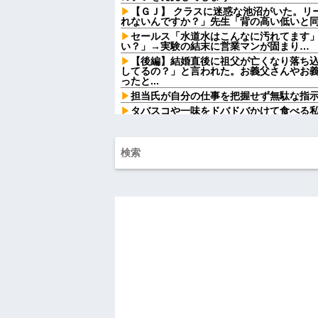
【ＧＪ】 クラスに迷惑な池沼がいた。リ
れないんですか？」先生「背の高い低いと同じ
セールス「水道水はこんなに汚れてます
い？」→実験の結末に営業マンが固まり…
【後編】結婚直後に祖父が亡くなり落ち
してるの？」と言われた。お義父さんやお
ったと...
担当氏が自分の仕事を把握せず無駄な指
タバスコや一味をドバドバかけて食べる
なｗ」私「そんな言い方しないで」→何気
開に…
父が十数年前のビデオテープを発見。当時
みると、思わぬ事実に気づいて…
俺「いただきます」パクッ 俺「う…」嫁
「やめろ！食べるな！お前！コロすつもり
て...
ワンピース原作者・尾田栄一郎が描いた
ワイ手取り15万正社員→副業でウーバー
【衝撃】YouTuber山口達也さん、チェ
を突破してしまう←正直、こう言うのでいいんだよ
【朗報】AKB48エースの『尻の割れ目』
有吉「『俺テレビ見ない』って言う奴お
い』って言うか？」
義兄嫁が自宅をサロンにして姪を毎日ウ
ツケが一気に回ってきて…