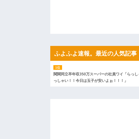
ハードオフに売っていた4万4000円のフ
「こんな高いの？ｗｗ」「逆に超安い」
私「ちょっと、人の家の金庫触らないで
たから、開けてみようとしただけ☆』義兄
果・・・
私「初めて飲む味だけどなんのお茶？」
【GIF】JSのカンチョーワロタ
後続車にクラクションを鳴らされ彼氏が
んだ！降りてこいよ！」と怒鳴りだし...
ふよふよ速報。最近の人気記事
【衝撃】報酬100万円超の治験募集がこち
【ネット騒然】惨殺されたタワマン頂き
ｗｗｗｗｗｗｗｗｗｗ
【愕然】白のクラウン俺氏、高速道路左
wwwwwwwwwwww
関関同立卒年収350万スーパーの社員ワイ「らっし
百年の恋12-899 食べた量を張り合って
っしゃい！！今日は玉子が安いよぉ！！！」
【悲報】佐藤輝明・・・２軍でも盛大に
れ