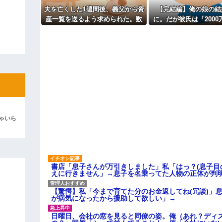
ィギュアがヤバすぎるｗｗｗｗｗｗ
主な税金の成り立ちを調べてみ
夫を亡くした1週間後、義父から資
【完結編】俺の娘の結
産一覧を送るよう求められた。数
に。だが彼氏は「2000
よ！」キチママ『そこに金庫があっ
「泥は出てけ！二度と来るな！」結
日後には葬儀費用の負担と死亡保
を購入。こじれた二人
険金を含む資産の3分の1を請求さ
の修羅場に
彼「ちっ！」私「」
れて…
逆切れ。「何クラクション鳴らして
らｗｗｗｗｗ(※画像あり)
女子のこの動画、すげえええええｗ
車線を制限速度で走った結果
ゃいら
くる
やらかす←あまり悲しませないでく
書店「息子さんが万引きしました」私「はっ？(息子目
えに行きません」→息子を名乗ってた人物の正体が判
【驚愕】私「今まで育てた分のお金返してね(冗談)」息
が病気になったから援助して欲しい」→
日曜日、会社の窓を見ると同僚の姿。俺（あれ？ディ