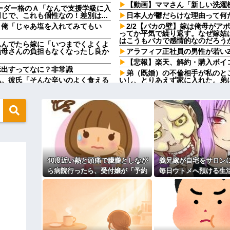
【動画】ママさん「新しい洗濯
ーダー格のＡ「なんで支援学級に入
で、これも個性なの！差別は...
日本人が鬱だらけな理由って何
」俺「じゃあ塩を入れてみてもい
2/2【バカの壁】嫁は俺母がア
ってか平気で繰り返す。なぜ嫁姑
はこうもバカで感情的なのだろう
込んでたら嫁に「いつまでくよくよ
義母さんの負担もなくなったし良か
アラフィフ正社員の男性が若い
【悲報】楽天、解約・購入ボイ
示出すってなに？非常識
弟（既婚）の不倫相手が私のと
私。彼氏「そんな辛いのよく食える
いし、とりあえず家に入れた。弟
ない一言がきっかけで、まさかの展
ﾛﾟ;)ｴｪｯ!?
【朗報】秋田に日本最大級のAI
5歳だった自分の映像を見返して
UAEが巨額投資を協議
電車内で好きな子がバレてから
「じゃ、私もいただきまーす」俺
「人を好きになって何が悪いんだ
か！？」嫁「ひどい！」俺「だっ
カッコ良すぎだろ
管理入院を1ヶ月することになり
担当編集の似顔絵「ムダに東大卒」
りることになったが、私には一銭
これは普通なの？
やってるんやが金がない
40度近い熱と頭痛で朦朧としなが
義兄嫁が自宅をサロン
女を作って家を出たコトメ夫。
ンソーで竹を切るだけで600万再生
ら病院行ったら、受付嬢が「予約
毎日ウトメへ預ける生
→近所のお店に本当に放火して逮
なw w w w w w w w
で遊んで暮らしてる
のない人は診ません」と拒否され
後、そのツケが一気に
セ■クスすぎんだろwwwww
た。タクシーを呼ぶための電話も
妹の元彼がDVモラハラ男だった
て…
かしいだろ。団子屋で『団子食べな
貸してくれず...
旦那を亡くして８年。介護する
行け」とコトメがうるさい。私も
トメへ預ける生活に。数年後、その
ないでくれる！
お前ら『ペルチェ素子の首ネッ