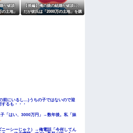
たよ
婚が破談
【後編】俺の娘の結婚が破談に。
万の土地」
だが彼氏は「2000万の土地」を購
は想像以上
入。こじれた二人は想像以上の修
羅場に
の前にいるし…)うちの子ではないので迎
明するも・・・
子「はい、3000万円」→数年後。私「妹
ズニーシーじゃ？）→俺電話「今何してん