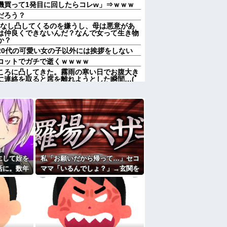
機買って1発目に回したらコレw」⇒ｗｗｗ
だろう？
ポなし凸してくるのを嫌うし、母は悪意があ
は仲良くできないんだ？なんで女って生き物
か？
20代の可愛い女の子以外には挨拶をしない
コットでガチで逝くｗｗｗｗ
ころに凸してきた。霧雨の寒い日でお腹大き
に連絡を取ると席を離れようとした瞬間…(ﾟ
データセンター建設へ 総事業費2兆円、
かわれていた男子高校生、見かねた友人が
よ」と参考書を読みながら淡々と話してた←
、母がかけていた医療保険が100万お金がお
も渡す気なし。夫｢親として理解できない｣→
にして姪を
私「お願いだから帰って…」セコ
コトメ「帰ってきてくれないなら放火する」
活に。数年
ママ「いるんでしょ？」→玄関を
捕→心神喪失で僅か数ヶ月で釈放→生活保護
回ってき
ガチャガチャされ、警察を呼ぶ事
態になって…
つもりでウトメと同居してたのに「早く出て
ウトメも納得して同居してるんだから干渉し
ククーラー』使ったことあるか？