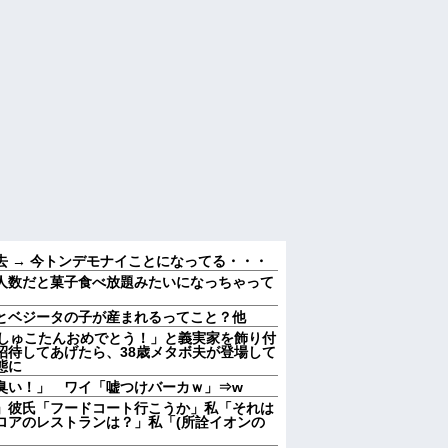
 → 今トンデモナイことになってる・・・
人数だと菓子食べ放題みたいになっちゃって
とベジータの子が産まれるってこと？他
むしゅこたんおめでとう！」と義実家を飾り付
招待してあげたら、38歳メタボ夫が登場して
態に
臭い！」 ワイ「嘘つけバーカｗ」⇒w
」彼氏「フードコート行こうか」私「それは
ロアのレストランは？」私「(所詮イオンの