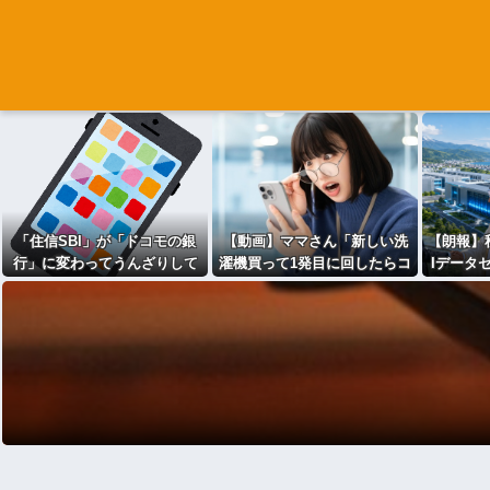
「住信SBI」が「ドコモの銀
【動画】ママさん「新しい洗
【朗報】
行」に変わってうんざりして
濯機買って1発目に回したらコ
Iデータ
るやつw w w
レw」⇒ｗｗｗ
業費2兆