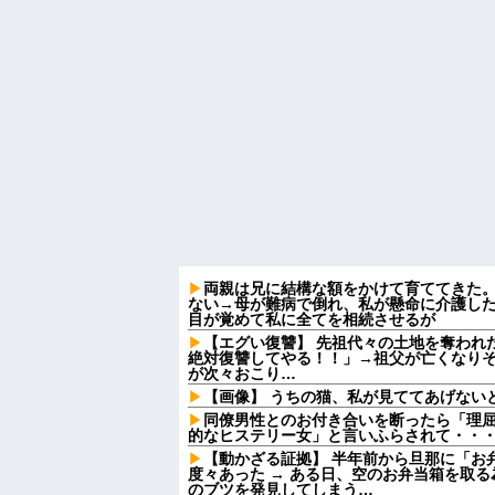
両親は兄に結構な額をかけて育ててきた
ない→母が難病で倒れ、私が懸命に介護し
目が覚めて私に全てを相続させるが
【エグい復讐】 先祖代々の土地を奪われ
絶対復讐してやる！！」→祖父が亡くなり
が次々おこり…
【画像】 うちの猫、私が見ててあげない
同僚男性とのお付き合いを断ったら「理
的なヒステリー女」と言いふらされて・・
【動かざる証拠】 半年前から旦那に「お
度々あった → ある日、空のお弁当箱を取
のブツを発見してしまう…