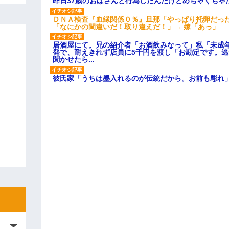
昨日37歳のおばさんと行為したんだけどめちゃくちゃ
ＤＮＡ検査『血縁関係０％』旦那「やっぱり托卵だっ
「なにかの間違いだ！取り違えだ！」→ 嫁「あっ」
居酒屋にて。兄の紹介者「お酒飲みなって」私「未成
発で、耐えきれず店員に5千円を渡し「お勘定です。
聞かせたら...
彼氏家「うちは墨入れるのが伝統だから。お前も彫れ」