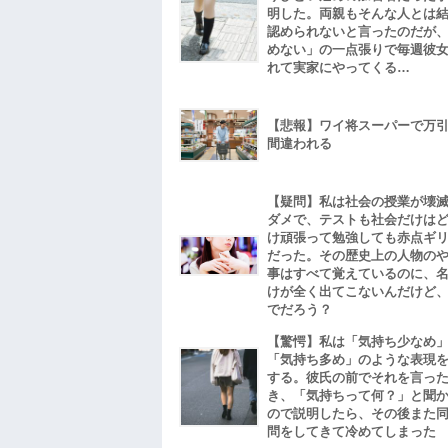
明した。両親もそんな人とは
認められないと言ったのだが
めない」の一点張りで毎週彼
れて実家にやってくる…
【悲報】ワイ将スーパーで万
間違われる
【疑問】私は社会の授業が壊
ダメで、テストも社会だけは
け頑張って勉強しても赤点ギ
だった。その歴史上の人物の
事はすべて覚えているのに、
けが全く出てこないんだけど
でだろう？
【驚愕】私は「気持ち少なめ
「気持ち多め」のような表現
する。彼氏の前でそれを言っ
き、「気持ちって何？」と聞
ので説明したら、その後また
問をしてきて冷めてしまった