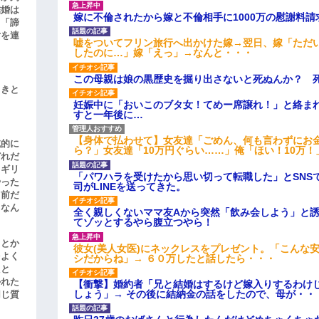
結婚は
嫁に不倫されたから嫁と不倫相手に1000万の慰謝料請
、「諦
女を連
嘘をついてフリン旅行へ出かけた嫁→翌日、嫁「ただ
したのに…」嫁「えっ」→なんと・・・
この母親は娘の黒歴史を掘り出さないと死ぬんか？ 
引きと
妊娠中に「おいこのブタ女！てめー席譲れ！」と絡ま
すと一年後に…
【身体で払わせて】女友達「ごめん、何も言わずにお
滅的に
ら？」女友達「10万円ぐらい……」俺「ほい！10万！
どれだ
リギリ
「パワハラを受けたから思い切って転職した」とSNS
やった
司がLINEを送ってきた。
名前だ
、なん
全く親しくないママ友Aから突然「飲み会しよう」と
てゾッとするやら腹立つやら！
」とか
彼女(美人女医)にネックレスをプレゼント。「こんな
をよく
シだからね」→ ６０万したと話したら・・・
たと
かれた
【衝撃】婚約者「兄と結婚はするけど嫁入りするわけ
しょう」→ その後に結納金の話をしたので、母が・・
同じ質