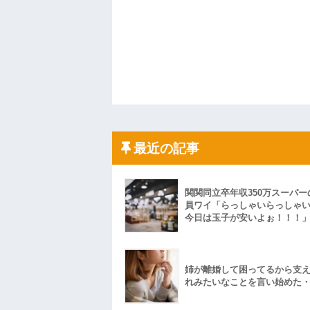
最近の記事
関関同立卒年収350万スーパー
員ワイ「らっしゃいらっしゃ
今日は玉子が安いよぉ！！！
姉が離婚して困ってるから支
れみたいなことを言い始めた