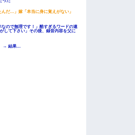
だった
たんだ…」嫁「本当に身に覚えがない」
年なので無理です！」酷すぎるワードの連
逃がして下さい」その後、録音内容を父に
 → 結果…