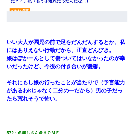
た＾＾」私（もう手遅れだったんだな…）
昨日37歳のおばさんと行為したんだけどめちゃくちゃだっ
た
【衝撃】ヤンキー女に「サせて」って言った結果
いい大人が園児の前で足をだんだんするとか、私
にはありえない行動だから、正直どんびき。
近所のお寺に住み込みで手伝いしてる知的障害のオッサン
がいた。ある日、オッサンが火かき棒を持って顔を真っ赤
娘はぽかーんとして傷ついてはいなかったのが幸
にしながら走り回っていて…
いだったけど、今後の付き合いが憂鬱。
スマホを与えられて、中学卒業する頃にはすっかり女叩き
に洗脳された弟が、大学進学のために一人暮らししたいと
それにもし娘の行ったことが当たりで（予言能力
言い出した。
があるわkじゃなく二分の一だから）男の子だっ
たら荒れそうで怖い。
【報告者がキチ】嫁「妊娠した」俺『それじゃあ皆に祝っ
てもらおう』友人達を家に連れ帰ってホームパーティー→
俺『皆に祝えてもらえて良かったな！』→
中途採用のAが部長から呼び出された。Aはヘラヘラと部屋
に入っていき、1時間後に号泣しながら出てきて…
572
名無しさん＠ＨＯＭＥ