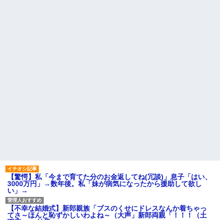
【驚愕】私「今まで育てた分のお金返してね(冗談)」息子「はい、
3000万円」→数年後。私「妹が病気になったから援助して欲し
い」→
【不幸な結婚式】新郎親族「ブスのくせにドレスなんか着ちゃっ
てさ～ほんと恥ずかしいわよね～（大声」新郎両親「！！！（土