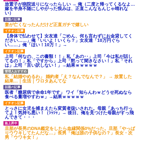
げえええええｗｗｗｗｗｗｗｗ
放置子が病院送りになったらしい → 俺（二度と帰ってくるなよ…
ｗｗｗ
嫁を半身不随にしやがった恨みは、正直こんなもんじゃ晴れな
【愕然】白のクラウン俺氏、
い）
高速道路左車線を制限速度で走
った結果wwwwwwwwwwww
妻が亡くなったんだけど正直ガチで嬉しい
百年の恋12-899 食べた量を
張り合ってくる
【身体で払わせて】女友達「ごめん、何も言わずにお金貸してく
【悲報】佐藤輝明・・・２軍
ださい……」俺「いいよ！いくら？」女友達「10万円ぐら
でも盛大にやらかす←あまり悲
い……」俺「ほい！10万！」→
しませないでくれ
上司「何なの、この書類！！」私「あの‥」上司「今は私が話し
てるの！」私「ですから」上司「黙って聞きなさい！」私「それ
は」上司「言い訳しない！」→結果ｗｗｗｗｗ
私「結婚やめるわ」 婚約者「え？なんでなんで？」 → 放置した
結果…｜生活｜ワロタあんてな
医者「糖尿病で余命1年です」 ワイ「知らんわｗどうせ死ぬなら
食べる量増やすわｗ」→結果ｗｗｗｗｗ
とっさに女児を捕まえたら変質者扱いされた。母親「あっち行っ
てよ！気持ち悪い！（ｼｯｼｯ」→ 後日、俺を見つけた母親がすっ飛
んできて・・・
旦那が長男のDNA鑑定をしたら血縁関係0%だった。旦那「やっぱ
りウワキしてたんだな…」長男「俺は誰の子供なの？」長女・次
男「ウワキ女！」