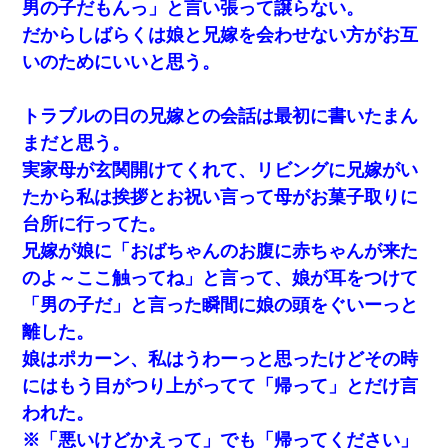
男の子だもんっ」と言い張って譲らない。
だからしばらくは娘と兄嫁を会わせない方がお互
いのためにいいと思う。
トラブルの日の兄嫁との会話は最初に書いたまん
まだと思う。
実家母が玄関開けてくれて、リビングに兄嫁がい
たから私は挨拶とお祝い言って母がお菓子取りに
台所に行ってた。
兄嫁が娘に「おばちゃんのお腹に赤ちゃんが来た
のよ～ここ触ってね」と言って、娘が耳をつけて
「男の子だ」と言った瞬間に娘の頭をぐいーっと
離した。
娘はポカーン、私はうわーっと思ったけどその時
にはもう目がつり上がってて「帰って」とだけ言
われた。
※「悪いけどかえって」でも「帰ってください」