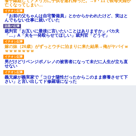
養子縁組してアメリカに子供を連れ帰った。→9・11で叔母夫婦が
亡くなってしまい…
「お前の父ちゃんは自宅警備員」とかからかわれたけど、実はと
んでもない仕事に就いていた
裁判官「お互いに最後に言いたいことはありますか」バカ夫
「…」A「夫を一発殴らせてほしい」裁判官「どうぞ」
嫁の妹（26歳）がずっとウチに泊まりに来た結果→俺がヤバイｗ
ｗｗｗｗｗｗｗ
男だけどリベンジポノレノの被害者になって未だに人生が立ち直
せない
義兄嫁が義実家で「コロナ陽性だったからこのまま療養させて下
さい」と言い出してド修羅場になった