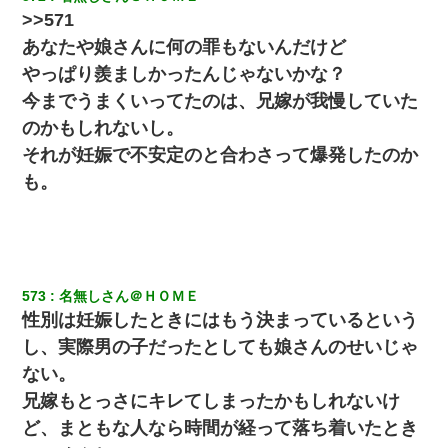
>>571
旦那の元カノをSNSで探して写真を保存して顔面評価スレ
で写真を晒してた。ほとんどがブスという評価の中で二人
あなたや娘さんに何の罪もないんだけど
ほど意外に好評価で苦々しく思った
やっぱり羨ましかったんじゃないかな？
今までうまくいってたのは、兄嫁が我慢していた
彼にプロポーズされたんだけど、実は資産家だと知って婚
約破棄した。B子「A男くんと別れたって本当？私が付き合
のかもしれないし。
ってもいい？」
それが妊娠で不安定のと合わさって爆発したのか
も。
【画像】女上司(30)「終電なくなったね…部屋くる？」ワ
イ「行きます！」
朝起きたら嫁がいなかった。俺（嫁も嫁実家も電話に出な
い…不安だ）→ 仕事を早退して帰宅すると、嫁と嫁両親と
知らない男が２人・・・
573
名無しさん＠ＨＯＭＥ
性別は妊娠したときにはもう決まっているという
婚活パーティーでよく会う美女がいた。こんな完璧な容姿
し、実際男の子だったとしても娘さんのせいじゃ
を持ってしても結婚て難しいんだなぁ…と思ってた
ない。
兄嫁もとっさにキレてしまったかもしれないけ
姉旦那の友達「ほんとのパパだよ～」私のお腹を触ってほ
ざく。→思わず手を叩いて振り払ったら…
ど、まともな人なら時間が経って落ち着いたとき