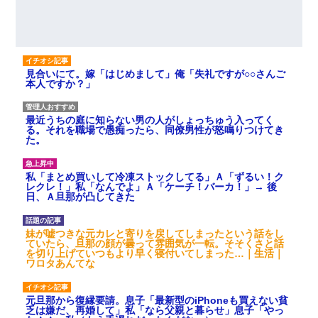
見合いにて。嫁「はじめまして」俺「失礼ですが○○さんご
本人ですか？」
最近うちの庭に知らない男の人がしょっちゅう入ってく
る。それを職場で愚痴ったら、同僚男性が怒鳴りつけてき
た。
私「まとめ買いして冷凍ストックしてる」Ａ「ずるい！ク
レクレ！」私「なんでよ」Ａ「ケーチ！バーカ！」→ 後
日、Ａ旦那が凸してきた
妹が嘘つきな元カレと寄りを戻してしまったという話をし
ていたら、旦那の顔が曇って雰囲気が一転。そそくさと話
を切り上げていつもより早く寝付いてしまった…｜生活｜
ワロタあんてな
元旦那から復縁要請。息子「最新型のiPhoneも買えない貧
乏は嫌だ、再婚して」私「なら父親と暮らせ」息子「やっ