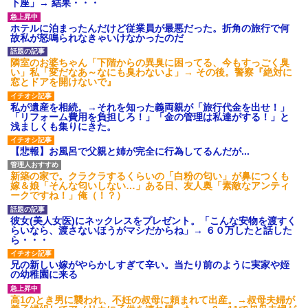
下座」→ 結果・・・
ホテルに泊まったんだけど従業員が最悪だった。折角の旅行で何
故私が怒鳴られなきゃいけなかったのだ
隣室のお婆ちゃん「下階からの異臭に困ってる、今もすっごく臭
い」私「変だなあ～なにも臭わないよ」→ その後。警察『絶対に
窓とドアを開けないで』
私が遺産を相続。→それを知った義両親が「旅行代金を出せ！」
「リフォーム費用を負担しろ！」「金の管理は私達がする！」と
浅ましくも集りにきた。
【悲報】お風呂で父親と姉が完全に行為してるんだが...
新築の家で。クラクラするくらいの「白粉の匂い」が鼻につくも
嫁＆娘「そんな匂いしない…」ある日、友人奥「素敵なアンティ
ークですね！」俺（！？）
彼女(美人女医)にネックレスをプレゼント。「こんな安物を渡すく
らいなら、渡さないほうがマシだからね」→ ６０万したと話した
ら・・・
兄の新しい嫁がやらかしすぎて辛い。当たり前のように実家や姪
の幼稚園に来る
高1のとき男に襲われ、不妊の叔母に頼まれて出産。→叔母夫婦が