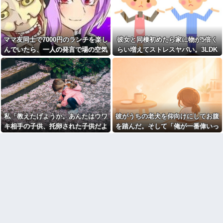
と穴の中に嫁がいて...
り
コネで中途採用された取引先
【復縁】20年越しの感動再
の息子、常識がないどころかガ
婚！嫁の涙のワケとは？ｗｗｗ
チヤバい奴
ｗ
離婚した元妻が突然失踪して
ママ友同士で7000円のランチを楽し
彼女と同棲初めたら家に物が5倍く
【ドン引き】嫁に介護押しつ
しまった。娘の母親でもある相
けてたら家追い出されて更地に
んでいたら、一人の発言で場の空気
らい増えてストレスヤバい。3LDK
手だから放っておけず連絡を探
された話…
すことに…
が凍りついた。その理由とは…
で余裕だろと思ってたけど全部埋め
妻の浮氣が発覚。俺「離婚
おばさんの一人旅
やがった
だ」妻の謝罪と子供の願いに根
【画像】アイドルのオフ会の
負けして再構築し、２週間後に
光景、レベチw w w w w w w w
また浮気。俺「今度こそ離婚
w w w
だ」妻「離婚するなら飛び降り
る！」俺「ご自由に＾＾」→結
【ファ！？】面接官「日本に
果
刀鍛冶は何人いるか推定してく
私「教えたげようか。あんたはウワ
彼がうちの老犬を仰向けにしてお腹
ださい」 俺「188人です」 面
【衝撃】同日の同時刻に病気
接官「どういう風に考えました
の男性と事故の男性が救急搬送
キ相手の子供、托卵された子供だよ
を踏んだ。そして「俺が一番偉いっ
か？」 俺「知ってました」→
されて来た。最初に運ばれて来
ｗ」A「いい加減なこというな！」
てわかって、おとなしくしてるだ
この後『こう』なったんだがマ
たのは事故の男?生で、イケメン
ジで納得いかない！！！！！
だったが中身ザンネン。もう1人
私「みんな知ってるよ？かわいそう
ろ」と…
は┐(-｡ｰ;)┌ﾔﾚﾔﾚ
【画像】宇垣美里「学生時代
だから言ってないだけｗ」 → そ
は全然モテなかったです」←こ
取り放題でてんこ盛りにして
してAはA母に確認してしまう……..
れほんまかぁ？w w w w w w w
るのはまあ見かけるが持ち帰り
w
はなしでしょう、、、
【画像】タトゥーだらけの美
女「赤ちゃん抱っこしてみま
人海鮮料理人、現る！！←コレ
すか～？w」ワイ（やめろおおお
はセクシー過ぎてワイらにブッ
おおおおおおおおおおお）
刺さりまくりw w w w w w w w
【画像】このボケて、破壊力
w
ありすぎてクッソワロタｗｗｗ