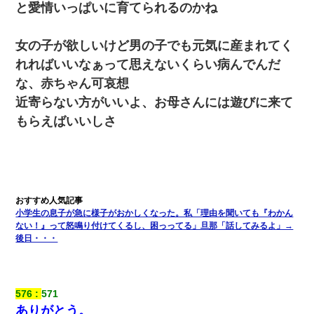
と愛情いっぱいに育てられるのかね
【GJ!】会社から帰宅中、広い駐車場にエンジンかけっ放し
の車を発見。しかも「ヒィ～」みたいな声も聞こえてきた
ので気になって近寄ったら女の子がおっさんの下敷きにな
ってた
女の子が欲しいけど男の子でも元気に産まれてく
れればいいなぁって思えないくらい病んでんだ
200万を貸したコウトから、追加で400万の申し込み、私
な、赤ちゃん可哀想
「無理。義弟より娘たちが大事」旦那「娘たちが成人した
ら別れよう」私（は？）
近寄らない方がいいよ、お母さんには遊びに来て
もらえばいいしさ
出張中の旦那から『フリンしやがって、このクズ』と電話
が。私「本当に家まで来たの？証拠は？」旦那「俺の言葉
が信じられないのか！」→ 離婚後
新築の家で。クラクラするくらいの「白粉の匂い」が鼻に
つくも嫁＆娘「そんな匂いしない…」ある日、友人奥「素
敵なアンティークですね！」俺（！？）
小学生の息子が急に様子がおかしくなった。私「理由を聞いても『わかん
ない！』って怒鳴り付けてくるし、困っってる」旦那「話してみるよ」→
後日・・・
義兄嫁が義実家で「コロナ陽性だったからこのまま療養さ
せて下さい」と言い出してド修羅場になった
【衝撃】女友達から行為中に告白されてOKした結果
576
571
ありがとう。