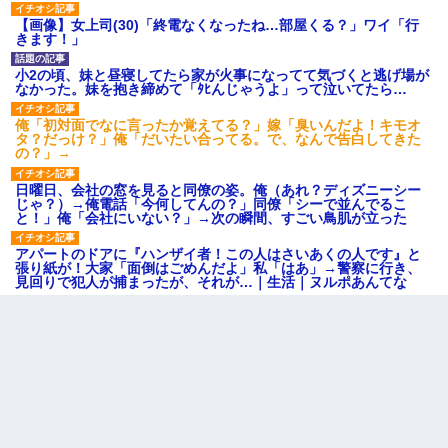
【画像】女上司(30)「終電なくなったね…部屋くる？」ワイ「行
きます！」
小2の頃、妹と昼寝してたら家が火事になってて気づくと逃げ場が
なかった。妹を抱き締めて「ﾀﾋんじゃうよ」って泣いてたら…
俺「初対面でなに言ったか覚えてる？」嫁「臭いんだよ！キモオ
タ？だっけ？」俺「だいたい合ってる。で、なんで告白してきた
の？」→
日曜日、会社の窓を見ると同僚の姿。俺（あれ？ディズニーシー
じゃ？）→俺電話「今何してんの？」同僚「シーで並んでるこ
と！」俺「会社にいない？」→次の瞬間、すごい鳥肌が立った
アパートのドアに『ハンザイ者！この人はさいあくの人です』と
張り紙が！大家「面倒はごめんだよ」私「はあ」→警察に行き、
見回りで犯人が捕まったが、それが…｜生活｜ヌルポあんてな