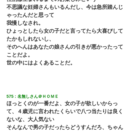
不思議な妊婦さんもいるんだし、今は急所踏んじ
妻と同居し始めたときから、よく妻が「どこかで音漏れし
ゃったんだと思って
てない？音楽聞こえる」と言っていて…
我慢しなされ。
ひょっとしたら女の子だと言ってたら大喜びして
俺「初対面でなに言ったか覚えてる？」嫁「臭いんだよ！
キモオタ？だっけ？」俺「だいたい合ってる。で、なんで
たかもしれないし、
告白してきたの？」→
そのへんはあなたの娘さんの引きが悪かったって
ことだよ。
【悲報】嫁がワイのこと嫌いっぽいから単身赴任した結果
世の中にはよくあることだ。
【画像】女の子「お母さん！！私ようやくファッションモ
デルに選ばれたの！絶対見に来てね！」→悲しい結果がこ
れ・・・
彼女との行為を録画した結果→衝撃の事実が判明したｗｗ
575
名無しさん＠ＨＯＭＥ
ｗｗｗｗ
ほっとくのが一番だよ、女の子が欲しいからっ
て、４歳児に言われたくらいで八つ当たりは良く
「パワハラを受けたから思い切って転職した」とSNSで呟
いたら、速攻でパワハラかました元上司がLINEを送ってき
ないな、大人気ない
た。
そんなんで男の子だったらどうすんだろ、ちゃん