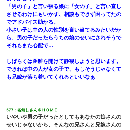
「男の子」と言い張る娘に「女の子」と言い直し
17年飼っていた犬が亡くなった。鼻水垂らし嗚咽する私
に、猫が近づいて頭突きをしてきて…
させるわけにもいかず、相談もできず困ってたの
でアドバイス助かる。
夫に癌の余命宣告。その闘病中に長女から信じられない言
小さい子は中の人の性別を言い当てるみたいだか
葉を受けた
ら、男の子だったらうちの娘のせいにされそうで
隣の部屋の住民の母親、オートロックを突破してマンショ
それもまた心配で…
ンに入り込んできたみたいで、ずっとドアの前で喚いてて
滅茶苦茶うるさかった。
しばらくは距離を開けて静観しようと思います。
子供の頃、母の弟にイタズラされてて中学に入ってから関
できれば中の人が女の子で、もしそうじゃなくて
係を持ってしまった。拒絶したら「全部バラしてやる」と
脅迫されたので両親に全部話した。
も兄嫁が落ち着いてくれるといいなぁ
577
名無しさん＠ＨＯＭＥ
いやいや男の子だったとしてもあなたの娘さんの
せいじゃないから、そんなの兄さんと兄嫁さんの