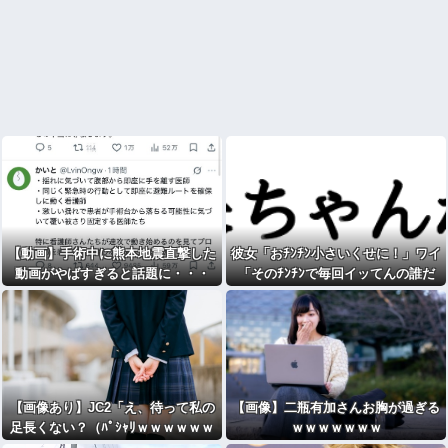
【動画】手術中に熊本地震直撃した
彼女「おﾁﾝﾁﾝ小さいくせに！」ワイ
動画がやばすぎると話題に・・・
「そのﾁﾝﾁﾝで毎回イッてんの誰だ
よ」ドンッ！wwww
【画像あり】JC2「え、待って私の
【画像】二瓶有加さんお胸が過ぎる
足長くない？（ﾊﾟｼｬﾘｗｗｗｗｗｗ
ｗｗｗｗｗｗｗ
ｗｗｗ)⇒