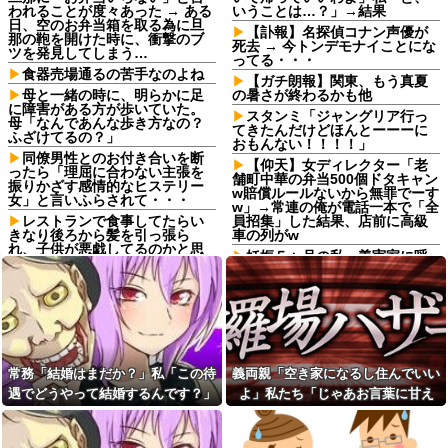
われることが度々あった → ある
いうことは…？」→結果
日、空のお弁当箱を取る為に旦
【訃報】名探偵コナン声優が
那の鞄を開けた時に、衝撃のブ
死去 → 今トンデモナイことにな
ツを発見してしまう…
ってる・・・
食器売場通るの苦手なのよね
【ガチ朗報】関東、もう真夏
母と一緒の時に、明らかに足
の暑さが終わるかも他
に障害がある方が歩いていた。
スタンミ「ジャングリア行っ
母「なんであんな歩き方なの？
てきたんだけどほんとーーーに
ふざけてるの？」
おもんない！！！！」
同僚男性とのお付き合いを断
【仰天】女ディレクター「老
ったら「理屈に合わない主張を
舗町中華の弁当500個ドタキャン
振りかざす感情的なヒステリー
w賠償ルールないから無罪でーす
女」と言いふらされて・・・
w」→常連の俺が電話一本で「全
レストランで食事してたらい
員招集」した結果、店前に高級
きなり後ろから髪を引っ張ら
車の列がw
れ、子供が悪戯してるのかと思
妊娠５ヶ月の私、義実家に呼
い注意しようと振り向こうとし
ばれて行ってきた。治療を経て
たら耳元でハサミの音がした！...
妊娠５ヶ月になった義妹を引き
姉は馬鹿。初めて外走ってガ
合いに出され、トメから放たれ
ソスタに給油に行った時に車体
た「耳を疑う理不尽すぎる一
やガラスにガソリンかけるレベ
言」に愕然←妊娠時期の操作と
ルの馬鹿
か超能力者かよ
私には車いすの友人がいるん
日頃から「泥棒の9割は韓国
常務「結婚はまだか？」私「この待
義両親「空き家になるし住んでいい
だけど、無給で尽くすことに疲
人」と嫌韓発言を繰り返すト
れてしまった。自分のええかっ
メ！冬ソナにハマり私のヨン様
遇でどうやって結婚するんです？」
よ」私たち「じゃあお言葉に甘え
こしいで、自分が潰れそう
グッズを勝手に持ち出したの
→飲み会で本音を返したら場が静ま
て…」→引っ越した途端、予想外の
で、トメ自身の「あの自論」で
妻の実家の前を通ると庭に大
撃退したったｗｗ←矛盾だらけ
り返って…
出来事が待っていて…
きな穴が。びっくりして近寄る
のトメにブーメラン刺さりまく