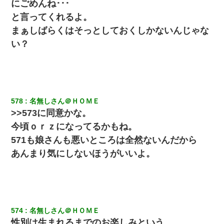
にごめんね･･･
彼氏の家に泊まる事になり、ゲームで盛り上がってさぁ寝
よう！と電気を消すとミシッって音が…彼「ちょっと待っ
と言ってくれるよ。
てて」→勢いよくドアを開けるとなんと…
まぁしばらくはそっとしておくしかないんじゃな
い？
生保レディと行為する為に駆け引きしてみた結果ｗｗｗｗ
ｗｗｗｗｗｗｗｗ
ずっとニートだと思ってた同居の義弟が投資で旦那より稼
いでるとか知らなかった…
578
名無しさん＠ＨＯＭＥ
>>573に同意かな。
嫁に不倫されたから嫁と不倫相手に1000万の慰謝料請求し
た
今頃ｏｒｚになってるかもね。
571も娘さんも悪いところは全然ないんだから
ＤＮＡ検査『血縁関係０％』旦那「やっぱり托卵だったん
あんまり気にしないほうがいいよ。
だ…」嫁「本当に身に覚えがない」「なにかの間違いだ！
取り違えだ！」→ 嫁「あっ」
[緊急]ベロベロの女に声をかけて行為してきた結果
574
名無しさん＠ＨＯＭＥ
ホテルに泊まったんだけど従業員が最悪だった。折角の旅
行で何故私が怒鳴られなきゃいけなかったのだ
性別は生まれるまでのお楽しみという