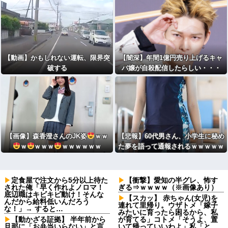
【動画】かもしれない運転、限界突
【闇深】年間1億円売り上げるキャ
破する
バ嬢が自殺配信したらしい・・・
【画像】森香澄さんのJK姿
ｗｗ
【悲報】60代男さん、小学生に秘め
ｗ
ｗｗｗ
ｗｗｗｗｗｗ
た夢を語って通報されるｗｗｗｗｗ
ｗｗ
定食屋で注文から5分以上待た
【衝撃】愛知の半グレ、怖す
された俺「早く作れよノロマ！
ぎる⇒ｗｗｗｗ（※画像あり）
底辺職はキビキビ動け！そんな
【スカッ】 赤ちゃん(女児)を
んだから給料低いんだろう
連れて里帰り。ウザトメ「嫁子
な！」→ すると…
みたいに育ったら困るから、私
【動かざる証拠】 半年前から
が育てる」コトメ「そうよ、置
旦那に「お弁当いらない」と言
いて帰っていいわよ」私「と、