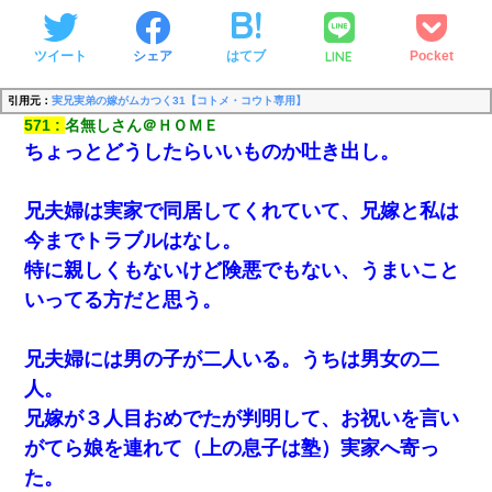
LINE
ツイート
シェア
はてブ
Pocket
引用元：
実兄実弟の嫁がムカつく31【コトメ・コウト専用】
571
名無しさん＠ＨＯＭＥ
ちょっとどうしたらいいものか吐き出し。
兄夫婦は実家で同居してくれていて、兄嫁と私は
今までトラブルはなし。
特に親しくもないけど険悪でもない、うまいこと
いってる方だと思う。
兄夫婦には男の子が二人いる。うちは男女の二
人。
兄嫁が３人目おめでたが判明して、お祝いを言い
がてら娘を連れて（上の息子は塾）実家へ寄っ
た。