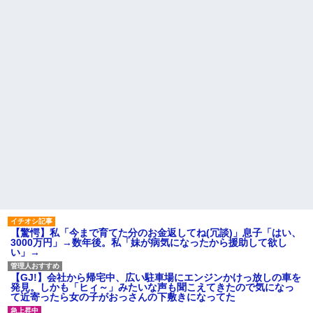
【画像】令和最新版のあのち
ｗｗｗｗｗｗ
ゃん、可愛過ぎてワイらにブッ
コトメの結婚式で、知らない
刺さりまくりw w w w w w
間にお祝いの歌を弾き語りする
ワイの妻(35)、町内会の掃除か
事になってた
ら汗だくで帰宅ｗｗｗｗｗｗ
旦那の同僚女が旦那の元カ
ハードオフに売っていた4万
ノ。なのにしょっちゅうペアで
4000円のフィギュアがヤバすぎ
仕事してて遅くまで残業したり
るｗｗｗｗｗｗ「こんな高い
二人で出張に行ったり。なんで
の？ｗｗ」「逆に超安い」
「今度の出張は一人で行く」っ
て嘘つくのかな
私「ちょっと、人の家の金庫
触らないでよ！」キチママ『そ
休んだ翌日、先輩パートに申
こに金庫があったから、開けて
し送りあるかと確認したらいき
みようとしただけ☆』義兄「泥
なりキレられた。このパートの
は出てけ！二度と来るな！」結
性格悪くないか？
果・・・
【速報】専門家「イオンモー
私「初めて飲む味だけどなん
ル熊本の爆心地に”こんなも
のお茶？」彼「ちっ！」私「」
の”があったんだけど…」
【GIF】JSのカンチョーワロ
主な税金の成り立ちを調べて
タ
みたよ
後続車にクラクションを鳴ら
され彼氏が逆切れ。「何クラク
【驚愕】私「今まで育てた分のお金返してね(冗談)」息子「はい、
ション鳴らしてんだ！降りてこ
3000万円」→数年後。私「妹が病気になったから援助して欲し
いよ！」と怒鳴りだし...
い」→
【衝撃】報酬100万円超の治験
募集がこちらｗｗｗｗｗ(※画像
【GJ!】会社から帰宅中、広い駐車場にエンジンかけっ放しの車を
あり)
発見。しかも「ヒィ～」みたいな声も聞こえてきたので気になっ
【ネット騒然】惨殺されたタ
て近寄ったら女の子がおっさんの下敷きになってた
ワマン頂き女子のこの動画、す