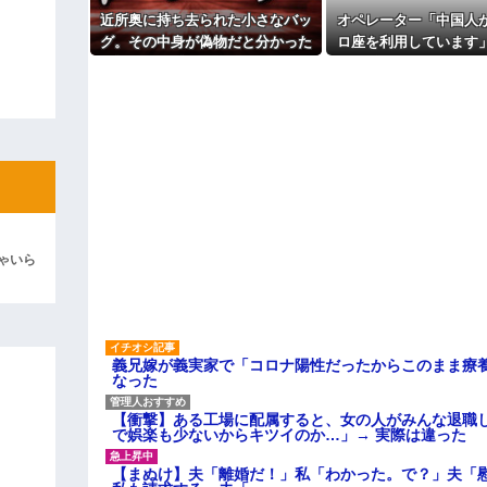
らんわ！二袋作ったろ！」→結果ｗ
真があった
近所奥に持ち去られた小さなバッ
オペレーター「中国人
主な税金の成り立ちを調べてみ
ィギュアがヤバすぎるｗｗｗｗｗｗ
グ。その中身が偽物だと分かった
ロ座を利用しています
時、どんな顔をするのか楽しみ
なはずない！」→Amaz
よ！」キチママ『そこに金庫があっ
で…
物をした後、とんでも
「泥は出てけ！二度と来るな！」結
に…
彼「ちっ！」私「」
逆切れ。「何クラクション鳴らして
らｗｗｗｗｗ(※画像あり)
女子のこの動画、すげえええええｗ
ゃいら
車線を制限速度で走った結果
くる
やらかす←あまり悲しませないでく
義兄嫁が義実家で「コロナ陽性だったからこのまま療
なった
【衝撃】ある工場に配属すると、女の人がみんな退職
で娯楽も少ないからキツイのか…」→ 実際は違った
【まぬけ】夫「離婚だ！」私「わかった。で？」夫「