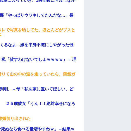
部屋に入っていき、1時間後に号泣しなが
旦那「やっぱりウワキしてたんだな…」長
スレで写真を晒してた。ほとんどがブスと
た
てくるなよ…嫁を半身不随にしやがった恨
私「貸すわけないでしょｗｗｗｗ」→ 理
）
借りて山の中の道を走っていたら、突然ガ
が判明。→母「私を家に置いてほしい、ど
」 ２５歳彼女「うん！！絶対幸せになろ
離婚切り出された
せ死ぬなら食べる量増やすわｗ」→結果ｗ