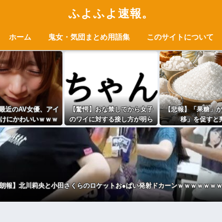
ふよふよ速報。
ホーム
鬼女・気団まとめ用語集
このサイトについて
最近のAV女優、アイ
【驚愕】おな禁してから女子
【悲報】「果糖」
けにかわいいｗｗｗ
のワイに対する接し方が明ら
移」を促すと
ｗｗ
かに変わったwwww
朗報】北川莉央と小田さくらのロケットお●ぱい発射ドカーンｗｗｗｗｗｗ