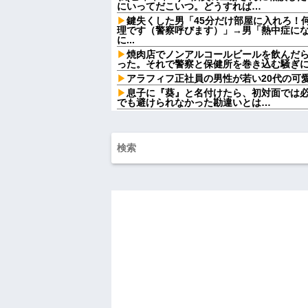
にいってだこいつ。どうすれば…
鍵失くした男「45分だけ部屋に入れろ！
理です（警察呼びます）」→男「熱中症に
に...
焼肉店でノンアルコールビールを飲んだら
った。それで警察と保健所を巻き込む騒ぎ
アラフィフ正社員の男性が若い20代の可
息子に『葵』と名付けたら、初対面では
でも避けられなかった勘違いとは…
私が事故にあったとき、枕元でトメと私
て愛情が冷めた。トメと無職の僕ちゃんで
親父「ストレス解消に踊るぞ！」通行人
てもらいます」→まさか川へ飛び込む騒ぎ
【は？】 停車中、車にぶつけられた私「
ないんだけど！警察何分で来るの！？早くしろ
【爆笑動画】ママさん「新しい洗濯機買っ
れwはw w w w w w w w w w
【画像】カリスマ美容師さん、ココリコ
結果がこちらw w w w w w w w w w w
【画像】令和最新版の宇垣美里さん←こ
ってると話題にw w w w w w w w w
【画像】ディズニーのおいなり巻（600
大炎上をしてしまうw w w w w w w
【衝撃】ジャンポケ斉藤の被害女性「バウム
しててムカついたから示談しなかった」←