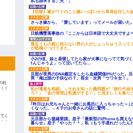
私も請求する」夫「」
【悲報】嫁がワイのこと嫌いっぽいから単身赴任した
さっき嫁から、「愛しています」ってメールが届いた
日航機墜落事故の「ここからは日本語で大丈夫ですよ
最近うちの庭に知らない男の人がしょっちゅう入って
が怒鳴りつけてきた。
小2の頃、妹と昼寝してたら家が火事になってて気づく
ﾋんじゃうよ」って泣いてたら…
旦那が長男のDNA鑑定をしたら血縁関係0%だった。
男「俺は誰の子供なの？」長女・次男「ウワキ女！」
の社
い！！
私が遺産を相続。→それを知った義両親が「旅行代金
ろ！」「金の管理は私達がする！」と浅ましくも集り
」
｢昨日はお兄ちゃんと一緒にお風呂に入っちゃった～｣
くなった。→Ａ子のお母さんの話に驚愕…
えてく
元旦那から復縁要請。息子「最新型のiPhoneも買え
・・・
暮らせ」息子「やった＾＾」私（もう手遅れだったん