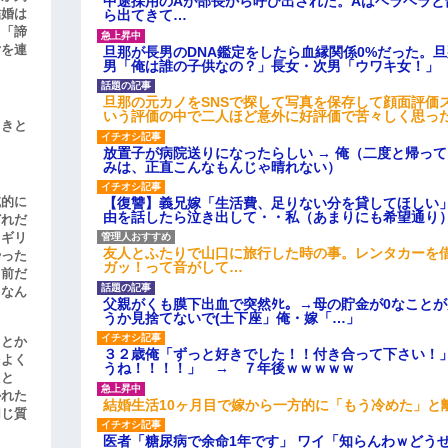
中途採用のAが部長から呼び出された。Aはヘラヘラと
結婚は
ら出てきて…
、「諦
女を連
旦那が長男のDNA鑑定をしたら血縁関係0%だった。
男「俺は誰の子供なの？」長女・次男「ウワキ女！」
旦那の元カノをSNSで探して写真を保存して顔面評価
いう評価の中で二人ほど意外に好評価で苦々しく思っ
引きと
放置子が病院送りになったらしい → 俺（二度と帰っ
みは、正直こんなもんじゃ晴れない）
滅的に
【復讐】義兄嫁「生活費、足りない分を貸してほしい」
由を話したら泣き出して・・私（あまりにも希望通り
どれだ
リギリ
友人とふたりで山口に旅行した時の事。レンタカーを
やった
ガッ！って音がして…
名前だ
、なん
父親がくも膜下出血で突然ﾀﾋ。→母の貯金が0なこと
うか見捨てないで(土下座」俺・嫁「…」
」とか
３２歳俺「ずっと好きでした！！付き合って下さい！
をよく
うね！！！！」 → ７年後ｗｗｗｗｗ
たと
かれた
結婚生活10ヶ月目で嫁から一方的に「もう冷めた」と
同じ質
医者「糖尿病で余命1年です」 ワイ「知らんわｗどう