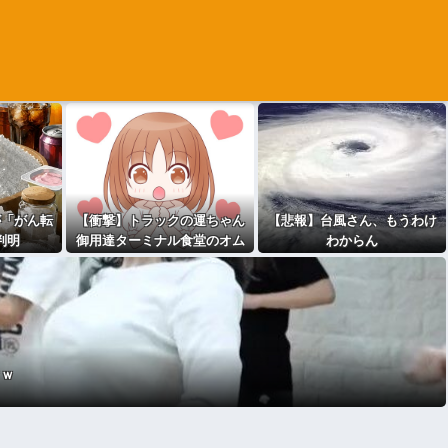
が「がん転
【衝撃】トラックの運ちゃん
【悲報】台風さん、もうわけ
判明
御用達ターミナル食堂のオム
わからん
ライスが強すぎるｗｗｗｗｗ
(※画像あり)
ｗｗ