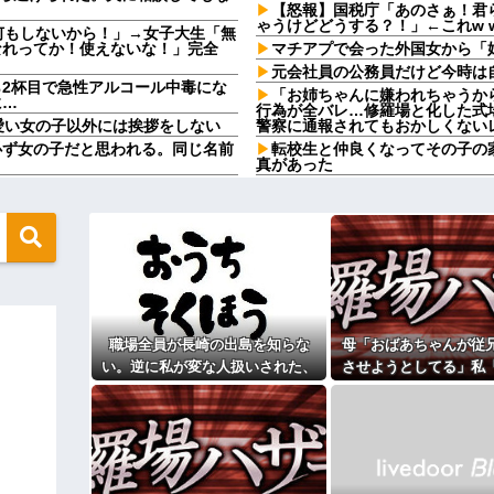
【怒報】国税庁「あのさぁ！君
ゃうけどどうする？！」←これw w w
何もしないから！」→女子大生「無
なれってか！使えないな！」完全
マチアプで会った外国女から「
元会社員の公務員だけど今時は
2杯目で急性アルコール中毒にな
「お姉ちゃんに嫌われちゃうか
に…
行為が全バレ…修羅場と化した式
愛い女の子以外には挨拶をしない
警察に通報されてもおかしくない
必ず女の子だと思われる。同じ名前
転校生と仲良くなってその子の
真があった
の保険金の使い道について談笑して
義実家「同居して自営業手伝え
生きてけよ
3000円・残業なし等の「現実的
←タダで働く嫁がいるわけないだ
「変質者がいる！」警察「署まで来
になり…
母が長年ウワキ→私｢金がない
そしたら奨学金借りなくても大学行
警察呼ぶ」相手のおばさん「今時間
｢え？｣
！怒」私「はぁ？」そこへ警...
部下に厳しく、人付き合いも悪
て1発目に回したらコレw」←こw
が・・・
文系学部卒ってどんな仕事に就
田中みたいなチー牛を大変身させた
職場全員が長崎の出島を知らな
母「おばあちゃんが従
けど...
い。逆に私が変な人扱いされた、
させようとしてる」私
【人口激変】日本人が減り「外
う言うのでいいんだよが目一杯詰ま
市 2位横浜市 3位名古屋市 4位
一般常識だと思ってたのに
いい、その話利用するわ
お盆になると旦那の祖父母宅に
にまさかの展開
円）、流石にアレすぎて賛否両論の
いいよ」って言うんだけどトメに
【驚愕】サークルで付き合った
クーヘン売ったりTikTokライブ
来たんだがｗｗｗｗ
コレってさ…
転校生と仲良くなってその子の