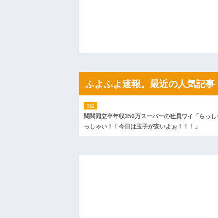
【悲報】 ワイ「ラーメン一袋だけじゃ足
ｗｗ
ハードオフに売っていた4万4000円のフ
「こんな高いの？ｗｗ」「逆に超安い」
私「ちょっと、人の家の金庫触らないで
たから、開けてみようとしただけ☆』義兄
果・・・
私「初めて飲む味だけどなんのお茶？」
【GIF】JSのカンチョーワロタ
後続車にクラクションを鳴らされ彼氏が
ふよふよ速報。最近の人気記事
んだ！降りてこいよ！」と怒鳴りだし...
【衝撃】報酬100万円超の治験募集がこち
【ネット騒然】惨殺されたタワマン頂き
ｗｗｗｗｗｗｗｗｗｗ
関関同立卒年収350万スーパーの社員ワイ「らっし
【愕然】白のクラウン俺氏、高速道路左
っしゃい！！今日は玉子が安いよぉ！！！」
wwwwwwwwwwww
百年の恋12-899 食べた量を張り合って
【悲報】佐藤輝明・・・２軍でも盛大に
れ