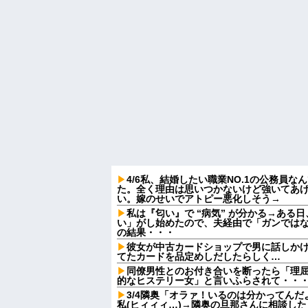
4/6私、結婚したい職業NO.1の公務員
た。全く理由は思いつかないけど強いてあ
い。嫁のせいでアトピー悪化しそう→
私は『匂い』で “病気” が分かる→ある
い」がし始めたので、夫経由で「ガンでは
の結果・・・
彼女が中古カードショップで男に話しか
てたカードを品定めしだしたらしく…
同僚男性とのお付き合いを断ったら「理
的なヒステリー女」と言いふらされて・・
3/4隣奥「オラァ！いるのは分かってんだ
私(ヒィィィ…)→隣奥の旦那さんに相談し