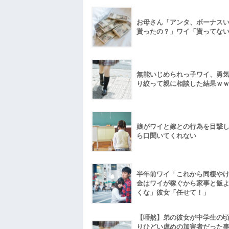
お母さん「アンタ、ボーナス
貰ったの？」ワイ「貰ってな
無能いじめられっ子ワイ、勇
り絞って親に相談した結果ｗ
娘がワイと嫁との行為を目撃
ら口聞いてくれない
半年前ワイ「これから同棲や
金はワイが稼ぐから家事と飯
くな」彼女「任せて！」
【唖然】弟の彼女が中学生の
りひどい虐めの加害者だった