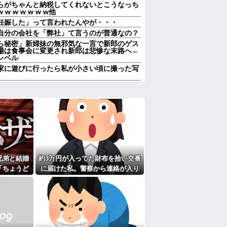
らがちゃんと納税してくれないとこうなっち
 w w w w w他
妊娠した」って言われたんやが・・・
自分の会社を「弊社」て言うのが普通なの？
ら秘密」新婦妹の無邪気な一言で新郎のゲス
場は食事会に変更され新郎は悲惨な末路へ←
レベル
家に遊びに行ったら私が小さい頃に撮った写
！」タダ働きさせようとする義両親に時給
条件」を提示したら、ブチギレられて絶句ｗｗ
ろ
なら浮気野郎共から慰謝料ふんだくってよ！
けるじゃん！｣父｢何を言ってるんだ？｣私
い上司は陰口の対象によくなっていた
くの？結局何で食っていくかわからないんだ
兄弟と結婚
約3万円が入ってた財布を拾い交番
「ちょうど
に届けた私。警察から連絡が入り
国人が増えた」自治体ランキング、1位大阪
京都市 5位川口市 日本人の不安高まる
」→3日後
その金が私のものになった結果...
５泊くらいさせられる。旦那は「行かなくて
…
誘われると断れなくなってしまう
男が既婚者だった！しかも妻から直接電話が
家に遊びに行ったら私が小さい頃に撮った写