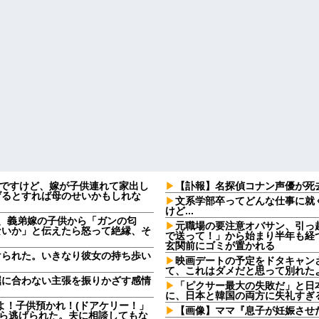
なんですけど、嫁が子供連れて家出し
【訃報】名探偵コナン声優が死去
げるとすれば母のせいかもしれな
文系学部卒ってどんな仕事に就
けど...
日、義弟嫁の子供から「ガンの匂
元職場の要注意オバサン、引っ
ないか」と伝えたら怒って絶縁、そ
で送って！」から始まり半年も経
玄関前にゴミが置かれる
けられた。いきなり彼女の持ち歩い
映画デートの予定をドタキャン
て、これはダメだと思って別れた
屈に合わない主張を振りかざす感情
「ピクサー最大の失敗だ」と日
・
に、日本と韓国の両方に失礼すぎ
よ！子供預かれ！(ドアケリー！」
【画像】ママ『息子が妊娠させ
たら逃げられた。夫に相談してもな