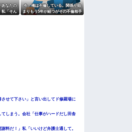
があなたの
今、俺は不倫している。関係が始
たよ
」私「そん
まりもう5年が経つがその不倫相手
onで買い
のスマホを見てしまい...
ない事態
養させて下さい」と言い出してド修羅場に
してしまう。会社「仕事がハードだし田舎
慰謝料だ！」私「いいけど弁護士通して。