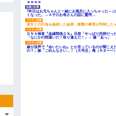
ｗｗｗｗ
｢昨日はお兄ちゃんと一緒にお風呂に入っちゃった～｣
くなった。→Ａ子のお母さんの話に驚愕…
彼女との行為を録画した結果→衝撃の事実が判明した
ＤＮＡ検査『血縁関係０％』旦那「やっぱり托卵だっ
「なにかの間違いだ！取り違えだ！」→ 嫁「あっ」
嫁が涙声で『会いたいね』とか言っているのが聞こえ
の？」嫁「ごめんなさい…！（大号泣」俺（キターー