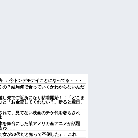
 → 今トンデモナイことになってる・・・
くの？結局何で食っていくかわからないんだ
越し先でご近所になり粘着開始！！「どこま
つと「お金貸してくれない？」断ると翌日、
されて、見てない映画のチケ代を奢らされ
よ
本を舞台にした某アメリカ産アニメが話題
るわ……
た女が30代だと知って卒倒した』←これ