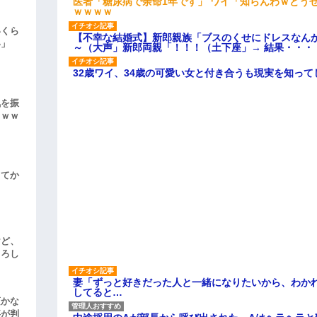
医者「糖尿病で余命1年です」 ワイ「知らんわｗどう
ｗｗｗｗ
いくら
【不幸な結婚式】新郎親族「ブスのくせにドレスなん
い」
～（大声」新郎両親「！！！（土下座」→ 結果・・・
32歳ワイ、34歳の可愛い女と付き合うも現実を知っ
気を振
ｗｗｗ
してか
けど、
よろし
妻「ずっと好きだった人と一緒になりたいから、わか
してると…
頃かな
事が判