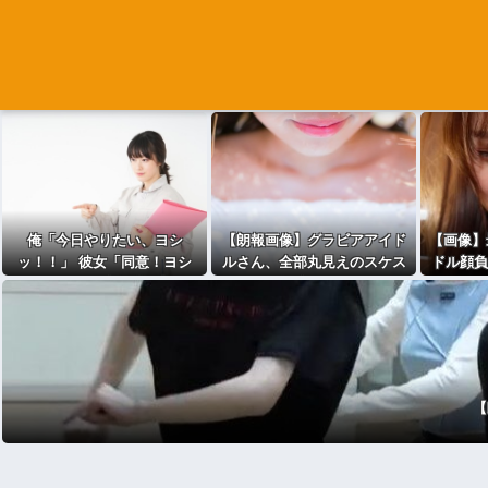
俺「今日やりたい、ヨシ
【朗報画像】グラビアアイド
【画像】
ッ！！」 彼女「同意！ヨシ
ルさん、全部丸見えのスケス
ドル顔負
ッ！」 俺＆彼女「ご安全
ケお胸を投稿ｗｗｗｗｗｗｗ
に！！！」⇒ｗｗ
ｗｗ
【