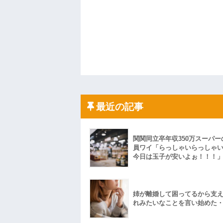
最近の記事
関関同立卒年収350万スーパー
員ワイ「らっしゃいらっしゃ
今日は玉子が安いよぉ！！！
姉が離婚して困ってるから支
れみたいなことを言い始めた