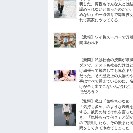
明した。両親もそんな人とは
認められないと言ったのだが
めない」の一点張りで毎週彼
れて実家にやってくる…
【悲報】ワイ将スーパーで万
間違われる
【疑問】私は社会の授業が壊
ダメで、テストも社会だけは
け頑張って勉強しても赤点ギ
だった。その歴史上の人物の
事はすべて覚えているのに、
けが全く出てこないんだけど
でだろう？
【驚愕】私は「気持ち少なめ
「気持ち多め」のような表現
する。彼氏の前でそれを言っ
き、「気持ちって何？」と聞
ので説明したら、その後また
問をしてきて冷めてしまった