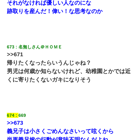
それがなければ優しい人なのにな
俺「初対面でなに言ったか覚えてる？」嫁「臭いんだよ！キモオ
跡取りを産んだ！偉い！な思考なのか
タ？だっけ？」俺「だいたい合ってる。で、なんで告白してきた
の？」→
全く親しくないママ友Aから突然「飲み会しよう」と誘われたがお
断りした。後日Aの企みを知ってゾッとするやら腹立つやら！
673
名無しさん＠ＨＯＭＥ
>>671
とっさに女児を捕まえたら変質者扱いされた。母親「あっち行っ
てよ！気持ち悪い！（ｼｯｼｯ」→ 後日、俺を見つけた母親がすっ飛
帰りたくなったらいうんじゃね？
んできて・・・
男児は何歳か知らないけれど、幼稚園とかでは近
くに寄りたくないガキになりそう
妻「ずっと好きだった人と一緒になりたいから、わかれてくださ
い」→離婚後、娘と実家で生活してると…
テレワーク上司「会議中はカメラ付けろ！」女社員「え、事前連
絡無しは無理」上司「いいから付けろ！」→
674
669
>>673
義兄嫁「娘が大学に入ったら下宿させて」私「しつこい、学校斡
旋のアパートに行け」→ 旦那が義兄に通報したら「志望校を変え
義兄子は小さくごめんなさいって呟くから
ろ！」とキレて・・・
尚更義兄嫁の行動が意味不明なんだよね