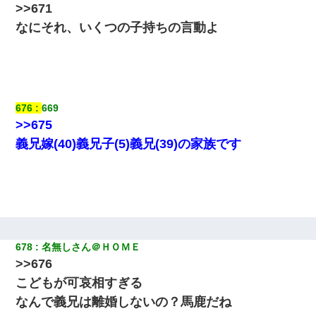
>>671
なにそれ、いくつの子持ちの言動よ
デパートの外商『私さんだと名乗る女が、ツケで宝石を買おうと
していて…』私「！？」→ 翌日。ママ友たちの様子が微妙におか
しくなり・・・
【衝撃】職場に入って来た綺麗な新人さんに職場を案内すること
に → 新人「ドンッ！」私「！？」→ 突然、突き飛ばされて左手
676
669
の甲を踏みつけられて…
>>675
義兄嫁(40)義兄子(5)義兄(39)の家族です
義兄嫁が義実家で「コロナ陽性だったからこのまま療養させて下
さい」と言い出してド修羅場になった
【衝撃】女友達から行為中に告白されてOKした結果
さっき嫁から、「愛しています」ってメールが届いた。俺も「愛
してます」って送ったら
678
名無しさん＠ＨＯＭＥ
>>676
生保レディと行為する為に駆け引きしてみた結果ｗｗｗｗｗｗｗ
こどもが可哀相すぎる
ｗｗｗｗｗ
なんで義兄は離婚しないの？馬鹿だね