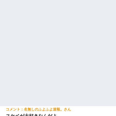
名無しのふよふよ速報。