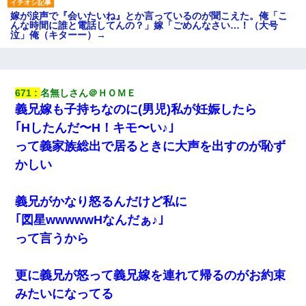
嫁が涙声で『会いたいね』とか言っているのが聞こえた。俺「こ
んな時間に誰と電話してんの？」嫁「ごめんなさい…！（大号
泣」俺（キターー）→
彼氏家「うちは墨入れるのが伝統だから。お前も彫れ」 → 結果…
671
名無しさん＠ＨＯＭＥ
【復讐】義兄嫁「生活費、足りない分を貸してほしい」私「貸す
義兄嫁も子持ちなのに(男児)私が妊娠したら
わけないでしょｗｗｗｗ」→ 理由を話したら泣き出して・・私
（あまりにも希望通り）
｢Hしたんだ〜H！キモ〜い♪｣
って義家族総出で居るときに大声を出すのが恥ず
【驚愕】私「今まで育てた分のお金返してね(冗談)」息子「はい、
かしい
3000万円」→数年後。私「妹が病気になったから援助して欲し
い」→
義兄がかなり怒るんだけど私に
出張中の旦那から『フリンしやがって、このクズ』と電話が。私
｢図星wwwwwHなんだぁ♪｣
「本当に家まで来たの？証拠は？」旦那「俺の言葉が信じられな
いのか！」→ 離婚後
って言うから
上司「何なの、この書類！！」私「あの‥」上司「今は私が話し
更に義兄が怒って義兄嫁を連れて帰るのがお約束
てるの！」私「ですから」上司「黙って聞きなさい！」私「それ
は」上司「言い訳しない！」→結果ｗｗｗｗｗ
みたいになってる