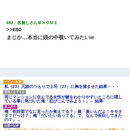
692
名無しさん＠ＨＯＭＥ
>>690
まじか…本当に頭の中覗いてみたいw
私（23）冗談のつもりで上司（27）に胸を揉ませた結果・・・
同じマンションに住んでる女性が鍵をわかりやすいところに隠し
ている事に気づいた俺「忍びこんでみよう！」→ 結果
俺「初対面でなに言ったか覚えてる？」嫁「臭いんだよ！キモオ
タ？だっけ？」俺「だいたい合ってる。で、なんで告白してきた
の？」→