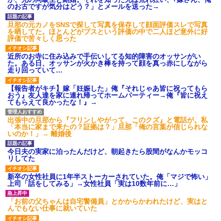
は出てけ！二度と来るな！」結
のお古ですが気分はどう？」とメールを送った→
果・・・
私「初めて飲む味だけどなん
旦那の元カノをSNSで探して写真を保存して顔面評価スレで写真
のお茶？」彼「ちっ！」私「」
を晒してた。ほとんどがブスという評価の中で二人ほど意外に好
評価で苦々しく思った
【GIF】JSのカンチョーワロ
タ
近所のお寺に住み込みで手伝いしてる知的障害のオッサンがい
後続車にクラクションを鳴ら
た。ある日、オッサンが火かき棒を持って顔を真っ赤にしながら
され彼氏が逆切れ。「何クラク
走り回っていて…
ション鳴らしてんだ！降りてこ
いよ！」と怒鳴りだし...
【報告者がキチ】嫁「妊娠した」俺『それじゃあ皆に祝ってもら
【衝撃】報酬100万円超の治験
おう』友人達を家に連れ帰ってホームパーティー→俺『皆に祝え
募集がこちらｗｗｗｗｗ(※画像
てもらえて良かったな！』→
あり)
【ネット騒然】惨殺されたタ
ワマン頂き女子のこの動画、す
出張中の旦那から『フリンしやがって、このクズ』と電話が。私
げえええええｗｗｗｗｗｗｗｗ
「本当に家まで来たの？証拠は？」旦那「俺の言葉が信じられな
ｗｗｗ
いのか！」→ 離婚後
【愕然】白のクラウン俺氏、
高速道路左車線を制限速度で走
今日夫の実家に泊ったんだけど、朝起きたら股間がなんかモッコ
った結果wwwwwwwwwwww
リしてた
百年の恋12-899 食べた量を
張り合ってくる
新卒の女性社員に1年半ストーカーされていた。俺「マジで怖い」
上司「話をしてみる」→女性社員「実は10数年前に…」
【悲報】佐藤輝明・・・２軍
でも盛大にやらかす←あまり悲
しませないでくれ
「お前の父ちゃんは自宅警備員」とかからかわれたけど、実はと
んでもない仕事に就いていた