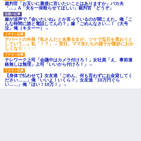
裁判官「お互いに最後に言いたいことはありますか」バカ夫
「…」A「夫を一発殴らせてほしい」裁判官「どうぞ」
嫁が涙声で『会いたいね』とか言っているのが聞こえた。俺「こ
んな時間に誰と電話してんの？」嫁「ごめんなさい…！（大号
泣」俺（キターー）→
デパートの外商『私さんだと名乗る女が、ツケで宝石を買おうと
していて…』私「！？」→ 翌日。ママ友たちの様子が微妙におか
しくなり・・・
テレワーク上司「会議中はカメラ付けろ！」女社員「え、事前連
絡無しは無理」上司「いいから付けろ！」→
【身体で払わせて】女友達「ごめん、何も言わずにお金貸してく
ださい……」俺「いいよ！いくら？」女友達「10万円ぐら
い……」俺「ほい！10万！」→