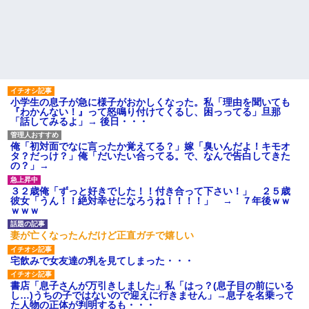
小学生の息子が急に様子がおかしくなった。私「理由を聞いても
『わかんない！』って怒鳴り付けてくるし、困っってる」旦那
「話してみるよ」→ 後日・・・
俺「初対面でなに言ったか覚えてる？」嫁「臭いんだよ！キモオ
タ？だっけ？」俺「だいたい合ってる。で、なんで告白してきた
の？」→
３２歳俺「ずっと好きでした！！付き合って下さい！」 ２５歳
彼女「うん！！絶対幸せになろうね！！！！」 → ７年後ｗｗ
ｗｗｗ
妻が亡くなったんだけど正直ガチで嬉しい
宅飲みで女友達の乳を見てしまった・・・
書店「息子さんが万引きしました」私「はっ？(息子目の前にいる
し…)うちの子ではないので迎えに行きません」→息子を名乗って
た人物の正体が判明するも・・・