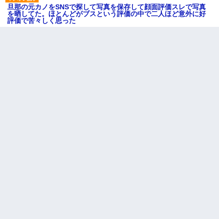
旦那の元カノをSNSで探して写真を保存して顔面評価スレで写真
を晒してた。ほとんどがブスという評価の中で二人ほど意外に好
評価で苦々しく思った