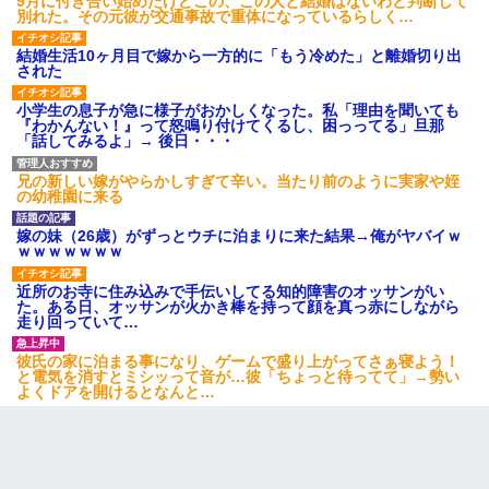
9月に付き合い始めたけどこの、この人と結婚はないわと判断して
別れた。その元彼が交通事故で重体になっているらしく…
結婚生活10ヶ月目で嫁から一方的に「もう冷めた」と離婚切り出
された
小学生の息子が急に様子がおかしくなった。私「理由を聞いても
『わかんない！』って怒鳴り付けてくるし、困っってる」旦那
「話してみるよ」→ 後日・・・
兄の新しい嫁がやらかしすぎて辛い。当たり前のように実家や姪
の幼稚園に来る
嫁の妹（26歳）がずっとウチに泊まりに来た結果→俺がヤバイｗ
ｗｗｗｗｗｗｗ
近所のお寺に住み込みで手伝いしてる知的障害のオッサンがい
た。ある日、オッサンが火かき棒を持って顔を真っ赤にしながら
走り回っていて…
彼氏の家に泊まる事になり、ゲームで盛り上がってさぁ寝よう！
と電気を消すとミシッって音が…彼「ちょっと待ってて」→勢い
よくドアを開けるとなんと…