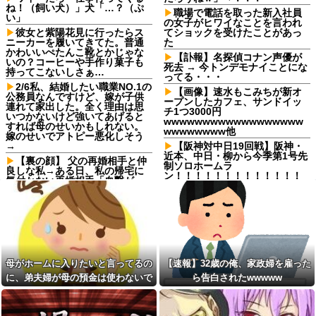
ね！（飼い犬）」犬「…？（ぷ
職場で電話を取った新入社員
い」
の女子がヒワイなことを言われ
彼女と紫陽花見に行ったらス
てショックを受けたことがあっ
ニーカーを履いてきてた。普通
た
かわいいぺたんこ靴とかじゃな
【訃報】名探偵コナン声優が
いの？コーヒーや手作り菓子も
死去 → 今トンデモナイことにな
持ってこないしさぁ…
ってる・・・
2/6私、結婚したい職業NO.1の
【画像】速水もこみちが新オ
公務員なんですけど、嫁が子供
ープンしたカフェ、サンドイッ
連れて家出した。全く理由は思
チ1つ3000円
いつかないけど強いてあげると
wwwwwwwwwwwwwwwwww
すれば母のせいかもしれない。
wwwwwwww他
嫁のせいでアトピー悪化しそう
→
【阪神対中日19回戦】阪神・
近本、中日・柳から今季第1号先
【裏の顔】 父の再婚相手と仲
制ソロホームラ
良しな私→ある日、私の帰宅に
ン！！！！！！！！！！！！！
気付かない再婚相手「血繋がっ
！！！！
てないのに大学費用出さなきゃ
いけないの腹立つわ…姑だった
パルワールドを43インチ4kで
ら先に亡くなるのに笑」私
プレイすると迫力がすごい！
「…」
宅配のにーちゃんが米を配達
【しまった…】 コトメに追い
してくれたら、さっきから外で
出されたトメと二世帯住宅を建
話し声が…？「おすそ分けなら
て、「２F(夫婦のエリア)には絶
五キロで良いんだけどなぁ」私
母がホームに入りたいと言ってるの
【速報】32歳の俺、家政婦を雇った
対に上がらない」という約束を
(一体誰だよ?!)→夜、友人と飲ん
したが、早速破って2Fに上が...
でいたらピンポーン→結果
に、弟夫婦が母の預金は使わないで
ら告白されたwwwww
【後編】我が家で集まりがあ
スープカレー流行期にジャガ
と言ってきた。我が弟ながら情けな
った後に子供の新品クロックス
イモ煮崩れでドロドロの「大惨
くて溜息が出る
が消えた。犯人のママがカバン
事カレー」を錬成してしまった