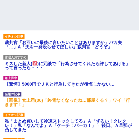
裁判官「お互いに最後に言いたいことはありますか」バカ夫
「…」A「夫を一発殴らせてほしい」裁判官「どうぞ」
ミスした新人(
)に冗談で「行為させてくれたら許してあげる」
って言ったら・・・
【驚愕】5000円でＪＫと行為してきたが後悔しかない…
【画像】女上司(30)「終電なくなったね…部屋くる？」ワイ「行
きます！」
私「まとめ買いして冷凍ストックしてる」Ａ「ずるい！クレク
レ！」私「なんでよ」Ａ「ケーチ！バーカ！」→ 後日、Ａ旦那が
凸してきた