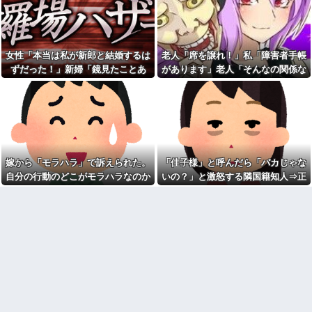
に入れるのを見た人もいるのに
私、怒る母「こんなのスープカ
相手旦那が「証拠は？」と認め
レーじゃない！」→私「作り直
ない…...
す？」→母「捨てるの禁止！」
という逃げ場ゼロで理不尽すぎ
高校の時本当に周囲と合わな
た
くて上手くやれなかった。→飲
女性「本当は私が新郎と結婚するは
老人「席を譲れ！」私「障害者手帳
み会で偶然同じ高校の人と出会
なんなのよ！！！すごいわ掃
った
除！！！！
ずだった！」新婦「鏡見たことあ
があります」老人「そんなの関係な
ドラッグストア勤務中。カー
職場で電話を取った新入社員
る？」→披露宴が一瞬で騒然となっ
い！」→暴言を浴びせられた直後、
ド払いの商品を現金で返金して
の女子がヒワイなことを言われ
て…
周囲が動き出して…
ほしいと言い張る女性客。断っ
てショックを受けたことがあっ
ても引き下がらず、その後まさ
た
かの展開に…
【ネット史】「鏡の中のアク
亡き母からの借金を半分しか
トレス事件」夫は正しかったの
返していない叔父がさらに金を
に、なぜ喧嘩は終わらなかった
貸してほしいと訪ねてきた。完
のか
嫁から「モラハラ」で訴えられた。
「佳子様」と呼んだら「バカじゃな
済するまで貸せないと断ると…
【旦那の反応がコレ】夫の女
自分の行動のどこがモラハラなのか
いの？」と激怒する隣国籍知人⇒正
友達の家に遊びに行ったらア
友達との闇交際が発覚？！その
ルバムに私の写真が飾ってあっ
恐ろしい内容が…ｗｗｗｗ
わからないから教えてほしい
論で返したら大炎上w
た。しかも私が知らない写真
【胸糞】「食に執着がない」
ATMで俺が暗証番号を入力し
自称するクチャラー義母の汚い
終わった瞬間に、後ろに並んで
食べ方に限界
いた外国人風の女がこちらに荷
クソ男「専業主婦は昼間寝て
物をばらまきやがった。俺（う
られていいよなぁ。俺なんか忙
っぜぇ。引き落としキャンセル...
しくて寝る暇ねーもん。どうせ
女芸人の吉住さん（36）メイ
暇でしょ？俺のＤＶＤコピっと
クしたら普通に美人の部類だっ
いてよ」
たと判明ｗｗｗｗｗｗｗｗｗ
気をつけたほうがいい男性の
【衝撃】葬儀屋「火葬プラン
特徴
はどうなさいますか？」ワイ喪