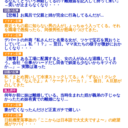
るなんてどういう神経してるの？離婚届を記入して持って来い」
→笑いが止まらなくなり・・・
【悲報】お風呂で父親と姉が完全に行為してるんだが...
最近うちの庭に知らない男の人がしょっちゅう入ってくる。それ
を職場で愚痴ったら、同僚男性が怒鳴りつけてきた。
デパートの外商『私さんだと名乗る女が、ツケで宝石を買おうと
していて…』私「！？」→ 翌日。ママ友たちの様子が微妙におか
しくなり・・・
【衝撃】ある工場に配属すると、女の人がみんな退職してしま
う。会社「仕事がハードだし田舎で娯楽も少ないからキツイの
か…」→ 実際は違った
私「まとめ買いして冷凍ストックしてる」Ａ「ずるい！クレク
レ！」私「なんでよ」Ａ「ケーチ！バーカ！」→ 後日、Ａ旦那が
凸してきた
何年か前に妹は離婚している。当時生まれた姪が義弟の子じゃな
かったため妹有責での離婚になり…
妻が亡くなったんだけど正直ガチで嬉しい
日航機墜落事故の「ここからは日本語で大丈夫ですよ〜」の絶望
感がヤバイ・・・