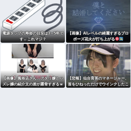
電源タップの寿命の目安は3～5年で
【画像】AIレベルの綺麗すぎるプロ
す←これマジ？
ポーズ花火が打ち上がる
【画像】風俗店さん、アタリ嬢とハ
【悲報】仙台育英のマネージャー、
ズレ嬢の紹介文の差が露骨すぎるｗ
首をひねっただけでウインクしたこ
ｗｗｗｗｗｗｗｗｗｗｗ
とにされてしまうｗｗｗ