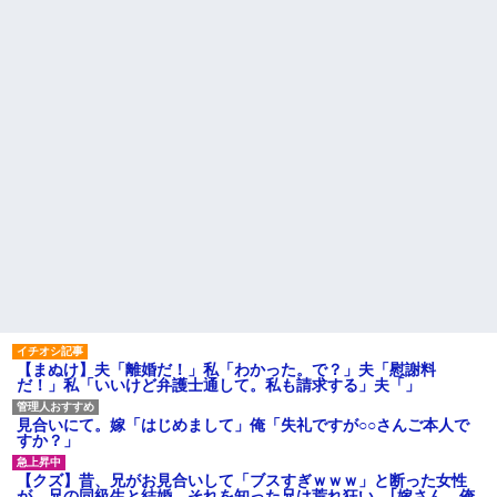
【驚愕】養育費を払い続けた
主「直葬で(即答)」→結果ァw w
結果…元妻の裏切りが判
w w w w w w w w
明！！！その理由がこれｗｗｗ
【画像】このLINEでなんで女
ｗ
が怒ってるのか分かんない奴は
職場で電話を取った新入社員
モテない奴確定らしい←お前ら
の女子がヒワイなことを言われ
は勿論わかるよ
てショックを受けたことがあっ
な？？？？？？？
た
なぜ自民党批判だけは表現の
既婚女性が夫に夕飯も用意せ
自由ではないのか
ず週２で遊びに行くって多いか
【悲報】取引先専務「Aを20個
な？遅くても21時には帰宅して
注文する」 ぼく「いつも1～2
るんだけど
個しか使わないけど本当に20で
主な税金の成り立ちを調べて
あってる？」 取専「あって
みたよ
る」→結果『こう』なったんだ
がコレワイが悪いん
か？？？？？？？？
妹と差をつけて育てられた。
妹「家も土地も、財産はすべて
私が継ぐ。相続は放棄して」母
「うんうん」私「わかった」 →
数年後、復讐のチャンスがや...
【まぬけ】夫「離婚だ！」私「わかった。で？」夫「慰謝料
ハードオフに売っていた4万
だ！」私「いいけど弁護士通して。私も請求する」夫「」
4000円のフィギュアがヤバすぎ
るｗｗｗｗｗｗ「こんな高い
の？ｗｗ」「逆に超安い」
見合いにて。嫁「はじめまして」俺「失礼ですが○○さんご本人で
すか？」
私「ちょっと、人の家の金庫
触らないでよ！」キチママ『そ
こに金庫があったから、開けて
【クズ】昔、兄がお見合いして「ブスすぎｗｗｗ」と断った女性
みようとしただけ☆』義兄「泥
が、兄の同級生と結婚。それを知った兄は荒れ狂い、｢嫁さん、俺