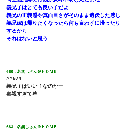
22歳の頃、父に36歳の男性とお見合いをしてくれと頼まれた。父
義兄子はとても良い子だよ
の親会社の経営者の息子さんだったので、父も喜んで私の写真を
義兄の正義感や真面目さがそのまま遺伝した感じ
送ったんだが→
義兄嫁は帰りたくなったら何も言わずに帰ったり
隣の部屋の住民の母親、オートロックを突破してマンションに入
するから
り込んできたみたいで、ずっとドアの前で喚いてて滅茶苦茶うる
それはないと思う
さかった。
私（23）冗談のつもりで上司（27）に胸を揉ませた結果・・・
【衝撃】ある工場に配属すると、女の人がみんな退職してしま
680
名無しさん＠ＨＯＭＥ
う。会社「仕事がハードだし田舎で娯楽も少ないからキツイの
か…」→ 実際は違った
>>674
義兄子はいい子なのかー
200万を貸したコウトから、追加で400万の申し込み、私「無理。
毒親すぎて草
義弟より娘たちが大事」旦那「娘たちが成人したら別れよう」私
（は？）
姉旦那の友達「ほんとのパパだよ～」私のお腹を触ってほざく。
→思わず手を叩いて振り払ったら…
683
名無しさん＠ＨＯＭＥ