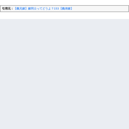
引用元：
【義兄嫁】嫁同士ってどうよ？153【義弟嫁】