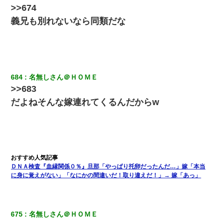
>>674
男だけどリベンジポノレノの被害者になって未だに人生が立ち直
せない
義兄も別れないなら同類だな
【悲報】お風呂で父親と姉が完全に行為してるんだが...
【衝撃】嫁父の会社に勤続１０年、手取り１４万 → 俺「２２万も
らえる会社から誘われた。転職したい」義父「クビ！（激怒」嫁
684
名無しさん＠ＨＯＭＥ
「離婚！（激怒」
>>683
だよねそんな嫁連れてくるんだからw
何年か前に妹は離婚している。当時生まれた姪が義弟の子じゃな
かったため妹有責での離婚になり…
嫁に不倫されたから嫁と不倫相手に1000万の慰謝料請求した
嘘をついてフリン旅行へ出かけた嫁→翌日、嫁「ただいま～」旦
ＤＮＡ検査『血縁関係０％』旦那「やっぱり托卵だったんだ…」嫁「本当
那「娘がシんだよ。何度も連絡したのに…」嫁「えっ」→なん
に身に覚えがない」「なにかの間違いだ！取り違えだ！」→ 嫁「あっ」
と・・・
彼女(美人女医)にネックレスをプレゼント。「こんな安物を渡すく
らいなら、渡さないほうがマシだからね」→ ６０万したと話した
675
名無しさん＠ＨＯＭＥ
ら・・・