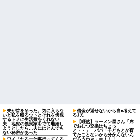
夫が首を吊った。気に入らな
借金が返せないから自●考えて
いと私を殴るウトとそれを傍観
るJ民
するトメに生活費をくれない
【唖然】ラーメン屋さん「席
夫…地獄の義実家をでて離婚し
でおむつ交換はちょっ
ようとしたら…夫にはとんでも
と・・」 パパ「子どもとか育
ない秘密があった
てたことないから分かんないん
ワイ「たろー仕事行ってくる
だろうねｗ」⇒！！！