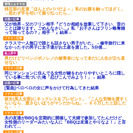
姉旦那の友達「ほんとのパパだよ～」私のお腹を触ってほざく。
→思わず手を叩いて振り払ったら…
父が他界→父のフリン相手『どうか相続を放棄して下さい、昔の
ことは謝ります。ごめんなさい…』私「お子さんはフリン略奪婚
って知ってるの？」相手『 』結果→
クラスで一人無口で誰とも話さない男子がいた。→修学旅行に来
なかったその男子に女子達がお土産を渡した。5分後…
男だけどリベンジポノレノの被害者になって未だに人生が立ち直
せない
同じマンションに住んでる女性が鍵をわかりやすいところに隠し
ている事に気づいた俺「忍びこんでみよう！」→ 結果
[緊急]ベロベロの女に声をかけて行為してきた結果
彼女(美人女医)にネックレスをプレゼント。「こんな安物を渡すく
らいなら、渡さないほうがマシだからね」→ ６０万したと話した
ら・・・
夫の友達がBBQを定期的に開催して夫婦で参加してたんだけど、
女性側のリーダーみたいな人に「BBQは友達とやりなよ！」と言
われて…