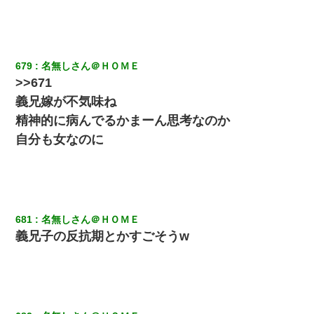
[緊急]ベロベロの女に声をかけて行為してきた結果
放置子が病院送りになったらしい → 俺（二度と帰ってくるなよ…
嫁を半身不随にしやがった恨みは、正直こんなもんじゃ晴れな
679
名無しさん＠ＨＯＭＥ
い）
>>671
義兄嫁が不気味ね
高1のとき男に襲われ、不妊の叔母に頼まれて出産。→叔母夫婦が
養子縁組してアメリカに子供を連れ帰った。→9・11で叔母夫婦が
精神的に病んでるかまーん思考なのか
亡くなってしまい…
自分も女なのに
友人とふたりで山口に旅行した時の事。レンタカーを借りて山の
中の道を走っていたら、突然ガガッ！って音がして…
681
名無しさん＠ＨＯＭＥ
義兄子の反抗期とかすごそうw