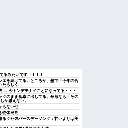
してるみたいです⇒！！！
レエを続けてる。ところが、塾で「今年の合
らしく...
 → 今トンデモナイことになってる・・・
ックのまま食卓に出してる。舟形なら「その
としか思えない。
からない他
き物体発見
贈るクセ強バースデーソング：甘いよりは美