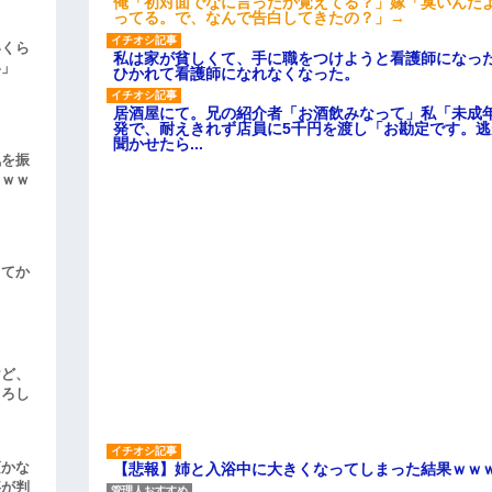
俺「初対面でなに言ったか覚えてる？」嫁「臭いんだ
ってる。で、なんで告白してきたの？」→
いくら
私は家が貧しくて、手に職をつけようと看護師になっ
い」
ひかれて看護師になれなくなった。
居酒屋にて。兄の紹介者「お酒飲みなって」私「未成
発で、耐えきれず店員に5千円を渡し「お勘定です。
聞かせたら...
気を振
ｗｗｗ
してか
けど、
よろし
頃かな
【悲報】姉と入浴中に大きくなってしまった結果ｗｗ
事が判