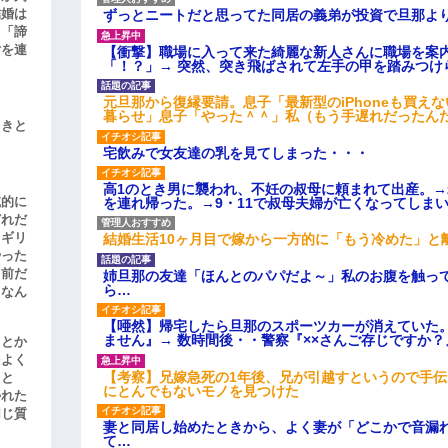
結婚は
ずっとニートだと思ってた同居の義弟が投資で旦那よ
、「諦
女を連
【衝撃】職場に入って来た綺麗な新人さんに職場を案内
「！？」→ 突然、突き飛ばされて左手の甲を踏みつけ
元旦那から復縁要請。息子「最新型のiPhoneも買え
暮らせ」息子「やった＾＾」私（もう手遅れだったん
引きと
宅飲みで女友達の乳を見てしまった・・・
高1のとき男に襲われ、不妊の叔母に頼まれて出産。
滅的に
を連れ帰った。→9・11で叔母夫婦が亡くなってしま
どれだ
リギリ
結婚生活10ヶ月目で嫁から一方的に「もう冷めた」と
やった
名前だ
姉旦那の友達「ほんとのパパだよ～」私のお腹を触っ
ら…
、なん
【唖然】帰宅したら旦那のスポーツカーが消えていた
ません』→ 数時間後・・警察『××さんご存じですか？
」とか
をよく
【考察】兄嫁急死の1年後、兄が引越すというので手
たと
にとんでもないモノを見つけた
かれた
同じ質
妻と同居し始めたときから、よく妻が「どこかで音漏
て…