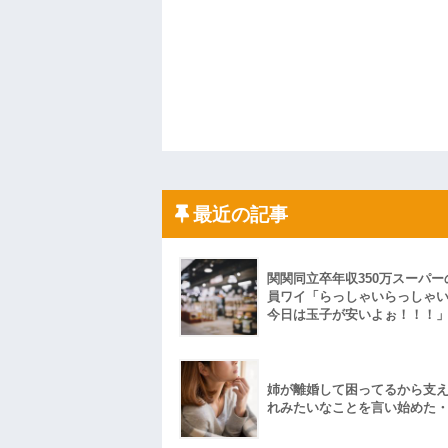
最近の記事
関関同立卒年収350万スーパー
員ワイ「らっしゃいらっしゃ
今日は玉子が安いよぉ！！！
姉が離婚して困ってるから支
れみたいなことを言い始めた