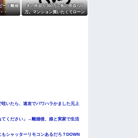
ピード離婚
夫の年収が360万で私の年収720
・・
万。マンション買いたくてローン
審査の用紙書こうとしたら、夫が
自分の年収欄に720万円って記入し
やがった
で呟いたら、速攻でパワハラかました元上
れてください」→離婚後、娘と実家で生活
もシャッターリモコンあるだろ？DOWN