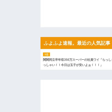
←...
ハードオフに売っていた4万4000円のフ
「こんな高いの？ｗｗ」「逆に超安い」
私「ちょっと、人の家の金庫触らないで
たから、開けてみようとしただけ☆』義兄
果・・・
私「初めて飲む味だけどなんのお茶？」
【GIF】JSのカンチョーワロタ
後続車にクラクションを鳴らされ彼氏が
んだ！降りてこいよ！」と怒鳴りだし...
ふよふよ速報。最近の人気記事
【衝撃】報酬100万円超の治験募集がこち
【ネット騒然】惨殺されたタワマン頂き
ｗｗｗｗｗｗｗｗｗｗ
【愕然】白のクラウン俺氏、高速道路左
関関同立卒年収350万スーパーの社員ワイ「らっし
wwwwwwwwwwww
っしゃい！！今日は玉子が安いよぉ！！！」
百年の恋12-899 食べた量を張り合って
【悲報】佐藤輝明・・・２軍でも盛大に
れ