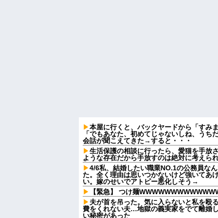
本屋に行くと、バックヤードから「すみ
「でもあなた、初めてじゃないしね、うち
会話が聞こえてきた→すると・・・
生活保護の相談に行ったら、愛猫を手放
ような存在だから手放すのは絶対に考えら
4/6私、結婚したい職業NO.1の公務員
た。全く理由は思いつかないけど強いてあ
い。嫁のせいでアトピー悪化しそう→
【緊急】 つけ麺WWWWWWWWWWWW
夫が首を吊った。気に入らないと私を殴
費をくれない夫…地獄の義実家をでて離婚
い秘密があった