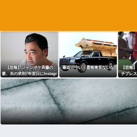
【悲報】ジャンポケ斉藤の
最近こういう霊柩車見ないな
【悲報】
妻、夫の求刑7年翌日にInstagr
チプレス
am更新「楽しすぎた」←これ
ｗ