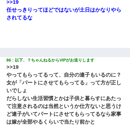
見合いにて。嫁「はじめまして」俺「失礼ですが○○さんご本人で
>>19
すか？」
任せっきりってほどではないが土日はかなりやら
されてるな
私「結婚やめるわ」 婚約者「え？なんでなんで？」 → 放置した
結果…｜生活｜ワロタあんてな
妻が亡くなったんだけど正直ガチで嬉しい
【まぬけ】夫「離婚だ！」私「わかった。で？」夫「慰謝料
だ！」私「いいけど弁護士通して。私も請求する」夫「」
86
以下、？ちゃんねるからVIPがお送りします
>>19
日曜日、会社の窓を見ると同僚の姿。俺（あれ？ディズニーシー
やってもらってるって、自分の連子もいるのに？
じゃ？）→俺電話「今何してんの？」同僚「シーで並んでるこ
と！」俺「会社にいない？」→次の瞬間、すごい鳥肌が立った
女が「パートにさせてもらってる」って方が正し
いでしょ
だらしない生活習慣とかは子供と暮らすにあたっ
て注意されるのは当然というか仕方ないと思うけ
ど連子がいてパートにさせてもらってるなら家事
は嫁が全部やるくらいで当たり前かと