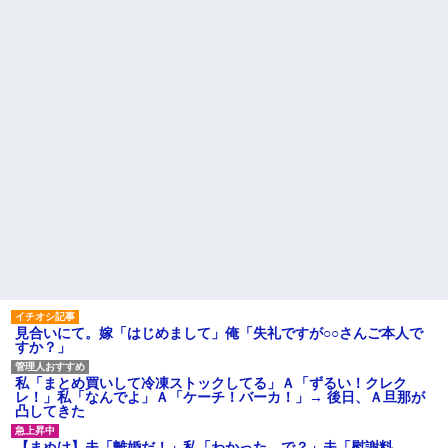
オペレーター「中国人があな
談で言ったのに本気に取られて
たのロ座を利用しています」私
離婚を言い渡された
「そんなはずない！」
→Amazonで買い物をした後、
彼女と結婚の話をしていた時
とんでもない事態に…
に言われたことが衝撃だった
建築家の男と不倫関係の私。
主な税金の成り立ちを調べて
我が家を建てたのはその不倫相
みたよ
手。
【朗報】 女子「恋愛テクで気
を引く男より、こういう男の方
が1億倍良い男です」→結果
「2年間、たぶん1日4回は握っ
てた」ラスベガスで買った3,000
円のキーホルダーを調べたら
ハードオフに売っていた4万
4000円のフィギュアがヤバすぎ
るｗｗｗｗｗｗ「こんな高い
の？ｗｗ」「逆に超安い」
私「ちょっと、人の家の金庫
触らないでよ！」キチママ『そ
こに金庫があったから、開けて
見合いにて。嫁「はじめまして」俺「失礼ですが○○さんご本人で
みようとしただけ☆』義兄「泥
すか？」
は出てけ！二度と来るな！」結
果・・・
私「初めて飲む味だけどなん
私「まとめ買いして冷凍ストックしてる」Ａ「ずるい！クレク
のお茶？」彼「ちっ！」私「」
レ！」私「なんでよ」Ａ「ケーチ！バーカ！」→ 後日、Ａ旦那が
凸してきた
【GIF】JSのカンチョーワロ
タ
【まぬけ】夫「離婚だ！」私「わかった。で？」夫「慰謝料