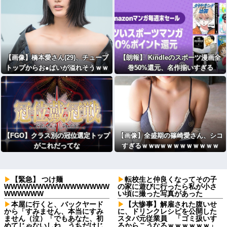
【画像】橋本愛さん(29)、チューブ
【朗報】 Kindleのスポーツ漫画全
トップからお●ぱいが溢れそうｗｗ
巻50%還元、名作揃いすぎる
ｗwｗｗｗｗｗｗｗｗ
【FGO】クラス別の冠位選定トップ
【画像】全盛期の篠崎愛さん、シコ
がこれだってな
すぎるｗｗwｗｗｗｗｗｗｗｗｗ
【緊急】 つけ麺
転校生と仲良くなってその子
WWWWWWWWWWWWWWWW
の家に遊びに行ったら私が小さ
WWWWWW
い頃に撮った写真があった
本屋に行くと、バックヤード
【大惨事】解雇された腹いせ
から「すみません、本当にすみ
に、ドリンクレシピを公開した
ません（泣）「でもあなた、初
スタバ元従業員 「ゴミ扱いす
めてじゃないしね、うちだけじ
るからこうなるｗｗｗｗｗｗ」