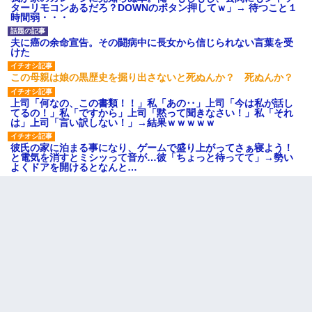
ターリモコンあるだろ？DOWNのボタン押してｗ」→ 待つこと１
時間弱・・・
夫に癌の余命宣告。その闘病中に長女から信じられない言葉を受
けた
この母親は娘の黒歴史を掘り出さないと死ぬんか？ 死ぬんか？
上司「何なの、この書類！！」私「あの‥」上司「今は私が話し
てるの！」私「ですから」上司「黙って聞きなさい！」私「それ
は」上司「言い訳しない！」→結果ｗｗｗｗｗ
彼氏の家に泊まる事になり、ゲームで盛り上がってさぁ寝よう！
と電気を消すとミシッって音が…彼「ちょっと待ってて」→勢い
よくドアを開けるとなんと…