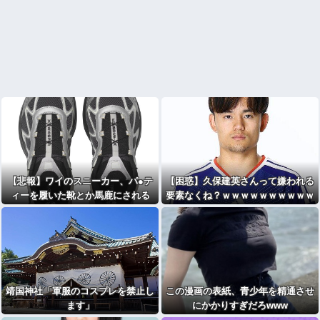
【悲報】ワイのスニーカー、パ●テ
【困惑】久保建英さんって嫌われる
ィーを履いた靴とか馬鹿にされる
要素なくね？ｗｗｗｗｗｗｗｗｗｗ
靖国神社「軍服のコスプレを禁止し
この漫画の表紙、青少年を精通させ
ます」
にかかりすぎだろwww