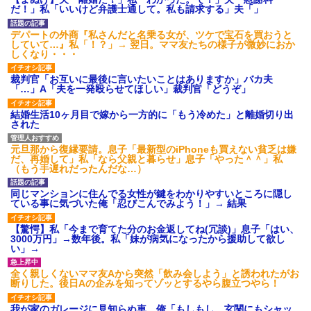
後続車にクラクションを鳴ら
だ！」私「いいけど弁護士通して。私も請求する」夫「」
され彼氏が逆切れ。「何クラク
ション鳴らしてんだ！降りてこ
いよ！」と怒鳴りだし...
デパートの外商『私さんだと名乗る女が、ツケで宝石を買おうと
していて…』私「！？」→ 翌日。ママ友たちの様子が微妙におか
【衝撃】報酬100万円超の治験
しくなり・・・
募集がこちらｗｗｗｗｗ(※画像
あり)
裁判官「お互いに最後に言いたいことはありますか」バカ夫
【ネット騒然】惨殺されたタ
「…」A「夫を一発殴らせてほしい」裁判官「どうぞ」
ワマン頂き女子のこの動画、す
げえええええｗｗｗｗｗｗｗｗ
ｗｗｗ
結婚生活10ヶ月目で嫁から一方的に「もう冷めた」と離婚切り出
された
【愕然】白のクラウン俺氏、
高速道路左車線を制限速度で走
った結果wwwwwwwwwwww
元旦那から復縁要請。息子「最新型のiPhoneも買えない貧乏は嫌
百年の恋12-899 食べた量を
だ、再婚して」私「なら父親と暮らせ」息子「やった＾＾」私
張り合ってくる
（もう手遅れだったんだな…）
【悲報】佐藤輝明・・・２軍
でも盛大にやらかす←あまり悲
同じマンションに住んでる女性が鍵をわかりやすいところに隠し
しませないでくれ
ている事に気づいた俺「忍びこんでみよう！」→ 結果
【驚愕】私「今まで育てた分のお金返してね(冗談)」息子「はい、
3000万円」→数年後。私「妹が病気になったから援助して欲し
い」→
全く親しくないママ友Aから突然「飲み会しよう」と誘われたがお
断りした。後日Aの企みを知ってゾッとするやら腹立つやら！
我が家のガレージに見知らぬ車。俺「もしもし、玄関にもシャッ