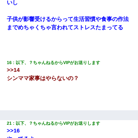
いし
【衝撃】女友達から行為中に告白されてOKした結果
子供が影響受けるからって生活習慣や食事の作法
までめちゃくちゃ言われてストレスたまってる
小学生の息子が急に様子がおかしくなった。私「理由を聞いても
『わかんない！』って怒鳴り付けてくるし、困っってる」旦那
「話してみるよ」→ 後日・・・
兄の新しい嫁がやらかしすぎて辛い。当たり前のように実家や姪
の幼稚園に来る
16
以下、？ちゃんねるからVIPがお送りします
>>14
旦那の元カノをSNSで探して写真を保存して顔面評価スレで写真
シンママ家事はやらないの？
を晒してた。ほとんどがブスという評価の中で二人ほど意外に好
評価で苦々しく思った
婚活パーティーでよく会う美女がいた。こんな完璧な容姿を持っ
てしても結婚て難しいんだなぁ…と思ってた
俺「初対面でなに言ったか覚えてる？」嫁「臭いんだよ！キモオ
21
以下、？ちゃんねるからVIPがお送りします
タ？だっけ？」俺「だいたい合ってる。で、なんで告白してきた
>>16
の？」→