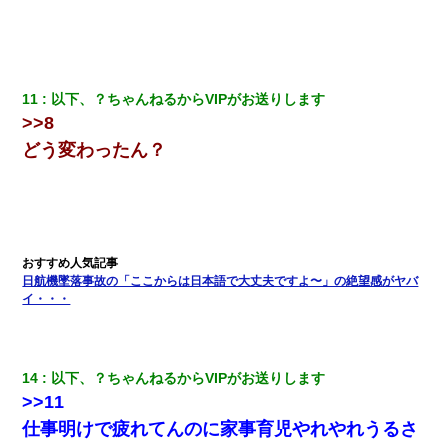
裁判官「お互いに最後に言いたいことはありますか」バカ夫
「…」A「夫を一発殴らせてほしい」裁判官「どうぞ」
ホテルに泊まったんだけど従業員が最悪だった。折角の旅行で何
故私が怒鳴られなきゃいけなかったのだ
11
以下、？ちゃんねるからVIPがお送りします
>>8
どう変わったん？
彼にプロポーズされたんだけど、実は資産家だと知って婚約破棄
した。B子「A男くんと別れたって本当？私が付き合ってもい
い？」
私は家が貧しくて、手に職をつけようと看護師になった。だけど
卒業を控えた年の1月末、車にひかれて看護師になれなくなった。
日航機墜落事故の「ここからは日本語で大丈夫ですよ〜」の絶望感がヤバ
ミスした新人(
)に冗談で「行為させてくれたら許してあげる」
イ・・・
って言ったら・・・
放置子が病院送りになったらしい → 俺（二度と帰ってくるなよ…
嫁を半身不随にしやがった恨みは、正直こんなもんじゃ晴れな
14
以下、？ちゃんねるからVIPがお送りします
い）
>>11
仕事明けで疲れてんのに家事育児やれやれうるさ
この母親は娘の黒歴史を掘り出さないと死ぬんか？ 死ぬんか？