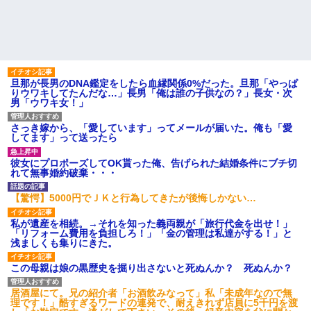
旦那が長男のDNA鑑定をしたら血縁関係0%だった。旦那「やっぱ
りウワキしてたんだな…」長男「俺は誰の子供なの？」長女・次
男「ウワキ女！」
さっき嫁から、「愛しています」ってメールが届いた。俺も「愛
してます」って送ったら
彼女にプロポーズしてOK貰った俺、告げられた結婚条件にブチ切
れて無事婚約破棄・・・
【驚愕】5000円でＪＫと行為してきたが後悔しかない…
私が遺産を相続。→それを知った義両親が「旅行代金を出せ！」
「リフォーム費用を負担しろ！」「金の管理は私達がする！」と
浅ましくも集りにきた。
この母親は娘の黒歴史を掘り出さないと死ぬんか？ 死ぬんか？
居酒屋にて。兄の紹介者「お酒飲みなって」私「未成年なので無
理です！」酷すぎるワードの連発で、耐えきれず店員に5千円を渡