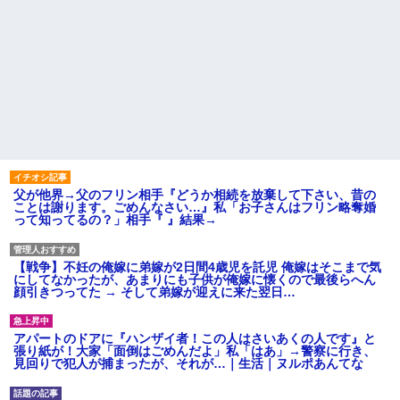
父が他界→父のフリン相手『どうか相続を放棄して下さい、昔の
ことは謝ります。ごめんなさい…』私「お子さんはフリン略奪婚
って知ってるの？」相手『 』結果→
【戦争】不妊の俺嫁に弟嫁が2日間4歳児を託児 俺嫁はそこまで気
にしてなかったが、あまりにも子供が俺嫁に懐くので最後らへん
顔引きつってた → そして弟嫁が迎えに来た翌日…
アパートのドアに『ハンザイ者！この人はさいあくの人です』と
張り紙が！大家「面倒はごめんだよ」私「はあ」→警察に行き、
見回りで犯人が捕まったが、それが…｜生活｜ヌルポあんてな