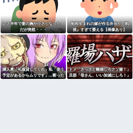
出された物を食べずに文句ば
私「そのマンガ面白い？」友
っかりの子供にうんざり。もう
達「読めばわかるよ」→感想を
毎日冷凍チャーハンとコーンフ
聞きたかっただけなのに話が噛
レークでいいかな？
み合わなくて…
【画像】居酒屋さん、6人で長
レス半年で妻の胸が小さくなった。
昭和生まれの嫁が作る弁当が『戦
【腹筋崩壊】見た瞬間吹いた
居して会計4939円しか使わない
画像を貼っていくスレｗｗｗｗ
だが突然・・・
後』すぎて萎える【画像あり】
客にお気持ち表明してしまう←
コレどっちが悪いん
彼女とイタリア旅行にいった
や？？？？？？
とき、ナイフを持った若者に囲
まれた。とっさの一言が予想外
イーロン・マスク「中国のロ
の展開を呼ぶことになって…
ボットはデタラメで遠隔操作し
てるだけ」
ﾏｸﾄﾞでｷﾞｬﾙﾏﾏ軍団がｶﾞｷを放っ
て動物園。ワシ「自分らのママ
【超朗報】スクールドッグを
にもっと遊んで欲しいやん
導入した学校、不登校が激減
な？」ｶﾞｷ「遊んでほしい」ワシ
→JK「犬のために学校行きたく
隣人奥「礼服貸してくれ」私「使う
トメ「さっさと離婚しろクソ嫁！」
「魔法の言葉があるよ」。結
なる」
果、阿鼻叫喚ww
予定があるからムリです」→断った
旦那「母さん、いい加減にしろ！」
【画像】森高千里(55) 「ミニ
【修羅場】父の浮気相手がま
途端、とんでもない暴言を吐かれ
→思わぬ形で旦那が味方してくれ
スカートはとてもムリよ若い子
さかの男！？私が突き止めた結
には負けるわ」←ワイらにはブ
て…
て…
果ｗｗｗｗ
ッ刺さりまくってしまうw w w
w w w
今日から業務報告書の「庶
務」っていう大項目が急に廃止
女芸人の吉住さん（36）メイ
されたんだけど意味不明すぎる
クしたら普通に美人の部類だっ
たと判明ｗｗｗｗｗｗｗｗｗ
社会人1年目の時、下の階に住
んでる40代半ばくらいの独身女
店員「お待たせしました」後
性に狙われかけた
輩「…」私「取りに行かない
の？」→初日の昼食で後輩の非
「お食い初めなんて俺になん
常識さに驚いて…
のメリットがあるの」「そんな
に大変なら育児やめれば？」冗