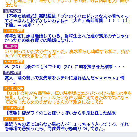
し「お勘定です。逃がして下さい」その後、録音内容を父に聞か
せたら...
【不幸な結婚式】新郎親族「ブスのくせにドレスなんか着ちゃっ
てさ～ほんと恥ずかしいわよね～（大声」新郎両親「！！！（土
下座」→ 結果・・・
何年か前に妹は離婚している。当時生まれた姪が義弟の子じゃな
かったため妹有責での離婚になり…
17年飼っていた犬が亡くなった。鼻水垂らし嗚咽する私に、猫が
近づいて頭突きをしてきて…
私（23）冗談のつもりで上司（27）に胸を揉ませた結果・・・
友人「酒の勢いで女先輩をホテルに連れ込んだｗｗｗｗｗ」俺
「…」
【GJ!】会社から帰宅中、広い駐車場にエンジンかけっ放しの車を
発見。しかも「ヒィ～」みたいな声も聞こえてきたので気になっ
て近寄ったら女の子がおっさんの下敷きになってた
【悲報】嫁がワイのこと嫌いっぽいから単身赴任した結果
最近うちの庭に知らない男の人がしょっちゅう入ってくる。それ
を職場で愚痴ったら、同僚男性が怒鳴りつけてきた。