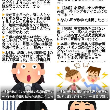
ゃどうしようもないから」と会
⇒！
話が聞こえてきた→する
【訃報】名探偵コナン声優が
と・・・
死去 → 今トンデモナイことにな
夫が首を吊った。気に入らな
ってる・・・
いと私を殴るウトとそれを傍観
なんG民が数学で挫折したとこ
するトメに生活費をくれない
ろ
夫…地獄の義実家をでて離婚し
ようとしたら…夫にはとんでも
【物議】交友関係を広げない
ない秘密があった
癖に「レベル高い人と遊びた
い」と語る友人⇒謎の選民意識
子供の血液型がAB型だった。
に呆れて距離を置いたけど…
私は手術したことあるからA型で
合ってるし…旦那(O型)の血液型
本屋に現れた異臭＆浮浪者風
を調べてみよう」→ 結果・・・
の男、ペタンコのボストンバッ
グをパンパンにして無会計で退
2/6私、結婚したい職業NO.1の
店！Gメンに確保され「なん
公務員なんですけど、嫁が子供
で？」と本気で困惑ｗｗｗ
連れて家出した。全く理由は思
いつかないけど強いてあげると
田舎に引っ越して来たがマジ
すれば母のせいかもしれない。
でなんもねえな
嫁のせいでアトピー悪化しそう
配送の仕事に入ってきた年配
→
女性。この人の運転が酷い。対
スーパーで小エビの天ぷら
向避けの場所がところどころに
（１２尾入り４８０円）を買っ
ある様な、見通しの悪いギリギ
た。レジ係の人「５７６０円で
リの村落の中の道を40〜50キロ
す」私「えっ！？間違いじゃな
で走り抜ける
旦那が集めていた趣味の品(遊戯王カ
旦那に子供を預けて妹&姪っ子達を
いですか？」レジ「いや、４８...
サークルの先輩方の子を次々
ード)を全て売り払った結果こうなっ
遊びに連れて行って、一日遊び倒し
ミスドで隣の席の女性二人の
と妊娠。3回堕したせいか、結婚
会話が聞こえてきた。その内容
してから子供は出来なかった。
た
た。すると、旦那と喧嘩になってし
が、旦那と離婚したくてでっち
【ウマ娘】ウマ娘バスト
まい...
上げのDV証拠を...
TOP20他