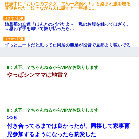
妊娠中に「おいこのブタ女！てめー席譲れ！」と絡まれ腹を殴る
真似された。泣きながら夫に話すと一年後に…
姉旦那の友達「ほんとのパパだよ～」私のお腹を触ってほざく。
→思わず手を叩いて振り払ったら…
ずっとニートだと思ってた同居の義弟が投資で旦那より稼いでる
とか知らなかった…
【不幸な結婚式】新郎親族「ブスのくせにドレスなんか着ちゃっ
6
以下、？ちゃんねるからVIPがお送りします
てさ～ほんと恥ずかしいわよね～（大声」新郎両親「！！！（土
やっぱシンママは地雷？
下座」→ 結果・・・
ワイアラサー主婦、昨晩久しぶりに夫と致した結果ｗｗｗｗｗ
ナンパにほいほい付いていった私、地獄に落ちる
8
以下、？ちゃんねるからVIPがお送りします
>>6
テレワーク上司「会議中はカメラ付けろ！」女社員「え、事前連
付き合ってるまでは良かったが、同棲して家事育
絡無しは無理」上司「いいから付けろ！」→
児参加するようになったら豹変した