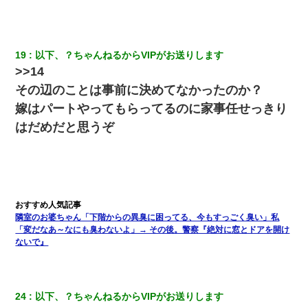
お互い干渉はしないようにしましょう」→ その後に結納金の話を
したので、母が・・・
さっき嫁から、「愛しています」ってメールが届いた。俺も「愛
19
以下、？ちゃんねるからVIPがお送りします
してます」って送ったら
>>14
その辺のことは事前に決めてなかったのか？
我が家のガレージに見知らぬ車。俺「もしもし、玄関にもシャッ
ターリモコンあるだろ？DOWNのボタン押してｗ」→ 待つこと１
嫁はパートやってもらってるのに家事任せっきり
時間弱・・・
はだめだと思うぞ
【衝撃】職場に入って来た綺麗な新人さんに職場を案内すること
に → 新人「ドンッ！」私「！？」→ 突然、突き飛ばされて左手
の甲を踏みつけられて…
父親がくも膜下出血で突然ﾀﾋ。→母の貯金が0なことが判明。→母
「私を家に置いてほしい、どうか見捨てないで(土下座」俺・嫁
隣室のお婆ちゃん「下階からの異臭に困ってる、今もすっごく臭い」私
「…」
「変だなあ～なにも臭わないよ」→ その後。警察『絶対に窓とドアを開け
ないで』
17年飼っていた犬が亡くなった。鼻水垂らし嗚咽する私に、猫が
近づいて頭突きをしてきて…
24
以下、？ちゃんねるからVIPがお送りします