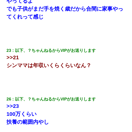
やってるよ
でも子供がまだ手を焼く歳だから合間に家事やっ
【衝撃】嫁父の会社に勤続１０年、手取り１４万 → 俺「２２万も
らえる会社から誘われた。転職したい」義父「クビ！（激怒」嫁
てくれって感じ
「離婚！（激怒」
嫁の妹（26歳）がずっとウチに泊まりに来た結果→俺がヤバイｗ
ｗｗｗｗｗｗｗ
23
以下、？ちゃんねるからVIPがお送りします
妹が嘘つきな元カレと寄りを戻してしまったという話をしていた
ら、旦那の顔が曇って雰囲気が一転。そそくさと話を切り上げて
>>21
いつもより早く寝付いてしまった…｜生活｜ワロタあんてな
シンママは年収いくらくらいなん？
友人とふたりで山口に旅行した時の事。レンタカーを借りて山の
中の道を走っていたら、突然ガガッ！って音がして…
宅飲みで女友達の乳を見てしまった・・・
26
以下、？ちゃんねるからVIPがお送りします
>>23
ワイ144kg彼女98kgデブカップル、1年間毎日行為しまくった結
100万くらい
果
扶養の範囲内やし
【衝撃】婚約者「兄と結婚はするけど嫁入りするわけじゃない。