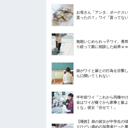
お母さん「アンタ、ボーナス
貰ったの？」ワイ「貰ってな
無能いじめられっ子ワイ、勇
り絞って親に相談した結果ｗ
娘がワイと嫁との行為を目撃
ら口聞いてくれない
半年前ワイ「これから同棲や
金はワイが稼ぐから家事と飯
くな」彼女「任せて！」
【唖然】弟の彼女が中学生の
りひどい虐めの加害者だった