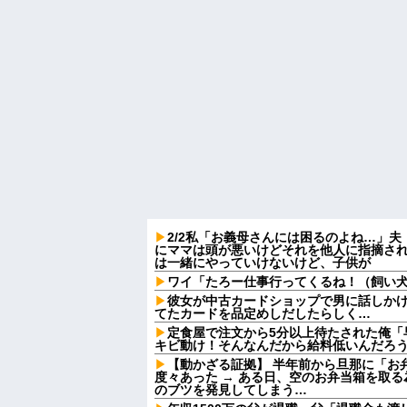
2/2私「お義母さんには困るのよね…」
にママは頭が悪いけどそれを他人に指摘さ
は一緒にやっていけないけど、子供が
ワイ「たろー仕事行ってくるね！（飼い
彼女が中古カードショップで男に話しか
てたカードを品定めしだしたらしく…
定食屋で注文から5分以上待たされた俺「
キビ動け！そんなんだから給料低いんだろう
【動かざる証拠】 半年前から旦那に「お
度々あった → ある日、空のお弁当箱を取
のブツを発見してしまう…