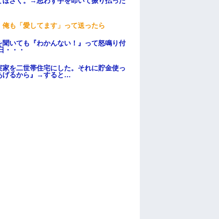
てほざく。→思わず手を叩いて振り払った
。俺も「愛してます」って送ったら
を聞いても『わかんない！』って怒鳴り付
日・・・
実家を二世帯住宅にした。それに貯金使っ
あげるから』→すると…