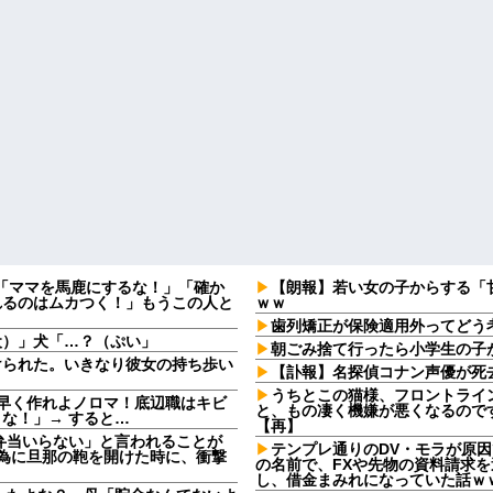
夫「ママを馬鹿にするな！」「確か
【朗報】若い女の子からする「
れるのはムカつく！」もうこの人と
ｗｗ
歯列矯正が保険適用外ってどう
犬）」犬「…？（ぷい」
朝ごみ捨て行ったら小学生の子
けられた。いきなり彼女の持ち歩い
【訃報】名探偵コナン声優が死去
うちとこの猫様、フロントライ
早く作れよノロマ！底辺職はキビ
と、もの凄く機嫌が悪くなるので
な！」→ すると…
【再】
弁当いらない」と言われることが
テンプレ通りのDV・モラが原
る為に旦那の鞄を開けた時に、衝撃
の名前で、FXや先物の資料請求
し、借金まみれになっていた話ｗ