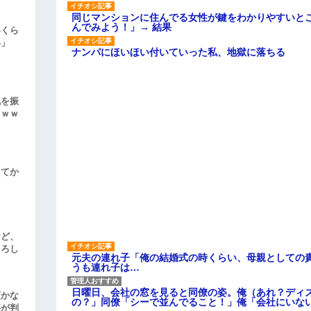
同じマンションに住んでる女性が鍵をわかりやすいと
んでみよう！」→ 結果
いくら
い」
ナンパにほいほい付いていった私、地獄に落ちる
気を振
ｗｗｗ
してか
けど、
よろし
元夫の連れ子「俺の結婚式の時くらい、母親としての
うも連れ子は…
日曜日、会社の窓を見ると同僚の姿。俺（あれ？ディ
頃かな
の？」同僚「シーで並んでること！」俺「会社にいな
事が判