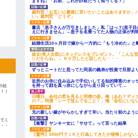
ますね」「お前、これが詐欺だって知ってる？」
裁判官「お互いに最後に言いたいことはありますか」
い」裁判官「どうぞ」
書店「息子さんが万引きしました」私「はっ？(息子目
えに行きません」→息子を名乗ってた人物の正体が判
結婚生活10ヶ月目で嫁から一方的に「もう冷めた」と
彼女(美人女医)にネックレスをプレゼント。「こんな
シだからね」→ ６０万したと話したら・・・
ずっとニートだと思ってた同居の義弟が投資で旦那よ
近所のお寺に住み込みで手伝いしてる知的障害のオッ
を持って顔を真っ赤にしながら走り回っていて…
の社
い！！
日曜日、会社の窓を見ると同僚の姿。俺（あれ？ディ
」
の？」同僚「シーで並んでること！」俺「会社にいな
兄の新しい嫁がやらかしすぎて辛い。当たり前のよう
えてく
【衝撃】ヤンキー女に「サせて」って言った結果
・・・
【驚愕】5000円でＪＫと行為してきたが後悔しかない