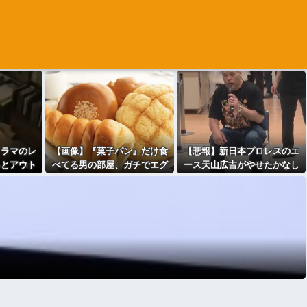
ドラマのレ
【画像】『菓子パン』だけ食
【悲報】新日本プロレスのエ
るとアウト
べてる男の部屋、ガチでエグ
ース天山広吉がやせたかなし
・
いwwwwww
い姿になる