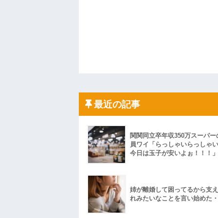
最近の記事
関関同立卒年収350万スーパー
員ワイ「らっしゃいらっしゃ
今日は玉子が安いよぉ！！！
姉が離婚して困ってるから支
れみたいなことを言い始めた