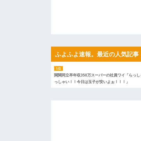
私「ちょっと、人の家の金庫触らないで
たから、開けてみようとしただけ☆』義兄
果・・・
私「初めて飲む味だけどなんのお茶？」
【GIF】JSのカンチョーワロタ
後続車にクラクションを鳴らされ彼氏が
んだ！降りてこいよ！」と怒鳴りだし...
【衝撃】報酬100万円超の治験募集がこち
【ネット騒然】惨殺されたタワマン頂き
ふよふよ速報。最近の人気記事
ｗｗｗｗｗｗｗｗｗｗ
【愕然】白のクラウン俺氏、高速道路左
wwwwwwwwwwww
百年の恋12-899 食べた量を張り合って
関関同立卒年収350万スーパーの社員ワイ「らっし
【悲報】佐藤輝明・・・２軍でも盛大に
っしゃい！！今日は玉子が安いよぉ！！！」
れ