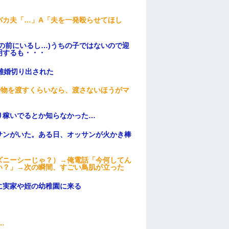
バカ夫「…」A「夫を一発殴らせてほし
の前にいるし…)うちの子ではないので迎
明するも・・・
離婚切り出された
安物を渡すくらいなら、渡さないほうがマ
り稼いでるとか知らなかった…
サンがいた。ある日、オッサンが火かき棒
ズニーシーじゃ？）→俺電話「今何してん
い？」→次の瞬間、すごい鳥肌が立った
に実家や姪の幼稚園に来る
…