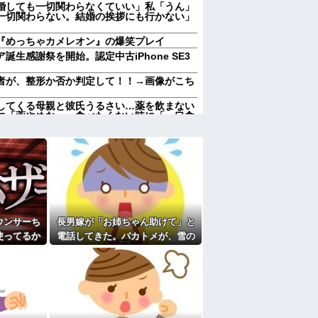
婚しても一切関わらなくていい」私「うん」
一切関わらない。結婚の挨拶にも行かない」
『めっちゃカメレオン』の爆笑プレイ
生感謝祭を開始。認定中古iPhone SE3
者が、整形か否か判定して！！→画像がこち
してくる母親と彼氏うるさい…薬を飲まない
に「薬やめな」、食べたくない時に「一口食
！
、すごい衝撃を受けてリアルに2ｍくらいふ
からない お前らは一度ぐらいは思ったことが
いﾌｻﾞｹﾝﾅ！」とわめきながらショーケース
たりしだした
ウンサーち
長男嫁が「お姉ちゃん助けて」と
ん、対面で高須幹弥にキレる ← 睡眠は大
使ってるか
電話してきた。バカトメが、雪の
数日後、庭
中うちの息子に会いに来ようとし
い、たくさん受けさせてるけど合格したの通
が…
たらしく...
に確認してくる旦那がうざい。結婚してもう
私、彼氏が結婚を拒む理由がコレｗｗｗｗｗ