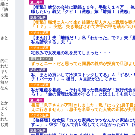
結婚は
【衝撃】嫁父の会社に勤続１０年、手取り１４万 → 
、「諦
職したい」義父「クビ！（激怒」嫁「離婚！（激怒」
女を連
【衝撃】職場に入って来た綺麗な新人さんに職場を案内
「！？」→ 突然、突き飛ばされて左手の甲を踏みつけ
【まぬけ】夫「離婚だ！」私「わかった。で？」夫「
引きと
私も請求する」夫「」
宅飲みで女友達の乳を見てしまった・・・
滅的に
ずっとニートだと思ってた同居の義弟が投資で旦那よ
どれだ
リギリ
私「まとめ買いして冷凍ストックしてる」Ａ「ずるい
やった
チ！バーカ！」→ 後日、Ａ旦那が凸してきた
名前だ
、なん
私が遺産を相続。→それを知った義両親が「旅行代金
ろ！」「金の管理は私達がする！」と浅ましくも集り
」とか
書店「息子さんが万引きしました」私「はっ？(息子目
をよく
えに行きません」→息子を名乗ってた人物の正体が判
たと
かれた
【修羅場】彼女親「カスな家柄のヤツなんかと家族に
す…」→ 彼女「なんで言い返してくれなかったの？（
同じ質