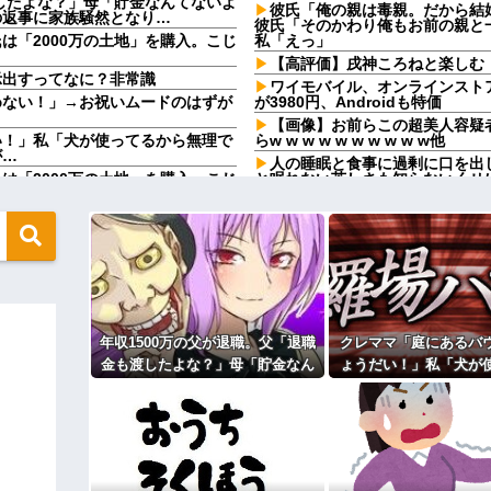
渡したよな？」母「貯金なんてないよ
彼氏「俺の親は毒親。だから結
の返事に家族騒然となり…
彼氏「そのかわり俺もお前の親と
は「2000万の土地」を購入。こじ
私「えっ」
【高評価】戌神ころねと楽しむ
示出すってなに？非常識
ワイモバイル、オンラインストア誕
めない！」→お祝いムードのはずが
が3980円、Androidも特価
【画像】お前らこの超美人容疑
い！」私「犬が使ってるから無理で
らw w w w w w w w w w他
が…
人の睡眠と食事に過剰に口を出
は「2000万の土地」を購入。こじ
と眠れない苦しさも知らないくせ
べて」としつこい無神経すぎる！
い！」私「犬が使ってるから無理で
サボっててツケが回ってきた事
が…
急いで曲がり角を曲がったとき
？屋台出店してる奴らは誰の許可を
っとんだ
外で全裸になりたい気持ちがわ
令和に全盛期を超える利益を生み出
あるんか？
幼児どもが「ないのかよ！」「お
かと新井リマおって草
をドンドン叩いたり、エルボーし
年収1500万の父が退職。父「退職
クレママ「庭にあるバ
過ぎてワイらにブッ刺さりまくりw
【動画】ショートスリーパー堀さ
金も渡したよな？」母「貯金なん
ょうだい！」私「犬が
事だと話題
てないよー」父「全部なくなった
ら無理です」→断った
欺く」←海外でも流行りだした結果
子どもが中学受験してる知り合
の！？」→予想外の返事に家族騒
えない距離の学校だけらしい
からまさかの物音
然となり…
どうやって結婚するんです？」→飲
「俺の事好きだよね？」と頻繁
６年にもなるので流石にうんざり
ィギュアがヤバすぎるｗｗｗｗｗｗ
【賛否両論】バツイチ子連れの