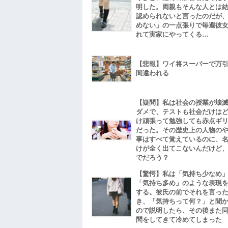
明した。両親もそんな人とは
認められないと言ったのだが
めない」の一点張りで毎週彼
れて実家にやってくる…
【悲報】ワイ将スーパーで万
間違われる
【疑問】私は社会の授業が壊
ダメで、テストも社会だけは
け頑張って勉強しても赤点ギ
だった。その歴史上の人物の
事はすべて覚えているのに、
けが全く出てこないんだけど
でだろう？
【驚愕】私は「気持ち少なめ
「気持ち多め」のような表現
する。彼氏の前でそれを言っ
き、「気持ちって何？」と聞
ので説明したら、その後また
問をしてきて冷めてしまった