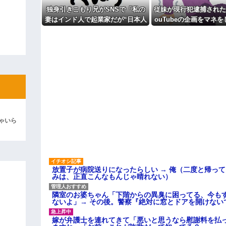
主な税金の成り立ちを調べてみ
よ！」キチママ『そこに金庫があっ
独身引きこもり兄がSNSで「私の
従妹が現行犯逮捕された
「泥は出てけ！二度と来るな！」結
妻はインド人で起業家だが“日本人
ouTubeの企画をマネ
女性は男に甘えている”と言ってい
させごっこ」をしてお
彼「ちっ！」私「」
ます。日本に女性差別はありませ
ん」って発信したらどうしよう
逆切れ。「何クラクション鳴らして
らｗｗｗｗｗ(※画像あり)
女子のこの動画、すげえええええｗ
車線を制限速度で走った結果
くる
ゃいら
やらかす←あまり悲しませないでく
放置子が病院送りになったらしい → 俺（二度と帰っ
みは、正直こんなもんじゃ晴れない）
隣室のお婆ちゃん「下階からの異臭に困ってる、今も
ないよ」→ その後。警察『絶対に窓とドアを開けない
嫁が弁護士を連れてきて「悪いと思うなら慰謝料を払っ