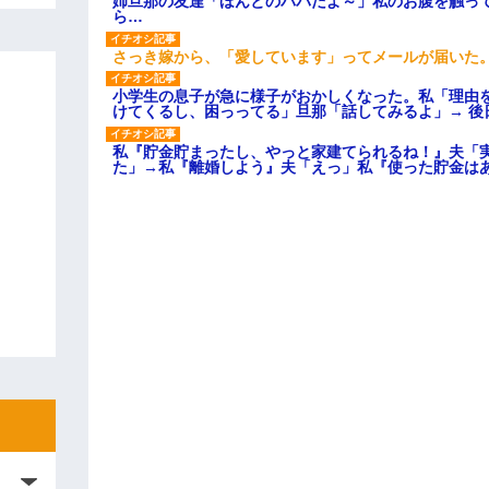
姉旦那の友達「ほんとのパパだよ～」私のお腹を触っ
ら…
さっき嫁から、「愛しています」ってメールが届いた
小学生の息子が急に様子がおかしくなった。私「理由
けてくるし、困っってる」旦那「話してみるよ」→ 後
私『貯金貯まったし、やっと家建てられるね！』夫「
た」→私『離婚しよう』夫「えっ」私『使った貯金は