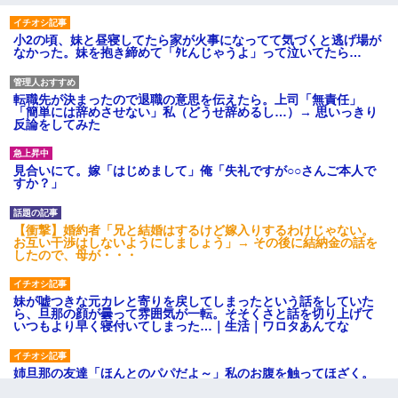
小2の頃、妹と昼寝してたら家が火事になってて気づくと逃げ場が
なかった。妹を抱き締めて「ﾀﾋんじゃうよ」って泣いてたら…
転職先が決まったので退職の意思を伝えたら。上司「無責任」
「簡単には辞めさせない」私（どうせ辞めるし…）→ 思いっきり
反論をしてみた
見合いにて。嫁「はじめまして」俺「失礼ですが○○さんご本人で
すか？」
【衝撃】婚約者「兄と結婚はするけど嫁入りするわけじゃない。
お互い干渉はしないようにしましょう」→ その後に結納金の話を
したので、母が・・・
妹が嘘つきな元カレと寄りを戻してしまったという話をしていた
ら、旦那の顔が曇って雰囲気が一転。そそくさと話を切り上げて
いつもより早く寝付いてしまった…｜生活｜ワロタあんてな
姉旦那の友達「ほんとのパパだよ～」私のお腹を触ってほざく。
→思わず手を叩いて振り払ったら…