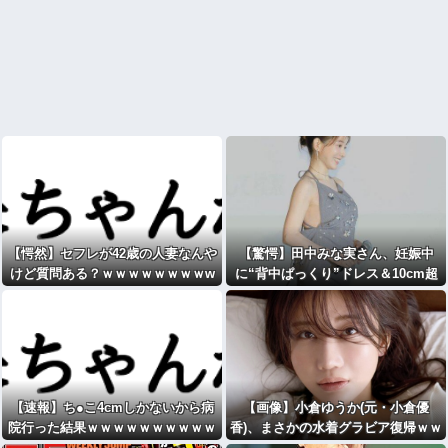
【愕然】セフレが42歳の人妻なんや
【驚愕】田中みな実さん、妊娠中
けど質問ある？ｗｗｗｗｗｗｗｗw
に“背中ぱっくり”ドレス＆10cm超
www
ヒール・・・・・・・・・
【速報】ち●こ4cmしかないから病
【画像】小倉ゆうか(元・小倉優
院行った結果ｗｗｗｗｗｗｗｗｗｗ
香)、まさかの水着グラビア復帰ｗｗ
ｗwwww
ｗｗｗ