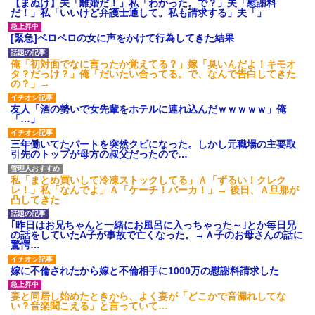
【まぬけ】夫「離婚だ！」私「わかった。で？」夫「慰謝料
だ！」私「いいけど弁護士通して。私も請求する」夫「」
[緊急]ベロベロの女に声をかけて行為してきた結果
俺「初対面でなに言ったか覚えてる？」嫁「臭いんだよ！キモオ
タ？だっけ？」俺「だいたい合ってる。で、なんで告白してきた
の？」→
友人「酒の勢いで女先輩をホテルに連れ込んだｗｗｗｗｗ」俺
「…」
三年働いてたパートを突然クビになった。しかし元職場の主要取
引先のトップが母方の叔父だったので…
私「まとめ買いして冷凍ストックしてる」Ａ「ずるい！クレク
レ！」私「なんでよ」Ａ「ケーチ！バーカ！」→ 後日、Ａ旦那が
凸してきた
｢昨日はお兄ちゃんと一緒にお風呂に入っちゃった～｣とか毎日兄
の話をしていたA子が事故で亡くなった。→Ａ子のお母さんの話に
驚愕…
嫁に不倫されたから嫁と不倫相手に1000万の慰謝料請求した
妻と同居し始めたときから、よく妻が「どこかで音漏れしてな
い？音楽聞こえる」と言っていて…