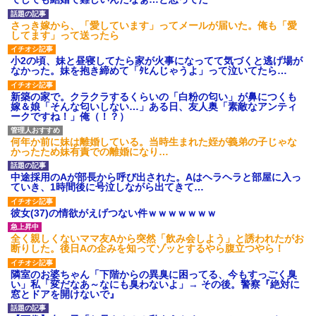
【ネット騒然】惨殺されたタ
ワマン頂き女子のこの動画、す
げえええええｗｗｗｗｗｗｗｗ
さっき嫁から、「愛しています」ってメールが届いた。俺も「愛
ｗｗｗ
してます」って送ったら
【愕然】白のクラウン俺氏、
高速道路左車線を制限速度で走
小2の頃、妹と昼寝してたら家が火事になってて気づくと逃げ場が
った結果wwwwwwwwwwww
なかった。妹を抱き締めて「ﾀﾋんじゃうよ」って泣いてたら…
百年の恋12-899 食べた量を
張り合ってくる
新築の家で。クラクラするくらいの「白粉の匂い」が鼻につくも
嫁＆娘「そんな匂いしない…」ある日、友人奥「素敵なアンティ
【悲報】佐藤輝明・・・２軍
ークですね！」俺（！？）
でも盛大にやらかす←あまり悲
しませないでくれ
何年か前に妹は離婚している。当時生まれた姪が義弟の子じゃな
かったため妹有責での離婚になり…
中途採用のAが部長から呼び出された。Aはヘラヘラと部屋に入っ
ていき、1時間後に号泣しながら出てきて…
彼女(37)の情欲がえげつない件ｗｗｗｗｗｗｗ
全く親しくないママ友Aから突然「飲み会しよう」と誘われたがお
断りした。後日Aの企みを知ってゾッとするやら腹立つやら！
隣室のお婆ちゃん「下階からの異臭に困ってる、今もすっごく臭
い」私「変だなあ～なにも臭わないよ」→ その後。警察『絶対に
窓とドアを開けないで』