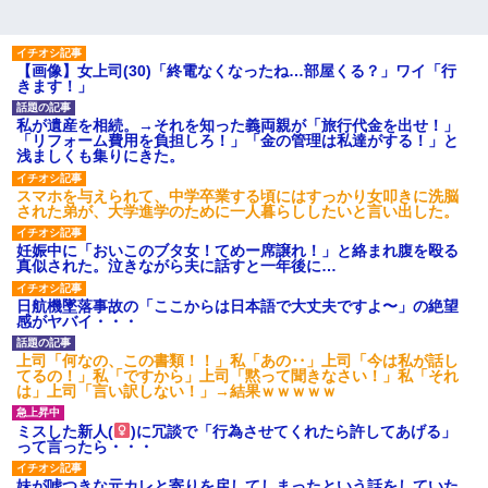
【画像】女上司(30)「終電なくなったね…部屋くる？」ワイ「行
きます！」
私が遺産を相続。→それを知った義両親が「旅行代金を出せ！」
「リフォーム費用を負担しろ！」「金の管理は私達がする！」と
浅ましくも集りにきた。
スマホを与えられて、中学卒業する頃にはすっかり女叩きに洗脳
された弟が、大学進学のために一人暮らししたいと言い出した。
妊娠中に「おいこのブタ女！てめー席譲れ！」と絡まれ腹を殴る
真似された。泣きながら夫に話すと一年後に…
日航機墜落事故の「ここからは日本語で大丈夫ですよ〜」の絶望
感がヤバイ・・・
上司「何なの、この書類！！」私「あの‥」上司「今は私が話し
てるの！」私「ですから」上司「黙って聞きなさい！」私「それ
は」上司「言い訳しない！」→結果ｗｗｗｗｗ
ミスした新人(
)に冗談で「行為させてくれたら許してあげる」
って言ったら・・・
妹が嘘つきな元カレと寄りを戻してしまったという話をしていた