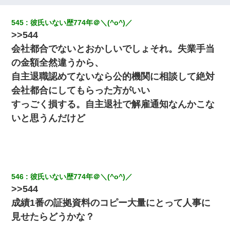
義兄嫁「娘が大学に入ったら下宿させて」私「しつこい、学校斡
545
彼氏いない歴774年＠＼(^o^)／
旋のアパートに行け」→ 旦那が義兄に通報したら「志望校を変え
>>544
ろ！」とキレて・・・
会社都合でないとおかしいでしょそれ。失業手当
わい(42)渋谷の夜のサービスで19の女の子にゴックンさせた結果
の金額全然違うから、
ｗｗｗｗｗｗｗｗ
自主退職認めてないなら公的機関に相談して絶対
会社都合にしてもらった方がいい
クラスで一人無口で誰とも話さない男子がいた。→修学旅行に来
なかったその男子に女子達がお土産を渡した。5分後…
すっごく損する。自主退社で解雇通知なんかこな
いと思うんだけど
父が他界→父のフリン相手『どうか相続を放棄して下さい、昔の
ことは謝ります。ごめんなさい…』私「お子さんはフリン略奪婚
って知ってるの？」相手『 』結果→
俺「初対面でなに言ったか覚えてる？」嫁「臭いんだよ！キモオ
546
彼氏いない歴774年＠＼(^o^)／
タ？だっけ？」俺「だいたい合ってる。で、なんで告白してきた
の？」→
>>544
成績1番の証拠資料のコピー大量にとって人事に
朝起きたら嫁がいなかった。俺（嫁も嫁実家も電話に出ない…不
見せたらどうかな？
安だ）→ 仕事を早退して帰宅すると、嫁と嫁両親と知らない男が
２人・・・