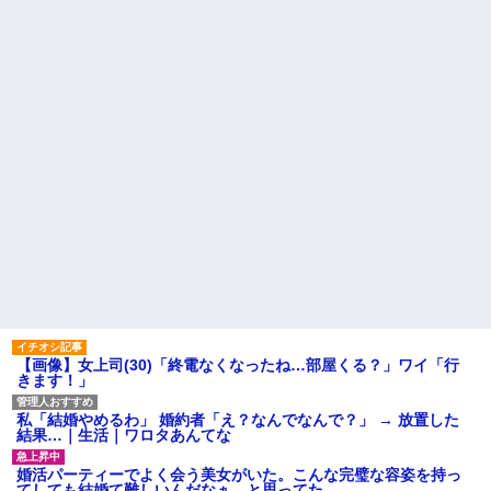
はセクシー過ぎてワイらにブッ
る事態に
刺さりまくりw w w w w w w w
w
休んだ翌日、先輩パートに申
し送りあるかと確認したらいき
【悲報】 「ゴールド免許で
なりキレられた。このパートの
す」←運が良かっただけかペー
性格悪くないか？
パードライバーという事実ｗｗ
ｗ
【速報】専門家「イオンモー
ル熊本の爆心地に”こんなも
ハードオフに売っていた4万
の”があったんだけど…」
4000円のフィギュアがヤバすぎ
るｗｗｗｗｗｗ「こんな高い
24歳の嫁に性的な魅力を感じ
の？ｗｗ」「逆に超安い」
なくなったので離婚したい件
私「ちょっと、人の家の金庫
主な税金の成り立ちを調べて
触らないでよ！」キチママ『そ
みたよ
こに金庫があったから、開けて
みようとしただけ☆』義兄「泥
は出てけ！二度と来るな！」結
果・・・
私「初めて飲む味だけどなん
のお茶？」彼「ちっ！」私「」
【GIF】JSのカンチョーワロ
タ
【画像】女上司(30)「終電なくなったね…部屋くる？」ワイ「行
後続車にクラクションを鳴ら
きます！」
され彼氏が逆切れ。「何クラク
ション鳴らしてんだ！降りてこ
いよ！」と怒鳴りだし...
私「結婚やめるわ」 婚約者「え？なんでなんで？」 → 放置した
結果…｜生活｜ワロタあんてな
【衝撃】報酬100万円超の治験
募集がこちらｗｗｗｗｗ(※画像
あり)
婚活パーティーでよく会う美女がいた。こんな完璧な容姿を持っ
てしても結婚て難しいんだなぁ…と思ってた