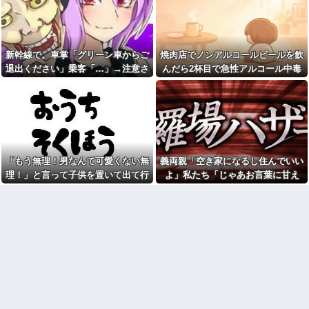
彼女「他の男性に誘われちゃ
連続突撃！夫経由で断ると私に
った」俺「それ言って何がした
直接LINEしてきて絶句←大人し
いの？」→何度も試されるたび
く自宅の風呂に入れよ
気持ちが冷めていって…
【正論】今の20代「タモリっ
【後編】俺の娘の結婚が破談
ておもしろくないじゃん。笑っ
新幹線で。車掌「グリーン車からご
焼肉店でノンアルコールビールを飲
に。だが彼氏は「2000万の土
たことないんだけど、なにがす
退出ください」乗客「…」→注意さ
んだら2杯目で急性アルコール中毒
地」を購入。こじれた二人は想
ごいの？」他
像以上の修羅場に
れても動かない乗客を見ていたら、
になった。それで警察と保健所を巻
彼女と同棲初めたら家に物が5
NTTから見に覚えのない請求
倍くらい増えてストレスヤバ
その直後まさかの展開に…
き込む騒ぎに…
書がきた。無視しようと思って
い。3LDKで余裕だろと思ってた
いたら、とんでもない事実が判
けど全部埋めやがった
明して…
【悲報】警察に射殺された包
【悲報】Z世代「なんでセルフ
丁男、直前に母を亡くし精神的
レジなのに自分で商品通さない
ショックを受けていたと判明
といけないんだ」
「もう無理！男なんて可愛くない無
義両親「空き家になるし住んでいい
里帰り出産した嫁が実家から
祭りって謎だよな、誰が神輿
帰ってこないので離婚要求。す
理！」と言って子供を置いて出て行
よ」私たち「じゃあお言葉に甘え
担いでるの？屋台出店してる奴
ると義父がブチギレた
った息子嫁
て…」→引っ越した途端、予想外の
らは誰の許可を得て商売してる
旦那の同僚女が旦那の元カ
の？
出来事が待っていて…
ノ。なのにしょっちゅうペアで
お前ら急げ！怪しい外人みつ
仕事してて遅くまで残業したり
けたら法務省にタレコミしてみ
二人で出張に行ったり。なんで
ろ！意外と仕事するぞ？
「今度の出張は一人で行く」っ
て嘘つくのかな
【悲報】大卒初任給600万の時
代へ
38歳マザコン夫の誕生日に
wwwwwwwwwwwwwwwwww
「むしゅこたんおめでとう！」
w
と義実家を飾り付ける超過干渉
トメ！ご近所さんを招待してあ
【画像】タトゥーだらけの美
げたら、38歳メタボ夫が登場し
人海鮮料理人、現る！！←コレ
て近所のおじいさんが大爆発す