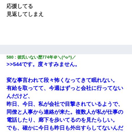
私が遺産を相続。→それを知った義両親が「旅行代金を出せ！」
応援してる
「リフォーム費用を負担しろ！」「金の管理は私達がする！」と
浅ましくも集りにきた。
見返してしまえ
【悲報】嫁がワイのこと嫌いっぽいから単身赴任した結果
【悲報】姉と入浴中に大きくなってしまった結果ｗｗｗｗｗｗｗ
ｗ
580
彼氏いない歴774年＠＼(^o^)／
>>544です。度々すみません。
変な事言われて段々怖くなってきて眠れない。
有給を取ってて、今週はずっと会社に行ってない
んだけど、
昨日、今日、私が会社で目撃されているようで、
同僚と人事から連絡が来た。複数人が私が仕事の
電話したり、廊下を歩いてるのを見たらしい。
でも、確かに今日も昨日も外出すらしてないんだ