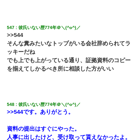
【悲報】お風呂で父親と姉が完全に行為してるんだが...
547
彼氏いない歴774年＠＼(^o^)／
【画像】女の子「お母さん！！私ようやくファッションモデルに
>>544
選ばれたの！絶対見に来てね！」→悲しい結果がこれ・・・
そんな糞みたいなトップがいる会社辞められてラ
ッキーだね
全く親しくないママ友Aから突然「飲み会しよう」と誘われたがお
断りした。後日Aの企みを知ってゾッとするやら腹立つやら！
でも上でも上がっている通り、証拠資料のコピー
を揃えてしかるべき所に相談した方がいい
昨日37歳のおばさんと行為したんだけどめちゃくちゃだった
彼女との行為を録画した結果→衝撃の事実が判明したｗｗｗｗｗ
ｗ
548
彼氏いない歴774年＠＼(^o^)／
旦那の元嫁「離婚したとはいえ、私が本来の妻。許可なく結婚す
>>544です。ありがとう。
るなんてどういう神経してるの？離婚届を記入して持って来い」
→笑いが止まらなくなり・・・
資料の提出はすぐにやった。
17年飼っていた犬が亡くなった。鼻水垂らし嗚咽する私に、猫が
人事に出したけど、受け取って貰えなかったよ。
近づいて頭突きをしてきて…