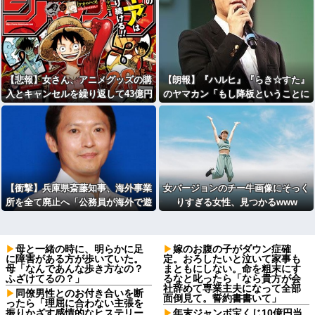
【悲報】女さん、アニメグッズの購
【朗報】『ハルヒ』『らき☆すた』
入とキャンセルを繰り返して43億円
のヤマカン「もし降板ということに
の被害を与える
なったら、俺が『みいちゃんと山田
さん』のアニメ監督やります」
【衝撃】兵庫県斎藤知事、海外事業
女バージョンのチー牛画像にそっく
所を全て廃止へ「公務員が海外で遊
りすぎる女性、見つかるwww
ぶためにある」・・・・・・・・・
母と一緒の時に、明らかに足
嫁のお腹の子がダウン症確
に障害がある方が歩いていた。
定。おろしたいと泣いて家事も
母「なんであんな歩き方なの？
まともにしない。命を粗末にす
ふざけてるの？」
るなと叱ったら「なら貴方が会
社辞めて専業主夫になって全部
同僚男性とのお付き合いを断
面倒見て。誓約書書いて」
ったら「理屈に合わない主張を
振りかざす感情的なヒステリー
年末ジャンボ宝くじ10億円当