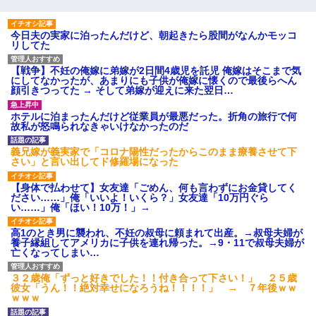
今日夫の実家に泊ったんだけど、朝起きたら股間がなんかモッコ
リしてた
【戦争】不妊の俺嫁に弟嫁が2日間4歳児を託児 俺嫁はそこまで気
にしてなかったが、あまりにも子供が俺嫁に懐くので最後らへん
顔引きつってた → そして弟嫁が迎えに来た翌日…
ホテルに泊まったんだけど従業員が最悪だった。折角の旅行で何
故私が怒鳴られなきゃいけなかったのだ
義兄嫁が義実家で「コロナ陽性だったからこのまま療養させて下
さい」と言い出してド修羅場になった
【身体で払わせて】女友達「ごめん、何も言わずにお金貸してく
ださい……」俺「いいよ！いくら？」女友達「10万円ぐら
い……」俺「ほい！10万！」→
高1のとき男に襲われ、不妊の叔母に頼まれて出産。→叔母夫婦が
養子縁組してアメリカに子供を連れ帰った。→9・11で叔母夫婦が
亡くなってしまい…
３２歳俺「ずっと好きでした！！付き合って下さい！」 ２５歳
彼女「うん！！絶対幸せになろうね！！！！」 → ７年後ｗｗ
ｗｗｗ