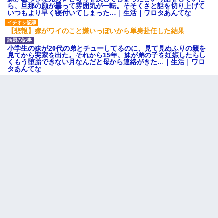
ら、旦那の顔が曇って雰囲気が一転。そそくさと話を切り上げて
いつもより早く寝付いてしまった…｜生活｜ワロタあんてな
【悲報】嫁がワイのこと嫌いっぽいから単身赴任した結果
小学生の妹が20代の弟とチューしてるのに、見て見ぬふりの親を
見てから実家を出た。それから15年、妹が弟の子を妊娠したらし
くもう堕胎できない月なんだと母から連絡がきた…｜生活｜ワロ
タあんてな