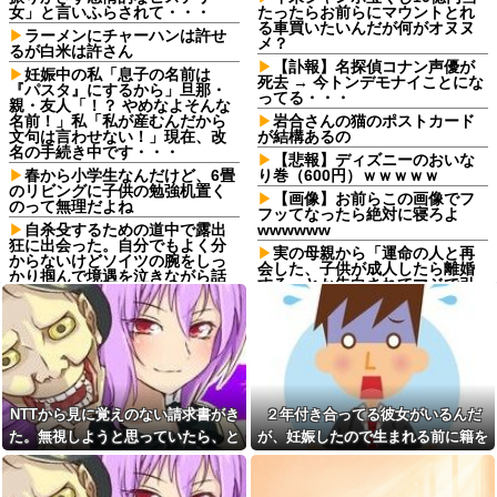
女」と言いふらされて・・・
たったらお前らにマウントとれ
る車買いたいんだが何がオヌヌ
ラーメンにチャーハンは許せ
メ？
るが白米は許さん
【訃報】名探偵コナン声優が
妊娠中の私「息子の名前は
死去 → 今トンデモナイことにな
『パスタ』にするから」旦那・
ってる・・・
親・友人「！？ やめなよそんな
名前！」私「私が産むんだから
岩合さんの猫のポストカード
文句は言わせない！」現在、改
が結構あるの
名の手続き中です・・・
【悲報】ディズニーのおいな
春から小学生なんだけど、6畳
り巻（600円）ｗｗｗｗｗ
のリビングに子供の勉強机置く
【画像】お前らこの画像でフ
のって無理だよね
フッてなったら絶対に寝ろよ
自杀殳するための道中で露出
wwwwww
狂に出会った。自分でもよく分
実の母親から「運命の人と再
からないけどソイツの腕をしっ
会した、子供が成人したら離婚
かり掴んで境遇を泣きながら話
する」とか告白されてマジで引
した。すると露出狂は…
いたんだが！なんやかんや理由
コトメ「あなたには無理でし
つけて子供4人も作っておいて未
ょ？」私「できますけど？」→
成年の子供に言う話かよ！
何も知らない前提で話しかけて
【衝撃画像】有名セクシー女
くるコトメが止まらず…
優さん、整形手術に大失敗して
彼氏から突然振られた。理由
撮影不能に⇒！！
を聞くと「生ハムチーズクレー
取引先の接待で彼氏が突然
NTTから見に覚えのない請求書がき
２年付き合ってる彼女がいるんだ
プ食べたから」と言われて…
「ミスタァァアァァァァアアア
た。無視しようと思っていたら、と
が、妊娠したので生まれる前に籍を
転勤がなくて家から近くて仕
アァァ、ムンラァァァイ！」
事も楽そうだけど一人暮らしす
んでもない事実が判明して…
入れたいと言われた。俺は種がほぼ
切迫流産で自宅安静の私…な
るチャンスを逃してずっと実家
のに義弟が「シャワー貸して」
無いはずなのに...
暮らしになりそう
「泊めて」と嫌がらせレベルの