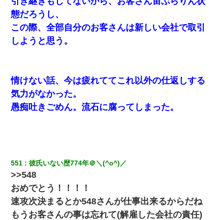
引き継ぎもしてないから、お客さん宙ぶらりん状
からない
態だろうし、
この際、全部自分のお客さんは新しい会社で取引
日曜日、会社の窓を見ると同僚の姿。俺（あれ？ディズニーシー
じゃ？）→俺電話「今何してんの？」同僚「シーで並んでるこ
しようと思う。
と！」俺「会社にいない？」→次の瞬間、すごい鳥肌が立った
友人とふたりで山口に旅行した時の事。レンタカーを借りて山の
中の道を走っていたら、突然ガガッ！って音がして…
情けない話、今は疲れててこれ以外の仕返しする
気力がなかった。
【身体で払わせて】女友達「ごめん、何も言わずにお金貸してく
愚痴吐きごめん。流石に腐ってしまった。
ださい……」俺「いいよ！いくら？」女友達「10万円ぐら
い……」俺「ほい！10万！」→
書店「息子さんが万引きしました」私「はっ？(息子目の前にいる
し…)うちの子ではないので迎えに行きません」→息子を名乗って
た人物の正体が判明するも・・・
551
彼氏いない歴774年＠＼(^o^)／
>>548
ナンパにほいほい付いていった私、地獄に落ちる
おめでとう！！！！
速攻次決まるとか548さんが仕事出来るからだね
体中に赤い蕁麻疹みたいなのができて、皮膚科にいったら「ジベ
ル薔薇色ひこう疹」という症状だと言われた
もうお客さんの事は忘れて(解雇した会社の責任)