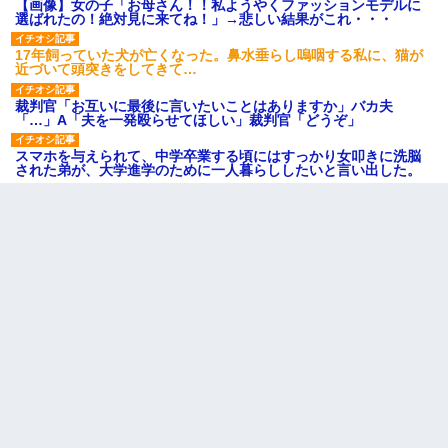
【画像】女の子「お母さん！！私ようやくファッションモデルに
選ばれたの！絶対見に来てね！」→悲しい結果がこれ・・・
17年飼っていた犬が亡くなった。鼻水垂らし嗚咽する私に、猫が
近づいて頭突きをしてきて…
裁判官「お互いに最後に言いたいことはありますか」バカ夫
「…」A「夫を一発殴らせてほしい」裁判官「どうぞ」
スマホを与えられて、中学卒業する頃にはすっかり女叩きに洗脳
された弟が、大学進学のために一人暮らししたいと言い出した。