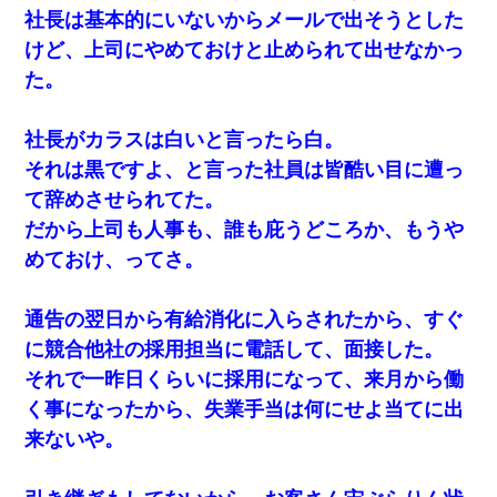
社長は基本的にいないからメールで出そうとした
けど、上司にやめておけと止められて出せなかっ
出張中の旦那から『フリンしやがって、このクズ』と電話が。私
「本当に家まで来たの？証拠は？」旦那「俺の言葉が信じられな
た。
いのか！」→ 離婚後
社長がカラスは白いと言ったら白。
彼女(美人女医)にネックレスをプレゼント。「こんな安物を渡すく
らいなら、渡さないほうがマシだからね」→ ６０万したと話した
それは黒ですよ、と言った社員は皆酷い目に遭っ
ら・・・
て辞めさせられてた。
だから上司も人事も、誰も庇うどころか、もうや
３２歳俺「ずっと好きでした！！付き合って下さい！」 ２５歳
彼女「うん！！絶対幸せになろうね！！！！」 → ７年後ｗｗ
めておけ、ってさ。
ｗｗｗ
通告の翌日から有給消化に入らされたから、すぐ
22歳の頃、父に36歳の男性とお見合いをしてくれと頼まれた。父
の親会社の経営者の息子さんだったので、父も喜んで私の写真を
に競合他社の採用担当に電話して、面接した。
送ったんだが→
それで一昨日くらいに採用になって、来月から働
く事になったから、失業手当は何にせよ当てに出
義兄嫁が義実家で「コロナ陽性だったからこのまま療養させて下
さい」と言い出してド修羅場になった
来ないや。
13歳娘が元嫁のところから逃げてきた。どう扱ったらいいのかわ