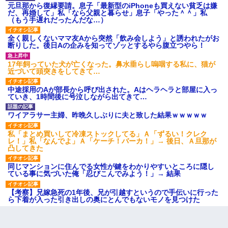
元旦那から復縁要請。息子「最新型のiPhoneも買えない貧乏は嫌
だ、再婚して」私「なら父親と暮らせ」息子「やった＾＾」私
（もう手遅れだったんだな…）
全く親しくないママ友Aから突然「飲み会しよう」と誘われたがお
断りした。後日Aの企みを知ってゾッとするやら腹立つやら！
17年飼っていた犬が亡くなった。鼻水垂らし嗚咽する私に、猫が
近づいて頭突きをしてきて…
中途採用のAが部長から呼び出された。Aはヘラヘラと部屋に入っ
ていき、1時間後に号泣しながら出てきて…
ワイアラサー主婦、昨晩久しぶりに夫と致した結果ｗｗｗｗｗ
私「まとめ買いして冷凍ストックしてる」Ａ「ずるい！クレク
レ！」私「なんでよ」Ａ「ケーチ！バーカ！」→ 後日、Ａ旦那が
凸してきた
同じマンションに住んでる女性が鍵をわかりやすいところに隠し
ている事に気づいた俺「忍びこんでみよう！」→ 結果
【考察】兄嫁急死の1年後、兄が引越すというので手伝いに行った
ら下着が入った引き出しの奥にとんでもないモノを見つけた