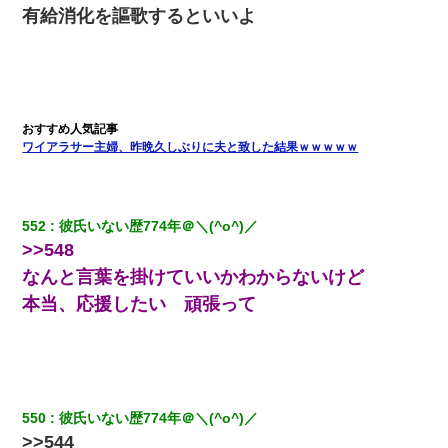
有給消化を謳歌するといいよ
私（23）冗談のつもりで上司（27）に胸を揉ませた結果・・・
彼にプロポーズされたんだけど、実は資産家だと知って婚約破棄
した。B子「A男くんと別れたって本当？私が付き合ってもい
い？」
ワイアラサー主婦、昨晩久しぶりに夫と致した結果ｗｗｗｗｗ
【戦争】不妊の俺嫁に弟嫁が2日間4歳児を託児 俺嫁はそこまで気
にしてなかったが、あまりにも子供が俺嫁に懐くので最後らへん
顔引きつってた → そして弟嫁が迎えに来た翌日…
552
彼氏いない歴774年＠＼(^o^)／
>>548
同じマンションに住んでる女性が鍵をわかりやすいところに隠し
ている事に気づいた俺「忍びこんでみよう！」→ 結果
なんと言葉を掛けていいかわからないけど
本当、応援したい 頑張って
隣の部屋の住民の母親、オートロックを突破してマンションに入
り込んできたみたいで、ずっとドアの前で喚いてて滅茶苦茶うる
さかった。
10年ほど前、息子がまだ年中だった時に離婚したんだけど、一昨
年の暮れに突然息子が職場を訪ねてきた。
550
彼氏いない歴774年＠＼(^o^)／
>>544