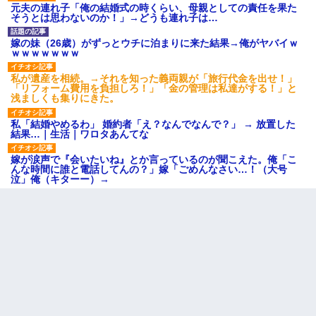
元夫の連れ子「俺の結婚式の時くらい、母親としての責任を果た
そうとは思わないのか！」→どうも連れ子は…
嫁の妹（26歳）がずっとウチに泊まりに来た結果→俺がヤバイｗ
ｗｗｗｗｗｗｗ
私が遺産を相続。→それを知った義両親が「旅行代金を出せ！」
「リフォーム費用を負担しろ！」「金の管理は私達がする！」と
浅ましくも集りにきた。
私「結婚やめるわ」 婚約者「え？なんでなんで？」 → 放置した
結果…｜生活｜ワロタあんてな
嫁が涙声で『会いたいね』とか言っているのが聞こえた。俺「こ
んな時間に誰と電話してんの？」嫁「ごめんなさい…！（大号
泣」俺（キターー）→