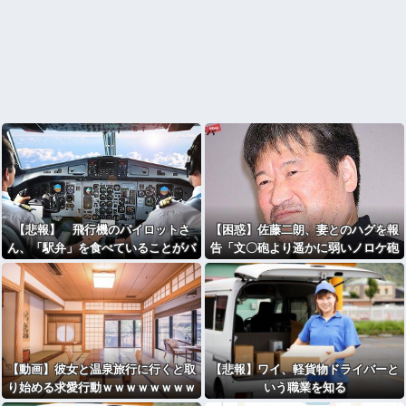
【悲報】 飛行機のパイロットさ
【困惑】佐藤二朗、妻とのハグを報
ん、「駅弁」を食べていることがバ
告「文〇砲より遥かに弱いノロケ砲
レる……
をお見舞いする」
【動画】彼女と温泉旅行に行くと取
【悲報】ワイ、軽貨物ドライバーと
り始める求愛行動ｗｗｗｗｗｗｗｗ
いう職業を知る
ｗｗｗ