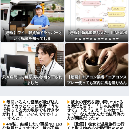
【悲報】ワイ、軽貨物ドライバーと
【悲報】菊地姫奈ちゃん、LINE流出
いう職業を知ってしま
ｗｗｗｗｗｗｗｗｗｗｗｗ
う・・・・・・・・・
只今病院にて糖尿病の診断を下され
【動画】エアコン業者「エアコンス
ました
プレー使っても室内に風を送り込ん
でるファンは汚いままですよ」331.
5万バズ
毎回いろんな営業が飛び込ん
彼女の浮気を疑い問いつける
できてカッとなった業者「うち
と弟だと言う。「じゃあ携帯見
で飼ってる犬の散歩でも行きや
せて」『え？』え？じゃねーし
がれ！」私「いいんですか！」
ｗ で、なんだかんだで結局俺の
→ すると・・・
方が間男だったｗ
4/6私、結婚したい職業NO.1の
【動画】彼女と温泉旅行に行
公務員なんですけど、嫁が子供
くと取り始める求愛行動ｗｗｗ