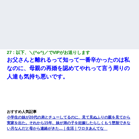
27
以下、＼(^o^)／でVIPがお送りします
お父さんと離れるって知って一番辛かったのは私
なのに、母親の再婚を認めてやれって言う周りの
人達も気持ち悪いです。
小学生の妹が20代の弟とチューしてるのに、見て見ぬふりの親を見てから
実家を出た。それから15年、妹が弟の子を妊娠したらしくもう堕胎できな
い月なんだと母から連絡がきた…｜生活｜ワロタあんてな