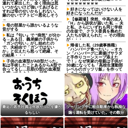
連れて家出した。全く理由は思
ｗｗｗｗｗｗｗｗ
いつかないけど強いてあげると
好きになってはいけない人を
すれば母のせいかもしれない。
好きになったんだが
嫁のせいでアトピー悪化しそう
→
【修羅場】突然、中高の友人
「H」から訴状が届いた私 → 夫
母の部屋から誰かいるような
と私、さらにいずれも同じ学校
音がする
の生徒で、クラス委員を務めた
私は『匂い』で “病気” が分か
人たちが訴えられた → その理由
る→ある日、義弟嫁の子供から
が・・・
「ガンの匂い」がし始めたの
帰省した私（29歳事務職）
で、夫経由で「ガンではない
「ハンバーグ食べたい」→オカ
か」と伝えたら怒って絶縁、そ
ン「ハンバーグに唐揚げサラダ
の結果・・・
と手作りコーンスープ添えた
子供の血液型がAB型だった。
で！」なぜ実家の母親は子供が
私は手術したことあるからA型で
30歳になっても「高校生運動部
合ってるし…旦那(O型)の血液型
レベルのガッツリ飯」を作って
を調べてみよう」→ 結果・・・
しまうのか？
転校生と仲良くなってその子
ヘンタイがいたんだけど兄貴
の家に遊びに行ったら私が小さ
じゃないよね
い頃に撮った写真があった
ガンダムSEEDはなぜここまで
病院の待合室で子供がドタバ
の人気シリーズとなったのか
タ走ってギャーギャー騒いでて
【巨人対ヤクルト18回戦】巨
も親はスマホポチポチか談笑で
人がヤクルトに逆転勝ち 首位阪
放置
最近の若手社員は何故かコレを嫌が
ツーリング中に軽自動車から執拗な
神と0.5差！貯金は10 浦田同点打
流行を無視したとき「正直ダ
＆猛打賞 笹原V打 3回に一挙5得
るらしい
煽り運転を受けていた。その数分
サくね？」ってなるファッショ
点 竹丸6回1失点＆2出塁で8勝目
後、思わぬ結末を目撃することにな
ン上げてけ
【悲報】俺の行為人生があと5
り…
【衝撃】広末涼子さんが地上
年wwwwその理由がこれ