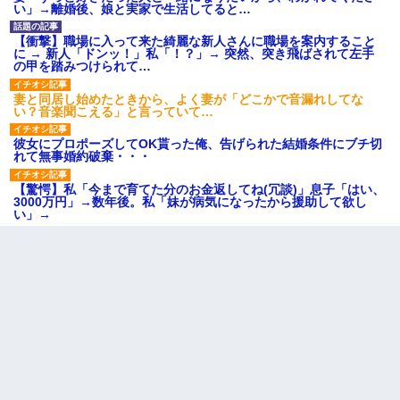
い」→離婚後、娘と実家で生活してると…
【衝撃】職場に入って来た綺麗な新人さんに職場を案内すること
に → 新人「ドンッ！」私「！？」→ 突然、突き飛ばされて左手
の甲を踏みつけられて…
妻と同居し始めたときから、よく妻が「どこかで音漏れしてな
い？音楽聞こえる」と言っていて…
彼女にプロポーズしてOK貰った俺、告げられた結婚条件にブチ切
れて無事婚約破棄・・・
【驚愕】私「今まで育てた分のお金返してね(冗談)」息子「はい、
3000万円」→数年後。私「妹が病気になったから援助して欲し
い」→