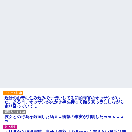
近所のお寺に住み込みで手伝いしてる知的障害のオッサンがい
た。ある日、オッサンが火かき棒を持って顔を真っ赤にしながら
走り回っていて…
彼女との行為を録画した結果→衝撃の事実が判明したｗｗｗｗｗ
ｗ
元旦那から復縁要請。息子「最新型のiPhoneも買えない貧乏は嫌