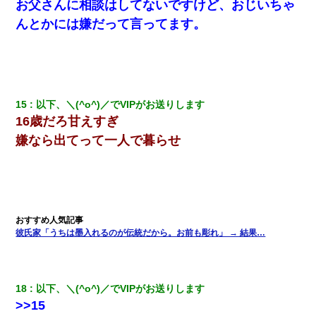
わけないでしょｗｗｗｗ」→ 理由を話したら泣き出して・・私
お父さんに相談はしてないですけど、おじいちゃ
（あまりにも希望通り）
んとかには嫌だって言ってます。
クラスで一人無口で誰とも話さない男子がいた。→修学旅行に来
なかったその男子に女子達がお土産を渡した。5分後…
15
以下、＼(^o^)／でVIPがお送りします
16歳だろ甘えすぎ
嫌なら出てって一人で暮らせ
彼氏家「うちは墨入れるのが伝統だから。お前も彫れ」 → 結果…
18
以下、＼(^o^)／でVIPがお送りします
>>15