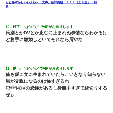
んと恥ずかしいわよね～（大声」新郎両親「！！！（土下座」→ 結
小2の頃、妹と昼寝してたら家が火事になってて気づくと逃げ場が
なかった。妹を抱き締めて「ﾀﾋんじゃうよ」って泣いてたら…
果・・・
小学生の妹が20代の弟とチューしてるのに、見て見ぬふりの親を
見てから実家を出た。それから15年、妹が弟の子を妊娠したらし
10
以下、＼(^o^)／でVIPがお送りします
くもう堕胎できない月なんだと母から連絡がきた…｜生活｜ワロ
タあんてな
氏別とかDVとか止むに止まれぬ事情ならわかるけ
ど勝手に離婚しといてそれなら屑やな
医者「糖尿病で余命1年です」 ワイ「知らんわｗどうせ死ぬなら
食べる量増やすわｗ」→結果ｗｗｗｗｗ
男だけどリベンジポノレノの被害者になって未だに人生が立ち直
せない
11
以下、＼(^o^)／でVIPがお送りします
俺も仮に女に生まれていたら、いきなり知らない
隣の部屋の住民の母親、オートロックを突破してマンションに入
男が父親になるのは怖すぎるわ
り込んできたみたいで、ずっとドアの前で喚いてて滅茶苦茶うる
さかった。
犯罪やDVの恐怖があるし身勝手すぎて縁切りする
ぜぃ
「パワハラを受けたから思い切って転職した」とSNSで呟いた
ら、速攻でパワハラかました元上司がLINEを送ってきた。