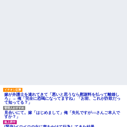
マクドでギャルママ軍団がガ
され『外食奢るからトントン』
キを放って動物園。ワシ「自分
と言われて・・・
らのママにもっと遊んで欲しい
隣に住んでる義弟嫁が私に張
やんな？」ガキ「遊んでほし
り合いたがる。「海外どこ行っ
い」ワシ「魔法の言葉があるよ...
た？」と聞いては私が行ってな
【家族内争い】 嫁のピアノを
いところへ行き「幼稚園どこに
兄嫁が欲しがり親も譲れと言い
入れる？習い事は？」と根掘り
出した結果…ｗｗｗｗ
葉掘り
ハードオフに売っていた4万
私の地元は治安が悪く、弱い
4000円のフィギュアがヤバすぎ
ものいじめや犯罪を楽しみなが
るｗｗｗｗｗｗ「こんな高い
ら行うことが陽キャの条件だっ
の？ｗｗ」「逆に超安い」
た
私「ちょっと、人の家の金庫
主な税金の成り立ちを調べて
触らないでよ！」キチママ『そ
みたよ
こに金庫があったから、開けて
みようとしただけ☆』義兄「泥
は出てけ！二度と来るな！」結
果・・・
私「初めて飲む味だけどなん
のお茶？」彼「ちっ！」私「」
【GIF】JSのカンチョーワロ
嫁が弁護士を連れてきて「悪いと思うなら慰謝料を払って離婚し
タ
ろ」→ 俺「完全に恐喝になってますね」「お前、これが詐欺だっ
後続車にクラクションを鳴ら
て知ってる？」
され彼氏が逆切れ。「何クラク
ション鳴らしてんだ！降りてこ
いよ！」と怒鳴りだし...
見合いにて。嫁「はじめまして」俺「失礼ですが○○さんご本人で
すか？」
【衝撃】報酬100万円超の治験
募集がこちらｗｗｗｗｗ(※画像
あり)
[緊急]ベロベロの女に声をかけて行為してきた結果