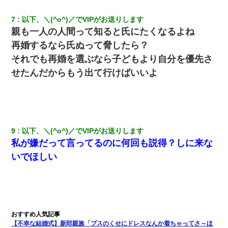
発見。しかも「ヒィ～」みたいな声も聞こえてきたので気になっ
て近寄ったら女の子がおっさんの下敷きになってた
7
以下、＼(^o^)／でVIPがお送りします
親も一人の人間って知ると氏にたくなるよね
友人とふたりで山口に旅行した時の事。レンタカーを借りて山の
中の道を走っていたら、突然ガガッ！って音がして…
再婚するなら氏ぬって脅したら？
それでも再婚を選ぶなら子どもより自分を優先さ
妹が嘘つきな元カレと寄りを戻してしまったという話をしていた
せたんだからもう出て行けばいいよ
ら、旦那の顔が曇って雰囲気が一転。そそくさと話を切り上げて
いつもより早く寝付いてしまった…｜生活｜ワロタあんてな
放置子が病院送りになったらしい → 俺（二度と帰ってくるなよ…
嫁を半身不随にしやがった恨みは、正直こんなもんじゃ晴れな
い）
9
以下、＼(^o^)／でVIPがお送りします
私が嫌だって言ってるのに何回も説得？しに来な
書店「息子さんが万引きしました」私「はっ？(息子目の前にいる
いでほしい
し…)うちの子ではないので迎えに行きません」→息子を名乗って
た人物の正体が判明するも・・・
【クズ】昔、兄がお見合いして「ブスすぎｗｗｗ」と断った女性
が、兄の同級生と結婚。それを知った兄は荒れ狂い、｢嫁さん、俺
のお古ですが気分はどう？」とメールを送った→
【不幸な結婚式】新郎親族「ブスのくせにドレスなんか着ちゃってさ～ほ