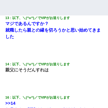
ターリモコンあるだろ？DOWNのボタン押してｗ」→ 待つこと１
時間弱・・・
13
以下、＼(^o^)／でVIPがお送りします
嫁の妹（26歳）がずっとウチに泊まりに来た結果→俺がヤバイｗ
ｗｗｗｗｗｗｗ
マジであるんですか？
就職したら親との縁を切ろうかと思い始めてきま
[緊急]ベロベロの女に声をかけて行為してきた結果
した
｢昨日はお兄ちゃんと一緒にお風呂に入っちゃった～｣とか毎日兄
の話をしていたA子が事故で亡くなった。→Ａ子のお母さんの話に
驚愕…
14
以下、＼(^o^)／でVIPがお送りします
宅飲みで女友達の乳を見てしまった・・・
親父にそうだんすれは
この母親は娘の黒歴史を掘り出さないと死ぬんか？ 死ぬんか？
【悲報】嫁がワイのこと嫌いっぽいから単身赴任した結果
16
以下、＼(^o^)／でVIPがお送りします
>>14
【復讐】義兄嫁「生活費、足りない分を貸してほしい」私「貸す