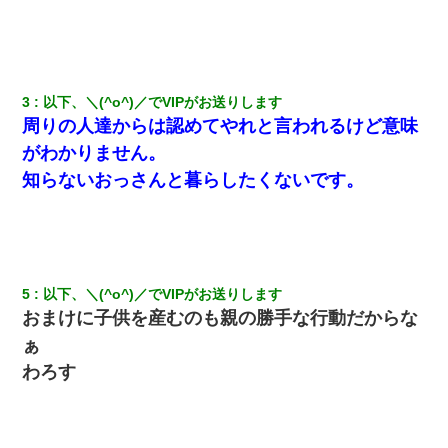
さい」と言い出してド修羅場になった
生保レディと行為する為に駆け引きしてみた結果ｗｗｗｗｗｗｗ
ｗｗｗｗｗ
3
以下、＼(^o^)／でVIPがお送りします
周りの人達からは認めてやれと言われるけど意味
アパートのドアに『ハンザイ者！この人はさいあくの人です』と
張り紙が！大家「面倒はごめんだよ」私「はあ」→警察に行き、
がわかりません。
見回りで犯人が捕まったが、それが…｜生活｜ヌルポあんてな
知らないおっさんと暮らしたくないです。
【衝撃】婚約者「兄と結婚はするけど嫁入りするわけじゃない。
お互い干渉はしないようにしましょう」→ その後に結納金の話を
したので、母が・・・
200万を貸したコウトから、追加で400万の申し込み、私「無理。
5
以下、＼(^o^)／でVIPがお送りします
義弟より娘たちが大事」旦那「娘たちが成人したら別れよう」私
おまけに子供を産むのも親の勝手な行動だからな
（は？）
ぁ
わろす
ミスした新人(
)に冗談で「行為させてくれたら許してあげる」
って言ったら・・・
【GJ!】会社から帰宅中、広い駐車場にエンジンかけっ放しの車を