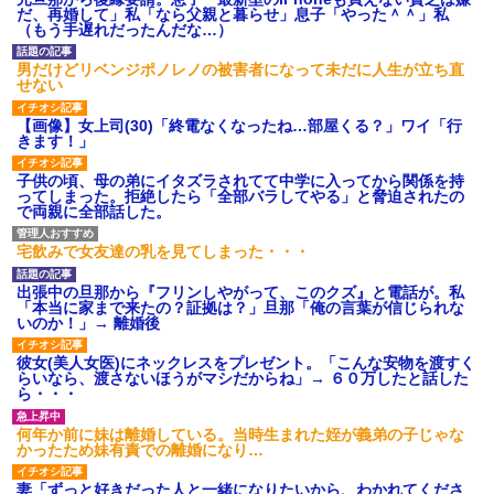
だ、再婚して」私「なら父親と暮らせ」息子「やった＾＾」私
（もう手遅れだったんだな…）
男だけどリベンジポノレノの被害者になって未だに人生が立ち直
せない
【画像】女上司(30)「終電なくなったね…部屋くる？」ワイ「行
きます！」
子供の頃、母の弟にイタズラされてて中学に入ってから関係を持
ってしまった。拒絶したら「全部バラしてやる」と脅迫されたの
で両親に全部話した。
宅飲みで女友達の乳を見てしまった・・・
出張中の旦那から『フリンしやがって、このクズ』と電話が。私
「本当に家まで来たの？証拠は？」旦那「俺の言葉が信じられな
いのか！」→ 離婚後
彼女(美人女医)にネックレスをプレゼント。「こんな安物を渡すく
らいなら、渡さないほうがマシだからね」→ ６０万したと話した
ら・・・
何年か前に妹は離婚している。当時生まれた姪が義弟の子じゃな
かったため妹有責での離婚になり…
妻「ずっと好きだった人と一緒になりたいから、わかれてくださ