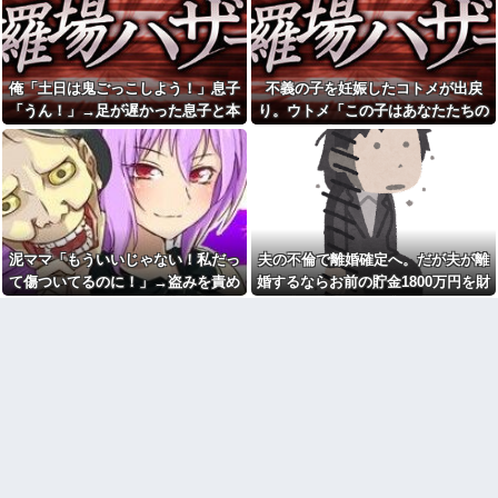
波にスピード復帰できる理由←
中学時代に俺だけを執拗にい
コレ、誰にも分からない模様w w
じめてきた秀才のA！推薦入試の
w w w w w w
朝、奴の習性を利用して道端の
【画像】こんな感じのクルマ
ガラス破片を踏ませて自転車を
で車中泊旅したいよな？？？
パンクさせたｗｗｗざまぁｗｗ
俺「土日は鬼ごっこしよう！」息子
不義の子を妊娠したコトメが出戻
ｗｗｗｗ
【画像】俺たちの姫本田望
「うん！」→足が遅かった息子と本
り。ウトメ「この子はあなたたちの
結、久しぶりに画像を投稿した
【動画】戦犯はどっち？ｗｗ
結果→やっぱりワイらの姫だっ
ｗｗｗｗｗｗｗｗｗｗｗｗｗｗ
気で遊び続けた10年後…
子として育てて」旦那「ありがと
たw w w w w w w w w w
ｗｗｗｗ他
う」私「勝手に決めないで！」→修
【仰天】X、メンエス嬢とラウ
病院の待合室で子供がドタバ
羅場になり…
ンジ嬢が熾烈な女の争いを繰り
タ走ってギャーギャー騒いでて
広げ対戦型になってしまうw w
も親はスマホポチポチか談笑で
w w w w w w
放置
俺を嫌う義娘は、母が危篤に
パスポートを発行する仕事
なっても「会いに行かない」と
泥ママ「もういいじゃない！私だっ
夫の不倫で離婚確定へ。だが夫が離
PTA会長「PTA参加拒否した親
言った
へ最終警告。こうなってもい
て傷ついてるのに！」→盗みを責め
婚するならお前の貯金1800万円を財
44歳バツイチなんだが、仕事
い？」
られた泥ママがまさかの被害者アピ
産分与しろ」と言い出した
が長続きしません。突然仕事に
こども園から孫が怪我した迎
行くのが嫌になって...
ール。その言い分に周囲から笑いが
えにと連絡あり。石をどかして
新婦父の紹介で相手親族の反
ミミズ集め足の上に石を落とし
漏れてしまい…
応が妙によそよそしい。不穏な
たそうな
空気のまま始まった結婚式で、
トメ『孫にプレゼントを贈っ
まさかの事実が明らかに…
たのに連絡がない！（怒』私
マックの招待券を使おうとし
「届いてないし、不在票も入っ
たら店員に番号を聞かれた。激
てませんけど…」→ たぶん今年
怒した僕は「どうしてくれんね
いちばんのホラー
ん！！！無料券よこせ
半年近く食費を払わない彼
や！！！！」と怒鳴って…
氏。催促したら小銭で1000円渡