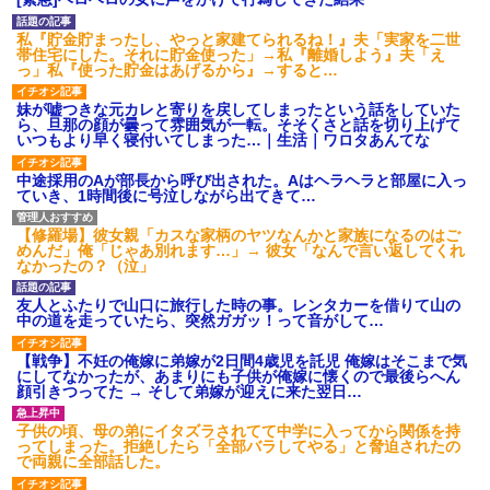
【ネット騒然】惨殺されたタ
ワマン頂き女子のこの動画、す
私『貯金貯まったし、やっと家建てられるね！』夫「実家を二世
げえええええｗｗｗｗｗｗｗｗ
帯住宅にした。それに貯金使った」→私『離婚しよう』夫「え
ｗｗｗ
っ」私『使った貯金はあげるから』→すると…
【愕然】白のクラウン俺氏、
高速道路左車線を制限速度で走
妹が嘘つきな元カレと寄りを戻してしまったという話をしていた
った結果wwwwwwwwwwww
ら、旦那の顔が曇って雰囲気が一転。そそくさと話を切り上げて
いつもより早く寝付いてしまった…｜生活｜ワロタあんてな
百年の恋12-899 食べた量を
張り合ってくる
中途採用のAが部長から呼び出された。Aはヘラヘラと部屋に入っ
【悲報】佐藤輝明・・・２軍
ていき、1時間後に号泣しながら出てきて…
でも盛大にやらかす←あまり悲
しませないでくれ
【修羅場】彼女親「カスな家柄のヤツなんかと家族になるのはご
めんだ」俺「じゃあ別れます…」→ 彼女「なんで言い返してくれ
なかったの？（泣」
友人とふたりで山口に旅行した時の事。レンタカーを借りて山の
中の道を走っていたら、突然ガガッ！って音がして…
【戦争】不妊の俺嫁に弟嫁が2日間4歳児を託児 俺嫁はそこまで気
にしてなかったが、あまりにも子供が俺嫁に懐くので最後らへん
顔引きつってた → そして弟嫁が迎えに来た翌日…
子供の頃、母の弟にイタズラされてて中学に入ってから関係を持
ってしまった。拒絶したら「全部バラしてやる」と脅迫されたの
で両親に全部話した。