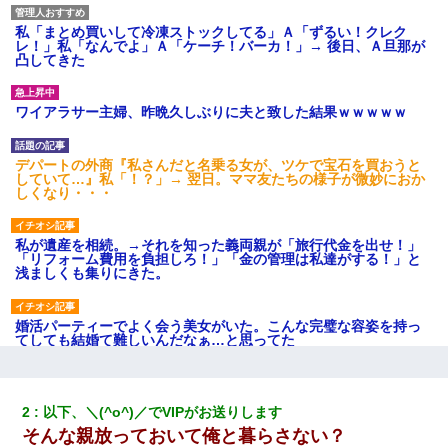
私「まとめ買いして冷凍ストックしてる」Ａ「ずるい！クレク
レ！」私「なんでよ」Ａ「ケーチ！バーカ！」→ 後日、Ａ旦那が
凸してきた
ワイアラサー主婦、昨晩久しぶりに夫と致した結果ｗｗｗｗｗ
デパートの外商『私さんだと名乗る女が、ツケで宝石を買おうと
していて…』私「！？」→ 翌日。ママ友たちの様子が微妙におか
しくなり・・・
私が遺産を相続。→それを知った義両親が「旅行代金を出せ！」
「リフォーム費用を負担しろ！」「金の管理は私達がする！」と
浅ましくも集りにきた。
婚活パーティーでよく会う美女がいた。こんな完璧な容姿を持っ
てしても結婚て難しいんだなぁ…と思ってた
童貞俺、宅飲みした女友達2人を家に泊めた結果ｗｗｗｗｗｗ
2
以下、＼(^o^)／でVIPがお送りします
そんな親放っておいて俺と暮らさない？
義兄嫁が義実家で「コロナ陽性だったからこのまま療養させて下