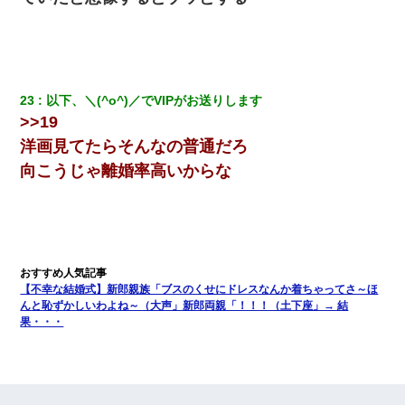
23
以下、＼(^o^)／でVIPがお送りします
>>19
洋画見てたらそんなの普通だろ
向こうじゃ離婚率高いからな
【不幸な結婚式】新郎親族「ブスのくせにドレスなんか着ちゃってさ～ほ
んと恥ずかしいわよね～（大声」新郎両親「！！！（土下座」→ 結
果・・・