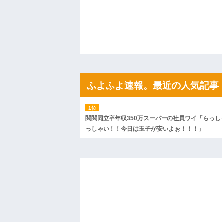
私「ちょっと、人の家の金庫触らないで
たから、開けてみようとしただけ☆』義兄
果・・・
私「初めて飲む味だけどなんのお茶？」
【GIF】JSのカンチョーワロタ
後続車にクラクションを鳴らされ彼氏が
んだ！降りてこいよ！」と怒鳴りだし...
【衝撃】報酬100万円超の治験募集がこち
【ネット騒然】惨殺されたタワマン頂き
ｗｗｗｗｗｗｗｗｗｗ
ふよふよ速報。最近の人気記事
【愕然】白のクラウン俺氏、高速道路左
wwwwwwwwwwww
百年の恋12-899 食べた量を張り合って
【悲報】佐藤輝明・・・２軍でも盛大に
関関同立卒年収350万スーパーの社員ワイ「らっし
れ
っしゃい！！今日は玉子が安いよぉ！！！」