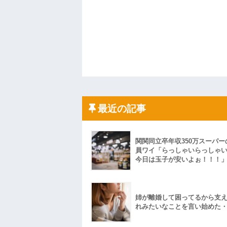
最近の記事
関関同立卒年収350万スーパー
員ワイ「らっしゃいらっしゃ
今日は玉子が安いよぉ！！！
姉が離婚して困ってるから支
れみたいなことを言い始めた