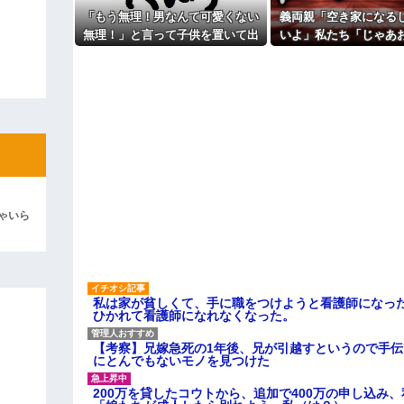
よ！」キチママ『そこに金庫があっ
「泥は出てけ！二度と来るな！」結
「もう無理！男なんて可愛くない
義両親「空き家になる
無理！」と言って子供を置いて出
いよ」私たち「じゃあ
彼「ちっ！」私「」
て行った息子嫁
えて…」→引っ越した
外の出来事が待って
逆切れ。「何クラクション鳴らして
らｗｗｗｗｗ(※画像あり)
女子のこの動画、すげえええええｗ
車線を制限速度で走った結果
くる
やらかす←あまり悲しませないでく
ゃいら
私は家が貧しくて、手に職をつけようと看護師になっ
ひかれて看護師になれなくなった。
【考察】兄嫁急死の1年後、兄が引越すというので手
にとんでもないモノを見つけた
200万を貸したコウトから、追加で400万の申し込み