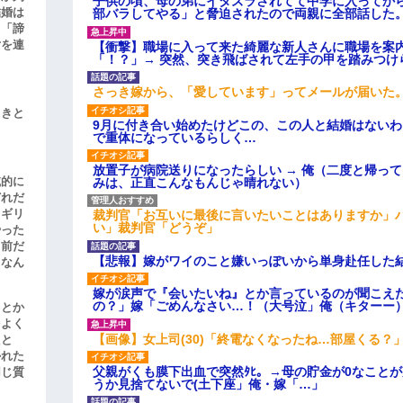
子供の頃、母の弟にイタズラされてて中学に入ってか
結婚は
部バラしてやる」と脅迫されたので両親に全部話した
、「諦
女を連
【衝撃】職場に入って来た綺麗な新人さんに職場を案内
「！？」→ 突然、突き飛ばされて左手の甲を踏みつけ
さっき嫁から、「愛しています」ってメールが届いた
引きと
9月に付き合い始めたけどこの、この人と結婚はない
で重体になっているらしく…
放置子が病院送りになったらしい → 俺（二度と帰っ
滅的に
みは、正直こんなもんじゃ晴れない）
どれだ
リギリ
裁判官「お互いに最後に言いたいことはありますか」
い」裁判官「どうぞ」
やった
名前だ
【悲報】嫁がワイのこと嫌いっぽいから単身赴任した
、なん
嫁が涙声で『会いたいね』とか言っているのが聞こえ
の？」嫁「ごめんなさい…！（大号泣」俺（キターー
」とか
をよく
【画像】女上司(30)「終電なくなったね…部屋くる？
たと
かれた
父親がくも膜下出血で突然ﾀﾋ。→母の貯金が0なこと
同じ質
うか見捨てないで(土下座」俺・嫁「…」