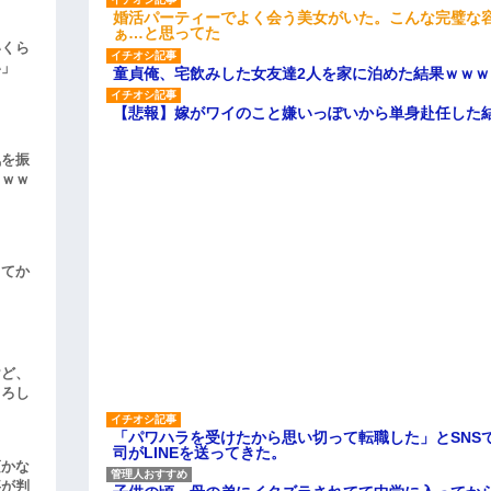
婚活パーティーでよく会う美女がいた。こんな完璧な
ぁ…と思ってた
いくら
い」
童貞俺、宅飲みした女友達2人を家に泊めた結果ｗｗｗ
【悲報】嫁がワイのこと嫌いっぽいから単身赴任した
気を振
ｗｗｗ
してか
けど、
よろし
「パワハラを受けたから思い切って転職した」とSNS
司がLINEを送ってきた。
頃かな
事が判