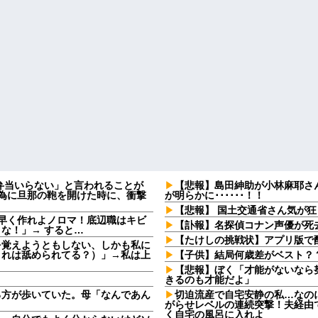
弁当いらない」と言われることが
【悲報】島田紳助が小林麻耶さ
る為に旦那の鞄を開けた時に、衝撃
が明らかに･･････！！
【悲報】 国土交通省さん気が
早く作れよノロマ！底辺職はキビ
【訃報】名探偵コナン声優が死去
な！」→ すると…
【たけしの挑戦状】アプリ版で
を覚えようともしない、しかも私に
これは舐められてる？）」→私は上
【子供】結局何歳差がベスト？
【悲報】ぼく「才能がないなら
きるのも才能だよ」
る方が歩いていた。母「なんであん
切迫流産で自宅安静の私…なの
がらせレベルの連続突撃！夫経由で
く自宅の風呂に入れよ