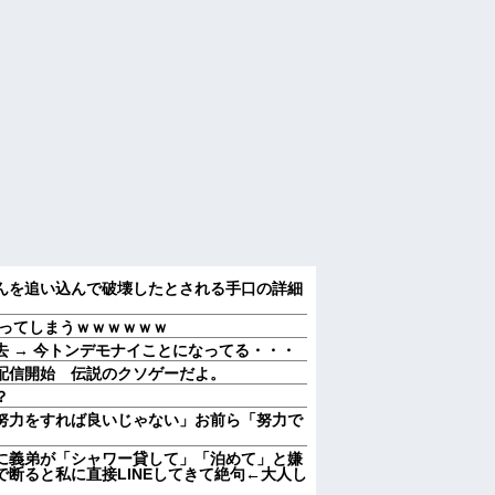
んを追い込んで破壊したとされる手口の詳細
狂ってしまうｗｗｗｗｗｗ
 → 今トンデモナイことになってる・・・
配信開始 伝説のクソゲーだよ。
？
努力をすれば良いじゃない」お前ら「努力で
に義弟が「シャワー貸して」「泊めて」と嫌
断ると私に直接LINEしてきて絶句←大人し