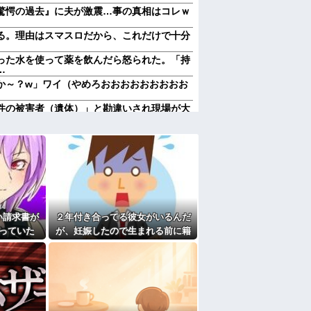
驚愕の過去』に夫が激震…事の真相はコレｗ
る。理由はスマスロだから、これだけで十分
った水を使って薬を飲んだら怒られた。「持
…
か～？w」ワイ（やめろおおおおおおおおお
件の被害者（遺体）」と勘違いされ現場が大
オジサン達の団結力と勘違い劇がこちらｗｗ
NEでミス送信する嫁…その後旦那が取った行
りすぎてクッソワロタｗｗｗｗｗｗｗｗｗ
にお祝いの歌を弾き語りする事になってた
なのにしょっちゅうペアで仕事してて遅くま
り。なんで「今度の出張は一人で行く」って
い請求書が
２年付き合ってる彼女がいるんだ
送りあるかと確認したらいきなりキレられ
？
っていた
が、妊娠したので生まれる前に籍
熊本の爆心地に”こんなもの”があったんだけ
が判明し
を入れたいと言われた。俺は種が
ほぼ無いはずなのに...
なくなったので離婚したい件
たよ