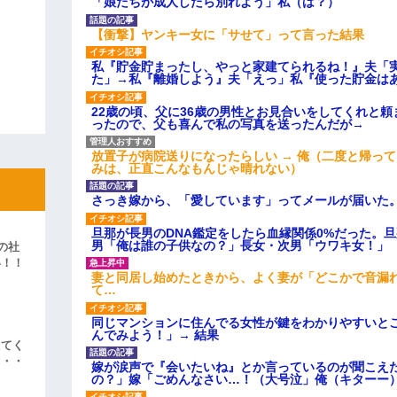
「娘たちが成人したら別れよう」私（は？）
【衝撃】ヤンキー女に「サせて」って言った結果
私『貯金貯まったし、やっと家建てられるね！』夫「
た」→私『離婚しよう』夫「えっ」私『使った貯金は
22歳の頃、父に36歳の男性とお見合いをしてくれと
ったので、父も喜んで私の写真を送ったんだが→
放置子が病院送りになったらしい → 俺（二度と帰っ
みは、正直こんなもんじゃ晴れない）
さっき嫁から、「愛しています」ってメールが届いた
旦那が長男のDNA鑑定をしたら血縁関係0%だった。
男「俺は誰の子供なの？」長女・次男「ウワキ女！」
の社
い！！
妻と同居し始めたときから、よく妻が「どこかで音漏
」
て…
同じマンションに住んでる女性が鍵をわかりやすいと
んでみよう！」→ 結果
えてく
・・・
嫁が涙声で『会いたいね』とか言っているのが聞こえ
の？」嫁「ごめんなさい…！（大号泣」俺（キターー