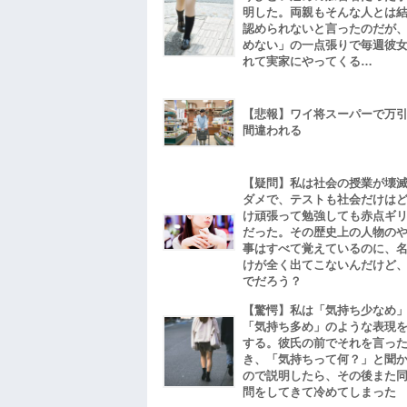
明した。両親もそんな人とは
認められないと言ったのだが
めない」の一点張りで毎週彼
れて実家にやってくる…
【悲報】ワイ将スーパーで万
間違われる
【疑問】私は社会の授業が壊
ダメで、テストも社会だけは
け頑張って勉強しても赤点ギ
だった。その歴史上の人物の
事はすべて覚えているのに、
けが全く出てこないんだけど
でだろう？
【驚愕】私は「気持ち少なめ
「気持ち多め」のような表現
する。彼氏の前でそれを言っ
き、「気持ちって何？」と聞
ので説明したら、その後また
問をしてきて冷めてしまった