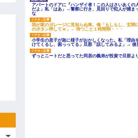
アパートのドアに『ハンザイ者！この人はさいあくの
だよ」私「はあ」→警察に行き、見回りで犯人が捕ま
な
我が家のガレージに見知らぬ車。俺「もしもし、玄関に
のボタン押してｗ」→ 待つこと１時間弱・・・
小学生の息子が急に様子がおかしくなった。私「理由
けてくるし、困っってる」旦那「話してみるよ」→ 後
ずっとニートだと思ってた同居の義弟が投資で旦那よ