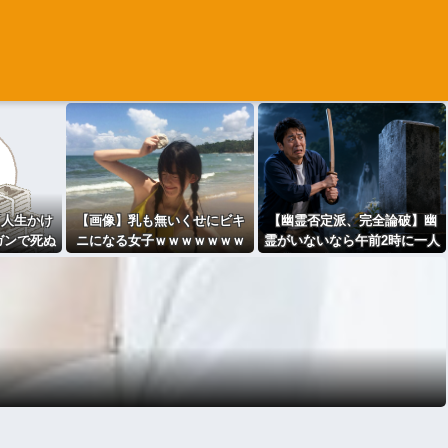
「人生かけ
【画像】乳も無いくせにビキ
【幽霊否定派、完全論破】幽
ガンで死ぬ
ニになる女子ｗｗｗｗｗｗｗ
霊がいないなら午前2時に一人
に遊べばよ
ｗｗｗｗｗｗｗｗｗｗｗｗｗ
で墓石を木刀で叩き割れるよ
ｗｗｗｗ
な？ｗｗｗｗｗ