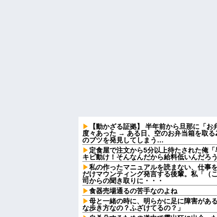
【動かざる証拠】 半年前から旦那に「お
度々あった → ある日、空のお弁当箱を取
のブツを発見してしまう…
定食屋で注文から5分以上待たされた俺「
キビ動け！そんなんだから給料低いんだろう
私の作ったマニュアルを読まない、仕事
だけマウンティング発言する後輩。私「（
司からの聞き取りに・・・
食器売場通るの苦手なのよね
母と一緒の時に、明らかに足に障害があ
な歩き方なの？ふざけてるの？」