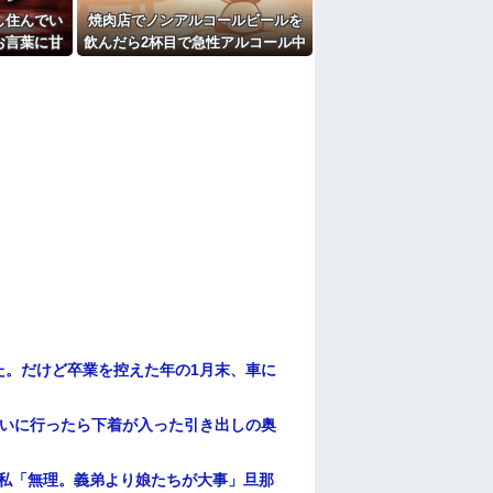
し住んでい
焼肉店でノンアルコールビールを
お言葉に甘
飲んだら2杯目で急性アルコール中
途端、予想
毒になった。それで警察と保健所
いて…
を巻き込む騒ぎに…
た。だけど卒業を控えた年の1月末、車に
伝いに行ったら下着が入った引き出しの奥
、私「無理。義弟より娘たちが大事」旦那