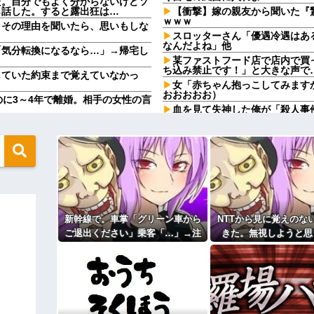
た。自分でもよく分からないけどソ
ら話した。すると露出狂は…
【衝撃】嫁の親友から聞いた『
ｗｗｗ
。その理由を聞いたら、思いもしな
スロッターさん「優遇冷遇はあ
なんだよね」他
「気分転換になるなら…」→帰宅し
某ファストフード店で店内で買
ち込み禁止です！」と大きな声で
していた約束まで覚えていなかっ
女「赤ちゃん抱っこしてみます
おおおおお）
のに3～4年で離婚。相手の女性の言
血を見て失神した俺が「殺人事
パニックに！勇敢なおばちゃんと
末路が悲惨すぎるｗｗｗｗ
【恐怖】浮気相手との写メをLI
やってるんやが金がない
動がこれｗｗｗｗ
？屋台出店してる奴らは誰の許可を
【画像】このボケて、破壊力あ
コトメの結婚式で、知らない間
なかったです」←これほんまかぁ？
旦那の同僚女が旦那の元カノ。
で残業したり二人で出張に行った
wwwwwwwwwwwwww
嘘つくのかな
男どもの「おはよう」にブチギレｗ
新幹線で。車掌「グリーン車から
NTTから見に覚えのな
休んだ翌日、先輩パートに申し
た。このパートの性格悪くないか
ご退出ください」乗客「…」→注
きた。無視しようと思
私たち「じゃあお言葉に甘えて…」
【速報】専門家「イオンモール
意されても動かない乗客を見てい
ら、とんでもない事実
ていて…
ど…」
たら、その直後まさかの展開に…
て…
ャレンジしたらとんでもない事態に
24歳の嫁に性的な魅力を感じ
万超えて...
主な税金の成り立ちを調べてみ
ィギュアがヤバすぎるｗｗｗｗｗｗ