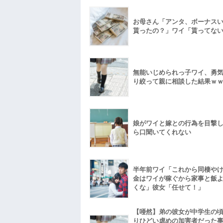
お母さん「アンタ、ボーナス
貰ったの？」ワイ「貰ってな
無能いじめられっ子ワイ、勇
り絞って親に相談した結果ｗ
娘がワイと嫁との行為を目撃
ら口聞いてくれない
半年前ワイ「これから同棲や
金はワイが稼ぐから家事と飯
くな」彼女「任せて！」
【唖然】弟の彼女が中学生の
りひどい虐めの加害者だった