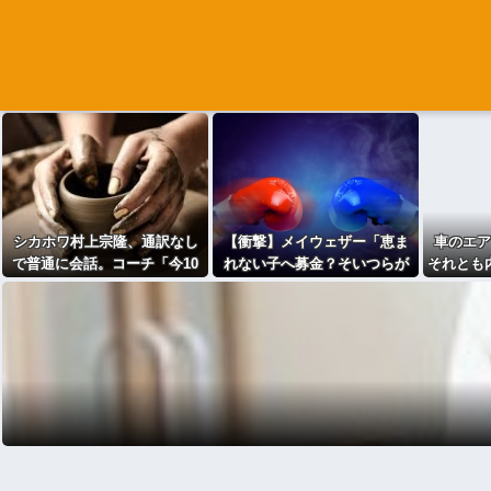
シカホワ村上宗隆、通訳なし
【衝撃】メイウェザー「恵ま
車のエア
で普通に会話。コーチ「今10
れない子へ募金？そいつらが
それとも内
段階で6ぐらい。来た時は0だ
俺に何かしてくれたの
った（笑）」
か・・・・・・？」⇒！！！