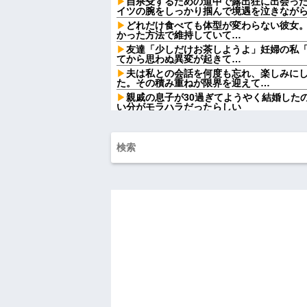
自杀殳するための道中で露出狂に出会っ
イツの腕をしっかり掴んで境遇を泣きなが
どれだけ食べても体型が変わらない彼女
かった方法で維持していて…
友達「少しだけお茶しようよ」妊婦の私
てから思わぬ異変が起きて…
夫は私との会話を何度も忘れ、楽しみに
た。その積み重ねが限界を迎えて…
親戚の息子が30過ぎてようやく結婚した
い分がモラハラだったらしい
【肥満】 103キロで彼氏にフラれた女の
ワイ手取り15万正社員→副業でウーバー
祭りって謎だよな、誰が神輿担いでるの
得て商売してるの？
【画像】宇垣美里「学生時代は全然モテ
w w w w w w w w
【悲報】大卒初任給600万の時代へwwwww
【悲報】AV女優さん、キモオタチー牛弱
ｗｗ
義両親「空き家になるし住んでいいよ」
→引っ越した途端、予想外の出来事が待っ
激辛チャレンジの契約書にサインし、チ
なった。救急車運ばれ胃の洗浄や入院2日で10
ハードオフに売っていた4万4000円のフ
「こんな高いの？ｗｗ」「逆に超安い」