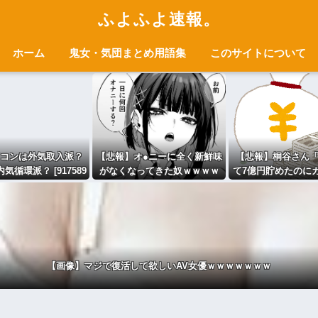
ふよふよ速報。
ホーム
鬼女・気団まとめ用語集
このサイトについて
コンは外気取入派？
【悲報】オ●ニーに全く新鮮味
【悲報】桐谷さん
気循環派？ [917589
がなくなってきた奴ｗｗｗｗ
て7億円貯めたのに
786]
ｗｗｗｗｗｗ
かも。もっと素直
かった」
【画像】マジで復活して欲しいAV女優ｗｗｗｗｗｗｗ