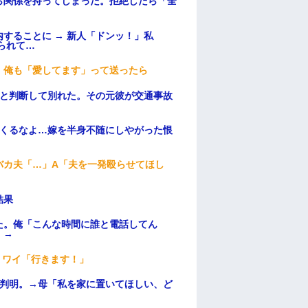
ら関係を持ってしまった。拒絶したら「全
。
することに → 新人「ドンッ！」私
られて…
。俺も「愛してます」って送ったら
わと判断して別れた。その元彼が交通事故
てくるなよ…嫁を半身不随にしやがった恨
バカ夫「…」A「夫を一発殴らせてほし
結果
た。俺「こんな時間に誰と電話してん
）→
」ワイ「行きます！」
が判明。→母「私を家に置いてほしい、ど