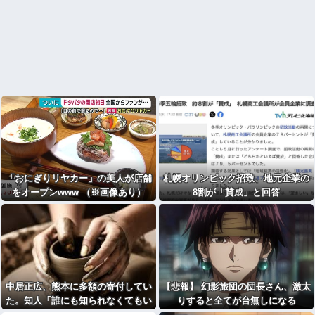
「おにぎりリヤカー」の美人が店舗
札幌オリンピック招致、地元企業の
をオープンwww （※画像あり）
8割が「賛成」と回答
中居正広、熊本に多額の寄付してい
【悲報】 幻影旅団の団長さん、激太
た。知人「誰にも知られなくてもい
りすると全てが台無しになる
い、と公表してない」