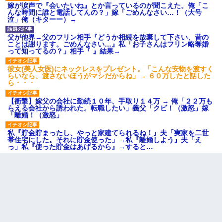
嫁が涙声で『会いたいね』とか言っているのが聞こえた。俺「こ
んな時間に誰と電話してんの？」嫁「ごめんなさい…！（大号
泣」俺（キターー）→
父が他界→父のフリン相手『どうか相続を放棄して下さい、昔の
ことは謝ります。ごめんなさい…』私「お子さんはフリン略奪婚
って知ってるの？」相手『 』結果→
彼女(美人女医)にネックレスをプレゼント。「こんな安物を渡すく
らいなら、渡さないほうがマシだからね」→ ６０万したと話した
ら・・・
【衝撃】嫁父の会社に勤続１０年、手取り１４万 → 俺「２２万も
らえる会社から誘われた。転職したい」義父「クビ！（激怒」嫁
「離婚！（激怒」
私『貯金貯まったし、やっと家建てられるね！』夫「実家を二世
帯住宅にした。それに貯金使った」→私『離婚しよう』夫「え
っ」私『使った貯金はあげるから』→すると…