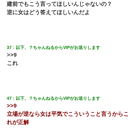
さかった。
建前でもこう言ってほしいんじゃないの？
逆に女はどう答えてほしいんだよ
妻「ずっと好きだった人と一緒になりたいから、わかれてくださ
い」→離婚後、娘と実家で生活してると…
ＤＮＡ検査『血縁関係０％』旦那「やっぱり托卵だったんだ…」
嫁「本当に身に覚えがない」「なにかの間違いだ！取り違え
だ！」→ 嫁「あっ」
37
以下、？ちゃんねるからVIPがお送りします
>>9
友人「酒の勢いで女先輩をホテルに連れ込んだｗｗｗｗｗ」俺
これ
「…」
【衝撃】女友達から行為中に告白されてOKした結果
47
以下、？ちゃんねるからVIPがお送りします
アパートのドアに『ハンザイ者！この人はさいあくの人です』と
張り紙が！大家「面倒はごめんだよ」私「はあ」→警察に行き、
>>9
見回りで犯人が捕まったが、それが…｜生活｜ヌルポあんてな
立場が逆なら女は平気でこういうこと言うからこ
れが正解
9月に付き合い始めたけどこの、この人と結婚はないわと判断して
別れた。その元彼が交通事故で重体になっているらしく…