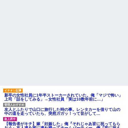
のメリットがあるの」「そんな
【悲報】へずまりゅう（35）
に大変なら育児やめれば？」冗
ボランティアのため熊本に行く
談で言ったのに本気に取られて
も体調不良で病院に行く
離婚を言い渡された
【画像】森高千里(55) 「ミニ
彼女と結婚の話をしていた時
スカートはとてもムリよ若い子
に言われたことが衝撃だった
には負けるわ」←ワイらにはブ
ッ刺さりまくってしまうw w w
主な税金の成り立ちを調べて
w w w
みたよ
【衝撃】 ワイ、保険金2億円と
遺産6000万円を相続したら「こ
う」なった・・・
スーパーで小エビの天ぷら
（１２尾入り４８０円）を買っ
た。レジ係の人「５７６０円で
す」私「えっ！？間違いじゃな
いですか？」レジ「いや、４８...
ハードオフに売っていた4万
4000円のフィギュアがヤバすぎ
るｗｗｗｗｗｗ「こんな高い
の？ｗｗ」「逆に超安い」
新卒の女性社員に1年半ストーカーされていた。俺「マジで怖い」
私「ちょっと、人の家の金庫
上司「話をしてみる」→女性社員「実は10数年前に…」
触らないでよ！」キチママ『そ
こに金庫があったから、開けて
みようとしただけ☆』義兄「泥
友人とふたりで山口に旅行した時の事。レンタカーを借りて山の
は出てけ！二度と来るな！」結
中の道を走っていたら、突然ガガッ！って音がして…
果・・・
私「初めて飲む味だけどなん
【報告者がキチ】嫁「妊娠した」俺『それじゃあ皆に祝ってもら
のお茶？」彼「ちっ！」私「」
おう』友人達を家に連れ帰ってホームパーティー→俺『皆に祝え