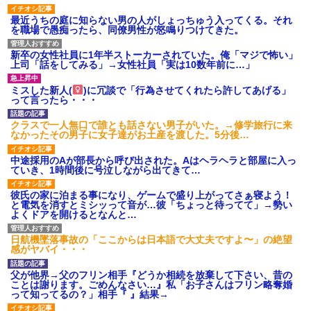
最近うちの庭に知らない男の人がしょっちゅう入ってくる。それ
を職場で愚痴ったら、同僚男性が怒鳴りつけてきた。
新卒の女性社員に1年半ストーカーされていた。俺「マジで怖い」
上司「話をしてみる」→女性社員「実は10数年前に…」
ミスした新人(
)に冗談で「行為させてくれたら許してあげる」
って言ったら・・・
クラスで一人無口で誰とも話さない男子がいた。→修学旅行に来
なかったその男子に女子達がお土産を渡した。5分後…
中途採用のAが部長から呼び出された。Aはヘラヘラと部屋に入っ
ていき、1時間後に号泣しながら出てきて…
彼氏の家に泊まる事になり、ゲームで盛り上がってさぁ寝よう！
と電気を消すとミシッって音が…彼「ちょっと待ってて」→勢い
よくドアを開けるとなんと…
日航機墜落事故の「ここからは日本語で大丈夫ですよ〜」の絶望
感がヤバイ・・・
父が他界→父のフリン相手『どうか相続を放棄して下さい、昔の
ことは謝ります。ごめんなさい…』私「お子さんはフリン略奪婚
って知ってるの？」相手『 』結果→