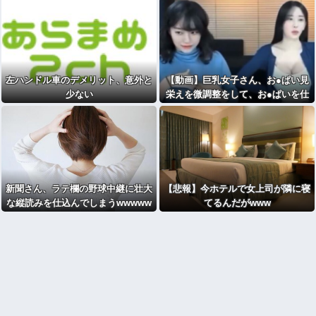
左ハンドル車のデメリット、意外と
【動画】巨乳女子さん、お●ぱい見
少ない
栄えを微調整をして、お●ぱいを仕
上げる
新聞さん、ラテ欄の野球中継に壮大
【悲報】今ホテルで女上司が隣に寝
な縦読みを仕込んでしまうwwwww
てるんだがwww
ww