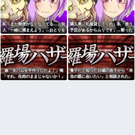
のよね
「生まれてない子は覚えてな
いw」妻に堕胎させたことを忘れ
従妹が現行犯逮捕された。従
開き直るクソ叔父→その場にい
妹はYouTubeの企画をマネをし
た流産直後の嫁や子供など『10
て「別れさせごっこ」をしてお
人』が泣き叫ぶ地獄絵図へ
り...
私「また郵便がなくなってる…」知
隣人奥「礼服貸してくれ」私「使う
彼は私が何かしても、一度も
俺「元カノの写真も思い出だ
「ありがとう」と言わない
人「一緒に捕まえよう」→おとりを
予定があるからムリです」→断った
から入れよう」婚約者「結婚や
める！」→結婚式で使うアルバ
【緊急事態】母親がコレで30
仕掛けたら泥奥がまんまと引っかか
途端、とんでもない暴言を吐かれ
ム選びで大失敗して...
万振り込む！危機回避能力が問
り…
て…
われるｗｗｗｗ
子供会役員の集まりで通帳と
印鑑が突然行方不明に。数カ月
うちの猫がなんか要求する
後、誰も予想しなかった事態
時。２本足で立ち上がって下僕
が…
の肩に両手をかけ・・・【再】
私「調味料は入れないでって
24歳年収550万ワイ、高級車も
言ったよね？」夫「こっちの方
豪邸も買えない人生が確定して
嫁「生ハムを手作りしたよ！」俺
養子だと知った10歳の息子から「本
がおいしいから」→何度頼んで
いる事実に咽び泣く
「それ、生肉のままじゃないか！」
当の親に会いたい」と相談された。
も勝手に味を変えられて…
【腹筋崩壊】見た瞬間吹いた
→食べてしまった翌日にまさかの事
正直に答えたら夫婦関係が急変し
【速報】北海道江別大学生殺
画像を貼っていくスレｗｗｗｗ
人事件、主犯格の川口被告(19)に
態が…
て…
【修羅場】父の浮気相手がま
無期懲役の判決←これ、妥当だ
さかの男！？私が突き止めた結
と思う？？？？？？
果ｗｗｗｗ
【画像】恋する女さん、ネッ
今日から業務報告書の「庶
ト民が驚愕する大変身を遂げて
務」っていう大項目が急に廃止
しまう←コレは凄過ぎるw w w
されたんだけど意味不明すぎる
w w w w w
社会人1年目の時、下の階に住
日産e-power、無給油で
んでる40代半ばくらいの独身女
1980km走行しギネス記録を達
性に狙われかけた
成！→山頂から下ってるだけで
した…
「お食い初めなんて俺になん