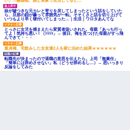
い」→離婚後、娘と実家で生活してると…
妹が嘘つきな元カレと寄りを戻してしまったという話をしていた
ら、旦那の顔が曇って雰囲気が一転。そそくさと話を切り上げて
いつもより早く寝付いてしまった…｜生活｜ワロタあんてな
とっさに女児を捕まえたら変質者扱いされた。母親「あっち行っ
てよ！気持ち悪い！（ｼｯｼｯ」→ 後日、俺を見つけた母親がすっ飛
んできて・・・
童貞俺、宅飲みした女友達2人を家に泊めた結果ｗｗｗｗｗｗ
転職先が決まったので退職の意思を伝えたら。上司「無責任」
「簡単には辞めさせない」私（どうせ辞めるし…）→ 思いっきり
反論をしてみた