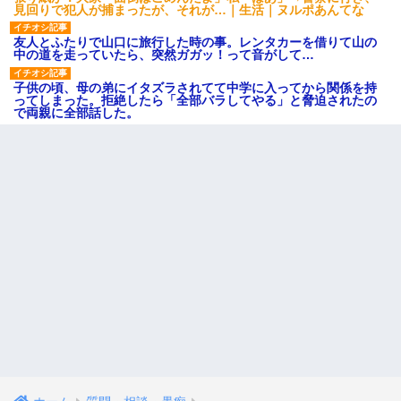
見回りで犯人が捕まったが、それが…｜生活｜ヌルポあんてな
友人とふたりで山口に旅行した時の事。レンタカーを借りて山の
中の道を走っていたら、突然ガガッ！って音がして…
子供の頃、母の弟にイタズラされてて中学に入ってから関係を持
ってしまった。拒絶したら「全部バラしてやる」と脅迫されたの
で両親に全部話した。