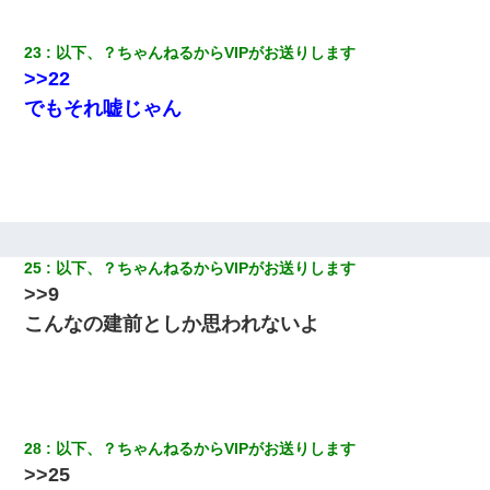
すか？」
23
以下、？ちゃんねるからVIPがお送りします
元夫の連れ子「俺の結婚式の時くらい、母親としての責任を果た
>>22
そうとは思わないのか！」→どうも連れ子は…
でもそれ嘘じゃん
さっき嫁から、「愛しています」ってメールが届いた。俺も「愛
してます」って送ったら
わい(42)渋谷の夜のサービスで19の女の子にゴックンさせた結果
ｗｗｗｗｗｗｗｗ
25
以下、？ちゃんねるからVIPがお送りします
妻が亡くなったんだけど正直ガチで嬉しい
>>9
こんなの建前としか思われないよ
ナンパにほいほい付いていった私、地獄に落ちる
【衝撃】ヤンキー女に「サせて」って言った結果
28
以下、？ちゃんねるからVIPがお送りします
隣の部屋の住民の母親、オートロックを突破してマンションに入
>>25
り込んできたみたいで、ずっとドアの前で喚いてて滅茶苦茶うる