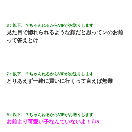
立つし、すぐ見つかるかもしれません』→ 数時間後・・警察『××
さんご存じですか？』
兄の新しい嫁がやらかしすぎて辛い。当たり前のように実家や姪
3
以下、？ちゃんねるからVIPがお送りします
の幼稚園に来る
見た目で惚れられるような顔だと思ってンのお前
って答えとけ
【GJ!】会社から帰宅中、広い駐車場にエンジンかけっ放しの車を
発見。しかも「ヒィ～」みたいな声も聞こえてきたので気になっ
て近寄ったら女の子がおっさんの下敷きになってた
昨日37歳のおばさんと行為したんだけどめちゃくちゃだった
7
以下、？ちゃんねるからVIPがお送りします
とりあえず一緒に買いに行くって言えば無難
夫に癌の余命宣告。その闘病中に長女から信じられない言葉を受
けた
【驚愕】5000円でＪＫと行為してきたが後悔しかない…
9
以下、？ちゃんねるからVIPがお送りします
朝起きたら嫁がいなかった。俺（嫁も嫁実家も電話に出ない…不
お前より可愛い子なんていないよ！ﾁｭｯ
安だ）→ 仕事を早退して帰宅すると、嫁と嫁両親と知らない男が
２人・・・