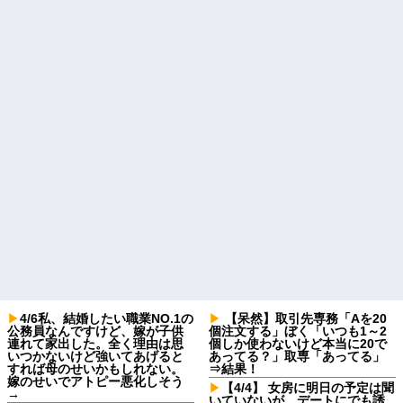
4/6私、結婚したい職業NO.1の
【呆然】取引先専務「Aを20
公務員なんですけど、嫁が子供
個注文する」ぼく「いつも1～2
連れて家出した。全く理由は思
個しか使わないけど本当に20で
いつかないけど強いてあげると
あってる？」取専「あってる」
すれば母のせいかもしれない。
⇒結果！
嫁のせいでアトピー悪化しそう
【4/4】 女房に明日の予定は聞
→
いていないが、デートにでも誘