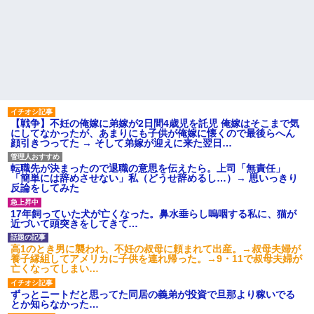
【戦争】不妊の俺嫁に弟嫁が2日間4歳児を託児 俺嫁はそこまで気
にしてなかったが、あまりにも子供が俺嫁に懐くので最後らへん
顔引きつってた → そして弟嫁が迎えに来た翌日…
転職先が決まったので退職の意思を伝えたら。上司「無責任」
「簡単には辞めさせない」私（どうせ辞めるし…）→ 思いっきり
反論をしてみた
17年飼っていた犬が亡くなった。鼻水垂らし嗚咽する私に、猫が
近づいて頭突きをしてきて…
高1のとき男に襲われ、不妊の叔母に頼まれて出産。→叔母夫婦が
養子縁組してアメリカに子供を連れ帰った。→9・11で叔母夫婦が
亡くなってしまい…
ずっとニートだと思ってた同居の義弟が投資で旦那より稼いでる
とか知らなかった…