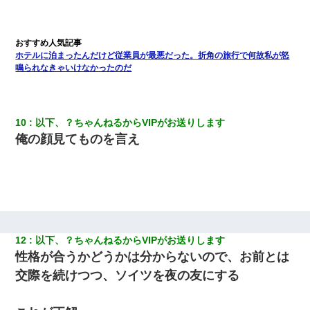
小2の頃、妹と昼寝してたら家が火事になってて気づくと逃げ場が
なかった。妹を抱き締めて「ﾀﾋんじゃうよ」って泣いてたら…
ホテルに泊まったんだけど従業員が最悪だった。折角の旅行で何故私が怒
子供の頃、母の弟にイタズラされてて中学に入ってから関係を持
ってしまった。拒絶したら「全部バラしてやる」と脅迫されたの
鳴られなきゃいけなかったのだ
で両親に全部話した。
【戦争】不妊の俺嫁に弟嫁が2日間4歳児を託児 俺嫁はそこまで気
10
以下、？ちゃんねるからVIPがお送りします
にしてなかったが、あまりにも子供が俺嫁に懐くので最後らへん
顔引きつってた → そして弟嫁が迎えに来た翌日…
俺の顔見てものを言え
10年ほど前、息子がまだ年中だった時に離婚したんだけど、一昨
年の暮れに突然息子が職場を訪ねてきた。
童貞俺、宅飲みした女友達2人を家に泊めた結果ｗｗｗｗｗｗ
12
以下、？ちゃんねるからVIPがお送りします
三年働いてたパートを突然クビになった。しかし元職場の主要取
性格が合うかどうかは分からないので、お前とは
引先のトップが母方の叔父だったので…
交際を続けつつ、ソイツを夜の友にする
【悲報】嫁がワイのこと嫌いっぽいから単身赴任した結果