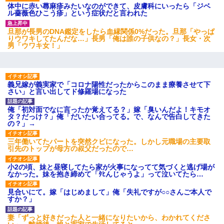
体中に赤い蕁麻疹みたいなのができて、皮膚科にいったら「ジベ
ル薔薇色ひこう疹」という症状だと言われた
旦那が長男のDNA鑑定をしたら血縁関係0%だった。旦那「やっぱ
りウワキしてたんだな…」長男「俺は誰の子供なの？」長女・次
男「ウワキ女！」
義兄嫁が義実家で「コロナ陽性だったからこのまま療養させて下
さい」と言い出してド修羅場になった
俺「初対面でなに言ったか覚えてる？」嫁「臭いんだよ！キモオ
タ？だっけ？」俺「だいたい合ってる。で、なんで告白してきた
の？」→
三年働いてたパートを突然クビになった。しかし元職場の主要取
引先のトップが母方の叔父だったので…
小2の頃、妹と昼寝してたら家が火事になってて気づくと逃げ場が
なかった。妹を抱き締めて「ﾀﾋんじゃうよ」って泣いてたら…
見合いにて。嫁「はじめまして」俺「失礼ですが○○さんご本人で
すか？」
妻「ずっと好きだった人と一緒になりたいから、わかれてくださ