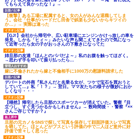
【GIF】JSのカンチョーワロ
てもらえて良かったな！』→
タ
後続車にクラクションを鳴ら
【衝撃】ある工場に配属すると、女の人がみんな退職してしま
され彼氏が逆切れ。「何クラク
う。会社「仕事がハードだし田舎で娯楽も少ないからキツイの
ション鳴らしてんだ！降りてこ
か…」→ 実際は違った
いよ！」と怒鳴りだし...
【衝撃】報酬100万円超の治験
【GJ!】会社から帰宅中、広い駐車場にエンジンかけっ放しの車を
募集がこちらｗｗｗｗｗ(※画像
発見。しかも「ヒィ～」みたいな声も聞こえてきたので気になっ
あり)
て近寄ったら女の子がおっさんの下敷きになってた
【ネット騒然】惨殺されたタ
ワマン頂き女子のこの動画、す
姉旦那の友達「ほんとのパパだよ～」私のお腹を触ってほざく。
げえええええｗｗｗｗｗｗｗｗ
→思わず手を叩いて振り払ったら…
ｗｗｗ
【愕然】白のクラウン俺氏、
嫁に不倫されたから嫁と不倫相手に1000万の慰謝料請求した
高速道路左車線を制限速度で走
った結果wwwwwwwwwwww
デパートの外商『私さんだと名乗る女が、ツケで宝石を買おうと
百年の恋12-899 食べた量を
していて…』私「！？」→ 翌日。ママ友たちの様子が微妙におか
張り合ってくる
しくなり・・・
【悲報】佐藤輝明・・・２軍
でも盛大にやらかす←あまり悲
【唖然】帰宅したら旦那のスポーツカーが消えていた。警察『目
しませないでくれ
立つし、すぐ見つかるかもしれません』→ 数時間後・・警察『××
さんご存じですか？』
旦那の元カノをSNSで探して写真を保存して顔面評価スレで写真
を晒してた。ほとんどがブスという評価の中で二人ほど意外に好
評価で苦々しく思った