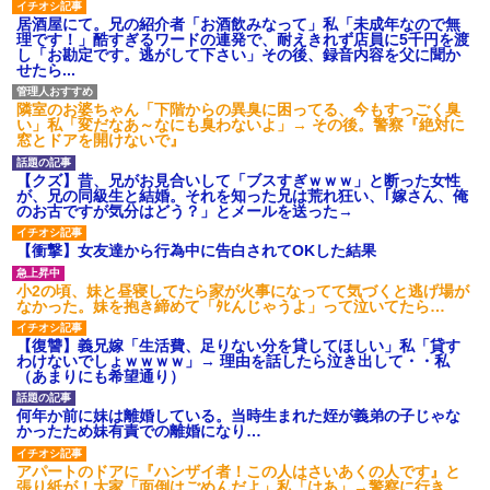
居酒屋にて。兄の紹介者「お酒飲みなって」私「未成年なので無
理です！」酷すぎるワードの連発で、耐えきれず店員に5千円を渡
し「お勘定です。逃がして下さい」その後、録音内容を父に聞か
せたら...
隣室のお婆ちゃん「下階からの異臭に困ってる、今もすっごく臭
い」私「変だなあ～なにも臭わないよ」→ その後。警察『絶対に
窓とドアを開けないで』
【クズ】昔、兄がお見合いして「ブスすぎｗｗｗ」と断った女性
が、兄の同級生と結婚。それを知った兄は荒れ狂い、｢嫁さん、俺
のお古ですが気分はどう？」とメールを送った→
【衝撃】女友達から行為中に告白されてOKした結果
小2の頃、妹と昼寝してたら家が火事になってて気づくと逃げ場が
なかった。妹を抱き締めて「ﾀﾋんじゃうよ」って泣いてたら…
【復讐】義兄嫁「生活費、足りない分を貸してほしい」私「貸す
わけないでしょｗｗｗｗ」→ 理由を話したら泣き出して・・私
（あまりにも希望通り）
何年か前に妹は離婚している。当時生まれた姪が義弟の子じゃな
かったため妹有責での離婚になり…
アパートのドアに『ハンザイ者！この人はさいあくの人です』と
張り紙が！大家「面倒はごめんだよ」私「はあ」→警察に行き、