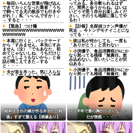
毎回いろんな営業が飛び込ん
ってみる。多分断られるはず
できてカッとなった業者「うち
だ。間男と会うからね。はいは
で飼ってる犬の散歩でも行きや
いどうぞ思う存分お楽しみくだ
がれ！」私「いいんですか！」
さい。そのうち地獄に落してや
→ すると・・・
るわ！
【緊急】 つけ麺
【訃報】名探偵コナン声優が
WWWWWWWWWWWWWWWW
死去 → 今トンデモナイことにな
WWWWWW
ってる・・・
本屋に行くと、バックヤード
彼は私が何かしても、一度も
から「すみません、本当にすみ
「ありがとう」と言わない
ません（泣）「でもあなた、初
小渕優子、食品消費税1%にか
めてじゃないしね、うちだけじ
なり怒ってる模様「無責任。飲
ゃどうしようもないから」と会
み込めない。言いたいことが沢
話が聞こえてきた→する
山ある」
と・・・
小渕優子、食品消費税1%にか
夫が首を吊った。気に入らな
なり怒ってる模様「無責任。飲
いと私を殴るウトとそれを傍観
み込めない。言いたいことが沢
するトメに生活費をくれない
山ある」
夫…地獄の義実家をでて離婚し
ようとしたら…夫にはとんでも
【画像】安井カノンちゃん、
ない秘密があった
バニーガールコスプレでうっか
り谷間が見えてしまう他
お姫様だっこを夢見る肥満な
私、プールである子供達に「肥
バス停で知り合った料理上手
満！」「肥満だ！」と騒がれ
なご婦人から絶品手料理をお裾
昭和生まれの嫁が作る弁当が『戦
レス半年で妻の胸が小さくなった。
た。それは慣れてるので別にい
分け。仲良くしていたが家に上
いが……その後→
がろうとするご婦人が娘に放っ
後』すぎて萎える【画像あり】
だが突然・・・
た『失礼すぎる一言』に絶句←
生理の予定が８月６日なんだ
手料理は美味しかったのに性格
けど７月２９日にドバッと鮮血
クセ強すぎ
でたから生理かな？って思った