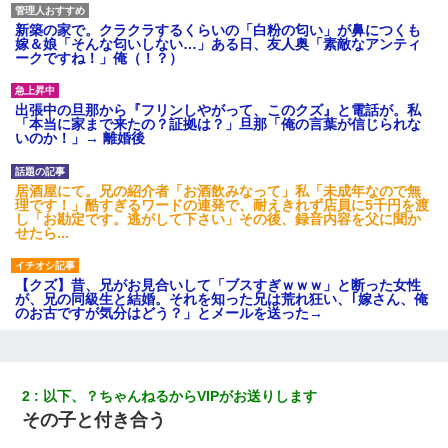
新築の家で。クラクラするくらいの「白粉の匂い」が鼻につくも
嫁＆娘「そんな匂いしない…」ある日、友人奥「素敵なアンティ
ークですね！」俺（！？）
出張中の旦那から『フリンしやがって、このクズ』と電話が。私
「本当に家まで来たの？証拠は？」旦那「俺の言葉が信じられな
いのか！」→ 離婚後
居酒屋にて。兄の紹介者「お酒飲みなって」私「未成年なので無
理です！」酷すぎるワードの連発で、耐えきれず店員に5千円を渡
し「お勘定です。逃がして下さい」その後、録音内容を父に聞か
せたら...
【クズ】昔、兄がお見合いして「ブスすぎｗｗｗ」と断った女性
が、兄の同級生と結婚。それを知った兄は荒れ狂い、｢嫁さん、俺
のお古ですが気分はどう？」とメールを送った→
彼にプロポーズされたんだけど、実は資産家だと知って婚約破棄
した。B子「A男くんと別れたって本当？私が付き合ってもい
い？」
2
以下、？ちゃんねるからVIPがお送りします
その子と付き合う
【唖然】帰宅したら旦那のスポーツカーが消えていた。警察『目