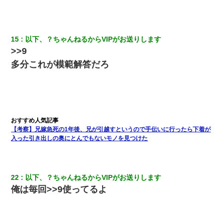
何年か前に妹は離婚している。当時生まれた姪が義弟の子じゃな
かったため妹有責での離婚になり…
15
以下、？ちゃんねるからVIPがお送りします
旦那の元カノをSNSで探して写真を保存して顔面評価スレで写真
>>9
を晒してた。ほとんどがブスという評価の中で二人ほど意外に好
評価で苦々しく思った
多分これが模範解答だろ
32歳ワイ、34歳の可愛い女と付き合うも現実を知ってしまい無事
死亡・・・
【画像】女の子「お母さん！！私ようやくファッションモデルに
選ばれたの！絶対見に来てね！」→悲しい結果がこれ・・・
【考察】兄嫁急死の1年後、兄が引越すというので手伝いに行ったら下着が
入った引き出しの奥にとんでもないモノを見つけた
彼女との行為を録画した結果→衝撃の事実が判明したｗｗｗｗｗ
ｗ
22
以下、？ちゃんねるからVIPがお送りします
【考察】兄嫁急死の1年後、兄が引越すというので手伝いに行った
俺は毎回>>9使ってるよ
ら下着が入った引き出しの奥にとんでもないモノを見つけた
見合いにて。嫁「はじめまして」俺「失礼ですが○○さんご本人で