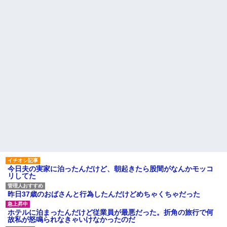
りTikTokライブしててムカつい
旦那の祖父が亡くなった。私
たから示談しなかった」←コレ
「エプロン持って行った方がい
ってさ…
いよね」旦那「余計な出費すん
な。そんなもん買うなら今後一
【怒報】国税庁「あのさぁ！
切金を出さねぇぞ」私「え
君らがちゃんと納税してくれな
っ…」
いとこうなっちゃうけどどうす
る？！」←これw w w w w w w
【速報】ユニクロの置くだけ
w
セルフレジ、スーパーにも導入
へ
【画像】愛知の半グレ、怖す
ぎる→御尊顔がこちら…
映画デートの予定をドタキャ
ンされて、見てない映画のチケ
【は？】 停車中、車にぶつけ
代を奢らされて、これはダメだ
られた私「警察呼ぶ」相手のお
と思って別れたよ
ばさん「今時間ないんだけど！
警察何分で来るの！？早くし
主な税金の成り立ちを調べて
ろ！怒」私「はぁ？」そこへ警...
みたよ
ハードオフに売っていた4万
4000円のフィギュアがヤバすぎ
るｗｗｗｗｗｗ「こんな高い
の？ｗｗ」「逆に超安い」
私「ちょっと、人の家の金庫
触らないでよ！」キチママ『そ
今日夫の実家に泊ったんだけど、朝起きたら股間がなんかモッコ
こに金庫があったから、開けて
リしてた
みようとしただけ☆』義兄「泥
は出てけ！二度と来るな！」結
果・・・
昨日37歳のおばさんと行為したんだけどめちゃくちゃだった
私「初めて飲む味だけどなん
のお茶？」彼「ちっ！」私「」
ホテルに泊まったんだけど従業員が最悪だった。折角の旅行で何
【GIF】JSのカンチョーワロ
故私が怒鳴られなきゃいけなかったのだ
タ