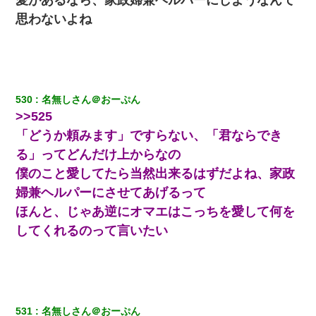
２万もらえる会社から誘われた。転職したい」義父「ク
ビ！（激怒」嫁「離婚！（激怒」
思わないよね
友人とふたりで山口に旅行した時の事。レンタカーを借り
て山の中の道を走っていたら、突然ガガッ！って音がし
て…
530
名無しさん＠おーぷん
宅飲みで女友達の乳を見てしまった・・・
>>525
「どうか頼みます」ですらない、「君ならでき
【復讐】義兄嫁「生活費、足りない分を貸してほしい」私
る」ってどんだけ上からなの
「貸すわけないでしょｗｗｗｗ」→ 理由を話したら泣き出
して・・私（あまりにも希望通り）
僕のこと愛してたら当然出来るはずだよね、家政
婦兼ヘルパーにさせてあげるって
新卒の女性社員に1年半ストーカーされていた。俺「マジで
ほんと、じゃあ逆にオマエはこっちを愛して何を
怖い」上司「話をしてみる」→女性社員「実は10数年前
に…」
してくれるのって言いたい
さっき嫁から、「愛しています」ってメールが届いた。俺
も「愛してます」って送ったら
放置子が病院送りになったらしい → 俺（二度と帰ってくる
531
名無しさん＠おーぷん
なよ…嫁を半身不随にしやがった恨みは、正直こんなもん