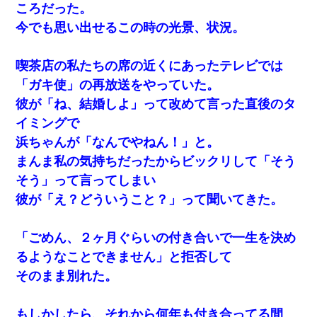
ころだった。
日航機墜落事故の「ここからは日本語で大丈夫ですよ〜」
今でも思い出せるこの時の光景、状況。
の絶望感がヤバイ・・・
彼女(美人女医)にネックレスをプレゼント。「こんな安物を
喫茶店の私たちの席の近くにあったテレビでは
渡すくらいなら、渡さないほうがマシだからね」→ ６０万
「ガキ使」の再放送をやっていた。
したと話したら・・・
彼が「ね、結婚しよ」って改めて言った直後のタ
我が家のガレージに見知らぬ車。俺「もしもし、玄関にも
イミングで
シャッターリモコンあるだろ？DOWNのボタン押してｗ」
→ 待つこと１時間弱・・・
浜ちゃんが「なんでやねん！」と。
まんま私の気持ちだったからビックリして「そう
私は家が貧しくて、手に職をつけようと看護師になった。
そう」って言ってしまい
だけど卒業を控えた年の1月末、車にひかれて看護師になれ
なくなった。
彼が「え？どういうこと？」って聞いてきた。
【悲報】嫁がワイのこと嫌いっぽいから単身赴任した結果
「ごめん、２ヶ月ぐらいの付き合いで一生を決め
るようなことできません」と拒否して
【戦争】不妊の俺嫁に弟嫁が2日間4歳児を託児 俺嫁はそこ
そのまま別れた。
まで気にしてなかったが、あまりにも子供が俺嫁に懐くの
で最後らへん顔引きつってた → そして弟嫁が迎えに来た翌
日…
もしかしたら、それから何年も付き合ってる間