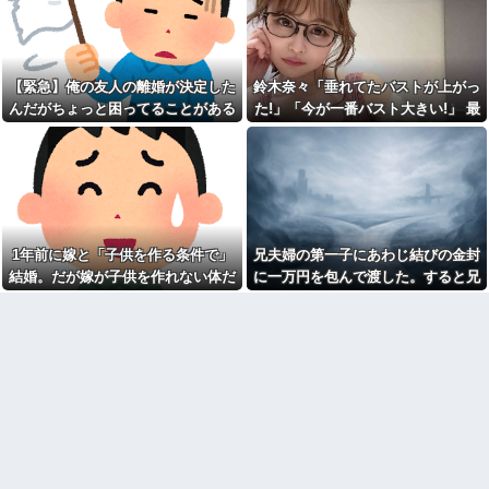
道路に面してて砂利敷きして
が・・・
記を見て、隠されていた本音を
るうちの土地。最近、DQNステ
知ることになり…
ップワゴンが５日程無断駐車。
A子母が「いじめるならうちの
さすがに腹が立ったので近所の
娘にしなさい」と学校やいじめ
金属加工工場に作ってもらった
っ子へ言い続けた。それで明る
ある物を…結果ｗｗｗ
【緊急】俺の友人の離婚が決定した
鈴木奈々「垂れてたバストが上がっ
かったA子が声も出さず瞬きだけ
イベント派遣で陰湿にいじら
んだがちょっと困ってることがある
た!」「今が一番バスト大きい!」 最
で返事するように…
れていた地味な男性スタッフ。
新の身長・体重も報告
スーパーでカゴやカート置き
ある日、高さ3mの階段から落ち
去りにする人が増えた気がす
かけた子どもをパルクールで爆
る。迷惑だと考えないのか
走＆ダイブし間一髪で救出！職
場の手のひら返しと評価爆上げ
母「おばあちゃんが従兄弟と
が凄まじかったｗｗ
結婚させようとしてる」私「ち
ょうどいい、その話利用する
【徹底議論】「日本をダメに
わ」→3日後にまさかの展開…
した総理大臣」←結局誰だと思
う？
1年前に嫁と「子供を作る条件で」
兄夫婦の第一子にあわじ結びの金封
鍵失くした男「45分だけ部屋
に入れろ！何もしないから！」
欠勤連絡してきた後輩を「未
結婚。だが嫁が子供を作れない体だ
に一万円を包んで渡した。すると兄
→女子大生「無理です（警察呼
読スルー」して強引に出勤させ
と知ったので離婚へ。
嫁から「もう二度と子供を産めない
びます）」→男「熱中症になれ
た。無事に終わった夜、後輩か
ってか！使えないな！」完全に...
ら届いた「意味深なLINE」の内
ことを望んでいるってことなんでし
容に血の気が引いた話←完全に
【画像】令和最新版の宇垣美
ょ！」とキレられ…
未読スルー見抜かれてて草
里さん←こう言うのでいいんだ
よが目一杯詰まってると話題にw
私のご飯に必ずケチをつけ、
w w w w w w w w
味が薄いと醤油をかける舅に
DQN返し
【画像】こういうキュートな
お尻をしてるヒロイン
最初はちょっと素直すぎるだ
wwwwwwwwww
けか？と思ってたが、マウンテ
ィング癖が凄まじいと分かって
【衝撃】ジャンポケ斉藤の被
切った友人がいた
害女性「バウムクーヘン売った