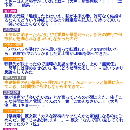
てさ～ほんと恥ずかしいわよね～（大声」新郎両親「！！！（土
下座」→ 結果・・・
旦那の元嫁「離婚したとはいえ、私が本来の妻。許可なく結婚す
るなんてどういう神経してるの？離婚届を記入して持って来い」
→笑いが止まらなくなり・・・
ホテルに泊まったんだけど従業員が最悪だった。折角の旅行で何
故私が怒鳴られなきゃいけなかったのだ
「パワハラを受けたから思い切って転職した」とSNSで呟いた
ら、速攻でパワハラかました元上司がLINEを送ってきた。
転職先が決まったので退職の意思を伝えたら。上司「無責任」
「簡単には辞めさせない」私（どうせ辞めるし…）→ 思いっきり
反論をしてみた
中途採用のAが部長から呼び出された。Aはヘラヘラと部屋に入っ
ていき、1時間後に号泣しながら出てきて…
嫁が涙声で『会いたいね』とか言っているのが聞こえた。俺「こ
んな時間に誰と電話してんの？」嫁「ごめんなさい…！（大号
泣」俺（キターー）→
【修羅場】彼女親「カスな家柄のヤツなんかと家族になるのはご
めんだ」俺「じゃあ別れます…」→ 彼女「なんで言い返してくれ
なかったの？（泣」