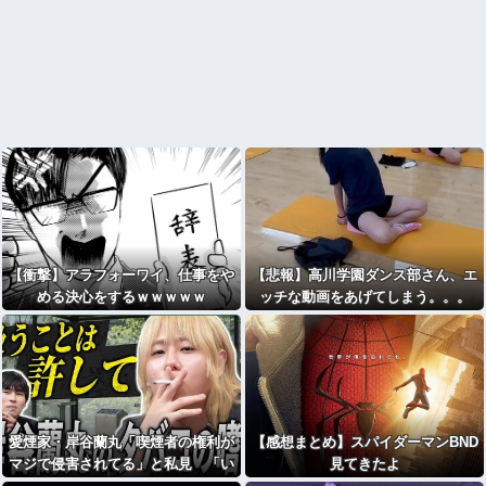
【衝撃】アラフォーワイ、仕事をや
【悲報】高川学園ダンス部さん、エ
める決心をするｗｗｗｗｗ
ッチな動画をあげてしまう。。。
愛煙家・岸谷蘭丸「喫煙者の権利が
【感想まとめ】スパイダーマンBND
マジで侵害されてる」と私見 「い
見てきたよ
くら税金を我々が払ってるんだと」