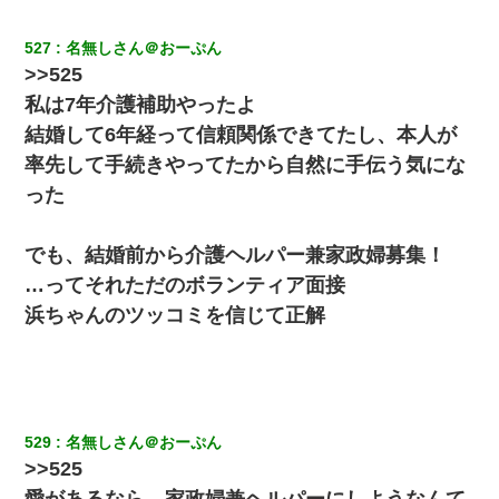
ていたら、旦那の顔が曇って雰囲気が一転。そそくさと話
を切り上げていつもより早く寝付いてしまった…｜生活｜
ワロタあんてな
527
名無しさん＠おーぷん
>>525
今日夫の実家に泊ったんだけど、朝起きたら股間がなんか
私は7年介護補助やったよ
モッコリしてた
結婚して6年経って信頼関係できてたし、本人が
率先して手続きやってたから自然に手伝う気にな
妻「ずっと好きだった人と一緒になりたいから、わかれて
ください」→離婚後、娘と実家で生活してると…
った
10年ほど前、息子がまだ年中だった時に離婚したんだけ
でも、結婚前から介護ヘルパー兼家政婦募集！
ど、一昨年の暮れに突然息子が職場を訪ねてきた。
…ってそれただのボランティア面接
浜ちゃんのツッコミを信じて正解
スマホを与えられて、中学卒業する頃にはすっかり女叩き
に洗脳された弟が、大学進学のために一人暮らししたいと
言い出した。
【画像】女の子「お母さん！！私ようやくファッションモ
デルに選ばれたの！絶対見に来てね！」→悲しい結果がこ
れ・・・
529
名無しさん＠おーぷん
>>525
【衝撃】嫁父の会社に勤続１０年、手取り１４万 → 俺「２
愛があるなら、家政婦兼ヘルパーにしようなんて