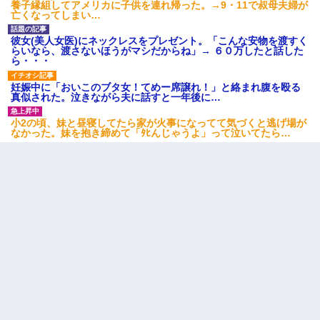
養子縁組してアメリカに子供を連れ帰った。→9・11で叔母夫婦が
亡くなってしまい…
彼女(美人女医)にネックレスをプレゼント。「こんな安物を渡すく
らいなら、渡さないほうがマシだからね」→ ６０万したと話した
ら・・・
妊娠中に「おいこのブタ女！てめー席譲れ！」と絡まれ腹を殴る
真似された。泣きながら夫に話すと一年後に…
小2の頃、妹と昼寝してたら家が火事になってて気づくと逃げ場が
なかった。妹を抱き締めて「ﾀﾋんじゃうよ」って泣いてたら…