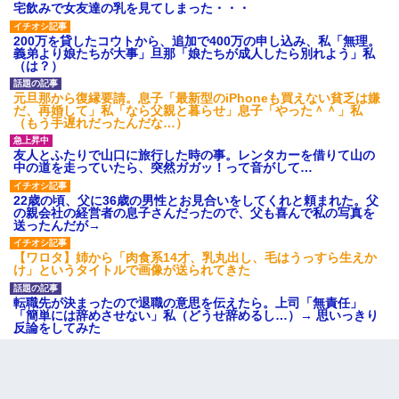
宅飲みで女友達の乳を見てしまった・・・
200万を貸したコウトから、追加で400万の申し込み、私「無理。
義弟より娘たちが大事」旦那「娘たちが成人したら別れよう」私
（は？）
元旦那から復縁要請。息子「最新型のiPhoneも買えない貧乏は嫌
だ、再婚して」私「なら父親と暮らせ」息子「やった＾＾」私
（もう手遅れだったんだな…）
友人とふたりで山口に旅行した時の事。レンタカーを借りて山の
中の道を走っていたら、突然ガガッ！って音がして…
22歳の頃、父に36歳の男性とお見合いをしてくれと頼まれた。父
の親会社の経営者の息子さんだったので、父も喜んで私の写真を
送ったんだが→
【ワロタ】姉から「肉食系14才、乳丸出し、毛はうっすら生えか
け」というタイトルで画像が送られてきた
転職先が決まったので退職の意思を伝えたら。上司「無責任」
「簡単には辞めさせない」私（どうせ辞めるし…）→ 思いっきり
反論をしてみた