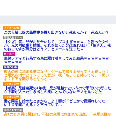
嫁に不倫されたから嫁と不倫相手に1000万の慰謝料請求し
た
近所のお寺に住み込みで手伝いしてる知的障害のオッサン
がいた。ある日、オッサンが火かき棒を持って顔を真っ赤
にしながら走り回っていて…
この母親は娘の黒歴史を掘り出さないと死ぬんか？ 死ぬんか？
【クズ】昔、兄がお見合いして「ブスすぎｗｗｗ」と断った女性
が、兄の同級生と結婚。それを知った兄は荒れ狂い、｢嫁さん、俺
のお古ですが気分はどう？」とメールを送った→
生保レディと行為する為に駆け引きしてみた結果ｗｗｗｗｗｗｗ
ｗｗｗｗｗ
彼氏の家に泊まる事になり、ゲームで盛り上がってさぁ寝よう！
と電気を消すとミシッって音が…彼「ちょっと待ってて」→勢い
よくドアを開けるとなんと…
【考察】兄嫁急死の1年後、兄が引越すというので手伝いに行った
ら下着が入った引き出しの奥にとんでもないモノを見つけた
妻と同居し始めたときから、よく妻が「どこかで音漏れしてな
い？音楽聞こえる」と言っていて…
高1のとき男に襲われ、不妊の叔母に頼まれて出産。→叔母夫婦が