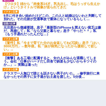
【ワロタ】姉から「肉食系14才、乳丸出し、毛はうっすら生えか
け」というタイトルで画像が送られてきた
9月に付き合い始めたけどこの、この人と結婚はないわと判断して
別れた。その元彼が交通事故で重体になっているらしく…
元旦那から復縁要請。息子「最新型のiPhoneも買えない貧乏は嫌
だ、再婚して」私「なら父親と暮らせ」息子「やった＾＾」私
（もう手遅れだったんだな…）
【驚愕】私「今まで育てた分のお金返してね(冗談)」息子「はい、
3000万円」→数年後。私「妹が病気になったから援助して欲し
い」→
【衝撃】ある工場に配属すると、女の人がみんな退職してしま
う。会社「仕事がハードだし田舎で娯楽も少ないからキツイの
か…」→ 実際は違った
クラスで一人無口で誰とも話さない男子がいた。→修学旅行に来
なかったその男子に女子達がお土産を渡した。5分後…