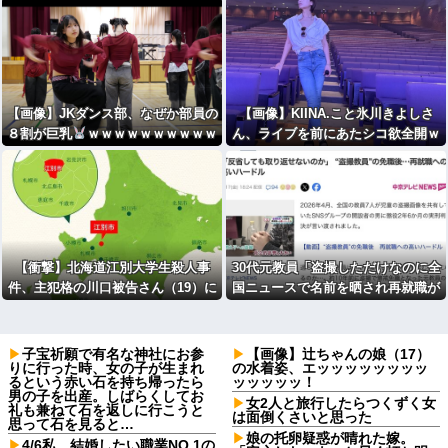
【画像】JKダンス部、なぜか部員の
【画像】KIINA.こと氷川きよしさ
８割が巨乳
ｗｗｗｗｗｗｗｗｗｗ
ん、ライブを前にあたシコ欲全開ｗ
ｗｗｗ
ｗｗｗｗｗ
【衝撃】北海道江別大学生殺人事
30代元教員「盗撮しただけなのに全
件、主犯格の川口被告さん（19）に
国ニュースで名前を晒され再就職が
無期懲役の判決・・・・・・・・・
難しい。あまりに酷い扱いだ」
子宝祈願で有名な神社にお参
【画像】辻ちゃんの娘（17）
りに行った時、女の子が生まれ
の水着姿、エッッッッッッッッ
るという赤い石を持ち帰ったら
ッッッッッ！
男の子を出産。しばらくしてお
女2人と旅行したらつくずく女
礼も兼ねて石を返しに行こうと
は面倒くさいと思った
思って石を見ると…
娘の托卵疑惑が晴れた嫁。
4/6私、結婚したい職業NO.1の