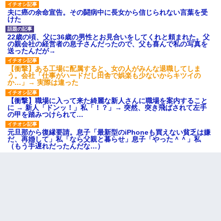
夫に癌の余命宣告。その闘病中に長女から信じられない言葉を受
けた
22歳の頃、父に36歳の男性とお見合いをしてくれと頼まれた。父
の親会社の経営者の息子さんだったので、父も喜んで私の写真を
送ったんだが→
【衝撃】ある工場に配属すると、女の人がみんな退職してしま
う。会社「仕事がハードだし田舎で娯楽も少ないからキツイの
か…」→ 実際は違った
【衝撃】職場に入って来た綺麗な新人さんに職場を案内すること
に → 新人「ドンッ！」私「！？」→ 突然、突き飛ばされて左手
の甲を踏みつけられて…
元旦那から復縁要請。息子「最新型のiPhoneも買えない貧乏は嫌
だ、再婚して」私「なら父親と暮らせ」息子「やった＾＾」私
（もう手遅れだったんだな…）