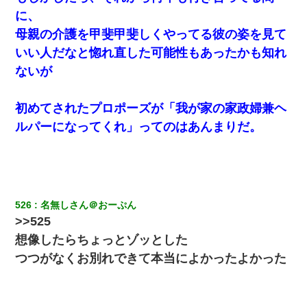
に、
上司「何なの、この書類！！」私「あの‥」上司「今は私
が話してるの！」私「ですから」上司「黙って聞きなさ
母親の介護を甲斐甲斐しくやってる彼の姿を見て
い！」私「それは」上司「言い訳しない！」→結果ｗｗｗ
ｗｗ
いい人だなと惚れ直した可能性もあったかも知れ
ないが
小2の頃、妹と昼寝してたら家が火事になってて気づくと逃
げ場がなかった。妹を抱き締めて「ﾀﾋんじゃうよ」って泣
いてたら…
初めてされたプロポーズが「我が家の家政婦兼ヘ
ルパーになってくれ」ってのはあんまりだ。
旦那の元カノをSNSで探して写真を保存して顔面評価スレ
で写真を晒してた。ほとんどがブスという評価の中で二人
ほど意外に好評価で苦々しく思った
【身体で払わせて】女友達「ごめん、何も言わずにお金貸
してください……」俺「いいよ！いくら？」女友達「10万
526
名無しさん＠おーぷん
円ぐらい……」俺「ほい！10万！」→
>>525
想像したらちょっとゾッとした
【唖然】帰宅したら旦那のスポーツカーが消えていた。警
察『目立つし、すぐ見つかるかもしれません』→ 数時間
つつがなくお別れできて本当によかったよかった
後・・警察『××さんご存じですか？』
妹が嘘つきな元カレと寄りを戻してしまったという話をし