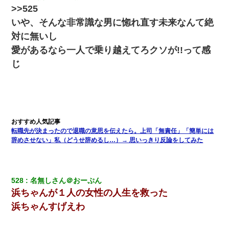
じゃ晴れない）
>>525
いや、そんな非常識な男に惚れ直す未来なんて絶
同じマンションに住んでる女性が鍵をわかりやすいところ
対に無いし
に隠している事に気づいた俺「忍びこんでみよう！」→ 結
果
愛があるなら一人で乗り越えてろクソが!!って感
じ
全く親しくないママ友Aから突然「飲み会しよう」と誘われ
たがお断りした。後日Aの企みを知ってゾッとするやら腹立
つやら！
私「まとめ買いして冷凍ストックしてる」Ａ「ずるい！ク
レクレ！」私「なんでよ」Ａ「ケーチ！バーカ！」→ 後
日、Ａ旦那が凸してきた
転職先が決まったので退職の意思を伝えたら。上司「無責任」「簡単には
辞めさせない」私（どうせ辞めるし…）→ 思いっきり反論をしてみた
子供の頃、母の弟にイタズラされてて中学に入ってから関
係を持ってしまった。拒絶したら「全部バラしてやる」と
脅迫されたので両親に全部話した。
528
名無しさん＠おーぷん
浜ちゃんが１人の女性の人生を救った
婚活パーティーでよく会う美女がいた。こんな完璧な容姿
を持ってしても結婚て難しいんだなぁ…と思ってた
浜ちゃんすげえわ