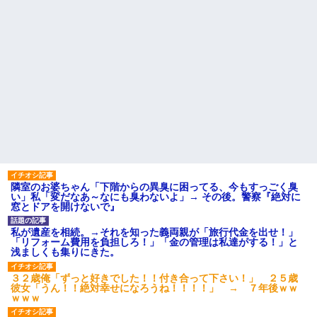
隣室のお婆ちゃん「下階からの異臭に困ってる、今もすっごく臭
い」私「変だなあ～なにも臭わないよ」→ その後。警察『絶対に
窓とドアを開けないで』
私が遺産を相続。→それを知った義両親が「旅行代金を出せ！」
「リフォーム費用を負担しろ！」「金の管理は私達がする！」と
浅ましくも集りにきた。
３２歳俺「ずっと好きでした！！付き合って下さい！」 ２５歳
彼女「うん！！絶対幸せになろうね！！！！」 → ７年後ｗｗ
ｗｗｗ