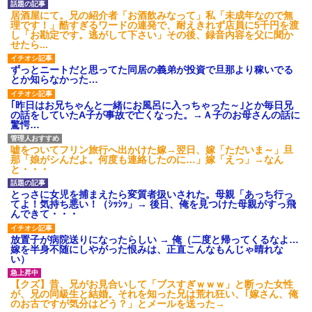
後続車にクラクションを鳴ら
居酒屋にて。兄の紹介者「お酒飲みなって」私「未成年なので無
され彼氏が逆切れ。「何クラク
理です！」酷すぎるワードの連発で、耐えきれず店員に5千円を渡
ション鳴らしてんだ！降りてこ
し「お勘定です。逃がして下さい」その後、録音内容を父に聞か
いよ！」と怒鳴りだし...
せたら...
【衝撃】報酬100万円超の治験
募集がこちらｗｗｗｗｗ(※画像
ずっとニートだと思ってた同居の義弟が投資で旦那より稼いでる
あり)
とか知らなかった…
【ネット騒然】惨殺されたタ
ワマン頂き女子のこの動画、す
｢昨日はお兄ちゃんと一緒にお風呂に入っちゃった～｣とか毎日兄
げえええええｗｗｗｗｗｗｗｗ
の話をしていたA子が事故で亡くなった。→Ａ子のお母さんの話に
ｗｗｗ
驚愕…
【愕然】白のクラウン俺氏、
高速道路左車線を制限速度で走
嘘をついてフリン旅行へ出かけた嫁→翌日、嫁「ただいま～」旦
った結果wwwwwwwwwwww
那「娘がシんだよ。何度も連絡したのに…」嫁「えっ」→なん
百年の恋12-899 食べた量を
と・・・
張り合ってくる
【悲報】佐藤輝明・・・２軍
とっさに女児を捕まえたら変質者扱いされた。母親「あっち行っ
でも盛大にやらかす←あまり悲
てよ！気持ち悪い！（ｼｯｼｯ」→ 後日、俺を見つけた母親がすっ飛
しませないでくれ
んできて・・・
放置子が病院送りになったらしい → 俺（二度と帰ってくるなよ…
嫁を半身不随にしやがった恨みは、正直こんなもんじゃ晴れな
い）
【クズ】昔、兄がお見合いして「ブスすぎｗｗｗ」と断った女性
が、兄の同級生と結婚。それを知った兄は荒れ狂い、｢嫁さん、俺
のお古ですが気分はどう？」とメールを送った→