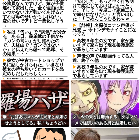
「安心した、もっと早く打ち明
公務員なんですけど、嫁が子供
けて鑑定しておけばよかった」
連れて家出した。全く理由は思
と。そして「今度こそ家族三人
いつかないけど強いてあげると
で幸せになりたい」と言い出し
すれば母のせいかもしれない。
た！！ごめんこうむるわｗｗ
嫁のせいでアトピー悪化しそう
→
【訃報】名探偵コナン声優が
死去 → 今トンデモナイことにな
私は『匂い』で “病気” が分か
ってる・・・
る→ある日、義弟嫁の子供から
「ガンの匂い」がし始めたの
高校３年生の女です。家が嫌
で、夫経由で「ガンではない
いすぎて家を出て現在養護施設
か」と伝えたら怒って絶縁、そ
で暮らしています
の結果・・・
声優の声でAI動画作ってる人
彼女が中古カードショップで
達、終了へ他
男に話しかけられた。いきなり
高校３年生の女です。家が嫌
彼女の持ち歩いてたカードを品
いすぎて家を出て現在養護施設
定めしだしたらしく…
で暮らしています
同僚男性とのお付き合いを断
レッドブルリザーブの角田裕
ったら「理屈に合わない主張を
毅、ケイナさんと一緒に酒蔵巡
振りかざす感情的なヒステリー
りをしている模様
女」と言いふらされて・・・
鍵失くした男「45分だけ部屋
転校生と仲良くなってその子
に入れろ！何もしないから！」
の家に遊びに行ったら私が小さ
→女子大生「無理です（警察呼
い頃に撮った写真があった
びます）」→男「熱中症になれ
Aさんの家に子連れで集まって
ってか！使えないな！」完全に
母「おばあちゃんが従兄弟と結婚さ
女「今の夫とは離婚する。次はマジ
遊ばせてたときに、ゲーム機が
不審者で草ｗｗｗ
せようとしてる」私「ちょうどい
メで経済力のある男と結婚したい
壊れた。親は「誰がやった
【画像】水着の女さん「は
の？」と犯人探しが始まり...
い、その話利用するわ」→3日後に
な」私「幸せになってね！」→産科
い、好きに触っていーーーーー
私「どこに行ってたの？」娘
ーーよ？笑」⇒♡♡
まさかの展開…
の授乳室で出会った女性のその後
「…」→無言で家を出た娘の日