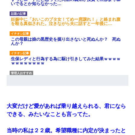
いでるとか知らなかった…
妊娠中に「おいこのブタ女！てめー席譲れ！」と絡まれ腹
を殴る真似された。泣きながら夫に話すと一年後に…
この母親は娘の黒歴史を掘り出さないと死ぬんか？ 死ぬ
んか？
生保レディと行為する為に駆け引きしてみた結果ｗｗｗｗ
ｗｗｗｗｗｗｗｗ
夫に癌の余命宣告。その闘病中に長女から信じられない言
葉を受けた
父が他界→父のフリン相手『どうか相続を放棄して下さ
い、昔のことは謝ります。ごめんなさい…』私「お子さん
大変だけど愛があれば乗り越えられる、君になら
はフリン略奪婚って知ってるの？」相手『 』結果→
できる、みたいなことも言ってた。
ケーキバイキングにいた単独の50くらいのオッサン、強烈
だった。
当時の私は２２歳。希望職種に内定が決まったと