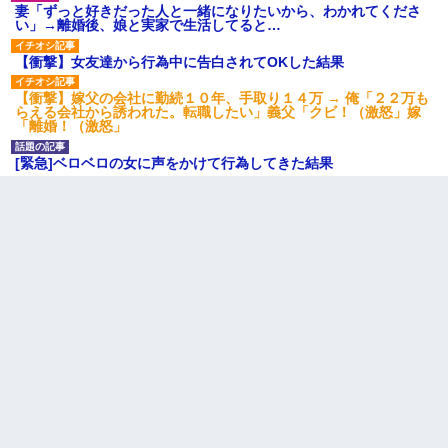
妻「ずっと好きだった人と一緒になりたいから、わかれてくださ
い」→離婚後、娘と実家で生活してると…
【衝撃】女友達から行為中に告白されてOKした結果
【衝撃】嫁父の会社に勤続１０年、手取り１４万 → 俺「２２万も
らえる会社から誘われた。転職したい」義父「クビ！（激怒」嫁
「離婚！（激怒」
[緊急]ベロベロの女に声をかけて行為してきた結果