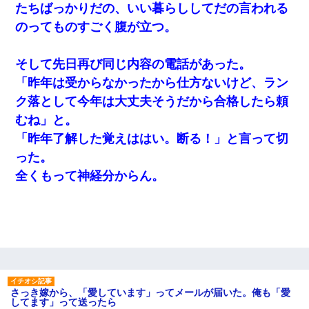
たちばっかりだの、いい暮らししてだの言われる
旦那が長男のDNA鑑定をしたら血縁関係0%だった。旦那
「やっぱりウワキしてたんだな…」長男「俺は誰の子供な
のってものすごく腹が立つ。
の？」長女・次男「ウワキ女！」
そして先日再び同じ内容の電話があった。
義兄嫁「娘が大学に入ったら下宿させて」私「しつこい、
学校斡旋のアパートに行け」→ 旦那が義兄に通報したら
「昨年は受からなかったから仕方ないけど、ラン
「志望校を変えろ！」とキレて・・・
ク落として今年は大丈夫そうだから合格したら頼
むね」と。
【不幸な結婚式】新郎親族「ブスのくせにドレスなんか着
ちゃってさ～ほんと恥ずかしいわよね～（大声」新郎両親
「昨年了解した覚えははい。断る！」と言って切
「！！！（土下座」→ 結果・・・
った。
三年働いてたパートを突然クビになった。しかし元職場の
全くもって神経分からん。
主要取引先のトップが母方の叔父だったので…
旦那の元嫁「離婚したとはいえ、私が本来の妻。許可なく
結婚するなんてどういう神経してるの？離婚届を記入して
持って来い」→笑いが止まらなくなり・・・
小学生の妹が20代の弟とチューしてるのに、見て見ぬふり
の親を見てから実家を出た。それから15年、妹が弟の子を
さっき嫁から、「愛しています」ってメールが届いた。俺も「愛
妊娠したらしくもう堕胎できない月なんだと母から連絡が
してます」って送ったら
きた…｜生活｜ワロタあんてな