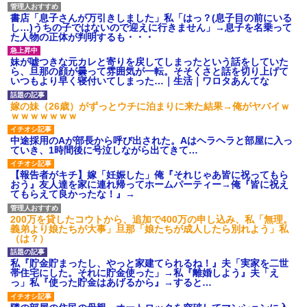
書店「息子さんが万引きしました」私「はっ？(息子目の前にいる
し…)うちの子ではないので迎えに行きません」→息子を名乗って
【GJ!】会社から帰宅中、広い駐車場にエンジンかけっ放し
た人物の正体が判明するも・・・
の車を発見。しかも「ヒィ～」みたいな声も聞こえてきた
ので気になって近寄ったら女の子がおっさんの下敷きにな
ってた
妹が嘘つきな元カレと寄りを戻してしまったという話をしていた
ら、旦那の顔が曇って雰囲気が一転。そそくさと話を切り上げて
いつもより早く寝付いてしまった…｜生活｜ワロタあんてな
生保レディと行為する為に駆け引きしてみた結果ｗｗｗｗ
ｗｗｗｗｗｗｗｗ
嫁の妹（26歳）がずっとウチに泊まりに来た結果→俺がヤバイｗ
ｗｗｗｗｗｗｗ
出張中の旦那から『フリンしやがって、このクズ』と電話
中途採用のAが部長から呼び出された。Aはヘラヘラと部屋に入っ
が。私「本当に家まで来たの？証拠は？」旦那「俺の言葉
ていき、1時間後に号泣しながら出てきて…
が信じられないのか！」→ 離婚後
【報告者がキチ】嫁「妊娠した」俺『それじゃあ皆に祝ってもら
おう』友人達を家に連れ帰ってホームパーティー→俺『皆に祝え
10年ほど前、息子がまだ年中だった時に離婚したんだけ
てもらえて良かったな！』→
ど、一昨年の暮れに突然息子が職場を訪ねてきた。
200万を貸したコウトから、追加で400万の申し込み、私「無理。
義弟より娘たちが大事」旦那「娘たちが成人したら別れよう」私
（は？）
彼女(37)の情欲がえげつない件ｗｗｗｗｗｗｗ
私『貯金貯まったし、やっと家建てられるね！』夫「実家を二世
帯住宅にした。それに貯金使った」→私『離婚しよう』夫「え
200万を貸したコウトから、追加で400万の申し込み、私
っ」私『使った貯金はあげるから』→すると…
「無理。義弟より娘たちが大事」旦那「娘たちが成人した
ら別れよう」私（は？）