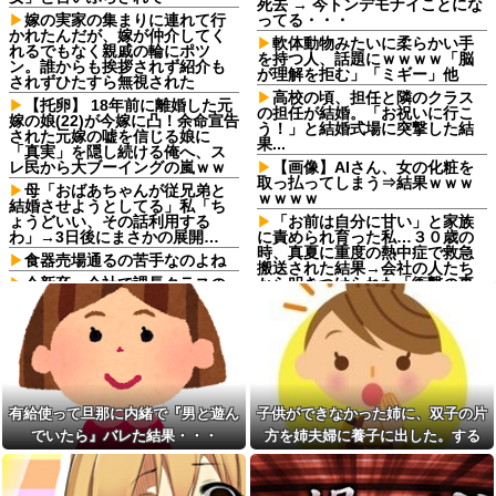
死去 → 今トンデモナイことにな
嫁の実家の集まりに連れて行
ってる・・・
かれたんだが、嫁が仲介してく
軟体動物みたいに柔らかい手
れるでもなく親戚の輪にポツ
を持つ人、話題にｗｗｗｗ「脳
ン。誰からも挨拶されず紹介も
が理解を拒む」「ミギー」他
されずひたすら無視された
高校の頃、担任と隣のクラス
【托卵】 18年前に離婚した元
の担任が結婚。「お祝いに行こ
嫁の娘(22)が今嫁に凸！余命宣告
う！」と結婚式場に突撃した結
された元嫁の嘘を信じる娘に
果...
「真実」を隠し続ける俺へ、ス
レ民から大ブーイングの嵐ｗｗ
【画像】AIさん、女の化粧を
取っ払ってしまう⇒結果ｗｗｗ
母「おばあちゃんが従兄弟と
ｗｗｗｗ
結婚させようとしてる」私「ち
ょうどいい、その話利用する
「お前は自分に甘い」と家族
わ」→3日後にまさかの展開…
に責められ育った私…３０歳の
時、真夏に重度の熱中症で救急
食器売場通るの苦手なのよね
搬送された結果→会社の人たち
今新卒、会社で課長クラスの
から叩きつけられた「衝撃の事
人に半年以上私だけ攻撃され続
実」に絶句
けた。精神的にも身体的にも参
【画像あり】弊社の女性社
ってしまった
員、胸を強調しすぎで困るんだ
アルコール依存症の夫が大暴
がｗｗｗｗｗｗｗｗｗｗ
れ。私「休肝日くらい作って
「お前は自分に甘い」と家族
よ」夫「必要ない！」→大暴れ
に責められ育った私…３０歳の
する夫を見たウトメに真実を話
時、真夏に重度の熱中症で救急
有給使って旦那に内緒で『男と遊ん
子供ができなかった姉に、双子の片
した結果…
搬送された結果→会社の人たち
でいたら』バレた結果・・・
方を姉夫婦に養子に出した。する
小さいフランス料理店をやっ
から叩きつけられた「衝撃の事
ているのだが、ケチ主婦団体に
実」に絶句
と、養子に出した子がすごく礼儀正
「子持ちの主婦を大事にしない
友人とファミレスでごはんを
しくてビックリ
と店は潰れる･･･」云々色々言わ
食べてたら通りかかった友人彼