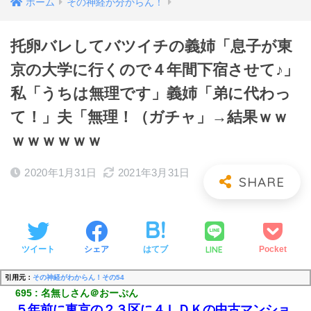
ホーム
その神経が分からん！
托卵バレしてバツイチの義姉「息子が東
京の大学に行くので４年間下宿させて♪」
私「うちは無理です」義姉「弟に代わっ
て！」夫「無理！（ガチャ」→結果ｗｗ
ｗｗｗｗｗｗ
2020年1月31日
2021年3月31日
LINE
ツイート
シェア
はてブ
Pocket
引用元：
その神経がわからん！その54
695
名無しさん＠おーぷん
５年前に東京の２３区に４ＬＤＫの中古マンショ