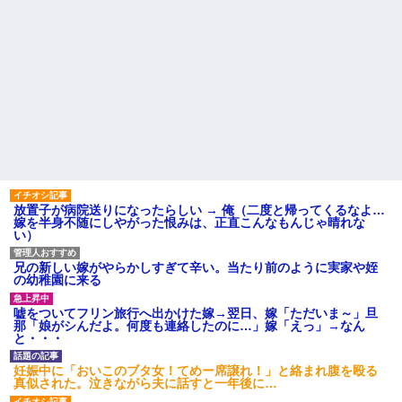
放置子が病院送りになったらしい → 俺（二度と帰ってくるなよ…
嫁を半身不随にしやがった恨みは、正直こんなもんじゃ晴れな
い）
兄の新しい嫁がやらかしすぎて辛い。当たり前のように実家や姪
の幼稚園に来る
嘘をついてフリン旅行へ出かけた嫁→翌日、嫁「ただいま～」旦
那「娘がシんだよ。何度も連絡したのに…」嫁「えっ」→なん
と・・・
妊娠中に「おいこのブタ女！てめー席譲れ！」と絡まれ腹を殴る
真似された。泣きながら夫に話すと一年後に…