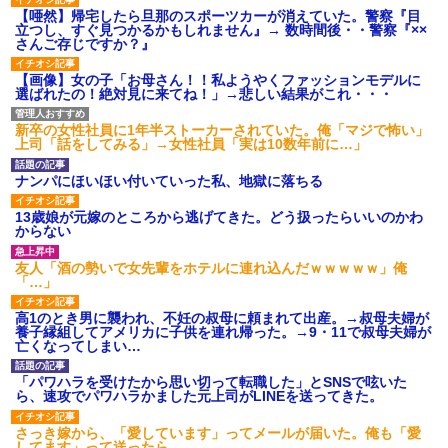
【唖然】帰宅したら旦那のスポーツカーが消えていた。警察『目
立つし、すぐ見つかるかもしれません』→ 数時間後・・警察『××
さんご存じですか？』
【画像】女の子「お母さん！！私ようやくファッションモデルに
選ばれたの！絶対見に来てね！」→悲しい結果がこれ・・・
新卒の女性社員に1年半ストーカーされていた。俺「マジで怖い」
上司「話をしてみる」→女性社員「実は10数年前に…」
ナンパにほいほい付いていった私、地獄に落ちる
13歳娘が元嫁のところから逃げてきた。どう扱ったらいいのかわ
からない
友人「酒の勢いで女先輩をホテルに連れ込んだｗｗｗｗｗ」俺
「…」
高1のとき男に襲われ、不妊の叔母に頼まれて出産。→叔母夫婦が
養子縁組してアメリカに子供を連れ帰った。→9・11で叔母夫婦が
亡くなってしまい…
「パワハラを受けたから思い切って転職した」とSNSで呟いた
ら、速攻でパワハラかました元上司がLINEを送ってきた。
さっき嫁から、「愛しています」ってメールが届いた。俺も「愛
してます」って送ったら