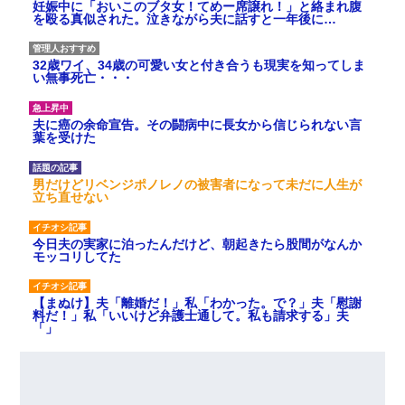
妊娠中に「おいこのブタ女！てめー席譲れ！」と絡まれ腹
を殴る真似された。泣きながら夫に話すと一年後に…
32歳ワイ、34歳の可愛い女と付き合うも現実を知ってしま
い無事死亡・・・
夫に癌の余命宣告。その闘病中に長女から信じられない言
葉を受けた
男だけどリベンジポノレノの被害者になって未だに人生が
立ち直せない
今日夫の実家に泊ったんだけど、朝起きたら股間がなんか
モッコリしてた
【まぬけ】夫「離婚だ！」私「わかった。で？」夫「慰謝
料だ！」私「いいけど弁護士通して。私も請求する」夫
「」
【身体で払わせて】女友達「ごめん、何も言わずにお金貸
してください……」俺「いいよ！いくら？」女友達「10万
円ぐらい……」俺「ほい！10万！」→