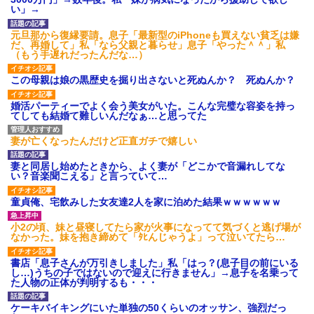
ワマン頂き女子のこの動画、す
い」→
げえええええｗｗｗｗｗｗｗｗ
ｗｗｗ
元旦那から復縁要請。息子「最新型のiPhoneも買えない貧乏は嫌
【愕然】白のクラウン俺氏、
だ、再婚して」私「なら父親と暮らせ」息子「やった＾＾」私
高速道路左車線を制限速度で走
（もう手遅れだったんだな…）
った結果wwwwwwwwwwww
百年の恋12-899 食べた量を
この母親は娘の黒歴史を掘り出さないと死ぬんか？ 死ぬんか？
張り合ってくる
【悲報】佐藤輝明・・・２軍
婚活パーティーでよく会う美女がいた。こんな完璧な容姿を持っ
でも盛大にやらかす←あまり悲
てしても結婚て難しいんだなぁ…と思ってた
しませないでくれ
妻が亡くなったんだけど正直ガチで嬉しい
妻と同居し始めたときから、よく妻が「どこかで音漏れしてな
い？音楽聞こえる」と言っていて…
童貞俺、宅飲みした女友達2人を家に泊めた結果ｗｗｗｗｗｗ
小2の頃、妹と昼寝してたら家が火事になってて気づくと逃げ場が
なかった。妹を抱き締めて「ﾀﾋんじゃうよ」って泣いてたら…
書店「息子さんが万引きしました」私「はっ？(息子目の前にいる
し…)うちの子ではないので迎えに行きません」→息子を名乗って
た人物の正体が判明するも・・・
ケーキバイキングにいた単独の50くらいのオッサン、強烈だっ