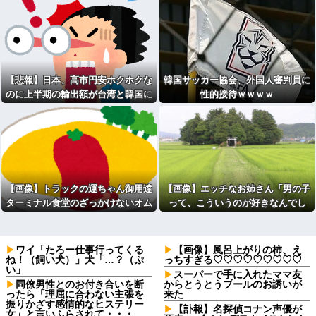
【悲報】日本、高市円安ホクホクな
韓国サッカー協会、外国人審判員に
のに上半期の輸出額が台湾と韓国に
性的接待ｗｗｗｗ
抜かれるww
【画像】トラックの運ちゃん御用達
【画像】エッチなお姉さん「男の子
ターミナル食堂のざっかけないオム
って、こういうのが好きなんでし
ライスｗｗｗｗｗｗｗｗｗｗ
ょ…？」
ワイ「たろー仕事行ってくる
【画像】風呂上がりの柿、え
ね！（飼い犬）」犬「…？（ぷ
っちすぎる♡♡♡♡♡♡♡♡♡
い」
スーパーで手に入れたママ友
同僚男性とのお付き合いを断
からとうとうプールのお誘いが
ったら「理屈に合わない主張を
来た
振りかざす感情的なヒステリー
【訃報】名探偵コナン声優が
女」と言いふらされて・・・