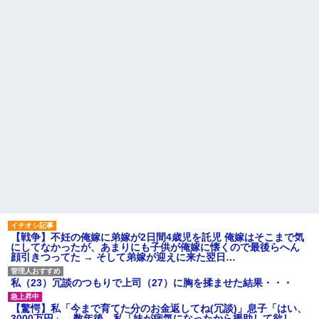
か？？？？？？？
高校３年生の女です。家が嫌
【復讐】 ある職業の人材を育
いすぎて家を出て現在養護施設
成する高校に通ってたんだが、
で暮らしています
体力ないヤツはイジメられて全
旦那の祖父が亡くなった。私
寮制だから逃げ出すこともでき
「エプロン持って行った方がい
なかった→あるイジっ子が自...
いよね」旦那「余計な出費すん
ハードオフに売っていた4万
な。そんなもん買うなら今後一
4000円のフィギュアがヤバすぎ
切金を出さねぇぞ」私「え
るｗｗｗｗｗｗ「こんな高い
っ…」
の？ｗｗ」「逆に超安い」
主な税金の成り立ちを調べて
私「ちょっと、人の家の金庫
みたよ
触らないでよ！」キチママ『そ
こに金庫があったから、開けて
みようとしただけ☆』義兄「泥
は出てけ！二度と来るな！」結
果・・・
私「初めて飲む味だけどなん
のお茶？」彼「ちっ！」私「」
【GIF】JSのカンチョーワロ
タ
後続車にクラクションを鳴ら
【戦争】不妊の俺嫁に弟嫁が2日間4歳児を託児 俺嫁はそこまで気
され彼氏が逆切れ。「何クラク
にしてなかったが、あまりにも子供が俺嫁に懐くので最後らへん
ション鳴らしてんだ！降りてこ
顔引きつってた → そして弟嫁が迎えに来た翌日…
いよ！」と怒鳴りだし...
【衝撃】報酬100万円超の治験
私（23）冗談のつもりで上司（27）に胸を揉ませた結果・・・
募集がこちらｗｗｗｗｗ(※画像
あり)
【驚愕】私「今まで育てた分のお金返してね(冗談)」息子「はい、
【ネット騒然】惨殺されたタ
3000万円」→数年後。私「妹が病気になったから援助して欲し