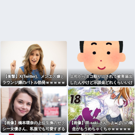
【衝撃】X(Twitter)、メンエス嬢と
上司からタコ殴りにされて被害届出
ラウンジ嬢のバトル勃発ｗｗｗｗｗ
したんやけど示談金どれくらいいけ
ｗｗｗ
そう？？？
【画像】橋本環奈の上位互換のセク
【画像】咲-saki-さん、お●ぱいの概
シー女優さん、私服でも可愛すぎる
念がもうめちゃくちゃｗｗｗｗｗ
ｗｗｗｗｗｗｗｗｗ