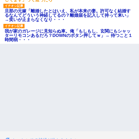
旦那の元嫁「離婚したとはいえ、私が本来の妻。許可なく結婚す
るなんてどういう神経してるの？離婚届を記入して持って来い」
→笑いが止まらなくなり・・・
我が家のガレージに見知らぬ車。俺「もしもし、玄関にもシャッ
ターリモコンあるだろ？DOWNのボタン押してｗ」→ 待つこと１
時間弱・・・