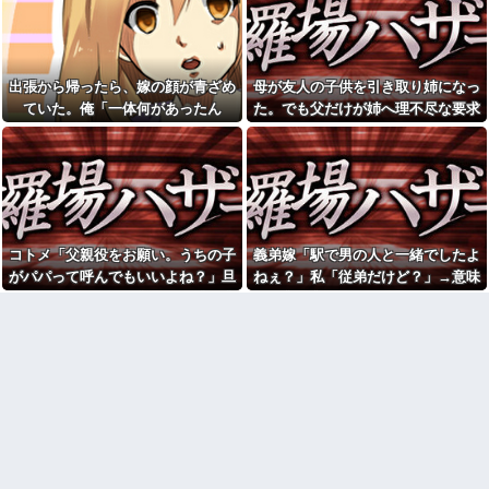
れてしまい...
が入ってきて無断で友人の皿を
いつものスーパーで偶然見か
奪いまだ数口しか食べてないオ
けた義弟嫁。夫に何気なくその
ムライスをどんどん食べ始めた
話しただけなのに、そこから妙
イベント派遣で陰湿にいじら
な空気になってしまい…
れていた地味な男性スタッフ。
出張から帰ったら、嫁の顔が青ざめ
母が友人の子供を引き取り姉になっ
彼氏が『この車』買おうとし
ある日、高さ3mの階段から落ち
ていた。俺「一体何があったん
た。でも父だけが姉へ理不尽な要求
て私とケンカになってるんだけ
かけた子どもをパルクールで爆
どｗｗｗｗｗｗ
走＆ダイブし間一髪で救出！職
だ？」嫁「…」→子供たちに話を聞
ばかり押し付けていて…
場の手のひら返しと評価爆上げ
【うわぁ】 都営団地住み、年
くと…
が凄まじかったｗｗ
収10万円上げると「大変なこ
と」になるｗｗｗｗｗｗｗ
味噌汁にアレを入れてしまう
嫁(メシマズ)にブチギレた俺。
シャウエッセン公式、またこ
……帰ったら離婚届がありまし
ういうのでいい丼をポスト
た
女「43億円注文して………キ
「今思えばなんであんなに夢
コトメ「父親役をお願い。うちの子
義弟嫁「駅で男の人と一緒でしたよ
ャンセルっと！」←こいつの目
中になったんやろ…」と思うコ
的
がパパって呼んでもいいよね？」旦
ねぇ？」私「従弟だけど？」→意味
ンテンツ
【怒報】国税庁「あのさぁ！
那「それは無理」→断った途端に大
深な言い方をされてウンザリして…
【画像】思わず保存したくな
君らがちゃんと納税してくれな
る「笑える画像・最高な画像」
騒ぎになり…
いとこうなっちゃうけどどうす
貼っていけｗｗｗｗｗ
る？！」←これw w w w w w w
w
【修羅場】不妊と判明した
夫、前妻の娘に「実の子じゃな
【衝撃】若い女の子からする
い！」と訴えた結果ｗｗｗｗ
「甘い匂い」の正体、まさか分
からないDTなんておらんよな？
33歳くらいから太ったせいか
よな？w w w w w w w w w w w
加齢で＊が緩んだのかチョビッ
と漏れるようになった
【驚愕】マチアプで会った外
国人からまさかの『こう』言わ
相手がどんなパイプ持ってい
れたんやがこれワイ詰み
るかも知れないのに…