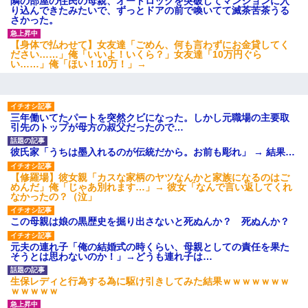
隣の部屋の住民の母親、オートロックを突破してマンションに入
り込んできたみたいで、ずっとドアの前で喚いてて滅茶苦茶うる
さかった。
童貞俺、宅飲みした女友達2人を家に泊めた結果ｗｗｗｗｗ
ｗ
【身体で払わせて】女友達「ごめん、何も言わずにお金貸してく
ださい……」俺「いいよ！いくら？」女友達「10万円ぐら
い……」俺「ほい！10万！」→
【考察】兄嫁急死の1年後、兄が引越すというので手伝いに
行ったら下着が入った引き出しの奥にとんでもないモノを
見つけた
三年働いてたパートを突然クビになった。しかし元職場の主要取
元旦那から復縁要請。息子「最新型のiPhoneも買えない貧
引先のトップが母方の叔父だったので…
乏は嫌だ、再婚して」私「なら父親と暮らせ」息子「やっ
た＾＾」私（もう手遅れだったんだな…）
彼氏家「うちは墨入れるのが伝統だから。お前も彫れ」 → 結果…
【修羅場】彼女親「カスな家柄のヤツなんかと家族になるのはご
めんだ」俺「じゃあ別れます…」→ 彼女「なんで言い返してくれ
なかったの？（泣」
この母親は娘の黒歴史を掘り出さないと死ぬんか？ 死ぬんか？
元夫の連れ子「俺の結婚式の時くらい、母親としての責任を果た
そうとは思わないのか！」→どうも連れ子は…
生保レディと行為する為に駆け引きしてみた結果ｗｗｗｗｗｗｗ
ｗｗｗｗｗ