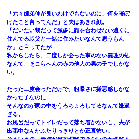
嘘をついてフリン旅行へ出かけた嫁→翌日、嫁「ただいま
「元々姉弟仲が良いわけでもないのに、何を寝ぼ
～」旦那「娘がシんだよ。何度も連絡したのに…」嫁「え
っ」→なんと・・・
けたこと言ってんだ」と夫はあきれ顔。
「だいたい甥だって滅多に顔を合わせない遠くに
元夫の連れ子「俺の結婚式の時くらい、母親としての責任
住んでる叔父と一緒に住みたいなんて思うもん
を果たそうとは思わないのか！」→どうも連れ子は…
か」と言ってたが
私からしたら、二度しか会った事のない義理の甥
【復讐】義兄嫁「生活費、足りない分を貸してほしい」私
「貸すわけないでしょｗｗｗｗ」→ 理由を話したら泣き出
なんて、そこらへんの赤の他人の男の子でしかな
して・・私（あまりにも希望通り）
い。
ホテルに泊まったんだけど従業員が最悪だった。折角の旅
行で何故私が怒鳴られなきゃいけなかったのだ
たった二度会っただけで、粗暴さに嫌悪感しかな
かった子なのに
【修羅場】彼女親「カスな家柄のヤツなんかと家族になる
そんなのが家の中をうろちょろしてるなんて嫌過
のはごめんだ」俺「じゃあ別れます…」→ 彼女「なんで言
い返してくれなかったの？（泣」
ぎる。
お風呂だってトイレだって落ち着かないし、夫が
見合いにて。嫁「はじめまして」俺「失礼ですが○○さんご
出張中なんかふたりっきりとか正直怖い。
本人ですか？」