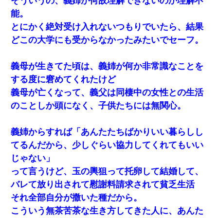
そういうの、義姉が何故理解できないのか理解不
姉旦那の友達「ほんとのパパだよ～」私のお腹を触ってほ
能。
ざく。→思わず手を叩いて振り払ったら…
とにかく絶対受け入れないつもりでいたら、結果
どこの大学にも受からなかったみたいでセーフ。
彼氏家「うちは墨入れるのが伝統だから。お前も彫れ」 →
結果…
義母が生きてた頃は、義姉が何か非常識なことを
義兄嫁が義実家で「コロナ陽性だったからこのまま療養さ
する度に窘めてくれたけど
せて下さい」と言い出してド修羅場になった
義母が亡くなって、義父は同棲中の女性との生活
のことしか頭になく、子供たちには無関心。
我が家のガレージに見知らぬ車。俺「もしもし、玄関にも
シャッターリモコンあるだろ？DOWNのボタン押してｗ」
→ 待つこと１時間弱・・・
義姉からすれば「あんたたちばかりいい暮らしし
てるんだから、少しぐらい協力してくれてもいい
放置子が病院送りになったらしい → 俺（二度と帰ってくる
なよ…嫁を半身不随にしやがった恨みは、正直こんなもん
じゃない」
じゃ晴れない）
って言うけど、玉の輿狙って托卵して結婚して、
バレて放り出されて慰謝料請求されて貧乏生活
父親がくも膜下出血で突然ﾀﾋ。→母の貯金が0なことが判
明。→母「私を家に置いてほしい、どうか見捨てないで(土
それ全部自分が撒いた種だから。
下座」俺・嫁「…」
こういう無茶苦茶な生き方してきた人に、あんた