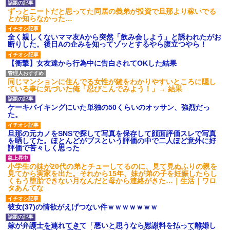
いよ！」と怒鳴りだし...
ずっとニートだと思ってた同居の義弟が投資で旦那より稼いでる
【衝撃】報酬100万円超の治験
とか知らなかった…
募集がこちらｗｗｗｗｗ(※画像
あり)
全く親しくないママ友Aから突然「飲み会しよう」と誘われたがお
【ネット騒然】惨殺されたタ
断りした。後日Aの企みを知ってゾッとするやら腹立つやら！
ワマン頂き女子のこの動画、す
げえええええｗｗｗｗｗｗｗｗ
ｗｗｗ
【衝撃】女友達から行為中に告白されてOKした結果
【愕然】白のクラウン俺氏、
高速道路左車線を制限速度で走
同じマンションに住んでる女性が鍵をわかりやすいところに隠し
った結果wwwwwwwwwwww
ている事に気づいた俺「忍びこんでみよう！」→ 結果
百年の恋12-899 食べた量を
張り合ってくる
ケーキバイキングにいた単独の50くらいのオッサン、強烈だっ
【悲報】佐藤輝明・・・２軍
た。
でも盛大にやらかす←あまり悲
しませないでくれ
旦那の元カノをSNSで探して写真を保存して顔面評価スレで写真
を晒してた。ほとんどがブスという評価の中で二人ほど意外に好
評価で苦々しく思った
小学生の妹が20代の弟とチューしてるのに、見て見ぬふりの親を
見てから実家を出た。それから15年、妹が弟の子を妊娠したらし
くもう堕胎できない月なんだと母から連絡がきた…｜生活｜ワロ
タあんてな
彼女(37)の情欲がえげつない件ｗｗｗｗｗｗｗ
嫁が弁護士を連れてきて「悪いと思うなら慰謝料を払って離婚し