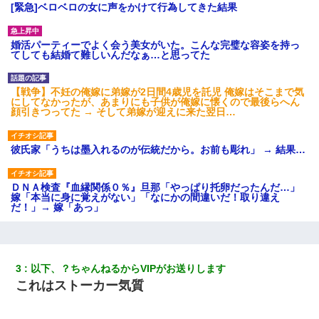
[緊急]ベロベロの女に声をかけて行為してきた結果
婚活パーティーでよく会う美女がいた。こんな完璧な容姿を持っ
てしても結婚て難しいんだなぁ…と思ってた
【戦争】不妊の俺嫁に弟嫁が2日間4歳児を託児 俺嫁はそこまで気
にしてなかったが、あまりにも子供が俺嫁に懐くので最後らへん
顔引きつってた → そして弟嫁が迎えに来た翌日…
彼氏家「うちは墨入れるのが伝統だから。お前も彫れ」 → 結果…
ＤＮＡ検査『血縁関係０％』旦那「やっぱり托卵だったんだ…」
嫁「本当に身に覚えがない」「なにかの間違いだ！取り違え
だ！」→ 嫁「あっ」
夫に癌の余命宣告。その闘病中に長女から信じられない言葉を受
けた
3
以下、？ちゃんねるからVIPがお送りします
これはストーカー気質
妊娠中に「おいこのブタ女！てめー席譲れ！」と絡まれ腹を殴る
真似された。泣きながら夫に話すと一年後に…