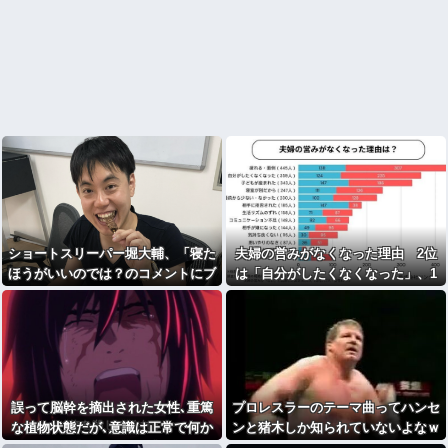
ショートスリーパー堀大輔、「寝た
夫婦の営みがなくなった理由 2位
ほうがいいのでは？のコメントにブ
は「自分がしたくなくなった」、1
チギレ
位は…
誤って脳幹を摘出された女性､重篤
プロレスラーのテーマ曲ってハンセ
な植物状態だが､意識は正常で何か
ンと猪木しか知られていないよなｗ
を思考していると判明