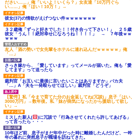
ださい……」俺「いいよ！いくら？」女友達「10万円ぐら
い……」俺「ほい！10万！」→
彼女(37)の情欲がえげつない件ｗｗｗｗｗｗｗ
３２歳俺「ずっと好きでした！！付き合って下さい！」 ２５歳
彼女「うん！！絶対幸せになろうね！！！！」 → ７年後ｗｗ
ｗｗｗ
友人「酒の勢いで女先輩をホテルに連れ込んだｗｗｗｗｗ」俺
「…」
さっき嫁から、「愛しています」ってメールが届いた。俺も「愛
してます」って送ったら
裁判官「お互いに最後に言いたいことはありますか」バカ夫
「…」A「夫を一発殴らせてほしい」裁判官「どうぞ」
【驚愕】私「今まで育てた分のお金返してね(冗談)」息子「はい、
3000万円」→数年後。私「妹が病気になったから援助して欲し
い」→
ミスした新人(
)に冗談で「行為させてくれたら許してあげる」
って言ったら・・・
10年ほど前、息子がまだ年中だった時に離婚したんだけど、一昨
年の暮れに突然息子が職場を訪ねてきた。