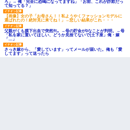
ろ」→ 俺「完全に恐喝になってますね」「お前、これが詐欺だっ
て知ってる？」
【画像】女の子「お母さん！！私ようやくファッションモデルに
選ばれたの！絶対見に来てね！」→悲しい結果がこれ・・・
父親がくも膜下出血で突然ﾀﾋ。→母の貯金が0なことが判明。→母
「私を家に置いてほしい、どうか見捨てないで(土下座」俺・嫁
「…」
さっき嫁から、「愛しています」ってメールが届いた。俺も「愛
してます」って送ったら