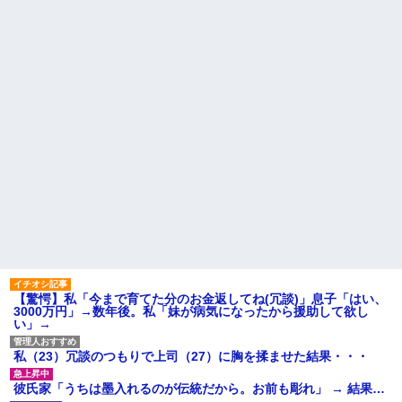
異常
辛い物が苦手な彼女。「家の
カレーはどうしてるの？」と聞
【衝撃】京大病院で正常な脳
いたら、冷めてしまう返事が...
組織を誤摘出された50代女性、
手足も動かせず自発呼吸もでき
旦那「一緒に夕飯を食べた
ない重篤状態に…「意識はあ
い」私「早く帰ってきてくれる
る」
の？」旦那「そうじゃないん
だ」→続いた言葉に思わず絶句
【衝撃】嫁の言葉に確信！5年
して…
間拒否の末、離婚を決意した理
由が切なすぎるｗｗｗｗ
レースクイーンをしていた姉
が『ZARDの坂井』についてこう
主な税金の成り立ちを調べて
言っていた
みたよ
ハードオフに売っていた4万
4000円のフィギュアがヤバすぎ
るｗｗｗｗｗｗ「こんな高い
の？ｗｗ」「逆に超安い」
私「ちょっと、人の家の金庫
触らないでよ！」キチママ『そ
こに金庫があったから、開けて
みようとしただけ☆』義兄「泥
は出てけ！二度と来るな！」結
果・・・
【驚愕】私「今まで育てた分のお金返してね(冗談)」息子「はい、
私「初めて飲む味だけどなん
3000万円」→数年後。私「妹が病気になったから援助して欲し
のお茶？」彼「ちっ！」私「」
い」→
【GIF】JSのカンチョーワロ
タ
私（23）冗談のつもりで上司（27）に胸を揉ませた結果・・・
後続車にクラクションを鳴ら
され彼氏が逆切れ。「何クラク
彼氏家「うちは墨入れるのが伝統だから。お前も彫れ」 → 結果…
ション鳴らしてんだ！降りてこ