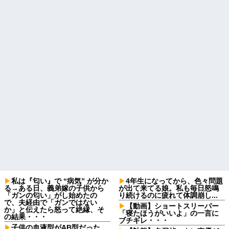
私は『匂い』で “病気” が分か
4年生になってから、色々問題
る→ある日、義弟嫁の子供から
が出て来てる娘。私も毎日怒鳴
「ガンの匂い」がし始めたの
り続けるのに疲れて体調崩し...
で、夫経由で「ガンではない
【動画】ショートスリーパー
か」と伝えたら怒って絶縁、そ
「寝たほうがいいよ」の一言に
の結果・・・
ブチギレ・・・
子供の血液型がAB型だった。