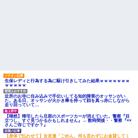
生保レディと行為する為に駆け引きしてみた結果ｗｗｗｗｗｗｗ
ｗｗｗｗｗ
近所のお寺に住み込みで手伝いしてる知的障害のオッサンがい
た。ある日、オッサンが火かき棒を持って顔を真っ赤にしながら
走り回っていて…
【唖然】帰宅したら旦那のスポーツカーが消えていた。警察『目
立つし、すぐ見つかるかもしれません』→ 数時間後・・警察『××
さんご存じですか？』
【身体で払わせて】女友達「ごめん、何も言わずにお金貸してく