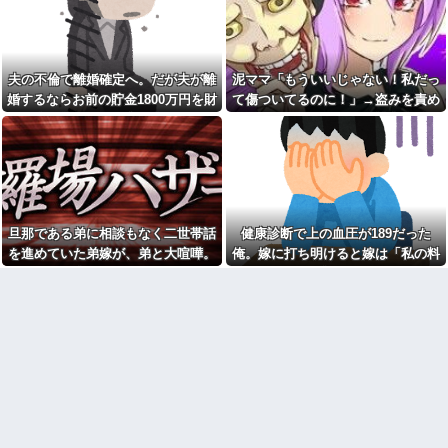
レベル高過ぎる件w w w w w w
【朗報】かつや感謝祭が開催
w w w
中！人気メニューが税抜150円引
【衝撃】広末涼子さんが地上
き＆ご飯大盛り無料
波にスピード復帰できる理由←
【困惑】嫁の誕生日にサプラ
コレ、誰にも分からない模様w w
夫の不倫で離婚確定へ。だが夫が離
泥ママ「もういいじゃない！私だっ
イズしたら「苦行だった」と言
w w w w w w
われたんだが…その理由が納得
婚するならお前の貯金1800万円を財
て傷ついてるのに！」→盗みを責め
【画像】俺たちの姫本田望
いかないｗｗｗｗ
産分与しろ」と言い出した
られた泥ママがまさかの被害者アピ
結、久しぶりに画像を投稿した
こども園から孫が怪我した迎
結果→やっぱりワイらの姫だっ
ール。その言い分に周囲から笑いが
えにと連絡あり。石をどかして
たw w w w w w w w w w
ミミズ集め足の上に石を落とし
漏れてしまい…
【画像】ワイの会社の女さ
たそうな
ん、『コレ』を強調し過ぎて完
Ａちゃんママは遊園地や水族
全にあたしこ枠を狙ってるんだ
館が大嫌い。夏休みのお出かけ
がw w w w w w w w w w w w
先はおばあちゃんちだけ。私の
旦那である弟に相談もなく二世帯話
健康診断で上の血圧が189だった
【悲報】 マイナ保険証のクソ
母「可哀想。孫ちゃんと一緒に
ぶり、バレるｗｗｗｗｗｗｗｗ
ＴＤＬに連れて行ってあげた
を進めていた弟嫁が、弟と大喧嘩。
俺。嫁に打ち明けると嫁は「私の料
ｗ
い」→Ａママに烈火の如くキレ
その騒動で夫婦仲は最悪になったは
理は間違ってない」
られた
私「あのお金どこ？」母「お
ずが…
兄ちゃんに貸したわよ」私「勝
こども園から孫が怪我した迎
手に？」→昔から続く兄だけ特
えにと連絡あり。石をどかして
別扱いに限界がきて…
ミミズ集め足の上に石を落とし
たそうな
私「妊娠しました」義兄嫁
「その子は私が育てる！」→義
姑が亡くなった後、舅(62歳)と
妹の子を育ててきた私にまさか
小姑(28歳)が並んで寝るようにな
の要求をしてきて…
った。おかしいと思うのは私だ
け？
下に住み始めた住民の頭がお
かしい。朝3時から部屋に掃除機
【悲報】『自認レイブンクロ
をかける音が響く・・・
ー』 ← こいつらのタチ悪い率は