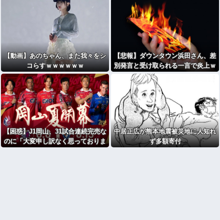
【動画】あのちゃん、また我々をシ
【悲報】ダウンタウン浜田さん、差
コらすｗｗｗｗｗｗ
別発言と受け取られる一言で炎上ｗ
ｗｗｗ
【困惑】J1岡山、31試合連続完売な
中居正広が熊本地震被災地に人知れ
のに「大変申し訳なく思っておりま
ず多額寄付
す」