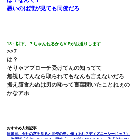
何年か前に妹は離婚している。当時生まれた姪が義弟の子じゃな
悪いのは誰が見ても同僚だろ
かったため妹有責での離婚になり…
日航機墜落事故の「ここからは日本語で大丈夫ですよ〜」の絶望
感がヤバイ・・・
13
以下、？ちゃんねるからVIPがお送りします
9月に付き合い始めたけどこの、この人と結婚はないわと判断して
>>7
別れた。その元彼が交通事故で重体になっているらしく…
は？
そりゃアプローチ受けてんの知ってて
嫁の妹（26歳）がずっとウチに泊まりに来た結果→俺がヤバイｗ
ｗｗｗｗｗｗｗ
無視してんなら取られてもなんも言えないだろ
据え膳食わぬは男の恥って言葉聞いたことねぇの
【衝撃】職場に入って来た綺麗な新人さんに職場を案内すること
かなアホ
に → 新人「ドンッ！」私「！？」→ 突然、突き飛ばされて左手
の甲を踏みつけられて…
生保レディと行為する為に駆け引きしてみた結果ｗｗｗｗｗｗｗ
ｗｗｗｗｗ
日曜日、会社の窓を見ると同僚の姿。俺（あれ？ディズニーシーじゃ？）
テレワーク上司「会議中はカメラ付けろ！」女社員「え、事前連