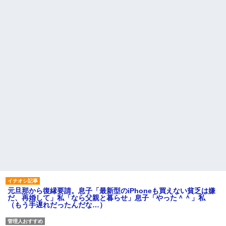
元旦那から復縁要請。息子「最新型のiPhoneも買えない貧乏は嫌
だ、再婚して」私「なら父親と暮らせ」息子「やった＾＾」私
（もう手遅れだったんだな…）