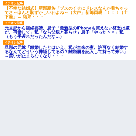
【不幸な結婚式】新郎親族「ブスのくせにドレスなんか着ちゃっ
てさ～ほんと恥ずかしいわよね～（大声」新郎両親「！！！（土
下座」→ 結果・・・
元旦那から復縁要請。息子「最新型のiPhoneも買えない貧乏は嫌
だ、再婚して」私「なら父親と暮らせ」息子「やった＾＾」私
（もう手遅れだったんだな…）
旦那の元嫁「離婚したとはいえ、私が本来の妻。許可なく結婚す
るなんてどういう神経してるの？離婚届を記入して持って来い」
→笑いが止まらなくなり・・・