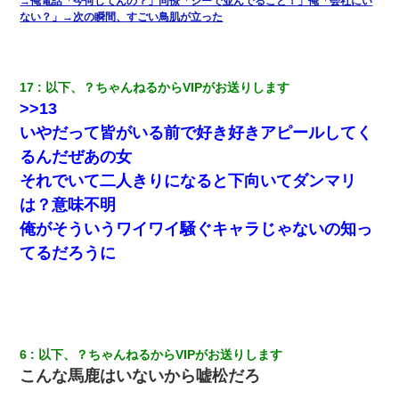
絡無しは無理」上司「いいから付けろ！」→
→俺電話「今何してんの？」同僚「シーで並んでること！」俺「会社にい
ない？」→次の瞬間、すごい鳥肌が立った
全く親しくないママ友Aから突然「飲み会しよう」と誘われたがお
断りした。後日Aの企みを知ってゾッとするやら腹立つやら！
17
以下、？ちゃんねるからVIPがお送りします
>>13
【悲報】お風呂で父親と姉が完全に行為してるんだが...
いやだって皆がいる前で好き好きアピールしてく
アパートのドアに『ハンザイ者！この人はさいあくの人です』と
るんだぜあの女
張り紙が！大家「面倒はごめんだよ」私「はあ」→警察に行き、
それでいて二人きりになると下向いてダンマリ
見回りで犯人が捕まったが、それが…｜生活｜ヌルポあんてな
は？意味不明
隣室のお婆ちゃん「下階からの異臭に困ってる、今もすっごく臭
俺がそういうワイワイ騒ぐキャラじゃないの知っ
い」私「変だなあ～なにも臭わないよ」→ その後。警察『絶対に
てるだろうに
窓とドアを開けないで』
ずっとニートだと思ってた同居の義弟が投資で旦那より稼いでる
とか知らなかった…
6
以下、？ちゃんねるからVIPがお送りします
13歳娘が元嫁のところから逃げてきた。どう扱ったらいいのかわ
からない
こんな馬鹿はいないから嘘松だろ