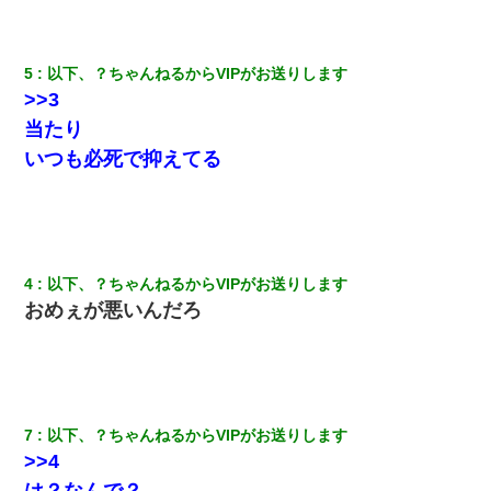
私（23）冗談のつもりで上司（27）に胸を揉ませた結果・・・
5
以下、？ちゃんねるからVIPがお送りします
嫁が弁護士を連れてきて「悪いと思うなら慰謝料を払って離婚し
>>3
ろ」→ 俺「完全に恐喝になってますね」「お前、これが詐欺だっ
て知ってる？」
当たり
いつも必死で抑えてる
夫の友達がBBQを定期的に開催して夫婦で参加してたんだけど、
女性側のリーダーみたいな人に「BBQは友達とやりなよ！」と言
われて…
200万を貸したコウトから、追加で400万の申し込み、私「無理。
義弟より娘たちが大事」旦那「娘たちが成人したら別れよう」私
4
以下、？ちゃんねるからVIPがお送りします
（は？）
おめぇが悪いんだろ
【画像】女上司(30)「終電なくなったね…部屋くる？」ワイ「行
きます！」
旦那の元カノをSNSで探して写真を保存して顔面評価スレで写真
7
以下、？ちゃんねるからVIPがお送りします
を晒してた。ほとんどがブスという評価の中で二人ほど意外に好
評価で苦々しく思った
>>4
は？なんで？