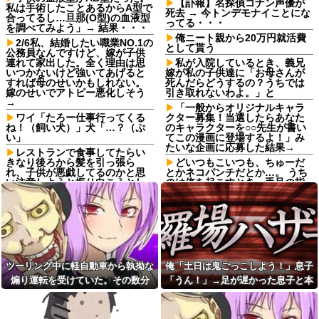
【訃報】名探偵コナン声優が
私は手術したことあるからA型で
死去 → 今トンデモナイことにな
合ってるし…旦那(O型)の血液型
ってる・・・
を調べてみよう」→ 結果・・・
俺ニート親から20万円就活費
2/6私、結婚したい職業NO.1の
として貰う
公務員なんですけど、嫁が子供
連れて家出した。全く理由は思
私が入院しているとき、義兄
いつかないけど強いてあげると
嫁が私の子供達に「お母さんが
すれば母のせいかもしれない。
死んだらどうするの？うちでは
嫁のせいでアトピー悪化しそう
引き取れないわよ。」と
→
「一般からオリジナルキャラ
ワイ「たろー仕事行ってくる
クター募集！当選したらあなた
ね！（飼い犬）」犬「…？（ぷ
のキャラクターを○○先生が書い
い」
てこの漫画に登場するよ！」み
たいな企画に応募した結果→
レストランで食事してたらい
きなり後ろから髪を引っ張ら
どいつもこいつも、ちゅーだ
れ、子供が悪戯してるのかと思
とかネコパンチだとか…。 うち
い注意しようと振り向こうとし
のは俺を起こすとき、手足の指
たら耳元でハサミの音がした！
を噛みますが何か。【再】
妙に頭が軽くなったと思った
日本円、協調介入も米雇用統
ら…
計も無効化の流れ他
【家族内争い】 嫁のピアノを
PTA会長が事故で辞退→旦那
兄嫁が欲しがり親も譲れと言い
「妻の代わりに僕がやります」
出した結果…ｗｗｗｗ
→1年後…名物ガンコジジイを草
佐藤二朗、妻とのハグを報告
むしりに召喚、不登校児を学校
ツーリング中に軽自動車から執拗な
俺「土日は鬼ごっこしよう！」息子
「文〇砲より遥かに威力は弱い
に復帰させる無双状態にｗｗ
煽り運転を受けていた。その数分
「うん！」→足が遅かった息子と本
が、僕のノロケ砲をお見舞いす
【巨人対ヤクルト17回戦】巨
る」
後、思わぬ結末を目撃することにな
気で遊び続けた10年後…
人、2回裏2アウト一二塁から浦
【画像】日本のセクシー過ぎ
田のタイムリーで同点に追いつ
り…
る女性犯罪者一覧が冗談抜きに
く！！！！！！