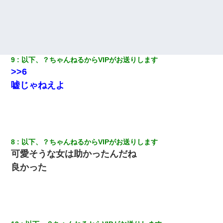
凸してきた
彼女(美人女医)にネックレスをプレゼント。「こんな安物を渡すく
らいなら、渡さないほうがマシだからね」→ ６０万したと話した
ら・・・
9
以下、？ちゃんねるからVIPがお送りします
>>6
姉旦那の友達「ほんとのパパだよ～」私のお腹を触ってほざく。
→思わず手を叩いて振り払ったら…
嘘じゃねえよ
クラスで一人無口で誰とも話さない男子がいた。→修学旅行に来
なかったその男子に女子達がお土産を渡した。5分後…
【悲報】嫁がワイのこと嫌いっぽいから単身赴任した結果
8
以下、？ちゃんねるからVIPがお送りします
可愛そうな女は助かったんだね
【考察】兄嫁急死の1年後、兄が引越すというので手伝いに行った
良かった
ら下着が入った引き出しの奥にとんでもないモノを見つけた
｢昨日はお兄ちゃんと一緒にお風呂に入っちゃった～｣とか毎日兄
の話をしていたA子が事故で亡くなった。→Ａ子のお母さんの話に
驚愕…