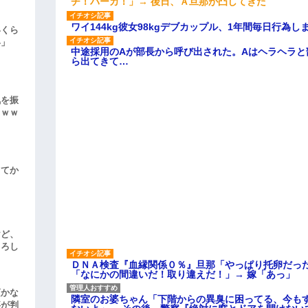
チ！バーカ！」→ 後日、Ａ旦那が凸してきた
ワイ144kg彼女98kgデブカップル、1年間毎日行為し
いくら
い」
中途採用のAが部長から呼び出された。Aはヘラヘラと
ら出てきて…
気を振
ｗｗｗ
してか
けど、
よろし
ＤＮＡ検査『血縁関係０％』旦那「やっぱり托卵だっ
「なにかの間違いだ！取り違えだ！」→ 嫁「あっ」
頃かな
隣室のお婆ちゃん「下階からの異臭に困ってる、今も
事が判