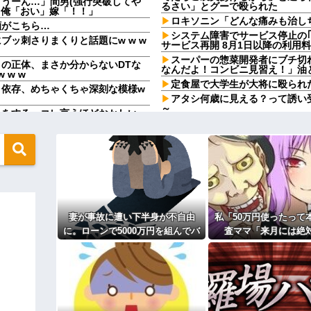
うーん…」間男(強行突破してや
るさい」とグーで殴られた
」俺「おい」嫁「！！」
ロキソニン「どんな痛みも治し
顔がこちら…
システム障害でサービス停止の｢
ッ刺さりまくりと話題にw w w
サービス再開 8月1日以降の利用
スーパーの惣菜開発者にブチ切
の正体、まさか分からないDTな
なんだよ！コンビニ見習え！」油
 w w
定食屋で大学生が大将に殴られた
』依存、めちゃくちゃ深刻な模様w
アタシ何歳に見える？って誘い
～
トをする←コレ言うほどおかしい
集団暴行の現場に遭遇してしま
ろ！」と叫んで抱きついた結果…
いただく事になります」友人「あ、
を利かせた結果が裏目に出すぎて
店Aに行こう」俺「え？」→その
男性の好きなファッション
娠したので生まれる前に籍を入れた
二週間前に拾った迷い猫(2ヶ月
..
が【再】
で尻を蹴ってもらった。その時は平
【戦慄】山で洒落にならない目
…
今は彼氏もいないよ、と言った
妻が事故に遭い下半身が不自由
私「50万円使ったって
」私「お取り寄せしたの？」→返っ
と言われた
に。ローンで5000万円を組んでバ
査ママ「来月には絶
嫁の料理がクソまずい。昨日の
がちょっと困ってることがある
飯だけ・・・
リアフリーの家を建てた。だが俺
ら…」→約束を信じて
した。そんな旦那とウワキ相手、両
には作戦があった
高校生がうちの車に傷をつけた
果、警察に通報するこ
謝ってくれた。夫「その程度のこ
おかしい」←は！？
私。でも旦那が援助したいと言い出
主な税金の成り立ちを調べてみ
ィギュアがヤバすぎるｗｗｗｗｗｗ