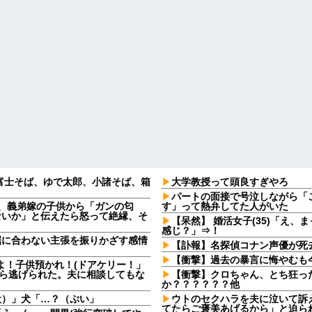
富士そば、ゆで太郎、小諸そば、箱
大学教授って頭良すぎやろ
パートの面接で号泣しながら「
日、義弟嫁の子供から「ガンの匂
す」って熱弁してた人がいた
ないか」と伝えたら怒って絶縁、そ
【呆然】 婚活女子(35)「え
感じ？」⇒！
屈に合わない主張を振りかざす感情
【訃報】名探偵コナン声優が死去
・
【衝撃】過去の暴言に悔やむも
よ！子供預かれ！(ドアケリー！」
たら逃げられた。夫に相談してもな
【衝撃】クロちゃん、とち狂っ
か？？？？？？他
犬）」犬「…？（ぷい」
ウトのセクハラを夫に泣いて訴
てたらご褒美あげるから」と迫ら