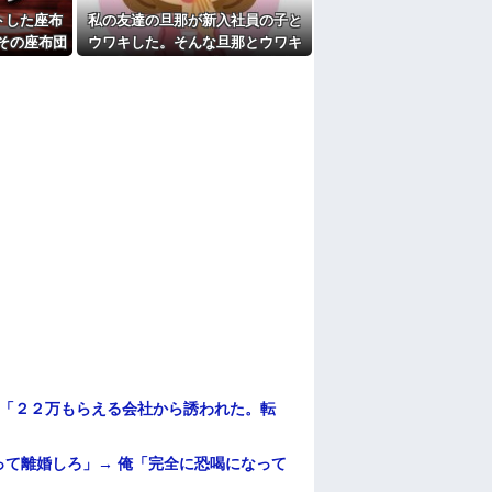
トした座布
私の友達の旦那が新入社員の子と
その座布団
ウワキした。そんな旦那とウワキ
った物だけ
相手、両親に因果応報の出来事
ていた証拠
が...
して…
俺「２２万もらえる会社から誘われた。転
て離婚しろ」→ 俺「完全に恐喝になって