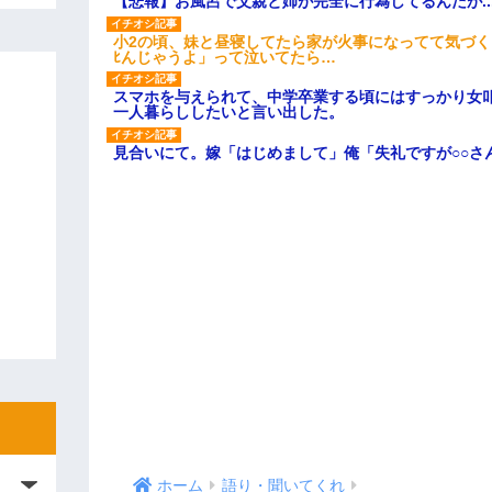
【悲報】お風呂で父親と姉が完全に行為してるんだが..
小2の頃、妹と昼寝してたら家が火事になってて気づく
ﾋんじゃうよ」って泣いてたら…
スマホを与えられて、中学卒業する頃にはすっかり女
一人暮らししたいと言い出した。
見合いにて。嫁「はじめまして」俺「失礼ですが○○さ
ホーム
語り・聞いてくれ