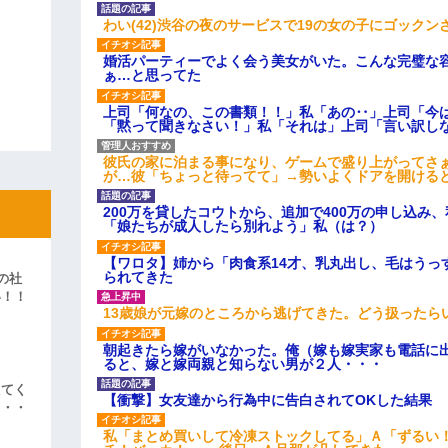
わい(42)渋谷の夜のサービスで19の女の子にゴック
婚活パーティーでよく会う美女がいた。こんな完璧な
ぁ…と思ってた
上司「何なの、この書類！！」私「あの‥」上司「今
「黙って聞きなさい！」私「それは」上司「言い訳し
彼氏の家に泊まる事になり、ゲームで盛り上がってさ
が…彼「ちょっと待ってて」→勢いよくドアを開ける
200万を貸したコウトから、追加で400万の申し込み
「娘たちが成人したら別れよう」私（は？）
【ワロタ】姉から「肉食系14才、乳丸出し、毛はうっ
られてきた
の社
い！！
13歳娘が元嫁のところから逃げてきた。どう扱ったら
」
朝起きたら嫁がいなかった。俺（嫁も嫁実家も電話に出
ると、嫁と嫁両親と知らない男が２人・・・
えてく
【衝撃】女友達から行為中に告白されてOKした結果
・・・
私「まとめ買いして冷凍ストックしてる」Ａ「ずるい