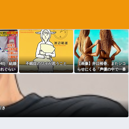
40)「結婚
不眠症のワイが思うこと
【画像】井口裕香、またシコ
これぐらい
らせにくる「声優の中で一番
ね」
お尻が仕上がってる♡」
引き