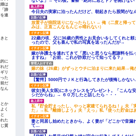
ないよ」→ その後。警察『絶対に窓とドアを開けない
結婚は
、「諦
今日夫の実家に泊ったんだけど、朝起きたら股間がな
女を連
放置子が病院送りになったらしい → 俺（二度と帰っ
みは、正直こんなもんじゃ晴れない）
22歳の頃、父に36歳の男性とお見合いをしてくれと
引きと
ったので、父も喜んで私の写真を送ったんだが→
嫁が弁護士を連れてきて「悪いと思うなら慰謝料を払っ
ますね」「お前、これが詐欺だって知ってる？」
滅的に
どれだ
嫁の妹（26歳）がずっとウチに泊まりに来た結果→俺
リギリ
やった
【驚愕】5000円でＪＫと行為してきたが後悔しかない
名前だ
、なん
彼女(美人女医)にネックレスをプレゼント。「こんな
シだからね」→ ６０万したと話したら・・・
」とか
私『貯金貯まったし、やっと家建てられるね！』夫「
をよく
た」→私『離婚しよう』夫「えっ」私『使った貯金は
たと
かれた
妻と同居し始めたときから、よく妻が「どこかで音漏
て…
同じ質