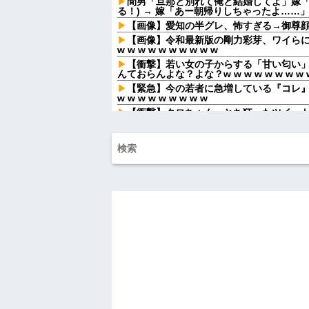
間男「旦那と別れて俺と結婚してよ」嫁「
る！) → 嫁「あー朝帰りしちゃったよ……
【画像】愛知の半グレ、怖すぎる→御尊
【画像】令和最新版の剛力彩芽、ワイらにブ
w w w w w w w w w w
【衝撃】若い女の子からする「甘い匂い」
んておらんよな？よな？w w w w w w w w w
【緊急】今の若者に急増している『コレ
w w w w w w w w w
【衝撃】クロちゃん、とち狂ったツイー
か？？？？？？
ラーメン屋にて。店員「30分ほどお待ち
じゃあいいです」→店を出た友人「ラーメン
店...
２年付き合ってる彼女がいるんだが、妊
いと言われた。俺は種がほぼ無いはずなのに.
キックボクシング経験者の新人君に頼ん
気だったのに終業後から座れないほど痛み
母「ルタオって本当に美味しかったのよ
てきた答えが意外すぎて…
【緊急】俺の友人の離婚が決定したんだ
私の友達の旦那が新入社員の子とウワキ
親に因果応報の出来事が...
【結婚式当日に】 義妹の不倫を暴露した
して…ｗｗｗ
ハードオフに売っていた4万4000円のフ