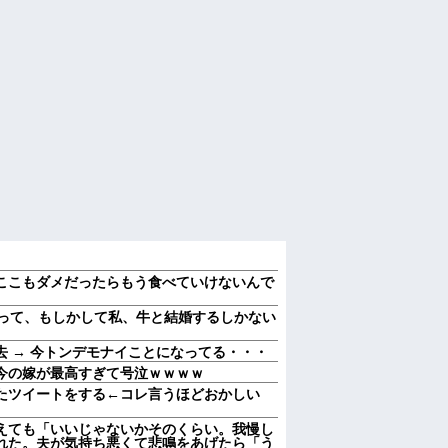
ここもダメだったらもう食べていけないんで
、まって、もしかして私、牛と結婚するしかない
 → 今トンデモナイことになってる・・・
今の嫁が最高すぎて号泣ｗｗｗｗ
たツイートをする←コレ言うほどおかしい
えても「いいじゃないかそのくらい。我慢し
れた。夫が気持ち悪くて悲鳴をあげたら「う