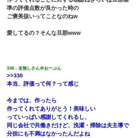
準の評価点数が良かった時の
私が遺産を相続。→それを知った義両親が「旅行代金を出せ！」
「リフォーム費用を負担しろ！」「金の管理は私達がする！」と
ご褒美扱いってことなのねw
浅ましくも集りにきた。
愛してるの？そんな旦那www
338
名無しさん＠おーぷん
>>330
本当、評価って何？って感じ
今までは、作ったら
作ってくれてありがとう！美味しい
っていっぱい感謝してくれるし、
同じ会社で共働きだけど、洗濯・掃除は夫主導で
分担にも不満はなかったんだよね