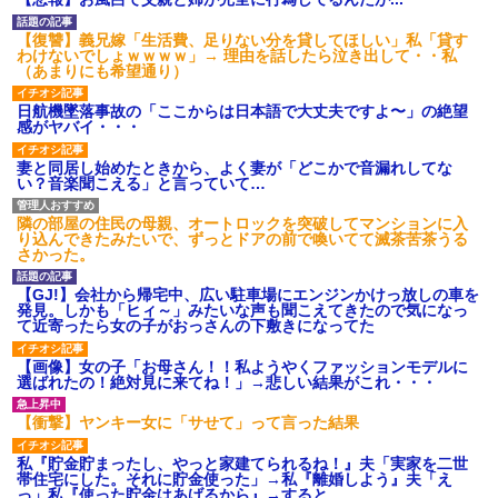
【衝撃】報酬100万円超の治験
募集がこちらｗｗｗｗｗ(※画像
【復讐】義兄嫁「生活費、足りない分を貸してほしい」私「貸す
あり)
わけないでしょｗｗｗｗ」→ 理由を話したら泣き出して・・私
【ネット騒然】惨殺されたタ
（あまりにも希望通り）
ワマン頂き女子のこの動画、す
げえええええｗｗｗｗｗｗｗｗ
日航機墜落事故の「ここからは日本語で大丈夫ですよ〜」の絶望
ｗｗｗ
感がヤバイ・・・
【愕然】白のクラウン俺氏、
高速道路左車線を制限速度で走
妻と同居し始めたときから、よく妻が「どこかで音漏れしてな
った結果wwwwwwwwwwww
い？音楽聞こえる」と言っていて…
百年の恋12-899 食べた量を
張り合ってくる
隣の部屋の住民の母親、オートロックを突破してマンションに入
【悲報】佐藤輝明・・・２軍
り込んできたみたいで、ずっとドアの前で喚いてて滅茶苦茶うる
でも盛大にやらかす←あまり悲
さかった。
しませないでくれ
【GJ!】会社から帰宅中、広い駐車場にエンジンかけっ放しの車を
発見。しかも「ヒィ～」みたいな声も聞こえてきたので気になっ
て近寄ったら女の子がおっさんの下敷きになってた
【画像】女の子「お母さん！！私ようやくファッションモデルに
選ばれたの！絶対見に来てね！」→悲しい結果がこれ・・・
【衝撃】ヤンキー女に「サせて」って言った結果
私『貯金貯まったし、やっと家建てられるね！』夫「実家を二世
帯住宅にした。それに貯金使った」→私『離婚しよう』夫「え
っ」私『使った貯金はあげるから』→すると…