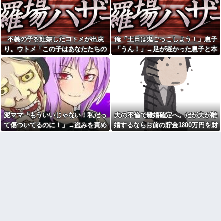
プレス持ち上げる姿披露
と弟だと言う。「じゃあ携帯見
せて」『え？』え？じゃねーし
ちいかわ作者さん、総額30億
ｗ で、なんだかんだで結局俺の
超の大豪邸を建てるｗｗｗｗｗ
方が間男だったｗ
ｗｗｗｗｗｗｗｗｗｗｗｗｗｗ
好きになってはいけない人を
【画像】居酒屋さん、6人で長
不義の子を妊娠したコトメが出戻
俺「土日は鬼ごっこしよう！」息子
好きになったんだが
居して会計4939円しか使わない
り。ウトメ「この子はあなたたちの
「うん！」→足が遅かった息子と本
客にお気持ち表明してしまう←
帰省した私（29歳事務職）
コレどっちが悪いん
「ハンバーグ食べたい」→オカ
子として育てて」旦那「ありがと
気で遊び続けた10年後…
や？？？？？？
ン「ハンバーグに唐揚げサラダ
う」私「勝手に決めないで！」→修
と手作りコーンスープ添えた
マックの招待券を使おうとし
で！」なぜ実家の母親は子供が
羅場になり…
たら店員に番号を聞かれた。激
30歳になっても「高校生運動部
怒した僕は「どうしてくれんね
レベルのガッツリ飯」を作って
ん！！！無料券よこせ
しまうのか？
や！！！！」と怒鳴って…
ヘンタイがいたんだけど兄貴
マンションの隣人「盗聴器が
泥ママ「もういいじゃない！私だっ
夫の不倫で離婚確定へ。だが夫が離
じゃないよね
見つかったの」私「まさかうち
て傷ついてるのに！」→盗みを責め
婚するならお前の貯金1800万円を財
も？」→業者に調査を依頼した
【悲報】俺の行為人生があと5
ら、犯人の正体まで見えてき
年wwwwその理由がこれ
られた泥ママがまさかの被害者アピ
産分与しろ」と言い出した
て…
病院の待合室で子供がドタバ
ール。その言い分に周囲から笑いが
単身赴任のはずの旦那の荷物
タ走ってギャーギャー騒いでて
漏れてしまい…
が家を占領してる。単身赴任で
も親はスマホポチポチか談笑で
ほとんど帰らない癖に...
放置
年収1500万の父が退職。父
パスポートを発行する仕事
「退職金も渡したよな？」母
PTA会長「PTA参加拒否した親
「貯金なんてないよー」父「全
へ最終警告。こうなってもい
部なくなったの！？」→予想外
い？」
の返事に家族騒然となり…
こども園から孫が怪我した迎
ミスドで隣の席の女性二人の
えにと連絡あり。石をどかして
会話が聞こえてきた。その内容