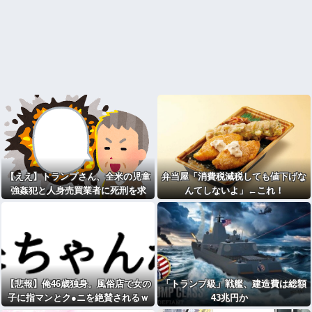
【ええ】トランプさん、全米の児童
弁当屋「消費税減税しても値下げな
強姦犯と人身売買業者に死刑を求
んてしないよ」←これ！
刑！！
【悲報】俺46歳独身。風俗店で女の
「トランプ級」戦艦、建造費は総額
子に指マンとク●ニを絶賛されるｗ
43兆円か
ｗｗｗｗｗｗwwww