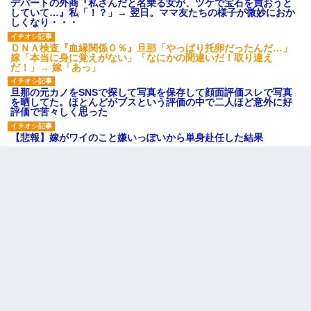
デパートの外商『私さんだと名乗る女が、ツケで宝石を買おうと
していて…』私「！？」→ 翌日。ママ友たちの様子が微妙におか
しくなり・・・
ＤＮＡ検査『血縁関係０％』旦那「やっぱり托卵だったんだ…」
嫁「本当に身に覚えがない」「なにかの間違いだ！取り違え
だ！」→ 嫁「あっ」
旦那の元カノをSNSで探して写真を保存して顔面評価スレで写真
を晒してた。ほとんどがブスという評価の中で二人ほど意外に好
評価で苦々しく思った
【悲報】嫁がワイのこと嫌いっぽいから単身赴任した結果