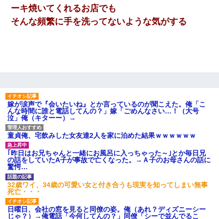
ーキ焼いてくれるお店でも
そんな頻繁に手を洗ってないような気がする
嫁が涙声で『会いたいね』とか言っているのが聞こえた。俺「こ
んな時間に誰と電話してんの？」嫁「ごめんなさい…！（大号
泣」俺（キターー）→
童貞俺、宅飲みした女友達2人を家に泊めた結果ｗｗｗｗｗｗ
｢昨日はお兄ちゃんと一緒にお風呂に入っちゃった～｣とか毎日兄
の話をしていたA子が事故で亡くなった。→Ａ子のお母さんの話に
驚愕…
32歳ワイ、34歳の可愛い女と付き合うも現実を知ってしまい無事
死亡・・・
日曜日、会社の窓を見ると同僚の姿。俺（あれ？ディズニーシー
じゃ？）→俺電話「今何してんの？」同僚「シーで並んでるこ