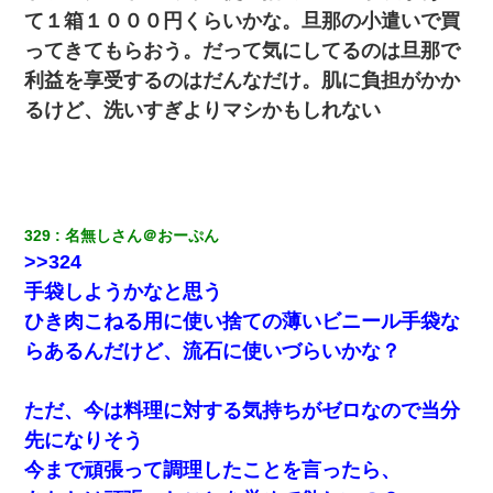
て１箱１０００円くらいかな。旦那の小遣いで買
【復讐】義兄嫁「生活費、足りない分を貸してほしい」私「貸す
ってきてもらおう。だって気にしてるのは旦那で
わけないでしょｗｗｗｗ」→ 理由を話したら泣き出して・・私
利益を享受するのはだんなだけ。肌に負担がかか
（あまりにも希望通り）
るけど、洗いすぎよりマシかもしれない
【悲報】嫁がワイのこと嫌いっぽいから単身赴任した結果
最近うちの庭に知らない男の人がしょっちゅう入ってくる。それ
を職場で愚痴ったら、同僚男性が怒鳴りつけてきた。
329
名無しさん＠おーぷん
>>324
転職先が決まったので退職の意思を伝えたら。上司「無責任」
「簡単には辞めさせない」私（どうせ辞めるし…）→ 思いっきり
手袋しようかなと思う
反論をしてみた
ひき肉こねる用に使い捨ての薄いビニール手袋な
らあるんだけど、流石に使いづらいかな？
アパートのドアに『ハンザイ者！この人はさいあくの人です』と
張り紙が！大家「面倒はごめんだよ」私「はあ」→警察に行き、
見回りで犯人が捕まったが、それが…｜生活｜ヌルポあんてな
ただ、今は料理に対する気持ちがゼロなので当分
先になりそう
同じマンションに住んでる女性が鍵をわかりやすいところに隠し
ている事に気づいた俺「忍びこんでみよう！」→ 結果
今まで頑張って調理したことを言ったら、