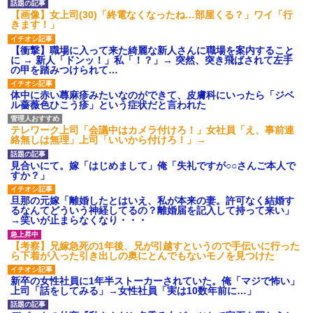
【画像】女上司(30)「終電なくなったね…部屋くる？」ワイ「行
きます！」
【衝撃】職場に入って来た綺麗な新人さんに職場を案内すること
に → 新人「ドンッ！」私「！？」→ 突然、突き飛ばされて左手
の甲を踏みつけられて…
体中に赤い蕁麻疹みたいなのができて、皮膚科にいったら「ジベ
ル薔薇色ひこう疹」という症状だと言われた
テレワーク上司「会議中はカメラ付けろ！」女社員「え、事前連
絡無しは無理」上司「いいから付けろ！」→
見合いにて。嫁「はじめまして」俺「失礼ですが○○さんご本人で
すか？」
旦那の元嫁「離婚したとはいえ、私が本来の妻。許可なく結婚す
るなんてどういう神経してるの？離婚届を記入して持って来い」
→笑いが止まらなくなり・・・
【考察】兄嫁急死の1年後、兄が引越すというので手伝いに行った
ら下着が入った引き出しの奥にとんでもないモノを見つけた
新卒の女性社員に1年半ストーカーされていた。俺「マジで怖い」
上司「話をしてみる」→女性社員「実は10数年前に…」