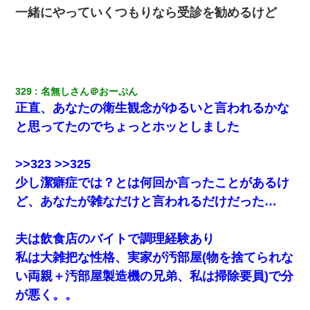
中の道を走っていたら、突然ガガッ！って音がして…
一緒にやっていくつもりなら受診を勧めるけど
上司「何なの、この書類！！」私「あの‥」上司「今は私が話し
てるの！」私「ですから」上司「黙って聞きなさい！」私「それ
は」上司「言い訳しない！」→結果ｗｗｗｗｗ
329
名無しさん＠おーぷん
元夫の連れ子「俺の結婚式の時くらい、母親としての責任を果た
そうとは思わないのか！」→どうも連れ子は…
正直、あなたの衛生観念がゆるいと言われるかな
と思ってたのでちょっとホッとしました
スマホを与えられて、中学卒業する頃にはすっかり女叩きに洗脳
された弟が、大学進学のために一人暮らししたいと言い出した。
>>323 >>325
少し潔癖症では？とは何回か言ったことがあるけ
新卒の女性社員に1年半ストーカーされていた。俺「マジで怖い」
上司「話をしてみる」→女性社員「実は10数年前に…」
ど、あなたが雑なだけと言われるだけだった…
姉旦那の友達「ほんとのパパだよ～」私のお腹を触ってほざく。
夫は飲食店のバイトで調理経験あり
→思わず手を叩いて振り払ったら…
私は大雑把な性格、実家が汚部屋(物を捨てられな
い両親＋汚部屋製造機の兄弟、私は掃除要員)で分
夫に癌の余命宣告。その闘病中に長女から信じられない言葉を受
けた
が悪く。。