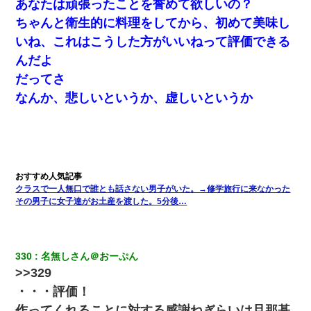
あなたは頑張ったことを誉めて欲しいの？
私は家が貧しくて、手に職をつけようと看護師になった。だけど
ちゃんと衛生的に料理をしてから、初めて美味し
卒業を控えた年の1月末、車にひかれて看護師になれなくなった。
いね、これはこうした方がいいねって評価できる
んだよ
ワイ144kg彼女98kgデブカップル、1年間毎日行為しまくった結
果
だってさ
なんか、悲しいというか、虚しいというか
今日夫の実家に泊ったんだけど、朝起きたら股間がなんかモッコ
リしてた
隣室のお婆ちゃん「下階からの異臭に困ってる、今もすっごく臭
い」私「変だなあ～なにも臭わないよ」→ その後。警察『絶対に
窓とドアを開けないで』
クラスで一人無口で誰とも話さない男子がいた。→修学旅行に来なかった
その男子に女子達がお土産を渡した。5分後…
小学生の妹が20代の弟とチューしてるのに、見て見ぬふりの親を
見てから実家を出た。それから15年、妹が弟の子を妊娠したらし
くもう堕胎できない月なんだと母から連絡がきた…｜生活｜ワロ
タあんてな
330
名無しさん＠おーぷん
>>329
出張中の旦那から『フリンしやがって、このクズ』と電話が。私
「本当に家まで来たの？証拠は？」旦那「俺の言葉が信じられな
・・・評価！
いのか！」→ 離婚後
作ってくれることに対する感謝ねぎらいは旦那基