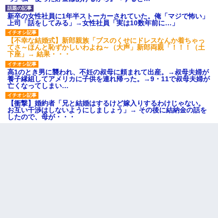
新卒の女性社員に1年半ストーカーされていた。俺「マジで怖い」
上司「話をしてみる」→女性社員「実は10数年前に…」
【不幸な結婚式】新郎親族「ブスのくせにドレスなんか着ちゃっ
てさ～ほんと恥ずかしいわよね～（大声」新郎両親「！！！（土
下座」→ 結果・・・
高1のとき男に襲われ、不妊の叔母に頼まれて出産。→叔母夫婦が
養子縁組してアメリカに子供を連れ帰った。→9・11で叔母夫婦が
亡くなってしまい…
【衝撃】婚約者「兄と結婚はするけど嫁入りするわけじゃない。
お互い干渉はしないようにしましょう」→ その後に結納金の話を
したので、母が・・・