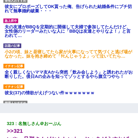
彼女にプロポーズしてOK貰った俺、告げられた結婚条件にブチ切
れて無事婚約破棄・・・
夫の友達がBBQを定期的に開催して夫婦で参加してたんだけど、
女性側のリーダーみたいな人に「BBQは友達とやりなよ！」と言
われて…
小2の頃、妹と昼寝してたら家が火事になってて気づくと逃げ場が
なかった。妹を抱き締めて「ﾀﾋんじゃうよ」って泣いてたら…
全く親しくないママ友Aから突然「飲み会しよう」と誘われたがお
断りした。後日Aの企みを知ってゾッとするやら腹立つやら！
彼女(37)の情欲がえげつない件ｗｗｗｗｗｗｗ
32歳ワイ、34歳の可愛い女と付き合うも現実を知ってしまい無事
死亡・・・
323
名無しさん＠おーぷん
私（23）冗談のつもりで上司（27）に胸を揉ませた結果・・・
>>321