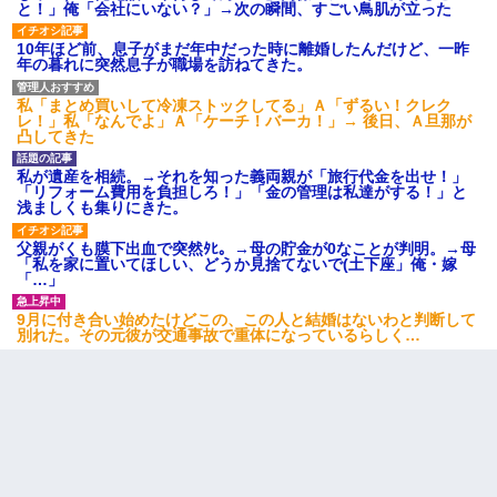
と！」俺「会社にいない？」→次の瞬間、すごい鳥肌が立った
10年ほど前、息子がまだ年中だった時に離婚したんだけど、一昨
年の暮れに突然息子が職場を訪ねてきた。
私「まとめ買いして冷凍ストックしてる」Ａ「ずるい！クレク
レ！」私「なんでよ」Ａ「ケーチ！バーカ！」→ 後日、Ａ旦那が
凸してきた
私が遺産を相続。→それを知った義両親が「旅行代金を出せ！」
「リフォーム費用を負担しろ！」「金の管理は私達がする！」と
浅ましくも集りにきた。
父親がくも膜下出血で突然ﾀﾋ。→母の貯金が0なことが判明。→母
「私を家に置いてほしい、どうか見捨てないで(土下座」俺・嫁
「…」
9月に付き合い始めたけどこの、この人と結婚はないわと判断して
別れた。その元彼が交通事故で重体になっているらしく…