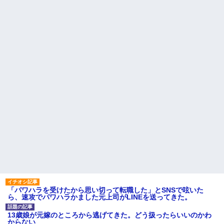
「パワハラを受けたから思い切って転職した」とSNSで呟いた
ら、速攻でパワハラかました元上司がLINEを送ってきた。
13歳娘が元嫁のところから逃げてきた。どう扱ったらいいのかわ
からない