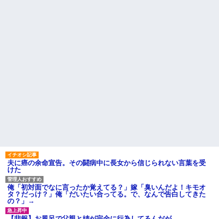
ミミズ集め足の上に石を落とし
が、旦那と離婚したくてでっち
たそうな
上げのDV証拠を...
隣に住んでる義弟嫁が私に張
今、俺は不倫している。関係
り合いたがる。「海外どこ行っ
が始まりもう5年が経つがその不
た？」と聞いては私が行ってな
倫相手のスマホを見てしまい...
いところへ行き「幼稚園どこに
マクドでギャルママ軍団がガ
入れる？習い事は？」と根掘り
キを放って動物園。ワシ「自分
葉掘り
らのママにもっと遊んで欲しい
私の地元は治安が悪く、弱い
やんな？」ガキ「遊んでほし
ものいじめや犯罪を楽しみなが
い」ワシ「魔法の言葉があるよ...
ら行うことが陽キャの条件だっ
ハードオフに売っていた4万
た
4000円のフィギュアがヤバすぎ
主な税金の成り立ちを調べて
るｗｗｗｗｗｗ「こんな高い
みたよ
の？ｗｗ」「逆に超安い」
私「ちょっと、人の家の金庫
触らないでよ！」キチママ『そ
こに金庫があったから、開けて
みようとしただけ☆』義兄「泥
は出てけ！二度と来るな！」結
果・・・
私「初めて飲む味だけどなん
夫に癌の余命宣告。その闘病中に長女から信じられない言葉を受
のお茶？」彼「ちっ！」私「」
けた
【GIF】JSのカンチョーワロ
タ
俺「初対面でなに言ったか覚えてる？」嫁「臭いんだよ！キモオ
後続車にクラクションを鳴ら
タ？だっけ？」俺「だいたい合ってる。で、なんで告白してきた
され彼氏が逆切れ。「何クラク
の？」→
ション鳴らしてんだ！降りてこ
いよ！」と怒鳴りだし...
【悲報】お風呂で父親と姉が完全に行為してるんだが...