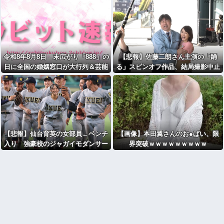
令和8年8月8日 末広がり「888」の
【悲報】佐藤二朗さん主演の「踊
日に全国の婚姻窓口が大行列＆芸能
る」スピンオフ作品、結局撮影中止
人も結婚ラッシュ
が決定wwwwwwwwwwww
【悲報】仙台育英の女部員←ベンチ
【画像】本田翼さんのお●ぱい、限
入り 強豪校のジャガイモダンサー
界突破ｗｗｗｗｗｗｗｗｗ
←ベンチ外