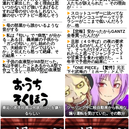
連れて家出した。全く理由は思
人たちが訴えられた → その理由
いつかないけど強いてあげると
が・・・
すれば母のせいかもしれない。
スロットユーザーに比べてな
嫁のせいでアトピー悪化しそう
んでパチンコユーザーってリテ
→
ラシーがここまで低いんだろう
母の部屋から誰かいるような
か…他
音がする
【悲報】安かったからGANTZ
私は『匂い』で “病気” が分か
全巻買ったんだが
る→ある日、義弟嫁の子供から
旦那（４０半ば）の夜の要求
「ガンの匂い」がし始めたの
に応えるのがしんどくなってき
で、夫経由で「ガンではない
て、そっちだけダメになってく
か」と伝えたら怒って絶縁、そ
れたらと思ってジャンクフード
の結果・・・
や甘菓子を食わせ続けた。→１
子供の血液型がAB型だった。
年半で予想外の結果に・・・
私は手術したことあるからA型で
『ONE PIECE』【驚愕】元王
合ってるし…旦那(O型)の血液型
下七武海の「ミホーク」とんで
を調べてみよう」→ 結果・・・
もない事が判明するｗｗｗｗ
【悲報】 ヒコロヒー コンビニ
「ミホーク」←これ…もしかし
で割引おにぎりは〝絶対買わな
て…
い〟理由で炎上ｗｗｗ
仕事終わりのコンビニでレジ
【画像】こんな感じのクルマ
順番待ち中に老害ジジイが堂々
で車中泊旅したいよな？？？
の横入り！「次の方どうぞ」の
案内を自分への合図と勘違いし
【画像】俺たちの姫本田望
て割り込む身勝手な俺様思考に
最近の若手社員は何故かコレを嫌が
ツーリング中に軽自動車から執拗な
結、久しぶりに画像を投稿した
イライラ・・・
結果→やっぱりワイらの姫だっ
るらしい
煽り運転を受けていた。その数分
たw w w w w w w w w w
自分のパートナーは浮気しな
後、思わぬ結末を目撃することにな
い自信ある？
寺田心、週6ジム通いで体重
り…
62kg→82kgに 110kgのベンチ
彼女の浮気を疑い問いつける