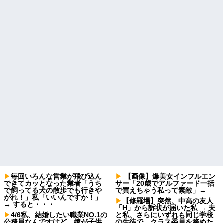
毎回いろんな営業が飛び込ん
【画像】爆美女インフルエン
できてカッとなった業者「うち
サー「20歳でアルファード一括
で飼ってる犬の散歩でも行きや
で買えちゃう私って素敵」→
がれ！」私「いいんですか！」
【修羅場】突然、中高の友人
→ すると・・・
「H」から訴状が届いた私 → 夫
4/6私、結婚したい職業NO.1の
と私、さらにいずれも同じ学校
公務員なんですけど、嫁が子供
の生徒で、クラス委員を務めた