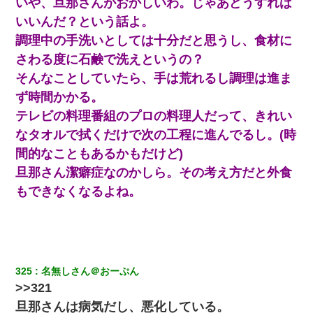
いや、旦那さんがおかしいわ。じゃあどうすれば
私「まとめ買いして冷凍ストックしてる」Ａ「ずるい！クレク
いいんだ？という話よ。
レ！」私「なんでよ」Ａ「ケーチ！バーカ！」→ 後日、Ａ旦那が
凸してきた
調理中の手洗いとしては十分だと思うし、食材に
さわる度に石鹸で洗えというの？
嘘をついてフリン旅行へ出かけた嫁→翌日、嫁「ただいま～」旦
そんなことしていたら、手は荒れるし調理は進ま
那「娘がシんだよ。何度も連絡したのに…」嫁「えっ」→なん
と・・・
ず時間かかる。
テレビの料理番組のプロの料理人だって、きれい
「お前の父ちゃんは自宅警備員」とかからかわれたけど、実はと
なタオルで拭くだけで次の工程に進んでるし。(時
んでもない仕事に就いていた
間的なこともあるかもだけど)
旦那さん潔癖症なのかしら。その考え方だと外食
体中に赤い蕁麻疹みたいなのができて、皮膚科にいったら「ジベ
ル薔薇色ひこう疹」という症状だと言われた
もできなくなるよね。
童貞俺、宅飲みした女友達2人を家に泊めた結果ｗｗｗｗｗｗ
友人「酒の勢いで女先輩をホテルに連れ込んだｗｗｗｗｗ」俺
「…」
325
名無しさん＠おーぷん
>>321
旦那さんは病気だし、悪化している。
友人とふたりで山口に旅行した時の事。レンタカーを借りて山の