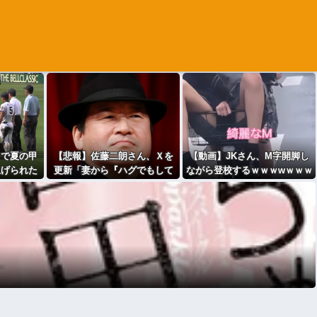
きで夏の甲
【悲報】佐藤二朗さん、Ｘを
【動画】JKさん、M字開脚し
上げられた
更新「妻から『ハグでもして
ながら登校するｗｗｗwｗｗｗ
ないのでは
みっか』と言われました」ｗ
ｗｗｗｗｗ
」
ｗｗｗｗｗｗｗｗｗ