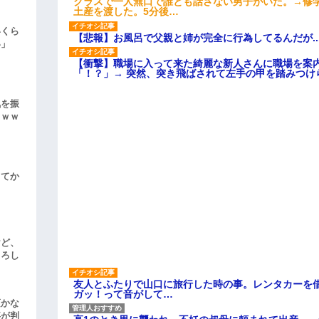
クラスで一人無口で誰とも話さない男子がいた。→修
土産を渡した。5分後…
いくら
【悲報】お風呂で父親と姉が完全に行為してるんだが..
い」
【衝撃】職場に入って来た綺麗な新人さんに職場を案内
「！？」→ 突然、突き飛ばされて左手の甲を踏みつけ
気を振
ｗｗｗ
してか
けど、
よろし
友人とふたりで山口に旅行した時の事。レンタカーを
ガッ！って音がして…
頃かな
事が判