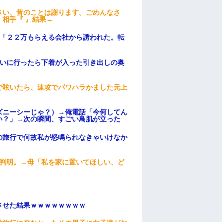
さい、昔のことは謝ります。ごめんなさ
相手『 』結果→
俺「２２万もらえる会社から誘われた。転
伝いに行ったら下着が入った引き出しの奥
で呟いたら、速攻でパワハラかました元上
ズニーシーじゃ？）→俺電話「今何してん
い？」→次の瞬間、すごい鳥肌が立った
の旅行で何故私が怒鳴られなきゃいけなか
が判明。→母「私を家に置いてほしい、ど
ンさせた結果ｗｗｗｗｗｗｗｗ