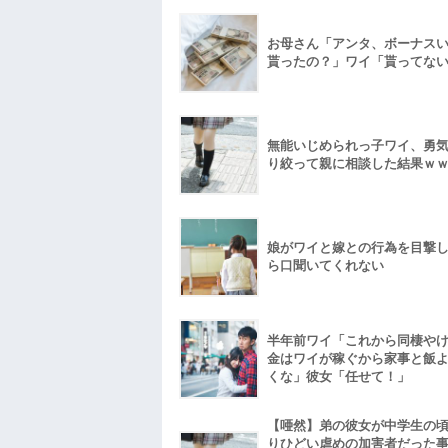
お母さん「アンタ、ボーナス
貰ったの？」ワイ「貰ってな
無能いじめられっ子ワイ、勇
り絞って親に相談した結果ｗ
娘がワイと嫁との行為を目撃
ら口聞いてくれない
半年前ワイ「これから同棲や
金はワイが稼ぐから家事と飯
くな」彼女「任せて！」
【唖然】弟の彼女が中学生の
りひどい虐めの加害者だった