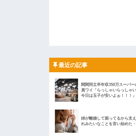
最近の記事
関関同立卒年収350万スーパー
員ワイ「らっしゃいらっしゃ
今日は玉子が安いよぉ！！！
姉が離婚して困ってるから支
れみたいなことを言い始めた