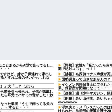
たことあるからA型で合ってるし…
【愕然】女性A「私だったら赤
果・・・
期で絶対コ〇す」⇒！！
なんですけど、嫁が子供連れて家出し
【訃報】名探偵コナン声優が死去
げるとすれば母のせいかもしれな
国勢調査って出さなあかんの？
イケメン男性保育士にフラれた
犬）」犬「…？（ぷい」
果、保育所が閉鎖になって・・・
から髪を引っ張られ、子供が悪戯し
【画像】週刊少年マガジン、限
したら耳元でハサミの音がした！妙
【朗報】みい山作者、みいちゃ
wwwwwww
となった業者「うちで飼ってる犬の
」→ すると・・・
浮気夫とトメ「レスだったのは
けられた。法学部の後輩弁護士2