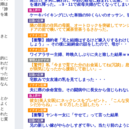
高1のとき男に襲われ、不妊の叔母に頼まれて出産。
結婚は
を連れ帰った。→9・11で叔母夫婦が亡くなってしま
、「諦
女を連
ケーキバイキングにいた単独の50くらいのオッサン、
隣の部屋の住民の母親、オートロックを突破してマン
ドアの前で喚いてて滅茶苦茶うるさかった。
引きと
【衝撃】婚約者「兄と結婚はするけど嫁入りするわけ
しょう」→ その後に結納金の話をしたので、母が・・
ワイアラサー主婦、昨晩久しぶりに夫と致した結果ｗ
滅的に
どれだ
【驚愕】私「今まで育てた分のお金返してね(冗談)」息
リギリ
が病気になったから援助して欲しい」→
やった
名前だ
宅飲みで女友達の乳を見てしまった・・・
、なん
夫に癌の余命宣告。その闘病中に長女から信じられな
」とか
彼女(美人女医)にネックレスをプレゼント。「こんな
をよく
シだからね」→ ６０万したと話したら・・・
たと
かれた
【衝撃】ヤンキー女に「サせて」って言った結果
同じ質
兄の新しい嫁がやらかしすぎて辛い。当たり前のよう