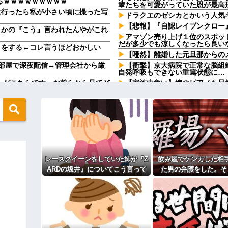
るｗｗｗｗｗｗｗｗｗ
輩たちを可愛がっていた恩が最高
に行ったら私が小さい頃に撮った写
ドラクエのゼシカとかいう人気
【悲報】『自認レイブンクロー』
さかの『こう』言われたんやがこれ
アマゾン売り上げ１位のスポット
だが多少でも涼しくなったら良い
トをする←コレ言うほどおかしい
【唖然】離婚した元旦那からの
部屋で深夜配信→管理会社から厳
【衝撃】京大病院で正常な脳組
自発呼吸もできない重篤状態に…
子』がこちらです←お前らから見てど
【家族内争い】嫁のピアノを兄
ｗｗｗ
に 110kgのベンチプレス持ち上げ
【ヤバ過ぎ】有名生き物YouT
結末ｗｗｗｗ
んで泣き出した。その時に私を心配
PTA会長が事故で辞退→旦那「
ガンコジジイを草むしりに召喚、
次女の分も奪って食べた。長女が奪
ラッシュ時の電車で、刺青にス
？
始めた
手「話したいことがあります」私
【衝撃】嫁の言葉に確信！5年
レースクイーンをしていた姉が『Z
飲み屋でケンカした相
るｗｗｗｗ
ARDの坂井』についてこう言って
た男の弁護をした。そ
離婚に応じたはずの嫁からエグすぎる
「私さんはプロだから」障害の
愛し勝手に預かってしまう夫。義
いた
後、因果応報を思わせ
てるのが面白くないのかな」だっ
の坂井』についてこう言っていた
が…
ウトのセクハラを夫に泣いて訴
弁護をした。そして数年後、因果応
てたらご褒美あげるから」と迫ら
るさい」とグーで殴られた
ィギュアがヤバすぎるｗｗｗｗｗｗ
主な税金の成り立ちを調べてみ