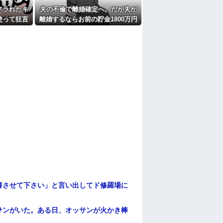
フラれたキ
夫の不倫で離婚確定へ。だが夫が
使って狂言
離婚するならお前の貯金1800万円
鎖になっ
を財産分与しろ」と言い出した
養させて下さい」と言い出してド修羅場に
サンがいた。ある日、オッサンが火かき棒