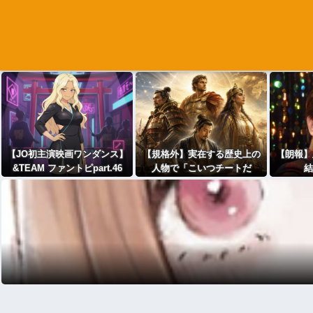
【JO初主演映画ワンダンス】
【規格外】実在する歴史上の
【朗報】
&TEAM ファントピpart.46
人物で「こいつチートだ
結
【主題歌 'For us' 配信中】
ろ…」と思った奴あげてけ