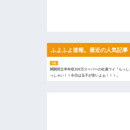
私「ちょっと、人の家の金庫触らないで
たから、開けてみようとしただけ☆』義兄
果・・・
私「初めて飲む味だけどなんのお茶？」
【GIF】JSのカンチョーワロタ
後続車にクラクションを鳴らされ彼氏が
んだ！降りてこいよ！」と怒鳴りだし...
【衝撃】報酬100万円超の治験募集がこち
【ネット騒然】惨殺されたタワマン頂き
ふよふよ速報。最近の人気記事
ｗｗｗｗｗｗｗｗｗｗ
【愕然】白のクラウン俺氏、高速道路左
wwwwwwwwwwww
百年の恋12-899 食べた量を張り合って
関関同立卒年収350万スーパーの社員ワイ「らっし
【悲報】佐藤輝明・・・２軍でも盛大に
っしゃい！！今日は玉子が安いよぉ！！！」
れ