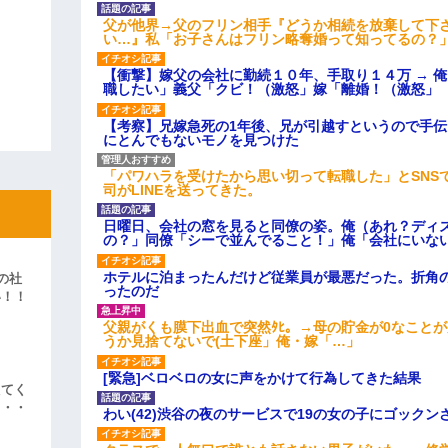
父が他界→父のフリン相手『どうか相続を放棄して下
い…』私「お子さんはフリン略奪婚って知ってるの？」
【衝撃】嫁父の会社に勤続１０年、手取り１４万 → 
職したい」義父「クビ！（激怒」嫁「離婚！（激怒」
【考察】兄嫁急死の1年後、兄が引越すというので手
にとんでもないモノを見つけた
「パワハラを受けたから思い切って転職した」とSNS
司がLINEを送ってきた。
日曜日、会社の窓を見ると同僚の姿。俺（あれ？ディ
の？」同僚「シーで並んでること！」俺「会社にいな
ホテルに泊まったんだけど従業員が最悪だった。折角
の社
ったのだ
い！！
」
父親がくも膜下出血で突然ﾀﾋ。→母の貯金が0なこと
うか見捨てないで(土下座」俺・嫁「…」
[緊急]ベロベロの女に声をかけて行為してきた結果
えてく
・・・
わい(42)渋谷の夜のサービスで19の女の子にゴック