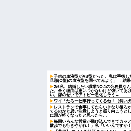
子供の血液型がAB型だった。私は手術し
旦那(O型)の血液型を調べてみよう」→ 結
2/6私、結婚したい職業NO.1の公務員
た。全く理由は思いつかないけど強いてあ
い。嫁のせいでアトピー悪化しそう→
ワイ「たろー仕事行ってくるね！（飼い
レストランで食事してたらいきなり後ろ
てるのかと思い注意しようと振り向こうと
に頭が軽くなったと思ったら…
毎回いろんな営業が飛び込んできてカッ
散歩でも行きやがれ！」私「いいんですか！