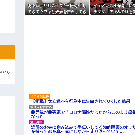
よ！」キチママ『そこに金庫があっ
ある日、旦那のウワキ相手が凸し
イケメン男性保育士に
「泥は出てけ！二度と来るな！」結
てきてウワキと妊娠を告白してき
チママ。逆恨みで娘を
た。落ち着いて旦那を問い詰める
した結果、保育所が閉
彼「ちっ！」私「」
と...
て・・・
逆切れ。「何クラクション鳴らして
らｗｗｗｗｗ(※画像あり)
女子のこの動画、すげえええええｗ
車線を制限速度で走った結果
くる
ゃいら
やらかす←あまり悲しませないでく
【衝撃】女友達から行為中に告白されてOKした結果
義兄嫁が義実家で「コロナ陽性だったからこのまま療
なった
近所のお寺に住み込みで手伝いしてる知的障害のオッ
を持って顔を真っ赤にしながら走り回っていて…