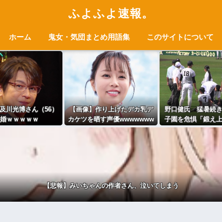
ふよふよ速報。
ホーム
鬼女・気団まとめ用語集
このサイトについて
及川光博さん（56）
【画像】作り上げたデカ乳デ
野口健氏 猛暑続
婚ｗｗｗｗｗ
カケツを晒す声優wwwwwww
子園を危惧「鍛え
w
野球球児でも、危
ないかな
【悲報】みいちゃんの作者さん、泣いてしまう