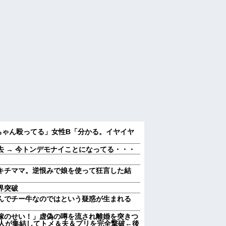
ちゃん殴ってる」女性B「分かる。イヤイヤ
 → 今トンデモナイことになってる・・・
キチママ。逆恨みで娘を使って狂言した結
界突破
んでチー牛なのではという疑惑が生まれる
嫁のせい！」虚偽の噂を流され離婚を突きつ
0人が集結してトメ＆夫＆プリを完全撃破←後