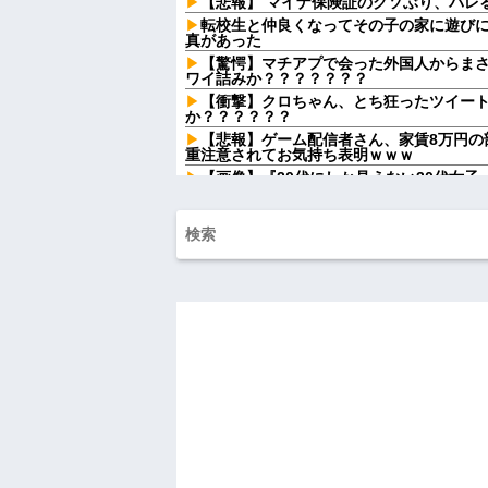
【悲報】 マイナ保険証のクソぶり、バレ
転校生と仲良くなってその子の家に遊び
真があった
【驚愕】マチアプで会った外国人からま
ワイ詰みか？？？？？？？
【衝撃】クロちゃん、とち狂ったツイー
か？？？？？？
【悲報】ゲーム配信者さん、家賃8万円の
重注意されてお気持ち表明ｗｗｗ
【画像】『20代にしか見えない30代女
う？？？？？？？
寺田心、週6ジム通いで体重62kg→82kg
る姿披露
女の子が私のオニオンリングを勝手に掴
した店員を女の子の母親がどついて…
７割引きのカキを購入、９歳長女が６歳
ったのが悪いんだから弁償させていいよね
夫のフリン相手から突然電話がきた。相
「もう関わりたくないです」→すると…
俺(52)、女(28)との不倫が嫁に発覚。
攻撃が恐ろしすぎる
レースクイーンをしていた姉が『ZARD
飲み屋でケンカした相手をコロした男の
報を思わせる出来事が…
ハードオフに売っていた4万4000円のフ
「こんな高いの？ｗｗ」「逆に超安い」