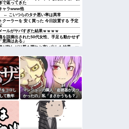
形で返ってきた
キャラwww他
 ← こいつらのタチ悪い率は異常
クーラーを 安く買った 今日設置する 予定
な
メールがヤバすぎた結果ｗｗｗｗ
織を誤摘出された50代女性、手足も動かせず
「意識はある」
嫁が欲しがり親も譲れと言い出した結果…ｗ
uber、不倫相手が未成年と知ってドン引きの
妻の代わりに僕がやります」→1年後…名物
不登校児を学校に復帰させる無双状態にｗｗ
キンヘッドの男が扉の前で座り込んで電話を
間拒否の末、離婚を決意した理由が切なすぎ
手をコロし
マンションの隣人「盗聴器が見つ
して数年
かったの」私「まさかうちも？」
ある甥を私に預けようとする義兄嫁、甥を溺
兄に叱ってもらっても「兄貴より俺になつい
る出来事
→業者に調査を依頼したら、犯人
て
の正体まで見えてきて…
えても「いいじゃないかそのくらい。我慢し
れた。夫が気持ち悪くて悲鳴をあげたら「う
たよ