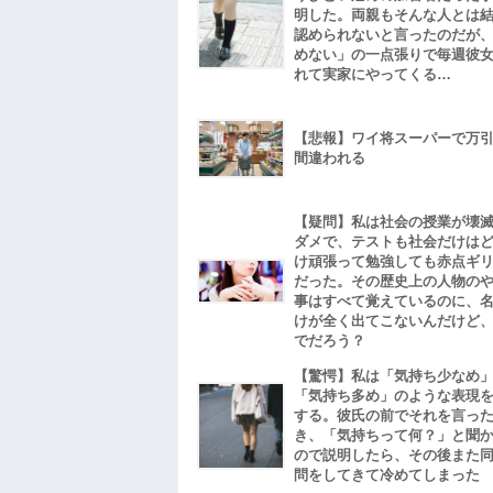
明した。両親もそんな人とは
認められないと言ったのだが
めない」の一点張りで毎週彼
れて実家にやってくる…
【悲報】ワイ将スーパーで万
間違われる
【疑問】私は社会の授業が壊
ダメで、テストも社会だけは
け頑張って勉強しても赤点ギ
だった。その歴史上の人物の
事はすべて覚えているのに、
けが全く出てこないんだけど
でだろう？
【驚愕】私は「気持ち少なめ
「気持ち多め」のような表現
する。彼氏の前でそれを言っ
き、「気持ちって何？」と聞
ので説明したら、その後また
問をしてきて冷めてしまった