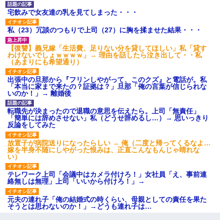
宅飲みで女友達の乳を見てしまった・・・
私（23）冗談のつもりで上司（27）に胸を揉ませた結果・・・
【復讐】義兄嫁「生活費、足りない分を貸してほしい」私「貸す
わけないでしょｗｗｗｗ」→ 理由を話したら泣き出して・・私
（あまりにも希望通り）
出張中の旦那から『フリンしやがって、このクズ』と電話が。私
「本当に家まで来たの？証拠は？」旦那「俺の言葉が信じられな
いのか！」→ 離婚後
転職先が決まったので退職の意思を伝えたら。上司「無責任」
「簡単には辞めさせない」私（どうせ辞めるし…）→ 思いっきり
反論をしてみた
放置子が病院送りになったらしい → 俺（二度と帰ってくるなよ…
嫁を半身不随にしやがった恨みは、正直こんなもんじゃ晴れな
い）
テレワーク上司「会議中はカメラ付けろ！」女社員「え、事前連
絡無しは無理」上司「いいから付けろ！」→
元夫の連れ子「俺の結婚式の時くらい、母親としての責任を果た
そうとは思わないのか！」→どうも連れ子は…