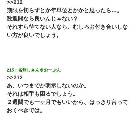
>>212
期限を切らずとか年単位とかかと思ったら…。
ＤＮＡ検査『血縁関係０％』旦那「やっぱり托卵だったん
数週間なら良いんじゃない？
だ…」嫁「本当に身に覚えがない」「なにかの間違いだ！
取り違えだ！」→ 嫁「あっ」
それすら待てない人なら、むしろお付き合いしな
い方が良いでしょう。
彼女にプロポーズしてOK貰った俺、告げられた結婚条件に
ブチ切れて無事婚約破棄・・・
日曜日、会社の窓を見ると同僚の姿。俺（あれ？ディズニ
ーシーじゃ？）→俺電話「今何してんの？」同僚「シーで
並んでること！」俺「会社にいない？」→次の瞬間、すご
215
名無しさん＠おーぷん
い鳥肌が立った
>>212
あ、いつまでか明示しないのか。
日航機墜落事故の「ここからは日本語で大丈夫ですよ〜」
の絶望感がヤバイ・・・
それは相手も困るでしょう。
２週間でも一ヶ月でもいいから、はっきり言って
友人「酒の勢いで女先輩をホテルに連れ込んだｗｗｗｗ
おくべきでは。
ｗ」俺「…」
彼女(37)の情欲がえげつない件ｗｗｗｗｗｗｗ