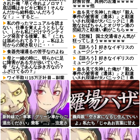
財務官僚、異例の左遷ｗｗｗｗ
された俺「早く作れよノロマ！
ｗｗｗｗ他
底辺職はキビキビ動け！そんな
んだから給料低いんだろう
血を見て失神した俺が「殺人
な！」→ すると…
事件の被害者（遺体）」と勘違
いされ現場が大パニックに！勇
私の作ったマニュアルを読ま
敢なおばちゃんとオジサン達の
ない、仕事を覚えようともしな
団結力と勘違い劇がこちらｗｗ
い、しかも私にだけマウンティ
ング発言する後輩。私「（これ
【悲報】 国土交通省さん気が
は舐められてる？）」→私は上
狂ってしまうｗｗｗｗｗｗ
司からの聞き取りに・・・
【語ろう】好きなイギリスの
食器売場通るの苦手なのよね
ミュージシャン
母と一緒の時に、明らかに足
【語ろう】好きなイギリスの
に障害がある方が歩いていた。
ミュージシャン
母「なんであんな歩き方なの？
血を見て失神した俺が「殺人
ふざけてるの？」
事件の被害者（遺体）」と勘違
ワイ手取り15万正社員→副業
いされ現場が大パニックに！勇
でウーバーやってるんやが金が
敢なおばちゃんとオジサン達の
ない
団結力と勘違い劇がこちらｗｗ
有吉「『俺テレビ見ない』っ
先に帰宅して先に夕飯を食べ
て言う奴おかしいだろ。団子屋
る旦那。私が帰宅して食器を洗
で『団子食べない』って言う
うんだけど何度言っても旦那が
か？」
自分の食べた食器を水につけて
おいてくれない。「あっ忘れて
【衝撃画像】中学生「先生！
た」って言いながら何回も繰り
新幹線で。車掌「グリーン車からご
義両親「空き家になるし住んでいい
水泳で水着になるのイヤで
返す
す！」先生「分かった」→結果
退出ください」乗客「…」→注意さ
よ」私たち「じゃあお言葉に甘え
まさかの『こう』なってしまうw
妻の浮氣が発覚。俺「離婚
れても動かない乗客を見ていたら、
て…」→引っ越した途端、予想外の
w w w w w w
だ」妻の謝罪と子供の願いに根
負けして再構築し、２週間後に
その直後まさかの展開に…
出来事が待っていて…
【速報】ワイ、嫁とのセッ■ス
また浮気。俺「今度こそ離婚