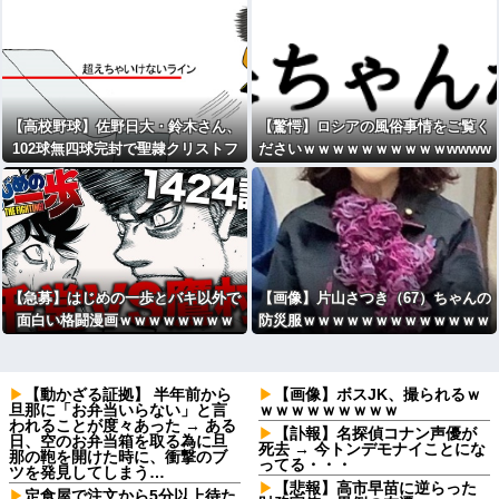
【高校野球】佐野日大・鈴木さん、
【驚愕】ロシアの風俗事情をご覧く
102球無四球完封で聖隷クリストフ
ださいｗｗｗｗｗｗｗｗｗｗwwww
ァーを1対0撃破ｗｗｗｗｗｗｗｗｗ
ｗ
【急募】はじめの一歩とバキ以外で
【画像】片山さつき（67）ちゃんの
面白い格闘漫画ｗｗｗｗｗｗｗｗ
防災服ｗｗｗｗｗｗｗｗｗｗｗｗｗ
ｗｗｗｗｗｗｗｗｗｗ
【動かざる証拠】 半年前から
【画像】ボスJK、撮られるｗ
旦那に「お弁当いらない」と言
ｗｗｗｗｗｗｗｗｗ
われることが度々あった → ある
【訃報】名探偵コナン声優が
日、空のお弁当箱を取る為に旦
死去 → 今トンデモナイことにな
那の鞄を開けた時に、衝撃のブ
ってる・・・
ツを発見してしまう…
【悲報】高市早苗に逆らった
定食屋で注文から5分以上待た