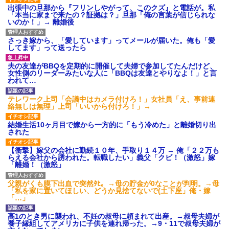
出張中の旦那から『フリンしやがって、このクズ』と電話が。私
旦那が長男のDNA鑑定をしたら血縁関係0%だった。旦那
「本当に家まで来たの？証拠は？」旦那「俺の言葉が信じられな
「やっぱりウワキしてたんだな…」長男「俺は誰の子供な
いのか！」→ 離婚後
の？」長女・次男「ウワキ女！」
さっき嫁から、「愛しています」ってメールが届いた。俺も「愛
してます」って送ったら
子供の頃、母の弟にイタズラされてて中学に入ってから関
係を持ってしまった。拒絶したら「全部バラしてやる」と
夫の友達がBBQを定期的に開催して夫婦で参加してたんだけど、
脅迫されたので両親に全部話した。
女性側のリーダーみたいな人に「BBQは友達とやりなよ！」と言
われて…
ホテルに泊まったんだけど従業員が最悪だった。折角の旅
テレワーク上司「会議中はカメラ付けろ！」女社員「え、事前連
行で何故私が怒鳴られなきゃいけなかったのだ
絡無しは無理」上司「いいから付けろ！」→
結婚生活10ヶ月目で嫁から一方的に「もう冷めた」と離婚切り出
アパートのドアに『ハンザイ者！この人はさいあくの人で
された
す』と張り紙が！大家「面倒はごめんだよ」私「はあ」→
警察に行き、見回りで犯人が捕まったが、それが…｜生活
｜ヌルポあんてな
【衝撃】嫁父の会社に勤続１０年、手取り１４万 → 俺「２２万も
らえる会社から誘われた。転職したい」義父「クビ！（激怒」嫁
「離婚！（激怒」
彼にプロポーズされたんだけど、実は資産家だと知って婚
父親がくも膜下出血で突然ﾀﾋ。→母の貯金が0なことが判明。→母
約破棄した。B子「A男くんと別れたって本当？私が付き合
「私を家に置いてほしい、どうか見捨てないで(土下座」俺・嫁
ってもいい？」
「…」
高1のとき男に襲われ、不妊の叔母に頼まれて出産。→叔母夫婦が
父親がくも膜下出血で突然ﾀﾋ。→母の貯金が0なことが判
養子縁組してアメリカに子供を連れ帰った。→9・11で叔母夫婦が
明。→母「私を家に置いてほしい、どうか見捨てないで(土