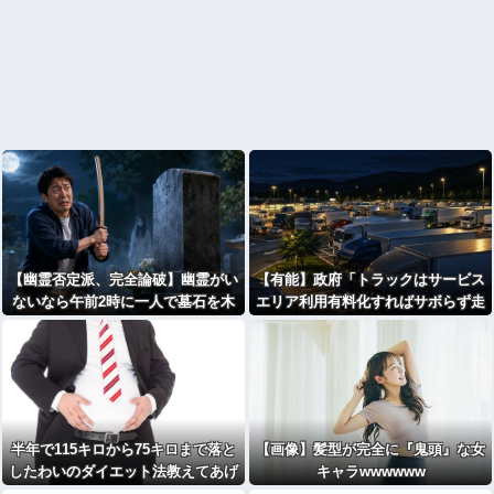
【幽霊否定派、完全論破】幽霊がい
【有能】政府「トラックはサービス
ないなら午前2時に一人で墓石を木
エリア利用有料化すればサボらず走
刀で叩き割れるよな？ｗｗｗｗｗ
るし流問題解決じゃね？」
半年で115キロから75キロまで落と
【画像】髪型が完全に『鬼頭』な女
したわいのダイエット法教えてあげ
キャラwwwwww
る