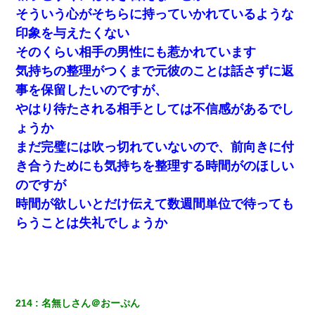
私『貯金貯まったし、やっと家建てられるね！』夫「実家
そういう心がそちらに持っていかれているような
を二世帯住宅にした。それに貯金使った」→私『離婚しよ
う』夫「えっ」私『使った貯金はあげるから』→すると…
印象を与えたくない
そのくらい相手の男性にも惹かれています
9月に付き合い始めたけどこの、この人と結婚はないわと判
気持ちの整理がつくまで元彼のことは話さずに返
断して別れた。その元彼が交通事故で重体になっているら
しく…
事を保留したいのですが、
やはり待たされる相手としては不信感があるでし
元夫の連れ子「俺の結婚式の時くらい、母親としての責任
ょうか
を果たそうとは思わないのか！」→どうも連れ子は…
まだ完璧には吹っ切れていないので、前向きに付
き合うためにも気持ちを整理する時間がのほしい
医者「糖尿病で余命1年です」 ワイ「知らんわｗどうせ死
ぬなら食べる量増やすわｗ」→結果ｗｗｗｗｗ
のですが
時間が欲しいとだけ伝えて数週間単位で待っても
嫁が弁護士を連れてきて「悪いと思うなら慰謝料を払って
離婚しろ」→ 俺「完全に恐喝になってますね」「お前、こ
らうことは失礼でしょうか
れが詐欺だって知ってる？」
生保レディと行為する為に駆け引きしてみた結果ｗｗｗｗ
ｗｗｗｗｗｗｗｗ
214
名無しさん＠おーぷん
【悲報】嫁がワイのこと嫌いっぽいから単身赴任した結果