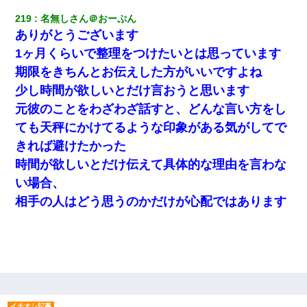
裁判官「お互いに最後に言いたいことはありますか」バカ
219
名無しさん＠おーぷん
夫「…」A「夫を一発殴らせてほしい」裁判官「どうぞ」
ありがとうございます
1ヶ月くらいで整理をつけたいとは思っています
友人とふたりで山口に旅行した時の事。レンタカーを借り
期限をきちんとお伝えした方がいいですよね
て山の中の道を走っていたら、突然ガガッ！って音がし
て…
少し時間が欲しいとだけ言おうと思います
元彼のことをわざわざ話すと、どんな言い方をし
私は家が貧しくて、手に職をつけようと看護師になった。
だけど卒業を控えた年の1月末、車にひかれて看護師になれ
ても天秤にかけてるような印象がある気がしてで
なくなった。
きれば避けたかった
時間が欲しいとだけ伝えて具体的な理由を言わな
見合いにて。嫁「はじめまして」俺「失礼ですが○○さんご
本人ですか？」
い場合、
相手の人はどう思うのかだけが心配ではあります
妹が嘘つきな元カレと寄りを戻してしまったという話をし
ていたら、旦那の顔が曇って雰囲気が一転。そそくさと話
を切り上げていつもより早く寝付いてしまった…｜生活｜
ワロタあんてな
32歳ワイ、34歳の可愛い女と付き合うも現実を知ってしま
い無事死亡・・・