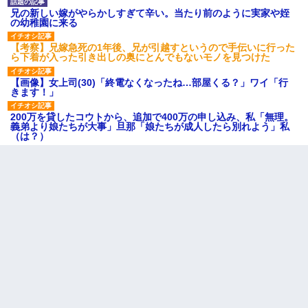
兄の新しい嫁がやらかしすぎて辛い。当たり前のように実家や姪
の幼稚園に来る
【考察】兄嫁急死の1年後、兄が引越すというので手伝いに行った
ら下着が入った引き出しの奥にとんでもないモノを見つけた
【画像】女上司(30)「終電なくなったね…部屋くる？」ワイ「行
きます！」
200万を貸したコウトから、追加で400万の申し込み、私「無理。
義弟より娘たちが大事」旦那「娘たちが成人したら別れよう」私
（は？）