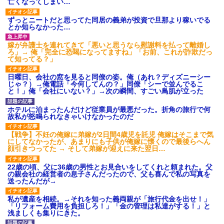
亡くなってしまい…
下座」俺・嫁「…」
ずっとニートだと思ってた同居の義弟が投資で旦那より稼いでる
とか知らなかった…
【考察】兄嫁急死の1年後、兄が引越すというので手伝いに
行ったら下着が入った引き出しの奥にとんでもないモノを
見つけた
嫁が弁護士を連れてきて「悪いと思うなら慰謝料を払って離婚し
ろ」→ 俺「完全に恐喝になってますね」「お前、これが詐欺だっ
て知ってる？」
さっき嫁から、「愛しています」ってメールが届いた。俺
も「愛してます」って送ったら
日曜日、会社の窓を見ると同僚の姿。俺（あれ？ディズニーシー
じゃ？）→俺電話「今何してんの？」同僚「シーで並んでるこ
と！」俺「会社にいない？」→次の瞬間、すごい鳥肌が立った
夫の友達がBBQを定期的に開催して夫婦で参加してたんだ
けど、女性側のリーダーみたいな人に「BBQは友達とやり
ホテルに泊まったんだけど従業員が最悪だった。折角の旅行で何
なよ！」と言われて…
故私が怒鳴られなきゃいけなかったのだ
【戦争】不妊の俺嫁に弟嫁が2日間4歳児を託児 俺嫁はそこまで気
体中に赤い蕁麻疹みたいなのができて、皮膚科にいったら
にしてなかったが、あまりにも子供が俺嫁に懐くので最後らへん
「ジベル薔薇色ひこう疹」という症状だと言われた
顔引きつってた → そして弟嫁が迎えに来た翌日…
22歳の頃、父に36歳の男性とお見合いをしてくれと頼まれた。父
の親会社の経営者の息子さんだったので、父も喜んで私の写真を
22歳の頃、父に36歳の男性とお見合いをしてくれと頼まれ
送ったんだが→
た。父の親会社の経営者の息子さんだったので、父も喜ん
で私の写真を送ったんだが→
私が遺産を相続。→それを知った義両親が「旅行代金を出せ！」
「リフォーム費用を負担しろ！」「金の管理は私達がする！」と
浅ましくも集りにきた。
[緊急]ベロベロの女に声をかけて行為してきた結果