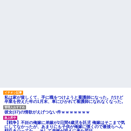
の”があったんだけど…」
【肥満】 103キロで彼氏にフ
ラれた女の末路が悲惨すぎるｗ
24歳の嫁に性的な魅力を感じ
ｗｗｗ
なくなったので離婚したい件
義両親「空き家になるし住ん
主な税金の成り立ちを調べて
でいいよ」私たち「じゃあお言
みたよ
葉に甘えて…」→引っ越した途
端、予想外の出来事が待ってい
て…
ハードオフに売っていた4万
4000円のフィギュアがヤバすぎ
るｗｗｗｗｗｗ「こんな高い
の？ｗｗ」「逆に超安い」
私「ちょっと、人の家の金庫
触らないでよ！」キチママ『そ
こに金庫があったから、開けて
みようとしただけ☆』義兄「泥
は出てけ！二度と来るな！」結
果・・・
私「初めて飲む味だけどなん
のお茶？」彼「ちっ！」私「」
私は家が貧しくて、手に職をつけようと看護師になった。だけど
【GIF】JSのカンチョーワロ
卒業を控えた年の1月末、車にひかれて看護師になれなくなった。
タ
後続車にクラクションを鳴ら
され彼氏が逆切れ。「何クラク
彼女(37)の情欲がえげつない件ｗｗｗｗｗｗｗ
ション鳴らしてんだ！降りてこ
いよ！」と怒鳴りだし...
【戦争】不妊の俺嫁に弟嫁が2日間4歳児を託児 俺嫁はそこまで気
【衝撃】報酬100万円超の治験
にしてなかったが、あまりにも子供が俺嫁に懐くので最後らへん
募集がこちらｗｗｗｗｗ(※画像
顔引きつってた → そして弟嫁が迎えに来た翌日…