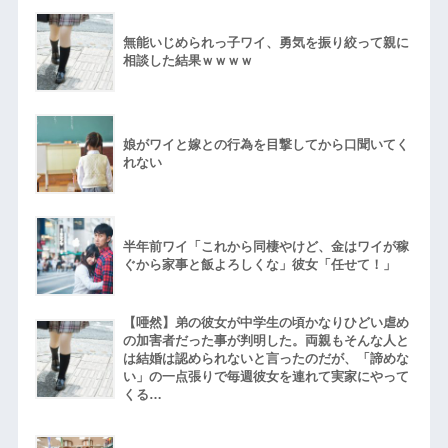
無能いじめられっ子ワイ、勇気を振り絞って親に
相談した結果ｗｗｗｗ
娘がワイと嫁との行為を目撃してから口聞いてく
れない
半年前ワイ「これから同棲やけど、金はワイが稼
ぐから家事と飯よろしくな」彼女「任せて！」
【唖然】弟の彼女が中学生の頃かなりひどい虐め
の加害者だった事が判明した。両親もそんな人と
は結婚は認められないと言ったのだが、「諦めな
い」の一点張りで毎週彼女を連れて実家にやって
くる…