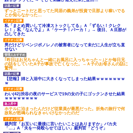
あり)
【ネット騒然】惨殺されたタ
ずっとニートだと思ってた同居の義弟が投資で旦那より稼いでる
ワマン頂き女子のこの動画、す
とか知らなかった…
げえええええｗｗｗｗｗｗｗｗ
ｗｗｗ
私「まとめ買いして冷凍ストックしてる」Ａ「ずるい！クレク
【愕然】白のクラウン俺氏、
レ！」私「なんでよ」Ａ「ケーチ！バーカ！」→ 後日、Ａ旦那が
高速道路左車線を制限速度で走
凸してきた
った結果wwwwwwwwwwww
百年の恋12-899 食べた量を
男だけどリベンジポノレノの被害者になって未だに人生が立ち直
張り合ってくる
せない
【悲報】佐藤輝明・・・２軍
でも盛大にやらかす←あまり悲
｢昨日はお兄ちゃんと一緒にお風呂に入っちゃった～｣とか毎日兄
しませないでくれ
の話をしていたA子が事故で亡くなった。→Ａ子のお母さんの話に
驚愕…
【悲報】姉と入浴中に大きくなってしまった結果ｗｗｗｗｗｗｗ
ｗ
わい(42)渋谷の夜のサービスで19の女の子にゴックンさせた結果
ｗｗｗｗｗｗｗｗ
ホテルに泊まったんだけど従業員が最悪だった。折角の旅行で何
故私が怒鳴られなきゃいけなかったのだ
裁判官「お互いに最後に言いたいことはありますか」バカ夫
「…」A「夫を一発殴らせてほしい」裁判官「どうぞ」