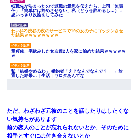
転職先が決まったので退職の意思を伝えたら。上司「無責
任」「簡単には辞めさせない」私（どうせ辞めるし…）→
思いっきり反論をしてみた
わい(42)渋谷の夜のサービスで19の女の子にゴックンさせ
た結果ｗｗｗｗｗｗｗｗ
童貞俺、宅飲みした女友達2人を家に泊めた結果ｗｗｗｗｗ
ｗ
私「結婚やめるわ」 婚約者「え？なんでなんで？」 → 放
置した結果…｜生活｜ワロタあんてな
３２歳俺「ずっと好きでした！！付き合って下さい！」
２５歳彼女「うん！！絶対幸せになろうね！！！！」
→ ７年後ｗｗｗｗｗ
ただ、わざわざ元彼のことを話したりはしたくな
【画像】女の子「お母さん！！私ようやくファッションモ
い気持ちがあります
デルに選ばれたの！絶対見に来てね！」→悲しい結果がこ
れ・・・
前の恋人のことが忘れられないとか、そのために
相手とすぐには付き合えないとか