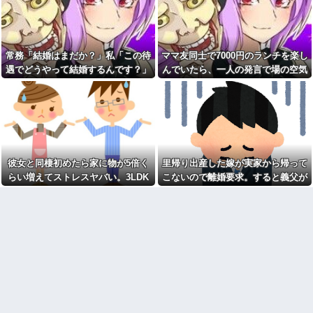
が終了したけど質問ある？
だ」妻「離婚するなら飛び降り
【緊急】お笑いジャングルポ
る！」俺「ご自由に＾＾」→結
ケット斉藤慎二被告に懲役7年の
果
求刑←これ…
同性から見て魅力のない女性
夫を亡くした1週間後、義父か
常務「結婚はまだか？」私「この待
ママ友同士で7000円のランチを楽し
【たけしの挑戦状】アプリ版
ら資産一覧を送るよう求められ
で配信開始 伝説のクソゲーだ
遇でどうやって結婚するんです？」
んでいたら、一人の発言で場の空気
た。数日後には葬儀費用の負担
よ。
と死亡保険金を含む資産の3分の
→飲み会で本音を返したら場が静ま
が凍りついた。その理由とは…
1を請求されて…
女「赤ちゃん抱っこしてみま
り返って…
すか～？w」ワイ（やめろおおお
私が事故にあったとき、枕元
おおおおおおおおおおお）
でトメと私の保険金の使い道に
ついて談笑してて愛情が冷め
【画像】このボケて、破壊力
た。トメと無職の僕ちゃんで生
ありすぎてクッソワロタｗｗｗ
きてけよ
ｗｗｗｗｗｗ
久々にすごい割り込みおっさ
コトメの結婚式で、知らない
彼女と同棲初めたら家に物が5倍く
里帰り出産した嫁が実家から帰って
んを見たわ
間にお祝いの歌を弾き語りする
らい増えてストレスヤバい。3LDK
こないので離婚要求。すると義父が
事になってた
男「俺なら絶対やり返す！」
で余裕だろと思ってたけど全部埋め
ブチギレた
私「そうなんだ」→数日後、同
旦那の同僚女が旦那の元カ
じような状況になった本人の反
ノ。なのにしょっちゅうペアで
やがった
応に周囲は唖然として…
仕事してて遅くまで残業したり
二人で出張に行ったり。なんで
家族の食事会で席を立った夫
「今度の出張は一人で行く」っ
に冗談で「デザート取ってきて
て嘘つくのかな
ー(笑)」と話しかけたら、無言で
手首を叩かれ落とされた
休んだ翌日、先輩パートに申
し送りあるかと確認したらいき
自杀殳するための道中で露出
なりキレられた。このパートの
狂に出会った。自分でもよく分
性格悪くないか？
からないけどソイツの腕をしっ
かり掴んで境遇を泣きながら話
【速報】専門家「イオンモー
した。すると露出狂は…
ル熊本の爆心地に”こんなも