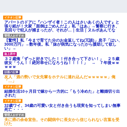
アパートのドアに『ハンザイ者！この人はさいあくの人です』と
張り紙が！大家「面倒はごめんだよ」私「はあ」→警察に行き、
見回りで犯人が捕まったが、それが…｜生活｜ヌルポあんてな
【驚愕】私「今まで育てた分のお金返してね(冗談)」息子「はい、
3000万円」→数年後。私「妹が病気になったから援助して欲し
い」→
３２歳俺「ずっと好きでした！！付き合って下さい！」 ２５歳
彼女「うん！！絶対幸せになろうね！！！！」 → ７年後ｗｗ
ｗｗｗ
友人「酒の勢いで女先輩をホテルに連れ込んだｗｗｗｗｗ」俺
「…」
結婚生活10ヶ月目で嫁から一方的に「もう冷めた」と離婚切り出
された
32歳ワイ、34歳の可愛い女と付き合うも現実を知ってしまい無事
死亡・・・
夫に癌の余命宣告。その闘病中に長女から信じられない言葉を受
けた