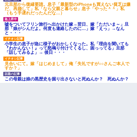
元旦那から復縁要請。息子「最新型のiPhoneも買えない貧乏は嫌
だ、再婚して」私「なら父親と暮らせ」息子「やった＾＾」私
彼女との行為を録画した結果→衝撃の事実が判明したｗｗ
（もう手遅れだったんだな…）
ｗｗｗｗ
嘘をついてフリン旅行へ出かけた嫁→翌日、嫁「ただいま～」旦
那「娘がシんだよ。何度も連絡したのに…」嫁「えっ」→なん
と・・・
小学生の息子が急に様子がおかしくなった。私「理由を聞いても
『わかんない！』って怒鳴り付けてくるし、困っってる」旦那
「話してみるよ」→ 後日・・・
見合いにて。嫁「はじめまして」俺「失礼ですが○○さんご本人で
すか？」
この母親は娘の黒歴史を掘り出さないと死ぬんか？ 死ぬんか？