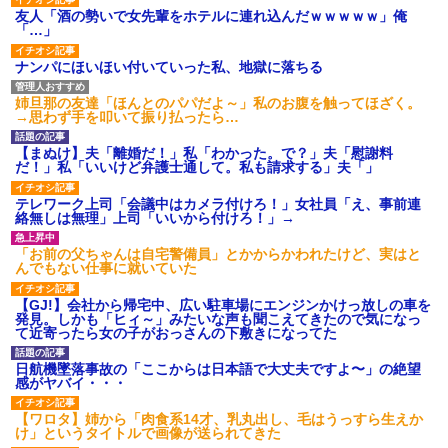
友人「酒の勢いで女先輩をホテルに連れ込んだｗｗｗｗｗ」俺
「…」
ナンパにほいほい付いていった私、地獄に落ちる
姉旦那の友達「ほんとのパパだよ～」私のお腹を触ってほざく。
→思わず手を叩いて振り払ったら…
【まぬけ】夫「離婚だ！」私「わかった。で？」夫「慰謝料
だ！」私「いいけど弁護士通して。私も請求する」夫「」
テレワーク上司「会議中はカメラ付けろ！」女社員「え、事前連
絡無しは無理」上司「いいから付けろ！」→
「お前の父ちゃんは自宅警備員」とかからかわれたけど、実はと
んでもない仕事に就いていた
【GJ!】会社から帰宅中、広い駐車場にエンジンかけっ放しの車を
発見。しかも「ヒィ～」みたいな声も聞こえてきたので気になっ
て近寄ったら女の子がおっさんの下敷きになってた
日航機墜落事故の「ここからは日本語で大丈夫ですよ〜」の絶望
感がヤバイ・・・
【ワロタ】姉から「肉食系14才、乳丸出し、毛はうっすら生えか
け」というタイトルで画像が送られてきた