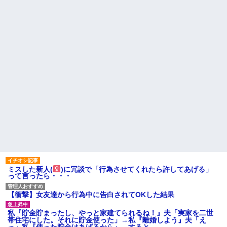
成！→山頂から下ってるだけで
した…
彼女と結婚の話をしていた時
に言われたことが衝撃だった
【悲報】へずまりゅう（35）
ボランティアのため熊本に行く
主な税金の成り立ちを調べて
も体調不良で病院に行く
みたよ
スーパーで小エビの天ぷら
（１２尾入り４８０円）を買っ
た。レジ係の人「５７６０円で
す」私「えっ！？間違いじゃな
いですか？」レジ「いや、４８...
【朗報】 女子「恋愛テクで気
を引く男より、こういう男の方
が1億倍良い男です」→結果
ハードオフに売っていた4万
4000円のフィギュアがヤバすぎ
るｗｗｗｗｗｗ「こんな高い
の？ｗｗ」「逆に超安い」
私「ちょっと、人の家の金庫
触らないでよ！」キチママ『そ
こに金庫があったから、開けて
みようとしただけ☆』義兄「泥
は出てけ！二度と来るな！」結
ミスした新人(
)に冗談で「行為させてくれたら許してあげる」
果・・・
って言ったら・・・
私「初めて飲む味だけどなん
のお茶？」彼「ちっ！」私「」
【衝撃】女友達から行為中に告白されてOKした結果
【GIF】JSのカンチョーワロ
タ
私『貯金貯まったし、やっと家建てられるね！』夫「実家を二世
帯住宅にした。それに貯金使った」→私『離婚しよう』夫「え
後続車にクラクションを鳴ら
っ」私『使った貯金はあげるから』→すると…