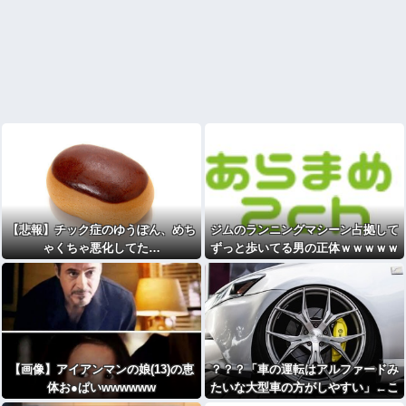
【悲報】チック症のゆうぽん、めち
ジムのランニングマシーン占拠して
ゃくちゃ悪化してた…
ずっと歩いてる男の正体ｗｗｗｗｗ
ｗｗｗｗｗｗｗｗｗ
【画像】アイアンマンの娘(13)の恵
？？？「車の運転はアルファードみ
体お●ぱいwwwwww
たいな大型車の方がしやすい」←こ
れ