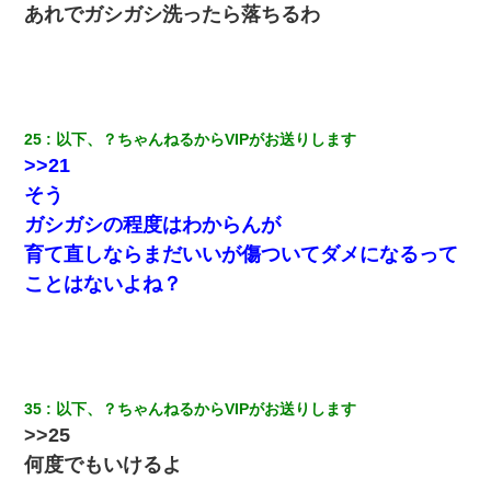
あれでガシガシ洗ったら落ちるわ
書店「息子さんが万引きしました」私「はっ？(息子目の前にいる
し…)うちの子ではないので迎えに行きません」→息子を名乗って
た人物の正体が判明するも・・・
ナンパにほいほい付いていった私、地獄に落ちる
25
以下、？ちゃんねるからVIPがお送りします
>>21
出張中の旦那から『フリンしやがって、このクズ』と電話が。私
そう
「本当に家まで来たの？証拠は？」旦那「俺の言葉が信じられな
いのか！」→ 離婚後
ガシガシの程度はわからんが
育て直しならまだいいが傷ついてダメになるって
小2の頃、妹と昼寝してたら家が火事になってて気づくと逃げ場が
なかった。妹を抱き締めて「ﾀﾋんじゃうよ」って泣いてたら…
ことはないよね？
9月に付き合い始めたけどこの、この人と結婚はないわと判断して
別れた。その元彼が交通事故で重体になっているらしく…
35
以下、？ちゃんねるからVIPがお送りします
【衝撃】婚約者「兄と結婚はするけど嫁入りするわけじゃない。
お互い干渉はしないようにしましょう」→ その後に結納金の話を
>>25
したので、母が・・・
何度でもいけるよ