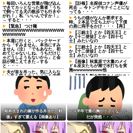
毎回いろんな営業が飛び込ん
【訃報】名探偵コナン声優が
できてカッとなった業者「うち
死去 → 今トンデモナイことにな
で飼ってる犬の散歩でも行きや
ってる・・・
がれ！」私「いいんですか！」
うちの猫がなんか要求する
→ すると・・・
時。２本足で立ち上がって下僕
【緊急】 つけ麺
の肩に両手をかけ・・・【再】
WWWWWWWWWWWWWWWW
【三銃士】とか【四天王】と
WWWWWW
か【十二使徒】とか【四十七
本屋に行くと、バックヤード
士】みたいなの
から「すみません、本当にすみ
【三銃士】とか【四天王】と
ません（泣）「でもあなた、初
か【十二使徒】とか【四十七
めてじゃないしね、うちだけじ
士】みたいなの
ゃどうしようもないから」と会
話が聞こえてきた→する
【画像】秋葉原で大量のメイ
と・・・
ド＆巫女たちが潮で水打ちを実
施wwwwwwwww他
夫が首を吊った。気に入らな
いと私を殴るウトとそれを傍観
【画像】剛力彩芽さん(32)のふ
するトメに生活費をくれない
っくらお胸、エ□ッッッッッッッ
夫…地獄の義実家をでて離婚し
ッッッッッッッッ！
ようとしたら…夫にはとんでも
本屋に現れた異臭＆浮浪者風
ない秘密があった
の男、ペタンコのボストンバッ
マックの招待券を使おうとし
グをパンパンにして無会計で退
たら店員に番号を聞かれた。激
店！Gメンに確保され「なん
怒した僕は「どうしてくれんね
で？」と本気で困惑ｗｗｗ
昭和生まれの嫁が作る弁当が『戦
レス半年で妻の胸が小さくなった。
ん！！！無料券よこせ
【気分悪ぃ】彼氏がトンカツ
や！！！！」と怒鳴って…
後』すぎて萎える【画像あり】
だが突然・・・
食べたくない理由がクズすぎて...
俺「傘使って帰って」新入社
ｗｗｗｗ
員「ありがとうございます」→
義弟嫁が私にケンカ売って、
その後、目の前にベンツが止ま
義妹が買った流れになってしま