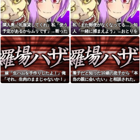
ってまさかの展開に…
った。その勘違いが思わぬ方向
プロボクサーの彼氏が絡んで
へ転がっていき…
きたDQN相手に終始謝りたおし
猫って、年数が経てば立つほ
ててダサすぎる。正直かっこ悪
ど距離が近くなるのかな。最近
かった
は、枕の横で寝てる。【再】
隣人奥「礼服貸してくれ」私「使う
私「また郵便がなくなってる…」知
今、俺は不倫している。関係
24歳年収550万ワイ、高級車も
予定があるからムリです」→断った
人「一緒に捕まえよう」→おとりを
が始まりもう5年が経つがその不
豪邸も買えない人生が確定して
倫相手のスマホを見てしまい...
途端、とんでもない暴言を吐かれ
仕掛けたら泥奥がまんまと引っかか
いる事実に咽び泣く
毎日のように電車で痴漢に遭
て…
り…
冷蔵庫あけたらパイナップル
うので、背中を押すフリをして
があって友人が食ったら、友人
ある作戦をしたら...
ところのジジイが買ったたくあ
【衝撃】 ワイ、保険金2億円と
んだったんだか
遺産6000万円を相続したら「こ
【腹筋崩壊】見た瞬間吹いた
う」なった・・・
画像を貼っていくスレｗｗｗｗ
嫁「生ハムを手作りしたよ！」俺
養子だと知った10歳の息子から「本
ちいかわ作者さん、総額30億
【修羅場】父の浮気相手がま
超の大豪邸を建てるｗｗｗｗｗ
「それ、生肉のままじゃないか！」
当の親に会いたい」と相談された。
さかの男！？私が突き止めた結
ｗｗｗｗｗｗｗｗｗｗｗｗｗｗ
果ｗｗｗｗ
→食べてしまった翌日にまさかの事
正直に答えたら夫婦関係が急変し
【画像】居酒屋さん、6人で長
今日から業務報告書の「庶
態が…
て…
居して会計4939円しか使わない
務」っていう大項目が急に廃止
客にお気持ち表明してしまう←
されたんだけど意味不明すぎる
コレどっちが悪いん
や？？？？？？
社会人1年目の時、下の階に住
んでる40代半ばくらいの独身女
【動画】御当地アイドルだっ
性に狙われかけた
た頃の今田美桜、ガチのマジで
可愛くてワイらをびびらせまく
「お食い初めなんて俺になん
ってしまうw w w w w w w w
のメリットがあるの」「そんな
に大変なら育児やめれば？」冗
日産e-power、無給油で
談で言ったのに本気に取られて
1980km走行しギネス記録を達
離婚を言い渡された