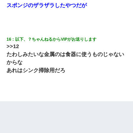
スポンジのザラザラしたやつだが
妻と同居し始めたときから、よく妻が「どこかで音漏れしてな
い？音楽聞こえる」と言っていて…
【まぬけ】夫「離婚だ！」私「わかった。で？」夫「慰謝料
だ！」私「いいけど弁護士通して。私も請求する」夫「」
16
以下、？ちゃんねるからVIPがお送りします
>>12
裁判官「お互いに最後に言いたいことはありますか」バカ夫
たわしみたいな金属のは食器に使うものじゃない
「…」A「夫を一発殴らせてほしい」裁判官「どうぞ」
からな
あれはシンク掃除用だろ
22歳の頃、父に36歳の男性とお見合いをしてくれと頼まれた。父
の親会社の経営者の息子さんだったので、父も喜んで私の写真を
送ったんだが→
ホテルに泊まったんだけど従業員が最悪だった。折角の旅行で何
故私が怒鳴られなきゃいけなかったのだ
３２歳俺「ずっと好きでした！！付き合って下さい！」 ２５歳
彼女「うん！！絶対幸せになろうね！！！！」 → ７年後ｗｗ
ｗｗｗ