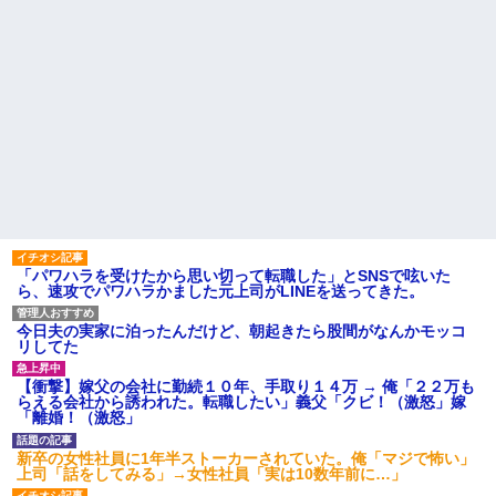
「パワハラを受けたから思い切って転職した」とSNSで呟いた
ら、速攻でパワハラかました元上司がLINEを送ってきた。
今日夫の実家に泊ったんだけど、朝起きたら股間がなんかモッコ
リしてた
【衝撃】嫁父の会社に勤続１０年、手取り１４万 → 俺「２２万も
らえる会社から誘われた。転職したい」義父「クビ！（激怒」嫁
「離婚！（激怒」
新卒の女性社員に1年半ストーカーされていた。俺「マジで怖い」
上司「話をしてみる」→女性社員「実は10数年前に…」