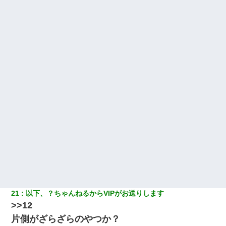
アパートのドアに『ハンザイ者！この人はさいあくの人です』と
張り紙が！大家「面倒はごめんだよ」私「はあ」→警察に行き、
見回りで犯人が捕まったが、それが…｜生活｜ヌルポあんてな
生保レディと行為する為に駆け引きしてみた結果ｗｗｗｗｗｗｗ
ｗｗｗｗｗ
旦那が長男のDNA鑑定をしたら血縁関係0%だった。旦那「やっぱ
りウワキしてたんだな…」長男「俺は誰の子供なの？」長女・次
男「ウワキ女！」
【クズ】昔、兄がお見合いして「ブスすぎｗｗｗ」と断った女性
が、兄の同級生と結婚。それを知った兄は荒れ狂い、｢嫁さん、俺
のお古ですが気分はどう？」とメールを送った→
彼にプロポーズされたんだけど、実は資産家だと知って婚約破棄
した。B子「A男くんと別れたって本当？私が付き合ってもい
い？」
21
以下、？ちゃんねるからVIPがお送りします
>>12
元夫の連れ子「俺の結婚式の時くらい、母親としての責任を果た
そうとは思わないのか！」→どうも連れ子は…
片側がざらざらのやつか？