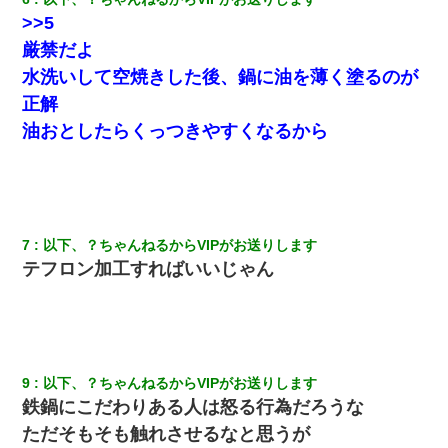
友人とふたりで山口に旅行した時の事。レンタカーを借りて山の
中の道を走っていたら、突然ガガッ！って音がして…
>>5
厳禁だよ
【不幸な結婚式】新郎親族「ブスのくせにドレスなんか着ちゃっ
水洗いして空焼きした後、鍋に油を薄く塗るのが
てさ～ほんと恥ずかしいわよね～（大声」新郎両親「！！！（土
下座」→ 結果・・・
正解
油おとしたらくっつきやすくなるから
私「結婚やめるわ」 婚約者「え？なんでなんで？」 → 放置した
結果…｜生活｜ワロタあんてな
朝起きたら嫁がいなかった。俺（嫁も嫁実家も電話に出ない…不
安だ）→ 仕事を早退して帰宅すると、嫁と嫁両親と知らない男が
２人・・・
7
以下、？ちゃんねるからVIPがお送りします
テフロン加工すればいいじゃん
【報告者がキチ】嫁「妊娠した」俺『それじゃあ皆に祝ってもら
おう』友人達を家に連れ帰ってホームパーティー→俺『皆に祝え
てもらえて良かったな！』→
嫁が涙声で『会いたいね』とか言っているのが聞こえた。俺「こ
9
以下、？ちゃんねるからVIPがお送りします
んな時間に誰と電話してんの？」嫁「ごめんなさい…！（大号
鉄鍋にこだわりある人は怒る行為だろうな
泣」俺（キターー）→
ただそもそも触れさせるなと思うが