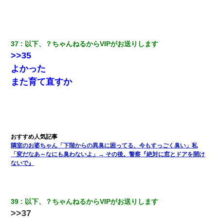
私が遺産を相続。→それを知った義両親が「旅行代金を出せ！」
「リフォーム費用を負担しろ！」「金の管理は私達がする！」と
浅ましくも集りにきた。
37
以下、？ちゃんねるからVIPがお送りします
>>35
よかった
また育て直すか
隣室のお婆ちゃん「下階からの異臭に困ってる、今もすっごく臭い」私
「変だなあ～なにも臭わないよ」→ その後。警察『絶対に窓とドアを開け
ないで』
39
以下、？ちゃんねるからVIPがお送りします
>>37