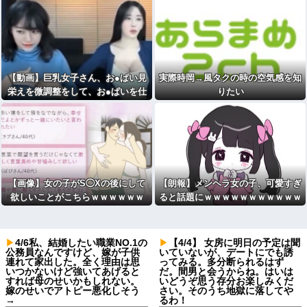
【動画】巨乳女子さん、お●ぱい見
実際時岡→風タクの時の空気感を知
栄えを微調整をして、お●ぱいを仕
りたい
上げる
【画像】女の子がS◯Xの後にして
【朗報】メンヘラ女の子、可愛すぎ
欲しいことがこちらｗｗｗｗｗｗ
ると話題にｗｗｗｗｗｗｗｗｗｗｗ
4/6私、結婚したい職業NO.1の
【4/4】 女房に明日の予定は聞
公務員なんですけど、嫁が子供
いていないが、デートにでも誘
連れて家出した。全く理由は思
ってみる。多分断られるはず
いつかないけど強いてあげると
だ。間男と会うからね。はいは
すれば母のせいかもしれない。
いどうぞ思う存分お楽しみくだ
嫁のせいでアトピー悪化しそう
さい。そのうち地獄に落してや
→
るわ！