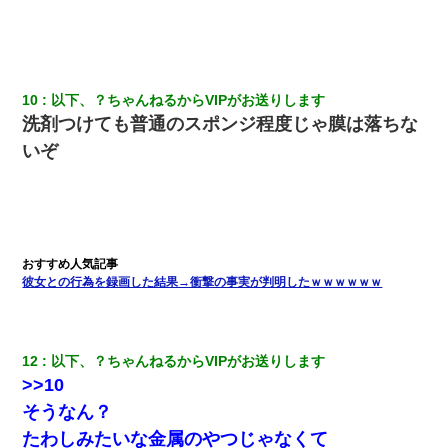
結婚生活10ヶ月目で嫁から一方的に「もう冷めた」と離婚切り出
された
妊娠中に「おいこのブタ女！てめー席譲れ！」と絡まれ腹を殴る
真似された。泣きながら夫に話すと一年後に…
10
以下、？ちゃんねるからVIPがお送りします
洗剤つけても普通のスポンジ程度じゃ膜は落ちな
嘘をついてフリン旅行へ出かけた嫁→翌日、嫁「ただいま～」旦
いぞ
那「娘がシんだよ。何度も連絡したのに…」嫁「えっ」→なん
と・・・
妻「ずっと好きだった人と一緒になりたいから、わかれてくださ
い」→離婚後、娘と実家で生活してると…
彼女との行為を録画した結果→衝撃の事実が判明したｗｗｗｗｗｗ
新築の家で。クラクラするくらいの「白粉の匂い」が鼻につくも
嫁＆娘「そんな匂いしない…」ある日、友人奥「素敵なアンティ
ークですね！」俺（！？）
12
以下、？ちゃんねるからVIPがお送りします
ケーキバイキングにいた単独の50くらいのオッサン、強烈だっ
>>10
た。
そうなん？
たわしみたいな金属のやつじゃなくて
[緊急]ベロベロの女に声をかけて行為してきた結果