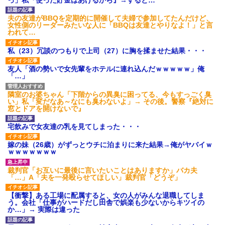
され彼氏が逆切れ。「何クラク
ション鳴らしてんだ！降りてこ
いよ！」と怒鳴りだし...
夫の友達がBBQを定期的に開催して夫婦で参加してたんだけど、
女性側のリーダーみたいな人に「BBQは友達とやりなよ！」と言
【衝撃】報酬100万円超の治験
われて…
募集がこちらｗｗｗｗｗ(※画像
あり)
私（23）冗談のつもりで上司（27）に胸を揉ませた結果・・・
【ネット騒然】惨殺されたタ
ワマン頂き女子のこの動画、す
げえええええｗｗｗｗｗｗｗｗ
友人「酒の勢いで女先輩をホテルに連れ込んだｗｗｗｗｗ」俺
ｗｗｗ
「…」
【愕然】白のクラウン俺氏、
高速道路左車線を制限速度で走
隣室のお婆ちゃん「下階からの異臭に困ってる、今もすっごく臭
った結果wwwwwwwwwwww
い」私「変だなあ～なにも臭わないよ」→ その後。警察『絶対に
百年の恋12-899 食べた量を
窓とドアを開けないで』
張り合ってくる
【悲報】佐藤輝明・・・２軍
宅飲みで女友達の乳を見てしまった・・・
でも盛大にやらかす←あまり悲
しませないでくれ
嫁の妹（26歳）がずっとウチに泊まりに来た結果→俺がヤバイｗ
ｗｗｗｗｗｗｗ
裁判官「お互いに最後に言いたいことはありますか」バカ夫
「…」A「夫を一発殴らせてほしい」裁判官「どうぞ」
【衝撃】ある工場に配属すると、女の人がみんな退職してしま
う。会社「仕事がハードだし田舎で娯楽も少ないからキツイの
か…」→ 実際は違った