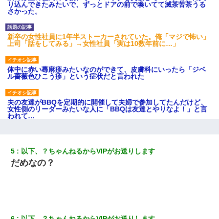
り込んできたみたいで、ずっとドアの前で喚いてて滅茶苦茶うる
さかった。
新卒の女性社員に1年半ストーカーされていた。俺「マジで怖い」
上司「話をしてみる」→女性社員「実は10数年前に…」
体中に赤い蕁麻疹みたいなのができて、皮膚科にいったら「ジベ
ル薔薇色ひこう疹」という症状だと言われた
夫の友達がBBQを定期的に開催して夫婦で参加してたんだけど、
女性側のリーダーみたいな人に「BBQは友達とやりなよ！」と言
われて…
小学生の妹が20代の弟とチューしてるのに、見て見ぬふりの親を
見てから実家を出た。それから15年、妹が弟の子を妊娠したらし
5
以下、？ちゃんねるからVIPがお送りします
くもう堕胎できない月なんだと母から連絡がきた…｜生活｜ワロ
だめなの？
タあんてな
夫に癌の余命宣告。その闘病中に長女から信じられない言葉を受
けた
6
以下、？ちゃんねるからVIPがお送りします