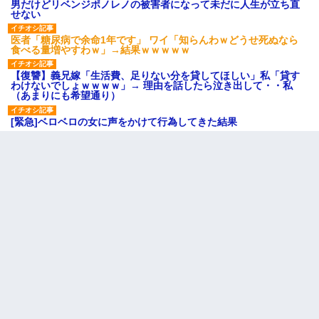
男だけどリベンジポノレノの被害者になって未だに人生が立ち直
せない
医者「糖尿病で余命1年です」 ワイ「知らんわｗどうせ死ぬなら
食べる量増やすわｗ」→結果ｗｗｗｗｗ
【復讐】義兄嫁「生活費、足りない分を貸してほしい」私「貸す
わけないでしょｗｗｗｗ」→ 理由を話したら泣き出して・・私
（あまりにも希望通り）
[緊急]ベロベロの女に声をかけて行為してきた結果