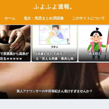
ふよふよ速報。
ホーム
鬼女・気団まとめ用語集
このサイトについて
で居酒屋から温泉が
【画像】思わず保存したくな
桃太郎とメス
出るｗｗｗｗｗ
る「笑える画像・最高な画
像」貼っていけｗｗｗｗｗ
美人アナウンサーの中田有紀さん老けすぎませんか？