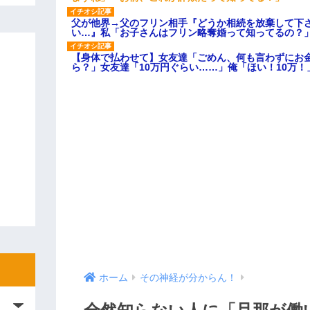
父が他界→父のフリン相手『どうか相続を放棄して下
い…』私「お子さんはフリン略奪婚って知ってるの？」
【身体で払わせて】女友達「ごめん、何も言わずにお
ら？」女友達「10万円ぐらい……」俺「ほい！10万！
ホーム
その神経が分からん！