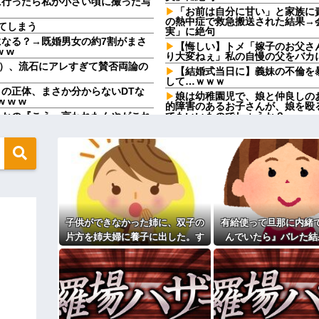
に行ったら私が小さい頃に撮った写
「お前は自分に甘い」と家族に
の熱中症で救急搬送された結果→
てしまう
実」に絶句
になる？→既婚男女の約7割がまさ
【悔しい】トメ「嫁子のお父さ
 w
り大変ねぇ」私の自慢の父をバカ
円）、流石にアレすぎて賛否両論の
【結婚式当日に】義妹の不倫を
して…ｗｗｗ
の正体、まさか分からないDTな
娘は幼稚園児で、娘と仲良しの
 w w
的障害のあるお子さんが、娘を殴
さかの『こう』言われたんやがこれ
てもいいものでしょうか？
彼の母親と初めて食事した時に
ようになって嫌になるわ
定なんですってね」と言ってきた
ていたらいないはずの彼の嫁がい
【画像】福原遥さん、意外とあ
「今思えばなんであんなに夢中
たよ」→どうぶつの森を開いた瞬
【画像】思わず保存したくなる
ｗｗｗ
帰ってきてくれるの？」旦那「そう
【修羅場】不妊と判明した夫、
して…
果ｗｗｗｗ
子供ができなかった姉に、双子の
有給使って旦那に内緒
てきた兄嫁！「テレビでも見せとい
33歳くらいから太ったせいか
片方を姉夫婦に養子に出した。す
んでいたら』バレた結
せた結果……甥っ子が重度の中二
なった
ると、養子に出した子がすごく礼
相手がどんなパイプ持っている
カになってるんだけどｗｗｗｗｗｗ
儀正しくてビックリ
高校３年生の女です。家が嫌い
上げると「大変なこと」になるｗｗ
す
主な税金の成り立ちを調べてみ
ィギュアがヤバすぎるｗｗｗｗｗｗ