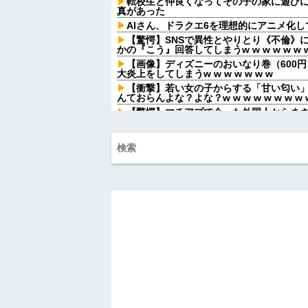
転校生と仲良くなってその子の家に遊び
真があった
AIさん、ドラクエ6を理想的にアニメ化し
【驚愕】SNSで異性とやりとり《不倫》
かの『こう』回答してしまうw w w w w w w
【画像】ディズニーのおいなり巻（600
大炎上をしてしまうw w w w w w w
【衝撃】若い女の子からする「甘い匂い」
んておらんよな？よな？w w w w w w w w w
【驚愕】マチアプで会った外国人からま
ワイ詰みか？？？？？？？
最近うちの地域の駅に鳩ジジイが現れる
彼氏の家で不倫してる私。彼氏にキスし
た。
俺「ゲーム機どこ？」親「ちょっと借り
間、村が大変なことになっていて…
旦那「一緒に夕飯を食べたい」私「早く
じゃないんだ」→続いた言葉に思わず絶句
休日に甥っ子をアポなし託児を押し付け
てw」と言うので『Gガンダム』を一気見さ
病...
彼氏が『この車』買おうとして私とケン
【うわぁ】 都営団地住み、年収10万円
ｗｗｗｗｗ
ハードオフに売っていた4万4000円のフ
「こんな高いの？ｗｗ」「逆に超安い」