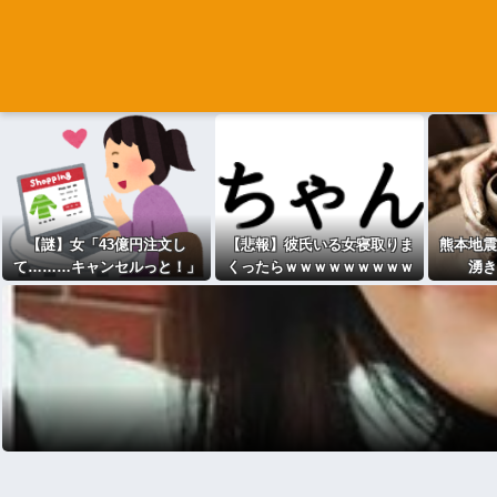
【謎】女「43億円注文し
【悲報】彼氏いる女寝取りま
熊本地震
て………キャンセルっと！」
くったらｗｗｗｗｗｗｗｗｗ
湧き
←こいつの目的
ｗwwww