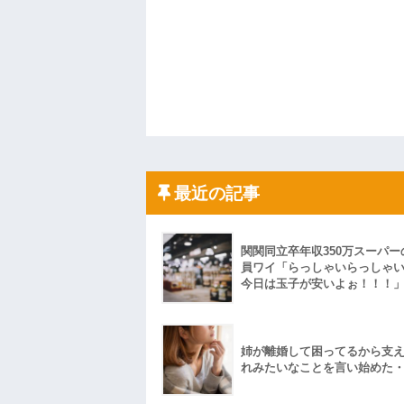
最近の記事
関関同立卒年収350万スーパー
員ワイ「らっしゃいらっしゃ
今日は玉子が安いよぉ！！！
姉が離婚して困ってるから支
れみたいなことを言い始めた