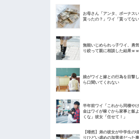
お母さん「アンタ、ボーナス
貰ったの？」ワイ「貰ってな
無能いじめられっ子ワイ、勇
り絞って親に相談した結果ｗ
娘がワイと嫁との行為を目撃
ら口聞いてくれない
半年前ワイ「これから同棲や
金はワイが稼ぐから家事と飯
くな」彼女「任せて！」
【唖然】弟の彼女が中学生の
りひどい虐めの加害者だった