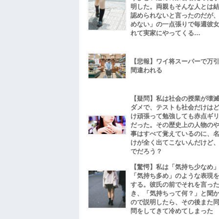
明した。両親もそんな人とは
認められないと言ったのだが
めない」の一点張りで毎週彼
れて実家にやってくる…
【悲報】ワイ将スーパーで万
間違われる
【疑問】私は社会の授業が壊
ダメで、テストも社会だけは
け頑張って勉強しても赤点ギ
だった。その歴史上の人物の
事はすべて覚えているのに、
けが全く出てこないんだけど
でだろう？
【驚愕】私は「気持ち少なめ
「気持ち多め」のような表現
する。彼氏の前でそれを言っ
き、「気持ちって何？」と聞
ので説明したら、その後また
問をしてきて冷めてしまった