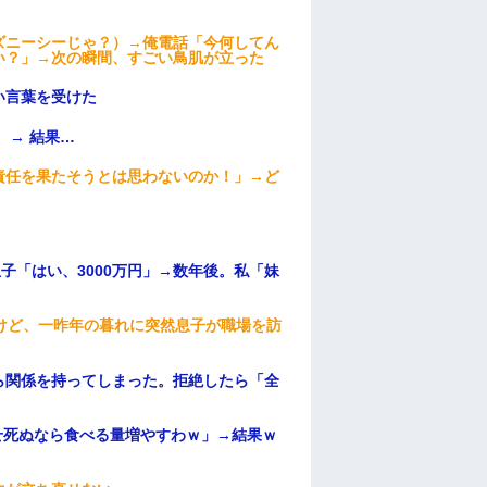
ズニーシーじゃ？）→俺電話「今何してん
い？」→次の瞬間、すごい鳥肌が立った
い言葉を受けた
 → 結果…
責任を果たそうとは思わないのか！」→ど
子「はい、3000万円」→数年後。私「妹
けど、一昨年の暮れに突然息子が職場を訪
ら関係を持ってしまった。拒絶したら「全
。
せ死ぬなら食べる量増やすわｗ」→結果ｗ