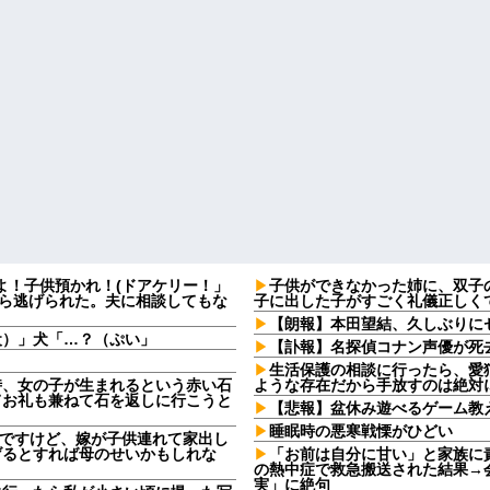
よ！子供預かれ！(ドアケリー！」
子供ができなかった姉に、双子
たら逃げられた。夫に相談してもな
子に出した子がすごく礼儀正しく
【朗報】本田望結、久しぶりに
犬）」犬「…？（ぷい」
【訃報】名探偵コナン声優が死去
生活保護の相談に行ったら、愛
時、女の子が生まれるという赤い石
ような存在だから手放すのは絶対
てお礼も兼ねて石を返しに行こうと
【悲報】盆休み遊べるゲーム教
睡眠時の悪寒戦慄がひどい
なんですけど、嫁が子供連れて家出し
げるとすれば母のせいかもしれな
「お前は自分に甘い」と家族に
の熱中症で救急搬送された結果→
実」に絶句