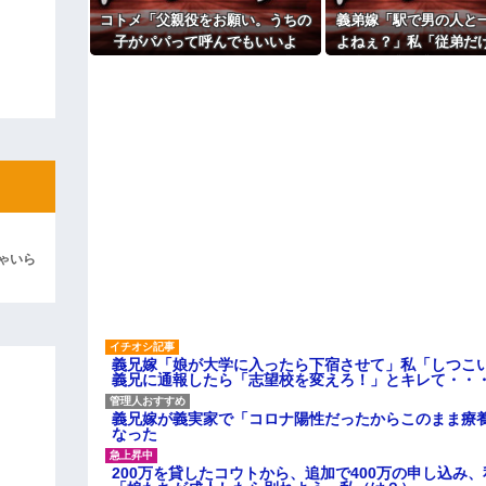
よ！」キチママ『そこに金庫があっ
コトメ「父親役をお願い。うちの
義弟嫁「駅で男の人と
「泥は出てけ！二度と来るな！」結
子がパパって呼んでもいいよ
よねぇ？」私「従弟だ
ね？」旦那「それは無理」→断っ
意味深な言い方をされ
彼「ちっ！」私「」
た途端に大騒ぎになり…
して…
逆切れ。「何クラクション鳴らして
らｗｗｗｗｗ(※画像あり)
女子のこの動画、すげえええええｗ
車線を制限速度で走った結果
くる
ゃいら
やらかす←あまり悲しませないでく
義兄嫁「娘が大学に入ったら下宿させて」私「しつこい
義兄に通報したら「志望校を変えろ！」とキレて・・
義兄嫁が義実家で「コロナ陽性だったからこのまま療
なった
200万を貸したコウトから、追加で400万の申し込み