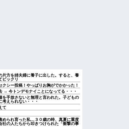
の片方を姉夫婦に養子に出した。すると、養
てビックリ
セクシー投稿！やっぱりお胸がでかかった！
 → 今トンデモナイことになってる・・・
猫を手放さないと無理と言われた。子どもの
に考えられない・・・
えて
責められ育った私…３０歳の時、真夏に重度
会社の人たちから叩きつけられた「衝撃の事