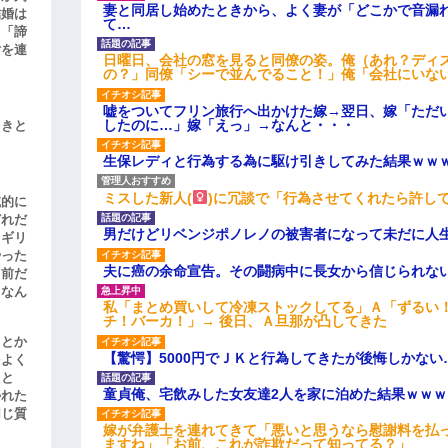
妻と同居し始めたときから、よく妻が「どこかで音漏
結婚は
て…
、「諦
女を連
日曜日、会社の窓を見ると同僚の姿。俺（あれ？ディ
の？」同僚「シーで並んでること！」俺「会社にいな
嘘をついてフリン旅行へ出かけた嫁→翌日、嫁「ただ
したのに…」嫁「えっ」→なんと・・・
引きと
生保レディと行為する為に駆け引きしてみた結果ｗｗ
ミスした新人(
)に冗談で「行為させてくれたら許し
滅的に
どれだ
男だけどリベンジポノレノの被害者になって未だに人
リギリ
やった
夫に癌の余命宣告。その闘病中に長女から信じられな
名前だ
、なん
私「まとめ買いして冷凍ストックしてる」Ａ「ずるい
チ！バーカ！」→ 後日、Ａ旦那が凸してきた
」とか
【驚愕】5000円でＪＫと行為してきたが後悔しかない
をよく
たと
童貞俺、宅飲みした女友達2人を家に泊めた結果ｗｗｗ
かれた
同じ質
嫁が弁護士を連れてきて「悪いと思うなら慰謝料を払っ
ますね」「お前、これが詐欺だって知ってる？」