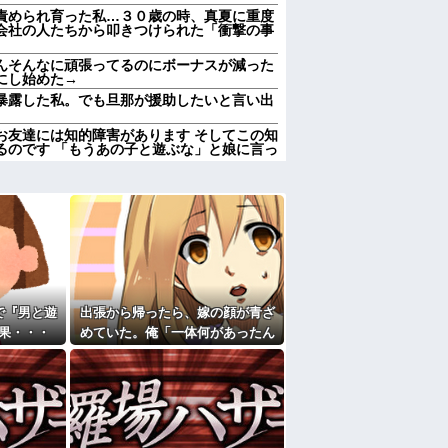
責められ育った私…３０歳の時、真夏に重度
会社の人たちから叩きつけられた「衝撃の事
んそんなに頑張ってるのにボーナスが減った
にし始めた→
暴露した私。でも旦那が援助したいと言い出
お友達には知的障害があります そしてこの知
るのです 「もうあの子と遊ぶな」と娘に言っ
彼母が「私ちゃんは結婚したら仕事辞める予
るｗ他
になったんやろ…」と思うコンテンツ
「笑える画像・最高な画像」貼っていけｗｗ
前妻の娘に「実の子じゃない！」と訴えた結
で『男と遊
出張から帰ったら、嫁の顔が青ざ
加齢で＊が緩んだのかチョビッと漏れるように
果・・・
めていた。俺「一体何があったん
だ？」嫁「…」→子供たちに話を
かも知れないのに…
聞くと…
すぎて家を出て現在養護施設で暮らしていま
たよ