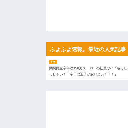
私「ちょっと、人の家の金庫触らないで
たから、開けてみようとしただけ☆』義兄
果・・・
私「初めて飲む味だけどなんのお茶？」
【GIF】JSのカンチョーワロタ
後続車にクラクションを鳴らされ彼氏が
んだ！降りてこいよ！」と怒鳴りだし...
【衝撃】報酬100万円超の治験募集がこち
【ネット騒然】惨殺されたタワマン頂き
ふよふよ速報。最近の人気記事
ｗｗｗｗｗｗｗｗｗｗ
【愕然】白のクラウン俺氏、高速道路左
wwwwwwwwwwww
百年の恋12-899 食べた量を張り合って
関関同立卒年収350万スーパーの社員ワイ「らっし
【悲報】佐藤輝明・・・２軍でも盛大に
っしゃい！！今日は玉子が安いよぉ！！！」
れ