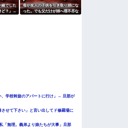
一緒でした
母が友人の子供を引き取り姉にな
けど？」→
った。でも父だけが姉へ理不尽な
てウンザリ
要求ばかり押し付けていて…
、学校斡旋のアパートに行け」→ 旦那が
・
養させて下さい」と言い出してド修羅場に
、私「無理。義弟より娘たちが大事」旦那