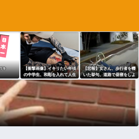
ガキ
【衝撃画像】イキリたい年頃
【悲報】女さん、歩行者を轢
の中学生、和彫を入れて人生
いた挙句、道路で昼寝をしよ
終了⇒！！！
うとしてしまう