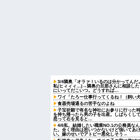
3/4隣奥「オラァ！いるのは分かってんだ
私(ヒィィィ…)→隣奥の旦那さんに相談し
にいってだこいつ。どうすれば…
ワイ「たろー仕事行ってくるね！（飼い
食器売場通るの苦手なのよね
子宝祈願で有名な神社にお参りに行った
を持ち帰ったら男の子を出産。しばらくし
思って石を見ると…
4/6私、結婚したい職業NO.1の公務員
た。全く理由は思いつかないけど強いてあ
い。嫁のせいでアトピー悪化しそう→