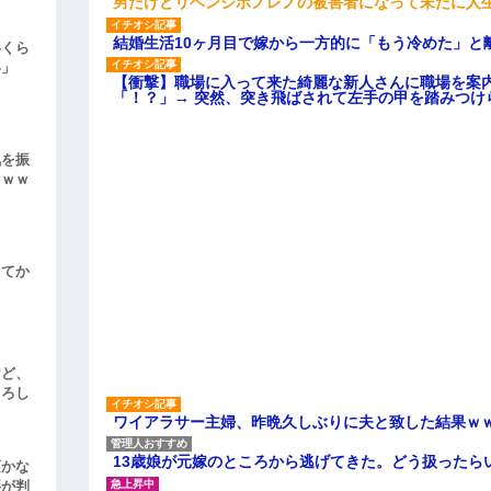
男だけどリベンジポノレノの被害者になって未だに人
結婚生活10ヶ月目で嫁から一方的に「もう冷めた」と
いくら
い」
【衝撃】職場に入って来た綺麗な新人さんに職場を案内
「！？」→ 突然、突き飛ばされて左手の甲を踏みつけ
気を振
ｗｗｗ
してか
けど、
よろし
ワイアラサー主婦、昨晩久しぶりに夫と致した結果ｗ
13歳娘が元嫁のところから逃げてきた。どう扱ったら
頃かな
事が判