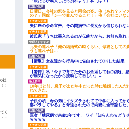
「娘たちが成人したら別れよう」私（は？）
日曜日、会社の窓を見ると同僚の姿。俺（あれ？ディ
の？」同僚「シーで並んでること！」俺「会社にいな
夫に癌の余命宣告。その闘病中に長女から信じられな
彼氏家「うちは墨入れるのが伝統だから。お前も彫れ」
元夫の連れ子「俺の結婚式の時くらい、母親としての
うも連れ子は…
【衝撃】女友達から行為中に告白されてOKした結果
【驚愕】私「今まで育てた分のお金返してね(冗談)」息
が病気になったから援助して欲しい」→
の社
い！！
10年ほど前、息子がまだ年中だった時に離婚したんだ
ねてきた。
」
子供の頃、母の弟にイタズラされてて中学に入ってか
部バラしてやる」と脅迫されたので両親に全部話した
えてく
医者「糖尿病で余命1年です」 ワイ「知らんわｗどう
・・・
ｗｗｗｗ