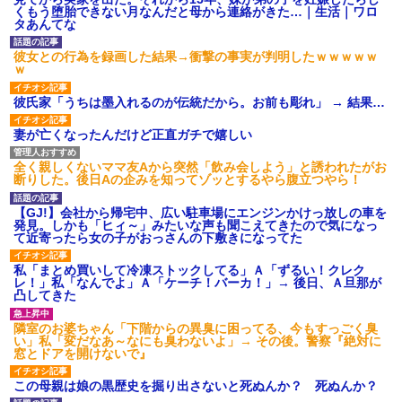
くもう堕胎できない月なんだと母から連絡がきた…｜生活｜ワロ
タあんてな
彼女との行為を録画した結果→衝撃の事実が判明したｗｗｗｗｗ
ｗ
彼氏家「うちは墨入れるのが伝統だから。お前も彫れ」 → 結果…
妻が亡くなったんだけど正直ガチで嬉しい
全く親しくないママ友Aから突然「飲み会しよう」と誘われたがお
断りした。後日Aの企みを知ってゾッとするやら腹立つやら！
【GJ!】会社から帰宅中、広い駐車場にエンジンかけっ放しの車を
発見。しかも「ヒィ～」みたいな声も聞こえてきたので気になっ
て近寄ったら女の子がおっさんの下敷きになってた
私「まとめ買いして冷凍ストックしてる」Ａ「ずるい！クレク
レ！」私「なんでよ」Ａ「ケーチ！バーカ！」→ 後日、Ａ旦那が
凸してきた
隣室のお婆ちゃん「下階からの異臭に困ってる、今もすっごく臭
い」私「変だなあ～なにも臭わないよ」→ その後。警察『絶対に
窓とドアを開けないで』
この母親は娘の黒歴史を掘り出さないと死ぬんか？ 死ぬんか？