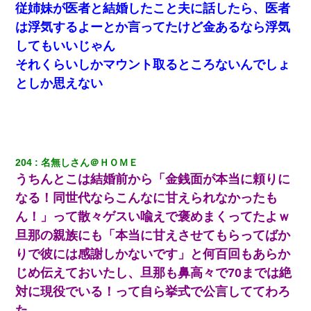
従姉妹が医者と結婚したこと夫に話したら、医者
は浮気するよーとか言ってたけど金あるなら浮気
してもいいじゃん
それくらいしかマウント取るところないんでしょ
としか思えない
204
名無しさん＠ＨＯＭＥ
うちんとこは結婚前から「金銭面が本当に頼りに
なる！同世代ならこんなに甘えられなかったも
ん！」って散々ゲスい喩えで褒めまくってたよｗ
旦那の親族にも「本当に甘えさせてもらってばか
りで彼には感謝しかないです」と何百回もあらか
じめ伝えておいたし、旦那も鼻高々で70までは絶
対に現役でいる！って自ら挙式で公言しててわろ
た