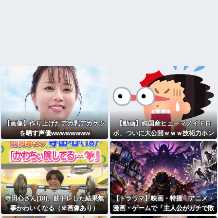
【画像】作り上げたデカ乳デカケツ
【動画】純国産ヒューマノイドロ
を晒す声優wwwwwwww
ボ、ついに大公開ｗｗｗ技術力ホン
マにえぐいな日本ｗｗｗｗｗｗｗｗ
ｗ
寺田心さん(18)、筋トレした結果無
【トラウマ】映画・特撮・アニメ・
事かわいくなる（※画像あり）
漫画・ゲームで「主人公がガチで敗
北した回」と聞いて真っ先に思い浮