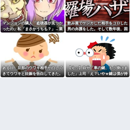
【唖然】離婚した元旦那から
れたんやがこれワイ詰み
のメールがヤバすぎた結果ｗｗ
か？？？？？？？
ｗｗ
【緊急】今の若者に急増して
【衝撃】京大病院で正常な脳
いる『コレ』依存、めちゃくち
組織を誤摘出された50代女性、
ゃ深刻な模様w w w w w w w w
マンションの隣人「盗聴器が見つか
飲み屋でケンカした相手をコロした
手足も動かせず自発呼吸もでき
w w
ない重篤状態に…「意識はあ
ったの」私「まさかうちも？」→業
男の弁護をした。そして数年後、因
みい山作者、みいちゃんでチ
る」
者に調査を依頼したら、犯人の正体
果応報を思わせる出来事が…
ー牛なのではという疑惑が生ま
【家族内争い】嫁のピアノを
れるｗｗｗｗｗｗｗ
まで見えてきて…
兄嫁が欲しがり親も譲れと言い
【画像】俺たちの姫本田望
出した結果…ｗｗｗｗ
結、久しぶりに画像を投稿した
【ヤバ過ぎ】有名生き物
結果→やっぱりワイらの姫だっ
YouTuber、不倫相手が未成年と
たw w w w w w w w w w
知ってドン引きの結末ｗｗｗｗ
飲み屋でケンカした相手をコ
PTA会長が事故で辞退→旦那
ある日、旦那のウワキ相手が凸して
【えっ】自分「車の鍵、もう掛けま
ロした男の弁護をした。そして
「妻の代わりに僕がやります」
数年後、因果応報を思わせる出
きてウワキと妊娠を告白してきた。
した」上司「え？いやｗ鍵は僕が持
→1年後…名物ガンコジジイを草
来事が…
むしりに召喚、不登校児を学校
落ち着いて旦那を問い詰めると...
ってるから、それは無理だろ？ｗ」
SCでとうとうセコケチに遭遇
に復帰させる無双状態にｗｗ
→そんなこと知らなくて本当に驚い
した。荷物持って「家まで送っ
ラッシュ時の電車で、刺青に
てくれない」って言ってきて...
た。
スキンヘッドの男が扉の前で座
最初はちょっと素直すぎるだ
り込んで電話を始めた
けか？と思ってたが、マウンテ
【衝撃】嫁の言葉に確信！5年
ィング癖が凄まじいと分かって
間拒否の末、離婚を決意した理
切った友人がいた
由が切なすぎるｗｗｗｗ
離婚した元妻が突然失踪して
「私さんはプロだから」障害
しまった。娘の母親でもある相
のある甥を私に預けようとする
手だから放っておけず連絡を探
義兄嫁、甥を溺愛し勝手に預か
すことに…
ってしまう夫。義兄に叱っても