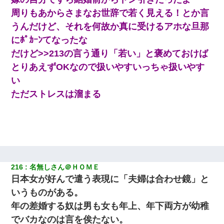
周りもあからさまなお世辞で若く見える！とか言
うんだけど、それを何故か真に受けるアホな旦那
にﾎﾟｶｰﾝてなったな
だけど>>213の言う通り「若い」と褒めておけば
とりあえずOKなので扱いやすいっちゃ扱いやす
い
ただストレスは溜まる
216
名無しさん＠ＨＯＭＥ
日本女が好んで遣う表現に「夫婦は合わせ鏡」と
いうものがある。
年の差婚する奴は男も女も年上、年下両方が幼稚
でバカなのは言を俟たない。