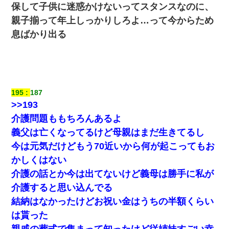
保して子供に迷惑かけないってスタンスなのに、
義兄嫁が義実家で「コロナ陽性だったからこのまま療養させて下
さい」と言い出してド修羅場になった
親子揃って年上しっかりしろよ…って今からため
息ばかり出る
200万を貸したコウトから、追加で400万の申し込み、私「無理。
義弟より娘たちが大事」旦那「娘たちが成人したら別れよう」私
（は？）
男だけどリベンジポノレノの被害者になって未だに人生が立ち直
せない
195
187
>>193
妹が嘘つきな元カレと寄りを戻してしまったという話をしていた
介護問題ももちろんあるよ
ら、旦那の顔が曇って雰囲気が一転。そそくさと話を切り上げて
いつもより早く寝付いてしまった…｜生活｜ワロタあんてな
義父は亡くなってるけど母親はまだ生きてるし
今は元気だけどもう70近いから何が起こってもお
放置子が病院送りになったらしい → 俺（二度と帰ってくるなよ…
かしくはない
嫁を半身不随にしやがった恨みは、正直こんなもんじゃ晴れな
い）
介護の話とか今は出てないけど義母は勝手に私が
介護すると思い込んでる
転職先が決まったので退職の意思を伝えたら。上司「無責任」
結納はなかったけどお祝い金はうちの半額くらい
「簡単には辞めさせない」私（どうせ辞めるし…）→ 思いっきり
反論をしてみた
は貰った
親戚の葬式で集まって知ったけど従姉妹すごい幸