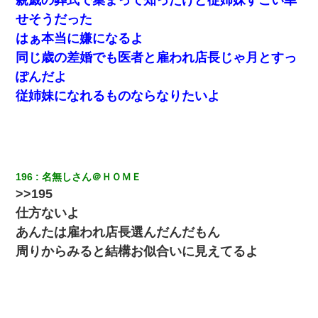
彼女にプロポーズしてOK貰った俺、告げられた結婚条件にブチ切
せそうだった
れて無事婚約破棄・・・
はぁ本当に嫌になるよ
同じ歳の差婚でも医者と雇われ店長じゃ月とすっ
嫁が涙声で『会いたいね』とか言っているのが聞こえた。俺「こ
んな時間に誰と電話してんの？」嫁「ごめんなさい…！（大号
ぽんだよ
泣」俺（キターー）→
従姉妹になれるものならなりたいよ
中途採用のAが部長から呼び出された。Aはヘラヘラと部屋に入っ
ていき、1時間後に号泣しながら出てきて…
隣の部屋の住民の母親、オートロックを突破してマンションに入
196
名無しさん＠ＨＯＭＥ
り込んできたみたいで、ずっとドアの前で喚いてて滅茶苦茶うる
さかった。
>>195
仕方ないよ
全く親しくないママ友Aから突然「飲み会しよう」と誘われたがお
あんたは雇われ店長選んだんだもん
断りした。後日Aの企みを知ってゾッとするやら腹立つやら！
周りからみると結構お似合いに見えてるよ
【まぬけ】夫「離婚だ！」私「わかった。で？」夫「慰謝料
だ！」私「いいけど弁護士通して。私も請求する」夫「」