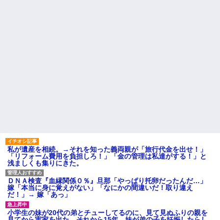
私が遺産を相続。→それを知った義両親が「旅行代金を出せ！」
「リフォーム費用を負担しろ！」「金の管理は私達がする！」と
浅ましくも集りにきた。
ＤＮＡ検査『血縁関係０％』旦那「やっぱり托卵だったんだ…」
嫁「本当に身に覚えがない」「なにかの間違いだ！取り違え
だ！」→ 嫁「あっ」
小学生の妹が20代の弟とチューしてるのに、見て見ぬふりの親を
見てから実家を出た。それから15年、妹が弟の子を妊娠したらし