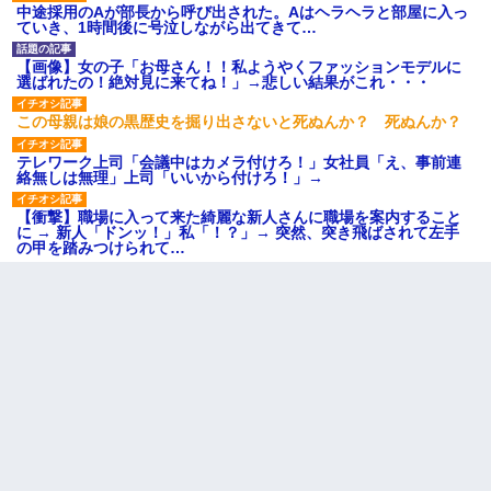
中途採用のAが部長から呼び出された。Aはヘラヘラと部屋に入っ
ていき、1時間後に号泣しながら出てきて…
【画像】女の子「お母さん！！私ようやくファッションモデルに
選ばれたの！絶対見に来てね！」→悲しい結果がこれ・・・
この母親は娘の黒歴史を掘り出さないと死ぬんか？ 死ぬんか？
テレワーク上司「会議中はカメラ付けろ！」女社員「え、事前連
絡無しは無理」上司「いいから付けろ！」→
【衝撃】職場に入って来た綺麗な新人さんに職場を案内すること
に → 新人「ドンッ！」私「！？」→ 突然、突き飛ばされて左手
の甲を踏みつけられて…