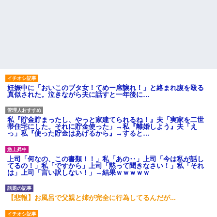
妊娠中に「おいこのブタ女！てめー席譲れ！」と絡まれ腹を殴る
真似された。泣きながら夫に話すと一年後に…
私『貯金貯まったし、やっと家建てられるね！』夫「実家を二世
帯住宅にした。それに貯金使った」→私『離婚しよう』夫「え
っ」私『使った貯金はあげるから』→すると…
上司「何なの、この書類！！」私「あの‥」上司「今は私が話し
てるの！」私「ですから」上司「黙って聞きなさい！」私「それ
は」上司「言い訳しない！」→結果ｗｗｗｗｗ
【悲報】お風呂で父親と姉が完全に行為してるんだが...