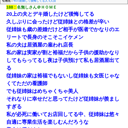
引用元：
年の差婚して後悔してる人 5人目
188
名無しさん＠ＨＯＭＥ
20上の夫とデキ婚したけど後悔してる
久しぶりに会ったけど従姉妹との格差が辛い
従姉妹も歳の差婚だけど相手が医者でかなりのエ
リートで長身のそこそこイケメン
私の夫は居酒屋の雇われ店長
私の家は実家が割と裕福だから子供の援助かなり
してもらってるし夜は子供預けて私も居酒屋出て
る
従姉妹の家は裕福でもないし従姉妹も女医じゃな
くてただの看護師
でも従姉妹はめちゃくちゃ美人
それなりに幸せだと思ってたけど従姉妹が羨まし
すぎる
私が必死に働いてお店回してる中、従姉妹は悠々
自適に専業生活を楽しむんだろうな