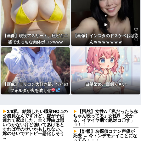
かぶのは？
【画像】現役アスリート、紐ビキニ
【画像】インスタのドスケベおばさ
姿でえっちな肉体ボロンwww
んｗｗｗｗｗｗｗ
【画像】ロリコン大好き部、ワイの
白髪染め、面倒くさい
フォルダが火を噴くぜ
2/6私、結婚したい職業NO.1の
【愕然】女性A「私だったら赤
公務員なんですけど、嫁が子供
ちゃん殴ってる」女性B「分か
連れて家出した。全く理由は思
る。イヤイヤ期で絶対コ〇す」
いつかないけど強いてあげると
⇒！！
すれば母のせいかもしれない。
【訃報】名探偵コナン声優が
嫁のせいでアトピー悪化しそう
死去 → 今トンデモナイことにな
→
ってる・・・