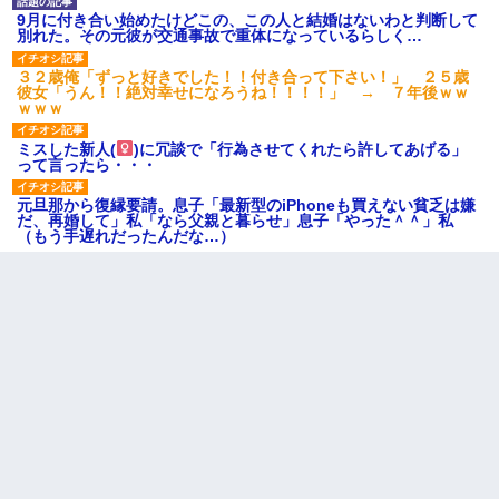
9月に付き合い始めたけどこの、この人と結婚はないわと判断して
別れた。その元彼が交通事故で重体になっているらしく…
３２歳俺「ずっと好きでした！！付き合って下さい！」 ２５歳
彼女「うん！！絶対幸せになろうね！！！！」 → ７年後ｗｗ
ｗｗｗ
ミスした新人(
)に冗談で「行為させてくれたら許してあげる」
って言ったら・・・
元旦那から復縁要請。息子「最新型のiPhoneも買えない貧乏は嫌
だ、再婚して」私「なら父親と暮らせ」息子「やった＾＾」私
（もう手遅れだったんだな…）