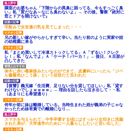
【衝撃】報酬100万円超の治験
募集がこちらｗｗｗｗｗ(※画像
隣室のお婆ちゃん「下階からの異臭に困ってる、今もすっごく臭
あり)
い」私「変だなあ～なにも臭わないよ」→ その後。警察『絶対に
窓とドアを開けないで』
【ネット騒然】惨殺されたタ
ワマン頂き女子のこの動画、す
げえええええｗｗｗｗｗｗｗｗ
宅飲みで女友達の乳を見てしまった・・・
ｗｗｗ
【愕然】白のクラウン俺氏、
兄の新しい嫁がやらかしすぎて辛い。当たり前のように実家や姪
高速道路左車線を制限速度で走
の幼稚園に来る
った結果wwwwwwwwwwww
百年の恋12-899 食べた量を
私「まとめ買いして冷凍ストックしてる」Ａ「ずるい！クレク
張り合ってくる
レ！」私「なんでよ」Ａ「ケーチ！バーカ！」→ 後日、Ａ旦那が
凸してきた
【悲報】佐藤輝明・・・２軍
でも盛大にやらかす←あまり悲
しませないでくれ
体中に赤い蕁麻疹みたいなのができて、皮膚科にいったら「ジベ
ル薔薇色ひこう疹」という症状だと言われた
【復讐】義兄嫁「生活費、足りない分を貸してほしい」私「貸す
わけないでしょｗｗｗｗ」→ 理由を話したら泣き出して・・私
（あまりにも希望通り）
何年か前に妹は離婚している。当時生まれた姪が義弟の子じゃな
かったため妹有責での離婚になり…
スマホを与えられて、中学卒業する頃にはすっかり女叩きに洗脳
された弟が、大学進学のために一人暮らししたいと言い出した。