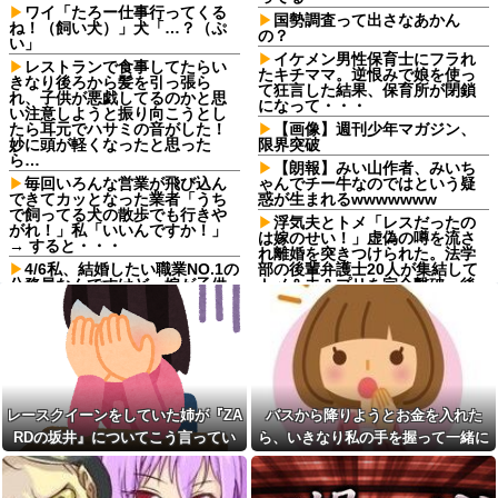
ワイ「たろー仕事行ってくる
国勢調査って出さなあかん
ね！（飼い犬）」犬「…？（ぷ
の？
い」
イケメン男性保育士にフラれ
レストランで食事してたらい
たキチママ。逆恨みで娘を使っ
きなり後ろから髪を引っ張ら
て狂言した結果、保育所が閉鎖
れ、子供が悪戯してるのかと思
になって・・・
い注意しようと振り向こうとし
たら耳元でハサミの音がした！
【画像】週刊少年マガジン、
妙に頭が軽くなったと思った
限界突破
ら…
【朗報】みい山作者、みいち
毎回いろんな営業が飛び込ん
ゃんでチー牛なのではという疑
できてカッとなった業者「うち
惑が生まれるwwwwwww
で飼ってる犬の散歩でも行きや
浮気夫とトメ「レスだったの
がれ！」私「いいんですか！」
は嫁のせい！」虚偽の噂を流さ
→ すると・・・
れ離婚を突きつけられた。法学
4/6私、結婚したい職業NO.1の
部の後輩弁護士20人が集結して
公務員なんですけど、嫁が子供
トメ＆夫＆プリを完全撃破←後
連れて家出した。全く理由は思
輩たちを可愛がっていた恩が最
いつかないけど強いてあげると
高形で返ってきた
すれば母のせいかもしれない。
ドラクエのゼシカとかいう人
嫁のせいでアトピー悪化しそう
気キャラwww他
→
【悲報】『自認レイブンクロ
レースクイーンをしていた姉
ー』 ← こいつらのタチ悪い率は
が『ZARDの坂井』についてこう
異常
レースクイーンをしていた姉が『ZA
バスから降りようとお金を入れた
言っていた
アマゾン売り上げ１位のスポ
RDの坂井』についてこう言ってい
ら、いきなり私の手を握って一緒に
【動画】手術中に熊本地震直
ットクーラーを 安く買った 今日
撃やばすぎる
た
降りようとする子供がいた。手をほ
設置する 予定だが多少でも涼し
【驚愕】マチアプで会った外
くなったら良いな
どこうとしても放してくれず...
国人からまさかの『こう』言わ