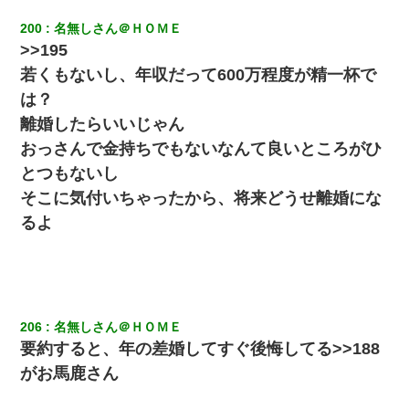
クラスで一人無口で誰とも話さない男子がいた。→修学旅行に来
なかったその男子に女子達がお土産を渡した。5分後…
200
名無しさん＠ＨＯＭＥ
>>195
【戦争】不妊の俺嫁に弟嫁が2日間4歳児を託児 俺嫁はそこまで気
若くもないし、年収だって600万程度が精一杯で
にしてなかったが、あまりにも子供が俺嫁に懐くので最後らへん
顔引きつってた → そして弟嫁が迎えに来た翌日…
は？
離婚したらいいじゃん
【驚愕】私「今まで育てた分のお金返してね(冗談)」息子「はい、
おっさんで金持ちでもないなんて良いところがひ
3000万円」→数年後。私「妹が病気になったから援助して欲し
い」→
とつもないし
そこに気付いちゃったから、将来どうせ離婚にな
彼にプロポーズされたんだけど、実は資産家だと知って婚約破棄
るよ
した。B子「A男くんと別れたって本当？私が付き合ってもい
い？」
【画像】女の子「お母さん！！私ようやくファッションモデルに
選ばれたの！絶対見に来てね！」→悲しい結果がこれ・・・
206
名無しさん＠ＨＯＭＥ
要約すると、年の差婚してすぐ後悔してる>>188
がお馬鹿さん