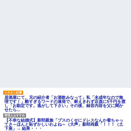
息子が「お母さんでもクリア
らっても「兄貴より俺になつい
できる」と作ってくれたコー
てるのが面白くないのかな」だ
ス。ゴールまで進むと心温まる
って
仕掛けが待っていて…
ウトのセクハラを夫に泣いて
【後編】4歳の娘を愛せずにい
訴えても「いいじゃないかその
たら嫁から離婚を言い渡された
くらい。我慢してたらご褒美あ
げるから」と迫られた。夫が気
中1の息子が上級生にイジメに
持ち悪くて悲鳴をあげたら「う
遭っているらしい。「男なんだ
るさい」とグーで殴られた
から一発殴ってやりゃ良いだ
ろ」と息子に言ったら・・・
主な税金の成り立ちを調べて
みたよ
ハードオフに売っていた4万
4000円のフィギュアがヤバすぎ
るｗｗｗｗｗｗ「こんな高い
の？ｗｗ」「逆に超安い」
私「ちょっと、人の家の金庫
触らないでよ！」キチママ『そ
こに金庫があったから、開けて
みようとしただけ☆』義兄「泥
は出てけ！二度と来るな！」結
果・・・
私「初めて飲む味だけどなん
居酒屋にて。兄の紹介者「お酒飲みなって」私「未成年なので無
のお茶？」彼「ちっ！」私「」
理です！」酷すぎるワードの連発で、耐えきれず店員に5千円を渡
し「お勘定です。逃がして下さい」その後、録音内容を父に聞か
【GIF】JSのカンチョーワロ
せたら...
タ
後続車にクラクションを鳴ら
され彼氏が逆切れ。「何クラク
【不幸な結婚式】新郎親族「ブスのくせにドレスなんか着ちゃっ
ション鳴らしてんだ！降りてこ
てさ～ほんと恥ずかしいわよね～（大声」新郎両親「！！！（土
いよ！」と怒鳴りだし...
下座」→ 結果・・・