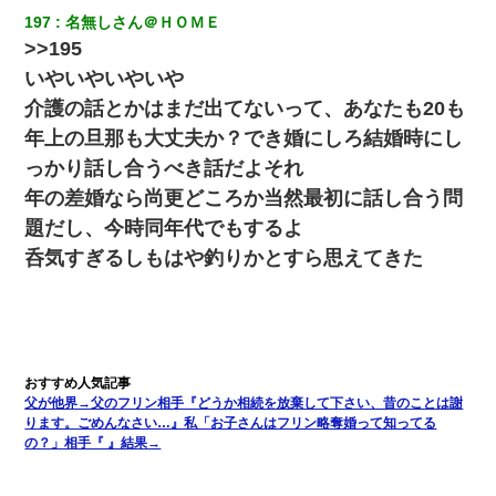
私「まとめ買いして冷凍ストックしてる」Ａ「ずるい！クレク
レ！」私「なんでよ」Ａ「ケーチ！バーカ！」→ 後日、Ａ旦那が
197
名無しさん＠ＨＯＭＥ
凸してきた
>>195
いやいやいやいや
小2の頃、妹と昼寝してたら家が火事になってて気づくと逃げ場が
なかった。妹を抱き締めて「ﾀﾋんじゃうよ」って泣いてたら…
介護の話とかはまだ出てないって、あなたも20も
年上の旦那も大丈夫か？でき婚にしろ結婚時にし
【悲報】嫁がワイのこと嫌いっぽいから単身赴任した結果
っかり話し合うべき話だよそれ
年の差婚なら尚更どころか当然最初に話し合う問
宅飲みで女友達の乳を見てしまった・・・
題だし、今時同年代でもするよ
呑気すぎるしもはや釣りかとすら思えてきた
姉旦那の友達「ほんとのパパだよ～」私のお腹を触ってほざく。
→思わず手を叩いて振り払ったら…
ずっとニートだと思ってた同居の義弟が投資で旦那より稼いでる
とか知らなかった…
父が他界→父のフリン相手『どうか相続を放棄して下さい、昔のことは謝
ります。ごめんなさい…』私「お子さんはフリン略奪婚って知ってる
今日夫の実家に泊ったんだけど、朝起きたら股間がなんかモッコ
リしてた
の？」相手『 』結果→