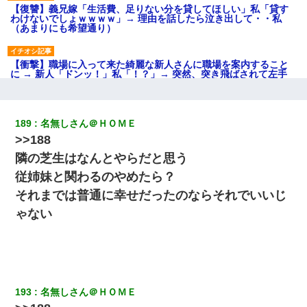
【復讐】義兄嫁「生活費、足りない分を貸してほしい」私「貸す
わけないでしょｗｗｗｗ」→ 理由を話したら泣き出して・・私
（あまりにも希望通り）
【衝撃】職場に入って来た綺麗な新人さんに職場を案内すること
に → 新人「ドンッ！」私「！？」→ 突然、突き飛ばされて左手
の甲を踏みつけられて…
我が家のガレージに見知らぬ車。俺「もしもし、玄関にもシャッ
189
名無しさん＠ＨＯＭＥ
ターリモコンあるだろ？DOWNのボタン押してｗ」→ 待つこと１
>>188
時間弱・・・
隣の芝生はなんとやらだと思う
嘘をついてフリン旅行へ出かけた嫁→翌日、嫁「ただいま～」旦
従姉妹と関わるのやめたら？
那「娘がシんだよ。何度も連絡したのに…」嫁「えっ」→なん
それまでは普通に幸せだったのならそれでいいじ
と・・・
ゃない
彼女(美人女医)にネックレスをプレゼント。「こんな安物を渡すく
らいなら、渡さないほうがマシだからね」→ ６０万したと話した
ら・・・
【不幸な結婚式】新郎親族「ブスのくせにドレスなんか着ちゃっ
193
名無しさん＠ＨＯＭＥ
てさ～ほんと恥ずかしいわよね～（大声」新郎両親「！！！（土
下座」→ 結果・・・