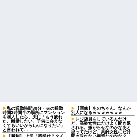
私の通勤時間30分・夫の通勤
【画像】あのちゃん、なんか
時間3時間半の場所にマンション
別人になるｗｗｗｗｗｗｗ
を購入したら、夫に「もう疲れ
レジ店員をしているんだけ
た、離婚したい。子供に会えな
ど、高齢女性にだけよく聞き返
くてもいいから1人になりたい」
される。嫌がらせなのかなあと
と言われて…
思ってたけど、高齢女性にだけ
【勝利】 上司「残業代？タイ
聞き取れない声質なのかな？