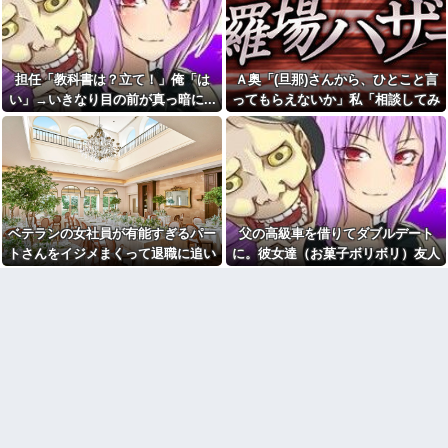
の？
イらをドキドキさせてしまうw w
w w w w w
車庫に車を入れようとシフト
をＲに入れた途端「障碍物があ
【悲報】「抱かれたくない
る」と車がピーピー！！俺(なん
男」レジェンドの江頭2:50さ
じゃ？うわああああああ
ん、変わり果てた姿で発見され
担任「教科書は？立て！」俺「は
Ａ奥「(旦那)さんから、ひとこと言
あ！！！！)リアカメラ見たらま
る
さかの
い」→いきなり目の前が真っ暗に...
ってもらえないか」私「相談してみ
【怒報】電車乗り込みぼく
【祝】女の双子ちゃん産まれ
る」→ 人がおかしくなった瞬間を目
「おっ、可愛いミニスカＯＬち
たあああああ！！！！【興中】
ゃんの隣あいてんじゃん！座っ
の前で見て...
たろ！」→結果w w w w w w w
【後編】元旦那が突然、自分
w
の現妻とのメールを転送...その内
容がキモすぎた件
義両親「空き家になるし住ん
でいいよ」私たち「じゃあお言
彼氏の家に遊びに行ったら彼
葉に甘えて…」→引っ越した途
母が大皿から唐揚げを素手でつ
端、予想外の出来事が待ってい
まんでひとくちかじり、残りを
ベテランの女社員が有能すぎるパー
父の高級車を借りてダブルデート
て…
大皿へ戻した。私目が点。あり
トさんをイジメまくって退職に追い
に。彼女達（お菓子ボリボリ）友人
えないと彼氏に言ったら彼氏激
「昼間にあんなこと言った自
おこ
こんだ。しかし…….. → パート
「人の車の中だぞ。やめろ」→する
分がバカ」と勝手に懺悔すら口
にした営業
久しぶりに地元の同窓会に行
さん「実は…w」私「えぇ…」
と…
ったら、私を見た瞬間何人かが
彼と初めての夜。私「痛い！
固まった。「え、生きてたの？｣
どうしたの？」彼「実は俺、不
能なんだ…」→初めての夜に打
幼稚園からお花をやっている
ち明けられた理由が衝撃的で…
私の活けた花を、義兄嫁がボロ
クソにけなした
妻が同期の男と頻繁に外出。
その生活を4年間放置した結果こ
今でも「日本が世界トップ」
うなった
なものって何がある？
「彼氏居ないんでしょ？〇〇
青雲のCMソングをちいかわの
君と付き合ったら？」とか言っ
劇中歌だと思っていた模様