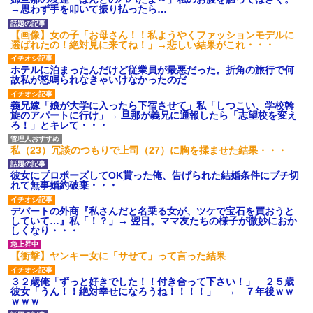
のお茶？」彼「ちっ！」私「」
→思わず手を叩いて振り払ったら…
【GIF】JSのカンチョーワロ
タ
【画像】女の子「お母さん！！私ようやくファッションモデルに
後続車にクラクションを鳴ら
選ばれたの！絶対見に来てね！」→悲しい結果がこれ・・・
され彼氏が逆切れ。「何クラク
ション鳴らしてんだ！降りてこ
ホテルに泊まったんだけど従業員が最悪だった。折角の旅行で何
いよ！」と怒鳴りだし...
故私が怒鳴られなきゃいけなかったのだ
【衝撃】報酬100万円超の治験
募集がこちらｗｗｗｗｗ(※画像
義兄嫁「娘が大学に入ったら下宿させて」私「しつこい、学校斡
あり)
旋のアパートに行け」→ 旦那が義兄に通報したら「志望校を変え
【ネット騒然】惨殺されたタ
ろ！」とキレて・・・
ワマン頂き女子のこの動画、す
げえええええｗｗｗｗｗｗｗｗ
ｗｗｗ
私（23）冗談のつもりで上司（27）に胸を揉ませた結果・・・
【愕然】白のクラウン俺氏、
高速道路左車線を制限速度で走
彼女にプロポーズしてOK貰った俺、告げられた結婚条件にブチ切
った結果wwwwwwwwwwww
れて無事婚約破棄・・・
百年の恋12-899 食べた量を
張り合ってくる
デパートの外商『私さんだと名乗る女が、ツケで宝石を買おうと
していて…』私「！？」→ 翌日。ママ友たちの様子が微妙におか
【悲報】佐藤輝明・・・２軍
しくなり・・・
でも盛大にやらかす←あまり悲
しませないでくれ
【衝撃】ヤンキー女に「サせて」って言った結果
３２歳俺「ずっと好きでした！！付き合って下さい！」 ２５歳
彼女「うん！！絶対幸せになろうね！！！！」 → ７年後ｗｗ
ｗｗｗ