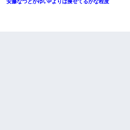
安藤なつとかゆいPよりは痩せてるかな程度
嫁が涙声で『会いたいね』とか言っているのが聞こえた。俺「こ
んな時間に誰と電話してんの？」嫁「ごめんなさい…！（大号
泣」俺（キターー）→
私は家が貧しくて、手に職をつけようと看護師になった。だけど
卒業を控えた年の1月末、車にひかれて看護師になれなくなった。
【衝撃】職場に入って来た綺麗な新人さんに職場を案内すること
に → 新人「ドンッ！」私「！？」→ 突然、突き飛ばされて左手
の甲を踏みつけられて…
ずっとニートだと思ってた同居の義弟が投資で旦那より稼いでる
とか知らなかった…
【悲報】お風呂で父親と姉が完全に行為してるんだが...
妹が嘘つきな元カレと寄りを戻してしまったという話をしていた
ら、旦那の顔が曇って雰囲気が一転。そそくさと話を切り上げて
いつもより早く寝付いてしまった…｜生活｜ワロタあんてな