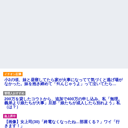
小2の頃、妹と昼寝してたら家が火事になってて気づくと逃げ場が
なかった。妹を抱き締めて「ﾀﾋんじゃうよ」って泣いてたら…
200万を貸したコウトから、追加で400万の申し込み、私「無理。
義弟より娘たちが大事」旦那「娘たちが成人したら別れよう」私
（は？）
【画像】女上司(30)「終電なくなったね…部屋くる？」ワイ「行
きます！」