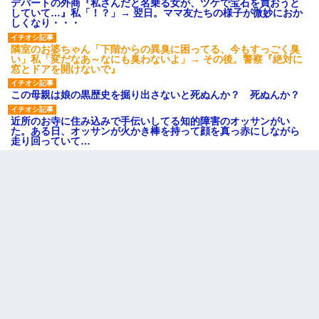
デパートの外商『私さんだと名乗る女が、ツケで宝石を買おうと
していて…』私「！？」→ 翌日。ママ友たちの様子が微妙におか
しくなり・・・
隣室のお婆ちゃん「下階からの異臭に困ってる、今もすっごく臭
い」私「変だなあ～なにも臭わないよ」→ その後。警察『絶対に
窓とドアを開けないで』
この母親は娘の黒歴史を掘り出さないと死ぬんか？ 死ぬんか？
近所のお寺に住み込みで手伝いしてる知的障害のオッサンがい
た。ある日、オッサンが火かき棒を持って顔を真っ赤にしながら
走り回っていて…