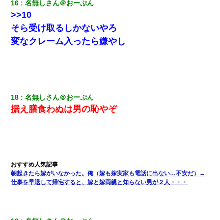
16
名無しさん＠おーぷん
22歳の頃、父に36歳の男性とお見合いをしてくれと頼まれた。父
>>10
の親会社の経営者の息子さんだったので、父も喜んで私の写真を
送ったんだが→
そら受け取るしかないやろ
変なクレーム入ったら嫌やし
【不幸な結婚式】新郎親族「ブスのくせにドレスなんか着ちゃっ
てさ～ほんと恥ずかしいわよね～（大声」新郎両親「！！！（土
下座」→ 結果・・・
わい(42)渋谷の夜のサービスで19の女の子にゴックンさせた結果
ｗｗｗｗｗｗｗｗ
18
名無しさん＠おーぷん
据え膳食わぬは男の恥やぞ
姉旦那の友達「ほんとのパパだよ～」私のお腹を触ってほざく。
→思わず手を叩いて振り払ったら…
彼女(37)の情欲がえげつない件ｗｗｗｗｗｗｗ
朝起きたら嫁がいなかった。俺（嫁も嫁実家も電話に出ない…不安だ）→
中途採用のAが部長から呼び出された。Aはヘラヘラと部屋に入っ
仕事を早退して帰宅すると、嫁と嫁両親と知らない男が２人・・・
ていき、1時間後に号泣しながら出てきて…