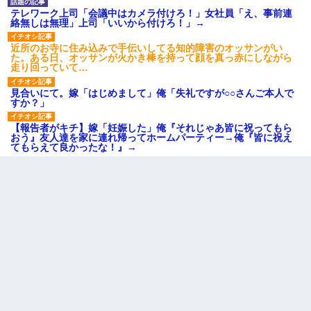
テレワーク上司「会議中はカメラ付けろ！」女社員「え、事前連
絡無しは無理」上司「いいから付けろ！」→
近所のお寺に住み込みで手伝いしてる知的障害のオッサンがい
た。ある日、オッサンが火かき棒を持って顔を真っ赤にしながら
走り回っていて…
見合いにて。嫁「はじめまして」俺「失礼ですが○○さんご本人で
すか？」
【報告者がキチ】嫁「妊娠した」俺『それじゃあ皆に祝ってもら
おう』友人達を家に連れ帰ってホームパーティー→俺『皆に祝え
てもらえて良かったな！』→