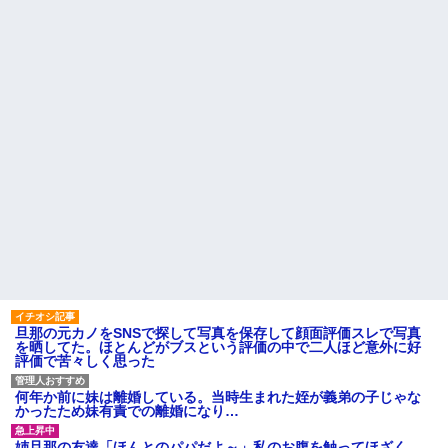
てくるウザい人なんなの？しか
職場の60代女パートが若手か
もすごく楽しそうに言ってきて...
らうるせえクソ婆と言われたと
【反抗期】 娘が水筒をぶん投
相談があって、20代男の部下を
げ私の手の甲にヒット。私
注意した
「(泣)」娘「うっぜーな、泣くな
自分が過去に目撃した「なん
ら自分の部屋へいけ」私「手が
じゃそりゃ！？」って感じの事
腫れて痛い」→手を見せると…
故の例
「...
主な税金の成り立ちを調べて
私の通勤時間30分・夫の通勤
みたよ
時間3時間半の場所にマンション
を購入したら、夫に「もう疲れ
た、離婚したい。子供に会えな
くてもいいから1人になりた...
社員旅行先で知り合った女性
とアドレス交換し密会を続け
た。相手は処●だったので「一生
大事にしたい」の口説き文句で
アッサリ落ちた。簡単に切れる...
ハードオフに売っていた4万
4000円のフィギュアがヤバすぎ
るｗｗｗｗｗｗ「こんな高い
の？ｗｗ」「逆に超安い」
旦那の元カノをSNSで探して写真を保存して顔面評価スレで写真
を晒してた。ほとんどがブスという評価の中で二人ほど意外に好
私「ちょっと、人の家の金庫
評価で苦々しく思った
触らないでよ！」キチママ『そ
こに金庫があったから、開けて
みようとしただけ☆』義兄「泥
何年か前に妹は離婚している。当時生まれた姪が義弟の子じゃな
は出てけ！二度と来るな！」結
かったため妹有責での離婚になり…
果・・・
私「初めて飲む味だけどなん
姉旦那の友達「ほんとのパパだよ～」私のお腹を触ってほざく。