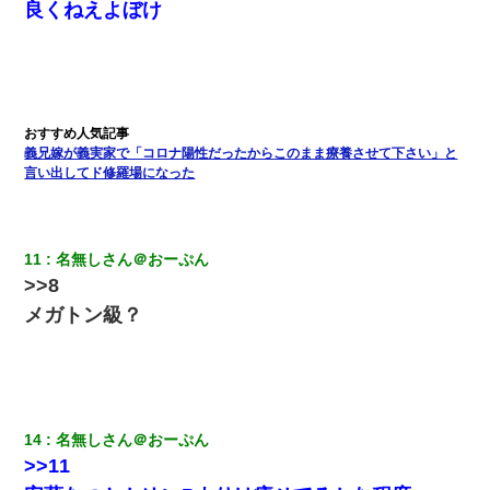
良くねえよぼけ
【考察】兄嫁急死の1年後、兄が引越すというので手伝いに行った
ら下着が入った引き出しの奥にとんでもないモノを見つけた
私『貯金貯まったし、やっと家建てられるね！』夫「実家を二世
帯住宅にした。それに貯金使った」→私『離婚しよう』夫「え
っ」私『使った貯金はあげるから』→すると…
義兄嫁が義実家で「コロナ陽性だったからこのまま療養させて下さい」と
言い出してド修羅場になった
私が遺産を相続。→それを知った義両親が「旅行代金を出せ！」
「リフォーム費用を負担しろ！」「金の管理は私達がする！」と
浅ましくも集りにきた。
11
名無しさん＠おーぷん
>>8
夫に癌の余命宣告。その闘病中に長女から信じられない言葉を受
けた
メガトン級？
朝起きたら嫁がいなかった。俺（嫁も嫁実家も電話に出ない…不
安だ）→ 仕事を早退して帰宅すると、嫁と嫁両親と知らない男が
２人・・・
14
名無しさん＠おーぷん
【唖然】帰宅したら旦那のスポーツカーが消えていた。警察『目
>>11
立つし、すぐ見つかるかもしれません』→ 数時間後・・警察『××
さんご存じですか？』