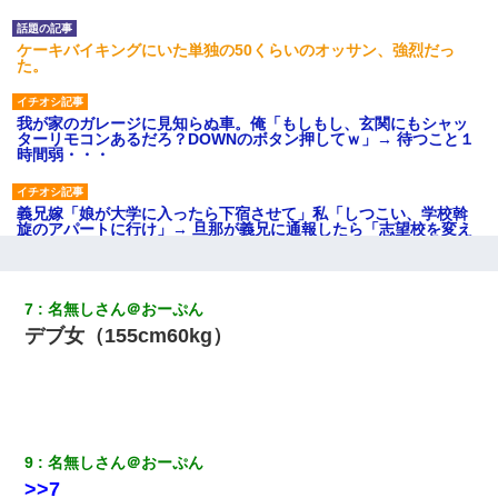
ケーキバイキングにいた単独の50くらいのオッサン、強烈だっ
た。
我が家のガレージに見知らぬ車。俺「もしもし、玄関にもシャッ
ターリモコンあるだろ？DOWNのボタン押してｗ」→ 待つこと１
時間弱・・・
義兄嫁「娘が大学に入ったら下宿させて」私「しつこい、学校斡
旋のアパートに行け」→ 旦那が義兄に通報したら「志望校を変え
ろ！」とキレて・・・
【画像】女の子「お母さん！！私ようやくファッションモデルに
7
名無しさん＠おーぷん
選ばれたの！絶対見に来てね！」→悲しい結果がこれ・・・
デブ女（155cm60kg）
この母親は娘の黒歴史を掘り出さないと死ぬんか？ 死ぬんか？
書店「息子さんが万引きしました」私「はっ？(息子目の前にいる
し…)うちの子ではないので迎えに行きません」→息子を名乗って
9
名無しさん＠おーぷん
た人物の正体が判明するも・・・
>>7