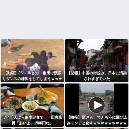
【動画】JS～JKさん、集団で腰振
【悲報】中国の街並み、日本に汚染
りダンスの練習をしてしまうｗｗｗ
されすぎていた
wｗｗｗｗｗｗｗｗ
ワイ「天ぷら蕎麦定食で」 田舎店
【朗報】
さん、でんちゃに飛び込
員「あいよ、1500円ね」
みミンチと化すｗｗｗｗｗｗｗｗｗ
ｗ