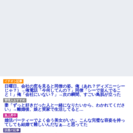
日曜日、会社の窓を見ると同僚の姿。俺（あれ？ディズニーシー
じゃ？）→俺電話「今何してんの？」同僚「シーで並んでるこ
と！」俺「会社にいない？」→次の瞬間、すごい鳥肌が立った
妻「ずっと好きだった人と一緒になりたいから、わかれてくださ
い」→離婚後、娘と実家で生活してると…
婚活パーティーでよく会う美女がいた。こんな完璧な容姿を持っ
てしても結婚て難しいんだなぁ…と思ってた