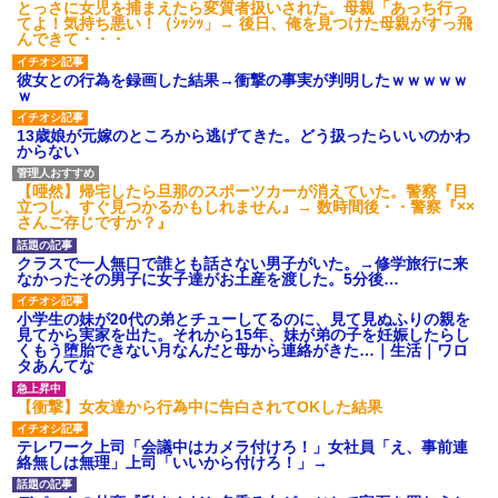
とっさに女児を捕まえたら変質者扱いされた。母親「あっち行っ
てよ！気持ち悪い！（ｼｯｼｯ」→ 後日、俺を見つけた母親がすっ飛
んできて・・・
彼女との行為を録画した結果→衝撃の事実が判明したｗｗｗｗｗ
ｗ
13歳娘が元嫁のところから逃げてきた。どう扱ったらいいのかわ
からない
【唖然】帰宅したら旦那のスポーツカーが消えていた。警察『目
立つし、すぐ見つかるかもしれません』→ 数時間後・・警察『××
さんご存じですか？』
クラスで一人無口で誰とも話さない男子がいた。→修学旅行に来
なかったその男子に女子達がお土産を渡した。5分後…
小学生の妹が20代の弟とチューしてるのに、見て見ぬふりの親を
見てから実家を出た。それから15年、妹が弟の子を妊娠したらし
くもう堕胎できない月なんだと母から連絡がきた…｜生活｜ワロ
タあんてな
【衝撃】女友達から行為中に告白されてOKした結果
テレワーク上司「会議中はカメラ付けろ！」女社員「え、事前連
絡無しは無理」上司「いいから付けろ！」→