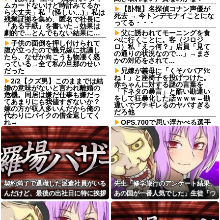
ムカードないけど時計みてるか
【訃報】名探偵コナン声優が
ら大丈夫」私「(怪しい…)」私は
死去 → 今トンデモナイことにな
残業証拠を集め、匿名で社長に
ってる・・・
『ある手紙』を書いた→効果は
劇的で…とんでもない結果に…
父に誘われてモーニングを食
べに行くことに。客（ジロジ
子供の面倒を押し付けられて
ロ）私「えっ何？」店員「見て
腹が立ったので義兄嫁に抗議し
の通りの状況なので…」→まさ
たら、なぜか向こうも物凄く怒
かの対応をされて...
っている→全て私の旦那のせい
だった
兄嫁が義母に「くそババアﾀﾋ
ね！」と座椅子を投げつけた。
2/2【クズ男】このままでは結
赤ちゃんに対する謎の言葉を
婚の意味がないと言われ離婚の
「下ネタの暴言」と酷い勘違い
危機。同居は嫌だ仕事も嫌だっ
をして狂暴化した話ｗｗｗ←勘
てあまりにも我儘すぎないか？
違いでブチギレるのヤバすぎる
嫁の方が収入多いんだから俺の
だろ他
代わりにバイクの借金返してく
れ→
OPS.700で思い浮かべる選手
wwwwwwwwwwwwwwwwww
彼女と紫陽花見に行ったらス
wwwwwwwwwwww
ニーカーを履いてきてた。普通
かわいいぺたんこ靴とかじゃな
【朗報】水木しげる『白い
いの？コーヒーや手作り菓子も
旗』をアニメ化、NHK総合で8月
持ってこないしさぁ…
16日放送
【悲報】山本太郎さん、政治
ゴミ屋敷で「人間失格」と夫
に興味なかった
に暴言を吐かれ自殺を考えた
契約満了で退職した派遣社員がいる
先生「修学旅行のアンケート結果、
私…物置で見つけた20年前の謎
【超絶悲報】東科大医学部卒
の「薬草酒」を飲んだ直後に起
んだけど、最後の出社日に特に挨拶
あの国が一番人気でした」生徒「ウ
の美人YouTuberさん、直美でコ
きた信じられない変化 ←薬草酒
メント欄が炎上してしまう…
も菓子折りもなにもなく...
ソだ！沖縄や北海道が人気だっ
の効果が劇的すぎてワロタ
【画像】最新の浜辺美波さ
た！」→トンデモナイことに・・・
実際公務員になったらモテる
ん、ガチのマジで可愛過ぎてワ