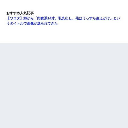
【ワロタ】姉から「肉食系14才、乳丸出し、毛はうっすら生えかけ」とい
うタイトルで画像が送られてきた