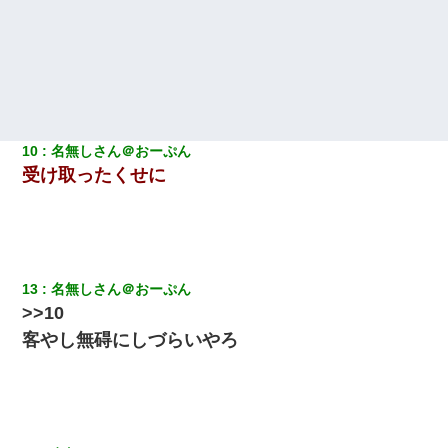
彼氏の家に泊まる事になり、ゲームで盛り上がってさぁ寝よう！
と電気を消すとミシッって音が…彼「ちょっと待ってて」→勢い
よくドアを開けるとなんと…
子供の頃、母の弟にイタズラされてて中学に入ってから関係を持
ってしまった。拒絶したら「全部バラしてやる」と脅迫されたの
で両親に全部話した。
10
名無しさん＠おーぷん
受け取ったくせに
【報告者がキチ】嫁「妊娠した」俺『それじゃあ皆に祝ってもら
おう』友人達を家に連れ帰ってホームパーティー→俺『皆に祝え
てもらえて良かったな！』→
妻と同居し始めたときから、よく妻が「どこかで音漏れしてな
い？音楽聞こえる」と言っていて…
13
名無しさん＠おーぷん
>>10
彼にプロポーズされたんだけど、実は資産家だと知って婚約破棄
客やし無碍にしづらいやろ
した。B子「A男くんと別れたって本当？私が付き合ってもい
い？」
ワイアラサー主婦、昨晩久しぶりに夫と致した結果ｗｗｗｗｗ