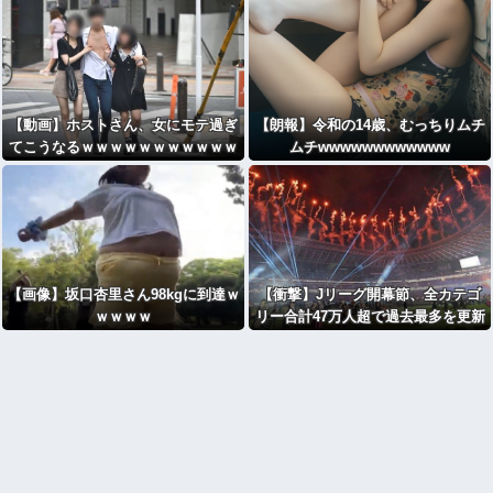
【動画】ホストさん、女にモテ過ぎ
【朗報】令和の14歳、むっちりムチ
てこうなるｗｗｗｗｗｗｗｗｗｗｗ
ムチwwwwwwwwwwww
【画像】坂口杏里さん98kgに到達ｗ
【衝撃】Jリーグ開幕節、全カテゴ
ｗｗｗｗ
リー合計47万人超で過去最多を更新
ｗｗｗｗｗｗｗｗｗｗ