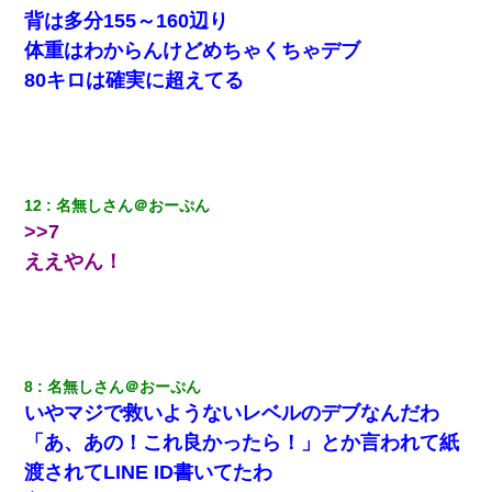
背は多分155～160辺り
【衝撃】婚約者「兄と結婚はするけど嫁入りするわけじゃない。
お互い干渉はしないようにしましょう」→ その後に結納金の話を
体重はわからんけどめちゃくちゃデブ
したので、母が・・・
80キロは確実に超えてる
【驚愕】5000円でＪＫと行為してきたが後悔しかない…
新卒の女性社員に1年半ストーカーされていた。俺「マジで怖い」
上司「話をしてみる」→女性社員「実は10数年前に…」
12
名無しさん＠おーぷん
>>7
【クズ】昔、兄がお見合いして「ブスすぎｗｗｗ」と断った女性
ええやん！
が、兄の同級生と結婚。それを知った兄は荒れ狂い、｢嫁さん、俺
のお古ですが気分はどう？」とメールを送った→
17年飼っていた犬が亡くなった。鼻水垂らし嗚咽する私に、猫が
近づいて頭突きをしてきて…
8
名無しさん＠おーぷん
ワイ144kg彼女98kgデブカップル、1年間毎日行為しまくった結
いやマジで救いようないレベルのデブなんだわ
果
「あ、あの！これ良かったら！」とか言われて紙
渡されてLINE ID書いてたわ
[緊急]ベロベロの女に声をかけて行為してきた結果