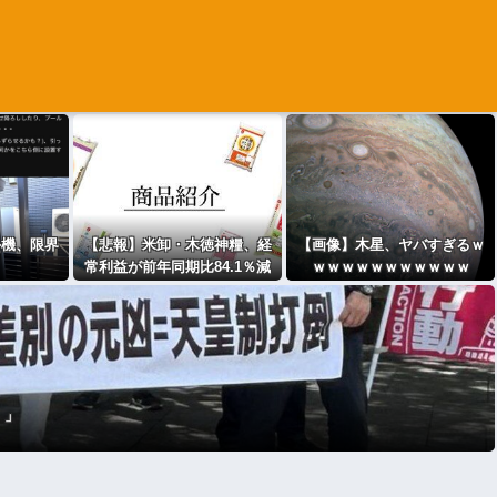
外機、限界
【悲報】米卸・木徳神糧、経
【画像】木星、ヤバすぎるｗ
常利益が前年同期比84.1％減
ｗｗｗｗｗｗｗｗｗｗｗ
に
！」