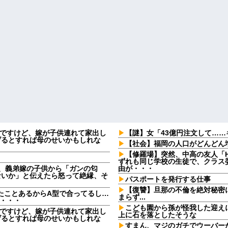
なんですけど、嫁が子供連れて家出し
【謎】女「43億円注文して…
げるとすれば母のせいかもしれな
【社会】福岡の人口がどんどん
【修羅場】突然、中高の友人「H
ずれも同じ学校の生徒で、クラス委
日、義弟嫁の子供から「ガンの匂
由が・・・
ないか」と伝えたら怒って絶縁、そ
パスポートを発行する仕事
【復讐】旦那の不倫を絶対秘密
たことあるからA型で合ってるし…
まらず...
果・・・
こども園から孫が怪我した迎え
なんですけど、嫁が子供連れて家出し
上に石を落としたそうな
げるとすれば母のせいかもしれな
すまん、マジのガチでウーバー