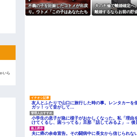
上に石を落としたそうな
よ！」キチママ『そこに金庫があっ
不義の子を妊娠したコトメが出戻
夫の不倫で離婚確定へ
「泥は出てけ！二度と来るな！」結
主な税金の成り立ちを調べてみ
り。ウトメ「この子はあなたたち
離婚するならお前の貯金1
の子として育てて」旦那「ありが
を財産分与しろ」と言
彼「ちっ！」私「」
とう」私「勝手に決めないで！」
→修羅場になり…
逆切れ。「何クラクション鳴らして
らｗｗｗｗｗ(※画像あり)
女子のこの動画、すげえええええｗ
車線を制限速度で走った結果
くる
ゃいら
やらかす←あまり悲しませないでく
友人とふたりで山口に旅行した時の事。レンタカーを
ガッ！って音がして…
小学生の息子が急に様子がおかしくなった。私「理由
けてくるし、困っってる」旦那「話してみるよ」→ 後
夫に癌の余命宣告。その闘病中に長女から信じられな