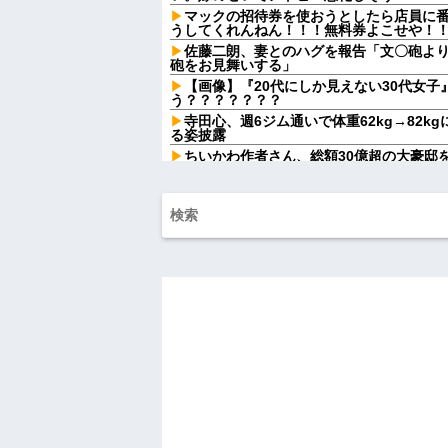
マックの招待券を使おうとしたら店員に
うしてくれんねん！！！無料券よこせや！
佐藤二朗、妻とのハグを報告「文〇砲よ
砲をお見舞いする」
【画像】『20代にしか見えない30代女
う？？？？？？？
寺田心、週6ジム通いで体重62kg→82kg
る姿披露
ちいかわ作者さん、総額30億超の大豪邸
ｗｗｗｗｗｗｗ
お前ら「日本も核武装汁！」←１万発の
マクドでギャルママ軍団がガキを放って
と遊んで欲しいやんな？」ガキ「遊んでほしい
最近の若手社員は何故かコレを嫌がるら
24歳の嫁に性的な魅力を感じなくなった
店員「お待たせしました」後輩「…」私
食で後輩の非常識さに驚いて…
離婚した元妻が突然失踪してしまった。
おけず連絡を探すことに…
彼（ライスをフォークの上に乗せてパク
「これはイギリス式のマナーなんだっ！！
【家族内争い】 嫁のピアノを兄嫁が欲し
ｗｗｗ
ハードオフに売っていた4万4000円のフ
「こんな高いの？ｗｗ」「逆に超安い」