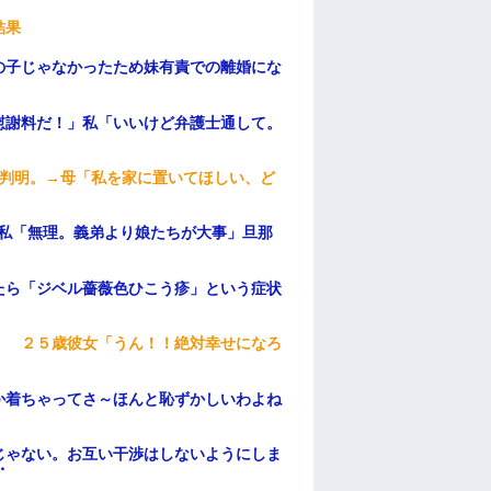
結果
の子じゃなかったため妹有責での離婚にな
慰謝料だ！」私「いいけど弁護士通して。
が判明。→母「私を家に置いてほしい、ど
、私「無理。義弟より娘たちが大事」旦那
たら「ジベル薔薇色ひこう疹」という症状
」 ２５歳彼女「うん！！絶対幸せになろ
か着ちゃってさ～ほんと恥ずかしいわよね
じゃない。お互い干渉はしないようにしま
・