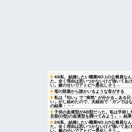
4/6私、結婚したい職業NO.1の公務員
た。全く理由は思いつかないけど強いてあ
い。嫁のせいでアトピー悪化しそう→
母の部屋から誰かいるような音がする
私は『匂い』で “病気” が分かる→ある
い」がし始めたので、夫経由で「ガンでは
の結果・・・
子供の血液型がAB型だった。私は手術し
旦那(O型)の血液型を調べてみよう」→ 結
2/6私、結婚したい職業NO.1の公務員
た。全く理由は思いつかないけど強いてあ
い。嫁のせいでアトピー悪化しそう→