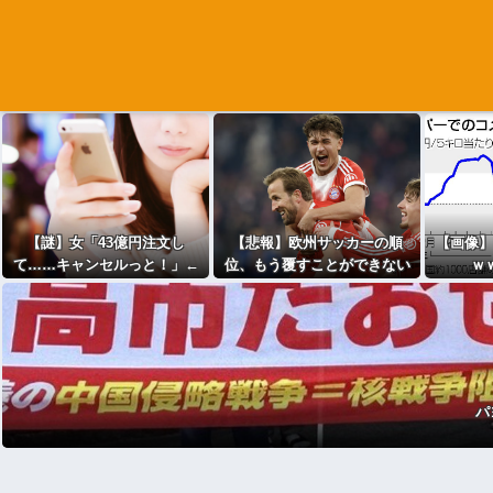
【謎】女「43億円注文し
【悲報】欧州サッカーの順
【画像】
て……キャンセルっと！」←
位、もう覆すことができない
ｗ
こいつの目的ｗ
レベルで固定される
パ