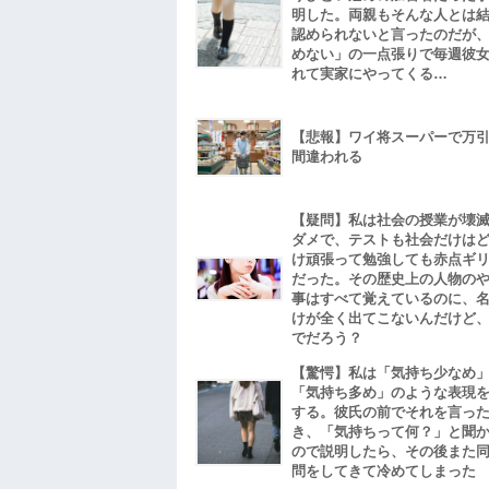
明した。両親もそんな人とは
認められないと言ったのだが
めない」の一点張りで毎週彼
れて実家にやってくる…
【悲報】ワイ将スーパーで万
間違われる
【疑問】私は社会の授業が壊
ダメで、テストも社会だけは
け頑張って勉強しても赤点ギ
だった。その歴史上の人物の
事はすべて覚えているのに、
けが全く出てこないんだけど
でだろう？
【驚愕】私は「気持ち少なめ
「気持ち多め」のような表現
する。彼氏の前でそれを言っ
き、「気持ちって何？」と聞
ので説明したら、その後また
問をしてきて冷めてしまった