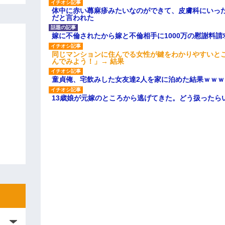
体中に赤い蕁麻疹みたいなのができて、皮膚科にいっ
だと言われた
嫁に不倫されたから嫁と不倫相手に1000万の慰謝料請
同じマンションに住んでる女性が鍵をわかりやすいと
んでみよう！」→ 結果
童貞俺、宅飲みした女友達2人を家に泊めた結果ｗｗｗ
13歳娘が元嫁のところから逃げてきた。どう扱ったら