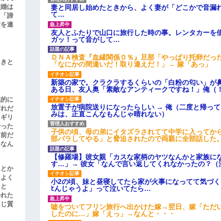
結婚は
妻と同居し始めたときから、よく妻が「どこかで音漏
て…
、「諦
女を連
友人とふたりで山口に旅行した時の事。レンタカーを
ガッ！って音がして…
ＤＮＡ検査『血縁関係０％』旦那「やっぱり托卵だっ
引きと
「なにかの間違いだ！取り違えだ！」→ 嫁「あっ」
新築の家で。クラクラするくらいの「白粉の匂い」が
ある日、友人奥「素敵なアンティークですね！」俺（
滅的に
放置子が病院送りになったらしい → 俺（二度と帰っ
どれだ
みは、正直こんなもんじゃ晴れない）
リギリ
やった
子供の頃、母の弟にイタズラされてて中学に入ってか
名前だ
部バラしてやる」と脅迫されたので両親に全部話した
、なん
【修羅場】彼女親「カスな家柄のヤツなんかと家族に
す…」→ 彼女「なんで言い返してくれなかったの？（
」とか
をよく
小2の頃、妹と昼寝してたら家が火事になってて気づく
たと
ﾋんじゃうよ」って泣いてたら…
かれた
同じ質
嘘をついてフリン旅行へ出かけた嫁→翌日、嫁「ただ
したのに…」嫁「えっ」→なんと・・・