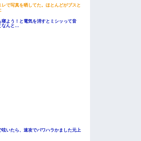
スレで写真を晒してた。ほとんどがブスと
た
ぁ寝よう！と電気を消すとミシッって音
となんと…
で呟いたら、速攻でパワハラかました元上