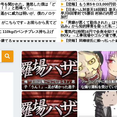
番号を聞かれた。激怒した僕は「ど
【悲報】もう米5キロ3,000円
！！！」と怒鳴って…
【日本ハム対楽天18回戦】楽天
り遥かに威力は弱いが、僕のノロケ
早川8回零封で5勝目 村林の内野
加打
子』がこちらです←お前らから見てど
「男癖が悪くて勘当された」は
込み』から知的障害を疑った私→
に 110kgのベンチプレス持ち上げ
電気代1時間16円で全身冷却!?
BOX』→工事現場やゴルフ場で導
を建てるｗｗｗｗｗｗｗｗｗｗｗｗ
【悲報】同棲彼氏に酔っ払った
が？ｗｗｗｗ
核弾頭どこに
半年近く食費を払わない彼氏。催
らトントン』と言われて・・・
動物園。ワシ「自分らのママにもっ
」ワシ「魔法の言葉があるよ...
隣に住んでる義弟嫁が私に張り
は私が行ってないところへ行き「
しい
葉掘り
ので離婚したい件
犬が大嫌いで脂汗が止まらない
「取りに行かないの？」→初日の昼
いかけられた先で『信じられない
り残されて・・・
俺「土日は鬼ごっこしよう！」息
ツーリング中に軽自動
娘の母親でもある相手だから放って
私の地元は治安が悪く、弱いも
子「うん！」→足が遅かった息子
な煽り運転を受けてい
キャの条件だった
と本気で遊び続けた10年後…
分後、思わぬ結末を目
ッ）私「使い方間違ってるよ」彼
【急増】「外国人受け入れ反対」5
！」→真相を調べることになり…
東大調査「若い世代ほど増加」
になり…
がり親も譲れと言い出した結果…ｗ
Ａちゃんママは遊園地や水族館
んちだけ。私の母「可哀想。孫ち
い」→Ａママに烈火の如くキレら
ィギュアがヤバすぎるｗｗｗｗｗｗ
こども園から孫が怪我した迎え