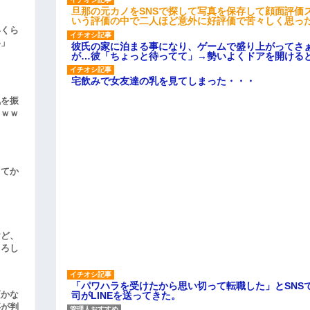
旦那の元カノをSNSで探して写真を保存して顔面評価
いう評価の中で二人ほど意外に好評価で苦々しく思っ
いくら
い」
彼氏の家に泊まる事になり、ゲームで盛り上がってさ
が…彼「ちょっと待ってて」→勢いよくドアを開ける
宅飲みで女友達の乳を見てしまった・・・
気を振
ｗｗｗ
してか
けど、
よろし
「パワハラを受けたから思い切って転職した」とSNS
頃かな
司がLINEを送ってきた。
事が判