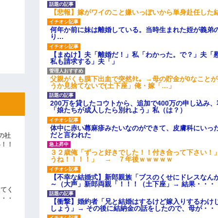
【悲報】嫁がワイのこと嫌いっぽいから単身赴任した
何年か前に妹は離婚している。当時生まれた姪が義弟
り…
【まぬけ】夫「離婚だ！」私「わかった。で？」夫「
私も請求する」夫「」
父親がくも膜下出血で突然ﾀﾋ。→母の貯金が0なこと
うか見捨てないで(土下座」俺・嫁「…」
200万を貸したコウトから、追加で400万の申し込み
「娘たちが成人したら別れよう」私（は？）
体中に赤い蕁麻疹みたいなのができて、皮膚科にいっ
だと言われた
の社
い！！
３２歳俺「ずっと好きでした！！付き合って下さい！
」
うね！！！！」 → ７年後ｗｗｗｗｗ
【不幸な結婚式】新郎親族「ブスのくせにドレスなん
～（大声」新郎両親「！！！（土下座」→ 結果・・・
えてく
・・・
【衝撃】婚約者「兄と結婚はするけど嫁入りするわけ
しょう」→ その後に結納金の話をしたので、母が・・