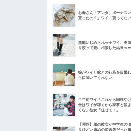
お母さん「アンタ、ボーナス
貰ったの？」ワイ「貰ってな
無能いじめられっ子ワイ、勇
り絞って親に相談した結果ｗ
娘がワイと嫁との行為を目撃
ら口聞いてくれない
半年前ワイ「これから同棲や
金はワイが稼ぐから家事と飯
くな」彼女「任せて！」
【唖然】弟の彼女が中学生の
りひどい虐めの加害者だった