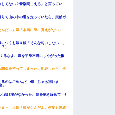
れしてない？音楽聞こえる」と言ってい
借りて山の中の道を走っていたら、突然ガ
たんだ…」嫁「本当に身に覚えがない」
鼻につくも嫁＆娘「そんな匂いしない…」
！？）
てくるなよ…嫁を半身不随にしやがった恨
ら関係を持ってしまった。拒絶したら「全
。
なるのはごめんだ」俺「じゃあ別れま
泣」
と逃げ場がなかった。妹を抱き締めて「ﾀ
いま～」旦那「娘がシんだよ。何度も連絡