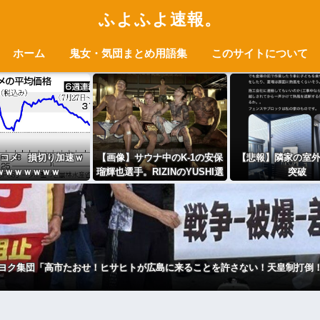
ふよふよ速報。
ホーム
鬼女・気団まとめ用語集
このサイトについて
コメ 損切り加速ｗ
【画像】サウナ中のK‐1の安保
【悲報】隣家の室
ｗｗｗｗｗｗｗ
瑠輝也選手。RIZINのYUSHI選
突破
手&ジョリー選手。の筋肉が日
本人離れしてかっこいい件
ヨク集団「高市たおせ！ヒサヒトが広島に来ることを許さない！天皇制打倒