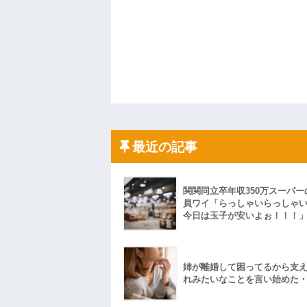
最近の記事
関関同立卒年収350万スーパー
員ワイ「らっしゃいらっしゃ
今日は玉子が安いよぉ！！！
姉が離婚して困ってるから支
れみたいなことを言い始めた