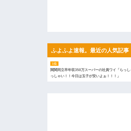
私「ちょっと、人の家の金庫触らないで
たから、開けてみようとしただけ☆』義兄
果・・・
私「初めて飲む味だけどなんのお茶？」
【GIF】JSのカンチョーワロタ
後続車にクラクションを鳴らされ彼氏が
んだ！降りてこいよ！」と怒鳴りだし...
【衝撃】報酬100万円超の治験募集がこち
【ネット騒然】惨殺されたタワマン頂き
ふよふよ速報。最近の人気記事
ｗｗｗｗｗｗｗｗｗｗ
【愕然】白のクラウン俺氏、高速道路左
wwwwwwwwwwww
百年の恋12-899 食べた量を張り合って
関関同立卒年収350万スーパーの社員ワイ「らっし
【悲報】佐藤輝明・・・２軍でも盛大に
っしゃい！！今日は玉子が安いよぉ！！！」
れ