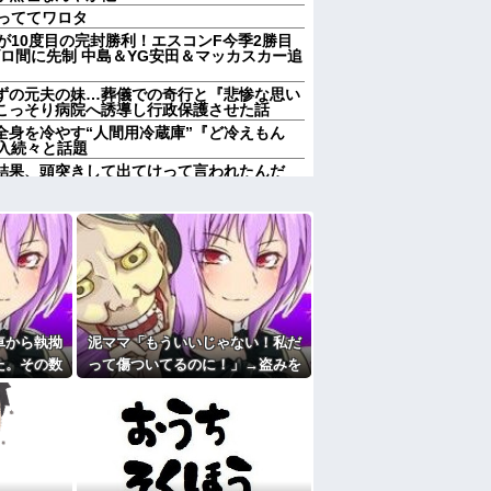
切っててワロタ
が10度目の完封勝利！エスコンF今季2勝目
ゴロ間に先制 中島＆YG安田＆マッカスカー追
ずの元夫の妹…葬儀での奇行と『悲惨な思い
こっそり病院へ誘導し行政保護させた話
 全身を冷やす“人間用冷蔵庫”『ど冷えもん
入続々と話題
結果、頭突きして出てけって言われたんだ
促したら小銭で1000円渡され『外食奢るか
合いたがる。「海外どこ行った？」と聞いて
幼稚園どこに入れる？習い事は？」と根掘り
私。リードをつけ放置された犬に絡まれ、追
光景』を目撃→必死で救急車を呼ぶも犬と取
車から執拗
泥ママ「もういいじゃない！私だ
のいじめや犯罪を楽しみながら行うことが陽
た。その数
って傷ついてるのに！」→盗みを
撃すること
責められた泥ママがまさかの被害
6.3％に わずか2年で20.7ポイント増、
者アピール。その言い分に周囲か
ら笑いが漏れてしまい…
が大嫌い。夏休みのお出かけ先はおばあちゃ
ゃんと一緒にＴＤＬに連れて行ってあげた
れた
にと連絡あり。石をどかしてミミズ集め足の