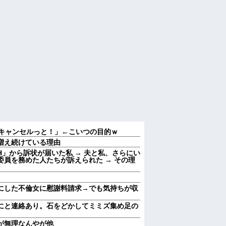
…キャンセルっと！」←こいつの目的ｗ
増え続けている理由
」から訴状が届いた私 → 夫と私、さらにい
員を務めた人たちが訴えられた → その理
にした不倫女に慰謝料請求→でも気持ちが収
にと連絡あり。石をどかしてミミズ集め足の
が無理なんやが他