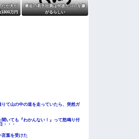
。だが夫が
最近の若手社員は何故かコレを嫌
たよ
800万円
がるらしい
い出した
借りて山の中の道を走っていたら、突然ガ
を聞いても『わかんない！』って怒鳴り付
日・・・
い言葉を受けた