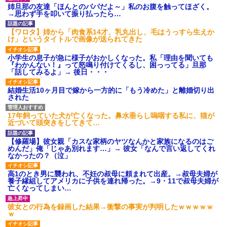
姉旦那の友達「ほんとのパパだよ～」私のお腹を触ってほざく。
→思わず手を叩いて振り払ったら…
【ワロタ】姉から「肉食系14才、乳丸出し、毛はうっすら生えか
け」というタイトルで画像が送られてきた
小学生の息子が急に様子がおかしくなった。私「理由を聞いても
『わかんない！』って怒鳴り付けてくるし、困っってる」旦那
「話してみるよ」→ 後日・・・
結婚生活10ヶ月目で嫁から一方的に「もう冷めた」と離婚切り出
された
17年飼っていた犬が亡くなった。鼻水垂らし嗚咽する私に、猫が
近づいて頭突きをしてきて…
【修羅場】彼女親「カスな家柄のヤツなんかと家族になるのはご
めんだ」俺「じゃあ別れます…」→ 彼女「なんで言い返してくれ
なかったの？（泣」
高1のとき男に襲われ、不妊の叔母に頼まれて出産。→叔母夫婦が
養子縁組してアメリカに子供を連れ帰った。→9・11で叔母夫婦が
亡くなってしまい…
彼女との行為を録画した結果→衝撃の事実が判明したｗｗｗｗｗ
ｗ