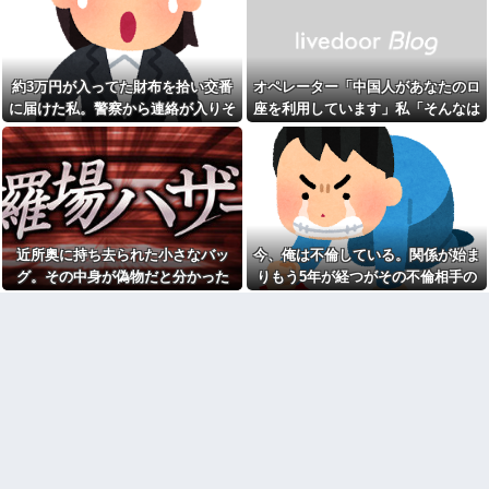
アラフィフ正社員の男性が若
君らがちゃんと納税してくれな
い20代の可愛い女の子以外には
いとこうなっちゃうけどどうす
挨拶をしない
る？！」←これw w w w w w w
w他
息子に『葵』と名付けたら、
初対面では必ず女の子だと思わ
「お姉ちゃんに嫌われちゃう
約3万円が入ってた財布を拾い交番
オペレーター「中国人があなたのロ
れる。同じ名前でも避けられな
から秘密」新婦妹の無邪気な一
に届けた私。警察から連絡が入りそ
座を利用しています」私「そんなは
かった勘違いとは…
言で新郎のゲス行為が全バレ…
修羅場と化した式場は食事会に
の金が私のものになった結果...
ずない！」→Amazonで買い物をし
私が事故にあったとき、枕元
変更され新郎は悲惨な末路へ←
でトメと私の保険金の使い道に
た後、とんでもない事態に…
警察に通報されてもおかしくな
ついて談笑してて愛情が冷め
いレベル
た。トメと無職の僕ちゃんで生
きてけよ
義実家「同居して自営業手伝
え！」タダ働きさせようとする
親父「ストレス解消に踊る
義両親に時給3000円・残業なし
ぞ！」通行人「変質者がい
等の「現実的条件」を提示した
る！」警察「署まで来てもらい
近所奥に持ち去られた小さなバッ
今、俺は不倫している。関係が始ま
ら、ブチギレられて絶句ｗｗ←
ます」→まさか川へ飛び込む騒
タダで働く嫁がいるわけないだ
グ。その中身が偽物だと分かった
りもう5年が経つがその不倫相手の
ぎになり…
ろ
時、どんな顔をするのか楽しみで…
スマホを見てしまい...
【は？】 停車中、車にぶつけ
母が長年ウワキ→私｢金がない
られた私「警察呼ぶ」相手のお
なら浮気野郎共から慰謝料ふん
ばさん「今時間ないんだけど！
だくってよ！そしたら奨学金借
警察何分で来るの！？早くし
りなくても大学行けるじゃん！｣
ろ！怒」私「はぁ？」そこへ警...
父｢何を言ってるんだ？｣私
【爆笑動画】ママさん「新し
｢え？｣
い洗濯機買って1発目に回したら
部下に厳しく、人付き合いも
コレw」←こwれwはw w w w w
悪い上司は陰口の対象によくな
w w w w w
っていたが・・・
【画像】カリスマ美容師さ
文系学部卒ってどんな仕事に
ん、ココリコ田中みたいなチー
就くの？結局何で食っていくか
牛を大変身させた結果がこちらw