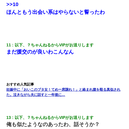
嫁の妹（26歳）がずっとウチに泊まりに来た結果→俺がヤバイｗ
>>10
ｗｗｗｗｗｗｗ
ほんともう出会い系はやらないと誓ったわ
ミスした新人(
)に冗談で「行為させてくれたら許してあげる」
って言ったら・・・
近所のお寺に住み込みで手伝いしてる知的障害のオッサンがい
た。ある日、オッサンが火かき棒を持って顔を真っ赤にしながら
11
以下、？ちゃんねるからVIPがお送りします
走り回っていて…
まだ援交のが良いわこんなん
友人「酒の勢いで女先輩をホテルに連れ込んだｗｗｗｗｗ」俺
「…」
わい(42)渋谷の夜のサービスで19の女の子にゴックンさせた結果
ｗｗｗｗｗｗｗｗ
妊娠中に「おいこのブタ女！てめー席譲れ！」と絡まれ腹を殴る真似され
た。泣きながら夫に話すと一年後に…
高1のとき男に襲われ、不妊の叔母に頼まれて出産。→叔母夫婦が
養子縁組してアメリカに子供を連れ帰った。→9・11で叔母夫婦が
亡くなってしまい…
13
以下、？ちゃんねるからVIPがお送りします
彼氏の家に泊まる事になり、ゲームで盛り上がってさぁ寝よう！
俺も似たようなのあったわ、話そうか？
と電気を消すとミシッって音が…彼「ちょっと待ってて」→勢い