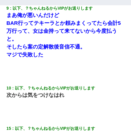
るなんてどういう神経してるの？離婚届を記入して持って来い」
→笑いが止まらなくなり・・・
9
以下、？ちゃんねるからVIPがお送りします
まあ俺が悪いんだけど
俺「初対面でなに言ったか覚えてる？」嫁「臭いんだよ！キモオ
BAR行ってテキーラとか頼みまくってたら会計5
タ？だっけ？」俺「だいたい合ってる。で、なんで告白してきた
の？」→
万行って、女は金持って来てないから今度払う
と。
彼にプロポーズされたんだけど、実は資産家だと知って婚約破棄
そしたら案の定解散後音信不通。
した。B子「A男くんと別れたって本当？私が付き合ってもい
い？」
マジで失敗した
【ワロタ】姉から「肉食系14才、乳丸出し、毛はうっすら生えか
け」というタイトルで画像が送られてきた
10
以下、？ちゃんねるからVIPがお送りします
旦那の元カノをSNSで探して写真を保存して顔面評価スレで写真
を晒してた。ほとんどがブスという評価の中で二人ほど意外に好
次からは気をつけなはれ
評価で苦々しく思った
夫に癌の余命宣告。その闘病中に長女から信じられない言葉を受
けた
15
以下、？ちゃんねるからVIPがお送りします