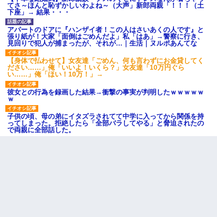
てさ～ほんと恥ずかしいわよね～（大声」新郎両親「！！！（土
下座」→ 結果・・・
アパートのドアに『ハンザイ者！この人はさいあくの人です』と
張り紙が！大家「面倒はごめんだよ」私「はあ」→警察に行き、
見回りで犯人が捕まったが、それが…｜生活｜ヌルポあんてな
【身体で払わせて】女友達「ごめん、何も言わずにお金貸してく
ださい……」俺「いいよ！いくら？」女友達「10万円ぐら
い……」俺「ほい！10万！」→
彼女との行為を録画した結果→衝撃の事実が判明したｗｗｗｗｗ
ｗ
子供の頃、母の弟にイタズラされてて中学に入ってから関係を持
ってしまった。拒絶したら「全部バラしてやる」と脅迫されたの
で両親に全部話した。