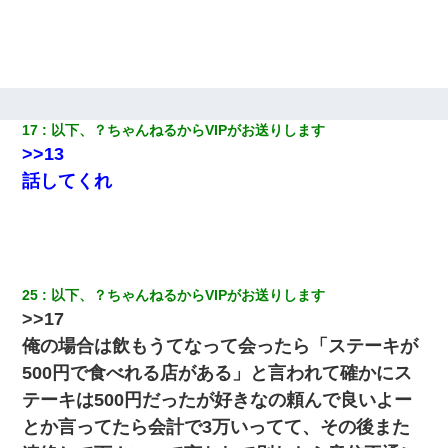
よくドアを開けるとなんと…
私は家が貧しくて、手に職をつけようと看護師になった。だけど
卒業を控えた年の1月末、車にひかれて看護師になれなくなった。
転職先が決まったので退職の意思を伝えたら。上司「無責任」
17
以下、？ちゃんねるからVIPがお送りします
「簡単には辞めさせない」私（どうせ辞めるし…）→ 思いっきり
>>13
反論をしてみた
話してくれ
【衝撃】ある工場に配属すると、女の人がみんな退職してしま
う。会社「仕事がハードだし田舎で娯楽も少ないからキツイの
か…」→ 実際は違った
【まぬけ】夫「離婚だ！」私「わかった。で？」夫「慰謝料
25
以下、？ちゃんねるからVIPがお送りします
だ！」私「いいけど弁護士通して。私も請求する」夫「」
>>17
俺の場合は飲もうてなって会ったら「ステーキが
父親がくも膜下出血で突然ﾀﾋ。→母の貯金が0なことが判明。→母
「私を家に置いてほしい、どうか見捨てないで(土下座」俺・嫁
500円で食べれる店がある」と言われて確かにス
「…」
テーキは500円だったが好きなの頼んで良いよー
とか言ってたら会計で3万いってて、その後また
体中に赤い蕁麻疹みたいなのができて、皮膚科にいったら「ジベ