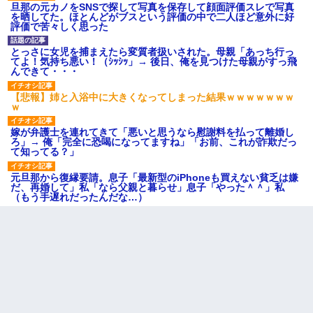
旦那の元カノをSNSで探して写真を保存して顔面評価スレで写真
を晒してた。ほとんどがブスという評価の中で二人ほど意外に好
評価で苦々しく思った
とっさに女児を捕まえたら変質者扱いされた。母親「あっち行っ
てよ！気持ち悪い！（ｼｯｼｯ」→ 後日、俺を見つけた母親がすっ飛
んできて・・・
【悲報】姉と入浴中に大きくなってしまった結果ｗｗｗｗｗｗｗ
ｗ
嫁が弁護士を連れてきて「悪いと思うなら慰謝料を払って離婚し
ろ」→ 俺「完全に恐喝になってますね」「お前、これが詐欺だっ
て知ってる？」
元旦那から復縁要請。息子「最新型のiPhoneも買えない貧乏は嫌
だ、再婚して」私「なら父親と暮らせ」息子「やった＾＾」私
（もう手遅れだったんだな…）