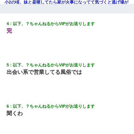
小2の頃、妹と昼寝してたら家が火事になってて気づくと逃げ場が
なかった。妹を抱き締めて「ﾀﾋんじゃうよ」って泣いてたら…
彼女(美人女医)にネックレスをプレゼント。「こんな安物を渡すく
4
以下、？ちゃんねるからVIPがお送りします
らいなら、渡さないほうがマシだからね」→ ６０万したと話した
完
ら・・・
嫁が弁護士を連れてきて「悪いと思うなら慰謝料を払って離婚し
ろ」→ 俺「完全に恐喝になってますね」「お前、これが詐欺だっ
て知ってる？」
5
以下、？ちゃんねるからVIPがお送りします
22歳の頃、父に36歳の男性とお見合いをしてくれと頼まれた。父
出会い系で営業してる風俗では
の親会社の経営者の息子さんだったので、父も喜んで私の写真を
送ったんだが→
200万を貸したコウトから、追加で400万の申し込み、私「無理。
義弟より娘たちが大事」旦那「娘たちが成人したら別れよう」私
（は？）
6
以下、？ちゃんねるからVIPがお送りします
聞くわ
クラスで一人無口で誰とも話さない男子がいた。→修学旅行に来
なかったその男子に女子達がお土産を渡した。5分後…