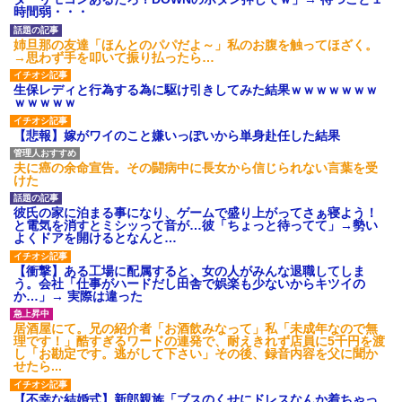
のお茶？」彼「ちっ！」私「」
時間弱・・・
【GIF】JSのカンチョーワロ
タ
姉旦那の友達「ほんとのパパだよ～」私のお腹を触ってほざく。
後続車にクラクションを鳴ら
→思わず手を叩いて振り払ったら…
され彼氏が逆切れ。「何クラク
ション鳴らしてんだ！降りてこ
生保レディと行為する為に駆け引きしてみた結果ｗｗｗｗｗｗｗ
いよ！」と怒鳴りだし...
ｗｗｗｗｗ
【衝撃】報酬100万円超の治験
募集がこちらｗｗｗｗｗ(※画像
【悲報】嫁がワイのこと嫌いっぽいから単身赴任した結果
あり)
【ネット騒然】惨殺されたタ
ワマン頂き女子のこの動画、す
夫に癌の余命宣告。その闘病中に長女から信じられない言葉を受
げえええええｗｗｗｗｗｗｗｗ
けた
ｗｗｗ
【愕然】白のクラウン俺氏、
彼氏の家に泊まる事になり、ゲームで盛り上がってさぁ寝よう！
高速道路左車線を制限速度で走
と電気を消すとミシッって音が…彼「ちょっと待ってて」→勢い
った結果wwwwwwwwwwww
よくドアを開けるとなんと…
百年の恋12-899 食べた量を
張り合ってくる
【衝撃】ある工場に配属すると、女の人がみんな退職してしま
う。会社「仕事がハードだし田舎で娯楽も少ないからキツイの
【悲報】佐藤輝明・・・２軍
か…」→ 実際は違った
でも盛大にやらかす←あまり悲
しませないでくれ
居酒屋にて。兄の紹介者「お酒飲みなって」私「未成年なので無
理です！」酷すぎるワードの連発で、耐えきれず店員に5千円を渡
し「お勘定です。逃がして下さい」その後、録音内容を父に聞か
せたら...
【不幸な結婚式】新郎親族「ブスのくせにドレスなんか着ちゃっ