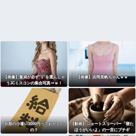
【画像】童貞が必ず”1”を選んじゃ
【画像】吉岡里帆ちゃんｗｗ
うJCミスコンの集合写真⇒ｗ！
旦那の小遣い3000円っておかしい
【動画】ショートスリーパー「寝た
の？
ほうがいいよ」の一言にブチギ
レ・・・