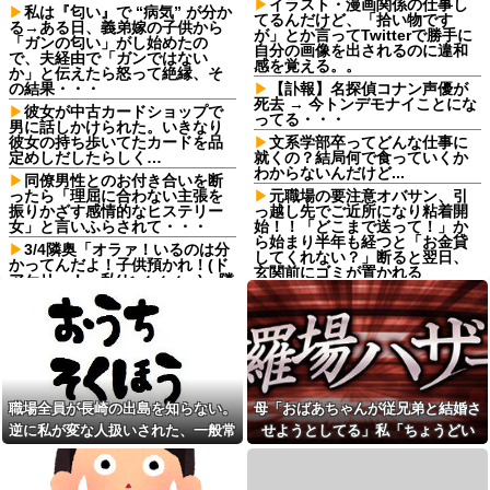
イラスト・漫画関係の仕事し
私は『匂い』で “病気” が分か
てるんだけど、「拾い物です
る→ある日、義弟嫁の子供から
が」とか言ってTwitterで勝手に
「ガンの匂い」がし始めたの
自分の画像を出されるのに違和
で、夫経由で「ガンではない
感を覚える。。
か」と伝えたら怒って絶縁、そ
の結果・・・
【訃報】名探偵コナン声優が
死去 → 今トンデモナイことにな
彼女が中古カードショップで
ってる・・・
男に話しかけられた。いきなり
彼女の持ち歩いてたカードを品
文系学部卒ってどんな仕事に
定めしだしたらしく…
就くの？結局何で食っていくか
わからないんだけど...
同僚男性とのお付き合いを断
ったら「理屈に合わない主張を
元職場の要注意オバサン、引
振りかざす感情的なヒステリー
っ越し先でご近所になり粘着開
女」と言いふらされて・・・
始！！「どこまで送って！」か
ら始まり半年も経つと「お金貸
3/4隣奥「オラァ！いるのは分
してくれない？」断ると翌日、
かってんだよ！子供預かれ！(ド
玄関前にゴミが置かれる
アケリー！」私(ヒィィィ…)→隣
奥の旦那さんに相談したら逃げ
映画デートの予定をドタキャ
られた。夫に相談してもなにい
ンされて、見てない映画のチケ
ってだこいつ。どうすれば…
代を奢らされて、これはダメだ
と思って別れたよ
鍵失くした男「45分だけ部屋
に入れろ！何もしないから！」
「ピクサー最大の失敗だ」と
→女子大生「無理です（警察呼
日本を舞台にした某アメリカ産
びます）」→男「熱中症になれ
アニメが話題に、日本と韓国の
職場全員が長崎の出島を知らない。
母「おばあちゃんが従兄弟と結婚さ
ってか！使えないな！」完全に...
両方に失礼すぎるわ……
逆に私が変な人扱いされた、一般常
せようとしてる」私「ちょうどい
焼肉店でノンアルコールビー
【画像】ママ『息子が妊娠さ
ルを飲んだら2杯目で急性アルコ
せた女が30代だと知って卒倒し
識だと思ってたのに
い、その話利用するわ」→3日後に
ール中毒になった。それで警察
た』←これ
まさかの展開…
と保健所を巻き込む騒ぎに…
【怒報】国税庁「あのさぁ！