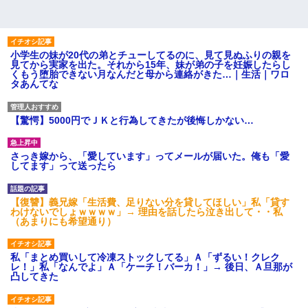
小学生の妹が20代の弟とチューしてるのに、見て見ぬふりの親を
見てから実家を出た。それから15年、妹が弟の子を妊娠したらし
くもう堕胎できない月なんだと母から連絡がきた…｜生活｜ワロ
タあんてな
【驚愕】5000円でＪＫと行為してきたが後悔しかない…
さっき嫁から、「愛しています」ってメールが届いた。俺も「愛
してます」って送ったら
【復讐】義兄嫁「生活費、足りない分を貸してほしい」私「貸す
わけないでしょｗｗｗｗ」→ 理由を話したら泣き出して・・私
（あまりにも希望通り）
私「まとめ買いして冷凍ストックしてる」Ａ「ずるい！クレク
レ！」私「なんでよ」Ａ「ケーチ！バーカ！」→ 後日、Ａ旦那が
凸してきた