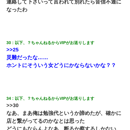
ル薔薇色ひこう疹」という症状だと言われた
連絡して下さいって言われて別れたら音信不通に
なったわ
彼氏家「うちは墨入れるのが伝統だから。お前も彫れ」 → 結果…
姉旦那の友達「ほんとのパパだよ～」私のお腹を触ってほざく。
→思わず手を叩いて振り払ったら…
30
以下、？ちゃんねるからVIPがお送りします
>>25
ＤＮＡ検査『血縁関係０％』旦那「やっぱり托卵だったんだ…」
嫁「本当に身に覚えがない」「なにかの間違いだ！取り違え
災難だったな……
だ！」→ 嫁「あっ」
ホントにそういう女どうにかならないかな？？
小学生の息子が急に様子がおかしくなった。私「理由を聞いても
『わかんない！』って怒鳴り付けてくるし、困っってる」旦那
「話してみるよ」→ 後日・・・
34
以下、？ちゃんねるからVIPがお送りします
>>30
なあ、まあ俺は勉強代というか諦めたが、確かに
店と繋がってるのかなとは思った
どうにもならんよなあ、断るか察するしかない