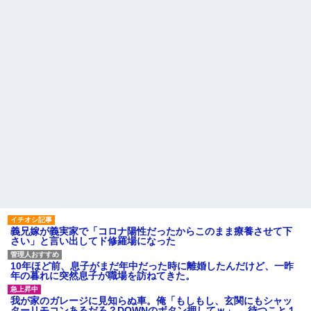
わからないんだけど...
w w w w w w w w w w
【人口激変】日本人が減り
【画像】令和最新版の宇垣美
「外国人が増えた」自治体ラン
里さん←こう言うのでいいんだ
キング、1位大阪市 2位横浜市 3
よが目一杯詰まってると話題にw
位名古屋市 4位京都市 5位川口
w w w w w w w w
市 日本人の不安高まる
【画像】ディズニーのおいな
お盆になると旦那の祖父母宅
り巻（600円）、流石にアレすぎ
に５泊くらいさせられる。旦那
て賛否両論の大炎上をしてしま
は「行かなくていいよ」って言
うw w w w w w w
うんだけどトメに誘われると断
【衝撃】ジャンポケ斉藤の被
れなくなってしまう
害女性「バウムクーヘン売った
【驚愕】サークルで付き合っ
りTikTokライブしててムカつい
た男が既婚者だった！しかも妻
たから示談しなかった」←コレ
から直接電話が来たんだがｗｗ
ってさ…
ｗｗ
【悲報】 ワイ「ラーメン一袋
転校生と仲良くなってその子
だけじゃ足らんわ！二袋作った
の家に遊びに行ったら私が小さ
ろ！」→結果ｗｗｗ
い頃に撮った写真があった
ハードオフに売っていた4万
主な税金の成り立ちを調べて
4000円のフィギュアがヤバすぎ
みたよ
るｗｗｗｗｗｗ「こんな高い
の？ｗｗ」「逆に超安い」
義兄嫁が義実家で「コロナ陽性だったからこのまま療養させて下
さい」と言い出してド修羅場になった
私「ちょっと、人の家の金庫
触らないでよ！」キチママ『そ
こに金庫があったから、開けて
10年ほど前、息子がまだ年中だった時に離婚したんだけど、一昨
みようとしただけ☆』義兄「泥
年の暮れに突然息子が職場を訪ねてきた。
は出てけ！二度と来るな！」結
果・・・
我が家のガレージに見知らぬ車。俺「もしもし、玄関にもシャッ
私「初めて飲む味だけどなん
ターリモコンあるだろ？DOWNのボタン押してｗ」→ 待つこと１