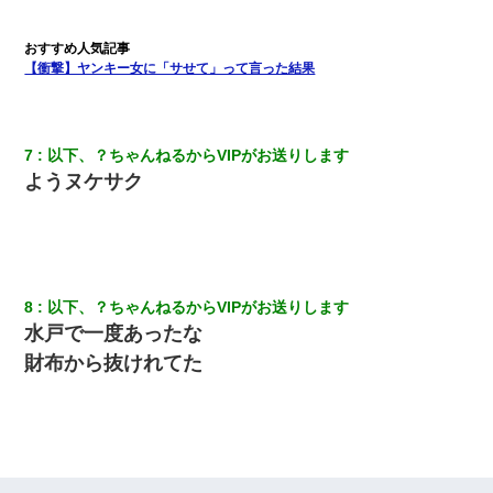
13歳娘が元嫁のところから逃げてきた。どう扱ったらいいのかわ
からない
【衝撃】ヤンキー女に「サせて」って言った結果
【衝撃】嫁父の会社に勤続１０年、手取り１４万 → 俺「２２万も
らえる会社から誘われた。転職したい」義父「クビ！（激怒」嫁
「離婚！（激怒」
7
以下、？ちゃんねるからVIPがお送りします
夫に癌の余命宣告。その闘病中に長女から信じられない言葉を受
ようヌケサク
けた
9月に付き合い始めたけどこの、この人と結婚はないわと判断して
別れた。その元彼が交通事故で重体になっているらしく…
8
以下、？ちゃんねるからVIPがお送りします
【驚愕】私「今まで育てた分のお金返してね(冗談)」息子「はい、
水戸で一度あったな
3000万円」→数年後。私「妹が病気になったから援助して欲し
い」→
財布から抜けれてた
今日夫の実家に泊ったんだけど、朝起きたら股間がなんかモッコ
リしてた
旦那の元嫁「離婚したとはいえ、私が本来の妻。許可なく結婚す