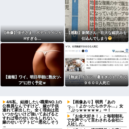
【画像】佳子さま、ボディラインが
【感動】新聞さん、壮大な縦読みを
Hすぎる…
仕込んでしまう
【速報】ワイ、明日早朝に熟女ソ-
【熱波】ドイツ、暑すぎて１ヶ月で
フ°に行く予定ｗ
９６００人死亡
4/6私、結婚したい職業NO.1の
【画像あり】弱男「あの
公務員なんですけど、嫁が子供
っ…！よかったらホテル…」女
連れて家出した。全く理由は思
「ぷっｗｗｗｗｗ」⇒！
いつかないけど強いてあげると
「お金大好き！」と毎朝朝礼
すれば母のせいかもしれない。
で大声でって言わされる会社に
嫁のせいでアトピー悪化しそう
入社した。
→