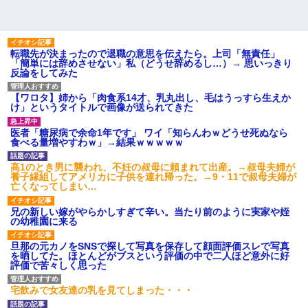
転職先が決まったので退職の意思を伝えたら。上司「無責任」
「簡単には辞めさせない」私（どうせ辞めるし…）→ 思いっきり
反論をしてみた
【ワロタ】姉から「肉食系14才、乳丸出し、毛はうっすら生えか
け」というタイトルで画像が送られてきた
医者「糖尿病で余命1年です」 ワイ「知らんわｗどうせ死ぬなら
食べる量増やすわｗ」→結果ｗｗｗｗｗ
高1のとき男に襲われ、不妊の叔母に頼まれて出産。→叔母夫婦が
養子縁組してアメリカに子供を連れ帰った。→9・11で叔母夫婦が
亡くなってしまい…
兄の新しい嫁がやらかしすぎて辛い。当たり前のように実家や姪
の幼稚園に来る
旦那の元カノをSNSで探して写真を保存して顔面評価スレで写真
を晒してた。ほとんどがブスという評価の中で二人ほど意外に好
評価で苦々しく思った
宅飲みで女友達の乳を見てしまった・・・