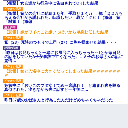
【衝撃】女友達から行為中に告白されてOKした結果
【衝撃】嫁父の会社に勤続１０年、手取り１４万 → 俺「２２万も
らえる会社から誘われた。転職したい」義父「クビ！（激怒」嫁
「離婚！（激怒」
【悲報】嫁がワイのこと嫌いっぽいから単身赴任した結果
私（23）冗談のつもりで上司（27）に胸を揉ませた結果・・・
｢昨日はお兄ちゃんと一緒にお風呂に入っちゃった～｣とか毎日兄
の話をしていたA子が事故で亡くなった。→Ａ子のお母さんの話に
驚愕…
【悲報】姉と入浴中に大きくなってしまった結果ｗｗｗｗｗｗｗ
ｗ
妊娠中に「おいこのブタ女！てめー席譲れ！」と絡まれ腹を殴る
真似された。泣きながら夫に話すと一年後に…
昨日37歳のおばさんと行為したんだけどめちゃくちゃだった