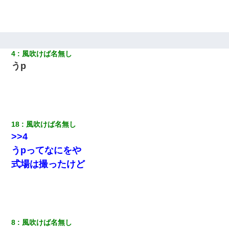
全く親しくないママ友Aから突然「飲み会しよう」と誘われたがお
断りした。後日Aの企みを知ってゾッとするやら腹立つやら！
【考察】兄嫁急死の1年後、兄が引越すというので手伝いに行った
ら下着が入った引き出しの奥にとんでもないモノを見つけた
4
風吹けば名無し
うp
22歳の頃、父に36歳の男性とお見合いをしてくれと頼まれた。父
の親会社の経営者の息子さんだったので、父も喜んで私の写真を
送ったんだが→
10年ほど前、息子がまだ年中だった時に離婚したんだけど、一昨
18
風吹けば名無し
年の暮れに突然息子が職場を訪ねてきた。
>>4
うpってなにをや
ワイアラサー主婦、昨晩久しぶりに夫と致した結果ｗｗｗｗｗ
式場は撮ったけど
32歳ワイ、34歳の可愛い女と付き合うも現実を知ってしまい無事
死亡・・・
【驚愕】私「今まで育てた分のお金返してね(冗談)」息子「はい、
8
風吹けば名無し
3000万円」→数年後。私「妹が病気になったから援助して欲し