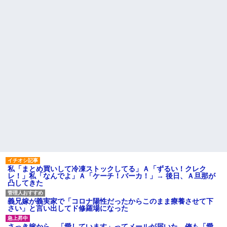
ドなんだって思う...
るかも知れないのに…
転勤族の夫につき高知で入社
高校３年生の女です。家が嫌
した会社を一昨日の朝やめてき
いすぎて家を出て現在養護施設
た。ヘンパイとかいつの時代だ
で暮らしています
気持ち悪い。
主な税金の成り立ちを調べて
彼氏が『この車』買おうとし
みたよ
て私とケンカになってるんだけ
どｗｗｗｗｗｗ
ハードオフに売っていた4万
4000円のフィギュアがヤバすぎ
るｗｗｗｗｗｗ「こんな高い
の？ｗｗ」「逆に超安い」
私「ちょっと、人の家の金庫
触らないでよ！」キチママ『そ
こに金庫があったから、開けて
みようとしただけ☆』義兄「泥
は出てけ！二度と来るな！」結
果・・・
私「初めて飲む味だけどなん
のお茶？」彼「ちっ！」私「」
私「まとめ買いして冷凍ストックしてる」Ａ「ずるい！クレク
【GIF】JSのカンチョーワロ
レ！」私「なんでよ」Ａ「ケーチ！バーカ！」→ 後日、Ａ旦那が
タ
凸してきた
後続車にクラクションを鳴ら
され彼氏が逆切れ。「何クラク
ション鳴らしてんだ！降りてこ
義兄嫁が義実家で「コロナ陽性だったからこのまま療養させて下
いよ！」と怒鳴りだし...
さい」と言い出してド修羅場になった
【衝撃】報酬100万円超の治験
募集がこちらｗｗｗｗｗ(※画像
さっき嫁から、「愛しています」ってメールが届いた。俺も「愛