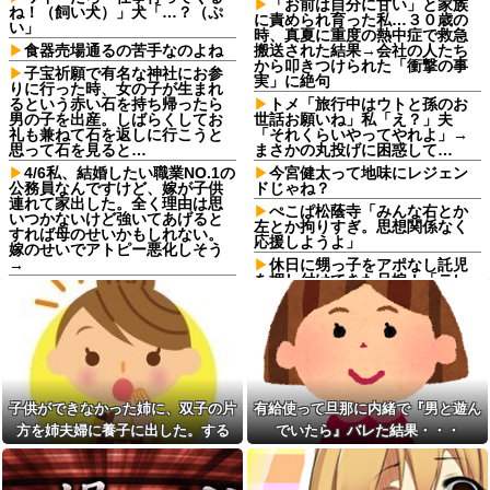
「お前は自分に甘い」と家族
ね！（飼い犬）」犬「…？（ぷ
に責められ育った私…３０歳の
い」
時、真夏に重度の熱中症で救急
食器売場通るの苦手なのよね
搬送された結果→会社の人たち
から叩きつけられた「衝撃の事
子宝祈願で有名な神社にお参
実」に絶句
りに行った時、女の子が生まれ
るという赤い石を持ち帰ったら
トメ「旅行中はウトと孫のお
男の子を出産。しばらくしてお
世話お願いね」私「え？」夫
礼も兼ねて石を返しに行こうと
「それくらいやってやれよ」→
思って石を見ると…
まさかの丸投げに困惑して…
4/6私、結婚したい職業NO.1の
今宮健太って地味にレジェン
公務員なんですけど、嫁が子供
ドじゃね？
連れて家出した。全く理由は思
ぺこぱ松蔭寺「みんな右とか
いつかないけど強いてあげると
左とか拘りすぎ。思想関係なく
すれば母のせいかもしれない。
応援しようよ」
嫁のせいでアトピー悪化しそう
→
休日に甥っ子をアポなし託児
を押し付けてきた兄嫁！「テレ
【卑怯な女】 いつも弱そうな
ビでも見せといてw」と言うので
相手をイビる同期S「おい、聞け
『Gガンダム』を一気見させた結
よコラ！」地味な私「あ？相手
果……甥っ子が重度の中二病を
選んでデカい事言ってんじゃね
発症して家で大暴れｗｗ
えよ」S「え…」→予想外の反...
子供ができなかった姉に、双
シャウエッセン公式、またこ
子の片方を姉夫婦に養子に出し
ういうのでいい丼をポスト
た。すると、養子に出した子が
子供ができなかった姉に、双子の片
有給使って旦那に内緒で『男と遊ん
ダイアンのじゃない方がユー
すごく礼儀正しくてビックリ
スケさんになってしまっている
方を姉夫婦に養子に出した。する
でいたら』バレた結果・・・
人気YouTuberさん、動画内で
という事実←これ
最悪の秘密がバレて終わ
と、養子に出した子がすごく礼儀正
【画像】令和最新版の剛力彩
る・・・他
しくてビックリ
芽、ワイらにブッ刺さりまくり
生活保護の相談に行ったら、