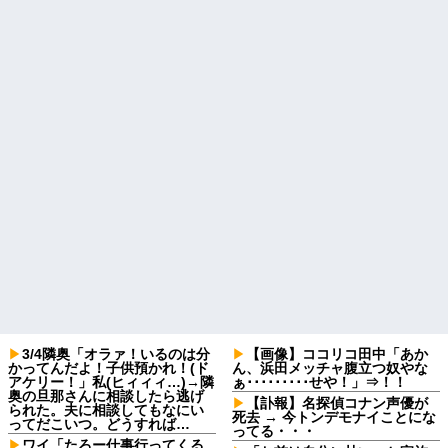
3/4隣奥「オラァ！いるのは分
【画像】ココリコ田中「あか
かってんだよ！子供預かれ！(ド
ん、浜田メッチャ腹立つ奴やな
アケリー！」私(ヒィィィ…)→隣
ぁ･････････せや！」⇒！！
奥の旦那さんに相談したら逃げ
【訃報】名探偵コナン声優が
られた。夫に相談してもなにい
死去 → 今トンデモナイことにな
ってだこいつ。どうすれば…
ってる・・・
ワイ「たろー仕事行ってくる