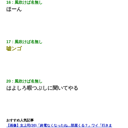
16
風吹けば名無し
ほーん
スマホを与えられて、中学卒業する頃にはすっかり女叩きに洗脳
された弟が、大学進学のために一人暮らししたいと言い出した。
17
風吹けば名無し
嘘ンゴ
20
風吹けば名無し
はよしろ暇つぶしに聞いてやる
【画像】女上司(30)「終電なくなったね…部屋くる？」ワイ「行きま