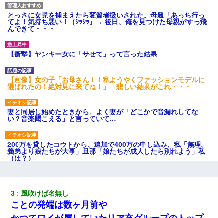
とっさに女児を捕まえたら変質者扱いされた。母親「あっち行っ
てよ！気持ち悪い！（ｼｯｼｯ」→ 後日、俺を見つけた母親がすっ飛
んできて・・・
【衝撃】ヤンキー女に「サせて」って言った結果
【画像】女の子「お母さん！！私ようやくファッションモデルに
選ばれたの！絶対見に来てね！」→悲しい結果がこれ・・・
妻と同居し始めたときから、よく妻が「どこかで音漏れしてな
い？音楽聞こえる」と言っていて…
200万を貸したコウトから、追加で400万の申し込み、私「無理。
義弟より娘たちが大事」旦那「娘たちが成人したら別れよう」私
（は？）
小2の頃、妹と昼寝してたら家が火事になってて気づくと逃げ場が
なかった。妹を抱き締めて「ﾀﾋんじゃうよ」って泣いてたら…
3
風吹けば名無し
ことの発端は数ヶ月前や
元夫の連れ子「俺の結婚式の時くらい、母親としての責任を果た
かつてワイが属していたリア充グループのトップ