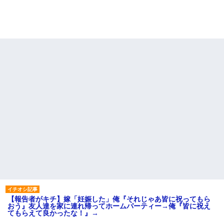
【報告者がキチ】嫁「妊娠した」俺『それじゃあ皆に祝ってもら
おう』友人達を家に連れ帰ってホームパーティー→俺『皆に祝え
てもらえて良かったな！』→