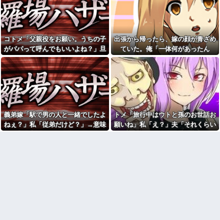
と話題にw w w w w w w w w w
愛猫を手放さないと無理と言わ
w w w
れた。子どものような存在だか
【動画】手術中に熊本地震直
ら手放すのは絶対に考えられな
撃やばすぎる
い・・・
【衝撃】若い女の子からする
【悔しい】トメ「嫁子のお父
コトメ「父親役をお願い。うちの子
出張から帰ったら、嫁の顔が青ざめ
「甘い匂い」の正体、まさか分
さんそんなに頑張ってるのにボ
がパパって呼んでもいいよね？」旦
ていた。俺「一体何があったん
からないDTなんておらんよな？
ーナスが減ったり大変ねぇ」私
よな？w w w w w w w w w w w
の自慢の父をバカにし始めた→
那「それは無理」→断った途端に大
だ？」嫁「…」→子供たちに話を聞
休日に甥っ子をアポなし託児
【結婚式当日に】義妹の不倫
騒ぎになり…
くと…
を押し付けてきた兄嫁！「テレ
を暴露した私。でも旦那が援助
ビでも見せといてw」と言うので
したいと言い出して…ｗｗｗ
『Gガンダム』を一気見させた結
彼の母親と初めて食事した時
果……甥っ子が重度の中二病...
に彼母が「私ちゃんは結婚した
私「妊娠しました」義兄嫁
ら仕事辞める予定なんですって
「その子は私が育てる！」→義
ね」と言ってきた
義弟嫁「駅で男の人と一緒でしたよ
トメ「旅行中はウトと孫のお世話お
妹の子を育ててきた私にまさか
「今思えばなんであんなに夢
ねぇ？」私「従弟だけど？」→意味
願いね」私「え？」夫「それくらい
の要求をしてきて…
中になったんやろ…」と思うコ
深な言い方をされてウンザリして…
やってやれよ」→まさかの丸投げに
彼（ライスをフォークの上に
ンテンツ
乗せてパクッ）私「使い方間違
困惑して…
【画像】思わず保存したくな
ってるよ」彼「これはイギリス
る「笑える画像・最高な画像」
式のマナーなんだっ！！！」→
貼っていけｗｗｗｗｗ
真相を調べることになり…
【修羅場】不妊と判明した
26歳で歯医者の彼女が『私は
夫、前妻の娘に「実の子じゃな
医者と結婚した方がいいのか
い！」と訴えた結果ｗｗｗｗ
も』と言い出したわ。俺は公務
員で...
33歳くらいから太ったせいか
加齢で＊が緩んだのかチョビッ
「男の人生はイージーモー
と漏れるようになった
ド」とか言い出す女性いるけ
ど、そういう女性がハードモー
相手がどんなパイプ持ってい