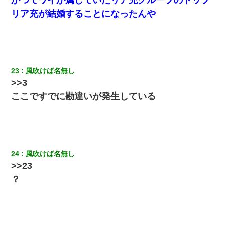
そうとは思わないのか！」→どうも連れ子は…
リア充が結婚することになったんや
ミスした新人(
)に冗談で「行為させてくれたら許してあげる」
って言ったら・・・
宅飲みで女友達の乳を見てしまった・・・
23
風吹けば名無し
>>3
【衝撃】女友達から行為中に告白されてOKした結果
ここですでに勘違いが発生している
新築の家で。クラクラするくらいの「白粉の匂い」が鼻につくも
嫁＆娘「そんな匂いしない…」ある日、友人奥「素敵なアンティ
ークですね！」俺（！？）
24
風吹けば名無し
【修羅場】彼女親「カスな家柄のヤツなんかと家族になるのはご
>>23
めんだ」俺「じゃあ別れます…」→ 彼女「なんで言い返してくれ
なかったの？（泣」
？
近所のお寺に住み込みで手伝いしてる知的障害のオッサンがい
た。ある日、オッサンが火かき棒を持って顔を真っ赤にしながら
走り回っていて…