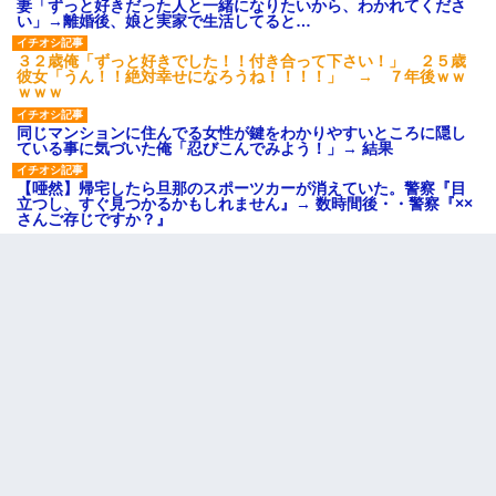
妻「ずっと好きだった人と一緒になりたいから、わかれてくださ
い」→離婚後、娘と実家で生活してると…
３２歳俺「ずっと好きでした！！付き合って下さい！」 ２５歳
彼女「うん！！絶対幸せになろうね！！！！」 → ７年後ｗｗ
ｗｗｗ
同じマンションに住んでる女性が鍵をわかりやすいところに隠し
ている事に気づいた俺「忍びこんでみよう！」→ 結果
【唖然】帰宅したら旦那のスポーツカーが消えていた。警察『目
立つし、すぐ見つかるかもしれません』→ 数時間後・・警察『××
さんご存じですか？』