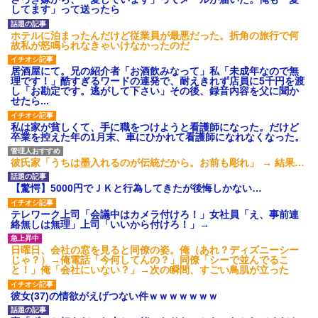
あり)
してます」って送ったら
【ネット騒然】惨殺されたタ
ワマン頂き女子のこの動画、す
ホテルに泊まったんだけど従業員が最悪だった。折角の旅行で何
げえええええｗｗｗｗｗｗｗｗ
故私が怒鳴られなきゃいけなかったのだ
ｗｗｗ
【愕然】白のクラウン俺氏、
居酒屋にて。兄の紹介者「お酒飲みなって」私「未成年なので無
高速道路左車線を制限速度で走
理です！」酷すぎるワードの連発で、耐えきれず店員に5千円を渡
った結果wwwwwwwwwwww
し「お勘定です。逃がして下さい」その後、録音内容を父に聞か
せたら...
百年の恋12-899 食べた量を
張り合ってくる
私は家が貧しくて、手に職をつけようと看護師になった。だけど
【悲報】佐藤輝明・・・２軍
卒業を控えた年の1月末、車にひかれて看護師になれなくなった。
でも盛大にやらかす←あまり悲
しませないでくれ
彼氏家「うちは墨入れるのが伝統だから。お前も彫れ」 → 結果…
【驚愕】5000円でＪＫと行為してきたが後悔しかない…
テレワーク上司「会議中はカメラ付けろ！」女社員「え、事前連
絡無しは無理」上司「いいから付けろ！」→
日曜日、会社の窓を見ると同僚の姿。俺（あれ？ディズニーシー
じゃ？）→俺電話「今何してんの？」同僚「シーで並んでるこ
と！」俺「会社にいない？」→次の瞬間、すごい鳥肌が立った
彼女(37)の情欲がえげつない件ｗｗｗｗｗｗｗ