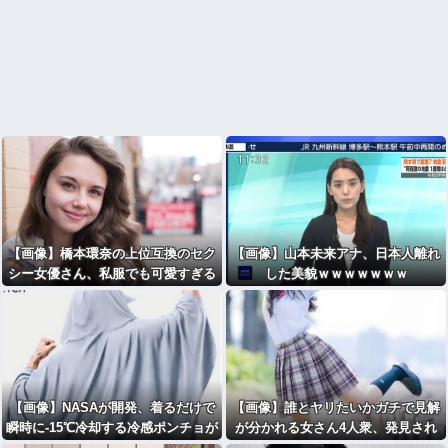
【画像】橋本環奈の上位互換のセク
【画像】山本未来アナ、日本人離れ
シー女優さん、私服でも可愛すぎる
した美貌ｗｗｗｗｗｗｗ
ｗｗｗｗｗｗｗｗｗ
【画像】NASAが開発、着るだけで
【画像】誰とヤリたいかガチで見解
瞬時に-15℃冷却する冷感ポンチョが
が分かれる女さん4人衆、発見され
3,980円ｗｗｗｗｗ
るｗｗｗｗｗｗｗ