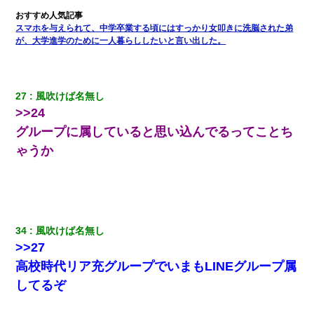
【衝撃】職場に入って来た綺麗な新人さんに職場を案内すること
スマホを与えられて、中学卒業する頃にはすっかり女叩きに洗脳された弟
に → 新人「ドンッ！」私「！？」→ 突然、突き飛ばされて左手
の甲を踏みつけられて…
が、大学進学のために一人暮らししたいと言い出した。
夫に癌の余命宣告。その闘病中に長女から信じられない言葉を受
けた
27
風吹けば名無し
>>24
俺「初対面でなに言ったか覚えてる？」嫁「臭いんだよ！キモオ
グループに属していると思い込んでるってことち
タ？だっけ？」俺「だいたい合ってる。で、なんで告白してきた
の？」→
ゃうか
隣の部屋の住民の母親、オートロックを突破してマンションに入
り込んできたみたいで、ずっとドアの前で喚いてて滅茶苦茶うる
さかった。
34
風吹けば名無し
今日夫の実家に泊ったんだけど、朝起きたら股間がなんかモッコ
>>27
リしてた
高校時代リア充グループでいまもLINEグループ属
私は家が貧しくて、手に職をつけようと看護師になった。だけど
してるぞ
卒業を控えた年の1月末、車にひかれて看護師になれなくなった。