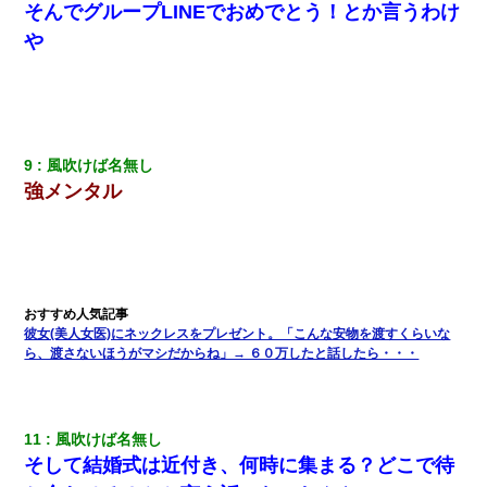
い」→
そんでグループLINEでおめでとう！とか言うわけ
や
転職先が決まったので退職の意思を伝えたら。上司「無責任」
「簡単には辞めさせない」私（どうせ辞めるし…）→ 思いっきり
反論をしてみた
「パワハラを受けたから思い切って転職した」とSNSで呟いた
ら、速攻でパワハラかました元上司がLINEを送ってきた。
9
風吹けば名無し
強メンタル
裁判官「お互いに最後に言いたいことはありますか」バカ夫
「…」A「夫を一発殴らせてほしい」裁判官「どうぞ」
【驚愕】5000円でＪＫと行為してきたが後悔しかない…
彼女(美人女医)にネックレスをプレゼント。「こんな安物を渡すくらいな
放置子が病院送りになったらしい → 俺（二度と帰ってくるなよ…
ら、渡さないほうがマシだからね」→ ６０万したと話したら・・・
嫁を半身不随にしやがった恨みは、正直こんなもんじゃ晴れな
い）
義兄嫁「娘が大学に入ったら下宿させて」私「しつこい、学校斡
11
風吹けば名無し
旋のアパートに行け」→ 旦那が義兄に通報したら「志望校を変え
そして結婚式は近付き、何時に集まる？どこで待
ろ！」とキレて・・・