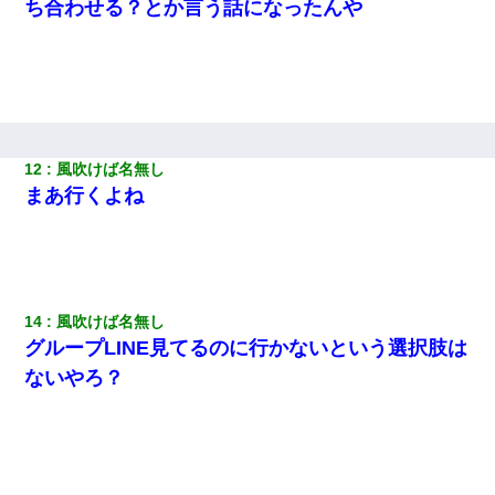
ち合わせる？とか言う話になったんや
結婚生活10ヶ月目で嫁から一方的に「もう冷めた」と離婚切り出
された
居酒屋にて。兄の紹介者「お酒飲みなって」私「未成年なので無
理です！」酷すぎるワードの連発で、耐えきれず店員に5千円を渡
し「お勘定です。逃がして下さい」その後、録音内容を父に聞か
せたら...
12
風吹けば名無し
まあ行くよね
夫の友達がBBQを定期的に開催して夫婦で参加してたんだけど、
女性側のリーダーみたいな人に「BBQは友達とやりなよ！」と言
われて…
友人とふたりで山口に旅行した時の事。レンタカーを借りて山の
中の道を走っていたら、突然ガガッ！って音がして…
14
風吹けば名無し
グループLINE見てるのに行かないという選択肢は
ないやろ？
日曜日、会社の窓を見ると同僚の姿。俺（あれ？ディズニーシー
じゃ？）→俺電話「今何してんの？」同僚「シーで並んでるこ
と！」俺「会社にいない？」→次の瞬間、すごい鳥肌が立った
ケーキバイキングにいた単独の50くらいのオッサン、強烈だっ
た。