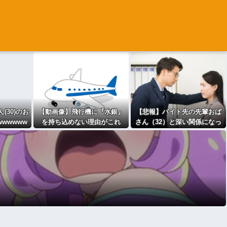
(30)のお
【動画像】飛行機に『水銀』
【悲報】バイト先の先輩おば
wwwww
を持ち込めない理由がこれ
さん（32）と深い関係になっ
【→】
てしまった結果⇒ｗ