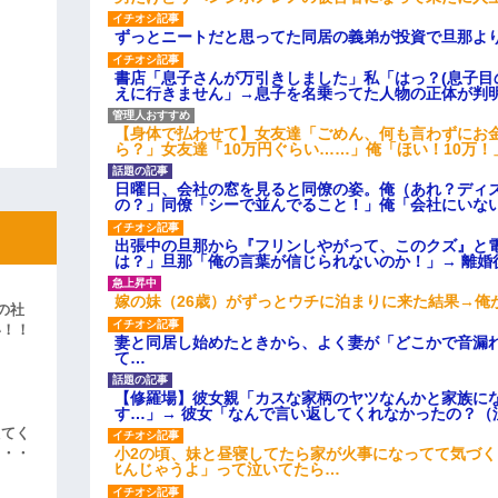
ずっとニートだと思ってた同居の義弟が投資で旦那よ
書店「息子さんが万引きしました」私「はっ？(息子目
えに行きません」→息子を名乗ってた人物の正体が判
【身体で払わせて】女友達「ごめん、何も言わずにお
ら？」女友達「10万円ぐらい……」俺「ほい！10万！
日曜日、会社の窓を見ると同僚の姿。俺（あれ？ディ
の？」同僚「シーで並んでること！」俺「会社にいな
出張中の旦那から『フリンしやがって、このクズ』と
は？」旦那「俺の言葉が信じられないのか！」→ 離婚
嫁の妹（26歳）がずっとウチに泊まりに来た結果→俺
の社
い！！
妻と同居し始めたときから、よく妻が「どこかで音漏
」
て…
【修羅場】彼女親「カスな家柄のヤツなんかと家族に
す…」→ 彼女「なんで言い返してくれなかったの？（
えてく
小2の頃、妹と昼寝してたら家が火事になってて気づく
・・・
ﾋんじゃうよ」って泣いてたら…