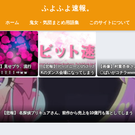
ふよふよ速報。
ホーム
鬼女・気団まとめ用語集
このサイトについて
】見せブラ、流行
【悲報】ディズニーとUSJ、J
【画像】村重杏奈さん
！！！！⇒ｗｗ
Kのダンス会場になってしまう
〇ぱいがコチラwww
（※動画あり）
wwww
【悲報】 名探偵プリキュアさん、前作から売上を10億円も落としてしまう