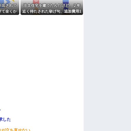
り出されて
注文住宅を建てたんだけど、２年
ぎて全くか
近く待たされた挙げ句、追加費用1
しく...
400万請求された。流石におかしい
よね？
.
求した
生が立ち直せない