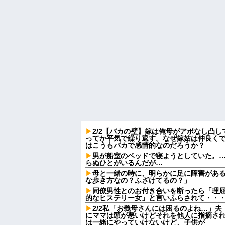
2/2【バカの壁】嫁は俺母がアポなし凸
ってか平気で繰り返す。なぜ嫁姑は仲良く
はこうもバカで感情的なのだろうか？
男が船室のベッドで寝ようとしていた。…
らぬひとがいるんだが…
母と一緒の時に、明らかに足に障害があ
な歩き方なの？ふざけてるの？」
同僚男性とのお付き合いを断ったら「理
的なヒステリー女」と言いふらされて・・
2/2私「お義母さんには困るのよね…」
にママは頭が悪いけどそれを他人に指摘さ
は一緒にやっていけないけど、子供が