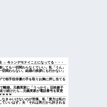
 → 今トンデモナイことになってる・・・
婚しても一切関わらなくていい」私「うん」
一切関わらない。結婚の挨拶にも行かない」
ブで相手役俳優の手を取りお胸に押し当てる
因で離婚。元義実家に「うっかり」旧姓嫁子
を送り続けたら…元義実家が電話番号を変更
ｗｗｗｗ
しなきゃいけないのが苦痛。私「貴方は私の
していいはず」夫「それは男だから許される