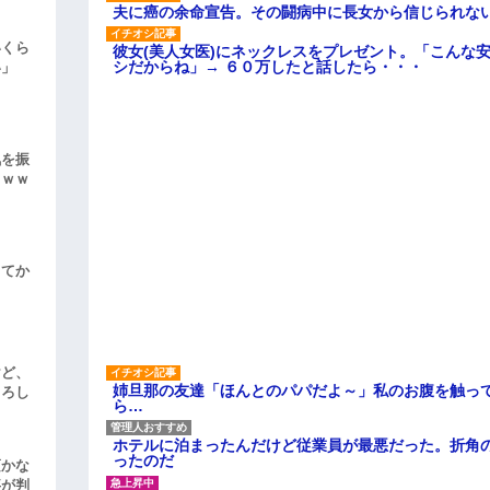
夫に癌の余命宣告。その闘病中に長女から信じられな
いくら
彼女(美人女医)にネックレスをプレゼント。「こんな
シだからね」→ ６０万したと話したら・・・
い」
気を振
ｗｗｗ
してか
けど、
姉旦那の友達「ほんとのパパだよ～」私のお腹を触っ
よろし
ら…
ホテルに泊まったんだけど従業員が最悪だった。折角
ったのだ
頃かな
事が判