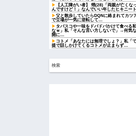
【人工障がい者】 甥(28)「両親が亡く
んですけど！」なんでいい年したヒキニートを
父と散歩していたらDQNに絡まれてカツ
で立場が一気に逆転して…
タバスコや一味をドバドバかけて食べる
なｗ」私「そんな言い方しないで」→何気
開に…
コトメ「あなたには無理でしょ？」私「
提で話しかけてくるコトメが止まらず…
嫁が不治の病を罹患。懸命に支えていた
ねぇんだよ」と言い出した
ATMで何度も入出金を繰り返す人に声を
い人ってそんな余裕ないのかな？
家族が車停める所は石畳でそこには２台
芝生上に知らない車が4台停まっていた 父が
お前ら急げ！怪しい外人みつけたら法務
するぞ？
オワコン扱いされていたデジモンさん、
していた
【速報】れいわ新選組さん「いのちの党
ごつ盛り焼きそばとかいう年１くらいで
ｗｗｗ
【衝撃】浅田真央ちゃんの婚活条件がこ
w w w w w w w
【画像】 北海道、推定300kgのヒグマ