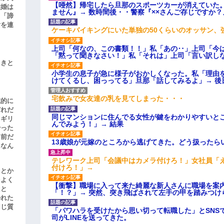
【唖然】帰宅したら旦那のスポーツカーが消えていた
結婚は
ません』→ 数時間後・・警察『××さんご存じですか？
、「諦
女を連
ケーキバイキングにいた単独の50くらいのオッサン、
上司「何なの、この書類！！」私「あの‥」上司「今
「黙って聞きなさい！」私「それは」上司「言い訳し
引きと
小学生の息子が急に様子がおかしくなった。私「理由
けてくるし、困っってる」旦那「話してみるよ」→ 後
宅飲みで女友達の乳を見てしまった・・・
滅的に
どれだ
同じマンションに住んでる女性が鍵をわかりやすいと
リギリ
んでみよう！」→ 結果
やった
名前だ
13歳娘が元嫁のところから逃げてきた。どう扱ったら
、なん
テレワーク上司「会議中はカメラ付けろ！」女社員「
付けろ！」→
」とか
をよく
【衝撃】職場に入って来た綺麗な新人さんに職場を案内
たと
「！？」→ 突然、突き飛ばされて左手の甲を踏みつけ
かれた
同じ質
「パワハラを受けたから思い切って転職した」とSNS
司がLINEを送ってきた。