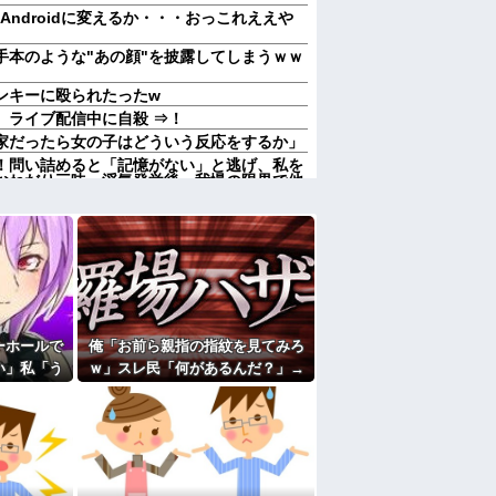
あAndroidに変えるか・・・おっこれええや
手本のような"あの顔"を披露してしまうｗｗ
ンキーに殴られたったw
、ライブ配信中に自殺 ⇒！
家だったら女の子はどういう反応をするか」
！問い詰めると「記憶がない」と逃げ、私を
おねだり三昧。浮気発覚後、我慢の限界で他
ｗｗｗ
しなきゃいけないのが苦痛。私「貴方は私の
していいはず」夫「それは男だから許される
栓、歯茎 苦情が急増
だよな。 ○か月に一回くらいかな【再】
の7年の無視生活、その理由がコレｗｗｗ
キなクロ様。【再】
ーホールで
俺「お前ら親指の指紋を見てみろ
取り返しのつかなかった失敗って何？
い」私「う
ｗ」スレ民「何があるんだ？」→
中で生活保護を受けてます。妻に酷いことばか
けど…」→
見た瞬間、思わず笑ってしまう人
働くから」「心を入れ替えるから」と言って
り…
が続出して…
、「～とか～」「～とか考えて～」と何度も
たよ