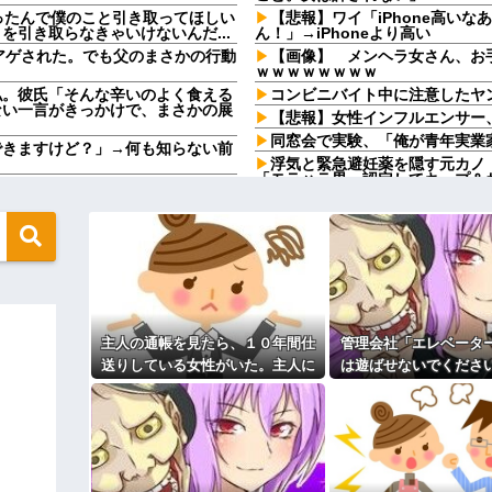
なったんで僕のこと引き取ってほしい
【悲報】ワイ「iPhone高いな
引き取らなきゃいけないんだ...
ん！」→iPhoneより高い
アゲされた。でも父のまさかの行動
【画像】 メンヘラ女さん、お
ｗｗｗｗｗｗｗｗ
私。彼氏「そんな辛いのよく食える
コンビニバイト中に注意したヤ
ない一言がきっかけで、まさかの展
【悲報】女性インフルエンサー
同窓会で実験、「俺が青年実業
できますけど？」→何も知らない前
浮気と緊急避妊薬を隠す元カノ
「モラハラ男」認定してキープ＆
ある日、嫁が「治らねぇもんは治ら
の女性とスピード婚した結果ｗｗ
盆正月に夫の実家に長時間滞在
かけた若い女性にモヤっとする。若
実家を早々に退散する。私もそう
こと。女は許されない」
家族の車停めてたんだけど、中庭の
ネットの広告が気持ち悪い…角
運転手捕まえ「芝生を弁償して...
うちの猫、ほとんど鳴かないん
省にタレコミしてみろ！意外と仕事
【切実】夫に無理と言われた私
令和に全盛期を超える利益を生み出
実家で初めてのこたつにウキウ
主人の通帳を見たら、１０年間仕
管理会社「エレベータ
【徹底議論】近代日本史で最も
送りしている女性がいた。主人に
は遊ばせないでくださ
」に改名ｗｗｗｗｗｗｗｗ
44歳無職です。精神科に通院
問い詰めたら、白状して...
ちの子じゃないんです
無性に食いたくなるやつｗｗｗｗｗ
りしたので離婚されそうです。「
まさかの展開にな
も信じてもらえません。助けて
ちら←むしろコレは普通じゃね？w
先生から電話があったんだけど
言ってたのが耳に残ってしまった
登場ｗｗｗｗｗｗｗｗｗｗｗｗｗｗｗ
主な税金の成り立ちを調べてみ