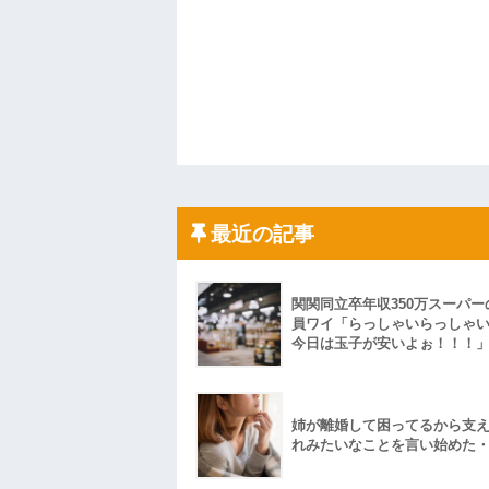
最近の記事
関関同立卒年収350万スーパー
員ワイ「らっしゃいらっしゃ
今日は玉子が安いよぉ！！！
姉が離婚して困ってるから支
れみたいなことを言い始めた