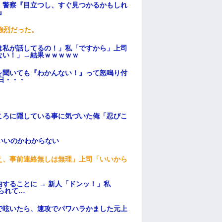
。警察『目立つし、すぐ見つかるかもしれ
』
強烈だった。
は私が話してるの！」私「ですから」上司
ない！」→結果ｗｗｗｗｗ
を聞いても『わかんない！』って怒鳴り付
日・・・
ころに隠している事に気づいた俺「忍びこ
いいのかわからない
え、事前連絡無しは無理」上司「いいから
することに → 新人「ドンッ！」私
られて…
で呟いたら、速攻でパワハラかました元上