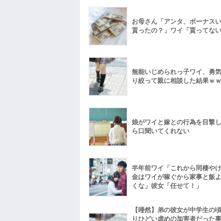
お母さん「アンタ、ボーナス
貰ったの？」ワイ「貰ってな
無能いじめられっ子ワイ、勇
り絞って親に相談した結果ｗ
娘がワイと嫁との行為を目撃
ら口聞いてくれない
半年前ワイ「これから同棲や
金はワイが稼ぐから家事と飯
くな」彼女「任せて！」
【唖然】弟の彼女が中学生の
りひどい虐めの加害者だった