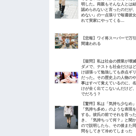
明した。両親もそんな人とは
認められないと言ったのだが
めない」の一点張りで毎週彼
れて実家にやってくる…
【悲報】ワイ将スーパーで万
間違われる
【疑問】私は社会の授業が壊
ダメで、テストも社会だけは
け頑張って勉強しても赤点ギ
だった。その歴史上の人物の
事はすべて覚えているのに、
けが全く出てこないんだけど
でだろう？
【驚愕】私は「気持ち少なめ
「気持ち多め」のような表現
する。彼氏の前でそれを言っ
き、「気持ちって何？」と聞
ので説明したら、その後また
問をしてきて冷めてしまった