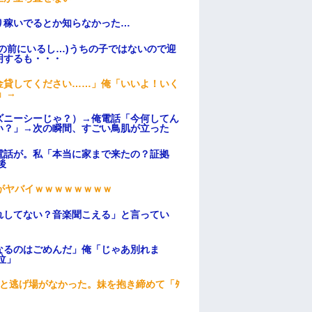
り稼いでるとか知らなかった…
の前にいるし…)うちの子ではないので迎
明するも・・・
金貸してください……」俺「いいよ！いく
」→
ズニーシーじゃ？）→俺電話「今何してん
い？」→次の瞬間、すごい鳥肌が立った
電話が。私「本当に家まで来たの？証拠
後
がヤバイｗｗｗｗｗｗｗｗ
れしてない？音楽聞こえる」と言ってい
なるのはごめんだ」俺「じゃあ別れま
泣」
と逃げ場がなかった。妹を抱き締めて「ﾀ