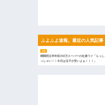
ｗｗｗｗｗ
ハードオフに売っていた4万4000円のフ
「こんな高いの？ｗｗ」「逆に超安い」
私「ちょっと、人の家の金庫触らないで
たから、開けてみようとしただけ☆』義兄
果・・・
私「初めて飲む味だけどなんのお茶？」
【GIF】JSのカンチョーワロタ
後続車にクラクションを鳴らされ彼氏が
んだ！降りてこいよ！」と怒鳴りだし...
ふよふよ速報。最近の人気記事
【衝撃】報酬100万円超の治験募集がこち
【ネット騒然】惨殺されたタワマン頂き
ｗｗｗｗｗｗｗｗｗｗ
【愕然】白のクラウン俺氏、高速道路左
関関同立卒年収350万スーパーの社員ワイ「らっし
wwwwwwwwwwww
っしゃい！！今日は玉子が安いよぉ！！！」
百年の恋12-899 食べた量を張り合って
【悲報】佐藤輝明・・・２軍でも盛大に
れ