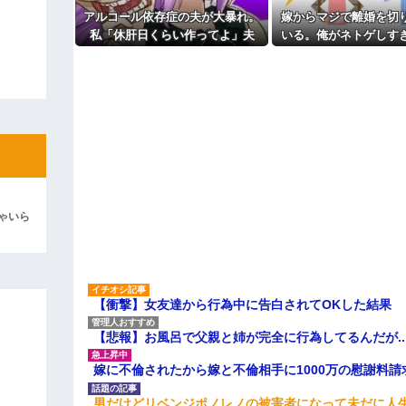
アルコール依存症の夫が大暴れ。
嫁からマジで離婚を切
ィギュアがヤバすぎるｗｗｗｗｗｗ
私「休肝日くらい作ってよ」夫
いる。俺がネトゲしす
よ！」キチママ『そこに金庫があっ
「必要ない！」→大暴れする夫を
まわなかったのが原因ら
「泥は出てけ！二度と来るな！」結
見たウトメに真実を話した結果…
彼「ちっ！」私「」
逆切れ。「何クラクション鳴らして
らｗｗｗｗｗ(※画像あり)
女子のこの動画、すげえええええｗ
車線を制限速度で走った結果
ゃいら
くる
やらかす←あまり悲しませないでく
【衝撃】女友達から行為中に告白されてOKした結果
【悲報】お風呂で父親と姉が完全に行為してるんだが..
嫁に不倫されたから嫁と不倫相手に1000万の慰謝料請
男だけどリベンジポノレノの被害者になって未だに人