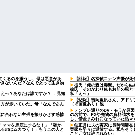
してくるのを嫌うし、母は悪意があ
【訃報】名探偵コナン声優が死去
できないんだ？なんで女って生き物
彼氏「俺の親は毒親。だから結
彼氏「そのかわり俺もお前の親と
えっ？あなたは誰ですか？→ 見知
私「えっ」
【悲報】吉岡里帆さん、アドリ
る方が歩いていた。母「なんであん
（※画像あり）他
テンプレ通りのDV・モラが原
屈に合わない主張を振りかざす感情
の名前で、FXや先物の資料請求
・
し、借金まみれになっていた話ｗ
夫「ママを馬鹿にするな！」「確か
盆正月に夫の実家に長時間滞在
れるのはムカつく！」もうこの人と
実家を早々に退散する。私もそう
こと。女は許されない」