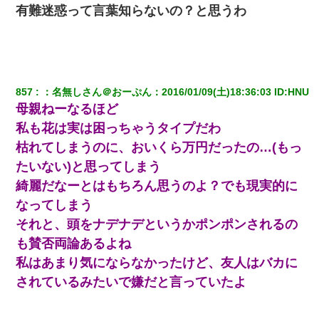
有難迷惑って言葉知らないの？と思うわ
私が遺産を相続。→それを知った義両親が「旅行代金を出せ！」
「リフォーム費用を負担しろ！」「金の管理は私達がする！」と
浅ましくも集りにきた。
ワイ144kg彼女98kgデブカップル、1年間毎日行為しまくった結
857
：
名無しさん＠おーぷん
：
2016/01/09(土)18:36:03
 ID:
HNU
果
母親ねーなるほど
私も花は実は困っちゃうタイプだわ
朝起きたら嫁がいなかった。俺（嫁も嫁実家も電話に出ない…不
安だ）→ 仕事を早退して帰宅すると、嫁と嫁両親と知らない男が
枯れてしまうのに、おいくら万円だったの…(もっ
２人・・・
たいない)と思ってしまう
綺麗だなーとはもちろん思うのよ？でも現実的に
【衝撃】婚約者「兄と結婚はするけど嫁入りするわけじゃない。
お互い干渉はしないようにしましょう」→ その後に結納金の話を
なってしまう
したので、母が・・・
それと、頭をナデナデというかポンポンされるの
も賛否両論あるよね
【驚愕】私「今まで育てた分のお金返してね(冗談)」息子「はい、
3000万円」→数年後。私「妹が病気になったから援助して欲し
私はあまり気にならなかったけど、友人はバカに
い」→
されているみたいで嫌だと言っていたよ
旦那の元カノをSNSで探して写真を保存して顔面評価スレで写真
を晒してた。ほとんどがブスという評価の中で二人ほど意外に好