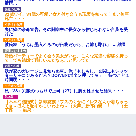
驚愕…
32歳ワイ、34歳の可愛い女と付き合うも現実を知ってしまい無事
死亡・・・
夫に癌の余命宣告。その闘病中に長女から信じられない言葉を受
けた
彼氏家「うちは墨入れるのが伝統だから。お前も彫れ」 → 結果…
婚活パーティーでよく会う美女がいた。こんな完璧な容姿を持っ
てしても結婚て難しいんだなぁ…と思ってた
我が家のガレージに見知らぬ車。俺「もしもし、玄関にもシャッ
ターリモコンあるだろ？DOWNのボタン押してｗ」→ 待つこと１
時間弱・・・
私（23）冗談のつもりで上司（27）に胸を揉ませた結果・・・
【不幸な結婚式】新郎親族「ブスのくせにドレスなんか着ちゃっ
てさ～ほんと恥ずかしいわよね～（大声」新郎両親「！！！（土
下座」→ 結果・・・