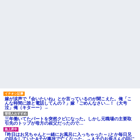
嫁が涙声で『会いたいね』とか言っているのが聞こえた。俺「こ
んな時間に誰と電話してんの？」嫁「ごめんなさい…！（大号
泣」俺（キターー）→
三年働いてたパートを突然クビになった。しかし元職場の主要取
引先のトップが母方の叔父だったので…
｢昨日はお兄ちゃんと一緒にお風呂に入っちゃった～｣とか毎日兄
の話をしていたA子が事故で亡くなった。→Ａ子のお母さんの話に