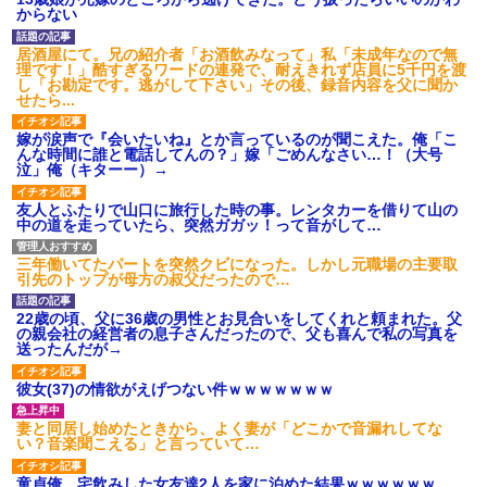
からない
後続車にクラクションを鳴ら
され彼氏が逆切れ。「何クラク
ション鳴らしてんだ！降りてこ
居酒屋にて。兄の紹介者「お酒飲みなって」私「未成年なので無
いよ！」と怒鳴りだし...
理です！」酷すぎるワードの連発で、耐えきれず店員に5千円を渡
し「お勘定です。逃がして下さい」その後、録音内容を父に聞か
【衝撃】報酬100万円超の治験
せたら...
募集がこちらｗｗｗｗｗ(※画像
あり)
嫁が涙声で『会いたいね』とか言っているのが聞こえた。俺「こ
【ネット騒然】惨殺されたタ
んな時間に誰と電話してんの？」嫁「ごめんなさい…！（大号
ワマン頂き女子のこの動画、す
泣」俺（キターー）→
げえええええｗｗｗｗｗｗｗｗ
ｗｗｗ
友人とふたりで山口に旅行した時の事。レンタカーを借りて山の
【愕然】白のクラウン俺氏、
中の道を走っていたら、突然ガガッ！って音がして…
高速道路左車線を制限速度で走
った結果wwwwwwwwwwww
百年の恋12-899 食べた量を
三年働いてたパートを突然クビになった。しかし元職場の主要取
張り合ってくる
引先のトップが母方の叔父だったので…
【悲報】佐藤輝明・・・２軍
でも盛大にやらかす←あまり悲
22歳の頃、父に36歳の男性とお見合いをしてくれと頼まれた。父
しませないでくれ
の親会社の経営者の息子さんだったので、父も喜んで私の写真を
送ったんだが→
彼女(37)の情欲がえげつない件ｗｗｗｗｗｗｗ
妻と同居し始めたときから、よく妻が「どこかで音漏れしてな
い？音楽聞こえる」と言っていて…
童貞俺、宅飲みした女友達2人を家に泊めた結果ｗｗｗｗｗｗ