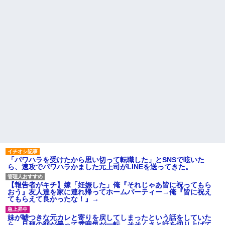
「パワハラを受けたから思い切って転職した」とSNSで呟いた
ら、速攻でパワハラかました元上司がLINEを送ってきた。
【報告者がキチ】嫁「妊娠した」俺『それじゃあ皆に祝ってもら
おう』友人達を家に連れ帰ってホームパーティー→俺『皆に祝え
てもらえて良かったな！』→
妹が嘘つきな元カレと寄りを戻してしまったという話をしていた
ら、旦那の顔が曇って雰囲気が一転。そそくさと話を切り上げて