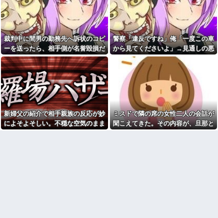
くたびに「親世代にもなって何
ｗｗｗ箸を置いた良ウトが言い
してんだ」と思ってた
放った言葉とは←良ウトさんの
神対応にスカッとする
甲子園を観ていたトメが慶応
校を「生まれつきなんでも持っ
大学留年する奴の特徴
てて狡い、勝ち星は田舎の貧乏
裁判中に間男の勤務先へ訴状のコピ
警察「違反ですね」俺「一度この車
クラピカ、エンペラータイム
人に譲れ」と罵倒した
を長時間やりすぎて寿命が残り
ーを送ったら、相手側が名誉毀損だ
から見てくださいよ」→見通しの悪
友人宅で。私「この子どうし
少ない他
と猛反発。裁判官までロを挟む事態
い交差点で揉めた結果、まさかの展
たの？」友人「何度謝っても許
寮の乾燥機を朝から晩まで占
してくれないの…」→猫が激し
になって…
開に…
有するアホ同僚に激怒！カゴも
く怒り続ける理由を聞いて驚
置かずに放置し、出し入れ用に
き…
提供したゴミ袋すら返さない…
【悲報】ちいかわさん、1番嫌
上司に相談しても「困ってるの
われていた…
はお前だけだから我慢しろ」←
はぁ？！
【画像】男が「ガチでどうで
新婦父の紹介で相手親族の反応が妙
ミスドで隣の席の女性二人の会話が
もいい」女の報告ランキング、
嫁には歳が離れた9歳の弟がい
圧倒的第１位と言えば『コレ』w
る。だがその弟は「弟ではなか
によそよそしい。不穏な空気のまま
聞こえてきた。その内容が、旦那と
w w w w w w w w w
った」・・・
始まった結婚式で、まさかの事実が
離婚したくてでっち上げのDV証拠
【画像】ぼうけつ「えっ、私
高校の同級生で現在28歳の友
明らかに…
を...
だけ横を向いて写真撮るんです
達に1年ぶりに会ったら自称毒舌
か？！」→結果w w w w w w w
系になってたんで縁切った…
w
私は部活も委員会も趣味活動
【画像】アナウンサー「え、
もあり、友人は多かった。現在
私がスピードスケートのピチピ
も信頼できる友人がいる。しか
チユニフォーム着るんです
し、叔母はずっと「私ちゃんは
か…？ﾑﾁｨ！！」←これはお前ら
友達いないでしょ」と否定して
に刺さるやろw w w w w w w w
きて… → 衝撃の理由
【驚愕】ユーチューバー「撮
【悲報】週刊少年ジャンプ、
影で使うから、この高級時計も
史上初の100万部割れ 全盛期