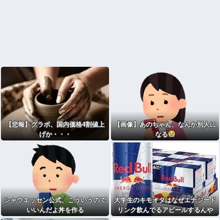
【悲報】グラボ、国内価格4割値上
【画像】あのちゃん、なんか別人に
げか・・・
なる
シャウエッセン公式、こういうので
大学生のキモオタはなぜエナジード
いいんだよ丼を作る
リンク飲んでるアピールするんや