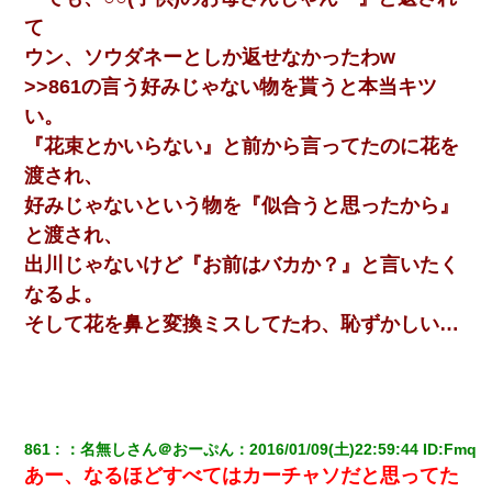
て
ウン、ソウダネーとしか返せなかったわw
>>861の言う好みじゃない物を貰うと本当キツ
い。
『花束とかいらない』と前から言ってたのに花を
渡され、
好みじゃないという物を『似合うと思ったから』
と渡され、
出川じゃないけど『お前はバカか？』と言いたく
なるよ。
そして花を鼻と変換ミスしてたわ、恥ずかしい…
861
：
名無しさん＠おーぷん
：
2016/01/09(土)22:59:44
 ID:
Fmq
あー、なるほどすべてはカーチャソだと思ってた