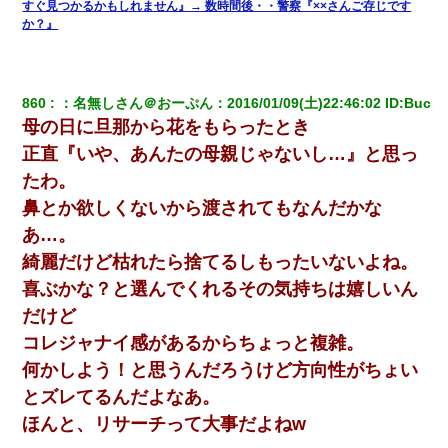
すぐ見つかるかもしれません』→ 数時間後・・警察『××さんご存じです
新卒の女性社員に1年半ストーカーされていた。俺「マジで怖い」
か？』
上司「話をしてみる」→女性社員「実は10数年前に…」
ワイアラサー主婦、昨晩久しぶりに夫と致した結果ｗｗｗｗｗ
860
：
名無しさん＠おーぷん
：
2016/01/09(土)22:46:02
 ID:
Buc
母の日に旦那から花をもらったとき
【クズ】昔、兄がお見合いして「ブスすぎｗｗｗ」と断った女性
が、兄の同級生と結婚。それを知った兄は荒れ狂い、｢嫁さん、俺
正直『いや、あんたの母親じゃないし…』と思っ
のお古ですが気分はどう？」とメールを送った→
たわ。
鼻とか欲しくないから渡されてもなんだかな
嘘をついてフリン旅行へ出かけた嫁→翌日、嫁「ただいま～」旦
那「娘がシんだよ。何度も連絡したのに…」嫁「えっ」→なん
あ…。
と・・・
綺麗だけど枯れたら捨てるしもったいないよね。
喜ぶかな？と選んでくれるその気持ちは嬉しいん
見合いにて。嫁「はじめまして」俺「失礼ですが○○さんご本人で
すか？」
だけど
コレジャナイ感があるからちょっと複雑。
隣室のお婆ちゃん「下階からの異臭に困ってる、今もすっごく臭
何かしよう！と思うんだろうけど方向性がちょい
い」私「変だなあ～なにも臭わないよ」→ その後。警察『絶対に
窓とドアを開けないで』
とズレてるんだよなあ。
ほんと、リサーチって大事だよねw
【不幸な結婚式】新郎親族「ブスのくせにドレスなんか着ちゃっ