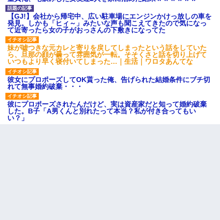
【GJ!】会社から帰宅中、広い駐車場にエンジンかけっ放しの車を
発見。しかも「ヒィ～」みたいな声も聞こえてきたので気になっ
て近寄ったら女の子がおっさんの下敷きになってた
妹が嘘つきな元カレと寄りを戻してしまったという話をしていた
ら、旦那の顔が曇って雰囲気が一転。そそくさと話を切り上げて
いつもより早く寝付いてしまった…｜生活｜ワロタあんてな
彼女にプロポーズしてOK貰った俺、告げられた結婚条件にブチ切
れて無事婚約破棄・・・
彼にプロポーズされたんだけど、実は資産家だと知って婚約破棄
した。B子「A男くんと別れたって本当？私が付き合ってもい
い？」