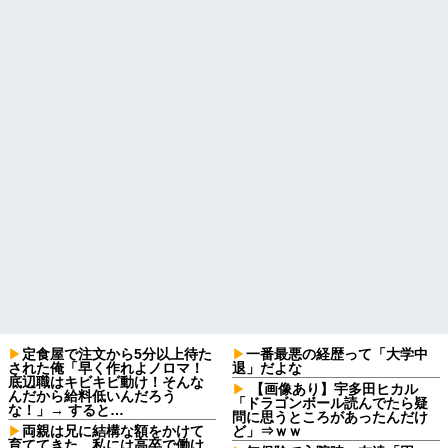
定食屋で注文から5分以上待た
一番最悪の経歴って「大学中
された俺「早く作れよノロマ！
退」だよな
底辺職はキビキビ動け！そんな
【画像あり】宇多田ヒカル
んだから給料低いんだろう
「ドラゴンボール読んでたら疑
な！」→ すると…
問に思うところがあったんだけ
両親は兄に結構な額をかけて
ど」⇒ｗｗ
育ててきた。私には高卒で働け