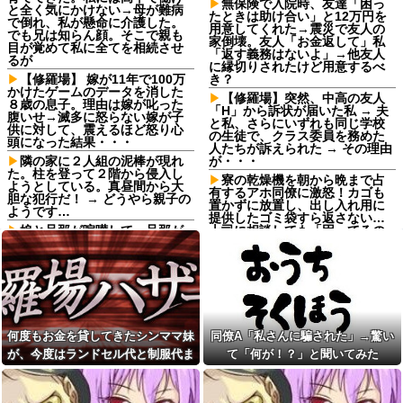
無保険で入院時、友達「困っ
と全く気にかけない→母が難病
たときは助け合い」と12万円を
で倒れ、私が懸命に介護した。
用意してくれた→震災で友人の
でも兄は知らん顔。そこで親も
家倒壊。友人「お金返して」私
目が覚めて私に全てを相続させ
「返す義務はないよ」→他友人
るが
に縁切りされたけど用意するべ
【修羅場】 嫁が11年で100万
き？
かけたゲームのデータを消した
【修羅場】突然、中高の友人
８歳の息子。理由は嫁が叱った
「H」から訴状が届いた私 → 夫
腹いせ→滅多に怒らない嫁が子
と私、さらにいずれも同じ学校
供に対して、震えるほど怒り心
の生徒で、クラス委員を務めた
頭になった結果・・・
人たちが訴えられた → その理由
隣の家に２人組の泥棒が現れ
が・・・
た。柱を登って２階から侵入し
寮の乾燥機を朝から晩まで占
ようとしている。真昼間から大
有するアホ同僚に激怒！カゴも
胆な犯行だ！ → どうやら親子の
置かずに放置し、出し入れ用に
ようです…
提供したゴミ袋すら返さない…
娘と旦那が喧嘩して、旦那が
上司に相談しても「困ってるの
「だからお前は嫌われるんだ
はお前だけだから我慢しろ」←
よ！」と言い放ってしまっ
はぁ？！
て・・・
勝って欲しいスポーツの試合
俺「高収入で持ち家なんて最
って私が見ると負けることがす
高だ！」嫁「…」→婚活で出会
ごく多い気がしてる
った理想の相手と結婚した後、
父親「値上げラッシュでお味
思わぬ現実を知り…
噌汁が飲めません...」息子「本当
何度もお金を貸してきたシンママ妹
同僚A「私さんに騙された」→驚い
生後6ヶ月ワンオペ中。ここし
は味噌汁飲みたい」
が、今度はランドセル代と制服代ま
て「何が！？」と聞いてみた
ばらく離れるとぐずるから、自
「ウトの飯作りに来て」と呼
分のご飯が作れず...
で要求してきた。その裏事情を知っ
び出すメシマズトメ！出汁から
若い頃、40代の人が事件を起
取った絶品料理を作ると帰宅し
て頭を抱えることに…
こしたり、自ら命を絶ったと聞
たトメが「味がない！」と発狂