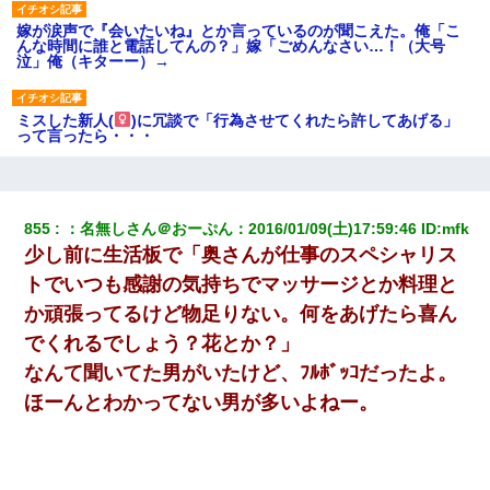
嫁が涙声で『会いたいね』とか言っているのが聞こえた。俺「こ
んな時間に誰と電話してんの？」嫁「ごめんなさい…！（大号
泣」俺（キターー）→
ミスした新人(
)に冗談で「行為させてくれたら許してあげる」
って言ったら・・・
とっさに女児を捕まえたら変質者扱いされた。母親「あっち行っ
てよ！気持ち悪い！（ｼｯｼｯ」→ 後日、俺を見つけた母親がすっ飛
んできて・・・
855
：
名無しさん＠おーぷん
：
2016/01/09(土)17:59:46
 ID:
mfk
少し前に生活板で「奥さんが仕事のスペシャリス
私「まとめ買いして冷凍ストックしてる」Ａ「ずるい！クレク
トでいつも感謝の気持ちでマッサージとか料理と
レ！」私「なんでよ」Ａ「ケーチ！バーカ！」→ 後日、Ａ旦那が
凸してきた
か頑張ってるけど物足りない。何をあげたら喜ん
でくれるでしょう？花とか？」
私「結婚やめるわ」 婚約者「え？なんでなんで？」 → 放置した
なんて聞いてた男がいたけど、ﾌﾙﾎﾞｯｺだったよ。
結果…｜生活｜ワロタあんてな
ほーんとわかってない男が多いよねー。
妻が亡くなったんだけど正直ガチで嬉しい