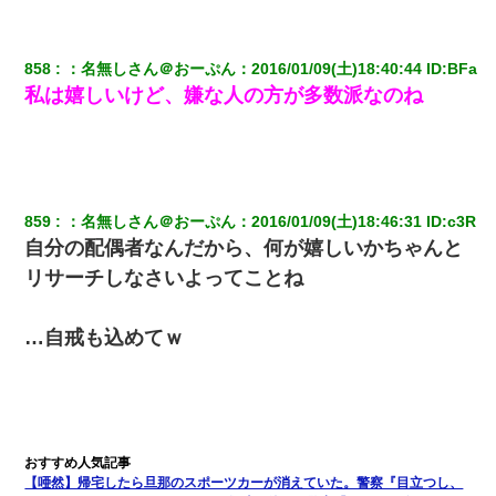
評価で苦々しく思った
858
：
名無しさん＠おーぷん
：
2016/01/09(土)18:40:44
 ID:
BFa
私（23）冗談のつもりで上司（27）に胸を揉ませた結果・・・
私は嬉しいけど、嫌な人の方が多数派なのね
【ワロタ】姉から「肉食系14才、乳丸出し、毛はうっすら生えか
け」というタイトルで画像が送られてきた
「お前の父ちゃんは自宅警備員」とかからかわれたけど、実はと
んでもない仕事に就いていた
859
：
名無しさん＠おーぷん
：
2016/01/09(土)18:46:31
 ID:
c3R
自分の配偶者なんだから、何が嬉しいかちゃんと
兄の新しい嫁がやらかしすぎて辛い。当たり前のように実家や姪
リサーチしなさいよってことね
の幼稚園に来る
…自戒も込めてｗ
彼氏の家に泊まる事になり、ゲームで盛り上がってさぁ寝よう！
と電気を消すとミシッって音が…彼「ちょっと待ってて」→勢い
よくドアを開けるとなんと…
姉旦那の友達「ほんとのパパだよ～」私のお腹を触ってほざく。
→思わず手を叩いて振り払ったら…
【唖然】帰宅したら旦那のスポーツカーが消えていた。警察『目立つし、