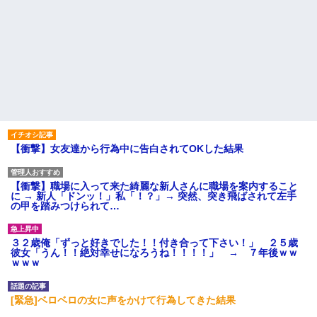
【衝撃】女友達から行為中に告白されてOKした結果
【衝撃】職場に入って来た綺麗な新人さんに職場を案内すること
に → 新人「ドンッ！」私「！？」→ 突然、突き飛ばされて左手
の甲を踏みつけられて…
３２歳俺「ずっと好きでした！！付き合って下さい！」 ２５歳
彼女「うん！！絶対幸せになろうね！！！！」 → ７年後ｗｗ
ｗｗｗ
[緊急]ベロベロの女に声をかけて行為してきた結果