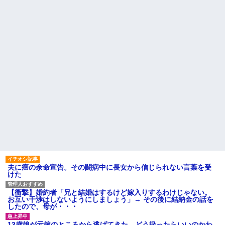
車もぜ～んぶ経費でタダ！ｗ」
653万部から98万部に…紙の雑誌
←まさかコレ本気にしてる奴な
「100万部超え」が消滅
んておらんよな？よな？w w w
子育てが一段落しふと元カレ
w w w w w w w w
のことが懐かしくなって恋愛関
義父「事故を起こす前に免許
係のスレを読み漁ってたのが夫
を返そうと思う」私「その決断
にバレた。不機嫌なんだけど別
は立派ですね…」→義父の一言
に妄想なんだから妻が何読んで
に胸が熱くなって…
たってよくない？
派遣「勤務態度悪いので一旦
【警告】社会人「スムージー
シフト未定にしますね」俺「じ
にキウイ皮ごと入れよ。これ美
ゃあ辞めますね」派遣「え」←
容にいいんだよね〜」→ 結果…
これｗｗｗｗｗｗ
職場の貸本の習慣が、本を大
【凄すぎる】 力士の嫁に美人
事にしないおばさんのせいで無
が多い理由→「これ」だったｗ
くなった
ｗｗｗｗｗｗ
今日は大館まげわっぱに詰め
ハードオフに売っていた4万
た弁当。豚ロースの塩こうじ＆
4000円のフィギュアがヤバすぎ
ガーリック焼き
るｗｗｗｗｗｗ「こんな高い
主な税金の成り立ちを調べて
の？ｗｗ」「逆に超安い」
みたよ
私「ちょっと、人の家の金庫
触らないでよ！」キチママ『そ
夫に癌の余命宣告。その闘病中に長女から信じられない言葉を受
こに金庫があったから、開けて
けた
みようとしただけ☆』義兄「泥
は出てけ！二度と来るな！」結
果・・・
【衝撃】婚約者「兄と結婚はするけど嫁入りするわけじゃない。
私「初めて飲む味だけどなん
お互い干渉はしないようにしましょう」→ その後に結納金の話を
のお茶？」彼「ちっ！」私「」
したので、母が・・・
【GIF】JSのカンチョーワロ
タ
13歳娘が元嫁のところから逃げてきた。どう扱ったらいいのかわ