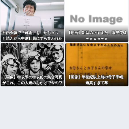
社内会議で「施術」を「せじゅつ」
【動画】新型のさすまた、限界突破
と読んだら中途社員にすら笑われた
ｗｗｗｗｗｗ
ｗｗｗｗｗｗ
【画像】特攻隊の特攻前の集合写真
【画像】半世紀以上前の母子手帳、
がこれ、この人達のおかげで今のワ
迫真すぎて草
イらが存在するんやな…