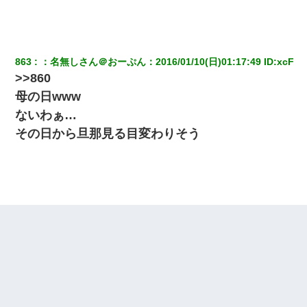
てさ～ほんと恥ずかしいわよね～（大声」新郎両親「！！！（土
下座」→ 結果・・・
9月に付き合い始めたけどこの、この人と結婚はないわと判断して
別れた。その元彼が交通事故で重体になっているらしく…
863
：
名無しさん＠おーぷん
：
2016/01/10(日)01:17:49
 ID:
xcF
>>860
母の日www
【戦争】不妊の俺嫁に弟嫁が2日間4歳児を託児 俺嫁はそこまで気
にしてなかったが、あまりにも子供が俺嫁に懐くので最後らへん
ないわぁ…
顔引きつってた → そして弟嫁が迎えに来た翌日…
その日から旦那見る目変わりそう
アパートのドアに『ハンザイ者！この人はさいあくの人です』と
張り紙が！大家「面倒はごめんだよ」私「はあ」→警察に行き、
見回りで犯人が捕まったが、それが…｜生活｜ヌルポあんてな
男だけどリベンジポノレノの被害者になって未だに人生が立ち直
せない