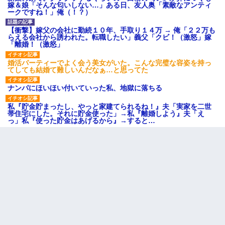
嫁＆娘「そんな匂いしない…」ある日、友人奥「素敵なアンティ
ークですね！」俺（！？）
【衝撃】嫁父の会社に勤続１０年、手取り１４万 → 俺「２２万も
らえる会社から誘われた。転職したい」義父「クビ！（激怒」嫁
「離婚！（激怒」
婚活パーティーでよく会う美女がいた。こんな完璧な容姿を持っ
てしても結婚て難しいんだなぁ…と思ってた
ナンパにほいほい付いていった私、地獄に落ちる
私『貯金貯まったし、やっと家建てられるね！』夫「実家を二世
帯住宅にした。それに貯金使った」→私『離婚しよう』夫「え
っ」私『使った貯金はあげるから』→すると…