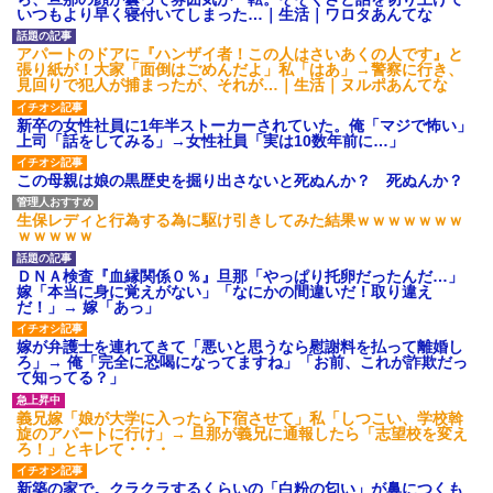
いつもより早く寝付いてしまった…｜生活｜ワロタあんてな
アパートのドアに『ハンザイ者！この人はさいあくの人です』と
張り紙が！大家「面倒はごめんだよ」私「はあ」→警察に行き、
見回りで犯人が捕まったが、それが…｜生活｜ヌルポあんてな
新卒の女性社員に1年半ストーカーされていた。俺「マジで怖い」
上司「話をしてみる」→女性社員「実は10数年前に…」
この母親は娘の黒歴史を掘り出さないと死ぬんか？ 死ぬんか？
生保レディと行為する為に駆け引きしてみた結果ｗｗｗｗｗｗｗ
ｗｗｗｗｗ
ＤＮＡ検査『血縁関係０％』旦那「やっぱり托卵だったんだ…」
嫁「本当に身に覚えがない」「なにかの間違いだ！取り違え
だ！」→ 嫁「あっ」
嫁が弁護士を連れてきて「悪いと思うなら慰謝料を払って離婚し
ろ」→ 俺「完全に恐喝になってますね」「お前、これが詐欺だっ
て知ってる？」
義兄嫁「娘が大学に入ったら下宿させて」私「しつこい、学校斡
旋のアパートに行け」→ 旦那が義兄に通報したら「志望校を変え
ろ！」とキレて・・・
新築の家で。クラクラするくらいの「白粉の匂い」が鼻につくも