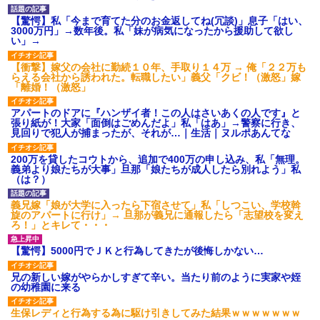
【驚愕】私「今まで育てた分のお金返してね(冗談)」息子「はい、
3000万円」→数年後。私「妹が病気になったから援助して欲し
い」→
【衝撃】嫁父の会社に勤続１０年、手取り１４万 → 俺「２２万も
らえる会社から誘われた。転職したい」義父「クビ！（激怒」嫁
「離婚！（激怒」
アパートのドアに『ハンザイ者！この人はさいあくの人です』と
張り紙が！大家「面倒はごめんだよ」私「はあ」→警察に行き、
見回りで犯人が捕まったが、それが…｜生活｜ヌルポあんてな
200万を貸したコウトから、追加で400万の申し込み、私「無理。
義弟より娘たちが大事」旦那「娘たちが成人したら別れよう」私
（は？）
義兄嫁「娘が大学に入ったら下宿させて」私「しつこい、学校斡
旋のアパートに行け」→ 旦那が義兄に通報したら「志望校を変え
ろ！」とキレて・・・
【驚愕】5000円でＪＫと行為してきたが後悔しかない…
兄の新しい嫁がやらかしすぎて辛い。当たり前のように実家や姪
の幼稚園に来る
生保レディと行為する為に駆け引きしてみた結果ｗｗｗｗｗｗｗ