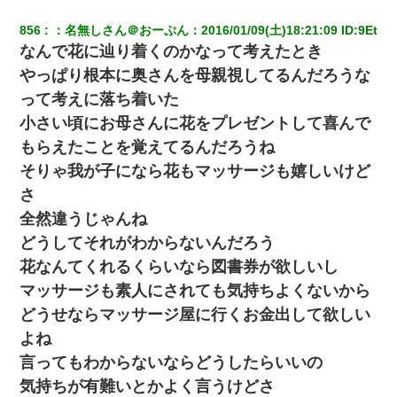
【修羅場】彼女親「カスな家柄のヤツなんかと家族になるのはご
めんだ」俺「じゃあ別れます…」→ 彼女「なんで言い返してくれ
856
：
名無しさん＠おーぷん
：
2016/01/09(土)18:21:09
 ID:
9Et
なかったの？（泣」
なんで花に辿り着くのかなって考えたとき
やっぱり根本に奥さんを母親視してるんだろうな
【復讐】義兄嫁「生活費、足りない分を貸してほしい」私「貸す
わけないでしょｗｗｗｗ」→ 理由を話したら泣き出して・・私
って考えに落ち着いた
（あまりにも希望通り）
小さい頃にお母さんに花をプレゼントして喜んで
もらえたことを覚えてるんだろうね
昨日37歳のおばさんと行為したんだけどめちゃくちゃだった
そりゃ我が子になら花もマッサージも嬉しいけど
さ
ケーキバイキングにいた単独の50くらいのオッサン、強烈だっ
た。
全然違うじゃんね
どうしてそれがわからないんだろう
スマホを与えられて、中学卒業する頃にはすっかり女叩きに洗脳
花なんてくれるくらいなら図書券が欲しいし
された弟が、大学進学のために一人暮らししたいと言い出した。
マッサージも素人にされても気持ちよくないから
どうせならマッサージ屋に行くお金出して欲しい
同じマンションに住んでる女性が鍵をわかりやすいところに隠し
ている事に気づいた俺「忍びこんでみよう！」→ 結果
よね
言ってもわからないならどうしたらいいの
生保レディと行為する為に駆け引きしてみた結果ｗｗｗｗｗｗｗ
気持ちが有難いとかよく言うけどさ
ｗｗｗｗｗ