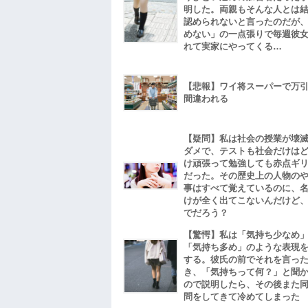
明した。両親もそんな人とは
認められないと言ったのだが
めない」の一点張りで毎週彼
れて実家にやってくる…
【悲報】ワイ将スーパーで万
間違われる
【疑問】私は社会の授業が壊
ダメで、テストも社会だけは
け頑張って勉強しても赤点ギ
だった。その歴史上の人物の
事はすべて覚えているのに、
けが全く出てこないんだけど
でだろう？
【驚愕】私は「気持ち少なめ
「気持ち多め」のような表現
する。彼氏の前でそれを言っ
き、「気持ちって何？」と聞
ので説明したら、その後また
問をしてきて冷めてしまった