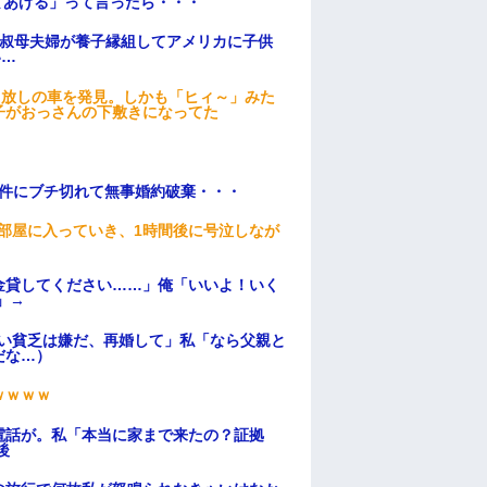
てあげる」って言ったら・・・
→叔母夫婦が養子縁組してアメリカに子供
い…
っ放しの車を発見。しかも「ヒィ～」みた
子がおっさんの下敷きになってた
条件にブチ切れて無事婚約破棄・・・
部屋に入っていき、1時間後に号泣しなが
金貸してください……」俺「いいよ！いく
」→
ない貧乏は嫌だ、再婚して」私「なら父親と
だな…）
ｗｗｗｗ
電話が。私「本当に家まで来たの？証拠
後