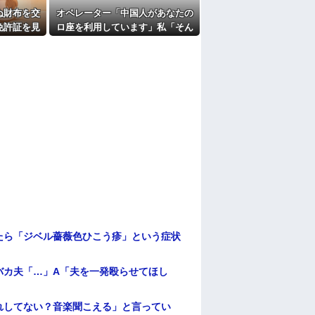
ここもダメだったらもう食べていけないんで
ぬ財布を交
オペレーター「中国人があなたの
免許証を見
ロ座を利用しています」私「そん
たよ
あなたじゃ
なはずない！」→Amazonで買い
われ…
物をした後、とんでもない事態
に…
たら「ジベル薔薇色ひこう疹」という症状
バカ夫「…」A「夫を一発殴らせてほし
れしてない？音楽聞こえる」と言ってい