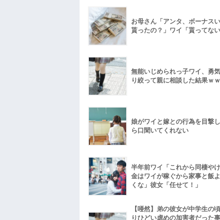
お母さん「アンタ、ボーナス
貰ったの？」ワイ「貰ってな
無能いじめられっ子ワイ、勇
り絞って親に相談した結果ｗ
娘がワイと嫁との行為を目撃
ら口聞いてくれない
半年前ワイ「これから同棲や
金はワイが稼ぐから家事と飯
くな」彼女「任せて！」
【唖然】弟の彼女が中学生の
りひどい虐めの加害者だった