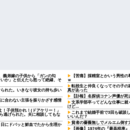
日、義弟嫁の子供から「ガンの匂
【苦痛】採精室とかいう男性の
ないか」と伝えたら怒って絶縁、そ
ｗ
転校生と仲良くなってその子の
けられた。いきなり彼女の持ち歩い
真があった
【訃報】名探偵コナン声優が死去
屈に合わない主張を振りかざす感情
文系学部卒ってどんな仕事に就
・
けど...
よ！子供預かれ！(ドアケリー！」
これまで結婚手前で3回も破談
たら逃げられた。夫に相談してもな
いいんだ？
貧者の薔薇無しでメルエム倒す
９日にドバッと鮮血でたから生理か
【画像】1974年の『最高税率