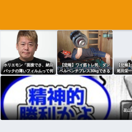
ホリエモン「面接でさ、納豆
【悲報】ワイ筋トレ民、ダン
【悲報】
パックの薄いフィルムって何
ベルベンチプレス30kgできる
尾田栄一
のために入っていの？って聞
ようになったのに全然マッチ
じ「漫画
くわけ」
ョじゃなくて泣く
花山