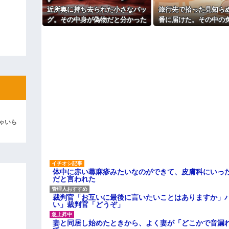
パートの面接で号泣しながら「
近所奥に持ち去られた小さなバッ
旅行先で拾った見知ら
ィギュアがヤバすぎるｗｗｗｗｗｗ
す」って熱弁してた人がいた
グ。その中身が偽物だと分かった
番に届けた。その中の
主な税金の成り立ちを調べてみ
よ！」キチママ『そこに金庫があっ
時、どんな顔をするのか楽しみ
た警察官から「これ、
「泥は出てけ！二度と来るな！」結
で…
ないですか」と言
彼「ちっ！」私「」
逆切れ。「何クラクション鳴らして
らｗｗｗｗｗ(※画像あり)
女子のこの動画、すげえええええｗ
車線を制限速度で走った結果
ゃいら
くる
やらかす←あまり悲しませないでく
体中に赤い蕁麻疹みたいなのができて、皮膚科にいっ
だと言われた
裁判官「お互いに最後に言いたいことはありますか」
い」裁判官「どうぞ」
妻と同居し始めたときから、よく妻が「どこかで音漏