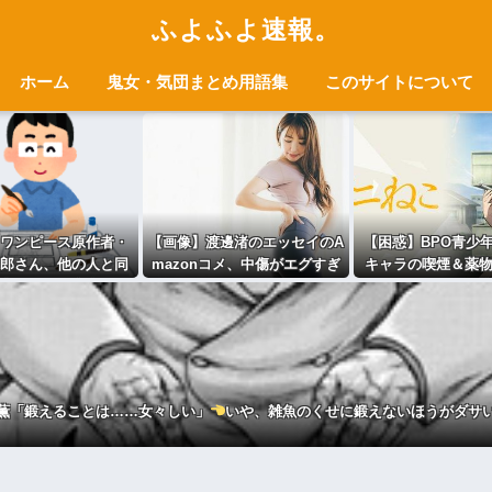
ふよふよ速報。
ホーム
鬼女・気団まとめ用語集
このサイトについて
ワンピース原作者・
【画像】渡邊渚のエッセイのA
【困惑】BPO青少
郎さん、他の人と同
mazonコメ、中傷がエグすぎ
キャラの喫煙＆薬
家」という肩書きに
る
ニメをガチ
不満
論・・・・・・
薫「鍛えることは……女々しい」
いや、雑魚のくせに鍛えないほうがダサ