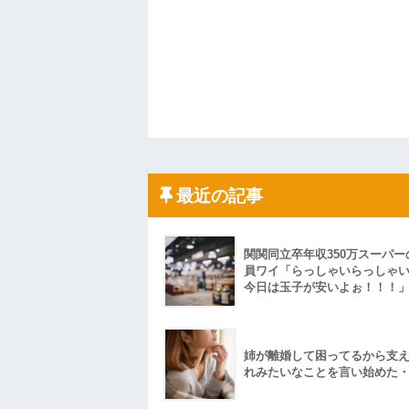
最近の記事
関関同立卒年収350万スーパー
員ワイ「らっしゃいらっしゃ
今日は玉子が安いよぉ！！！
姉が離婚して困ってるから支
れみたいなことを言い始めた