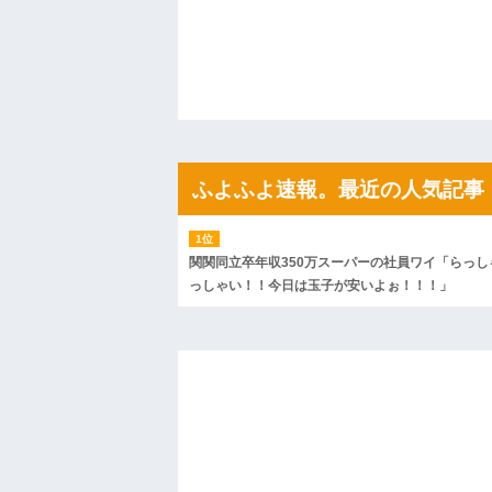
間、村が大変なことになっていて…
ハードオフに売っていた4万4000円のフ
「こんな高いの？ｗｗ」「逆に超安い」
私「ちょっと、人の家の金庫触らないで
たから、開けてみようとしただけ☆』義兄
果・・・
私「初めて飲む味だけどなんのお茶？」
【GIF】JSのカンチョーワロタ
後続車にクラクションを鳴らされ彼氏が
んだ！降りてこいよ！」と怒鳴りだし...
ふよふよ速報。最近の人気記事
【衝撃】報酬100万円超の治験募集がこち
【ネット騒然】惨殺されたタワマン頂き
ｗｗｗｗｗｗｗｗｗｗ
【愕然】白のクラウン俺氏、高速道路左
関関同立卒年収350万スーパーの社員ワイ「らっし
wwwwwwwwwwww
っしゃい！！今日は玉子が安いよぉ！！！」
百年の恋12-899 食べた量を張り合って
【悲報】佐藤輝明・・・２軍でも盛大に
れ