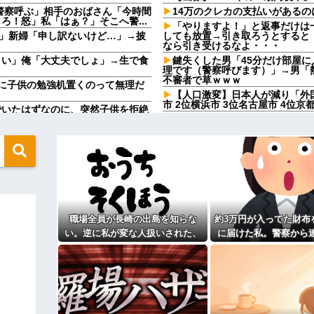
警察呼ぶ」相手のおばさん「今時間
14万のクレカの支払いがあるの
！怒」私「はぁ？」そこへ警...
「やりますよ！」と返事だけは
」新婦「申し訳ないけど…」→披
しても放置→引き取ろうとすると
なら引き受けるなよ・・・
さい」俺「大丈夫でしょ」→生で食
鍵失くした男「45分だけ部屋
理です（警察呼びます）」→男「
不審者で草ｗｗｗ
に子供の勉強机置くのって無理だ
【人口激変】日本人が減り「外
市 2位横浜市 3位名古屋市 4位
でいたはずなのに、突然子供を拒絶
彼と婚約指輪を見に行った。 
で。最大で90万円かな…」 80万
嫁がキレ出した。嫁はどうしても女
い………負け組って感じで他
鍵失くした男「45分だけ部屋
らんわ！二袋作ったろ！」→結果ｗ
理です（警察呼びます）」→男「
不審者で草ｗｗｗ
て1発目に回したらコレw」←こw
夫も私も10連休。あれもしたいこ
たら、義妹が出来婚で5月4日に
う言うのでいいんだよが目一杯詰ま
絡が…
職場全員が長崎の出島を知らな
約3万円が入ってた財布
お盆になると旦那の祖父母宅に
ｗｗｗｗｗｗｗｗｗｗｗｗｗｗｗｗ
いいよ」って言うんだけどトメに
い。逆に私が変な人扱いされた、
に届けた私。警察から
ねりけしで作った正露丸を飲ま
一般常識だと思ってたのに
その金が私のものになった
になる？→既婚男女の約7割がまさ
顔で返された
 w
【驚愕】サークルで付き合った
円）、流石にアレすぎて賛否両論の
来たんだがｗｗｗｗ
転校生と仲良くなってその子の
たよ」→どうぶつの森を開いた瞬
真があった