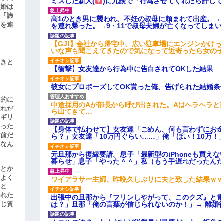
ミスした新人(
)に冗談で「行為させてくれたら許し
結婚は
、「諦
高1のとき男に襲われ、不妊の叔母に頼まれて出産。
女を連
を連れ帰った。→9・11で叔母夫婦が亡くなってしま
【GJ!】会社から帰宅中、広い駐車場にエンジンかけ
いな声も聞こえてきたので気になって近寄ったら女の
引きと
【衝撃】女友達から行為中に告白されてOKした結果
彼女にプロポーズしてOK貰った俺、告げられた結婚
滅的に
中途採用のAが部長から呼び出された。Aはヘラヘラと
どれだ
ら出てきて…
リギリ
やった
【身体で払わせて】女友達「ごめん、何も言わずにお
名前だ
ら？」女友達「10万円ぐらい……」俺「ほい！10万！
、なん
元旦那から復縁要請。息子「最新型のiPhoneも買え
暮らせ」息子「やった＾＾」私（もう手遅れだったん
」とか
をよく
ワイアラサー主婦、昨晩久しぶりに夫と致した結果ｗ
たと
かれた
出張中の旦那から『フリンしやがって、このクズ』と
は？」旦那「俺の言葉が信じられないのか！」→ 離婚
同じ質