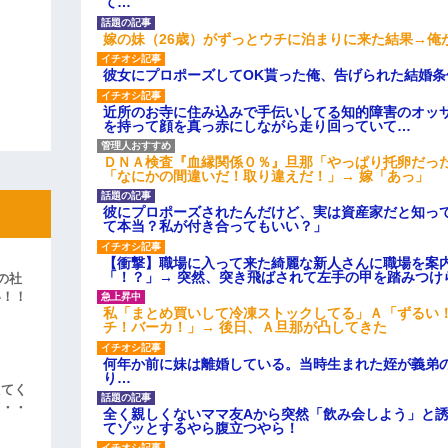
て…
嫁の妹（26歳）がずっとウチに泊まりに来た結果→俺
彼女にプロポーズしてOK貰った俺、告げられた結婚
近所のお寺に住み込みで手伝いしてる知的障害のオッ
を持って顔を真っ赤にしながら走り回っていて…
ＤＮＡ検査『血縁関係０％』旦那「やっぱり托卵だっ
「なにかの間違いだ！取り違えだ！」→ 嫁「あっ」
彼にプロポーズされたんだけど、実は資産家だと知っ
て本当？私が付き合ってもいい？」
【衝撃】職場に入って来た綺麗な新人さんに職場を案内
「！？」→ 突然、突き飛ばされて左手の甲を踏みつけ
の社
い！！
私「まとめ買いして冷凍ストックしてる」Ａ「ずるい
」
チ！バーカ！」→ 後日、Ａ旦那が凸してきた
何年か前に妹は離婚している。当時生まれた姪が義弟
り…
えてく
・・・
全く親しくないママ友Aから突然「飲み会しよう」と
てゾッとするやら腹立つやら！