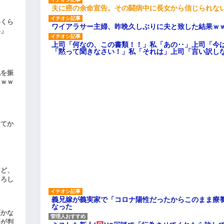
夫に癌の余命宣告。その闘病中に長女から信じられな
いくら
ワイアラサー主婦、昨晩久しぶりに夫と致した結果ｗ
い」
上司「何なの、この書類！！」私「あの‥」上司「今
「黙って聞きなさい！」私「それは」上司「言い訳し
気を振
ｗｗｗ
してか
けど、
よろし
義兄嫁が義実家で「コロナ陽性だったからこのまま療
なった
頃かな
事が判