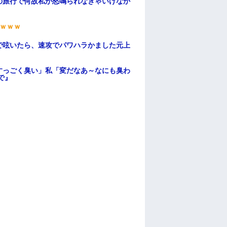
の旅行で何故私が怒鳴られなきゃいけなか
ｗｗｗ
で呟いたら、速攻でパワハラかました元上
すっごく臭い」私「変だなあ～なにも臭わ
で』