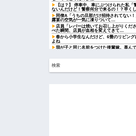
【は？】 停車中、車にぶつけられた私「
ないんだけど！警察何分で来るの！？早くしろ
同僚A「うちの旦那だけ招待されてない！
露宴の空気が一気に凍りついて…
店員「レバーは焼いてお召し上がりくだ
べた瞬間、店員が血相を変えてきて…
春から小学生なんだけど、6畳のリビング
よね
我が子と同じ名前をつけた後輩嫁。喜ん
するようになり…
お腹の中にいる子供が男だと判明したら
が欲しかったらしく...
【悲報】 ワイ「ラーメン一袋だけじゃ足
ｗｗ
【爆笑動画】ママさん「新しい洗濯機買っ
れwはw w w w w w w w w w
【画像】令和最新版の宇垣美里さん←こ
ってると話題にw w w w w w w w w
移民ベトナム女達の宅飲み、レベチｗｗ
ｗｗｗｗｗｗ
【驚愕】SNSで異性とやりとり《不倫》
かの『こう』回答してしまうw w w w w w w
【画像】ディズニーのおいなり巻（600
大炎上をしてしまうw w w w w w w
俺「ゲーム機どこ？」親「ちょっと借り