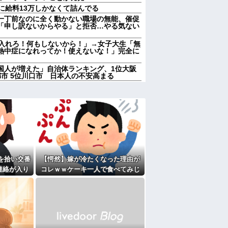
に給料13万しかなくて詰んでる
一丁前なのに全く動かない職場の無能、催促
「申し訳ないからやる」と拒否…やる気ない
に入れろ！何もしないから！」→女子大生「無
熱中症になれってか！使えないな！」完全に
国人が増えた」自治体ランキング、1位大阪
京都市 5位川口市 日本人の不安高まる
店員「ご予算は？」 彼氏「80万円くらい
w 私の価値は80万かwww なんか悔し
に入れろ！何もしないから！」→女子大生「無
熱中症になれってか！使えないな！」完全に
れもしたいと2人でｷｬｯｷｬｳﾌﾌと計画立てて
顔合わせするから「兄ちゃんヨロシク」って連
を拾い交番
【愕然】嫁が冷たくなった理由が
５泊くらいさせられる。旦那は「行かなくて
誘われると断れなくなってしまう
連絡が入り
コレｗｗケーキ一人で食べてみじ
せたら｢すっげー効いた。サンキューな｣と笑
結果...
めって言われてた・・・
男が既婚者だった！しかも妻から直接電話が
家に遊びに行ったら私が小さい頃に撮った写