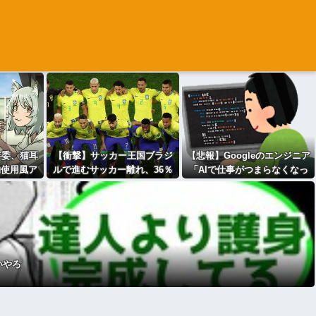
年委、猫耳
【衝撃】サッカー王国ブラジ
【悲報】Googleのエンジニア
物使用風ア
ルで進むサッカー離れ、36％
「AIで仕事がつまらなくなっ
議
が「関心な
た」
・・・
し」・・・・・・・・・
いやろ