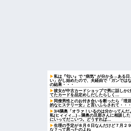
私は『匂い』で “病気” が分かる→ある
い」がし始めたので、夫経由で「ガンでは
の結果・・・
彼女が中古カードショップで男に話しか
てたカードを品定めしだしたらしく…
同僚男性とのお付き合いを断ったら「理
的なヒステリー女」と言いふらされて・・
3/4隣奥「オラァ！いるのは分かってんだ
私(ヒィィィ…)→隣奥の旦那さんに相談し
にいってだこいつ。どうすれば…
生理の予定が８月６日なんだけど７月２
な？って思ったのよね