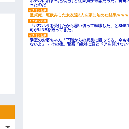
ホテルに泊まったんだけど従業員が最悪だった。折角
ったのだ
童貞俺、宅飲みした女友達2人を家に泊めた結果ｗｗｗ
「パワハラを受けたから思い切って転職した」とSNS
司がLINEを送ってきた。
隣室のお婆ちゃん「下階からの異臭に困ってる、今も
ないよ」→ その後。警察『絶対に窓とドアを開けない