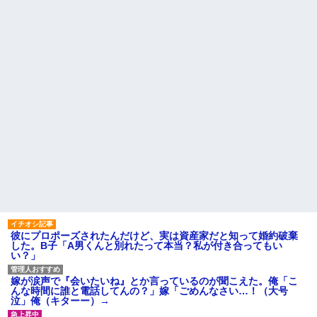
た友人がとんでもなくキレた
流行を無視したとき「正直ダ
サくね？」ってなるファッショ
ウトのセクハラを夫に泣いて
ン上げてけ
訴えても「いいじゃないかその
くらい。我慢してたらご褒美あ
【画像】日本のセクシー過ぎ
げるから」と迫られた。夫が気
る女性犯罪者一覧が冗談抜きに
持ち悪くて悲鳴をあげたら「う
レベル高過ぎる件w w w w w w
るさい」とグーで殴られた
w w w
アタシ何歳に見える？って誘
死ねだのクソ親父だのうるさ
い受け風の事言うゴミってまだ
かった反抗期の娘が托卵だった
生存してるよね～
ことが発覚。嫁共々追放確定と
なった途端に娘「」…はぁ？
嫁の料理がクソまずい。昨日
の献立はサラダ、しょっぱいメ
男性恐怖症だったの嫁をサル
イン、汁物、ご飯だけ・・・
の様に求めまくった結果は……..
主な税金の成り立ちを調べて
ハードオフに売っていた4万
みたよ
4000円のフィギュアがヤバすぎ
るｗｗｗｗｗｗ「こんな高い
の？ｗｗ」「逆に超安い」
私「ちょっと、人の家の金庫
触らないでよ！」キチママ『そ
こに金庫があったから、開けて
彼にプロポーズされたんだけど、実は資産家だと知って婚約破棄
みようとしただけ☆』義兄「泥
した。B子「A男くんと別れたって本当？私が付き合ってもい
は出てけ！二度と来るな！」結
い？」
果・・・
私「初めて飲む味だけどなん
のお茶？」彼「ちっ！」私「」
嫁が涙声で『会いたいね』とか言っているのが聞こえた。俺「こ
んな時間に誰と電話してんの？」嫁「ごめんなさい…！（大号
【GIF】JSのカンチョーワロ
泣」俺（キターー）→
タ