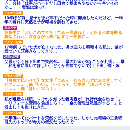
う。会社「仕事がハードだし田舎で娯楽も少ないからキツイの
か…」→ 実際は違った
10年ほど前、息子がまだ年中だった時に離婚したんだけど、一昨
年の暮れに突然息子が職場を訪ねてきた。
妊娠中に「おいこのブタ女！てめー席譲れ！」と絡まれ腹を殴る
真似された。泣きながら夫に話すと一年後に…
17年飼っていた犬が亡くなった。鼻水垂らし嗚咽する私に、猫が
近づいて頭突きをしてきて…
父親がくも膜下出血で突然ﾀﾋ。→母の貯金が0なことが判明。→母
「私を家に置いてほしい、どうか見捨てないで(土下座」俺・嫁
「…」
【身体で払わせて】女友達「ごめん、何も言わずにお金貸してく
ださい……」俺「いいよ！いくら？」女友達「10万円ぐら
い……」俺「ほい！10万！」→
私が遺産を相続。→それを知った義両親が「旅行代金を出せ！」
「リフォーム費用を負担しろ！」「金の管理は私達がする！」と
浅ましくも集りにきた。
三年働いてたパートを突然クビになった。しかし元職場の主要取
引先のトップが母方の叔父だったので…