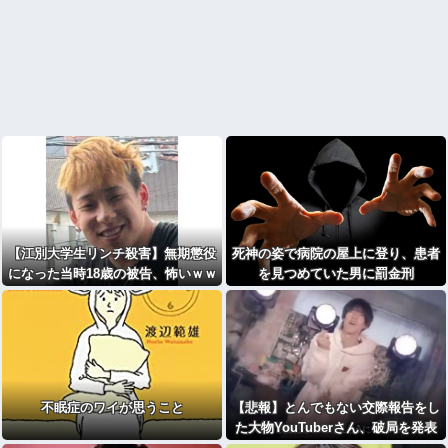
【江別大学生リンチ殺害】無期懲役
死神の姿で病院の屋上に登り、患者
になった当時18歳の被告、怖いｗｗ
を見つめていた男に罰金刑
ｗｗｗｗ
不眠症のワイが思うこと
【悲報】とんでもない交際報告をし
た大物YouTuberさん、破局を発表