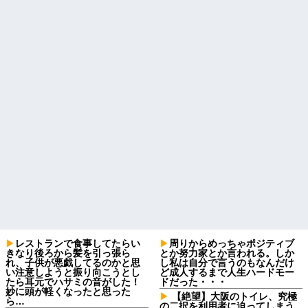
レストランで食事してたらい
周りからめっちゃポジティブ
きなり後ろから髪を引っ張ら
とか努力家とか言われる。しか
れ、子供が悪戯してるのかと思
し私は自分で言うのもなんだけ
い注意しようと振り向こうとし
ど成人するまで人生ハードモー
たら耳元でハサミの音がした！
ドだった・・・
妙に頭が軽くなったと思った
【絶望】大阪のトイレ、究極
ら…
の二択を利用者に迫ってしまう