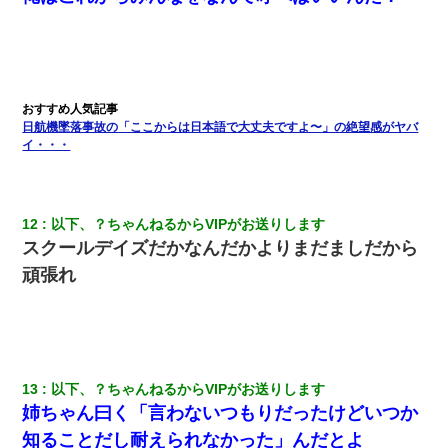
小2の頃、妹と昼寝してたら家が火事になってて気づくと逃げ場が
なかった。妹を抱き締めて「ﾀﾋんじゃうよ」って泣いてたら…
【復讐】義兄嫁「生活費、足りない分を貸してほしい」私「貸す
わけないでしょｗｗｗｗ」→ 理由を話したら泣き出して・・私
（あまりにも希望通り）
日航機墜落事故の「ここからは日本語で大丈夫ですよ〜」の絶望感がヤバ
イ・・・
放置子が病院送りになったらしい → 俺（二度と帰ってくるなよ…
嫁を半身不随にしやがった恨みは、正直こんなもんじゃ晴れな
い）
12
以下、？ちゃんねるからVIPがお送りします
とっさに女児を捕まえたら変質者扱いされた。母親「あっち行っ
スクールデイズだかなんだかよりまだましだから
てよ！気持ち悪い！（ｼｯｼｯ」→ 後日、俺を見つけた母親がすっ飛
んできて・・・
頑張れ
わい(42)渋谷の夜のサービスで19の女の子にゴックンさせた結果
ｗｗｗｗｗｗｗｗ
夫の友達がBBQを定期的に開催して夫婦で参加してたんだけど、
13
以下、？ちゃんねるからVIPがお送りします
女性側のリーダーみたいな人に「BBQは友達とやりなよ！」と言
姉ちゃん曰く「言わないつもりだったけどいつか
われて…
知ることだし耐えられなかった」んだとよ