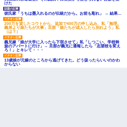
けた
彼氏家「うちは墨入れるのが伝統だから。お前も彫れ」 → 結果…
200万を貸したコウトから、追加で400万の申し込み、私「無理。
義弟より娘たちが大事」旦那「娘たちが成人したら別れよう」私
（は？）
義兄嫁「娘が大学に入ったら下宿させて」私「しつこい、学校斡
旋のアパートに行け」→ 旦那が義兄に通報したら「志望校を変え
ろ！」とキレて・・・
13歳娘が元嫁のところから逃げてきた。どう扱ったらいいのかわ
からない