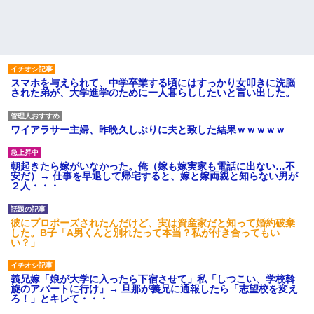
スマホを与えられて、中学卒業する頃にはすっかり女叩きに洗脳
された弟が、大学進学のために一人暮らししたいと言い出した。
ワイアラサー主婦、昨晩久しぶりに夫と致した結果ｗｗｗｗｗ
朝起きたら嫁がいなかった。俺（嫁も嫁実家も電話に出ない…不
安だ）→ 仕事を早退して帰宅すると、嫁と嫁両親と知らない男が
２人・・・
彼にプロポーズされたんだけど、実は資産家だと知って婚約破棄
した。B子「A男くんと別れたって本当？私が付き合ってもい
い？」
義兄嫁「娘が大学に入ったら下宿させて」私「しつこい、学校斡
旋のアパートに行け」→ 旦那が義兄に通報したら「志望校を変え
ろ！」とキレて・・・