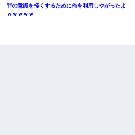
罪の意識を軽くするために俺を利用しやがったよ
32歳ワイ、34歳の可愛い女と付き合うも現実を知ってしまい無事
死亡・・・
ｗｗｗｗｗ
３２歳俺「ずっと好きでした！！付き合って下さい！」 ２５歳
彼女「うん！！絶対幸せになろうね！！！！」 → ７年後ｗｗ
ｗｗｗ
同じマンションに住んでる女性が鍵をわかりやすいところに隠し
ている事に気づいた俺「忍びこんでみよう！」→ 結果
婚活パーティーでよく会う美女がいた。こんな完璧な容姿を持っ
てしても結婚て難しいんだなぁ…と思ってた
【衝撃】ある工場に配属すると、女の人がみんな退職してしま
う。会社「仕事がハードだし田舎で娯楽も少ないからキツイの
か…」→ 実際は違った
義兄嫁が義実家で「コロナ陽性だったからこのまま療養させて下
さい」と言い出してド修羅場になった
17年飼っていた犬が亡くなった。鼻水垂らし嗚咽する私に、猫が