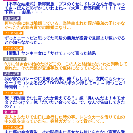
後続車にクラクションを鳴ら
【不幸な結婚式】新郎親族「ブスのくせにドレスなんか着ちゃっ
され彼氏が逆切れ。「何クラク
てさ～ほんと恥ずかしいわよね～（大声」新郎両親「！！！（土
ション鳴らしてんだ！降りてこ
下座」→ 結果・・・
いよ！」と怒鳴りだし...
【衝撃】報酬100万円超の治験
何年か前に妹は離婚している。当時生まれた姪が義弟の子じゃな
募集がこちらｗｗｗｗｗ(※画像
かったため妹有責での離婚になり…
あり)
【ネット騒然】惨殺されたタ
ずっとニートだと思ってた同居の義弟が投資で旦那より稼いでる
ワマン頂き女子のこの動画、す
とか知らなかった…
げえええええｗｗｗｗｗｗｗｗ
ｗｗｗ
【衝撃】ヤンキー女に「サせて」って言った結果
【愕然】白のクラウン俺氏、
高速道路左車線を制限速度で走
った結果wwwwwwwwwwww
9月に付き合い始めたけどこの、この人と結婚はないわと判断して
百年の恋12-899 食べた量を
別れた。その元彼が交通事故で重体になっているらしく…
張り合ってくる
【悲報】佐藤輝明・・・２軍
我が家のガレージに見知らぬ車。俺「もしもし、玄関にもシャッ
でも盛大にやらかす←あまり悲
ターリモコンあるだろ？DOWNのボタン押してｗ」→ 待つこと１
しませないでくれ
時間弱・・・
俺「初対面でなに言ったか覚えてる？」嫁「臭いんだよ！キモオ
タ？だっけ？」俺「だいたい合ってる。で、なんで告白してきた
の？」→
友人とふたりで山口に旅行した時の事。レンタカーを借りて山の
中の道を走っていたら、突然ガガッ！って音がして…
夫に癌の余命宣告。その闘病中に長女から信じられない言葉を受