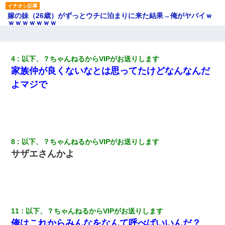
嫁の妹（26歳）がずっとウチに泊まりに来た結果→俺がヤバイｗ
ｗｗｗｗｗｗｗ
彼女にプロポーズしてOK貰った俺、告げられた結婚条件にブチ切
れて無事婚約破棄・・・
4
以下、？ちゃんねるからVIPがお送りします
家族仲が良くないなとは思ってたけどなんなんだ
旦那の元嫁「離婚したとはいえ、私が本来の妻。許可なく結婚す
よマジで
るなんてどういう神経してるの？離婚届を記入して持って来い」
→笑いが止まらなくなり・・・
さっき嫁から、「愛しています」ってメールが届いた。俺も「愛
してます」って送ったら
8
以下、？ちゃんねるからVIPがお送りします
サザエさんかよ
俺「初対面でなに言ったか覚えてる？」嫁「臭いんだよ！キモオ
タ？だっけ？」俺「だいたい合ってる。で、なんで告白してきた
の？」→
クラスで一人無口で誰とも話さない男子がいた。→修学旅行に来
なかったその男子に女子達がお土産を渡した。5分後…
11
以下、？ちゃんねるからVIPがお送りします
俺はこれからみんなをなんて呼べばいいんだ？