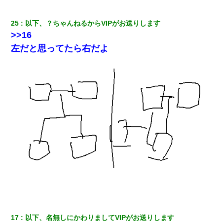
子供の頃、母の弟にイタズラされてて中学に入ってから関係を持
ってしまった。拒絶したら「全部バラしてやる」と脅迫されたの
25
以下、？ちゃんねるからVIPがお送りします
で両親に全部話した。
>>16
左だと思ってたら右だよ
夫に癌の余命宣告。その闘病中に長女から信じられない言葉を受
けた
父が他界→父のフリン相手『どうか相続を放棄して下さい、昔の
ことは謝ります。ごめんなさい…』私「お子さんはフリン略奪婚
って知ってるの？」相手『 』結果→
嫁が弁護士を連れてきて「悪いと思うなら慰謝料を払って離婚し
ろ」→ 俺「完全に恐喝になってますね」「お前、これが詐欺だっ
て知ってる？」
【衝撃】職場に入って来た綺麗な新人さんに職場を案内すること
に → 新人「ドンッ！」私「！？」→ 突然、突き飛ばされて左手
の甲を踏みつけられて…
妻が亡くなったんだけど正直ガチで嬉しい
17
以下、名無しにかわりましてVIPがお送りします 