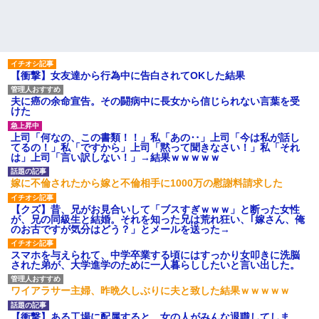
【衝撃】女友達から行為中に告白されてOKした結果
夫に癌の余命宣告。その闘病中に長女から信じられない言葉を受
けた
上司「何なの、この書類！！」私「あの‥」上司「今は私が話し
てるの！」私「ですから」上司「黙って聞きなさい！」私「それ
は」上司「言い訳しない！」→結果ｗｗｗｗｗ
嫁に不倫されたから嫁と不倫相手に1000万の慰謝料請求した
【クズ】昔、兄がお見合いして「ブスすぎｗｗｗ」と断った女性
が、兄の同級生と結婚。それを知った兄は荒れ狂い、｢嫁さん、俺
のお古ですが気分はどう？」とメールを送った→
スマホを与えられて、中学卒業する頃にはすっかり女叩きに洗脳
された弟が、大学進学のために一人暮らししたいと言い出した。
ワイアラサー主婦、昨晩久しぶりに夫と致した結果ｗｗｗｗｗ
【衝撃】ある工場に配属すると、女の人がみんな退職してしま