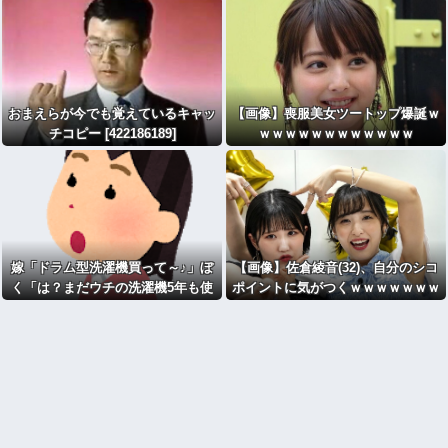
おまえらが今でも覚えているキャッ
【画像】喪服美女ツートップ爆誕ｗ
チコピー [422186189]
ｗｗｗｗｗｗｗｗｗｗｗｗ
嫁「ドラム型洗濯機買って～♪」ぼ
【画像】佐倉綾音(32)、自分のシコ
く「は？まだウチの洗濯機5年も使
ポイントに気がつくｗｗｗｗｗｗｗ
ってないだろ？」嫁「…………」
ｗｗｗ