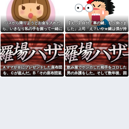
てた人がいた
うちの娘にベロチュー！慌てて
娘を引き剥がし、爺に蹴りをい
従弟「研修だから泊めて」私
れたらウトが私を叩いたので叩
「今は臨月なんだけど…」→断
き返し、「悪気は…」という男
りきれず了承したら、さらに
連中にツバを吐いて帰った！→
図々しい要求まで飛び出して…
結果
バスから降りようとお金を入れた
【えっ】自分「車の鍵、もう掛けま
夫と離婚した事をとても後悔
【トラウマ】映画・特撮・ア
ら、いきなり私の手を握って一緒に
した」上司「え？いやｗ鍵は僕が持
している。家のローンを私が引
ニメ・漫画・ゲームで「主人公
き継ぎ、生活が一気に苦しくな
降りようとする子供がいた。手をほ
ってるから、それは無理だろ？ｗ」
がガチで敗北した回」と聞いて
って...
真っ先に思い浮かぶのは？
どこうとしても放してくれず...
→そんなこと知らなくて本当に驚い
半年前から夫が不倫している
「私さんはプロだから」障害
た。
ことに気づいた私。精神的に追
のある甥を私に預けようとする
い込まれて階段から転落...
義兄嫁、甥を溺愛し勝手に預か
20歳の大学生の女友達が47歳
ってしまう夫。義兄に叱っても
のおっさんと付き合ってる。卒
らっても「兄貴より俺になつい
業後に結婚するらしいが、やめ
てるのが面白くないのかな」だ
ＡママがＢにプレゼントした座布団
飲み屋でケンカした相手をコロした
た方がいいと思うワイがおかし
って
を、Ｃが盗んだ。B「その座布団返
男の弁護をした。そして数年後、因
いのか？
ワイ、小学生時代に母の不倫
して！」C「私がもらった物だけ
果応報を思わせる出来事が…
【衝撃】若い女の子からする
を発見し人格が壊れる
「甘い匂い」の正体、まさか分
ど？」→Aママが用意していた証拠
【悲報】40代女性社員が臨時
からないDTなんておらんよな？
くんに衝撃の勘違い告白される
で一気に形勢逆転して…
よな？w w w w w w w w w w w
ｗｗｗｗ
【驚愕】マチアプで会った外
二週間前に拾った迷い猫(2ヶ
国人からまさかの『こう』言わ
月) 上手く撮らせてくれないので
れたんやがこれワイ詰み
ピンボケですが【再】
か？？？？？？？
アタシ何歳に見える？って誘
佐藤二朗、妻とのハグを報告
い受け風の事言うゴミってまだ
「文〇砲より遥かに威力は弱い
生存してるよね〜
が、僕のノロケ砲をお見舞いす
る」
長年付き合いがある温和だっ