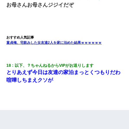
お母さんお母さんジジイだぞ
【身体で払わせて】女友達「ごめん、何も言わずにお金貸してく
ださい……」俺「いいよ！いくら？」女友達「10万円ぐら
い……」俺「ほい！10万！」→
転職先が決まったので退職の意思を伝えたら。上司「無責任」
「簡単には辞めさせない」私（どうせ辞めるし…）→ 思いっきり
反論をしてみた
童貞俺、宅飲みした女友達2人を家に泊めた結果ｗｗｗｗｗｗ
我が家のガレージに見知らぬ車。俺「もしもし、玄関にもシャッ
ターリモコンあるだろ？DOWNのボタン押してｗ」→ 待つこと１
時間弱・・・
18
以下、？ちゃんねるからVIPがお送りします
とりあえず今日は友達の家泊まっとくつもりだわ
今日夫の実家に泊ったんだけど、朝起きたら股間がなんかモッコ
喧嘩しちまえクソが
リしてた