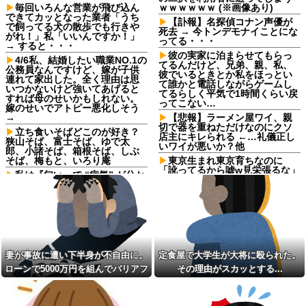
毎回いろんな営業が飛び込ん
ｗｗｗｗｗｗ (※画像あり)
できてカッとなった業者「うち
【訃報】名探偵コナン声優が
で飼ってる犬の散歩でも行きや
死去 → 今トンデモナイことにな
がれ！」私「いいんですか！」
ってる・・・
→ すると・・・
彼の実家に泊まらせてもらっ
4/6私、結婚したい職業NO.1の
てるんだけど、兄弟、親、私、
公務員なんですけど、嫁が子供
彼でいるときとか私をほっとい
連れて家出した。全く理由は思
て誰かと電話しながらゲームし
いつかないけど強いてあげると
てるらしく平気で1時間くらい戻
すれば母のせいかもしれない。
ってこない…
嫁のせいでアトピー悪化しそう
→
【悲報】ラーメン屋ワイ、親
切で器を重ねただけなのにクソ
立ち食いそばどこのが好き？
店主にキレられる ←…礼儀正し
狭山そば、富士そば、ゆで太
いワイが悪いか？他
郎、小諸そば、箱根そば、しぶ
そば、梅もと、いろり庵
東京生まれ東京育ちなのに
「訛ってるから嘘w見栄張るな」
私は『匂い』で “病気” が分か
と決めつける地方出身の同僚！
る→ある日、義弟嫁の子供から
両親が九州からの上京組で言葉
「ガンの匂い」がし始めたの
が移ったと説明しても頑なに嘘
で、夫経由で「ガンではない
つき扱いしてくるのなんなん？
か」と伝えたら怒って絶縁、そ
の結果・・・
自炊するようになって炊き込
みご飯が簡単で美味しくてコス
中1の息子が上級生にイジメに
パもいいことに気づいた
遭っているらしい。「男なんだ
妻が事故に遭い下半身が不自由に。
定食屋で大学生が大将に殴られた。
から一発殴ってやりゃ良いだ
SNSで知り合ったJK10人と
ろ」と息子に言ったら・・・
S●Xしてハメ撮り770本撮ったイ
ローンで5000万円を組んでバリアフ
その理由がスカッとする...
ケメン逮捕
パートの面接で号泣しながら
リーの家を建てた。だが俺には作戦
wwwwwwwwwwwwwww
「ここもダメだったらもう食べ
があった
ていけないんです」って熱弁し
親戚の爺が産まれたばかりの