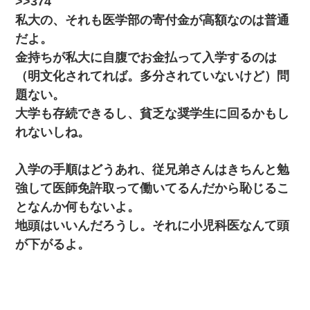
>>374
夫に癌の余命宣告。その闘病中に長女から信じられない言葉を受
私大の、それも医学部の寄付金が高額なのは普通
けた
だよ。
金持ちが私大に自腹でお金払って入学するのは
（明文化されてれば。多分されていないけど）問
題ない。
大学も存続できるし、貧乏な奨学生に回るかもし
れないしね。
入学の手順はどうあれ、従兄弟さんはきちんと勉
強して医師免許取って働いてるんだから恥じるこ
となんか何もないよ。
地頭はいいんだろうし。それに小児科医なんて頭
が下がるよ。