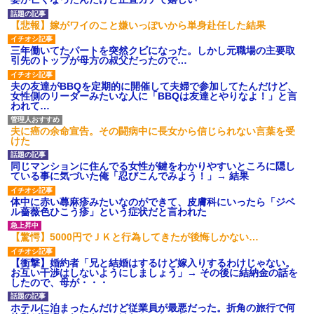
【衝撃】報酬100万円超の治験
募集がこちらｗｗｗｗｗ(※画像
【悲報】嫁がワイのこと嫌いっぽいから単身赴任した結果
あり)
【ネット騒然】惨殺されたタ
三年働いてたパートを突然クビになった。しかし元職場の主要取
ワマン頂き女子のこの動画、す
引先のトップが母方の叔父だったので…
げえええええｗｗｗｗｗｗｗｗ
ｗｗｗ
夫の友達がBBQを定期的に開催して夫婦で参加してたんだけど、
【愕然】白のクラウン俺氏、
女性側のリーダーみたいな人に「BBQは友達とやりなよ！」と言
高速道路左車線を制限速度で走
われて…
った結果wwwwwwwwwwww
百年の恋12-899 食べた量を
張り合ってくる
夫に癌の余命宣告。その闘病中に長女から信じられない言葉を受
けた
【悲報】佐藤輝明・・・２軍
でも盛大にやらかす←あまり悲
しませないでくれ
同じマンションに住んでる女性が鍵をわかりやすいところに隠し
ている事に気づいた俺「忍びこんでみよう！」→ 結果
体中に赤い蕁麻疹みたいなのができて、皮膚科にいったら「ジベ
ル薔薇色ひこう疹」という症状だと言われた
【驚愕】5000円でＪＫと行為してきたが後悔しかない…
【衝撃】婚約者「兄と結婚はするけど嫁入りするわけじゃない。
お互い干渉はしないようにしましょう」→ その後に結納金の話を
したので、母が・・・
ホテルに泊まったんだけど従業員が最悪だった。折角の旅行で何