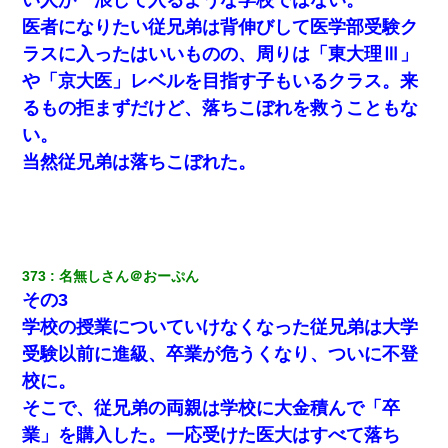
隣室のお婆ちゃん「下階からの異臭に困ってる、今もすっごく臭
い」私「変だなあ～なにも臭わないよ」→ その後。警察『絶対に
医者になりたい従兄弟は背伸びして医学部受験ク
窓とドアを開けないで』
ラスに入ったはいいものの、周りは「東大理Ⅲ」
や「京大医」レベルを目指す子もいるクラス。来
ミスした新人(
)に冗談で「行為させてくれたら許してあげる」
って言ったら・・・
るもの拒まずだけど、落ちこぼれを救うこともな
い。
隣の部屋の住民の母親、オートロックを突破してマンションに入
当然従兄弟は落ちこぼれた。
り込んできたみたいで、ずっとドアの前で喚いてて滅茶苦茶うる
さかった。
居酒屋にて。兄の紹介者「お酒飲みなって」私「未成年なので無
理です！」酷すぎるワードの連発で、耐えきれず店員に5千円を渡
し「お勘定です。逃がして下さい」その後、録音内容を父に聞か
せたら...
373
名無しさん＠おーぷん
その3
学校の授業についていけなくなった従兄弟は大学
近所のお寺に住み込みで手伝いしてる知的障害のオッサンがい
た。ある日、オッサンが火かき棒を持って顔を真っ赤にしながら
受験以前に進級、卒業が危うくなり、ついに不登
走り回っていて…
校に。
そこで、従兄弟の両親は学校に大金積んで「卒
童貞俺、宅飲みした女友達2人を家に泊めた結果ｗｗｗｗｗｗ
業」を購入した。一応受けた医大はすべて落ち