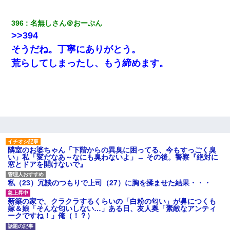
396
名無しさん＠おーぷん
>>394
そうだね。丁寧にありがとう。
荒らしてしまったし、もう締めます。
隣室のお婆ちゃん「下階からの異臭に困ってる、今もすっごく臭
い」私「変だなあ～なにも臭わないよ」→ その後。警察『絶対に
窓とドアを開けないで』
私（23）冗談のつもりで上司（27）に胸を揉ませた結果・・・
新築の家で。クラクラするくらいの「白粉の匂い」が鼻につくも
嫁＆娘「そんな匂いしない…」ある日、友人奥「素敵なアンティ
ークですね！」俺（！？）