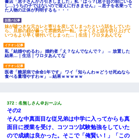
書店「息子さんが万引きしました」私「はっ？(息子目の前にいる
し…)うちの子ではないので迎えに行きません」→息子を名乗って
た人物の正体が判明するも・・・
妹が嘘つきな元カレと寄りを戻してしまったという話をしていた
ら、旦那の顔が曇って雰囲気が一転。そそくさと話を切り上げて
いつもより早く寝付いてしまった…｜生活｜ワロタあんてな
私「結婚やめるわ」 婚約者「え？なんでなんで？」 → 放置した
結果…｜生活｜ワロタあんてな
医者「糖尿病で余命1年です」 ワイ「知らんわｗどうせ死ぬなら
食べる量増やすわｗ」→結果ｗｗｗｗｗ
【悲報】姉と入浴中に大きくなってしまった結果ｗｗｗｗｗｗｗ
ｗ
372
名無しさん＠おーぷん
その2
嫁が弁護士を連れてきて「悪いと思うなら慰謝料を払って離婚し
ろ」→ 俺「完全に恐喝になってますね」「お前、これが詐欺だっ
そんな中真面目な従兄弟は中学に入ってからも真
て知ってる？」
面目に授業を受け、コツコツ試験勉強をしていた
ので成績は良かった。そこで「俺賢い！」「この
三年働いてたパートを突然クビになった。しかし元職場の主要取