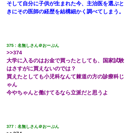
そして自分に子供が生まれた今、主治医を選ぶと
きにその医師の経歴を結構細かく調べてしまう。
義兄嫁「娘が大学に入ったら下宿させて」私「しつこい、学校斡
旋のアパートに行け」→ 旦那が義兄に通報したら「志望校を変え
ろ！」とキレて・・・
姉旦那の友達「ほんとのパパだよ～」私のお腹を触ってほざく。
→思わず手を叩いて振り払ったら…
375
名無しさん＠おーぷん
>>374
【衝撃】職場に入って来た綺麗な新人さんに職場を案内すること
に → 新人「ドンッ！」私「！？」→ 突然、突き飛ばされて左手
大学に入るのはお金で買ったとしても、国家試験
の甲を踏みつけられて…
はさすがに買えないのでは？
買えたとしても小児科なんて棘道の方の診療科じ
【考察】兄嫁急死の1年後、兄が引越すというので手伝いに行った
ら下着が入った引き出しの奥にとんでもないモノを見つけた
ゃん
今やちゃんと働けてるなら立派だと思うよ
「パワハラを受けたから思い切って転職した」とSNSで呟いた
ら、速攻でパワハラかました元上司がLINEを送ってきた。
【まぬけ】夫「離婚だ！」私「わかった。で？」夫「慰謝料
だ！」私「いいけど弁護士通して。私も請求する」夫「」
377
名無しさん＠おーぷん