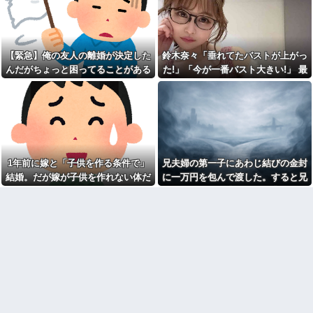
が・・・
【画像】辻ちゃんの娘（17）
【前編】一緒に暮らし始めた
の水着姿、エッッッッッッッッ
途端に嫁の明るさや励まし方が
ッッッッッ！
合わないと感じるようになっ
た。祖母を亡くして泣いた時も
女2人と旅行したらつくずく女
「人間は誰だって死ぬんだよ」
は面倒くさいと思った
【緊急】俺の友人の離婚が決定した
鈴木奈々「垂れてたバストが上がっ
と普通に...
軽度のアレルギーを「わがま
んだがちょっと困ってることがある
た!」「今が一番バスト大きい!」 最
パート「遅刻する人を注意し
ま」と決めつけ嫌味を言ってき
新の身長・体重も報告
てください！」店長の俺「い
た友人、その子どもが重度のア
や、事情があって…」→周囲と
レルギー持ちだと判明した途
の温度差に困惑して…
端、過去の嫌がらせを「えーそ
うだったっけ？」と白々しくス
シャウエッセン公式、またこ
ルー
ういうのでいい丼をポスト
高校３年生の女です。家が嫌
AIさん、ドラクエ6を理想的に
いすぎて家を出て現在養護施設
アニメ化してしまう
で暮らしています
1年前に嫁と「子供を作る条件で」
兄夫婦の第一子にあわじ結びの金封
●●インフルエンサー「20歳で
高校３年生の女です。家が嫌
結婚。だが嫁が子供を作れない体だ
に一万円を包んで渡した。すると兄
アルファード一括で買えちゃう
いすぎて家を出て現在養護施設
私って素敵」
と知ったので離婚へ。
嫁から「もう二度と子供を産めない
で暮らしています
【怒報】国税庁「あのさぁ！
ことを望んでいるってことなんでし
道路に面してて砂利敷きして
君らがちゃんと納税してくれな
るうちの土地。最近、DQNステ
ょ！」とキレられ…
いとこうなっちゃうけどどうす
ップワゴンが５日程無断駐車。
る？！」←これw w w w w w w
さすがに腹が立ったので近所の
w
金属加工工場に作ってもらった
【画像】愛知の半グレ、怖す
ある物を…結果ｗｗｗ
ぎる→御尊顔がこちら…
欠勤連絡してきた後輩を「未
母「おばあちゃんが従兄弟と
読スルー」して強引に出勤させ
結婚させようとしてる」私「ち
た。無事に終わった夜、後輩か
ょうどいい、その話利用する
ら届いた「意味深なLINE」の内
わ」→3日後にまさかの展開…
容に血の気が引いた話←完全に