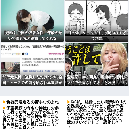
【悲報】中国の強者女性「年齢のせ
【画像】ショタガキ、姉がエ●すぎ
いで誰も私と結婚してくれな
て精通
い！！」⇒ (※画像あり)
30代元教員「盗撮しただけなのに全
愛煙家・岸谷蘭丸「喫煙者の権利が
国ニュースで名前を晒され再就職が
マジで侵害されてる」と私見 「い
難しい。あまりに酷い扱いだ」
くら税金を我々が払ってるんだと」
食器売場通るの苦手なのよね
6/6私、結婚したい職業NO.1の
公務員なんですけど、嫁が子供
子宝祈願で有名な神社にお参
連れて家出した。全く理由は思
りに行った時、女の子が生まれ
いつかないけど強いてあげると
るという赤い石を持ち帰ったら
すれば母のせいかもしれない。
男の子を出産。しばらくしてお
嫁のせいでアトピー悪化しそう
礼も兼ねて石を返しに行こうと
→
思って石を見ると…