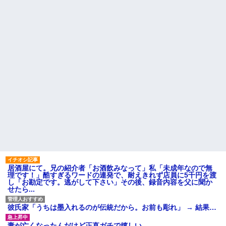
未読スルー見抜かれてて草
鍵失くした男「45分だけ部屋
に入れろ！何もしないから！」
旦那の祖父が亡くなった。私
→女子大生「無理です（警察呼
「エプロン持って行った方がい
びます）」→男「熱中症になれ
いよね」旦那「余計な出費すん
ってか！使えないな！」完全に...
な。そんなもん買うなら今後一
切金を出さねぇぞ」私「え
【は？】 停車中、車にぶつけ
っ…」
られた私「警察呼ぶ」相手のお
ばさん「今時間ないんだけど！
【速報】ユニクロの置くだけ
警察何分で来るの！？早くし
セルフレジ、スーパーにも導入
ろ！怒」私「はぁ？」そこへ警...
へ
ハードオフに売っていた4万
映画デートの予定をドタキャ
4000円のフィギュアがヤバすぎ
ンされて、見てない映画のチケ
るｗｗｗｗｗｗ「こんな高い
代を奢らされて、これはダメだ
の？ｗｗ」「逆に超安い」
と思って別れたよ
私「ちょっと、人の家の金庫
主な税金の成り立ちを調べて
触らないでよ！」キチママ『そ
みたよ
こに金庫があったから、開けて
みようとしただけ☆』義兄「泥
は出てけ！二度と来るな！」結
果・・・
私「初めて飲む味だけどなん
居酒屋にて。兄の紹介者「お酒飲みなって」私「未成年なので無
のお茶？」彼「ちっ！」私「」
理です！」酷すぎるワードの連発で、耐えきれず店員に5千円を渡
し「お勘定です。逃がして下さい」その後、録音内容を父に聞か
【GIF】JSのカンチョーワロ
せたら...
タ
後続車にクラクションを鳴ら
され彼氏が逆切れ。「何クラク
彼氏家「うちは墨入れるのが伝統だから。お前も彫れ」 → 結果…
ション鳴らしてんだ！降りてこ
いよ！」と怒鳴りだし...
妻が亡くなったんだけど正直ガチで嬉しい