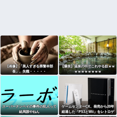
【画像】「美人すぎる県警本部
【爆笑】温泉の中でこれやる奴ｗｗ
長」、失職・・・・・
ｗｗｗｗｗｗｗｗ
スーパーナンペイの事件の犯人って
ゲームセンターCX、発売から20年
結局誰やねん
経過した「PS3とWii」をレトロゲ
ームとするか激論