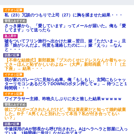
私（23）冗談のつもりで上司（27）に胸を揉ませた結果・・・
さっき嫁から、「愛しています」ってメールが届いた。俺も「愛
してます」って送ったら
嘘をついてフリン旅行へ出かけた嫁→翌日、嫁「ただいま～」旦
那「娘がシんだよ。何度も連絡したのに…」嫁「えっ」→なん
と・・・
【不幸な結婚式】新郎親族「ブスのくせにドレスなんか着ちゃっ
てさ～ほんと恥ずかしいわよね～（大声」新郎両親「！！！（土
下座」→ 結果・・・
我が家のガレージに見知らぬ車。俺「もしもし、玄関にもシャッ
ターリモコンあるだろ？DOWNのボタン押してｗ」→ 待つこと１
時間弱・・・
ワイアラサー主婦、昨晩久しぶりに夫と致した結果ｗｗｗｗｗ
彼にプロポーズされたんだけど、実は資産家だと知って婚約破棄
した。B子「A男くんと別れたって本当？私が付き合ってもい
い？」
中途採用のAが部長から呼び出された。Aはヘラヘラと部屋に入っ
ていき、1時間後に号泣しながら出てきて…