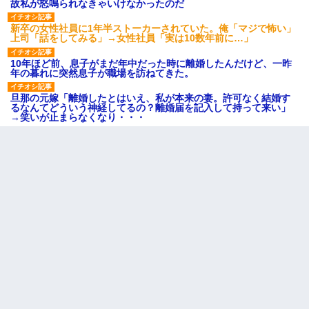
故私が怒鳴られなきゃいけなかったのだ
新卒の女性社員に1年半ストーカーされていた。俺「マジで怖い」
上司「話をしてみる」→女性社員「実は10数年前に…」
10年ほど前、息子がまだ年中だった時に離婚したんだけど、一昨
年の暮れに突然息子が職場を訪ねてきた。
旦那の元嫁「離婚したとはいえ、私が本来の妻。許可なく結婚す
るなんてどういう神経してるの？離婚届を記入して持って来い」
→笑いが止まらなくなり・・・