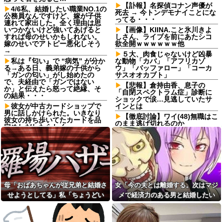
【訃報】名探偵コナン声優が
4/6私、結婚したい職業NO.1の
死去 → 今トンデモナイことにな
公務員なんですけど、嫁が子供
ってる・・・
連れて家出した。全く理由は思
いつかないけど強いてあげると
【画像】KIINA.こと氷川きよ
すれば母のせいかもしれない。
しさん、ライブを前にあたシコ
嫁のせいでアトピー悪化しそう
欲全開ｗｗｗｗｗｗ他
→
５大、肉食じゃないけど凶暴
私は『匂い』で “病気” が分か
な動物「カバ」「アフリカゾ
る→ある日、義弟嫁の子供から
ウ」「バッファロー」「コーカ
「ガンの匂い」がし始めたの
サスオオカブト」
で、夫経由で「ガンではない
【悲報】倉持由香、息子の
か」と伝えたら怒って絶縁、そ
「自閉スペクトラム症」診断に
の結果・・・
ショックで涙…見逃していたサ
彼女が中古カードショップで
インとは
男に話しかけられた。いきなり
【徹底討論】ワイ(48)無職はこ
彼女の持ち歩いてたカードを品
のまま逃げ切れるのか
定めしだしたらしく…
昔からの呼び名は大事だよな
いつものスーパーで偶然見か
と、思った
けた義弟嫁。夫に何気なくその
話しただけなのに、そこから妙
高校３年生の女です。家が嫌
な空気になってしまい…
いすぎて家を出て現在養護施設
で暮らしています
ミスドで隣の席の女性二人の
会話が聞こえてきた。その内容
イベント派遣で陰湿にいじら
が、旦那と離婚したくてでっち
れていた地味な男性スタッフ。
母「おばあちゃんが従兄弟と結婚さ
女「今の夫とは離婚する。次はマジ
上げのDV証拠を...
ある日、高さ3mの階段から落ち
せようとしてる」私「ちょうどい
メで経済力のある男と結婚したい
かけた子どもをパルクールで爆
最初はちょっと素直すぎるだ
走＆ダイブし間一髪で救出！職
い、その話利用するわ」→3日後に
な」私「幸せになってね！」→産科
けか？と思ってたが、マウンテ
場の手のひら返しと評価爆上げ
ィング癖が凄まじいと分かって
まさかの展開…
の授乳室で出会った女性のその後
が凄まじかったｗｗ
切った友人がいた