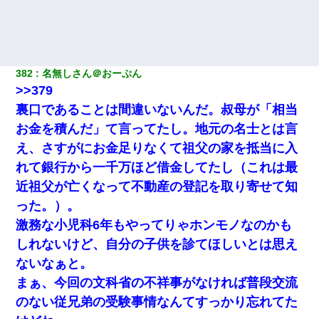
382
名無しさん＠おーぷん
>>379
裏口であることは間違いないんだ。叔母が「相当
お金を積んだ」て言ってたし。地元の名士とは言
え、さすがにお金足りなくて祖父の家を抵当に入
れて銀行から一千万ほど借金してたし（これは最
近祖父が亡くなって不動産の登記を取り寄せて知
った。）。
激務な小児科6年もやってりゃホンモノなのかも
しれないけど、自分の子供を診てほしいとは思え
ないなぁと。
まぁ、今回の文科省の不祥事がなければ普段交流
のない従兄弟の受験事情なんてすっかり忘れてた