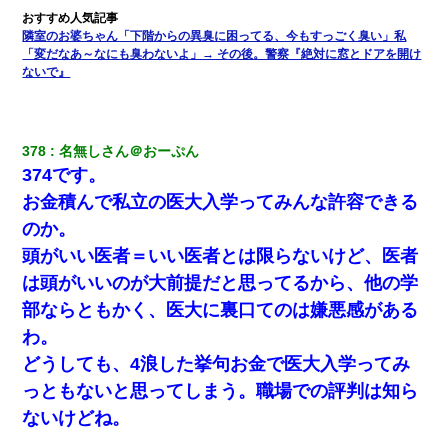
隣室のお婆ちゃん「下階からの異臭に困ってる、今もすっごく臭い」私
「変だなあ～なにも臭わないよ」→ その後。警察『絶対に窓とドアを開け
ないで』
378
名無しさん＠おーぷん
374です。
お金積んで私立の医大入学ってみんな許容できる
のか。
頭がいい医者＝いい医者とは限らないけど、医者
は頭がいいのが大前提だと思ってるから、他の学
部ならともかく、医大に裏口てのは嫌悪感がある
わ。
どうしても、4浪した挙句お金で医大入学ってみ
っともないと思ってしまう。職場での評判は知ら
ないけどね。