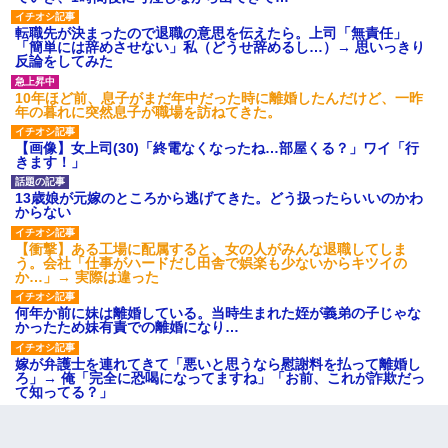
転職先が決まったので退職の意思を伝えたら。上司「無責任」
「簡単には辞めさせない」私（どうせ辞めるし…）→ 思いっきり
反論をしてみた
10年ほど前、息子がまだ年中だった時に離婚したんだけど、一昨
年の暮れに突然息子が職場を訪ねてきた。
【画像】女上司(30)「終電なくなったね…部屋くる？」ワイ「行
きます！」
13歳娘が元嫁のところから逃げてきた。どう扱ったらいいのかわ
からない
【衝撃】ある工場に配属すると、女の人がみんな退職してしま
う。会社「仕事がハードだし田舎で娯楽も少ないからキツイの
か…」→ 実際は違った
何年か前に妹は離婚している。当時生まれた姪が義弟の子じゃな
かったため妹有責での離婚になり…
嫁が弁護士を連れてきて「悪いと思うなら慰謝料を払って離婚し
ろ」→ 俺「完全に恐喝になってますね」「お前、これが詐欺だっ
て知ってる？」