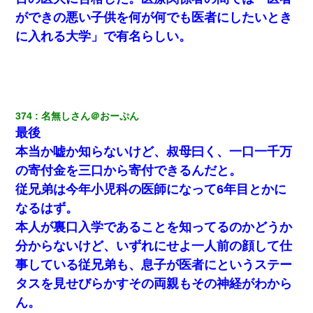
デパートの外商『私さんだと名乗る女が、ツケで宝石を買おうと
していて…』私「！？」→ 翌日。ママ友たちの様子が微妙におか
ができの悪い子供を何が何でも医者にしたいとき
しくなり・・・
に入れる大学」で有名らしい。
ケーキバイキングにいた単独の50くらいのオッサン、強烈だっ
た。
【衝撃】ある工場に配属すると、女の人がみんな退職してしま
374
名無しさん＠おーぷん
う。会社「仕事がハードだし田舎で娯楽も少ないからキツイの
か…」→ 実際は違った
最後
本当か嘘か知らないけど、叔母曰く、一口一千万
我が家のガレージに見知らぬ車。俺「もしもし、玄関にもシャッ
の寄付金を三口から寄付できるんだと。
ターリモコンあるだろ？DOWNのボタン押してｗ」→ 待つこと１
時間弱・・・
従兄弟は今年小児科の医師になって6年目とかに
なるはず。
【驚愕】5000円でＪＫと行為してきたが後悔しかない…
本人が裏口入学であることを知ってるのかどうか
分からないけど、いずれにせよ一人前の顔して仕
「お前の父ちゃんは自宅警備員」とかからかわれたけど、実はと
事している従兄弟も、息子が医者にというステー
んでもない仕事に就いていた
タスを見せびらかすその両親もその神経がわから
ん。
【悲報】お風呂で父親と姉が完全に行為してるんだが...