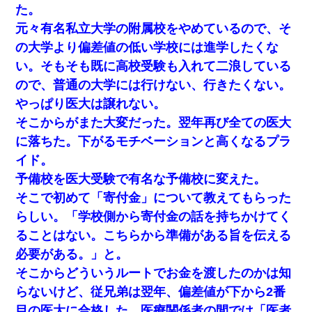
た。
さっき嫁から、「愛しています」ってメールが届いた。俺も「愛
してます」って送ったら
元々有名私立大学の附属校をやめているので、そ
の大学より偏差値の低い学校には進学したくな
今日夫の実家に泊ったんだけど、朝起きたら股間がなんかモッコ
い。そもそも既に高校受験も入れて二浪している
リしてた
ので、普通の大学には行けない、行きたくない。
友人とふたりで山口に旅行した時の事。レンタカーを借りて山の
やっぱり医大は譲れない。
中の道を走っていたら、突然ガガッ！って音がして…
そこからがまた大変だった。翌年再び全ての医大
に落ちた。下がるモチベーションと高くなるプラ
高1のとき男に襲われ、不妊の叔母に頼まれて出産。→叔母夫婦が
養子縁組してアメリカに子供を連れ帰った。→9・11で叔母夫婦が
イド。
亡くなってしまい…
予備校を医大受験で有名な予備校に変えた。
そこで初めて「寄付金」について教えてもらった
私『貯金貯まったし、やっと家建てられるね！』夫「実家を二世
帯住宅にした。それに貯金使った」→私『離婚しよう』夫「え
らしい。「学校側から寄付金の話を持ちかけてく
っ」私『使った貯金はあげるから』→すると…
ることはない。こちらから準備がある旨を伝える
必要がある。」と。
【復讐】義兄嫁「生活費、足りない分を貸してほしい」私「貸す
わけないでしょｗｗｗｗ」→ 理由を話したら泣き出して・・私
そこからどういうルートでお金を渡したのかは知
（あまりにも希望通り）
らないけど、従兄弟は翌年、偏差値が下から2番
目の医大に合格した。医療関係者の間では「医者