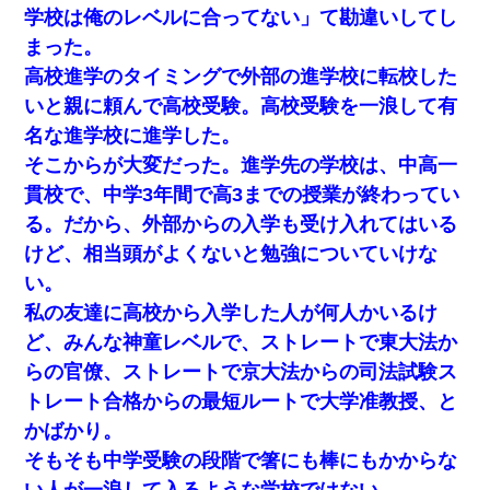
引先のトップが母方の叔父だったので…
学校は俺のレベルに合ってない」て勘違いしてし
まった。
200万を貸したコウトから、追加で400万の申し込み、私「無理。
高校進学のタイミングで外部の進学校に転校した
義弟より娘たちが大事」旦那「娘たちが成人したら別れよう」私
（は？）
いと親に頼んで高校受験。高校受験を一浪して有
名な進学校に進学した。
嫁が涙声で『会いたいね』とか言っているのが聞こえた。俺「こ
そこからが大変だった。進学先の学校は、中高一
んな時間に誰と電話してんの？」嫁「ごめんなさい…！（大号
泣」俺（キターー）→
貫校で、中学3年間で高3までの授業が終わってい
る。だから、外部からの入学も受け入れてはいる
転職先が決まったので退職の意思を伝えたら。上司「無責任」
けど、相当頭がよくないと勉強についていけな
「簡単には辞めさせない」私（どうせ辞めるし…）→ 思いっきり
反論をしてみた
い。
私の友達に高校から入学した人が何人かいるけ
【身体で払わせて】女友達「ごめん、何も言わずにお金貸してく
ど、みんな神童レベルで、ストレートで東大法か
ださい……」俺「いいよ！いくら？」女友達「10万円ぐら
い……」俺「ほい！10万！」→
らの官僚、ストレートで京大法からの司法試験ス
トレート合格からの最短ルートで大学准教授、と
新卒の女性社員に1年半ストーカーされていた。俺「マジで怖い」
かばかり。
上司「話をしてみる」→女性社員「実は10数年前に…」
そもそも中学受験の段階で箸にも棒にもかからな
い人が一浪して入るような学校ではない。