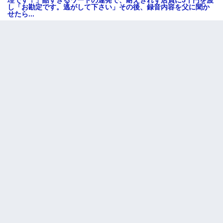
理です！」酷すぎるワードの連発で、耐えきれず店員に5千円を渡
し「お勘定です。逃がして下さい」その後、録音内容を父に聞か
せたら...