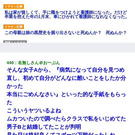
私は家が貧しくて、手に職をつけようと看護師になった。だけど
卒業を控えた年の1月末、車にひかれて看護師になれなくなった。
この母親は娘の黒歴史を掘り出さないと死ぬんか？ 死ぬんか？
裁判官「お互いに最後に言いたいことはありますか」バカ夫
「…」A「夫を一発殴らせてほしい」裁判官「どうぞ」
440
名無しさん＠おーぷん
デパートの外商『私さんだと名乗る女が、ツケで宝石を買おうと
そんな女子Aから、『病気になって自分を見つめ
していて…』私「！？」→ 翌日。ママ友たちの様子が微妙におか
しくなり・・・
直し、初めて自分がどんなに酷いことをしたか分
かった
【GJ!】会社から帰宅中、広い駐車場にエンジンかけっ放しの車を
本当にごめんなさい』といった的な手紙をもらっ
発見。しかも「ヒィ～」みたいな声も聞こえてきたので気になっ
て近寄ったら女の子がおっさんの下敷きになってた
た
こういうヤツいるよね
【悲報】嫁がワイのこと嫌いっぽいから単身赴任した結果
ムカついたので調べたらクラスで私をいじめてた
男子Bと結婚してたことが判明
ナンパにほいほい付いていった私、地獄に落ちる
見た目は格好良くてスポーツ万能だったしね