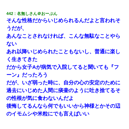
クラスで一人無口で誰とも話さない男子がいた。→修学旅行に来
なかったその男子に女子達がお土産を渡した。5分後…
442
名無しさん＠おーぷん
そんな性格だからいじめられるんだよと言われそ
10年ほど前、息子がまだ年中だった時に離婚したんだけど、一昨
年の暮れに突然息子が職場を訪ねてきた。
うだが、
あんなことされなければ、こんな無駄なことやら
父が他界→父のフリン相手『どうか相続を放棄して下さい、昔の
ない
ことは謝ります。ごめんなさい…』私「お子さんはフリン略奪婚
って知ってるの？」相手『 』結果→
あれ以降いじめられたこともないし、普通に楽し
く生きてきた
日曜日、会社の窓を見ると同僚の姿。俺（あれ？ディズニーシー
だから女子Aが病気で入院してると聞いても『フ
じゃ？）→俺電話「今何してんの？」同僚「シーで並んでるこ
と！」俺「会社にいない？」→次の瞬間、すごい鳥肌が立った
ーン』だったろう
だが、いざ弱った時に、自分の心の安定のために
小2の頃、妹と昼寝してたら家が火事になってて気づくと逃げ場が
過去にいじめた人間に痰壷のように吐き捨てるそ
なかった。妹を抱き締めて「ﾀﾋんじゃうよ」って泣いてたら…
の性根が気に食わないんだよ
後悔してるんなら何でもいいから神様とかその辺
彼女(美人女医)にネックレスをプレゼント。「こんな安物を渡すく
らいなら、渡さないほうがマシだからね」→ ６０万したと話した
のイモムシや米粒にでも言えばいい
ら・・・