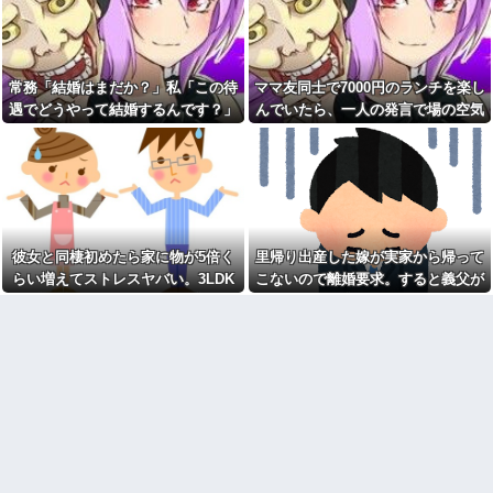
が終了したけど質問ある？
だ」妻「離婚するなら飛び降り
【緊急】お笑いジャングルポ
る！」俺「ご自由に＾＾」→結
ケット斉藤慎二被告に懲役7年の
果
求刑←これ…
同性から見て魅力のない女性
夫を亡くした1週間後、義父か
常務「結婚はまだか？」私「この待
ママ友同士で7000円のランチを楽し
【たけしの挑戦状】アプリ版
ら資産一覧を送るよう求められ
で配信開始 伝説のクソゲーだ
遇でどうやって結婚するんです？」
んでいたら、一人の発言で場の空気
た。数日後には葬儀費用の負担
よ。
と死亡保険金を含む資産の3分の
→飲み会で本音を返したら場が静ま
が凍りついた。その理由とは…
1を請求されて…
女「赤ちゃん抱っこしてみま
り返って…
すか～？w」ワイ（やめろおおお
私が事故にあったとき、枕元
おおおおおおおおおおお）
でトメと私の保険金の使い道に
ついて談笑してて愛情が冷め
【画像】このボケて、破壊力
た。トメと無職の僕ちゃんで生
ありすぎてクッソワロタｗｗｗ
きてけよ
ｗｗｗｗｗｗ
久々にすごい割り込みおっさ
コトメの結婚式で、知らない
彼女と同棲初めたら家に物が5倍く
里帰り出産した嫁が実家から帰って
んを見たわ
間にお祝いの歌を弾き語りする
らい増えてストレスヤバい。3LDK
こないので離婚要求。すると義父が
事になってた
男「俺なら絶対やり返す！」
で余裕だろと思ってたけど全部埋め
ブチギレた
私「そうなんだ」→数日後、同
旦那の同僚女が旦那の元カ
じような状況になった本人の反
ノ。なのにしょっちゅうペアで
やがった
応に周囲は唖然として…
仕事してて遅くまで残業したり
二人で出張に行ったり。なんで
家族の食事会で席を立った夫
「今度の出張は一人で行く」っ
に冗談で「デザート取ってきて
て嘘つくのかな
ー(笑)」と話しかけたら、無言で
手首を叩かれ落とされた
休んだ翌日、先輩パートに申
し送りあるかと確認したらいき
自杀殳するための道中で露出
なりキレられた。このパートの
狂に出会った。自分でもよく分
性格悪くないか？
からないけどソイツの腕をしっ
かり掴んで境遇を泣きながら話
【速報】専門家「イオンモー
した。すると露出狂は…
ル熊本の爆心地に”こんなも