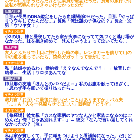
ホテルに泊まったんだけど従業員が最悪だった。折角の旅行で何
故私が怒鳴られなきゃいけなかったのだ
旦那が長男のDNA鑑定をしたら血縁関係0%だった。旦那「やっぱ
りウワキしてたんだな…」長男「俺は誰の子供なの？」長女・次
男「ウワキ女！」
小2の頃、妹と昼寝してたら家が火事になってて気づくと逃げ場が
なかった。妹を抱き締めて「ﾀﾋんじゃうよ」って泣いてたら…
友人とふたりで山口に旅行した時の事。レンタカーを借りて山の
中の道を走っていたら、突然ガガッ！って音がして…
私「結婚やめるわ」 婚約者「え？なんでなんで？」 → 放置した
結果…｜生活｜ワロタあんてな
姉旦那の友達「ほんとのパパだよ～」私のお腹を触ってほざく。
→思わず手を叩いて振り払ったら…
裁判官「お互いに最後に言いたいことはありますか」バカ夫
「…」A「夫を一発殴らせてほしい」裁判官「どうぞ」
【修羅場】彼女親「カスな家柄のヤツなんかと家族になるのはご
めんだ」俺「じゃあ別れます…」→ 彼女「なんで言い返してくれ
なかったの？（泣」
私は家が貧しくて、手に職をつけようと看護師になった。だけど
卒業を控えた年の1月末、車にひかれて看護師になれなくなった。