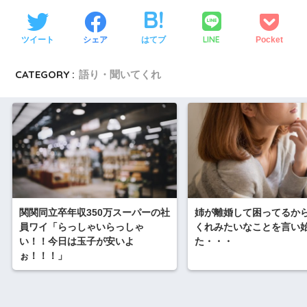
LINE
ツイート
シェア
はてブ
Pocket
CATEGORY :
語り・聞いてくれ
関関同立卒年収350万スーパーの社
姉が離婚して困ってるか
員ワイ「らっしゃいらっしゃ
くれみたいなことを言い
い！！今日は玉子が安いよ
た・・・
ぉ！！！」