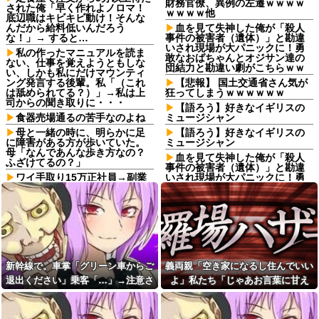
財務官僚、異例の左遷ｗｗｗｗ
された俺「早く作れよノロマ！
ｗｗｗｗ他
底辺職はキビキビ動け！そんな
んだから給料低いんだろう
血を見て失神した俺が「殺人
な！」→ すると…
事件の被害者（遺体）」と勘違
いされ現場が大パニックに！勇
私の作ったマニュアルを読ま
敢なおばちゃんとオジサン達の
ない、仕事を覚えようともしな
団結力と勘違い劇がこちらｗｗ
い、しかも私にだけマウンティ
ング発言する後輩。私「（これ
【悲報】 国土交通省さん気が
は舐められてる？）」→私は上
狂ってしまうｗｗｗｗｗｗ
司からの聞き取りに・・・
【語ろう】好きなイギリスの
食器売場通るの苦手なのよね
ミュージシャン
母と一緒の時に、明らかに足
【語ろう】好きなイギリスの
に障害がある方が歩いていた。
ミュージシャン
母「なんであんな歩き方なの？
血を見て失神した俺が「殺人
ふざけてるの？」
事件の被害者（遺体）」と勘違
ワイ手取り15万正社員→副業
いされ現場が大パニックに！勇
でウーバーやってるんやが金が
敢なおばちゃんとオジサン達の
ない
団結力と勘違い劇がこちらｗｗ
有吉「『俺テレビ見ない』っ
先に帰宅して先に夕飯を食べ
て言う奴おかしいだろ。団子屋
る旦那。私が帰宅して食器を洗
で『団子食べない』って言う
うんだけど何度言っても旦那が
か？」
自分の食べた食器を水につけて
おいてくれない。「あっ忘れて
【衝撃画像】中学生「先生！
た」って言いながら何回も繰り
新幹線で。車掌「グリーン車からご
義両親「空き家になるし住んでいい
水泳で水着になるのイヤで
返す
す！」先生「分かった」→結果
退出ください」乗客「…」→注意さ
よ」私たち「じゃあお言葉に甘え
まさかの『こう』なってしまうw
妻の浮氣が発覚。俺「離婚
れても動かない乗客を見ていたら、
て…」→引っ越した途端、予想外の
w w w w w w
だ」妻の謝罪と子供の願いに根
負けして再構築し、２週間後に
その直後まさかの展開に…
出来事が待っていて…
【速報】ワイ、嫁とのセッ■ス
また浮気。俺「今度こそ離婚