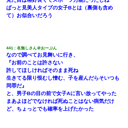
ぱっと見美人タイプの女子Bとは（裏側も含め
200万を貸したコウトから、追加で400万の申し込み、私「無理。
て）お似合いだろう
義弟より娘たちが大事」旦那「娘たちが成人したら別れよう」私
（は？）
兄の新しい嫁がやらかしすぎて辛い。当たり前のように実家や姪
の幼稚園に来る
441
名無しさん＠おーぷん
なので調べてお見舞いに行き、
【衝撃】女友達から行為中に告白されてOKした結果
『お前のことは許さない
許してほしければそのまま死ね
夫に癌の余命宣告。その闘病中に長女から信じられない言葉を受
けた
生きてる限り恨むし憎む、子を産んだらそいつも
同罪だ』
新築の家で。クラクラするくらいの「白粉の匂い」が鼻につくも
と、男子Bの目の前で女子Aに言い放ってやった
嫁＆娘「そんな匂いしない…」ある日、友人奥「素敵なアンティ
ークですね！」俺（！？）
まあよほどでなければ死ぬことはない病気だけ
ど、ちょっとでも確率を上げたかった
夫に癌の余命宣告。その闘病中に長女から信じられない言葉を受
けた