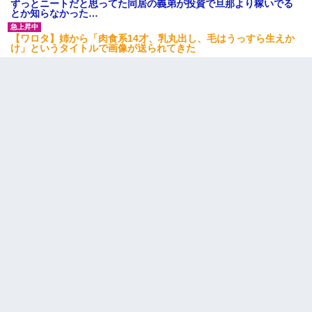
ずっとニートだと思ってた同居の義弟が投資で旦那より稼いでる
泣」俺（キターー）→
とか知らなかった…
【ワロタ】姉から「肉食系14才、乳丸出し、毛はうっすら生えか
朝起きたら嫁がいなかった。俺（嫁も嫁実家も電話に出ない…不
け」というタイトルで画像が送られてきた
安だ）→ 仕事を早退して帰宅すると、嫁と嫁両親と知らない男が
２人・・・
9月に付き合い始めたけどこの、この人と結婚はないわと判断して
別れた。その元彼が交通事故で重体になっているらしく…
妹が嘘つきな元カレと寄りを戻してしまったという話をしていた
ら、旦那の顔が曇って雰囲気が一転。そそくさと話を切り上げて
いつもより早く寝付いてしまった…｜生活｜ワロタあんてな
嫁に不倫されたから嫁と不倫相手に1000万の慰謝料請求した