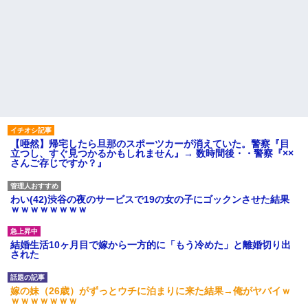
【唖然】帰宅したら旦那のスポーツカーが消えていた。警察『目
立つし、すぐ見つかるかもしれません』→ 数時間後・・警察『××
さんご存じですか？』
わい(42)渋谷の夜のサービスで19の女の子にゴックンさせた結果
ｗｗｗｗｗｗｗｗ
結婚生活10ヶ月目で嫁から一方的に「もう冷めた」と離婚切り出
された
嫁の妹（26歳）がずっとウチに泊まりに来た結果→俺がヤバイｗ
ｗｗｗｗｗｗｗ