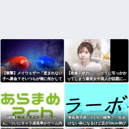
【衝撃】メイウェザー「恵まれない
【画像】絶対にハニトラに引っかか
子へ募金？そいつらが俺に何かして
ってしまう爆美女中国人が話題に…
くれたのか・・・・・・？」
⇒！！！
【朗報】ファイアーエムブレムさ
骨延長手術「0.2％の確率で一生歩
ん、ついにキャラ成長率がゲーム内
けない体になるけど足が10cm伸び
で見れるようになる
ます」←コスパ良すぎるだろ