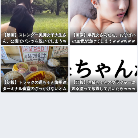
【動画】スレンダー美脚女子大生さ
【画像】爆乳女さんたち、お◯ぱい
ん、公園でパンツを脱いでしまうｗ
の血管が透けてしまうｗｗｗwｗｗ
ｗｗwｗｗｗｗｗｗｗｗ
ｗｗｗｗｗｗ
【朗報】トラックの運ちゃん御用達
【悲報】お姉ちゃんのブラジャーに
ターミナル食堂のざっかけないオム
媚薬塗って放置しておいたらｗｗｗ
ライスｗｗｗｗｗｗｗｗｗｗ
ｗｗｗｗｗｗｗwwww