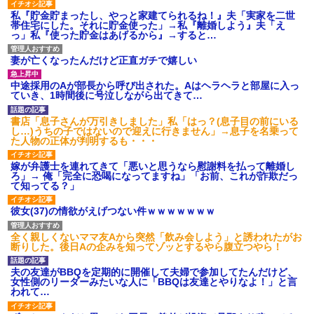
彼女(37)の情欲がえげつない件ｗｗｗｗｗｗｗ
私『貯金貯まったし、やっと家建てられるね！』夫「実家を二世
帯住宅にした。それに貯金使った」→私『離婚しよう』夫「え
っ」私『使った貯金はあげるから』→すると…
【衝撃】婚約者「兄と結婚はするけど嫁入りするわけじゃない。
お互い干渉はしないようにしましょう」→ その後に結納金の話を
妻が亡くなったんだけど正直ガチで嬉しい
したので、母が・・・
中途採用のAが部長から呼び出された。Aはヘラヘラと部屋に入っ
ていき、1時間後に号泣しながら出てきて…
子供の頃、母の弟にイタズラされてて中学に入ってから関係を持
ってしまった。拒絶したら「全部バラしてやる」と脅迫されたの
書店「息子さんが万引きしました」私「はっ？(息子目の前にいる
で両親に全部話した。
し…)うちの子ではないので迎えに行きません」→息子を名乗って
た人物の正体が判明するも・・・
近所のお寺に住み込みで手伝いしてる知的障害のオッサンがい
嫁が弁護士を連れてきて「悪いと思うなら慰謝料を払って離婚し
た。ある日、オッサンが火かき棒を持って顔を真っ赤にしながら
ろ」→ 俺「完全に恐喝になってますね」「お前、これが詐欺だっ
走り回っていて…
て知ってる？」
彼女(37)の情欲がえげつない件ｗｗｗｗｗｗｗ
彼氏家「うちは墨入れるのが伝統だから。お前も彫れ」 → 結果…
全く親しくないママ友Aから突然「飲み会しよう」と誘われたがお
断りした。後日Aの企みを知ってゾッとするやら腹立つやら！
【悲報】姉と入浴中に大きくなってしまった結果ｗｗｗｗｗｗｗ
ｗ
夫の友達がBBQを定期的に開催して夫婦で参加してたんだけど、
女性側のリーダーみたいな人に「BBQは友達とやりなよ！」と言
われて…
嫁が涙声で『会いたいね』とか言っているのが聞こえた。俺「こ
んな時間に誰と電話してんの？」嫁「ごめんなさい…！（大号