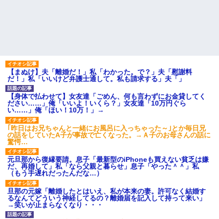
【まぬけ】夫「離婚だ！」私「わかった。で？」夫「慰謝料
だ！」私「いいけど弁護士通して。私も請求する」夫「」
【身体で払わせて】女友達「ごめん、何も言わずにお金貸してく
ださい……」俺「いいよ！いくら？」女友達「10万円ぐら
い……」俺「ほい！10万！」→
｢昨日はお兄ちゃんと一緒にお風呂に入っちゃった～｣とか毎日兄
の話をしていたA子が事故で亡くなった。→Ａ子のお母さんの話に
驚愕…
元旦那から復縁要請。息子「最新型のiPhoneも買えない貧乏は嫌
だ、再婚して」私「なら父親と暮らせ」息子「やった＾＾」私
（もう手遅れだったんだな…）
旦那の元嫁「離婚したとはいえ、私が本来の妻。許可なく結婚す
るなんてどういう神経してるの？離婚届を記入して持って来い」
→笑いが止まらなくなり・・・