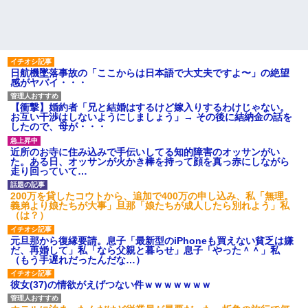
日航機墜落事故の「ここからは日本語で大丈夫ですよ〜」の絶望
感がヤバイ・・・
【衝撃】婚約者「兄と結婚はするけど嫁入りするわけじゃない。
お互い干渉はしないようにしましょう」→ その後に結納金の話を
したので、母が・・・
近所のお寺に住み込みで手伝いしてる知的障害のオッサンがい
た。ある日、オッサンが火かき棒を持って顔を真っ赤にしながら
走り回っていて…
200万を貸したコウトから、追加で400万の申し込み、私「無理。
義弟より娘たちが大事」旦那「娘たちが成人したら別れよう」私
（は？）
元旦那から復縁要請。息子「最新型のiPhoneも買えない貧乏は嫌
だ、再婚して」私「なら父親と暮らせ」息子「やった＾＾」私
（もう手遅れだったんだな…）
彼女(37)の情欲がえげつない件ｗｗｗｗｗｗｗ