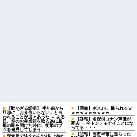
【動かざる証拠】 半年前から
【画像】ボスJK、撮られるｗ
旦那に「お弁当いらない」と言
ｗｗｗｗｗｗｗｗｗ
われることが度々あった → ある
【訃報】名探偵コナン声優が
日、空のお弁当箱を取る為に旦
死去 → 今トンデモナイことにな
那の鞄を開けた時に、衝撃のブ
ってる・・・
ツを発見してしまう…
【悲報】高市早苗に逆らった
定食屋で注文から5分以上待た