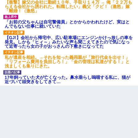
【衝撃】嫁父の会社に勤続１０年、手取り１４万 → 俺「２２万も
らえる会社から誘われた。転職したい」義父「クビ！（激怒」嫁
「離婚！（激怒」
「お前の父ちゃんは自宅警備員」とかからかわれたけど、実はと
んでもない仕事に就いていた
【GJ!】会社から帰宅中、広い駐車場にエンジンかけっ放しの車を
発見。しかも「ヒィ～」みたいな声も聞こえてきたので気になっ
て近寄ったら女の子がおっさんの下敷きになってた
私が遺産を相続。→それを知った義両親が「旅行代金を出せ！」
「リフォーム費用を負担しろ！」「金の管理は私達がする！」と
浅ましくも集りにきた。
17年飼っていた犬が亡くなった。鼻水垂らし嗚咽する私に、猫が
近づいて頭突きをしてきて…