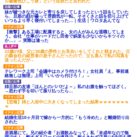
ル薔薇色ひこう疹」という症状だと言われた
あり)
【ネット騒然】惨殺されたタ
妹が嘘つきな元カレと寄りを戻してしまったという話をしていた
ワマン頂き女子のこの動画、す
ら、旦那の顔が曇って雰囲気が一転。そそくさと話を切り上げて
げえええええｗｗｗｗｗｗｗｗ
いつもより早く寝付いてしまった…｜生活｜ワロタあんてな
ｗｗｗ
【愕然】白のクラウン俺氏、
【衝撃】ある工場に配属すると、女の人がみんな退職してしま
高速道路左車線を制限速度で走
う。会社「仕事がハードだし田舎で娯楽も少ないからキツイの
った結果wwwwwwwwwwww
か…」→ 実際は違った
百年の恋12-899 食べた量を
張り合ってくる
22歳の頃、父に36歳の男性とお見合いをしてくれと頼まれた。父
【悲報】佐藤輝明・・・２軍
の親会社の経営者の息子さんだったので、父も喜んで私の写真を
でも盛大にやらかす←あまり悲
送ったんだが→
しませないでくれ
テレワーク上司「会議中はカメラ付けろ！」女社員「え、事前連
絡無しは無理」上司「いいから付けろ！」→
姉旦那の友達「ほんとのパパだよ～」私のお腹を触ってほざく。
→思わず手を叩いて振り払ったら…
【悲報】姉と入浴中に大きくなってしまった結果ｗｗｗｗｗｗｗ
ｗ
結婚生活10ヶ月目で嫁から一方的に「もう冷めた」と離婚切り出
された
居酒屋にて。兄の紹介者「お酒飲みなって」私「未成年なので無