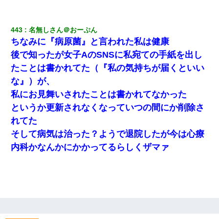
とっさに女児を捕まえたら変質者扱いされた。母親「あっち行っ
てよ！気持ち悪い！（ｼｯｼｯ」→ 後日、俺を見つけた母親がすっ飛
んできて・・・
443
名無しさん＠おーぷん
ちなみに『病原菌』と言われた私は健康
中途採用のAが部長から呼び出された。Aはヘラヘラと部屋に入っ
ていき、1時間後に号泣しながら出てきて…
後で知ったが女子AのSNSに私宛ての手紙を出し
たことは書かれてた（『私の気持ちが届くといい
【復讐】義兄嫁「生活費、足りない分を貸してほしい」私「貸す
な』）が、
わけないでしょｗｗｗｗ」→ 理由を話したら泣き出して・・私
（あまりにも希望通り）
私にお見舞いされたことは書かれてなかった
というか更新されなくなっていつの間にか削除さ
義兄嫁「娘が大学に入ったら下宿させて」私「しつこい、学校斡
れてた
旋のアパートに行け」→ 旦那が義兄に通報したら「志望校を変え
ろ！」とキレて・・・
そして病気は治った？ようで退院したが今は心療
内科かなんかにかかってるらしくザマァ
旦那が長男のDNA鑑定をしたら血縁関係0%だった。旦那「やっぱ
りウワキしてたんだな…」長男「俺は誰の子供なの？」長女・次
男「ウワキ女！」
医者「糖尿病で余命1年です」 ワイ「知らんわｗどうせ死ぬなら
食べる量増やすわｗ」→結果ｗｗｗｗｗ