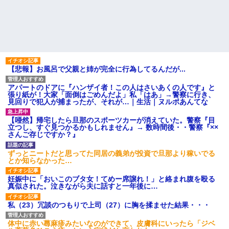
の”があったんだけど…」
【肥満】 103キロで彼氏にフ
ラれた女の末路が悲惨すぎるｗ
24歳の嫁に性的な魅力を感じ
ｗｗｗ
なくなったので離婚したい件
義両親「空き家になるし住ん
主な税金の成り立ちを調べて
でいいよ」私たち「じゃあお言
みたよ
葉に甘えて…」→引っ越した途
端、予想外の出来事が待ってい
て…
【悲報】お風呂で父親と姉が完全に行為してるんだが...
ハードオフに売っていた4万
4000円のフィギュアがヤバすぎ
アパートのドアに『ハンザイ者！この人はさいあくの人です』と
るｗｗｗｗｗｗ「こんな高い
張り紙が！大家「面倒はごめんだよ」私「はあ」→警察に行き、
の？ｗｗ」「逆に超安い」
見回りで犯人が捕まったが、それが…｜生活｜ヌルポあんてな
私「ちょっと、人の家の金庫
触らないでよ！」キチママ『そ
こに金庫があったから、開けて
【唖然】帰宅したら旦那のスポーツカーが消えていた。警察『目
みようとしただけ☆』義兄「泥
立つし、すぐ見つかるかもしれません』→ 数時間後・・警察『××
は出てけ！二度と来るな！」結
さんご存じですか？』
果・・・
私「初めて飲む味だけどなん
ずっとニートだと思ってた同居の義弟が投資で旦那より稼いでる
のお茶？」彼「ちっ！」私「」
とか知らなかった…
【GIF】JSのカンチョーワロ
タ
妊娠中に「おいこのブタ女！てめー席譲れ！」と絡まれ腹を殴る
真似された。泣きながら夫に話すと一年後に…
後続車にクラクションを鳴ら
され彼氏が逆切れ。「何クラク
ション鳴らしてんだ！降りてこ
私（23）冗談のつもりで上司（27）に胸を揉ませた結果・・・
いよ！」と怒鳴りだし...
【衝撃】報酬100万円超の治験
体中に赤い蕁麻疹みたいなのができて、皮膚科にいったら「ジベ
募集がこちらｗｗｗｗｗ(※画像