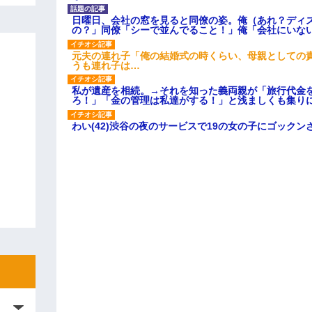
日曜日、会社の窓を見ると同僚の姿。俺（あれ？ディ
の？」同僚「シーで並んでること！」俺「会社にいな
元夫の連れ子「俺の結婚式の時くらい、母親としての
うも連れ子は…
私が遺産を相続。→それを知った義両親が「旅行代金
ろ！」「金の管理は私達がする！」と浅ましくも集り
わい(42)渋谷の夜のサービスで19の女の子にゴック