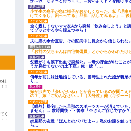
が…彼「ちょっと待ってて」→勢いよくドアを開ける
小学生の息子が急に様子がおかしくなった。私「理由
けてくるし、困っってる」旦那「話してみるよ」→ 後
全く親しくないママ友Aから突然「飲み会しよう」と
てゾッとするやら腹立つやら！
夫に癌の余命宣告。その闘病中に長女から信じられな
「お前の父ちゃんは自宅警備員」とかからかわれたけ
父親がくも膜下出血で突然ﾀﾋ。→母の貯金が0なこと
うか見捨てないで(土下座」俺・嫁「…」
何年か前に妹は離婚している。当時生まれた姪が義弟
り…
の社
い！！
嫁が涙声で『会いたいね』とか言っているのが聞こえ
」
の？」嫁「ごめんなさい…！（大号泣」俺（キターー
【唖然】帰宅したら旦那のスポーツカーが消えていた
ません』→ 数時間後・・警察『××さんご存じですか？
えてく
・・・
姉旦那の友達「ほんとのパパだよ～」私のお腹を触っ
ら…