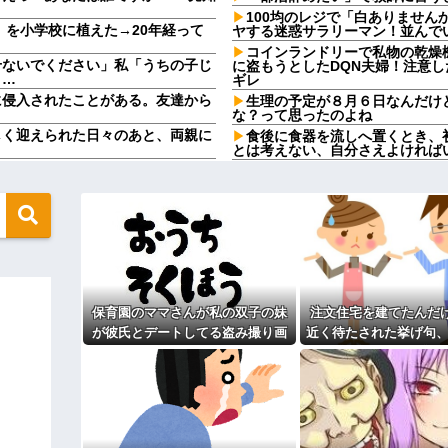
100均のレジで「白ありませ
」を小学校に植えた→20年経って
ヤする迷惑サラリーマン！並んで
コインランドリーで私物の乾燥
せないでください」私「うちの子じ
に盗もうとしたDQN夫婦！注意
り…
ギレ
に侵入されたことがある。友達から
生理の予定が８月６日なんだけ
な？って思ったのよね
しく迎えられた日々のあと、両親に
食後に食器を流しへ置くとき、
とは考えない、自分さえよければ
と人生そのものが心配になってしま
100均のレジで「白ありませ
ヤする迷惑サラリーマン！並んで
を出せと要求された。断っただけな
【人工障がい者】甥(28)「両
んですけど！」なんでいい年した
よ！甘やかされるとこうなるか…
が義妹旦那とフリンしたのよ！」私
です」→結果…
母が兄一家にお米を送ってる。
母さんいる？」甥「お米の配達に
無性に食いたくなるやつｗｗｗｗｗ
ダメなんだよ！」ガチャ
ジャンポケ斉藤「同意があった
入りのドレスがこちらです←コレは
保育園のママさんが私の双子の妹
注文住宅を建てたんだ
この主張が通らないの？
が彼氏とデートしてる盗み撮り画
近く待たされた挙げ句、
盆正月に夫の実家に長時間滞在
て1発目に回したらコレw」←こw
実家を早々に退散する。私もそう
像を見せて「あとはわかるよね？
400万請求された。流
こと。女は許されない」
とりあえず5万を家に持ってきて」
よね？
田中みたいなチー牛を大変身させた
同窓会で実験、「俺が青年実業
と脅してきた
【切実】夫に無理と言われた私
う言うのでいいんだよが目一杯詰ま
44歳無職です。精神科に通院
りしたので離婚されそうです。「