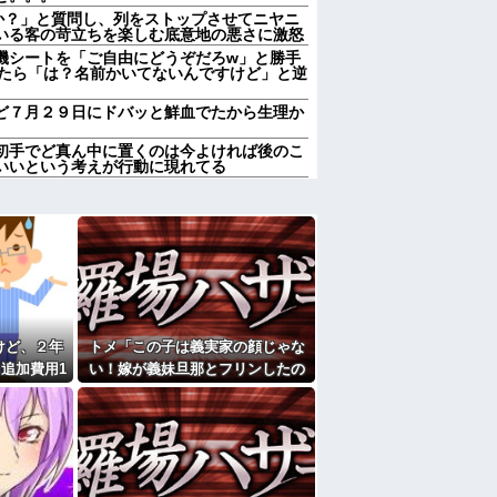
んか？」と質問し、列をストップさせてニヤニ
いる客の苛立ちを楽しむ底意地の悪さに激怒
機シートを「ご自由にどうぞだろw」と勝手
したら「は？名前かいてないんですけど」と逆
ど７月２９日にドバッと鮮血でたから生理か
初手でど真ん中に置くのは今よければ後のこ
いいという考えが行動に現れてる
んか？」と質問し、列をストップさせてニヤニ
いる客の苛立ちを楽しむ底意地の悪さに激怒
親が亡くなったんで僕のこと引き取ってほしい
ヒキニートを引き取らなきゃいけないんだ
それを兄嫁がご近所さんに売ってた。私「お
行ってる」私「？配達？」姪「それ言っちゃ
んです。本当です。信じて下さい」 ←何で
けど、２年
トメ「この子は義実家の顔じゃな
追加費用1
い！嫁が義妹旦那とフリンしたの
しなきゃいけないのが苦痛。私「貴方は私の
していいはず」夫「それは男だから許される
石におかしい
よ！」私「DNA鑑定します？」義
妹旦那「もちろんです」→結果…
家だったら女の子はどういう反応をするか」
の7年の無視生活、その理由がコレｗｗｗ
中で生活保護を受けてます。妻に酷いことばか
働くから」「心を入れ替えるから」と言って