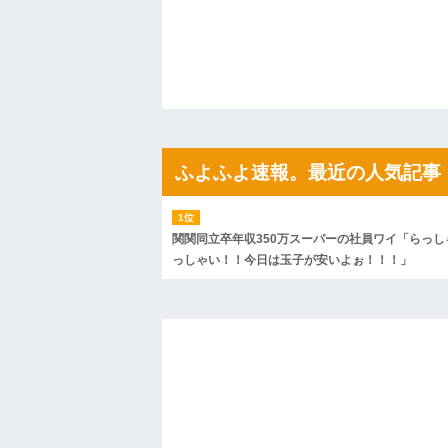
姉「下着に違和感がある！イタズラした
が寝ている間にイタズラしたと勘違いされ
ハードオフに売っていた4万4000円のフ
「こんな高いの？ｗｗ」「逆に超安い」
私「ちょっと、人の家の金庫触らないで
たから、開けてみようとしただけ☆』義兄
果・・・
私「初めて飲む味だけどなんのお茶？」
【GIF】JSのカンチョーワロタ
後続車にクラクションを鳴らされ彼氏が
ふよふよ速報。最近の人気記事
んだ！降りてこいよ！」と怒鳴りだし...
【衝撃】報酬100万円超の治験募集がこち
【ネット騒然】惨殺されたタワマン頂き
ｗｗｗｗｗｗｗｗｗｗ
関関同立卒年収350万スーパーの社員ワイ「らっし
【愕然】白のクラウン俺氏、高速道路左
っしゃい！！今日は玉子が安いよぉ！！！」
wwwwwwwwwwww
百年の恋12-899 食べた量を張り合って
【悲報】佐藤輝明・・・２軍でも盛大に
れ