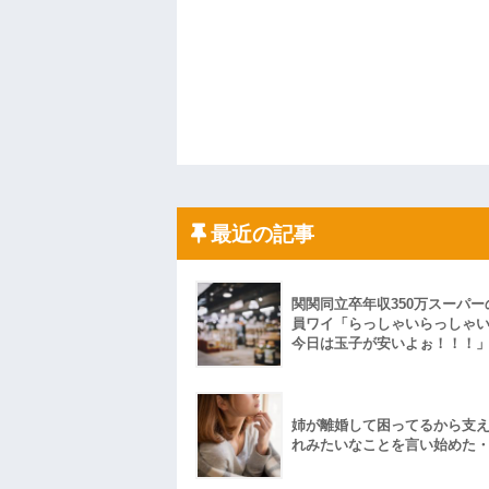
最近の記事
関関同立卒年収350万スーパー
員ワイ「らっしゃいらっしゃ
今日は玉子が安いよぉ！！！
姉が離婚して困ってるから支
れみたいなことを言い始めた