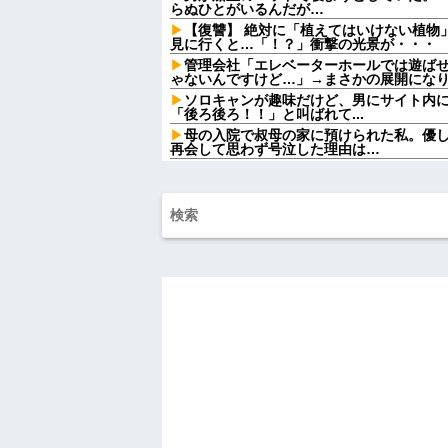
らぬひとがいるんだが…
【復讐】 絶対に「植えてはいけない植物
見に行くと…「！？」衝撃の光景が・・・
管理会社「エレベーターホールでは遊ば
ゃないんですけど…」→まさかの展開にな
ソロキャンが趣味だけど、男にサイト内
「後ろ後ろ！！」と叫ばれて...
母の入院で叔母の家に預けられた私。優
再会して思わず号泣した理由は…
この小さな出来事でこの実行力の差よ…
う
友人の結婚式へ向かう日に、トメから車
のに大騒ぎになってしまい…
トメ「この子は義実家の顔じゃない！嫁
「DNA鑑定します？」義妹旦那「もちろん
ごつ盛り焼きそばとかいう年１くらいで
ｗｗｗ
【画像】俺たちの姫、佳子さまのお気に
可愛過ぎるw w w w w w w w
【爆笑動画】ママさん「新しい洗濯機買っ
れwはw w w w w w w w w w
【画像】カリスマ美容師さん、ココリコ
結果がこちらw w w w w w w w w w w
【画像】令和最新版の宇垣美里さん←こ
ってると話題にw w w w w w w w w