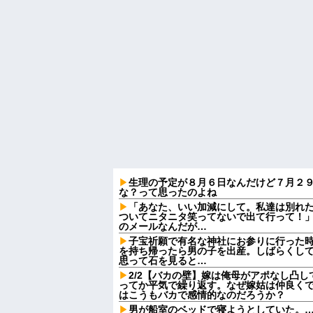
生理の予定が８月６日なんだけど７月２
な？って思ったのよね
「あなた、いい加減にして。私達は別れ
ついてニタニタ笑ってないで出て行って！」
のメールなんだが…
子宝祈願で有名な神社にお参りに行った
を持ち帰ったら男の子を出産。しばらくし
思って石を見ると…
2/2【バカの壁】嫁は俺母がアポなし凸
ってか平気で繰り返す。なぜ嫁姑は仲良く
はこうもバカで感情的なのだろうか？
男が船室のベッドで寝ようとしていた。…