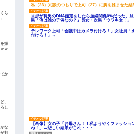
私（23）冗談のつもりで上司（27）に胸を揉ませた結
いくら
旦那が長男のDNA鑑定をしたら血縁関係0%だった。
い」
男「俺は誰の子供なの？」長女・次男「ウワキ女！」
テレワーク上司「会議中はカメラ付けろ！」女社員「
付けろ！」→
気を振
ｗｗｗ
してか
けど、
よろし
【画像】女の子「お母さん！！私ようやくファッショ
頃かな
ね！」→悲しい結果がこれ・・・
事が判