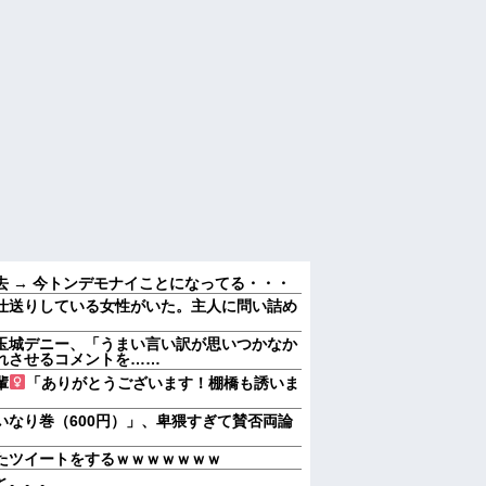
 → 今トンデモナイことになってる・・・
仕送りしている女性がいた。主人に問い詰め
玉城デニー、「うまい言い訳が思いつかなか
れさせるコメントを……
輩
「ありがとうございます！棚橋も誘いま
いなり巻（600円）」、卑猥すぎて賛否両論
たツイートをするｗｗｗｗｗｗｗ
と。。。