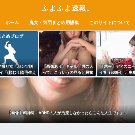
ふよふよ速報。
ホーム
鬼女・気団まとめ用語集
このサイトについて
ハメ撮り女「パンツ脱
【画像あり】ギャル「男の人
【悲報】ディズニ
イ「(頼む！陰毛生え
って、こういうの見ると興奮
り巻（600円）、卑
ててくれ！)」
するんだよね笑
」ﾊﾟｼｬ
否両論ｗｗｗｗｗｗ(
【画像】精神科「ADHDの人が治療しなかったらこんな人生です」→