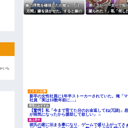
でしょ！？」俺「してないよ」←姉
も信じてもらえません。助けて
ているのだが・・・
嫁の浮気を確信したが敢えて「1ヶ
弟「エレベーターで知
主な税金の成り立ちを調べてみ
ィギュアがヤバすぎるｗｗｗｗｗｗ
月間」嫁を泳がせた。すると嫁の
蹴られた！」私「何し
不倫がトンデモないことに...
事情を聞いた家族全員
よ！」キチママ『そこに金庫があっ
自業自得」と呆れて
「泥は出てけ！二度と来るな！」結
彼「ちっ！」私「」
逆切れ。「何クラクション鳴らして
らｗｗｗｗｗ(※画像あり)
女子のこの動画、すげえええええｗ
ゃいら
車線を制限速度で走った結果
くる
やらかす←あまり悲しませないでく
新卒の女性社員に1年半ストーカーされていた。俺「
社員「実は10数年前に…」
【驚愕】私「今まで育てた分のお金返してね(冗談)」息
が病気になったから援助して欲しい」→
彼氏の家に泊まる事になり、ゲームで盛り上がってさ