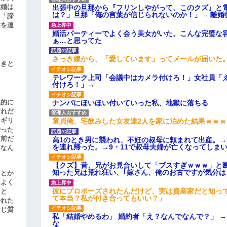
結婚は
出張中の旦那から『フリンしやがって、このクズ』と
は？」旦那「俺の言葉が信じられないのか！」→ 離婚
、「諦
女を連
婚活パーティーでよく会う美女がいた。こんな完璧な
ぁ…と思ってた
さっき嫁から、「愛しています」ってメールが届いた
引きと
テレワーク上司「会議中はカメラ付けろ！」女社員「
付けろ！」→
滅的に
ナンパにほいほい付いていった私、地獄に落ちる
どれだ
リギリ
童貞俺、宅飲みした女友達2人を家に泊めた結果ｗｗｗ
やった
名前だ
高1のとき男に襲われ、不妊の叔母に頼まれて出産。
を連れ帰った。→9・11で叔母夫婦が亡くなってしま
、なん
【クズ】昔、兄がお見合いして「ブスすぎｗｗｗ」と
知った兄は荒れ狂い、｢嫁さん、俺のお古ですが気分
」とか
をよく
彼にプロポーズされたんだけど、実は資産家だと知っ
たと
て本当？私が付き合ってもいい？」
かれた
同じ質
私「結婚やめるわ」 婚約者「え？なんでなんで？」 
な