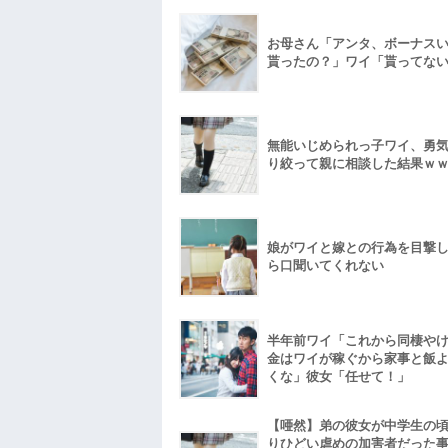
お母さん「アンタ、ボーナス
貰ったの？」ワイ「貰ってな
無能いじめられっ子ワイ、勇
り絞って親に相談した結果ｗ
娘がワイと嫁との行為を目撃
ら口聞いてくれない
半年前ワイ「これから同棲や
金はワイが稼ぐから家事と飯
くな」彼女「任せて！」
【唖然】弟の彼女が中学生の
りひどい虐めの加害者だった