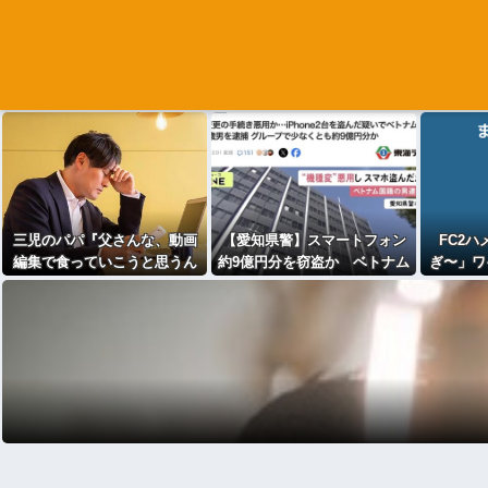
三児のパパ『父さんな、動画
【愛知県警】スマートフォン
FC2
編集で食っていこうと思うん
約9億円分を窃盗か ベトナム
ぎ〜」ワ
だ』→結果
国籍の男を逮捕