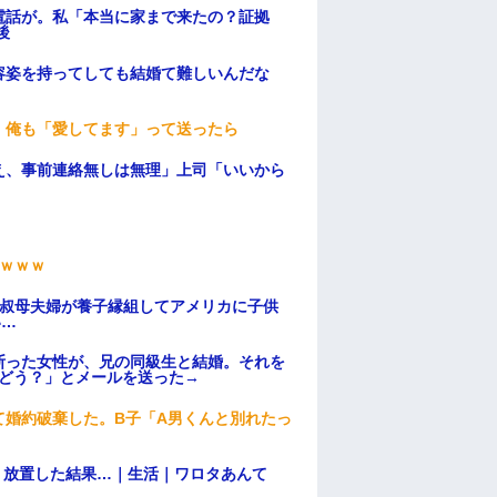
電話が。私「本当に家まで来たの？証拠
後
容姿を持ってしても結婚て難しいんだな
。俺も「愛してます」って送ったら
え、事前連絡無しは無理」上司「いいから
ｗｗｗ
→叔母夫婦が養子縁組してアメリカに子供
い…
断った女性が、兄の同級生と結婚。それを
はどう？」とメールを送った→
て婚約破棄した。B子「A男くんと別れたっ
→ 放置した結果…｜生活｜ワロタあんて