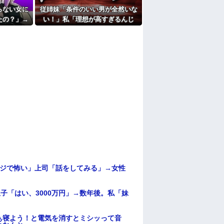
らない女に
従姉妹「条件のいい男が全然いな
たよ
たの？」→
い！」私「理想が高すぎるんじ
が「それは
ゃ…？」→婚活の愚痴を聞き続け
しまい…
た結果…
マジで怖い」上司「話をしてみる」→女性
子「はい、3000万円」→数年後。私「妹
ぁ寝よう！と電気を消すとミシッって音