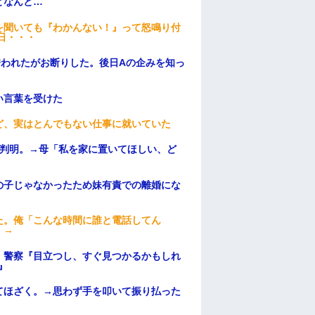
となんと…
を聞いても『わかんない！』って怒鳴り付
日・・・
誘われたがお断りした。後日Aの企みを知っ
い言葉を受けた
ど、実はとんでもない仕事に就いていた
が判明。→母「私を家に置いてほしい、ど
の子じゃなかったため妹有責での離婚にな
た。俺「こんな時間に誰と電話してん
）→
。警察『目立つし、すぐ見つかるかもしれ
』
てほざく。→思わず手を叩いて振り払った