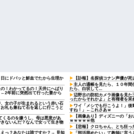
９日にドバッと鮮血でたから生理か
【訃報】名探偵コナン声優が死去
主人の通帳を見たら、１０年間
たの！わかってるの！天井にへばり
たら、白状して...
←2年前に突然出て行った妻から
辺野古の防犯カメラ画像を見た
ったからそれかよ」と有権者を呆
時、女の子が生まれるという赤い石
ワイ「メシでも行こうよ！」後
てお礼も兼ねて石を返しに行こうと
すね！」←これさあｗ
【画像あり】ディズニーの「お
してくるのを嫌うし、母は悪意があ
ｗｗｗｗｗ他
できないんだ？なんで女って生き物
【悲報】クロちゃん、とち狂っ
えっ？あなたは誰ですか？→ 見知
「部活辞めたい」て教師に言う