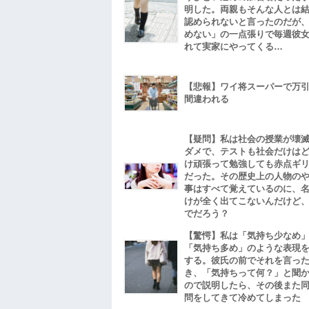
明した。両親もそんな人とは
認められないと言ったのだが
めない」の一点張りで毎週彼
れて実家にやってくる…
【悲報】ワイ将スーパーで万
間違われる
【疑問】私は社会の授業が壊
ダメで、テストも社会だけは
け頑張って勉強しても赤点ギ
だった。その歴史上の人物の
事はすべて覚えているのに、
けが全く出てこないんだけど
でだろう？
【驚愕】私は「気持ち少なめ
「気持ち多め」のような表現
する。彼氏の前でそれを言っ
き、「気持ちって何？」と聞
ので説明したら、その後また
問をしてきて冷めてしまった