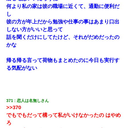
何より私の家は彼の職場に近くて、通勤に便利だ
ナンパにほいほい付いていった私、地獄に落ちる
し
彼の方が年上だから勉強や仕事の事はあまり口出
【まぬけ】夫「離婚だ！」私「わかった。で？」夫「慰謝料
だ！」私「いいけど弁護士通して。私も請求する」夫「」
しない方がいいと思って
話を聞くだけにしてたけど、それがだめだったの
32歳ワイ、34歳の可愛い女と付き合うも現実を知ってしまい無事
かな
死亡・・・
帰る帰る言って荷物もまとめたのに今日も実行す
【驚愕】5000円でＪＫと行為してきたが後悔しかない…
る気配がない
日曜日、会社の窓を見ると同僚の姿。俺（あれ？ディズニーシー
じゃ？）→俺電話「今何してんの？」同僚「シーで並んでるこ
と！」俺「会社にいない？」→次の瞬間、すごい鳥肌が立った
371
恋人は名無しさん
何年か前に妹は離婚している。当時生まれた姪が義弟の子じゃな
かったため妹有責での離婚になり…
>>370
でもでもだって構って私がいけなかったの はやめ
彼女(37)の情欲がえげつない件ｗｗｗｗｗｗｗ
ろ