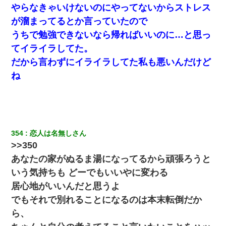
やらなきゃいけないのにやってないからストレス
全く親しくないママ友Aから突然「飲み会しよう」と誘われたがお
が溜まってるとか言っていたので
断りした。後日Aの企みを知ってゾッとするやら腹立つやら！
うちで勉強できないなら帰ればいいのに…と思っ
てイライラしてた。
デパートの外商『私さんだと名乗る女が、ツケで宝石を買おうと
していて…』私「！？」→ 翌日。ママ友たちの様子が微妙におか
だから言わずにイライラしてた私も悪いんだけど
しくなり・・・
ね
【身体で払わせて】女友達「ごめん、何も言わずにお金貸してく
ださい……」俺「いいよ！いくら？」女友達「10万円ぐら
い……」俺「ほい！10万！」→
クラスで一人無口で誰とも話さない男子がいた。→修学旅行に来
354
恋人は名無しさん
なかったその男子に女子達がお土産を渡した。5分後…
>>350
あなたの家がぬるま湯になってるから頑張ろうと
昨日37歳のおばさんと行為したんだけどめちゃくちゃだった
いう気持ちも どーでもいいやに変わる
居心地がいいんだと思うよ
【衝撃】職場に入って来た綺麗な新人さんに職場を案内すること
に → 新人「ドンッ！」私「！？」→ 突然、突き飛ばされて左手
でもそれで別れることになるのは本末転倒だか
の甲を踏みつけられて…
ら、