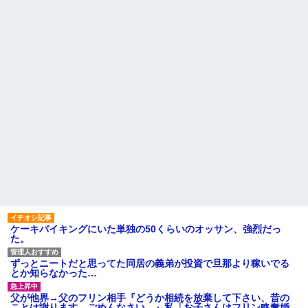
義兄嫁が「自己破産になる。
アンタのせいだ」と電話を寄越
実家に住んでる兄から「盆に
した。夫が確認すると借金は判
泊まりに来るなら嫁と子供に菓
明分だけで500万円。ブランドバ
子のひとつでも持ってきてよ」
ッグや時計をカードで買いサ...
って言われた。自分の実家に帰
るのに手土産なんて考えたこと
お気に入りの喫茶店のパート
なかった…
の口臭についてマスターにメモ
を渡した。その後は店員が無表
パート辞めるって報告した時
情になり、マスターも…
に迷惑だって言ってくる社員が
いて、その人の不満を言い返し
ハードオフに売っていた4万
てしまった
4000円のフィギュアがヤバすぎ
るｗｗｗｗｗｗ「こんな高い
【警告】職務経歴書の『最初
の？ｗｗ」「逆に超安い」
の5行に書くべきこと』がこれ
私「ちょっと、人の家の金庫
主な税金の成り立ちを調べて
触らないでよ！」キチママ『そ
みたよ
こに金庫があったから、開けて
みようとしただけ☆』義兄「泥
は出てけ！二度と来るな！」結
果・・・
私「初めて飲む味だけどなん
のお茶？」彼「ちっ！」私「」
ケーキバイキングにいた単独の50くらいのオッサン、強烈だっ
【GIF】JSのカンチョーワロ
た。
タ
後続車にクラクションを鳴ら
され彼氏が逆切れ。「何クラク
ずっとニートだと思ってた同居の義弟が投資で旦那より稼いでる
ション鳴らしてんだ！降りてこ
とか知らなかった…
いよ！」と怒鳴りだし...
【衝撃】報酬100万円超の治験
父が他界→父のフリン相手『どうか相続を放棄して下さい、昔の
募集がこちらｗｗｗｗｗ(※画像
ことは謝ります。ごめんなさい…』私「お子さんはフリン略奪婚