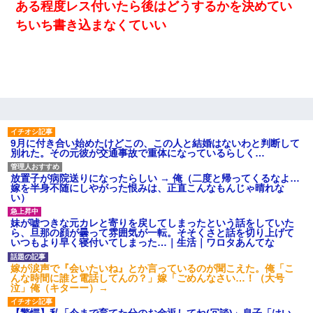
ある程度レス付いたら後はどうするかを決めてい
嫁が弁護士を連れてきて「悪いと思うなら慰謝料を払って離婚し
ちいち書き込まなくていい
ろ」→ 俺「完全に恐喝になってますね」「お前、これが詐欺だっ
て知ってる？」
9月に付き合い始めたけどこの、この人と結婚はないわと判断して
別れた。その元彼が交通事故で重体になっているらしく…
放置子が病院送りになったらしい → 俺（二度と帰ってくるなよ…
嫁を半身不随にしやがった恨みは、正直こんなもんじゃ晴れな
い）
妹が嘘つきな元カレと寄りを戻してしまったという話をしていた
ら、旦那の顔が曇って雰囲気が一転。そそくさと話を切り上げて
いつもより早く寝付いてしまった…｜生活｜ワロタあんてな
嫁が涙声で『会いたいね』とか言っているのが聞こえた。俺「こ
んな時間に誰と電話してんの？」嫁「ごめんなさい…！（大号
泣」俺（キターー）→