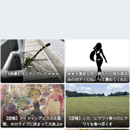
【画像】オニヤンマいたｗｗｗ
★★水着姿を見た彼氏が「核兵器並
みのボディだね」って褒めてくれた
(´；ω；｀)
【悲報】メイドインアビスの主題
【悲報】シカ、ヒマワリ祭りのヒマ
歌、ホロライブに決まって大炎上w
ワリを食べ尽くす
wwww