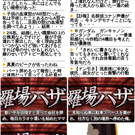
しょ濡れなんだけど」旅行から
ようとしたら…夫にはとんでも
帰った友人から届いた一通の続
ない秘密があった
き…
子供の血液型がAB型だった。
【訃報】名探偵コナン声優が
私は手術したことあるからA型で
死去 → 今トンデモナイことにな
合ってるし…旦那(O型)の血液型
ってる・・・
を調べてみよう」→ 結果・・・
※ガンダム ガンキャノン
2/6私、結婚したい職業NO.1の
ガンタンク ガン○○○ ←一番違
公務員なんですけど、嫁が子供
和感ないV作戦の4機目を考えた
連れて家出した。全く理由は思
奴が優勝他
いつかないけど強いてあげると
すれば母のせいかもしれない。
「『きれいに書きなさい』と
嫁のせいでアトピー悪化しそう
言ってもきれいに書いてくれな
→
い」って、それ自体毒親の言う
常套句だろ
真夏のピークが去ったわね
【ドン引き】流産後に冷淡な
パート辞めるって報告した時
彼氏…彼女がとった衝撃の行動
に迷惑だって言ってくる社員が
がコレｗｗｗｗ
いて、その人の不満を言い返し
てしまった
日頃からセクハラ三昧で毎回
周囲に〆られても反省しないウ
ATMで何度も入出金を繰り返
トに、とうとう後ろから抱きつ
す人に声をかけた若い女性にモ
かれて胸を掴まれた → 私は肘で
ヤっとする。若い人ってそんな
ウトの腹を思い切りどついて、○
余裕ないのかな？
玉あたりを蹴飛ばし…
友達の家に遊びに行ったらア
【正論】彫り師YouTuber「刺
歌い手を目指すと言って会社を辞
見知らぬ車に駐車スペースを塞が
ルバムに私の写真が飾ってあっ
青タトゥー入れてる奴は全員バ
た。しかも私が知らない写真
め、毎日カラオケ通いを始めたママ
れ、仕方なく別の場所へ停めた俺。
カです。偏見は正しい。すごい
レストランで。夫婦「今日は
民度低い」
友。嫌な予感は見事に当たってしま
気づけばパトカーまで来る騒ぎにな
娘の誕生日なんです」店員
【朗報】寺田心、週6ジム通い
い…
って…
「少々お待ちください」→運ば
で体重62kg→82kgに