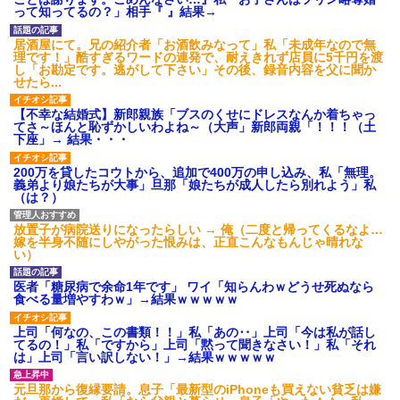
あり)
って知ってるの？」相手『 』結果→
【ネット騒然】惨殺されたタ
ワマン頂き女子のこの動画、す
居酒屋にて。兄の紹介者「お酒飲みなって」私「未成年なので無
げえええええｗｗｗｗｗｗｗｗ
理です！」酷すぎるワードの連発で、耐えきれず店員に5千円を渡
ｗｗｗ
し「お勘定です。逃がして下さい」その後、録音内容を父に聞か
せたら...
【愕然】白のクラウン俺氏、
高速道路左車線を制限速度で走
った結果wwwwwwwwwwww
【不幸な結婚式】新郎親族「ブスのくせにドレスなんか着ちゃっ
てさ～ほんと恥ずかしいわよね～（大声」新郎両親「！！！（土
百年の恋12-899 食べた量を
下座」→ 結果・・・
張り合ってくる
【悲報】佐藤輝明・・・２軍
200万を貸したコウトから、追加で400万の申し込み、私「無理。
でも盛大にやらかす←あまり悲
義弟より娘たちが大事」旦那「娘たちが成人したら別れよう」私
しませないでくれ
（は？）
放置子が病院送りになったらしい → 俺（二度と帰ってくるなよ…
嫁を半身不随にしやがった恨みは、正直こんなもんじゃ晴れな
い）
医者「糖尿病で余命1年です」 ワイ「知らんわｗどうせ死ぬなら
食べる量増やすわｗ」→結果ｗｗｗｗｗ
上司「何なの、この書類！！」私「あの‥」上司「今は私が話し
てるの！」私「ですから」上司「黙って聞きなさい！」私「それ
は」上司「言い訳しない！」→結果ｗｗｗｗｗ
元旦那から復縁要請。息子「最新型のiPhoneも買えない貧乏は嫌