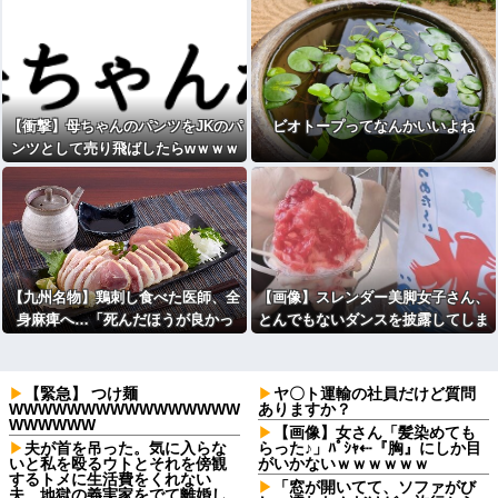
【衝撃】母ちゃんのパンツをJKのパ
ビオトープってなんかいいよね
ンツとして売り飛ばしたらwｗｗｗ
ｗｗｗｗｗｗwwww
【九州名物】鶏刺し食べた医師、全
【画像】スレンダー美脚女子さん、
身麻痺へ…「死んだほうが良かっ
とんでもないダンスを披露してしま
た」
う
【緊急】 つけ麺
ヤ〇ト運輸の社員だけど質問
WWWWWWWWWWWWWWWW
ありますか？
WWWWWW
【画像】女さん「髪染めても
夫が首を吊った。気に入らな
らった♪」ﾊﾟｼｬ⇠『胸』にしか目
いと私を殴るウトとそれを傍観
がいかないｗｗｗｗｗｗ
するトメに生活費をくれない
「窓が開いてて、ソファがび
夫…地獄の義実家をでて離婚し