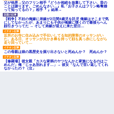
父が他界→父のフリン相手『どうか相続を放棄して下さい、昔の
ことは謝ります。ごめんなさい…』私「お子さんはフリン略奪婚
って知ってるの？」相手『 』結果→
【戦争】不妊の俺嫁に弟嫁が2日間4歳児を託児 俺嫁はそこまで気
にしてなかったが、あまりにも子供が俺嫁に懐くので最後らへん
顔引きつってた → そして弟嫁が迎えに来た翌日…
近所のお寺に住み込みで手伝いしてる知的障害のオッサンがい
た。ある日、オッサンが火かき棒を持って顔を真っ赤にしながら
走り回っていて…
この母親は娘の黒歴史を掘り出さないと死ぬんか？ 死ぬんか？
【修羅場】彼女親「カスな家柄のヤツなんかと家族になるのはご
めんだ」俺「じゃあ別れます…」→ 彼女「なんで言い返してくれ
なかったの？（泣」