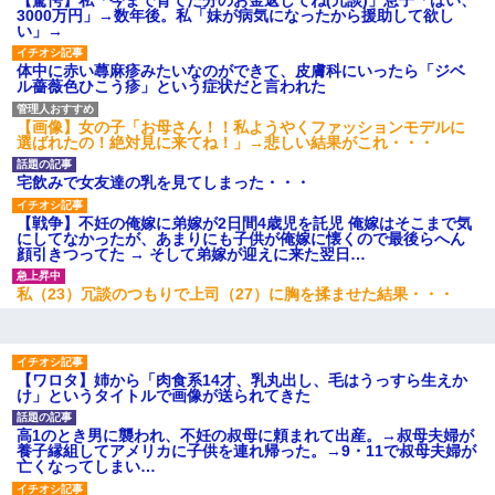
【驚愕】私「今まで育てた分のお金返してね(冗談)」息子「はい、
3000万円」→数年後。私「妹が病気になったから援助して欲し
い」→
体中に赤い蕁麻疹みたいなのができて、皮膚科にいったら「ジベ
ル薔薇色ひこう疹」という症状だと言われた
【画像】女の子「お母さん！！私ようやくファッションモデルに
選ばれたの！絶対見に来てね！」→悲しい結果がこれ・・・
宅飲みで女友達の乳を見てしまった・・・
【戦争】不妊の俺嫁に弟嫁が2日間4歳児を託児 俺嫁はそこまで気
にしてなかったが、あまりにも子供が俺嫁に懐くので最後らへん
顔引きつってた → そして弟嫁が迎えに来た翌日…
私（23）冗談のつもりで上司（27）に胸を揉ませた結果・・・
【ワロタ】姉から「肉食系14才、乳丸出し、毛はうっすら生えか
け」というタイトルで画像が送られてきた
高1のとき男に襲われ、不妊の叔母に頼まれて出産。→叔母夫婦が
養子縁組してアメリカに子供を連れ帰った。→9・11で叔母夫婦が
亡くなってしまい…