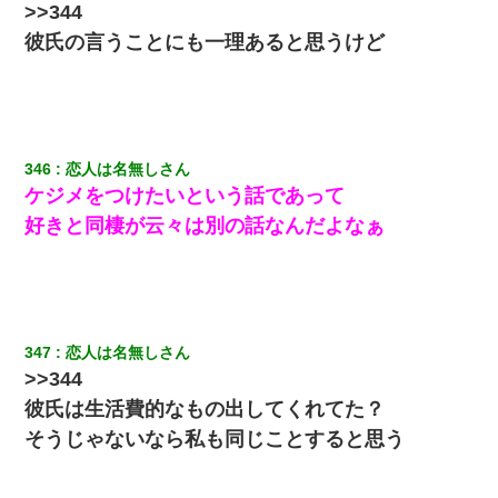
ら、旦那の顔が曇って雰囲気が一転。そそくさと話を切り上げて
>>344
いつもより早く寝付いてしまった…｜生活｜ワロタあんてな
彼氏の言うことにも一理あると思うけど
男だけどリベンジポノレノの被害者になって未だに人生が立ち直
せない
私が遺産を相続。→それを知った義両親が「旅行代金を出せ！」
346
恋人は名無しさん
「リフォーム費用を負担しろ！」「金の管理は私達がする！」と
浅ましくも集りにきた。
ケジメをつけたいという話であって
好きと同棲が云々は別の話なんだよなぁ
私（23）冗談のつもりで上司（27）に胸を揉ませた結果・・・
妊娠中に「おいこのブタ女！てめー席譲れ！」と絡まれ腹を殴る
真似された。泣きながら夫に話すと一年後に…
347
恋人は名無しさん
>>344
テレワーク上司「会議中はカメラ付けろ！」女社員「え、事前連
絡無しは無理」上司「いいから付けろ！」→
彼氏は生活費的なもの出してくれてた？
そうじゃないなら私も同じことすると思う
夫に癌の余命宣告。その闘病中に長女から信じられない言葉を受
けた