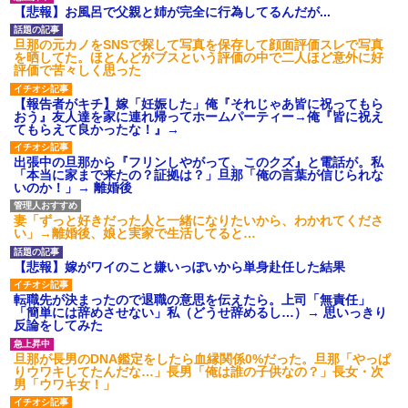
【悲報】お風呂で父親と姉が完全に行為してるんだが...
旦那の元カノをSNSで探して写真を保存して顔面評価スレで写真
を晒してた。ほとんどがブスという評価の中で二人ほど意外に好
評価で苦々しく思った
【報告者がキチ】嫁「妊娠した」俺『それじゃあ皆に祝ってもら
おう』友人達を家に連れ帰ってホームパーティー→俺『皆に祝え
てもらえて良かったな！』→
出張中の旦那から『フリンしやがって、このクズ』と電話が。私
「本当に家まで来たの？証拠は？」旦那「俺の言葉が信じられな
いのか！」→ 離婚後
妻「ずっと好きだった人と一緒になりたいから、わかれてくださ
い」→離婚後、娘と実家で生活してると…
【悲報】嫁がワイのこと嫌いっぽいから単身赴任した結果
転職先が決まったので退職の意思を伝えたら。上司「無責任」
「簡単には辞めさせない」私（どうせ辞めるし…）→ 思いっきり
反論をしてみた
旦那が長男のDNA鑑定をしたら血縁関係0%だった。旦那「やっぱ
りウワキしてたんだな…」長男「俺は誰の子供なの？」長女・次
男「ウワキ女！」