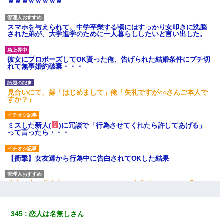
ｗｗｗｗｗｗｗｗ
スマホを与えられて、中学卒業する頃にはすっかり女叩きに洗脳
された弟が、大学進学のために一人暮らししたいと言い出した。
彼女にプロポーズしてOK貰った俺、告げられた結婚条件にブチ切
れて無事婚約破棄・・・
見合いにて。嫁「はじめまして」俺「失礼ですが○○さんご本人で
すか？」
ミスした新人(
)に冗談で「行為させてくれたら許してあげる」
って言ったら・・・
【衝撃】女友達から行為中に告白されてOKした結果
体中に赤い蕁麻疹みたいなのができて、皮膚科にいったら「ジベ
ル薔薇色ひこう疹」という症状だと言われた
345
恋人は名無しさん
妹が嘘つきな元カレと寄りを戻してしまったという話をしていた