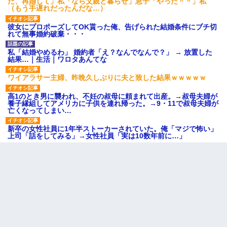
だ、再婚して」私「なら父親と暮らせ」息子「やった＾＾」私
（もう手遅れだったんだな…）
彼女にプロポーズしてOK貰った俺、告げられた結婚条件にブチ切
れて無事婚約破棄・・・
私「結婚やめるわ」 婚約者「え？なんでなんで？」 → 放置した
結果…｜生活｜ワロタあんてな
ワイアラサー主婦、昨晩久しぶりに夫と致した結果ｗｗｗｗｗ
高1のとき男に襲われ、不妊の叔母に頼まれて出産。→叔母夫婦が
養子縁組してアメリカに子供を連れ帰った。→9・11で叔母夫婦が
亡くなってしまい…
新卒の女性社員に1年半ストーカーされていた。俺「マジで怖い」
上司「話をしてみる」→女性社員「実は10数年前に…」