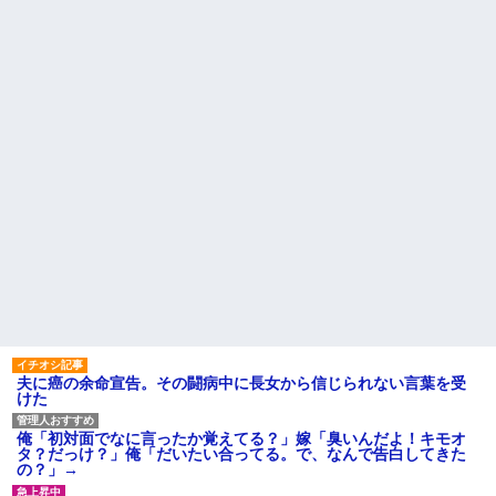
夫に癌の余命宣告。その闘病中に長女から信じられない言葉を受
けた
俺「初対面でなに言ったか覚えてる？」嫁「臭いんだよ！キモオ
タ？だっけ？」俺「だいたい合ってる。で、なんで告白してきた
の？」→