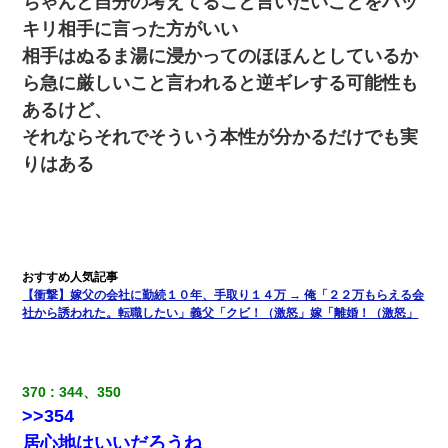
ちゃんと自分の考えてること言いたいことをハッ
9月に付き合い始めたけどこの、この人と結婚はないわと判断して
別れた。その元彼が交通事故で重体になっているらしく…
キリ相手に言った方がいい
相手はぬるま湯に浸かってのほほんとしているか
父が他界→父のフリン相手『どうか相続を放棄して下さい、昔の
ら急に厳しいこと言われると逆ギレする可能性も
ことは謝ります。ごめんなさい…』私「お子さんはフリン略奪婚
って知ってるの？」相手『 』結果→
あるけど、
それならそれでそういう本性が分かるだけでも実
【考察】兄嫁急死の1年後、兄が引越すというので手伝いに行った
りはある
ら下着が入った引き出しの奥にとんでもないモノを見つけた
転職先が決まったので退職の意思を伝えたら。上司「無責任」
「簡単には辞めさせない」私（どうせ辞めるし…）→ 思いっきり
反論をしてみた
【衝撃】嫁父の会社に勤続１０年、手取り１４万 → 俺「２２万もらえる会
父親がくも膜下出血で突然ﾀﾋ。→母の貯金が0なことが判明。→母
社から誘われた。転職したい」義父「クビ！（激怒」嫁「離婚！（激怒」
「私を家に置いてほしい、どうか見捨てないで(土下座」俺・嫁
「…」
居酒屋にて。兄の紹介者「お酒飲みなって」私「未成年なので無
370
344、350
理です！」酷すぎるワードの連発で、耐えきれず店員に5千円を渡
>>354
し「お勘定です。逃がして下さい」その後、録音内容を父に聞か
せたら...
居心地はいいだろうね