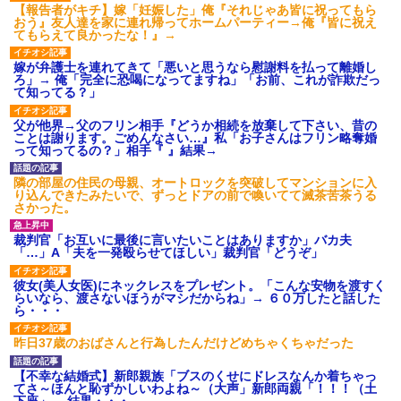
【報告者がキチ】嫁「妊娠した」俺『それじゃあ皆に祝ってもら
おう』友人達を家に連れ帰ってホームパーティー→俺『皆に祝え
てもらえて良かったな！』→
嫁が弁護士を連れてきて「悪いと思うなら慰謝料を払って離婚し
ろ」→ 俺「完全に恐喝になってますね」「お前、これが詐欺だっ
て知ってる？」
父が他界→父のフリン相手『どうか相続を放棄して下さい、昔の
ことは謝ります。ごめんなさい…』私「お子さんはフリン略奪婚
って知ってるの？」相手『 』結果→
隣の部屋の住民の母親、オートロックを突破してマンションに入
り込んできたみたいで、ずっとドアの前で喚いてて滅茶苦茶うる
さかった。
裁判官「お互いに最後に言いたいことはありますか」バカ夫
「…」A「夫を一発殴らせてほしい」裁判官「どうぞ」
彼女(美人女医)にネックレスをプレゼント。「こんな安物を渡すく
らいなら、渡さないほうがマシだからね」→ ６０万したと話した
ら・・・
昨日37歳のおばさんと行為したんだけどめちゃくちゃだった
【不幸な結婚式】新郎親族「ブスのくせにドレスなんか着ちゃっ
てさ～ほんと恥ずかしいわよね～（大声」新郎両親「！！！（土
下座」→ 結果・・・