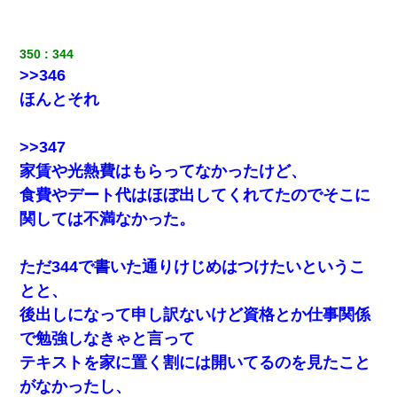
小学生の妹が20代の弟とチューしてるのに、見て見ぬふりの親を
見てから実家を出た。それから15年、妹が弟の子を妊娠したらし
くもう堕胎できない月なんだと母から連絡がきた…｜生活｜ワロ
350
344
タあんてな
>>346
ほんとそれ
彼女との行為を録画した結果→衝撃の事実が判明したｗｗｗｗｗ
ｗ
>>347
新卒の女性社員に1年半ストーカーされていた。俺「マジで怖い」
家賃や光熱費はもらってなかったけど、
上司「話をしてみる」→女性社員「実は10数年前に…」
食費やデート代はほぼ出してくれてたのでそこに
関しては不満なかった。
新築の家で。クラクラするくらいの「白粉の匂い」が鼻につくも
嫁＆娘「そんな匂いしない…」ある日、友人奥「素敵なアンティ
ークですね！」俺（！？）
ただ344で書いた通りけじめはつけたいというこ
とと、
出張中の旦那から『フリンしやがって、このクズ』と電話が。私
「本当に家まで来たの？証拠は？」旦那「俺の言葉が信じられな
後出しになって申し訳ないけど資格とか仕事関係
いのか！」→ 離婚後
で勉強しなきゃと言って
テキストを家に置く割には開いてるのを見たこと
婚活パーティーでよく会う美女がいた。こんな完璧な容姿を持っ
てしても結婚て難しいんだなぁ…と思ってた
がなかったし、