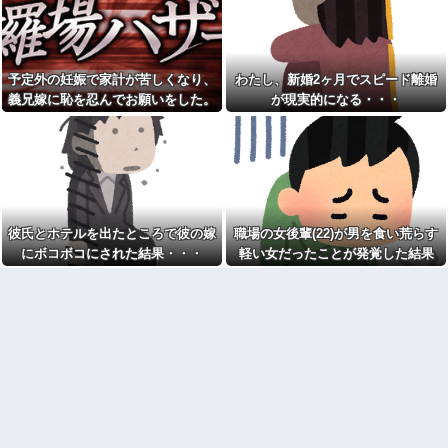
れてきた"あるもの"に思わず涙
wwwwwwww
がこぼれて…
スッポン解体動画を見る彼女
何度もお金を貸してきたシン
「美味しそう♪」→俺「生きたま
ママ妹が、今度はランドセル代
ま捌かれて可哀想だろ！サイコ
と制服代まで要求してきた。そ
パスか？」←お前らどっち？
予定外の妊娠で家計が苦しくなり、
わたし、新婚2ヶ月でスピード離婚
の裏事情を知って頭を抱えるこ
とに…
「仕事にあぶれたから雇って
義兄嫁に恥を忍んでお願いをした。
が現実的になる・・・
ほしい、なんでもする」とキチ
お前ら「日本も核武装汁！」
その返事が予想外すぎて…
ママがやってきた
←１万発の核弾頭どこに
トメ「お腹の子は孫と認めな
イーロン・マスク「中国のロ
い！」とイキるクソトメに父親
ボットはデタラメで遠隔操作し
不明のコトメ子を引き合いに出
てるだけ」
した私。トメ「米軍の血筋
【画像】森高千里(55) 「ミニ
よ！」私「〇〇じゃないです
スカートはとてもムリよ若い子
か」←得体の知れない～はお前
には負けるわ」←ワイらにはブ
（コトメ）のところだろｗ
彼氏とホテルを出たところで彼の嫁
職場の女後輩(22)が男を食い荒らす
ッ刺さりまくってしまうw w w
【衝撃】秋田県の超エリート
にボコボコにされた結果・・・
軽い女だったことが発覚した結果
w w w
幹部、オンライン会見に「バス
【画像】美人インフルエンサ
ローブ姿＋タバコ」で登場し大
ーさん「20歳でアルファード一
問題に
括で買えちゃう私って素敵」←
家族4人食費月2万円献立がXで
これってガチなん？それともネ
話題に「子どもの成長期には月8
タなん？w w w w w w w w w
万円は必要」「業務スーパー活
【驚愕】女さん「43億円注文
用なら可能かも」
して………キャンセルっと！」
彼女とレストランに行って、
←こいつの目的って一体なんな
俺がソファーに座ったら彼女が
の？？？？？？？
「えっ？」という顔に。俺「ソ
【大炎上】 ふつうの日本人、
ファーになんかついてた？」彼
ガチで滅びそう…
女「いや、別に…」→食事後、
彼女から…