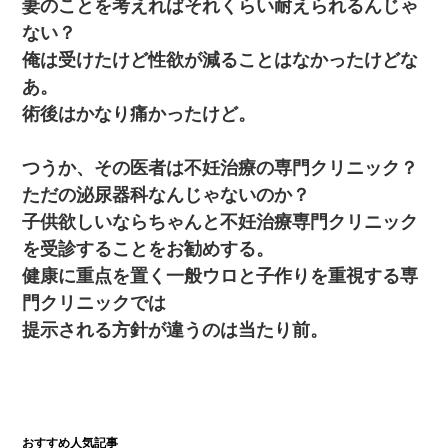
妻のことを考えればそれくらい耐えられるんじゃ
新卒の女性社員に1年半ストーカーされていた。俺「マジで怖い」
上司「話をしてみる」→女性社員「実は10数年前に…」
ない？
俺は受けたけど性欲が減ることはなかったけどな
嫁に不倫されたから嫁と不倫相手に1000万の慰謝料請求した
あ。
術後はかなり痛かったけど。
【考察】兄嫁急死の1年後、兄が引越すというので手伝いに行った
ら下着が入った引き出しの奥にとんでもないモノを見つけた
つうか、その医者は不妊治療の専門クリニック？
ただの泌尿器科なんじゃないのか？
「お前の父ちゃんは自宅警備員」とかからかわれたけど、実はと
んでもない仕事に就いていた
子供欲しいならちゃんと不妊治療専門クリニック
を受診することをお勧めする。
【衝撃】ある工場に配属すると、女の人がみんな退職してしま
健康に重点を置く一般ウロと子作りを重視する専
う。会社「仕事がハードだし田舎で娯楽も少ないからキツイの
か…」→ 実際は違った
門クリニックでは
提示される方針が違うのは当たり前。
この母親は娘の黒歴史を掘り出さないと死ぬんか？ 死ぬんか？
【画像】女上司(30)「終電なくなったね…部屋くる？」ワイ「行
きます！」