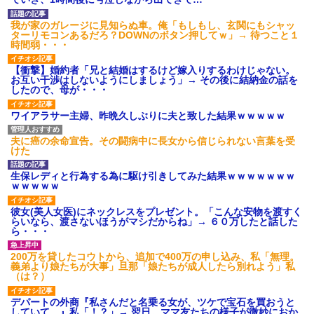
【画像】令和最新版のあのち
ｗｗｗｗｗｗ
ゃん、可愛過ぎてワイらにブッ
コトメの結婚式で、知らない
刺さりまくりw w w w w w
我が家のガレージに見知らぬ車。俺「もしもし、玄関にもシャッ
間にお祝いの歌を弾き語りする
ターリモコンあるだろ？DOWNのボタン押してｗ」→ 待つこと１
ワイの妻(35)、町内会の掃除か
事になってた
時間弱・・・
ら汗だくで帰宅ｗｗｗｗｗｗ
旦那の同僚女が旦那の元カ
ハードオフに売っていた4万
ノ。なのにしょっちゅうペアで
【衝撃】婚約者「兄と結婚はするけど嫁入りするわけじゃない。
4000円のフィギュアがヤバすぎ
仕事してて遅くまで残業したり
お互い干渉はしないようにしましょう」→ その後に結納金の話を
るｗｗｗｗｗｗ「こんな高い
二人で出張に行ったり。なんで
したので、母が・・・
の？ｗｗ」「逆に超安い」
「今度の出張は一人で行く」っ
て嘘つくのかな
私「ちょっと、人の家の金庫
ワイアラサー主婦、昨晩久しぶりに夫と致した結果ｗｗｗｗｗ
触らないでよ！」キチママ『そ
休んだ翌日、先輩パートに申
こに金庫があったから、開けて
し送りあるかと確認したらいき
みようとしただけ☆』義兄「泥
なりキレられた。このパートの
夫に癌の余命宣告。その闘病中に長女から信じられない言葉を受
は出てけ！二度と来るな！」結
性格悪くないか？
けた
果・・・
【速報】専門家「イオンモー
私「初めて飲む味だけどなん
ル熊本の爆心地に”こんなも
生保レディと行為する為に駆け引きしてみた結果ｗｗｗｗｗｗｗ
のお茶？」彼「ちっ！」私「」
の”があったんだけど…」
ｗｗｗｗｗ
【GIF】JSのカンチョーワロ
主な税金の成り立ちを調べて
タ
みたよ
彼女(美人女医)にネックレスをプレゼント。「こんな安物を渡すく
後続車にクラクションを鳴ら
らいなら、渡さないほうがマシだからね」→ ６０万したと話した
され彼氏が逆切れ。「何クラク
ら・・・
ション鳴らしてんだ！降りてこ
いよ！」と怒鳴りだし...
200万を貸したコウトから、追加で400万の申し込み、私「無理。
【衝撃】報酬100万円超の治験
義弟より娘たちが大事」旦那「娘たちが成人したら別れよう」私
募集がこちらｗｗｗｗｗ(※画像
（は？）
あり)
【ネット騒然】惨殺されたタ
デパートの外商『私さんだと名乗る女が、ツケで宝石を買おうと
ワマン頂き女子のこの動画、す
していて…』私「！？」→ 翌日。ママ友たちの様子が微妙におか