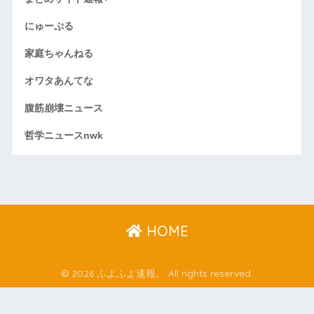
にゅーぷる
家庭ちゃんねる
オワタあんてな
腹筋崩壊ニュース
哲学ニュースnwk
HOME
© 2026 ふよふよ速報。 All rights reserved.