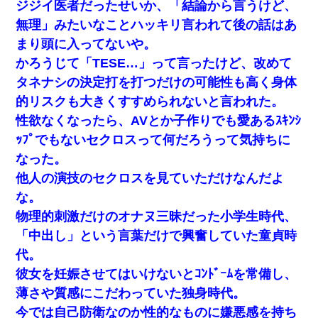
三年働いてたパートを突然クビになった。しかし元職場の主要取
ジジイ医者だったせいか、「結論から言うけど、
引先のトップが母方の叔父だったので…
無理」みたいなことハッキリ言われて後の話はあ
まり頭に入ってないや。
義兄嫁「娘が大学に入ったら下宿させて」私「しつこい、学校斡
旋のアパートに行け」→ 旦那が義兄に通報したら「志望校を変え
かろうじて「TESE…」って言ったけど、改めて
ろ！」とキレて・・・
タネナシの決定打を打つだけの可能性も高く身体
的リスクも大きくすすめられないと言われた。
ミスした新人(
)に冗談で「行為させてくれたら許してあげる」
って言ったら・・・
性欲なくなったら、AVとか子作りでも愛あるｽｷﾝｼ
ｯﾌﾟでもないセクロスって何だろうって気持ちに
【衝撃】職場に入って来た綺麗な新人さんに職場を案内すること
なった。
に → 新人「ドンッ！」私「！？」→ 突然、突き飛ばされて左手
の甲を踏みつけられて…
他人の演技のセクロスを見ていただけなんだよ
な。
【まぬけ】夫「離婚だ！」私「わかった。で？」夫「慰謝料
物理的刺激だけのオナヌ三昧だった小学生時代、
だ！」私「いいけど弁護士通して。私も請求する」夫「」
「中出し」という言葉だけで興奮していた童貞時
代。
9月に付き合い始めたけどこの、この人と結婚はないわと判断して
別れた。その元彼が交通事故で重体になっているらしく…
彼女を妊娠させてはいけないとｺﾝﾄﾞｰﾑを常備し、
薄さや質感にこだわっていた独身時代。
彼女(37)の情欲がえげつない件ｗｗｗｗｗｗｗ
今では自己防衛なのか性的なものに嫌悪感を持ち