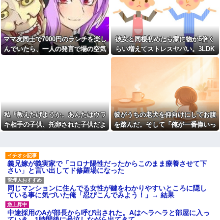
と穴の中に嫁がいて...
り
コネで中途採用された取引先
【復縁】20年越しの感動再
の息子、常識がないどころかガ
婚！嫁の涙のワケとは？ｗｗｗ
チヤバい奴
ｗ
離婚した元妻が突然失踪して
ママ友同士で7000円のランチを楽し
彼女と同棲初めたら家に物が5倍く
【ドン引き】嫁に介護押しつ
しまった。娘の母親でもある相
けてたら家追い出されて更地に
んでいたら、一人の発言で場の空気
らい増えてストレスヤバい。3LDK
手だから放っておけず連絡を探
された話…
すことに…
が凍りついた。その理由とは…
で余裕だろと思ってたけど全部埋め
妻の浮氣が発覚。俺「離婚
おばさんの一人旅
やがった
だ」妻の謝罪と子供の願いに根
【画像】アイドルのオフ会の
負けして再構築し、２週間後に
光景、レベチw w w w w w w w
また浮気。俺「今度こそ離婚
w w w
だ」妻「離婚するなら飛び降り
る！」俺「ご自由に＾＾」→結
【ファ！？】面接官「日本に
果
刀鍛冶は何人いるか推定してく
私「教えたげようか。あんたはウワ
彼がうちの老犬を仰向けにしてお腹
ださい」 俺「188人です」 面
【衝撃】同日の同時刻に病気
接官「どういう風に考えました
の男性と事故の男性が救急搬送
キ相手の子供、托卵された子供だよ
を踏んだ。そして「俺が一番偉いっ
か？」 俺「知ってました」→
されて来た。最初に運ばれて来
ｗ」A「いい加減なこというな！」
てわかって、おとなしくしてるだ
この後『こう』なったんだがマ
たのは事故の男?生で、イケメン
ジで納得いかない！！！！！
だったが中身ザンネン。もう1人
私「みんな知ってるよ？かわいそう
ろ」と…
は┐(-｡ｰ;)┌ﾔﾚﾔﾚ
【画像】宇垣美里「学生時代
だから言ってないだけｗ」 → そ
は全然モテなかったです」←こ
取り放題でてんこ盛りにして
義兄嫁が義実家で「コロナ陽性だったからこのまま療養させて下
してAはA母に確認してしまう……..
れほんまかぁ？w w w w w w w
るのはまあ見かけるが持ち帰り
さい」と言い出してド修羅場になった
w
はなしでしょう、、、
【画像】タトゥーだらけの美
女「赤ちゃん抱っこしてみま
同じマンションに住んでる女性が鍵をわかりやすいところに隠し
人海鮮料理人、現る！！←コレ
すか～？w」ワイ（やめろおおお
ている事に気づいた俺「忍びこんでみよう！」→ 結果
はセクシー過ぎてワイらにブッ
おおおおおおおおおおお）
刺さりまくりw w w w w w w w
【画像】このボケて、破壊力
w
中途採用のAが部長から呼び出された。Aはヘラヘラと部屋に入っ
ありすぎてクッソワロタｗｗｗ
ていき、1時間後に号泣しながら出てきて…