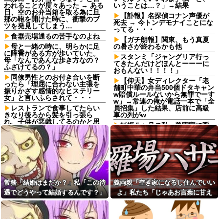
われることが度々あった → ある
いうことは…？」→結果
日、空のお弁当箱を取る為に旦
【訃報】名探偵コナン声優が
那の鞄を開けた時に、衝撃のブ
死去 → 今トンデモナイことにな
ツを発見してしまう…
ってる・・・
食器売場通るの苦手なのよね
【ガチ朗報】関東、もう真夏
母と一緒の時に、明らかに足
の暑さが終わるかも他
に障害がある方が歩いていた。
スタンミ「ジャングリア行っ
母「なんであんな歩き方なの？
てきたんだけどほんとーーーに
ふざけてるの？」
おもんない！！！！」
同僚男性とのお付き合いを断
【仰天】女ディレクター「老
ったら「理屈に合わない主張を
舗町中華の弁当500個ドタキャン
振りかざす感情的なヒステリー
w賠償ルールないから無罪でーす
女」と言いふらされて・・・
w」→常連の俺が電話一本で「全
レストランで食事してたらい
員招集」した結果、店前に高級
きなり後ろから髪を引っ張ら
車の列がw
れ、子供が悪戯してるのかと思
妊娠５ヶ月の私、義実家に呼
い注意しようと振り向こうとし
ばれて行ってきた。治療を経て
たら耳元でハサミの音がした！...
妊娠５ヶ月になった義妹を引き
姉は馬鹿。初めて外走ってガ
合いに出され、トメから放たれ
ソスタに給油に行った時に車体
た「耳を疑う理不尽すぎる一
やガラスにガソリンかけるレベ
言」に愕然←妊娠時期の操作と
ルの馬鹿
か超能力者かよ
私には車いすの友人がいるん
日頃から「泥棒の9割は韓国
常務「結婚はまだか？」私「この待
義両親「空き家になるし住んでいい
だけど、無給で尽くすことに疲
人」と嫌韓発言を繰り返すト
れてしまった。自分のええかっ
メ！冬ソナにハマり私のヨン様
遇でどうやって結婚するんです？」
よ」私たち「じゃあお言葉に甘え
こしいで、自分が潰れそう
グッズを勝手に持ち出したの
→飲み会で本音を返したら場が静ま
て…」→引っ越した途端、予想外の
で、トメ自身の「あの自論」で
妻の実家の前を通ると庭に大
撃退したったｗｗ←矛盾だらけ
り返って…
出来事が待っていて…
きな穴が。びっくりして近寄る
のトメにブーメラン刺さりまく