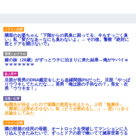
隣室のお婆ちゃん「下階からの異臭に困ってる、今もすっごく臭
い」私「変だなあ～なにも臭わないよ」→ その後。警察『絶対に
窓とドアを開けないで』
嫁の妹（26歳）がずっとウチに泊まりに来た結果→俺がヤバイｗ
ｗｗｗｗｗｗｗ
旦那が長男のDNA鑑定をしたら血縁関係0%だった。旦那「やっぱ
りウワキしてたんだな…」長男「俺は誰の子供なの？」長女・次
男「ウワキ女！」
転職先が決まったので退職の意思を伝えたら。上司「無責任」
「簡単には辞めさせない」私（どうせ辞めるし…）→ 思いっきり
反論をしてみた
隣の部屋の住民の母親、オートロックを突破してマンションに入
り込んできたみたいで、ずっとドアの前で喚いてて滅茶苦茶うる