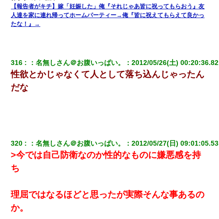
【報告者がキチ】嫁「妊娠した」俺『それじゃあ皆に祝ってもらおう』友
元夫の連れ子「俺の結婚式の時くらい、母親としての責任を果た
人達を家に連れ帰ってホームパーティー→俺『皆に祝えてもらえて良かっ
そうとは思わないのか！」→どうも連れ子は…
たな！』→
【驚愕】5000円でＪＫと行為してきたが後悔しかない…
316
：
名無しさん＠お腹いっぱい。
：
2012/05/26(土) 00:20:36.82
【唖然】帰宅したら旦那のスポーツカーが消えていた。警察『目
性欲とかじゃなくて人として落ち込んじゃったん
立つし、すぐ見つかるかもしれません』→ 数時間後・・警察『××
さんご存じですか？』
だな
320
：
名無しさん＠お腹いっぱい。
：
2012/05/27(日) 09:01:05.53
>今では自己防衛なのか性的なものに嫌悪感を持
ち
理屈ではなるほどと思ったが実際そんな事あるの
か。