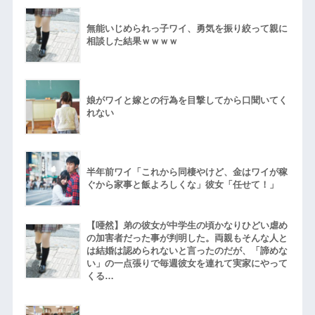
無能いじめられっ子ワイ、勇気を振り絞って親に
相談した結果ｗｗｗｗ
娘がワイと嫁との行為を目撃してから口聞いてく
れない
半年前ワイ「これから同棲やけど、金はワイが稼
ぐから家事と飯よろしくな」彼女「任せて！」
【唖然】弟の彼女が中学生の頃かなりひどい虐め
の加害者だった事が判明した。両親もそんな人と
は結婚は認められないと言ったのだが、「諦めな
い」の一点張りで毎週彼女を連れて実家にやって
くる…