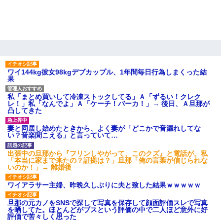
ワイ144kg彼女98kgデブカップル、1年間毎日行為しまくった結
果
私「まとめ買いして冷凍ストックしてる」Ａ「ずるい！クレク
レ！」私「なんでよ」Ａ「ケーチ！バーカ！」→ 後日、Ａ旦那が
凸してきた
妻と同居し始めたときから、よく妻が「どこかで音漏れしてな
い？音楽聞こえる」と言っていて…
出張中の旦那から『フリンしやがって、このクズ』と電話が。私
「本当に家まで来たの？証拠は？」旦那「俺の言葉が信じられな
いのか！」→ 離婚後
ワイアラサー主婦、昨晩久しぶりに夫と致した結果ｗｗｗｗｗ
旦那の元カノをSNSで探して写真を保存して顔面評価スレで写真
を晒してた。ほとんどがブスという評価の中で二人ほど意外に好
評価で苦々しく思った