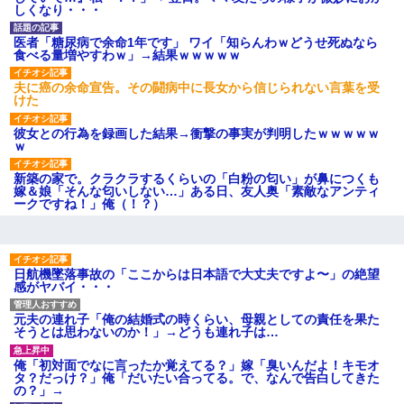
げえええええｗｗｗｗｗｗｗｗ
しくなり・・・
ｗｗｗ
【愕然】白のクラウン俺氏、
医者「糖尿病で余命1年です」 ワイ「知らんわｗどうせ死ぬなら
高速道路左車線を制限速度で走
食べる量増やすわｗ」→結果ｗｗｗｗｗ
った結果wwwwwwwwwwww
百年の恋12-899 食べた量を
夫に癌の余命宣告。その闘病中に長女から信じられない言葉を受
張り合ってくる
けた
【悲報】佐藤輝明・・・２軍
でも盛大にやらかす←あまり悲
彼女との行為を録画した結果→衝撃の事実が判明したｗｗｗｗｗ
しませないでくれ
ｗ
新築の家で。クラクラするくらいの「白粉の匂い」が鼻につくも
嫁＆娘「そんな匂いしない…」ある日、友人奥「素敵なアンティ
ークですね！」俺（！？）
日航機墜落事故の「ここからは日本語で大丈夫ですよ〜」の絶望
感がヤバイ・・・
元夫の連れ子「俺の結婚式の時くらい、母親としての責任を果た
そうとは思わないのか！」→どうも連れ子は…
俺「初対面でなに言ったか覚えてる？」嫁「臭いんだよ！キモオ
タ？だっけ？」俺「だいたい合ってる。で、なんで告白してきた
の？」→