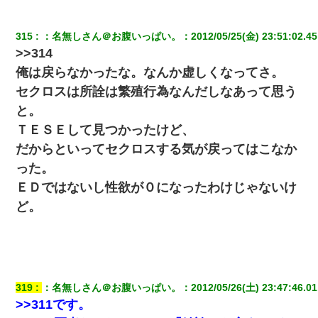
宅飲みで女友達の乳を見てしまった・・・
315
：
名無しさん＠お腹いっぱい。
：
2012/05/25(金) 23:51:02.45
>>314
俺は戻らなかったな。なんか虚しくなってさ。
ホテルに泊まったんだけど従業員が最悪だった。折角の旅行で何
故私が怒鳴られなきゃいけなかったのだ
セクロスは所詮は繁殖行為なんだしなあって思う
と。
【衝撃】婚約者「兄と結婚はするけど嫁入りするわけじゃない。
ＴＥＳＥして見つかったけど、
お互い干渉はしないようにしましょう」→ その後に結納金の話を
したので、母が・・・
だからといってセクロスする気が戻ってはこなか
った。
【身体で払わせて】女友達「ごめん、何も言わずにお金貸してく
ＥＤではないし性欲が０になったわけじゃないけ
ださい……」俺「いいよ！いくら？」女友達「10万円ぐら
い……」俺「ほい！10万！」→
ど。
【衝撃】ヤンキー女に「サせて」って言った結果
中途採用のAが部長から呼び出された。Aはヘラヘラと部屋に入っ
ていき、1時間後に号泣しながら出てきて…
319
：
名無しさん＠お腹いっぱい。
：
2012/05/26(土) 23:47:46.01
>>311です。