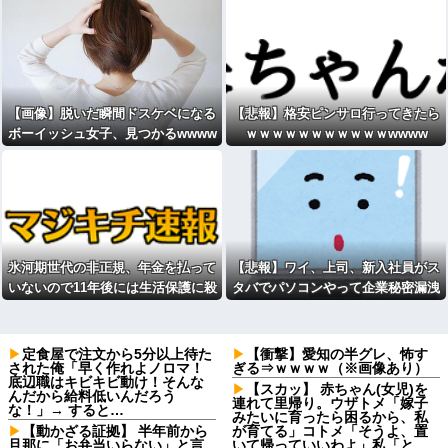
【画像】脱いだ瞬間ドスケベになる
【悲報】格安ピンサロ行ってきたら
ボーイッシュ女子、見つかるwwww
ｗｗｗｗｗｗｗｗｗｗｗwwww
wwww
氷河期世代の非正規、年金を払って
【悲報】ワイ、上司、新入社員がス
いないので11年後には生活保護に殺
タバでパソコンやって企業秘密漏洩
到、どうすんのこれ
したから泣かした
定食屋で注文から5分以上待た
【衝撃】愛知の半グレ、怖す
された俺「早く作れよノロマ！
ぎる⇒ｗｗｗｗ（※画像あり）
底辺職はキビキビ動け！そんな
【スカッ】 赤ちゃん(女児)を
んだから給料低いんだろう
連れて里帰り。ウザトメ「嫁子
な！」→ すると…
みたいに育ったら困るから、私
【動かざる証拠】 半年前から
が育てる」コトメ「そうよ、置
旦那に「お弁当いらない」と言
いて帰っていいわよ」私「と、