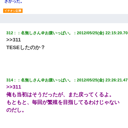
さかった。
嫁が涙声で『会いたいね』とか言っているのが聞こえた。俺「こ
んな時間に誰と電話してんの？」嫁「ごめんなさい…！（大号
泣」俺（キターー）→
312
：
名無しさん＠お腹いっぱい。
：
2012/05/25(金) 22:15:20.70
>>311
ワイ144kg彼女98kgデブカップル、1年間毎日行為しまくった結
果
TESEしたのか？
嘘をついてフリン旅行へ出かけた嫁→翌日、嫁「ただいま～」旦
那「娘がシんだよ。何度も連絡したのに…」嫁「えっ」→なん
と・・・
314
：
名無しさん＠お腹いっぱい。
：
2012/05/25(金) 23:26:21.47
ナンパにほいほい付いていった私、地獄に落ちる
>>311
俺も当初はそうだったが、また戻ってくるよ。
私が遺産を相続。→それを知った義両親が「旅行代金を出せ！」
「リフォーム費用を負担しろ！」「金の管理は私達がする！」と
もともと、毎回が繁殖を目指してるわけじゃない
浅ましくも集りにきた。
のだし。
【報告者がキチ】嫁「妊娠した」俺『それじゃあ皆に祝ってもら
おう』友人達を家に連れ帰ってホームパーティー→俺『皆に祝え
てもらえて良かったな！』→