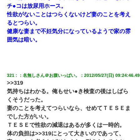
チ●コは放尿用ホース。
婚活パーティーでよく会う美女がいた。こんな完璧な容姿を持っ
性欲がないことはつらくないけど妻のことを考え
てしても結婚て難しいんだなぁ…と思ってた
るとつらい。
健康な妻まで不妊気分になっているようで家の雰
ワイアラサー主婦、昨晩久しぶりに夫と致した結果ｗｗｗｗｗ
囲気は暗い。
【ワロタ】姉から「肉食系14才、乳丸出し、毛はうっすら生えか
け」というタイトルで画像が送られてきた
高1のとき男に襲われ、不妊の叔母に頼まれて出産。→叔母夫婦が
養子縁組してアメリカに子供を連れ帰った。→9・11で叔母夫婦が
321
：
名無しさん＠お腹いっぱい。
：
2012/05/27(日) 09:24:46.49
亡くなってしまい…
>>319
気持ちはわかる。俺もせい●き検査の後はしばら
上司「何なの、この書類！！」私「あの‥」上司「今は私が話し
てるの！」私「ですから」上司「黙って聞きなさい！」私「それ
くそうだった。
は」上司「言い訳しない！」→結果ｗｗｗｗｗ
妻のことを考えてつらいなら、せめてＴＥＳＥま
でした方がいい。
新築の家で。クラクラするくらいの「白粉の匂い」が鼻につくも
嫁＆娘「そんな匂いしない…」ある日、友人奥「素敵なアンティ
ＴＥＳＥで性欲の減退はあるが多くは一時的。
ークですね！」俺（！？）
体の負担は>>319にとって大きいのであって、