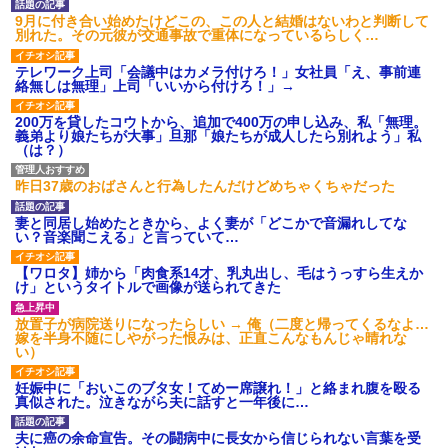
9月に付き合い始めたけどこの、この人と結婚はないわと判断して
別れた。その元彼が交通事故で重体になっているらしく…
テレワーク上司「会議中はカメラ付けろ！」女社員「え、事前連
絡無しは無理」上司「いいから付けろ！」→
200万を貸したコウトから、追加で400万の申し込み、私「無理。
義弟より娘たちが大事」旦那「娘たちが成人したら別れよう」私
（は？）
昨日37歳のおばさんと行為したんだけどめちゃくちゃだった
妻と同居し始めたときから、よく妻が「どこかで音漏れしてな
い？音楽聞こえる」と言っていて…
【ワロタ】姉から「肉食系14才、乳丸出し、毛はうっすら生えか
け」というタイトルで画像が送られてきた
放置子が病院送りになったらしい → 俺（二度と帰ってくるなよ…
嫁を半身不随にしやがった恨みは、正直こんなもんじゃ晴れな
い）
妊娠中に「おいこのブタ女！てめー席譲れ！」と絡まれ腹を殴る
真似された。泣きながら夫に話すと一年後に…
夫に癌の余命宣告。その闘病中に長女から信じられない言葉を受