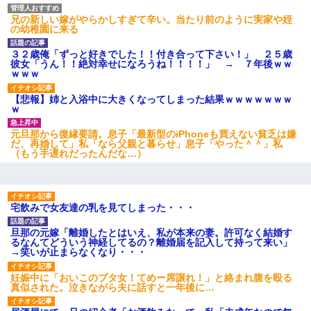
兄の新しい嫁がやらかしすぎて辛い。当たり前のように実家や姪
の幼稚園に来る
３２歳俺「ずっと好きでした！！付き合って下さい！」 ２５歳
彼女「うん！！絶対幸せになろうね！！！！」 → ７年後ｗｗ
ｗｗｗ
【悲報】姉と入浴中に大きくなってしまった結果ｗｗｗｗｗｗｗ
ｗ
元旦那から復縁要請。息子「最新型のiPhoneも買えない貧乏は嫌
だ、再婚して」私「なら父親と暮らせ」息子「やった＾＾」私
（もう手遅れだったんだな…）
宅飲みで女友達の乳を見てしまった・・・
旦那の元嫁「離婚したとはいえ、私が本来の妻。許可なく結婚す
るなんてどういう神経してるの？離婚届を記入して持って来い」
→笑いが止まらなくなり・・・
妊娠中に「おいこのブタ女！てめー席譲れ！」と絡まれ腹を殴る
真似された。泣きながら夫に話すと一年後に…