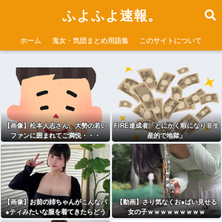
ふよふよ速報。
ホーム
鬼女・気団まとめ用語集
このサイトについて
【画像】松本人志さん、大勢の若い
FIRE達成者「とにかく暇になり非生
ファンに囲まれてご満悦・・・
産的で地獄」
【画像】お前の姉ちゃんがこんなパ
【動画】さり気なくお●ぱい見せる
●ティみたいな服を着てきたらどう
女の子ｗｗｗｗｗｗｗｗｗ
する？