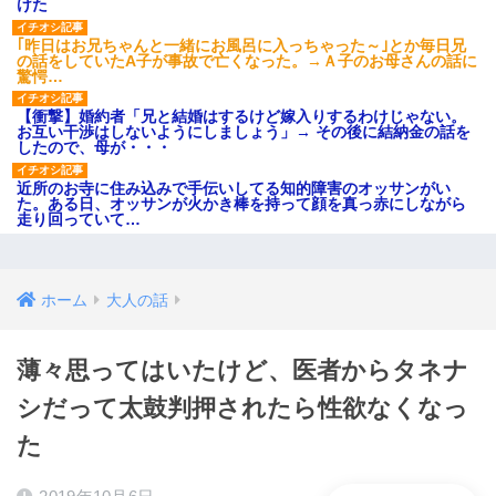
けた
｢昨日はお兄ちゃんと一緒にお風呂に入っちゃった～｣とか毎日兄
の話をしていたA子が事故で亡くなった。→Ａ子のお母さんの話に
驚愕…
【衝撃】婚約者「兄と結婚はするけど嫁入りするわけじゃない。
お互い干渉はしないようにしましょう」→ その後に結納金の話を
したので、母が・・・
近所のお寺に住み込みで手伝いしてる知的障害のオッサンがい
た。ある日、オッサンが火かき棒を持って顔を真っ赤にしながら
走り回っていて…
ホーム
大人の話
薄々思ってはいたけど、医者からタネナ
シだって太鼓判押されたら性欲なくなっ
た