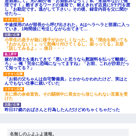
居酒屋にて。兄の紹介者「お酒飲みなって」私「未成年なので無
理です！」酷すぎるワードの連発で、耐えきれず店員に5千円を渡
し「お勘定です。逃がして下さい」その後、録音内容を父に聞か
せたら...
中途採用のAが部長から呼び出された。Aはヘラヘラと部屋に入っ
ていき、1時間後に号泣しながら出てきて…
小学生の息子が急に様子がおかしくなった。私「理由を聞いても
『わかんない！』って怒鳴り付けてくるし、困っってる」旦那
「話してみるよ」→ 後日・・・
嫁が弁護士を連れてきて「悪いと思うなら慰謝料を払って離婚し
ろ」→ 俺「完全に恐喝になってますね」「お前、これが詐欺だっ
て知ってる？」
「お前の父ちゃんは自宅警備員」とかからかわれたけど、実はと
んでもない仕事に就いていた
夫に癌の余命宣告。その闘病中に長女から信じられない言葉を受
けた
昨日37歳のおばさんと行為したんだけどめちゃくちゃだった