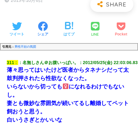
2019年10月6日
LINE
ツイート
シェア
はてブ
Pocket
引用元：
男性不妊の気団
311
：
名無しさん＠お腹いっぱい。
：
2012/05/25(金) 22:03:06.83
薄々思ってはいたけど医者からタネナシだって太
鼓判押されたら性欲なくなった。
いらないから切っても
になれるわけでもない
し。
妻とも微妙な雰囲気が続いてるし離婚してペット
飼おうと思う。
白いうさぎとかいいな