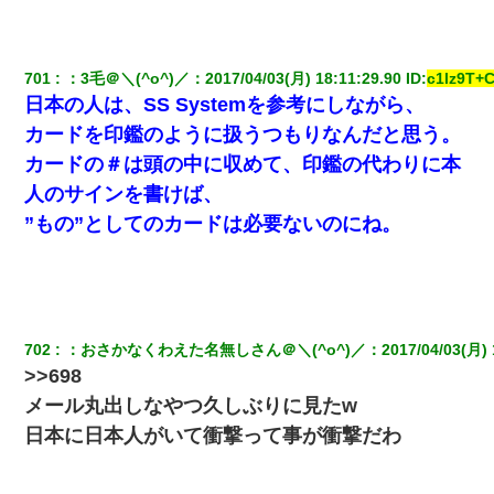
評価で苦々しく思った
私（23）冗談のつもりで上司（27）に胸を揉ませた結果・・・
701
：
3毛＠＼(^o^)／
：
2017/04/03(月) 18:11:29.90
 ID:
c1lz9T+C
日本の人は、SS Systemを参考にしながら、
嫁の妹（26歳）がずっとウチに泊まりに来た結果→俺がヤバイｗ
カードを印鑑のように扱うつもりなんだと思う。
ｗｗｗｗｗｗｗ
カードの＃は頭の中に収めて、印鑑の代わりに本
人のサインを書けば、
17年飼っていた犬が亡くなった。鼻水垂らし嗚咽する私に、猫が
近づいて頭突きをしてきて…
”もの”としてのカードは必要ないのにね。
ＤＮＡ検査『血縁関係０％』旦那「やっぱり托卵だったんだ…」
嫁「本当に身に覚えがない」「なにかの間違いだ！取り違え
だ！」→ 嫁「あっ」
702
：
おさかなくわえた名無しさん＠＼(^o^)／
：
2017/04/03(月) 
ナンパにほいほい付いていった私、地獄に落ちる
>>698
メール丸出しなやつ久しぶりに見たw
俺「初対面でなに言ったか覚えてる？」嫁「臭いんだよ！キモオ
タ？だっけ？」俺「だいたい合ってる。で、なんで告白してきた
日本に日本人がいて衝撃って事が衝撃だわ
の？」→