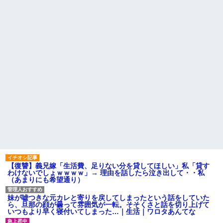
君らがちゃんと納税してくれな
で暮らしています
いとこうなっちゃうけどどうす
る？！」←これw w w w w w w
旦那の祖父が亡くなった。私
w
「エプロン持って行った方がい
いよね」旦那「余計な出費すん
【画像】令和最新版の剛力彩
な。そんなもん買うなら今後一
芽、ワイらにブッ刺さりまくり
切金を出さねぇぞ」私「え
と話題にw w w w w w w w w w
っ…」
w w w
主な税金の成り立ちを調べて
【衝撃】若い女の子からする
みたよ
「甘い匂い」の正体、まさか分
からないDTなんておらんよな？
よな？w w w w w w w w w w w
母「おばあちゃんが従兄弟と
結婚させようとしてる」私「ち
ょうどいい、その話利用する
わ」→3日後にまさかの展開…
ハードオフに売っていた4万
4000円のフィギュアがヤバすぎ
るｗｗｗｗｗｗ「こんな高い
の？ｗｗ」「逆に超安い」
私「ちょっと、人の家の金庫
【復讐】義兄嫁「生活費、足りない分を貸してほしい」私「貸す
触らないでよ！」キチママ『そ
わけないでしょｗｗｗｗ」→ 理由を話したら泣き出して・・私
こに金庫があったから、開けて
（あまりにも希望通り）
みようとしただけ☆』義兄「泥
は出てけ！二度と来るな！」結
果・・・
妹が嘘つきな元カレと寄りを戻してしまったという話をしていた
私「初めて飲む味だけどなん
ら、旦那の顔が曇って雰囲気が一転。そそくさと話を切り上げて
のお茶？」彼「ちっ！」私「」
いつもより早く寝付いてしまった…｜生活｜ワロタあんてな
【GIF】JSのカンチョーワロ