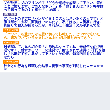
父が他界→父のフリン相手『どうか相続を放棄して下さい、昔の
ことは謝ります。ごめんなさい…』私「お子さんはフリン略奪婚
って知ってるの？」相手『 』結果→
アパートのドアに『ハンザイ者！この人はさいあくの人です』と
張り紙が！大家「面倒はごめんだよ」私「はあ」→警察に行き、
見回りで犯人が捕まったが、それが…｜生活｜ヌルポあんてな
「パワハラを受けたから思い切って転職した」とSNSで呟いた
ら、速攻でパワハラかました元上司がLINEを送ってきた。
居酒屋にて。兄の紹介者「お酒飲みなって」私「未成年なので無
理です！」酷すぎるワードの連発で、耐えきれず店員に5千円を渡
し「お勘定です。逃がして下さい」その後、録音内容を父に聞か
せたら...
彼女との行為を録画した結果→衝撃の事実が判明したｗｗｗｗｗ
ｗ