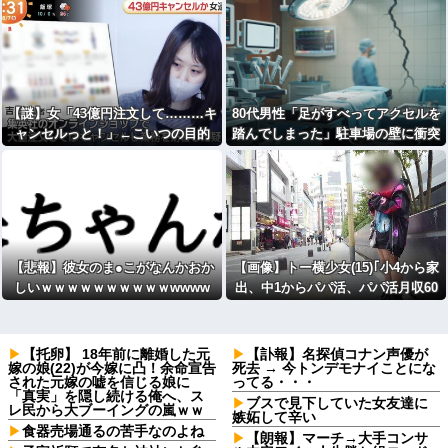
【謎】女「43億円注文して………キ
80代男性「足がすべってアクセルを
ャンセルっと！」←こいつの目的
踏んでしまった」駐車場の壁に衝突
【悲報】彼女のま●こがなんかおか
【画像】トー横少女(15)｢小4から家
しいｗｗｗｗｗｗｗｗｗｗwwww
出、中1からパパ活、パパ活月収60
万円。｣
【托卵】 18年前に離婚した元
【訃報】名探偵コナン声優が
嫁の娘(22)が今嫁に凸！余命宣告
死去 → 今トンデモナイことにな
された元嫁の嘘を信じる娘に
ってる・・・
「真実」を隠し続ける俺へ、ス
ブスで見下していた女友達に
レ民から大ブーイングの嵐ｗｗ
嫉妬して辛い
食器売場通るの苦手なのよね
【朗報】マーチ→大手コンサ