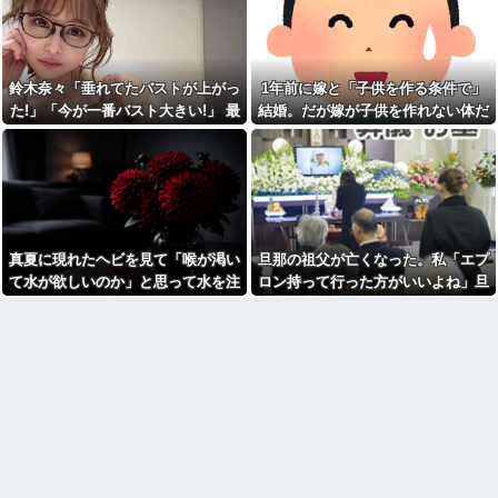
が・・・
善意だからこそ断れなくて…
い！」私（なぜ今年も呼ばれる
と思うのか…）→ Ａは『食べ
野球部の中学生男子です。他
物』になると豹変・・・
人の物を壊したくないのに壊し
てしまいます
【修羅場】不妊と判明した
夫、前妻の娘に「実の子じゃな
鈴木奈々「垂れてたバストが上がっ
1年前に嫁と「子供を作る条件で」
SCでとうとうセコケチに遭遇
い！」と訴えた結果ｗｗｗｗ
した。荷物持って「家まで送っ
た!」「今が一番バスト大きい!」 最
結婚。だが嫁が子供を作れない体だ
てくれない」って言ってきて...
33歳くらいから太ったせいか
新の身長・体重も報告
と知ったので離婚へ。
加齢で＊が緩んだのかチョビッ
【後編】結婚直後に祖父が亡
と漏れるようになった
くなり落ち込んでたら嫁に「い
つまでくよくよしてるの？」と
【怒り】婚約者が直属の上司
言われた。お義父さんやお義母
と浮気発覚！会社を辞めるハメ
さんの負担もなくなったし良か
になった件www
ったと...
33歳くらいから太ったせいか
賃貸物件を内覧中、ベランダ
加齢で＊が緩んだのかチョビッ
真夏に現れたヘビを見て「喉が渇い
旦那の祖父が亡くなった。私「エプ
に出たら突然ゾワッと両腕に鳥
と漏れるようになった
肌が出た。「やっぱりこの部屋
て水が欲しいのか」と思って水を注
ロン持って行った方がいいよね」旦
相手がどんなパイプ持ってい
嫌だ」と思った瞬間、体が前に
るかも知れないのに…
いだ。ヘビは夢中で飲んで姿を消
那「余計な出費すんな。そんなもん
ドンッと突き飛ばされて…
宮崎駿「心の穴を埋めるため
し…
買うなら今後一切金を出さねぇぞ」
【悲報】同性愛者女さん「女
に、交配を重ねた毛虫みたいな
と付き合うの地獄すぎる、男は
私「えっ…」
小さな犬を連れてる人、本当に
どうやって耐えてんの？」←コ
醜い」←これどう思う？
レは同意せざるおえないと話題
に
【呆然】友人が褒められると
キレる国立大卒生活保護受給者
【画像】ディズニーのおいな
友人。ちょっとBを褒めたらキレ
り巻（600円）、流石にアレすぎ
散らかしてBの職場に電話したら
て賛否両論の大炎上をしてしま
しく…
うw w w w w w w
高校３年生の女です。家が嫌
【怒報】国税庁「あのさぁ！
いすぎて家を出て現在養護施設