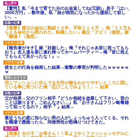
【驚愕】私「今まで育てた分のお金返してね(冗談)」息子「はい、
3000万円」→数年後。私「妹が病気になったから援助して欲し
い」→
【衝撃】嫁父の会社に勤続１０年、手取り１４万 → 俺「２２万も
らえる会社から誘われた。転職したい」義父「クビ！（激怒」嫁
「離婚！（激怒」
【報告者がキチ】嫁「妊娠した」俺『それじゃあ皆に祝ってもら
おう』友人達を家に連れ帰ってホームパーティー→俺『皆に祝え
てもらえて良かったな！』→
彼女との行為を録画した結果→衝撃の事実が判明したｗｗｗｗｗ
ｗ
同じマンションに住んでる女性が鍵をわかりやすいところに隠し
ている事に気づいた俺「忍びこんでみよう！」→ 結果
父が他界→父のフリン相手『どうか相続を放棄して下さい、昔の
ことは謝ります。ごめんなさい…』私「お子さんはフリン略奪婚
って知ってるの？」相手『 』結果→
最近うちの庭に知らない男の人がしょっちゅう入ってくる。それ
を職場で愚痴ったら、同僚男性が怒鳴りつけてきた。
【画像】女の子「お母さん！！私ようやくファッションモデルに