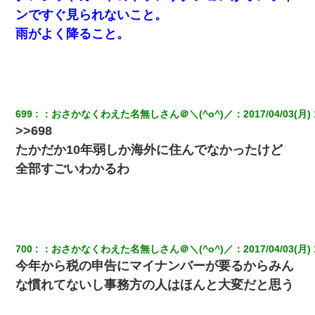
我が家のガレージに見知らぬ車。俺「もしもし、玄関にもシャッ
ンですぐ見られないこと。
ターリモコンあるだろ？DOWNのボタン押してｗ」→ 待つこと１
時間弱・・・
雨がよく降ること。
義兄嫁「娘が大学に入ったら下宿させて」私「しつこい、学校斡
旋のアパートに行け」→ 旦那が義兄に通報したら「志望校を変え
ろ！」とキレて・・・
699
：
おさかなくわえた名無しさん＠＼(^o^)／
：
2017/04/03(月) 
【驚愕】5000円でＪＫと行為してきたが後悔しかない…
>>698
たかだか10年弱しか海外に住んでなかったけど
妊娠中に「おいこのブタ女！てめー席譲れ！」と絡まれ腹を殴る
全部すごいわかるわ
真似された。泣きながら夫に話すと一年後に…
13歳娘が元嫁のところから逃げてきた。どう扱ったらいいのかわ
からない
700
：
おさかなくわえた名無しさん＠＼(^o^)／
：
2017/04/03(月) 
9月に付き合い始めたけどこの、この人と結婚はないわと判断して
別れた。その元彼が交通事故で重体になっているらしく…
今年から税の申告にマイナンバーが要るからみん
な慣れてないし事務方の人はほんと大変だと思う
旦那の元カノをSNSで探して写真を保存して顔面評価スレで写真
を晒してた。ほとんどがブスという評価の中で二人ほど意外に好