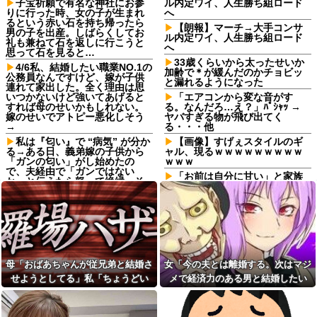
子宝祈願で有名な神社にお参
ル内定ワイ、人生勝ち組ロード
りに行った時、女の子が生まれ
へ
るという赤い石を持ち帰ったら
【朗報】マーチ→大手コンサ
男の子を出産。しばらくしてお
ル内定ワイ、人生勝ち組ロード
礼も兼ねて石を返しに行こうと
へ
思って石を見ると…
33歳くらいから太ったせいか
4/6私、結婚したい職業NO.1の
加齢で＊が緩んだのかチョビッ
公務員なんですけど、嫁が子供
と漏れるようになった
連れて家出した。全く理由は思
いつかないけど強いてあげると
「エアコンから変な音がす
すれば母のせいかもしれない。
る。なんだろ…え？」ﾊﾟｼｬｯ →
嫁のせいでアトピー悪化しそう
ヤバすぎる物が飛び出てく
→
る・・・他
私は『匂い』で “病気” が分か
【画像】すげぇスタイルのギ
る→ある日、義弟嫁の子供から
ャル、現るｗｗｗｗｗｗｗｗｗ
「ガンの匂い」がし始めたの
ｗｗｗ
で、夫経由で「ガンではない
「お前は自分に甘い」と家族
か」と伝えたら怒って絶縁、そ
に責められ育った私…３０歳の
の結果・・・
時、真夏に重度の熱中症で救急
出張から帰ったら、嫁の顔が
搬送された結果→会社の人たち
青ざめていた。俺「一体何があ
から叩きつけられた「衝撃の事
ったんだ？」嫁「…」→子供た
実」に絶句
ちに話を聞くと…
「お前は自分に甘い」と家族
アルバイトの教育で悩んで
に責められ育った私…３０歳の
る。その人はマニュアルを暗記
時、真夏に重度の熱中症で救急
母「おばあちゃんが従兄弟と結婚さ
女「今の夫とは離婚する。次はマジ
して機械のように繰り返すロボ
搬送された結果→会社の人たち
せようとしてる」私「ちょうどい
メで経済力のある男と結婚したい
ットタイプ
から叩きつけられた「衝撃の事
実」に絶句
い、その話利用するわ」→3日後に
な」私「幸せになってね！」→産科
トメ「里帰りは？実家は？う
ちに来る？」私「全部気遣って
会社の仲良しメンバーで忘年
まさかの展開…
の授乳室で出会った女性のその後
くれてるのは分かるけど…」→
会をした。社員Ａ「呼ばれてな