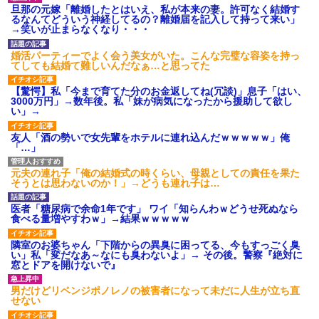
タ
旦那の元嫁「離婚したとはいえ、私が本来の妻。許可なく結婚す
るなんてどういう神経してるの？離婚届を記入して持って来い」
後続車にクラクションを鳴ら
→笑いが止まらなくなり・・・
され彼氏が逆切れ。「何クラク
ション鳴らしてんだ！降りてこ
いよ！」と怒鳴りだし...
婚活パーティーでよく会う美女がいた。こんな完璧な容姿を持っ
てしても結婚て難しいんだなぁ…と思ってた
【衝撃】報酬100万円超の治験
募集がこちらｗｗｗｗｗ(※画像
あり)
【驚愕】私「今まで育てた分のお金返してね(冗談)」息子「はい、
3000万円」→数年後。私「妹が病気になったから援助して欲し
【ネット騒然】惨殺されたタ
い」→
ワマン頂き女子のこの動画、す
げえええええｗｗｗｗｗｗｗｗ
ｗｗｗ
友人「酒の勢いで女先輩をホテルに連れ込んだｗｗｗｗｗ」俺
「…」
【愕然】白のクラウン俺氏、
高速道路左車線を制限速度で走
った結果wwwwwwwwwwww
元夫の連れ子「俺の結婚式の時くらい、母親としての責任を果た
百年の恋12-899 食べた量を
そうとは思わないのか！」→どうも連れ子は…
張り合ってくる
【悲報】佐藤輝明・・・２軍
医者「糖尿病で余命1年です」 ワイ「知らんわｗどうせ死ぬなら
でも盛大にやらかす←あまり悲
食べる量増やすわｗ」→結果ｗｗｗｗｗ
しませないでくれ
隣室のお婆ちゃん「下階からの異臭に困ってる、今もすっごく臭
い」私「変だなあ～なにも臭わないよ」→ その後。警察『絶対に
窓とドアを開けないで』
男だけどリベンジポノレノの被害者になって未だに人生が立ち直
せない