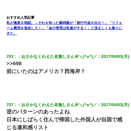
妻と同居し始めたときから、よく妻が「どこかで音漏れしてな
い？音楽聞こえる」と言っていて…
何年か前に妹は離婚している。当時生まれた姪が義弟の子じゃな
私が遺産を相続。→それを知った義両親が「旅行代金を出せ！」「リフォ
かったため妹有責での離婚になり…
ーム費用を負担しろ！」「金の管理は私達がする！」と浅ましくも集りに
きた。
デパートの外商『私さんだと名乗る女が、ツケで宝石を買おうと
していて…』私「！？」→ 翌日。ママ友たちの様子が微妙におか
しくなり・・・
703
：
おさかなくわえた名無しさん＠＼(^o^)／
：
2017/04/03(月) 
>>698
【報告者がキチ】嫁「妊娠した」俺『それじゃあ皆に祝ってもら
おう』友人達を家に連れ帰ってホームパーティー→俺『皆に祝え
前にいたのはアメリカ？西海岸？
てもらえて良かったな！』→
嫁が涙声で『会いたいね』とか言っているのが聞こえた。俺「こ
んな時間に誰と電話してんの？」嫁「ごめんなさい…！（大号
泣」俺（キターー）→
707
：
おさかなくわえた名無しさん＠＼(^o^)／
：
2017/04/03(月) 
逆のパターンのあったよね
昨日37歳のおばさんと行為したんだけどめちゃくちゃだった
日本にしばらく住んで帰国した外国人が自国で感
じる違和感リスト
隣の部屋の住民の母親、オートロックを突破してマンションに入