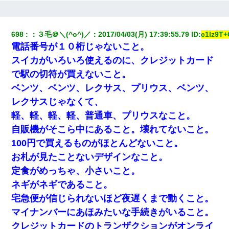
私「まとめ買いして冷凍ストックしてる」Ａ「ずるい！クレク
レ！」私「なんでよ」Ａ「ケーチ！バーカ！」→ 後日、Ａ旦那が
凸してきた
698
：
３毛＠＼(^o^)／
：
2017/04/03(月) 17:39:55.79
 ID:
c1lz9T+
電話番号が１０桁じゃないこと。
日航機墜落事故の「ここからは日本語で大丈夫ですよ〜」の絶望
スイカがいろいろ使えるのに、クレジットカード
感がヤバイ・・・
で駅の切符が買えないこと。
ベンツ、ベンツ、レクサス、プリウス、ベンツ、
ケーキバイキングにいた単独の50くらいのオッサン、強烈だっ
た。
レクサスじゃなくて、
軽、軽、軽、軽、普通車、プリウスなこと。
22歳の頃、父に36歳の男性とお見合いをしてくれと頼まれた。父
自販機がそこら中にあること。壊れてないこと。
の親会社の経営者の息子さんだったので、父も喜んで私の写真を
送ったんだが→
100円で買えるものがほとんどないこと。
お札が見たことないデザインなこと。
【画像】女上司(30)「終電なくなったね…部屋くる？」ワイ「行
定食がめっちゃ、小さいこと。
きます！」
ネギがネギであること。
宅急便が信じられないほど夜遅くまで動くこと。
【まぬけ】夫「離婚だ！」私「わかった。で？」夫「慰謝料
だ！」私「いいけど弁護士通して。私も請求する」夫「」
マイナンバーにあほみたいな手続きがいること。
クレジットカードのトランザクションがオンライ