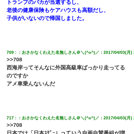
トランプのバカが当選するし、
老後の健康保険もケアハウスも高額だし、
子供がいないので帰国しました。
709
：
おさかなくわえた名無しさん＠＼(^o^)／
：
2017/04/03(月) 
>>708
西海岸ってそんなに外国高級車ばっかり走ってる
のですか
アメ車乗んないんだ
717
：
おさかなくわえた名無しさん＠＼(^o^)／
：
2017/04/03(月) 
>>708
日本では「日本ｽｹﾞｰ」っていう自画自賛番組が増