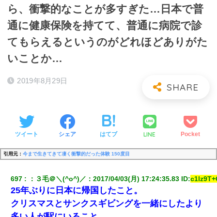
ら、衝撃的なことが多すぎた…日本で普
通に健康保険を持てて、普通に病院で診
てもらえるというのがどれほどありがた
いことか…
2019年8月29日
LINE
ツイート
シェア
はてブ
Pocket
引用元：
今まで生きてきて凄く衝撃的だった体験 150度目
697
：
３毛＠＼(^o^)／
：
2017/04/03(月) 17:24:35.83
 ID:
c1lz9T+
25年ぶりに日本に帰国したこと。
クリスマスとサンクスギビングを一緒にしたより
多い人が駅にいること。