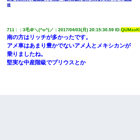
後
711
：
3毛＠＼(^o^)／
：
2017/04/03(月) 20:15:30.59
 ID:
QUMzoKk
南の方はリッチが多かったです。
アメ車はあまり豊かでないアメ人とメキシカンが
乗りましたね。
堅実な中産階級でプリウスとか