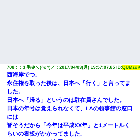
け」というタイトルで画像が送られてきた
友人とふたりで山口に旅行した時の事。レンタカーを借りて山の
中の道を走っていたら、突然ガガッ！って音がして…
旦那が長男のDNA鑑定をしたら血縁関係0%だった。旦那「やっぱ
りウワキしてたんだな…」長男「俺は誰の子供なの？」長女・次
男「ウワキ女！」
708
：
3 毛＠＼(^o^)／
：
2017/04/03(月) 19:57:07.85
 ID:
QUMzoK
西海岸でつ。
永住権を取った後は、日本へ「行く」と言ってま
した。
日本へ「帰る」というのは駐在員さんでした。
日本の年号は覚えられなくて、LAの領事館の窓口
には
皆そうだから「今年は平成XX年」と1メートルく
らいの看板がかかってました。