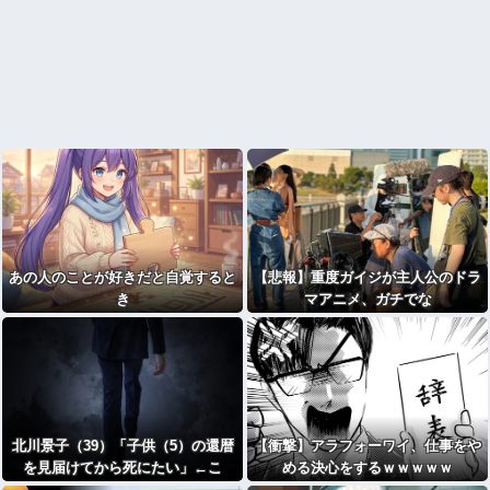
あの人のことが好きだと自覚すると
【悲報】重度ガイジが主人公のドラ
き
マアニメ、ガチでな
い・・・・・・・・・
北川景子（39）「子供（5）の還暦
【衝撃】アラフォーワイ、仕事をや
を見届けてから死にたい」←こ
める決心をするｗｗｗｗｗ
れ！！