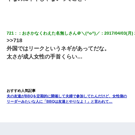
721
：
おさかなくわえた名無しさん＠＼(^o^)／
：
2017/04/03(月) 
>>718
外国ではリークというネギがあってだな。
太さが成人女性の手首くらい…
夫の友達がBBQを定期的に開催して夫婦で参加してたんだけど、女性側の
リーダーみたいな人に「BBQは友達とやりなよ！」と言われて…