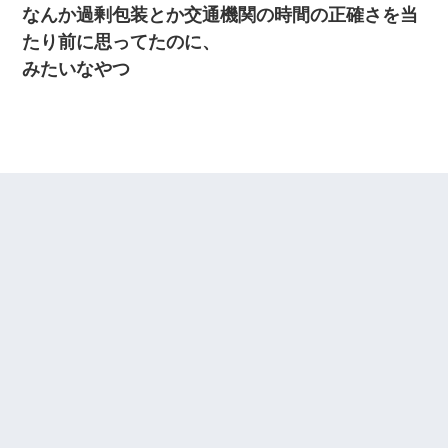
り込んできたみたいで、ずっとドアの前で喚いてて滅茶苦茶うる
なんか過剰包装とか交通機関の時間の正確さを当
さかった。
たり前に思ってたのに、
みたいなやつ
書店「息子さんが万引きしました」私「はっ？(息子目の前にいる
し…)うちの子ではないので迎えに行きません」→息子を名乗って
た人物の正体が判明するも・・・
【衝撃】ヤンキー女に「サせて」って言った結果
隣室のお婆ちゃん「下階からの異臭に困ってる、今もすっごく臭
い」私「変だなあ～なにも臭わないよ」→ その後。警察『絶対に
窓とドアを開けないで』
嘘をついてフリン旅行へ出かけた嫁→翌日、嫁「ただいま～」旦
那「娘がシんだよ。何度も連絡したのに…」嫁「えっ」→なん
と・・・
出張中の旦那から『フリンしやがって、このクズ』と電話が。私
「本当に家まで来たの？証拠は？」旦那「俺の言葉が信じられな
いのか！」→ 離婚後
【ワロタ】姉から「肉食系14才、乳丸出し、毛はうっすら生えか