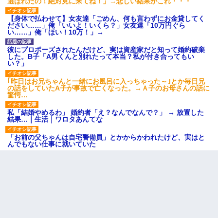
選ばれたの！絶対見に来てね！」→悲しい結果がこれ・・・
【身体で払わせて】女友達「ごめん、何も言わずにお金貸してく
ださい……」俺「いいよ！いくら？」女友達「10万円ぐら
い……」俺「ほい！10万！」→
彼にプロポーズされたんだけど、実は資産家だと知って婚約破棄
した。B子「A男くんと別れたって本当？私が付き合ってもい
い？」
｢昨日はお兄ちゃんと一緒にお風呂に入っちゃった～｣とか毎日兄
の話をしていたA子が事故で亡くなった。→Ａ子のお母さんの話に
驚愕…
私「結婚やめるわ」 婚約者「え？なんでなんで？」 → 放置した
結果…｜生活｜ワロタあんてな
「お前の父ちゃんは自宅警備員」とかからかわれたけど、実はと
んでもない仕事に就いていた