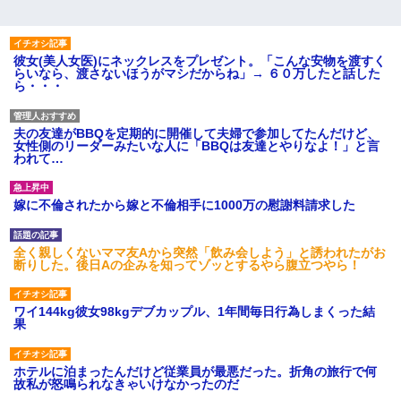
彼女(美人女医)にネックレスをプレゼント。「こんな安物を渡すく
らいなら、渡さないほうがマシだからね」→ ６０万したと話した
ら・・・
夫の友達がBBQを定期的に開催して夫婦で参加してたんだけど、
女性側のリーダーみたいな人に「BBQは友達とやりなよ！」と言
われて…
嫁に不倫されたから嫁と不倫相手に1000万の慰謝料請求した
全く親しくないママ友Aから突然「飲み会しよう」と誘われたがお
断りした。後日Aの企みを知ってゾッとするやら腹立つやら！
ワイ144kg彼女98kgデブカップル、1年間毎日行為しまくった結
果
ホテルに泊まったんだけど従業員が最悪だった。折角の旅行で何
故私が怒鳴られなきゃいけなかったのだ