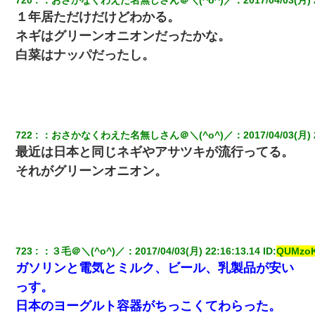
１年居ただけだけどわかる。
ネギはグリーンオニオンだったかな。
白菜はナッパだったし。
722
：
おさかなくわえた名無しさん＠＼(^o^)／
：
2017/04/03(月) 
最近は日本と同じネギやアサツキが流行ってる。
それがグリーンオニオン。
723
：
３毛＠＼(^o^)／
：
2017/04/03(月) 22:16:13.14
 ID:
QUMzoK
ガソリンと電気とミルク、ビール、乳製品が安い
っす。
日本のヨーグルト容器がちっこくてわらった。