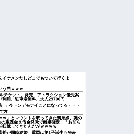
んイケメンだしどこでもついて行くよ
いう曲ｗｗｗ
ヤルチケット」発売、アトラクション優先案
利用、駐車場無料…大人29700円
 → 今トンデモナイことになってる・・・
て方
ｗｗ」とマウントを取ってきた義弟嫁、謎の
位の重課金＆借金発覚で離婚確定！「お前ら
任転嫁してきたんだがｗｗｗｗ
田崇裕が同時結婚、重岡は第1子誕生も発表