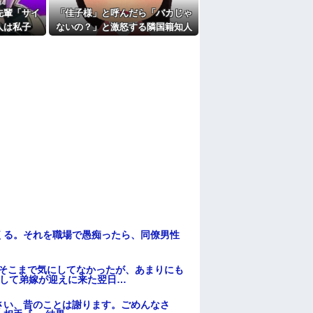
たよ
先輩「サイ
「佳子様」と呼んだら「バカじゃ
人は私子
ないの？」と激怒する隣国籍知人
は勘弁して
⇒正論で返したら大炎上w
いと思った
くる。それを職場で愚痴ったら、同僚男性
はそこまで気にしてなかったが、あまりにも
そして弟嫁が迎えに来た翌日…
さい、昔のことは謝ります。ごめんなさ