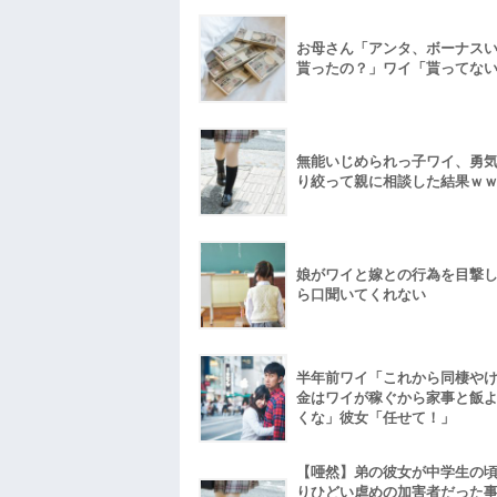
お母さん「アンタ、ボーナス
貰ったの？」ワイ「貰ってな
無能いじめられっ子ワイ、勇
り絞って親に相談した結果ｗ
娘がワイと嫁との行為を目撃
ら口聞いてくれない
半年前ワイ「これから同棲や
金はワイが稼ぐから家事と飯
くな」彼女「任せて！」
【唖然】弟の彼女が中学生の
りひどい虐めの加害者だった