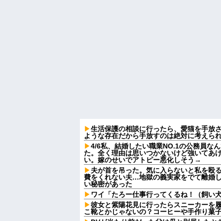
生活保護の相談に行ったら、愛猫を手放
ような存在だから手放すのは絶対に考えら
4/6私、結婚したい職業NO.1の公務員
た。全く理由は思いつかないけど強いてあ
い。嫁のせいでアトピー悪化しそう→
夫が首を吊った。気に入らないと私を殴
費をくれない夫…地獄の義実家をでて離婚
い秘密があった
ワイ「たろー仕事行ってくるね！（飼い
彼女と紫陽花見に行ったらスニーカーを
こ靴とかじゃないの？コーヒーや手作り菓