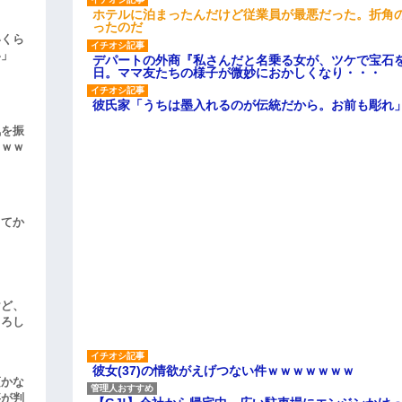
ホテルに泊まったんだけど従業員が最悪だった。折角
ったのだ
いくら
い」
デパートの外商『私さんだと名乗る女が、ツケで宝石を
日。ママ友たちの様子が微妙におかしくなり・・・
彼氏家「うちは墨入れるのが伝統だから。お前も彫れ」
気を振
ｗｗｗ
してか
けど、
よろし
彼女(37)の情欲がえげつない件ｗｗｗｗｗｗｗ
頃かな
事が判