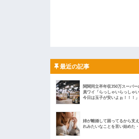
最近の記事
関関同立卒年収350万スーパー
員ワイ「らっしゃいらっしゃ
今日は玉子が安いよぉ！！！
姉が離婚して困ってるから支
れみたいなことを言い始めた