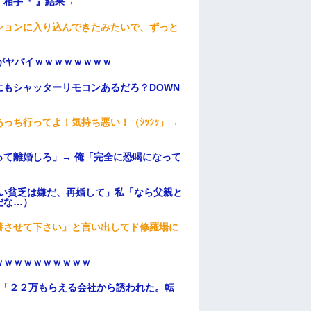
相手『 』結果→
ションに入り込んできたみたいで、ずっと
がヤバイｗｗｗｗｗｗｗｗ
もシャッターリモコンあるだろ？DOWN
っち行ってよ！気持ち悪い！（ｼｯｼｯ」→
て離婚しろ」→ 俺「完全に恐喝になって
ない貧乏は嫌だ、再婚して」私「なら父親と
だな…）
養させて下さい」と言い出してド修羅場に
ｗｗｗｗｗｗｗｗｗｗ
俺「２２万もらえる会社から誘われた。転