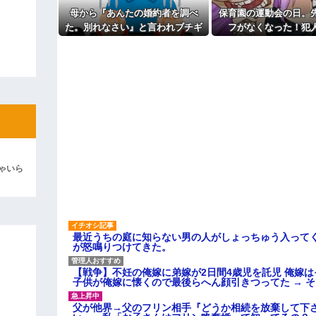
主な税金の成り立ちを調べてみ
ィギュアがヤバすぎるｗｗｗｗｗｗ
母から『あんたの婚約者を調べ
保育園の運動会の日。
た。別れなさい』と言われブチギ
フがなくなった！犯
よ！」キチママ『そこに金庫があっ
「泥は出てけ！二度と来るな！」結
レ。だが母に感謝した理由がこれ
だ！」園長「警察沙汰
～」→誰も味方がいな
彼「ちっ！」私「」
その時…
逆切れ。「何クラクション鳴らして
らｗｗｗｗｗ(※画像あり)
女子のこの動画、すげえええええｗ
車線を制限速度で走った結果
ゃいら
くる
やらかす←あまり悲しませないでく
最近うちの庭に知らない男の人がしょっちゅう入って
が怒鳴りつけてきた。
【戦争】不妊の俺嫁に弟嫁が2日間4歳児を託児 俺嫁
子供が俺嫁に懐くので最後らへん顔引きつってた → 
父が他界→父のフリン相手『どうか相続を放棄して下