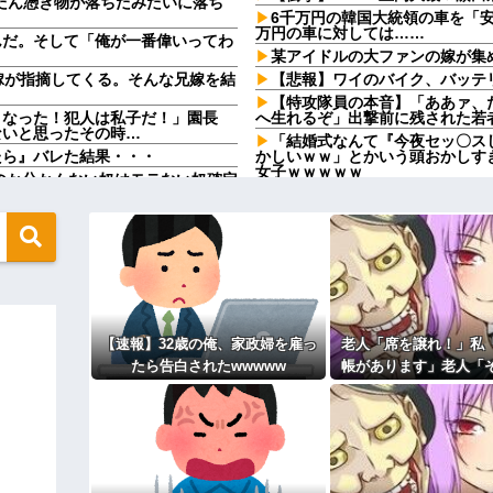
たん憑き物が落ちたみたいに落ち
6千万円の韓国大統領の車を「
万円の車に対しては……
んだ。そして「俺が一番偉いってわ
某アイドルの大ファンの嫁が集
嫁が指摘してくる。そんな兄嫁を結
【悲報】ワイのバイク、バッテ
【特攻隊員の本音】「ああァ、
くなった！犯人は私子だ！」園長
へ生れるぞ」出撃前に残された若
ないと思ったその時…
「結婚式なんて『今夜セッ〇ス
たら』バレた結果・・・
かしいｗｗ」とかいう頭おかしす
女子ｗｗｗｗｗ
るのか分かんない奴はモテない奴確定
？？？
海外旅行連発のトメから相次ぐ
い」頑なに義母の経済状況を聞こ
いのか
かりしろよ
変素晴らしいと話題にw w w w
嫁「嫌いじゃないけど、好きか
た言葉よりも、娘と離れる未来が
れたお父さん、グレるｗｗｗｗｗｗ
義母「服装が失礼よ」私「お互
私が義姉の披露宴で大暴れｗｗ義
浅倉南に告白したシーンを完全再現
たｗｗｗ
彼氏が私の友達を勝手に評価す
【速報】32歳の俺、家政婦を雇っ
老人「席を譲れ！」私
円』安くなる在来線で帰省した結果
う」「この子は彼氏できなさそう
たら告白されたwwwww
帳があります」老人「
クソ男「専業主婦は昼間寝てら
係ない！」→暴言を浴
メと二世帯住宅を建て、「２F(夫婦
ーもん。どうせ暇でしょ？俺のＤ
束をしたが、早速破って2Fに上
直後、周囲が動き出
【驚愕】養育費を払い続けた結
れｗｗｗｗ
間に、後ろに並んでいた外国人風の
職場で電話を取った新入社員の
（うっぜぇ。引き落としキャンセ
けたことがあった