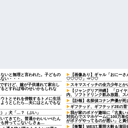
さないと無理と言われた。子どもの
【画像あり】ギャル「おにーさ
れない・・・
♡♡♡♡」⇒♡♡
なんですけど、嫁が子供連れて家出し
スキマスイッチの全力少年とか
げるとすれば母のせいかもしれな
【ジャングリア沖縄】 「ロイ
内、ソフトドリンク飲み放題、スパ
るウトとそれを傍観するトメに生活
【訃報】名探偵コナン声優が死去
しようとしたら…夫にはとんでもな
ギフテッド、ギフテッド2Eの育
犬）」犬「…？（ぷい」
我が家のボドゲ趣味に「古臭い
対抗心でスマホゲームに100万単
履いてきてた。普通かわいいぺたん
がボドゲやってるのが悪い」と責
子も持ってこないしさぁ…
【衝撃】WEST.重岡大毅＆濵