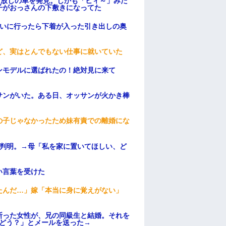
っ放しの車を発見。しかも「ヒィ～」みた
子がおっさんの下敷きになってた
伝いに行ったら下着が入った引き出しの奥
ど、実はとんでもない仕事に就いていた
ンモデルに選ばれたの！絶対見に来て
サンがいた。ある日、オッサンが火かき棒
の子じゃなかったため妹有責での離婚にな
が判明。→母「私を家に置いてほしい、ど
い言葉を受けた
たんだ…」嫁「本当に身に覚えがない」
断った女性が、兄の同級生と結婚。それを
はどう？」とメールを送った→