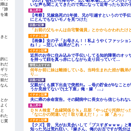
【GJ!】会社から帰宅中、広い駐車場にエンジンかけ
結婚は
いな声も聞こえてきたので気になって近寄ったら女の
、「諦
女を連
【考察】兄嫁急死の1年後、兄が引越すというので手
にとんでもないモノを見つけた
「お前の父ちゃんは自宅警備員」とかからかわれたけ
引きと
【画像】女の子「お母さん！！私ようやくファッショ
ね！」→悲しい結果がこれ・・・
近所のお寺に住み込みで手伝いしてる知的障害のオッ
滅的に
を持って顔を真っ赤にしながら走り回っていて…
どれだ
リギリ
何年か前に妹は離婚している。当時生まれた姪が義弟
り…
やった
名前だ
父親がくも膜下出血で突然ﾀﾋ。→母の貯金が0なこと
、なん
うか見捨てないで(土下座」俺・嫁「…」
夫に癌の余命宣告。その闘病中に長女から信じられな
」とか
をよく
ＤＮＡ検査『血縁関係０％』旦那「やっぱり托卵だっ
たと
「なにかの間違いだ！取り違えだ！」→ 嫁「あっ」
かれた
同じ質
【クズ】昔、兄がお見合いして「ブスすぎｗｗｗ」と
知った兄は荒れ狂い、｢嫁さん、俺のお古ですが気分