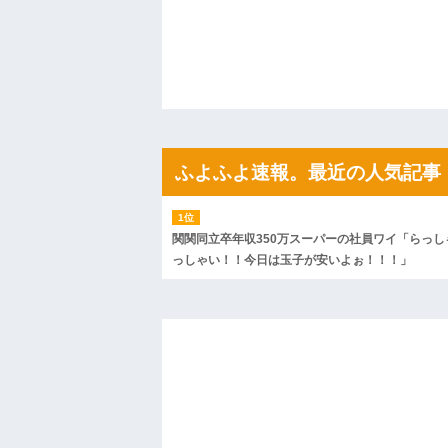
ハードオフに売っていた4万4000円のフ
「こんな高いの？ｗｗ」「逆に超安い」
私「ちょっと、人の家の金庫触らないで
たから、開けてみようとしただけ☆』義兄
果・・・
私「初めて飲む味だけどなんのお茶？」
【GIF】JSのカンチョーワロタ
後続車にクラクションを鳴らされ彼氏が
んだ！降りてこいよ！」と怒鳴りだし...
ふよふよ速報。最近の人気記事
【衝撃】報酬100万円超の治験募集がこち
【ネット騒然】惨殺されたタワマン頂き
ｗｗｗｗｗｗｗｗｗｗ
【愕然】白のクラウン俺氏、高速道路左
wwwwwwwwwwww
関関同立卒年収350万スーパーの社員ワイ「らっし
百年の恋12-899 食べた量を張り合って
っしゃい！！今日は玉子が安いよぉ！！！」
【悲報】佐藤輝明・・・２軍でも盛大に
れ