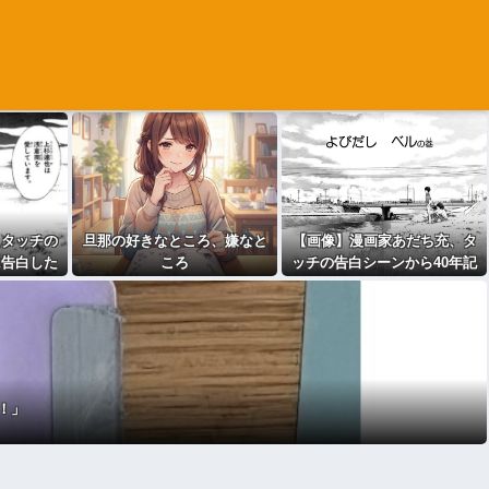
、タッチの
旦那の好きなところ、嫌なと
【画像】漫画家あだち充、タ
に告白した
ころ
ッチの告白シーンから40年記
ｗｗｗｗｗ
念で自分自身が浅倉南になり
きり投稿ｗｗ
！」