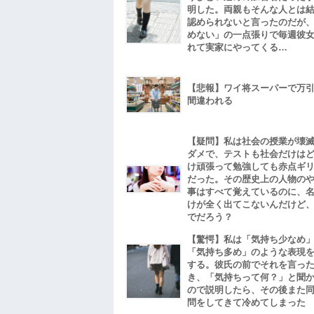
明した。両親もそんな人とは
認められないと言ったのだが
めない」の一点張りで毎週彼
れて実家にやってくる…
【悲報】ワイ将スーパーで万
間違われる
【疑問】私は社会の授業が壊
ダメで、テストも社会だけは
け頑張って勉強しても赤点ギ
だった。その歴史上の人物の
事はすべて覚えているのに、
けが全く出てこないんだけど
でだろう？
【驚愕】私は「気持ち少なめ
「気持ち多め」のような表現
する。彼氏の前でそれを言っ
き、「気持ちって何？」と聞
ので説明したら、その後また
問をしてきて冷めてしまった