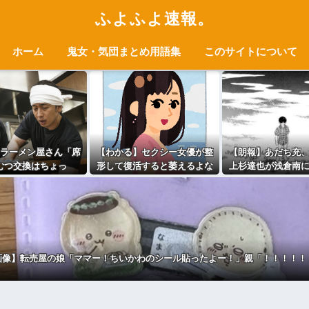
ふよふよ速報。
ホーム
鬼女・気団まとめ用語集
このサイトについて
ラーメン屋さん「席
【わかる】セクシー女優が整
【朗報】あだち充
むつ交換はちょっ
形して復活すると萎えるよな
上杉達也が浅倉南
 パパ「子どもとか
(´・ω:;.:...
シーンを完全再現
とないから分かんな
ろうねｗ」⇒！！！
画像】転売屋の娘「ママー！ちいかわのシール貼ったよー！」親「！！！！！