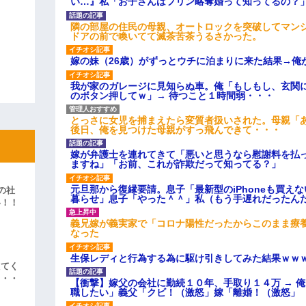
い…』私「お子さんはフリン略奪婚って知ってるの？」
隣の部屋の住民の母親、オートロックを突破してマン
ドアの前で喚いてて滅茶苦茶うるさかった。
嫁の妹（26歳）がずっとウチに泊まりに来た結果→俺
我が家のガレージに見知らぬ車。俺「もしもし、玄関に
のボタン押してｗ」→ 待つこと１時間弱・・・
とっさに女児を捕まえたら変質者扱いされた。母親「あ
後日、俺を見つけた母親がすっ飛んできて・・・
嫁が弁護士を連れてきて「悪いと思うなら慰謝料を払っ
ますね」「お前、これが詐欺だって知ってる？」
元旦那から復縁要請。息子「最新型のiPhoneも買え
の社
暮らせ」息子「やった＾＾」私（もう手遅れだったん
い！！
」
義兄嫁が義実家で「コロナ陽性だったからこのまま療
なった
生保レディと行為する為に駆け引きしてみた結果ｗｗ
えてく
・・・
【衝撃】嫁父の会社に勤続１０年、手取り１４万 → 
職したい」義父「クビ！（激怒」嫁「離婚！（激怒」