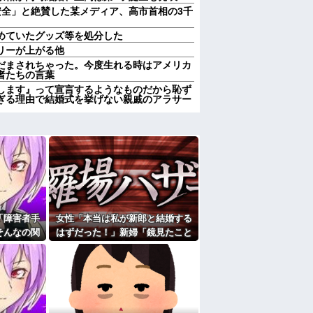
安全」と絶賛した某メディア、高市首相の3千
めていたグッズ等を処分した
リーが上がる他
だまされちゃった。今度生れる時はアメリカ
者たちの言葉
します』って宣言するようなものだから恥ず
ぎる理由で結婚式を挙げない親戚のアラサー
援助要求…15万出した直後に「保険代払えな
うとしない夫の様子が怪しすぎる件 ←夫しっ
は分からない」俺「え…？」→突然告げられ
怖くなり…
い様ですよね〜」今までイビられ続けてきた
親族に「ひっぱたきますよ」と釘を刺したっ
る。友達の写真を見せたら「この子はモテそ
「障害者手
女性「本当は私が新郎と結婚する
」
そんなの関
はずだった！」新婦「鏡見たこと
れていいよなぁ。俺なんか忙しくて寝る暇ね
びせられた
ある？」→披露宴が一瞬で騒然と
ＶＤコピっといてよ」
して…
なって…
果…元妻の裏切りが判明！！！その理由がこ
女子がヒワイなことを言われてショックを受