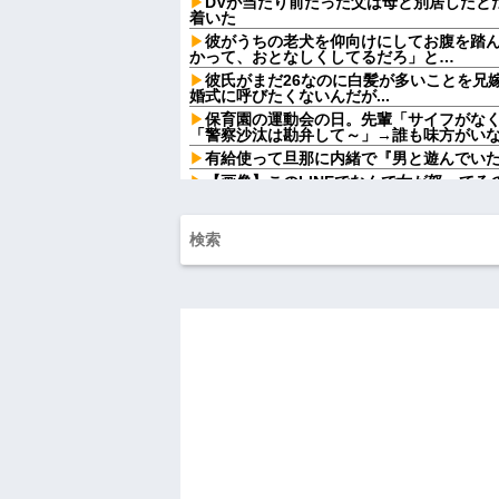
DVが当たり前だった父は母と別居したと
着いた
彼がうちの老犬を仰向けにしてお腹を踏
かって、おとなしくしてるだろ」と…
彼氏がまだ26なのに白髪が多いことを兄
婚式に呼びたくないんだが...
保育園の運動会の日。先輩「サイフがな
「警察沙汰は勘弁して～」→誰も味方がい
有給使って旦那に内緒で『男と遊んでい
【画像】このLINEでなんで女が怒って
らしい←お前らは勿論わかるよな？？？？
なぜ自民党批判だけは表現の自由ではな
【画像】本田望結の妹、姉妹で並んだ姿が大
w w w
【悲報】思春期の娘に「キモッ」と言わ
ｗ
【朗報】あだち充、タッチの上杉達也が
ｗｗｗｗｗ
【驚愕】 新幹線じゃなく『帰省費4000
ｗｗｗｗｗ
【しまった…】 コトメに追い出されたト
のエリア)には絶対に上がらない」という約
が...
ATMで俺が暗証番号を入力し終わった瞬
女がこちらに荷物をばらまきやがった。俺
ル...