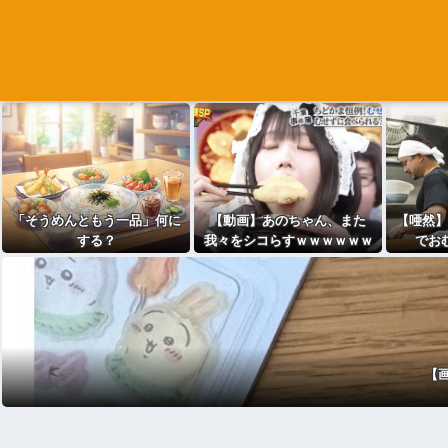
「そうめんともう一品」何に
【動画】あのちゃん、また
【唖然】
する？
我々をシコらすｗｗｗｗｗｗ
でお
ｗｗｗｗｗｗｗｗｗｗｗｗｗ
と・・」
ｗｗｗｗｗ
育てたこ
いんだ
【