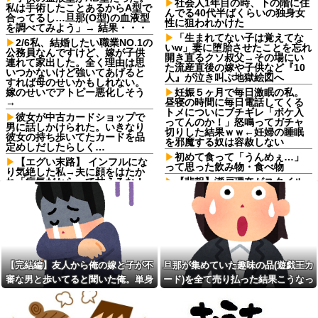
社会人1年目の時、下の階に住
私は手術したことあるからA型で
んでる40代半ばくらいの独身女
合ってるし…旦那(O型)の血液型
性に狙われかけた
を調べてみよう」→ 結果・・・
「生まれてない子は覚えてな
2/6私、結婚したい職業NO.1の
いw」妻に堕胎させたことを忘れ
公務員なんですけど、嫁が子供
開き直るクソ叔父→その場にい
連れて家出した。全く理由は思
た流産直後の嫁や子供など『10
いつかないけど強いてあげると
人』が泣き叫ぶ地獄絵図へ
すれば母のせいかもしれない。
嫁のせいでアトピー悪化しそう
妊娠５ヶ月で毎日激眠の私。
→
昼寝の時間に毎日電話してくる
トメについにブチギレ「ボケ入
彼女が中古カードショップで
ってんのか！」怒鳴ってガチャ
男に話しかけられた。いきなり
切りした結果ｗｗ←妊婦の睡眠
彼女の持ち歩いてたカードを品
を邪魔する奴は容赦しない
定めしだしたらしく…
初めて食って「うんめぇ…」
【エグい末路】 インフルにな
って思った飲み物・食べ物
り気絶した私→夫に顔をはたか
れ「病気だからって甘えるな！
【悲報】瀬戸環奈がスタイル
旦那様の為に家事をしろ！」夫
よすぎて一般男性が隣に並ぶと
が無職になった時、私「無職が
チンチクリンに見えてしまう
甘えるな」と復讐し続けた結
【悲報】瀬戸環奈がスタイル
果…
よすぎて一般男性が隣に並ぶと
「2年間、たぶん1日4回は握っ
チンチクリンに見えてしまう
てた」ラスベガスで買った3,000
母が難病発覚で突然の離婚希
円のキーホルダーを調べたら
望、その理由が30年前の夫の不
【完結編】友人から俺の嫁と子が不
旦那が集めていた趣味の品(遊戯王カ
みい山作者、みいちゃんでチ
倫！？
審な男と歩いてると聞いた俺。単身
ード)を全て売り払った結果こうなっ
ー牛なのではという疑惑が生ま
X収益化、終了へ インプレゾ
れるｗｗｗｗｗｗｗ
赴任先から興信所に相談した結果
た
ンビやパクツイの一掃なる
【画像】恋する女さん、ネッ
か！？他
ト民が驚愕する大変身を遂げて