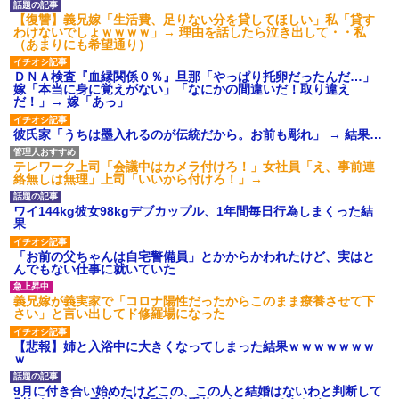
【GIF】JSのカンチョーワロ
【復讐】義兄嫁「生活費、足りない分を貸してほしい」私「貸す
タ
わけないでしょｗｗｗｗ」→ 理由を話したら泣き出して・・私
後続車にクラクションを鳴ら
（あまりにも希望通り）
され彼氏が逆切れ。「何クラク
ション鳴らしてんだ！降りてこ
ＤＮＡ検査『血縁関係０％』旦那「やっぱり托卵だったんだ…」
いよ！」と怒鳴りだし...
嫁「本当に身に覚えがない」「なにかの間違いだ！取り違え
【衝撃】報酬100万円超の治験
だ！」→ 嫁「あっ」
募集がこちらｗｗｗｗｗ(※画像
あり)
彼氏家「うちは墨入れるのが伝統だから。お前も彫れ」 → 結果…
【ネット騒然】惨殺されたタ
ワマン頂き女子のこの動画、す
げえええええｗｗｗｗｗｗｗｗ
テレワーク上司「会議中はカメラ付けろ！」女社員「え、事前連
ｗｗｗ
絡無しは無理」上司「いいから付けろ！」→
【愕然】白のクラウン俺氏、
高速道路左車線を制限速度で走
ワイ144kg彼女98kgデブカップル、1年間毎日行為しまくった結
った結果wwwwwwwwwwww
果
百年の恋12-899 食べた量を
張り合ってくる
「お前の父ちゃんは自宅警備員」とかからかわれたけど、実はと
んでもない仕事に就いていた
【悲報】佐藤輝明・・・２軍
でも盛大にやらかす←あまり悲
しませないでくれ
義兄嫁が義実家で「コロナ陽性だったからこのまま療養させて下
さい」と言い出してド修羅場になった
【悲報】姉と入浴中に大きくなってしまった結果ｗｗｗｗｗｗｗ
ｗ
9月に付き合い始めたけどこの、この人と結婚はないわと判断して