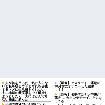
夫が首を吊った。気に入らな
【画像】アスリート、運動の
いと私を殴るウトとそれを傍観
30分前にオナニーした結果
するトメに生活費をくれない
→！！！
夫…地獄の義実家をでて離婚し
【訃報】名探偵コナン声優が
ようとしたら…夫にはとんでも
死去 → 今トンデモナイことにな
ない秘密があった
ってる・・・
子供の血液型がAB型だった。