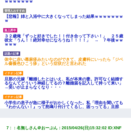
ｗｗｗｗｗｗｗ
【悲報】姉と入浴中に大きくなってしまった結果ｗｗｗｗｗｗｗ
ｗ
３２歳俺「ずっと好きでした！！付き合って下さい！」 ２５歳
彼女「うん！！絶対幸せになろうね！！！！」 → ７年後ｗｗ
ｗｗｗ
体中に赤い蕁麻疹みたいなのができて、皮膚科にいったら「ジベ
ル薔薇色ひこう疹」という症状だと言われた
旦那の元嫁「離婚したとはいえ、私が本来の妻。許可なく結婚す
るなんてどういう神経してるの？離婚届を記入して持って来い」
→笑いが止まらなくなり・・・
小学生の息子が急に様子がおかしくなった。私「理由を聞いても
『わかんない！』って怒鳴り付けてくるし、困っってる」旦那
「話してみるよ」→ 後日・・・
17年飼っていた犬が亡くなった。鼻水垂らし嗚咽する私に、猫が
7
：
名無しさん＠おーぷん
：
2015/04/26(日)15:32:02
 ID:
XNF
近づいて頭突きをしてきて…