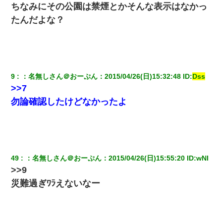
ちなみにその公園は禁煙とかそんな表示はなかっ
たんだよな？
【驚愕】私「今まで育てた分のお金返してね(冗談)」息子「はい、
3000万円」→数年後。私「妹が病気になったから援助して欲し
い」→
ワイ144kg彼女98kgデブカップル、1年間毎日行為しまくった結
果
9
：
名無しさん＠おーぷん
：
2015/04/26(日)15:32:48
 ID:
Dss
>>7
旦那の元カノをSNSで探して写真を保存して顔面評価スレで写真
勿論確認したけどなかったよ
を晒してた。ほとんどがブスという評価の中で二人ほど意外に好
評価で苦々しく思った
【復讐】義兄嫁「生活費、足りない分を貸してほしい」私「貸す
わけないでしょｗｗｗｗ」→ 理由を話したら泣き出して・・私
（あまりにも希望通り）
49
：
名無しさん＠おーぷん
：
2015/04/26(日)15:55:20
 ID:
wNI
>>9
【衝撃】嫁父の会社に勤続１０年、手取り１４万 → 俺「２２万も
災難過ぎﾜﾗえないなー
らえる会社から誘われた。転職したい」義父「クビ！（激怒」嫁
「離婚！（激怒」
朝起きたら嫁がいなかった。俺（嫁も嫁実家も電話に出ない…不