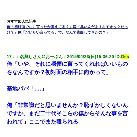
10年ほど前、息子がまだ年中だった時に離婚したんだけど、一昨
年の暮れに突然息子が職場を訪ねてきた。
兄の新しい嫁がやらかしすぎて辛い。当たり前のように実家や姪
俺「初対面でなに言ったか覚えてる？」嫁「臭いんだよ！キモオタ？だっ
の幼稚園に来る
け？」俺「だいたい合ってる。で、なんで告白してきたの？」→
17
：
名無しさん＠おーぷん
：
2015/04/26(日)15:36:20
 ID:
Dss
俺「いや、それに穏便に言ってくれればいいもの
をなんですか？初対面の相手に向かって」
基地パパ「….」
俺「非常識だと思いませんか？恥ずかしくないん
ですか、まだ二十代そこらの僕からそんな事を言
われて」ここでまた殴られる