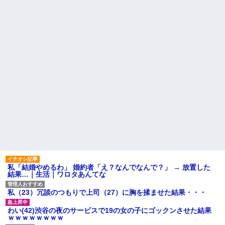
【緊急】俺の友人の離婚が決
幼稚な義弟夫婦が大嫌い。低
定したんだがちょっと困ってる
学歴だしパラサイトだし夫婦揃
ことがある
って太ってるし。義母にベタベ
タ甘えて「ジュース飲みた～
娘「ストロベリーあじとー、
い」何かあるとすぐ「親に言い
チョコレートあじとー」私「え
つけてやる！」
っ、それもう一回言って？」→
娘の読み方を聞いて思わず混乱
主な税金の成り立ちを調べて
してしまい…
みたよ
彼氏「娘さんとお付き合いし
ています」私「ずいぶん礼儀正
しい子だね…」→完璧すぎる対
応に逆に不安になって…
【衝撃】 日本人「家が何千万
円もするのは狂ってる」大工
「はぁ？じゃ自分で作ってみろ
よ」→結果ｗｗｗｗｗｗ
ハードオフに売っていた4万
4000円のフィギュアがヤバすぎ
るｗｗｗｗｗｗ「こんな高い
の？ｗｗ」「逆に超安い」
私「結婚やめるわ」 婚約者「え？なんでなんで？」 → 放置した
私「ちょっと、人の家の金庫
結果…｜生活｜ワロタあんてな
触らないでよ！」キチママ『そ
こに金庫があったから、開けて
みようとしただけ☆』義兄「泥
私（23）冗談のつもりで上司（27）に胸を揉ませた結果・・・
は出てけ！二度と来るな！」結
果・・・
わい(42)渋谷の夜のサービスで19の女の子にゴックンさせた結果
私「初めて飲む味だけどなん
ｗｗｗｗｗｗｗｗ
のお茶？」彼「ちっ！」私「」