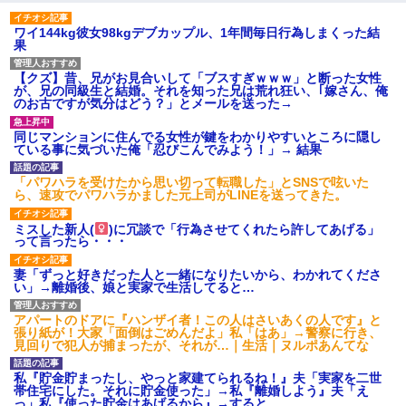
ワイ144kg彼女98kgデブカップル、1年間毎日行為しまくった結
果
【クズ】昔、兄がお見合いして「ブスすぎｗｗｗ」と断った女性
が、兄の同級生と結婚。それを知った兄は荒れ狂い、｢嫁さん、俺
のお古ですが気分はどう？」とメールを送った→
同じマンションに住んでる女性が鍵をわかりやすいところに隠し
ている事に気づいた俺「忍びこんでみよう！」→ 結果
「パワハラを受けたから思い切って転職した」とSNSで呟いた
ら、速攻でパワハラかました元上司がLINEを送ってきた。
ミスした新人(
)に冗談で「行為させてくれたら許してあげる」
って言ったら・・・
妻「ずっと好きだった人と一緒になりたいから、わかれてくださ
い」→離婚後、娘と実家で生活してると…
アパートのドアに『ハンザイ者！この人はさいあくの人です』と
張り紙が！大家「面倒はごめんだよ」私「はあ」→警察に行き、
見回りで犯人が捕まったが、それが…｜生活｜ヌルポあんてな
私『貯金貯まったし、やっと家建てられるね！』夫「実家を二世
帯住宅にした。それに貯金使った」→私『離婚しよう』夫「え
っ」私『使った貯金はあげるから』→すると…