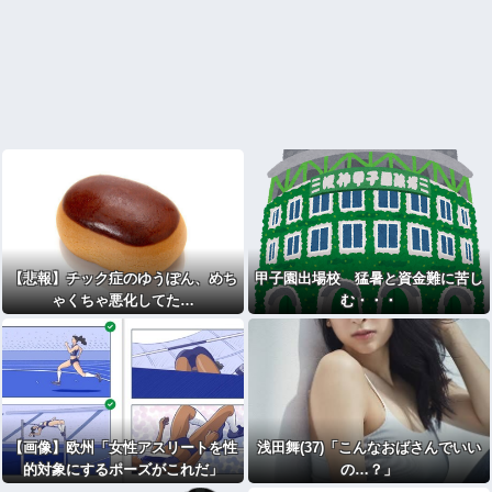
【悲報】チック症のゆうぽん、めち
甲子園出場校 猛暑と資金難に苦し
ゃくちゃ悪化してた…
む・・・
【画像】欧州「女性アスリートを性
浅田舞(37)「こんなおばさんでいい
的対象にするポーズがこれだ」
の…？」