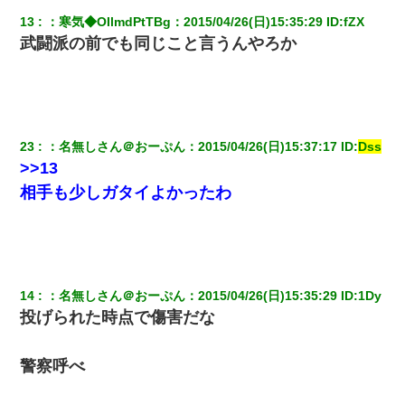
13
：
寒気◆OIlmdPtTBg
：
2015/04/26(日)15:35:29
 ID:
fZX
武闘派の前でも同じこと言うんやろか
姉旦那の友達「ほんとのパパだよ～」私のお腹を触ってほざく。
→思わず手を叩いて振り払ったら…
新卒の女性社員に1年半ストーカーされていた。俺「マジで怖い」
上司「話をしてみる」→女性社員「実は10数年前に…」
23
：
名無しさん＠おーぷん
：
2015/04/26(日)15:37:17
 ID:
Dss
同じマンションに住んでる女性が鍵をわかりやすいところに隠し
>>13
ている事に気づいた俺「忍びこんでみよう！」→ 結果
相手も少しガタイよかったわ
【唖然】帰宅したら旦那のスポーツカーが消えていた。警察『目
立つし、すぐ見つかるかもしれません』→ 数時間後・・警察『××
さんご存じですか？』
14
：
名無しさん＠おーぷん
：
2015/04/26(日)15:35:29
 ID:
1Dy
放置子が病院送りになったらしい → 俺（二度と帰ってくるなよ…
嫁を半身不随にしやがった恨みは、正直こんなもんじゃ晴れな
投げられた時点で傷害だな
い）
警察呼べ
【悲報】お風呂で父親と姉が完全に行為してるんだが...