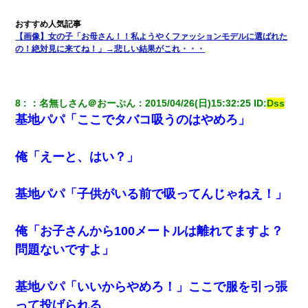
安だ）→ 仕事を早退して帰宅すると、嫁と嫁両親と知らない男が
２人・・・
【画像】女の子「お母さん！！私ようやくファッションモデルに選ばれた
中途採用のAが部長から呼び出された。Aはヘラヘラと部屋に入っ
の！絶対見に来てね！」→悲しい結果がこれ・・・
ていき、1時間後に号泣しながら出てきて…
22歳の頃、父に36歳の男性とお見合いをしてくれと頼まれた。父
8
：
名無しさん＠おーぷん
：
2015/04/26(日)15:32:25
 ID:
Dss
の親会社の経営者の息子さんだったので、父も喜んで私の写真を
送ったんだが→
基地パパ「ここでタバコ吸うのはやめろ」
夫の友達がBBQを定期的に開催して夫婦で参加してたんだけど、
俺「えーと、はい？」
女性側のリーダーみたいな人に「BBQは友達とやりなよ！」と言
われて…
基地パパ「子供がいる前で吸ってんじゃねえ！」
この母親は娘の黒歴史を掘り出さないと死ぬんか？ 死ぬんか？
俺「お子さんから100メートルは離れてますよ？
友人「酒の勢いで女先輩をホテルに連れ込んだｗｗｗｗｗ」俺
問題ないですよ」
「…」
基地パパ「いいからやめろ！」ここで服を引っ張
私は家が貧しくて、手に職をつけようと看護師になった。だけど
卒業を控えた年の1月末、車にひかれて看護師になれなくなった。
って投げられる