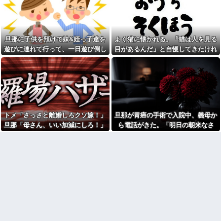
【悲報】スマホゲーム業界、
しまう←コレは凄過ぎるw w w
ガチで限界へ…「サ終」相次ぎ
w w w w w
倒産が過去最多ペース “当たれ
【画像】東京のライオンさ
ば一攫千金”の時代が終わる
ん、溶けるｗｗｗｗｗｗｗｗｗ
嫁「これってさ、浮気だよ
ｗｗｗｗｗｗｗｗｗｗｗｗｗ
旦那に子供を預けて妹&姪っ子達を
よく猫に懐かれる。「猫は人を見る
ね？」俺「まぁそういうことに
【衝撃】蓮舫「蓮舫だから叩
なりますかね」
遊びに連れて行って、一日遊び倒し
目があるんだ」と自慢してきたけれ
いて良いという報道に向き合い
本屋に現れた異臭＆浮浪者風
た。すると、旦那と喧嘩になってし
ど、今日たまたま読んだ記事である
ます！」X民「高市だから叩いて
の男、ペタンコのボストンバッ
良いをやってるのがお前だろ」
まい...
ことを目にした
グをパンパンにして無会計で退
←これ…w w
店！Gメンに確保され「なん
【画像】セブンイレブンのバ
で？」と本気で困惑ｗｗｗ
イト「AIにちいかわの画像を食
警察や検察が冤罪率をデータ
わせてっと………できた！」
として公表すべきだと思う
告白してきた会社の同僚と結
ウトメ「離婚しなさい」私夫
トメ「さっさと離婚しろクソ嫁！」
旦那が胃癌の手術で入院中、義母か
婚したが１か月たたずにレスに
婦「！？」コトメ「いかがわし
→俺「〇〇だから夜を拒否する
旦那「母さん、いい加減にしろ！」
ら電話がきた。「明日の朝来なさ
いお店に入ってくのを見た！特
のか！」嫁「そうｗあんたはた
徴が一緒」夫「コトメはなんで
→思わぬ形で旦那が味方してくれ
い！場合によっては離婚してもらい
だの寄生主でーすｗ」嫁親「こ...
そんな場所にいたの？」コトメ
て…
ます！」と怒鳴られ…
アルコール依存症の夫が大暴
「(真っ青)」
れ。私「休肝日くらい作って
「お食い初めなんて俺になん
よ」夫「必要ない！」→大暴れ
のメリットがあるの」「そんな
する夫を見たウトメに真実を話
に大変なら育児やめれば？」冗
した結果…
談で言ったのに本気に取られて
泥ママ「もういいじゃない！
離婚を言い渡された
私だって傷ついてるのに！」→
彼女と結婚の話をしていた時
盗みを責められた泥ママがまさ
に言われたことが衝撃だった
かの被害者アピール。その言い
分に周囲から笑いが漏れてしま
【闇】『強度行動障害』の女
い…
の子、自分をグーパンしまくる