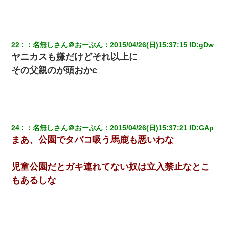
22
：
名無しさん＠おーぷん
：
2015/04/26(日)15:37:15
 ID:
gDw
ヤニカスも嫌だけどそれ以上に
その父親のが頭おかc
24
：
名無しさん＠おーぷん
：
2015/04/26(日)15:37:21
 ID:
GAp
まあ、公園でタバコ吸う馬鹿も悪いわな
児童公園だとガキ連れてない奴は立入禁止なとこ
もあるしな