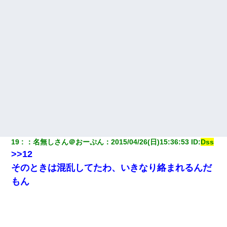
彼氏の家に泊まる事になり、ゲームで盛り上がってさぁ寝よう！
と電気を消すとミシッって音が…彼「ちょっと待ってて」→勢い
よくドアを開けるとなんと…
ホテルに泊まったんだけど従業員が最悪だった。折角の旅行で何
故私が怒鳴られなきゃいけなかったのだ
私が遺産を相続。→それを知った義両親が「旅行代金を出せ！」
「リフォーム費用を負担しろ！」「金の管理は私達がする！」と
浅ましくも集りにきた。
【画像】女の子「お母さん！！私ようやくファッションモデルに
選ばれたの！絶対見に来てね！」→悲しい結果がこれ・・・
19
：
名無しさん＠おーぷん
：
2015/04/26(日)15:36:53
 ID:
Dss
>>12
【不幸な結婚式】新郎親族「ブスのくせにドレスなんか着ちゃっ
てさ～ほんと恥ずかしいわよね～（大声」新郎両親「！！！（土
そのときは混乱してたわ、いきなり絡まれるんだ
下座」→ 結果・・・
もん
【悲報】嫁がワイのこと嫌いっぽいから単身赴任した結果
[緊急]ベロベロの女に声をかけて行為してきた結果