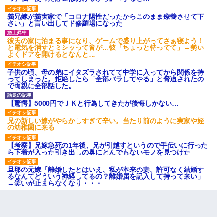
義兄嫁が義実家で「コロナ陽性だったからこのまま療養させて下
さい」と言い出してド修羅場になった
彼氏の家に泊まる事になり、ゲームで盛り上がってさぁ寝よう！
と電気を消すとミシッって音が…彼「ちょっと待ってて」→勢い
よくドアを開けるとなんと…
子供の頃、母の弟にイタズラされてて中学に入ってから関係を持
ってしまった。拒絶したら「全部バラしてやる」と脅迫されたの
で両親に全部話した。
【驚愕】5000円でＪＫと行為してきたが後悔しかない…
兄の新しい嫁がやらかしすぎて辛い。当たり前のように実家や姪
の幼稚園に来る
【考察】兄嫁急死の1年後、兄が引越すというので手伝いに行った
ら下着が入った引き出しの奥にとんでもないモノを見つけた
旦那の元嫁「離婚したとはいえ、私が本来の妻。許可なく結婚す
るなんてどういう神経してるの？離婚届を記入して持って来い」
→笑いが止まらなくなり・・・