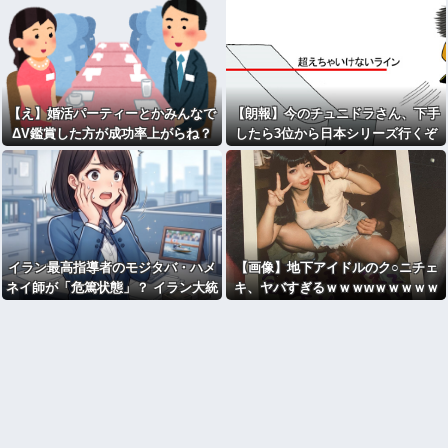
【え】婚活パーティーとかみんなで
【朗報】今のチュニドラさん、下手
ΔV鑑賞した方が成功率上がらね？
したら3位から日本シリーズ行くぞ
これｗｗｗｗｗｗｗｗｗｗ
イラン最高指導者のモジタバ・ハメ
【画像】地下アイドルのク○ニチェ
ネイ師が「危篤状態」？ イラン大統
キ、ヤバすぎるｗｗｗwｗｗｗｗｗ
領「意思疎通はかなり難しい」
ｗｗｗ