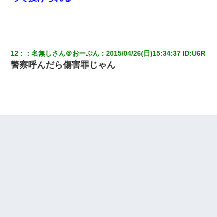
「パワハラを受けたから思い切って転職した」とSNSで呟いた
ら、速攻でパワハラかました元上司がLINEを送ってきた。
上司「何なの、この書類！！」私「あの‥」上司「今は私が話し
12
：
名無しさん＠おーぷん
：
2015/04/26(日)15:34:37
 ID:
U6R
てるの！」私「ですから」上司「黙って聞きなさい！」私「それ
は」上司「言い訳しない！」→結果ｗｗｗｗｗ
警察呼んだら傷害罪じゃん
最近うちの庭に知らない男の人がしょっちゅう入ってくる。それ
を職場で愚痴ったら、同僚男性が怒鳴りつけてきた。
三年働いてたパートを突然クビになった。しかし元職場の主要取
引先のトップが母方の叔父だったので…
13歳娘が元嫁のところから逃げてきた。どう扱ったらいいのかわ
からない
私『貯金貯まったし、やっと家建てられるね！』夫「実家を二世
帯住宅にした。それに貯金使った」→私『離婚しよう』夫「え
っ」私『使った貯金はあげるから』→すると…