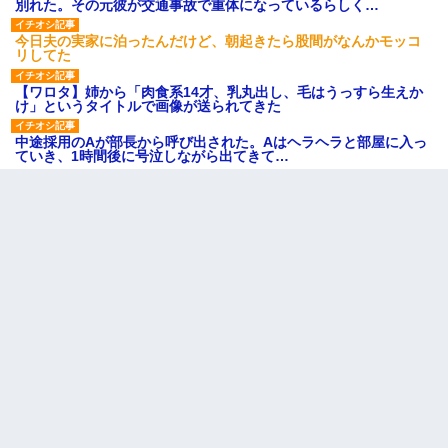
別れた。その元彼が交通事故で重体になっているらしく…
今日夫の実家に泊ったんだけど、朝起きたら股間がなんかモッコ
リしてた
【ワロタ】姉から「肉食系14才、乳丸出し、毛はうっすら生えか
け」というタイトルで画像が送られてきた
中途採用のAが部長から呼び出された。Aはヘラヘラと部屋に入っ
ていき、1時間後に号泣しながら出てきて…