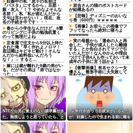
妊娠中の私「息子の名前は
『パスタ』にするから」旦那・
岩合さんの猫のポストカード
親・友人「！？ やめなよそんな
が結構あるの
名前！」私「私が産むんだから
【悲報】ディズニーのおいな
文句は言わせない！」現在、改
り巻（600円）ｗｗｗｗｗ
名の手続き中です・・・
【画像】お前らこの画像でフ
春から小学生なんだけど、6畳
フッてなったら絶対に寝ろよ
のリビングに子供の勉強机置く
wwwwww
のって無理だよね
実の母親から「運命の人と再
定食屋で注文から5分以上待た
会した、子供が成人したら離婚
された俺「早く作れよノロマ！
する」とか告白されてマジで引
底辺職はキビキビ動け！そんな
いたんだが！なんやかんや理由
んだから給料低いんだろう
つけて子供4人も作っておいて未
な！」→ すると…
成年の子供に言う話かよ！
嫁には歳が離れた9歳の弟がい
【衝撃画像】有名セクシー女
る。だがその弟は「弟ではなか
優さん、整形手術に大失敗して
った」・・・
撮影不能に⇒！！
私「実母の病院へ通いたいん
取引先の接待で彼氏が突然
です」トメ「嫁なんだから義実
「ミスタァァアァァァァアアア
家を優先しなさい」→あまりに
アァァ、ムンラァァァイ！」
も身勝手な言い分に我慢の限界
がきて…
切迫流産で自宅安静の私…な
のに義弟が「シャワー貸して」
車を出してくれる友人にガソ
「泊めて」と嫌がらせレベルの
リン代や食事代を払う事を申し
連続突撃！夫経由で断ると私に
NTTから見に覚えのない請求書がき
２年付き合ってる彼女がいるんだ
出るも断られた。なのに陰では
直接LINEしてきて絶句←大人し
「あの子はガス代も出さない」
た。無視しようと思っていたら、と
が、妊娠したので生まれる前に籍を
く自宅の風呂に入れよ
と愚痴られていて…
んでもない事実が判明して…
入れたいと言われた。俺は種がほぼ
【正論】今の20代「タモリっ
友人宅で。私「この子どうし
ておもしろくないじゃん。笑っ
無いはずなのに...
たの？」友人「何度謝っても許
たことないんだけど、なにがす