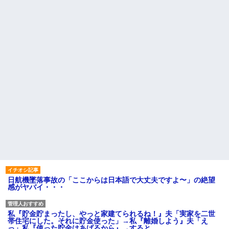
日航機墜落事故の「ここからは日本語で大丈夫ですよ〜」の絶望
感がヤバイ・・・
私『貯金貯まったし、やっと家建てられるね！』夫「実家を二世
帯住宅にした。それに貯金使った」→私『離婚しよう』夫「え
っ」私『使った貯金はあげるから』→すると…