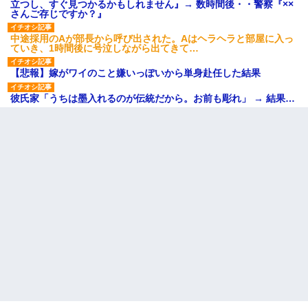
立つし、すぐ見つかるかもしれません』→ 数時間後・・警察『××
さんご存じですか？』
中途採用のAが部長から呼び出された。Aはヘラヘラと部屋に入っ
ていき、1時間後に号泣しながら出てきて…
【悲報】嫁がワイのこと嫌いっぽいから単身赴任した結果
彼氏家「うちは墨入れるのが伝統だから。お前も彫れ」 → 結果…