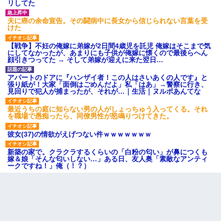
リしてた
夫に癌の余命宣告。その闘病中に長女から信じられない言葉を受
けた
【戦争】不妊の俺嫁に弟嫁が2日間4歳児を託児 俺嫁はそこまで気
にしてなかったが、あまりにも子供が俺嫁に懐くので最後らへん
顔引きつってた → そして弟嫁が迎えに来た翌日…
アパートのドアに『ハンザイ者！この人はさいあくの人です』と
張り紙が！大家「面倒はごめんだよ」私「はあ」→警察に行き、
見回りで犯人が捕まったが、それが…｜生活｜ヌルポあんてな
最近うちの庭に知らない男の人がしょっちゅう入ってくる。それ
を職場で愚痴ったら、同僚男性が怒鳴りつけてきた。
彼女(37)の情欲がえげつない件ｗｗｗｗｗｗｗ
新築の家で。クラクラするくらいの「白粉の匂い」が鼻につくも
嫁＆娘「そんな匂いしない…」ある日、友人奥「素敵なアンティ
ークですね！」俺（！？）