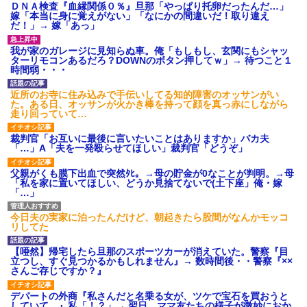
わい(42)渋谷の夜のサービスで19の女の子にゴックンさせた結果
ＤＮＡ検査『血縁関係０％』旦那「やっぱり托卵だったんだ…」
ｗｗｗｗｗｗｗｗ
嫁「本当に身に覚えがない」「なにかの間違いだ！取り違え
だ！」→ 嫁「あっ」
【驚愕】5000円でＪＫと行為してきたが後悔しかない…
我が家のガレージに見知らぬ車。俺「もしもし、玄関にもシャッ
ターリモコンあるだろ？DOWNのボタン押してｗ」→ 待つこと１
時間弱・・・
デパートの外商『私さんだと名乗る女が、ツケで宝石を買おうと
していて…』私「！？」→ 翌日。ママ友たちの様子が微妙におか
近所のお寺に住み込みで手伝いしてる知的障害のオッサンがい
しくなり・・・
た。ある日、オッサンが火かき棒を持って顔を真っ赤にしながら
走り回っていて…
裁判官「お互いに最後に言いたいことはありますか」バカ夫
生保レディと行為する為に駆け引きしてみた結果ｗｗｗｗｗｗｗ
「…」A「夫を一発殴らせてほしい」裁判官「どうぞ」
ｗｗｗｗｗ
父親がくも膜下出血で突然ﾀﾋ。→母の貯金が0なことが判明。→母
「私を家に置いてほしい、どうか見捨てないで(土下座」俺・嫁
我が家のガレージに見知らぬ車。俺「もしもし、玄関にもシャッ
「…」
ターリモコンあるだろ？DOWNのボタン押してｗ」→ 待つこと１
時間弱・・・
今日夫の実家に泊ったんだけど、朝起きたら股間がなんかモッコ
リしてた
10年ほど前、息子がまだ年中だった時に離婚したんだけど、一昨
年の暮れに突然息子が職場を訪ねてきた。
【唖然】帰宅したら旦那のスポーツカーが消えていた。警察『目
立つし、すぐ見つかるかもしれません』→ 数時間後・・警察『××
さんご存じですか？』
姉旦那の友達「ほんとのパパだよ～」私のお腹を触ってほざく。
→思わず手を叩いて振り払ったら…
デパートの外商『私さんだと名乗る女が、ツケで宝石を買おうと
していて…』私「！？」→ 翌日。ママ友たちの様子が微妙におか