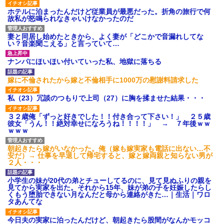
ホテルに泊まったんだけど従業員が最悪だった。折角の旅行で何
故私が怒鳴られなきゃいけなかったのだ
妻と同居し始めたときから、よく妻が「どこかで音漏れしてな
い？音楽聞こえる」と言っていて…
ナンパにほいほい付いていった私、地獄に落ちる
嫁に不倫されたから嫁と不倫相手に1000万の慰謝料請求した
私（23）冗談のつもりで上司（27）に胸を揉ませた結果・・・
３２歳俺「ずっと好きでした！！付き合って下さい！」 ２５歳
彼女「うん！！絶対幸せになろうね！！！！」 → ７年後ｗｗ
ｗｗｗ
朝起きたら嫁がいなかった。俺（嫁も嫁実家も電話に出ない…不
安だ）→ 仕事を早退して帰宅すると、嫁と嫁両親と知らない男が
２人・・・
小学生の妹が20代の弟とチューしてるのに、見て見ぬふりの親を
見てから実家を出た。それから15年、妹が弟の子を妊娠したらし
くもう堕胎できない月なんだと母から連絡がきた…｜生活｜ワロ
タあんてな
今日夫の実家に泊ったんだけど、朝起きたら股間がなんかモッコ