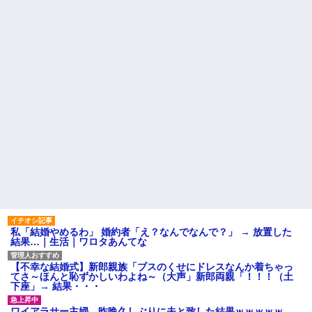
なりキレられた。このパートの
子供達のリクエストでシーフ
性格悪くないか？
ードカレーを作り子供達とハフ
【速報】専門家「イオンモー
ハフしていたら帰宅した夫がキ
ル熊本の爆心地に”こんなも
レるキレる。夫「俺がシーフー
の”があったんだけど…」
ド嫌いなの知っているだろう...
24歳の嫁に性的な魅力を感じ
ドラッグストア勤務中。カー
なくなったので離婚したい件
ド払いの商品を現金で返金して
ほしいと言い張る女性客。断っ
主な税金の成り立ちを調べて
ても引き下がらず、その後まさ
みたよ
かの展開に…
ハードオフに売っていた4万
4000円のフィギュアがヤバすぎ
るｗｗｗｗｗｗ「こんな高い
の？ｗｗ」「逆に超安い」
私「ちょっと、人の家の金庫
触らないでよ！」キチママ『そ
こに金庫があったから、開けて
みようとしただけ☆』義兄「泥
は出てけ！二度と来るな！」結
果・・・
私「初めて飲む味だけどなん
私「結婚やめるわ」 婚約者「え？なんでなんで？」 → 放置した
のお茶？」彼「ちっ！」私「」
結果…｜生活｜ワロタあんてな
【GIF】JSのカンチョーワロ
タ
【不幸な結婚式】新郎親族「ブスのくせにドレスなんか着ちゃっ
後続車にクラクションを鳴ら
てさ～ほんと恥ずかしいわよね～（大声」新郎両親「！！！（土
され彼氏が逆切れ。「何クラク
下座」→ 結果・・・
ション鳴らしてんだ！降りてこ
いよ！」と怒鳴りだし...
ワイアラサー主婦、昨晩久しぶりに夫と致した結果ｗｗｗｗｗ