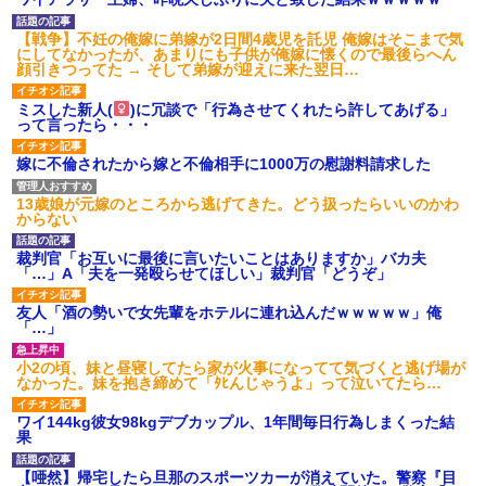
【衝撃】報酬100万円超の治験
募集がこちらｗｗｗｗｗ(※画像
【戦争】不妊の俺嫁に弟嫁が2日間4歳児を託児 俺嫁はそこまで気
あり)
にしてなかったが、あまりにも子供が俺嫁に懐くので最後らへん
【ネット騒然】惨殺されたタ
顔引きつってた → そして弟嫁が迎えに来た翌日…
ワマン頂き女子のこの動画、す
げえええええｗｗｗｗｗｗｗｗ
ミスした新人(
)に冗談で「行為させてくれたら許してあげる」
ｗｗｗ
って言ったら・・・
【愕然】白のクラウン俺氏、
高速道路左車線を制限速度で走
った結果wwwwwwwwwwww
嫁に不倫されたから嫁と不倫相手に1000万の慰謝料請求した
百年の恋12-899 食べた量を
張り合ってくる
13歳娘が元嫁のところから逃げてきた。どう扱ったらいいのかわ
からない
【悲報】佐藤輝明・・・２軍
でも盛大にやらかす←あまり悲
しませないでくれ
裁判官「お互いに最後に言いたいことはありますか」バカ夫
「…」A「夫を一発殴らせてほしい」裁判官「どうぞ」
友人「酒の勢いで女先輩をホテルに連れ込んだｗｗｗｗｗ」俺
「…」
小2の頃、妹と昼寝してたら家が火事になってて気づくと逃げ場が
なかった。妹を抱き締めて「ﾀﾋんじゃうよ」って泣いてたら…
ワイ144kg彼女98kgデブカップル、1年間毎日行為しまくった結
果
【唖然】帰宅したら旦那のスポーツカーが消えていた。警察『目