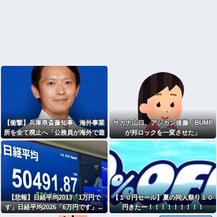
【衝撃】兵庫県斎藤知事、海外事業
サカナ山口、アジカン後藤「BUMP
所を全て廃止へ「公務員が海外で遊
が邦ロックを一変させた」
ぶためにある」・・・・・・・・・
【悲報】日経平均2013「1万円で
【１０円セール】夏の同人祭り１０
す」日経平均2026「6万円です」←
円きたー！！！！！！！！！
これは年収も爆上がりしたんやろな