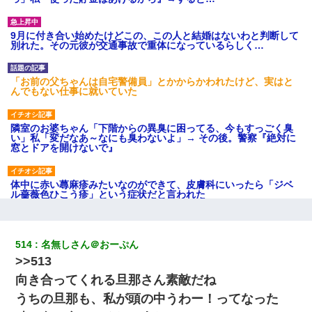
9月に付き合い始めたけどこの、この人と結婚はないわと判断して
別れた。その元彼が交通事故で重体になっているらしく…
「お前の父ちゃんは自宅警備員」とかからかわれたけど、実はと
んでもない仕事に就いていた
隣室のお婆ちゃん「下階からの異臭に困ってる、今もすっごく臭
い」私「変だなあ～なにも臭わないよ」→ その後。警察『絶対に
窓とドアを開けないで』
体中に赤い蕁麻疹みたいなのができて、皮膚科にいったら「ジベ
ル薔薇色ひこう疹」という症状だと言われた
[緊急]ベロベロの女に声をかけて行為してきた結果
514
名無しさん＠おーぷん
>>513
小学生の妹が20代の弟とチューしてるのに、見て見ぬふりの親を
見てから実家を出た。それから15年、妹が弟の子を妊娠したらし
向き合ってくれる旦那さん素敵だね
くもう堕胎できない月なんだと母から連絡がきた…｜生活｜ワロ
タあんてな
うちの旦那も、私が頭の中うわー！ってなった