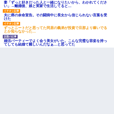
ろ」→ 俺「完全に恐喝になってますね」「お前、これが詐欺だっ
妻「ずっと好きだった人と一緒になりたいから、わかれてくださ
て知ってる？」
い」→離婚後、娘と実家で生活してると…
夫に癌の余命宣告。その闘病中に長女から信じられない言葉を受
【不幸な結婚式】新郎親族「ブスのくせにドレスなんか着ちゃっ
けた
てさ～ほんと恥ずかしいわよね～（大声」新郎両親「！！！（土
下座」→ 結果・・・
ずっとニートだと思ってた同居の義弟が投資で旦那より稼いでる
とか知らなかった…
嘘をついてフリン旅行へ出かけた嫁→翌日、嫁「ただいま～」旦
婚活パーティーでよく会う美女がいた。こんな完璧な容姿を持っ
那「娘がシんだよ。何度も連絡したのに…」嫁「えっ」→なん
てしても結婚て難しいんだなぁ…と思ってた
と・・・
【悲報】嫁がワイのこと嫌いっぽいから単身赴任した結果
全く親しくないママ友Aから突然「飲み会しよう」と誘われたがお
断りした。後日Aの企みを知ってゾッとするやら腹立つやら！
中途採用のAが部長から呼び出された。Aはヘラヘラと部屋に入っ
ていき、1時間後に号泣しながら出てきて…
近所のお寺に住み込みで手伝いしてる知的障害のオッサンがい
た。ある日、オッサンが火かき棒を持って顔を真っ赤にしながら
走り回っていて…