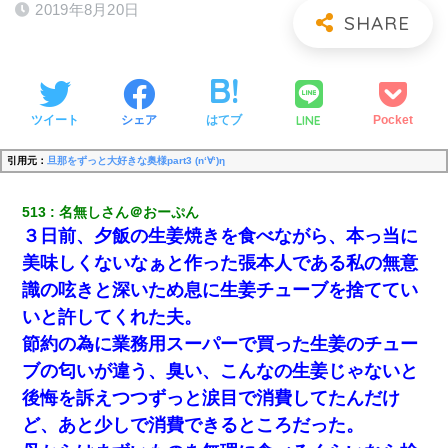
2019年8月20日
LINE
ツイート
シェア
はてブ
Pocket
引用元：
旦那をずっと大好きな奥様part3 (n‘∀‘)η
513
名無しさん＠おーぷん
３日前、夕飯の生姜焼きを食べながら、本っ当に
美味しくないなぁと作った張本人である私の無意
識の呟きと深いため息に生姜チューブを捨ててい
いと許してくれた夫。
節約の為に業務用スーパーで買った生姜のチュー
ブの匂いが違う、臭い、こんなの生姜じゃないと
後悔を訴えつつずっと涙目で消費してたんだけ
ど、あと少しで消費できるところだった。