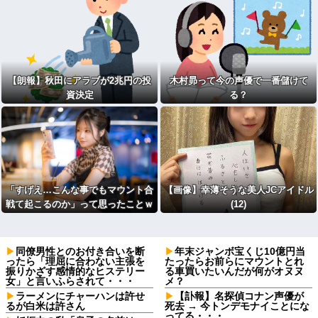
ぁｗｗｗｗｗｗｗｗｗｗ
【朗報】秋田にアラブが2兆円の投
木村昴って今の声優で一番儲けて
資決定
る？
「すげえ…こんな事でもマウント合
【画像】幸薄そうな美人JCアイドル
戦て起こるのか」って思ったことｗ
(12)
ｗｗｗｗ
同僚男性とのお付き合いを断
年末ジャンボ宝くじ10億円当
ったら「理屈に合わない主張を
たったらお前らにマウントとれ
振りかざす感情的なヒステリー
る車買いたいんだが何がオヌヌ
女」と言いふらされて・・・
メ？
ラーメンにチャーハンは許せ
【訃報】名探偵コナン声優が
るが白米は許さん
死去 → 今トンデモナイことにな
ってる・・・