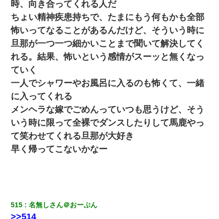
時、向き合ってくれる人だ
ワイ144kg彼女98kgデブカップル、1年間毎日行為しまくった結
ちょい精神疾患持ちで、たまにもう何もかも全部
果
怖いってなることがあるんだけど、そういう時に
旦那が一つ一つ細かいことまで聞いて解決してく
友人とふたりで山口に旅行した時の事。レンタカーを借りて山の
中の道を走っていたら、突然ガガッ！って音がして…
れる。結果、怖いという感情がスーッと無くなっ
ていく
日曜日、会社の窓を見ると同僚の姿。俺（あれ？ディズニーシー
一人でシャワーやお風呂に入るのも怖くて、一緒
じゃ？）→俺電話「今何してんの？」同僚「シーで並んでるこ
と！」俺「会社にいない？」→次の瞬間、すごい鳥肌が立った
に入ってくれる
メンヘラな嫁でごめんっていつも思うけど、そう
アパートのドアに『ハンザイ者！この人はさいあくの人です』と
いう時に限って全裸でダンスしたりして馬鹿やっ
張り紙が！大家「面倒はごめんだよ」私「はあ」→警察に行き、
見回りで犯人が捕まったが、それが…｜生活｜ヌルポあんてな
て笑わせてくれる旦那が大好き
早く帰ってこないかなー
とっさに女児を捕まえたら変質者扱いされた。母親「あっち行っ
てよ！気持ち悪い！（ｼｯｼｯ」→ 後日、俺を見つけた母親がすっ飛
んできて・・・
元夫の連れ子「俺の結婚式の時くらい、母親としての責任を果た
515
名無しさん＠おーぷん
そうとは思わないのか！」→どうも連れ子は…
>>514