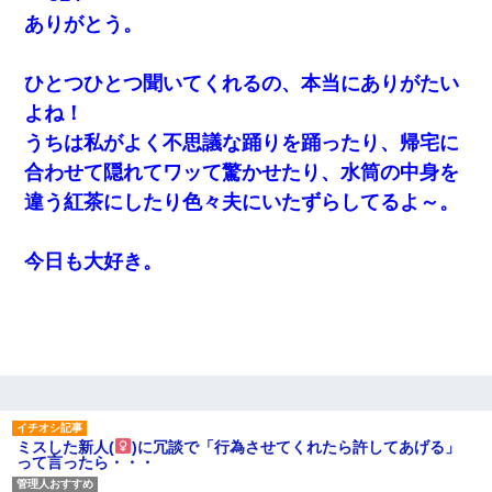
ありがとう。
子供の頃、母の弟にイタズラされてて中学に入ってから関係を持
ってしまった。拒絶したら「全部バラしてやる」と脅迫されたの
で両親に全部話した。
ひとつひとつ聞いてくれるの、本当にありがたい
よね！
【画像】女上司(30)「終電なくなったね…部屋くる？」ワイ「行
きます！」
うちは私がよく不思議な踊りを踊ったり、帰宅に
合わせて隠れてワッて驚かせたり、水筒の中身を
妊娠中に「おいこのブタ女！てめー席譲れ！」と絡まれ腹を殴る
違う紅茶にしたり色々夫にいたずらしてるよ～。
真似された。泣きながら夫に話すと一年後に…
今日も大好き。
最近うちの庭に知らない男の人がしょっちゅう入ってくる。それ
を職場で愚痴ったら、同僚男性が怒鳴りつけてきた。
隣の部屋の住民の母親、オートロックを突破してマンションに入
り込んできたみたいで、ずっとドアの前で喚いてて滅茶苦茶うる
さかった。
13歳娘が元嫁のところから逃げてきた。どう扱ったらいいのかわ
からない
ミスした新人(
)に冗談で「行為させてくれたら許してあげる」
って言ったら・・・