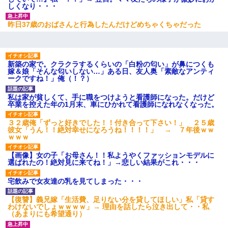
しくなり・・・
放置子が病院送りになったらしい → 俺（二度と帰ってくるなよ…
昨日37歳のおばさんと行為したんだけどめちゃくちゃだった
嫁を半身不随にしやがった恨みは、正直こんなもんじゃ晴れな
い）
ＤＮＡ検査『血縁関係０％』旦那「やっぱり托卵だったんだ…」
新築の家で。クラクラするくらいの「白粉の匂い」が鼻につくも
嫁「本当に身に覚えがない」「なにかの間違いだ！取り違え
嫁＆娘「そんな匂いしない…」ある日、友人奥「素敵なアンティ
だ！」→ 嫁「あっ」
ークですね！」俺（！？）
私は家が貧しくて、手に職をつけようと看護師になった。だけど
父が他界→父のフリン相手『どうか相続を放棄して下さい、昔の
卒業を控えた年の1月末、車にひかれて看護師になれなくなった。
ことは謝ります。ごめんなさい…』私「お子さんはフリン略奪婚
って知ってるの？」相手『 』結果→
３２歳俺「ずっと好きでした！！付き合って下さい！」 ２５歳
彼女「うん！！絶対幸せになろうね！！！！」 → ７年後ｗｗ
ｗｗｗ
嫁が涙声で『会いたいね』とか言っているのが聞こえた。俺「こ
んな時間に誰と電話してんの？」嫁「ごめんなさい…！（大号
泣」俺（キターー）→
【画像】女の子「お母さん！！私ようやくファッションモデルに
選ばれたの！絶対見に来てね！」→悲しい結果がこれ・・・
宅飲みで女友達の乳を見てしまった・・・
俺「初対面でなに言ったか覚えてる？」嫁「臭いんだよ！キモオ
タ？だっけ？」俺「だいたい合ってる。で、なんで告白してきた
の？」→
【復讐】義兄嫁「生活費、足りない分を貸してほしい」私「貸す
わけないでしょｗｗｗｗ」→ 理由を話したら泣き出して・・私
（あまりにも希望通り）
嫁が弁護士を連れてきて「悪いと思うなら慰謝料を払って離婚し