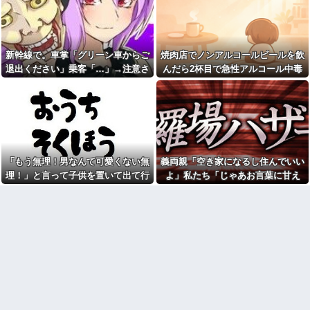
してくれないの…」→猫が激し
ごいの？」他
く怒り続ける理由を聞いて驚
き…
静岡の子がマッハでドア開け
に行った
彼に「お前は世間知らずでモ
ノを知らない」と言われ続け自
彼女と同棲初めたら家に物が5
新幹線で。車掌「グリーン車からご
焼肉店でノンアルコールビールを飲
信がなくなった
倍くらい増えてストレスヤバ
い。3LDKで余裕だろと思ってた
退出ください」乗客「…」→注意さ
んだら2杯目で急性アルコール中毒
【画像】アイドルのオフ会の
けど全部埋めやがった
光景、レベチw w w w w w w w
れても動かない乗客を見ていたら、
になった。それで警察と保健所を巻
w w w
【悲報】警察に射殺された包
その直後まさかの展開に…
き込む騒ぎに…
丁男、直前に母を亡くし精神的
祭りって謎だよな、誰が神輿
ショックを受けていたと判明
担いでるの？屋台出店してる奴
らは誰の許可を得て商売してる
里帰り出産した嫁が実家から
の？
帰ってこないので離婚要求。す
ると義父がブチギレた
【衝撃画像】中学生「先生！
水泳で水着になるのイヤで
旦那の同僚女が旦那の元カ
「もう無理！男なんて可愛くない無
義両親「空き家になるし住んでいい
す！」先生「分かった」→結果
ノ。なのにしょっちゅうペアで
理！」と言って子供を置いて出て行
よ」私たち「じゃあお言葉に甘え
まさかの『こう』なってしまうw
仕事してて遅くまで残業したり
w w w w w w
二人で出張に行ったり。なんで
った息子嫁
て…」→引っ越した途端、予想外の
「今度の出張は一人で行く」っ
お前ら急げ！怪しい外人みつ
出来事が待っていて…
て嘘つくのかな
けたら法務省にタレコミしてみ
ろ！意外と仕事するぞ？
38歳マザコン夫の誕生日に
「むしゅこたんおめでとう！」
【悲報】大卒初任給600万の時
と義実家を飾り付ける超過干渉
代へ
トメ！ご近所さんを招待してあ
wwwwwwwwwwwwwwwwww
げたら、38歳メタボ夫が登場し
w
て近所のおじいさんが大爆発す
【悲報】 「ゴールド免許で
る事態に
す」←運が良かっただけかペー
休んだ翌日、先輩パートに申
パードライバーという事実ｗｗ
し送りあるかと確認したらいき
ｗ