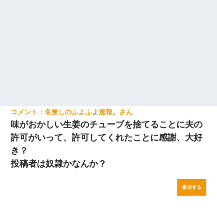
｢昨日はお兄ちゃんと一緒にお風呂に入っちゃった～｣とか毎日兄
の話をしていたA子が事故で亡くなった。→Ａ子のお母さんの話に
驚愕…
名無しのふよふよ速報。
味がおかしい生姜のチューブを捨てることに夫の
許可がいって、許可してくれたことに感謝、大好
き？
投稿者は奴隷かなんか？
返信する