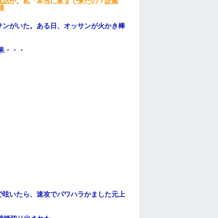
電話が。私「本当に家まで来たの？証拠
後
サンがいた。ある日、オッサンが火かき棒
果・・・
で呟いたら、速攻でパワハラかました元上