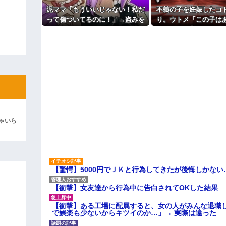
主な税金の成り立ちを調べてみ
泥ママ「もういいじゃない！私だ
不義の子を妊娠したコ
彼「ちっ！」私「」
って傷ついてるのに！」→盗みを
り。ウトメ「この子は
責められた泥ママがまさかの被害
の子として育てて」旦
逆切れ。「何クラクション鳴らして
者アピール。その言い分に周囲か
とう」私「勝手に決め
ら笑いが漏れてしまい…
→修羅場になり
らｗｗｗｗｗ(※画像あり)
女子のこの動画、すげえええええｗ
車線を制限速度で走った結果
くる
やらかす←あまり悲しませないでく
ゃいら
【驚愕】5000円でＪＫと行為してきたが後悔しかない
【衝撃】女友達から行為中に告白されてOKした結果
【衝撃】ある工場に配属すると、女の人がみんな退職
で娯楽も少ないからキツイのか…」→ 実際は違った