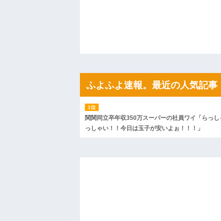
果・・・
私「初めて飲む味だけどなんのお茶？」
【GIF】JSのカンチョーワロタ
後続車にクラクションを鳴らされ彼氏が
んだ！降りてこいよ！」と怒鳴りだし...
【衝撃】報酬100万円超の治験募集がこち
【ネット騒然】惨殺されたタワマン頂き
ｗｗｗｗｗｗｗｗｗｗ
【愕然】白のクラウン俺氏、高速道路左
ふよふよ速報。最近の人気記事
wwwwwwwwwwww
百年の恋12-899 食べた量を張り合って
【悲報】佐藤輝明・・・２軍でも盛大に
れ
関関同立卒年収350万スーパーの社員ワイ「らっし
っしゃい！！今日は玉子が安いよぉ！！！」