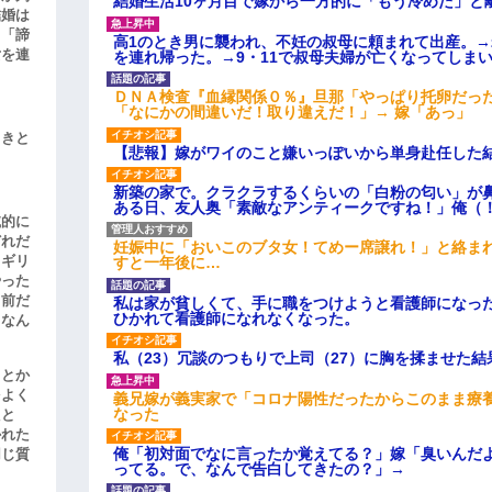
結婚生活10ヶ月目で嫁から一方的に「もう冷めた」と
結婚は
、「諦
高1のとき男に襲われ、不妊の叔母に頼まれて出産。
女を連
を連れ帰った。→9・11で叔母夫婦が亡くなってしま
ＤＮＡ検査『血縁関係０％』旦那「やっぱり托卵だっ
「なにかの間違いだ！取り違えだ！」→ 嫁「あっ」
引きと
【悲報】嫁がワイのこと嫌いっぽいから単身赴任した
新築の家で。クラクラするくらいの「白粉の匂い」が
ある日、友人奥「素敵なアンティークですね！」俺（
滅的に
どれだ
妊娠中に「おいこのブタ女！てめー席譲れ！」と絡ま
リギリ
すと一年後に…
やった
名前だ
私は家が貧しくて、手に職をつけようと看護師になっ
ひかれて看護師になれなくなった。
、なん
私（23）冗談のつもりで上司（27）に胸を揉ませた結
」とか
をよく
義兄嫁が義実家で「コロナ陽性だったからこのまま療
なった
たと
かれた
俺「初対面でなに言ったか覚えてる？」嫁「臭いんだ
同じ質
ってる。で、なんで告白してきたの？」→