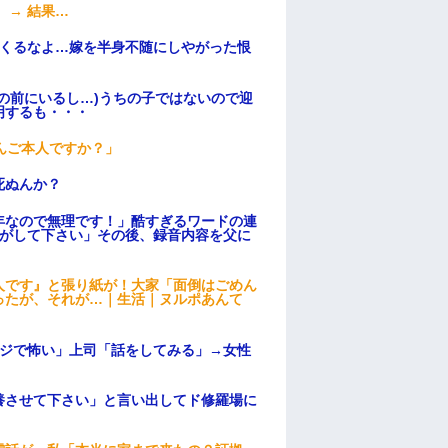
 → 結果…
てくるなよ…嫁を半身不随にしやがった恨
の前にいるし…)うちの子ではないので迎
明するも・・・
んご本人ですか？」
死ぬんか？
年なので無理です！」酷すぎるワードの連
逃がして下さい」その後、録音内容を父に
人です』と張り紙が！大家「面倒はごめん
ったが、それが…｜生活｜ヌルポあんて
マジで怖い」上司「話をしてみる」→女性
養させて下さい」と言い出してド修羅場に