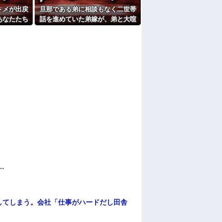
たよ
トメが出戻
旦那である弟に相談もなく二世帯
あなたたち
話を進めていた弟嫁が、弟と大喧
那「ありが
嘩。その騒動で夫婦仲は最悪にな
ないで！」
ったはずが…
…
…
してしまう。会社「仕事がハードだし田舎