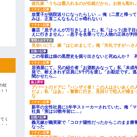
彼氏家「うちは墨入れるのが伝統だから。お前も彫れ」
放置子が病院送りになったらしい → 俺（二度と帰っ
みは、正直こんなもんじゃ晴れない）
書店「息子さんが万引きしました」私「はっ？(息子目
えに行きません」→息子を名乗ってた人物の正体が判
見合いにて。嫁「はじめまして」俺「失礼ですが○○さ
この母親は娘の黒歴史を掘り出さないと死ぬんか？ 
居酒屋にて。兄の紹介者「お酒飲みなって」私「未成
発で、耐えきれず店員に5千円を渡し「お勘定です。
聞かせたら...
の社
アパートのドアに『ハンザイ者！この人はさいあくの
い！！
だよ」私「はあ」→警察に行き、見回りで犯人が捕ま
な
」
新卒の女性社員に1年半ストーカーされていた。俺「
社員「実は10数年前に…」
えてく
義兄嫁が義実家で「コロナ陽性だったからこのまま療
・・・
なった