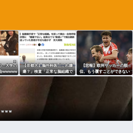
2)、大学の
【京都大】脳外科医「これ腫
【悲報】欧州サッカーの順
wwwww
瘍？」検査「正常な脳組織で
位、もう覆すことができない
す」医者「腫瘍でしょ？」検
レベルで固定される
査「正常です」医者「腫瘍だ
よ」→女性患者が正常な組織
を摘出され重篤な状態に
ｗｗｗｗ