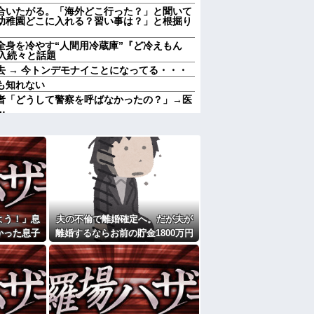
合いたがる。「海外どこ行った？」と聞いて
幼稚園どこに入れる？習い事は？」と根掘り
 全身を冷やす“人間用冷蔵庫”『ど冷えもん
入続々と話題
 → 今トンデモナイことになってる・・・
も知れない
者「どうして警察を呼ばなかったの？」→医
…
私。リードをつけ放置された犬に絡まれ、追
光景』を目撃→必死で救急車を呼ぶも犬と取
のいじめや犯罪を楽しみながら行うことが陽
された、助けて」とウチに子連れで押しかけ
痛い…苦しい…」私「はぁ」→交番に電話し
6.3％に わずか2年で20.7ポイント増、
よう！」息
夫の不倫で離婚確定へ。だが夫が
かった息子
離婚するならお前の貯金1800万円
が私の子供達に「お母さんが死んだらどうす
0年後…
を財産分与しろ」と言い出した
。」と
が大嫌い。夏休みのお出かけ先はおばあちゃ
ゃんと一緒にＴＤＬに連れて行ってあげた
れた
にと連絡あり。石をどかしてミミズ集め足の