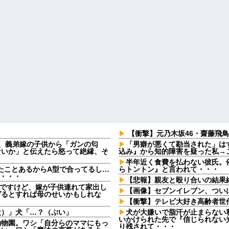
【衝撃】元乃木坂46・齋藤飛鳥さ
日、義弟嫁の子供から「ガンの匂
「男癖が悪くて勘当された」は
ないか」と伝えたら怒って絶縁、そ
込み』から知的障害を疑った私→
半年近く食費を払わない彼氏。催
たことあるからA型で合ってるし…
らトントン』と言われて・・・
果・・・
【悲報】親友と殴り合いの結果
なんですけど、嫁が子供連れて家出し
【画像】セブンイレブン、つい
げるとすれば母のせいかもしれな
【衝撃】テレビ大好き高齢者世
犬）」犬「…？（ぷい」
犬が大嫌いで脂汗が止まらない
いかけられた先で『信じられない
動物園。ワシ「自分らのママにもっ
り残されて・・・