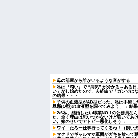
母の部屋から誰かいるような音がする
私は『匂い』で “病気” が分かる→ある
い」がし始めたので、夫経由で「ガンでは
の結果・・・
子供の血液型がAB型だった。私は手術し
旦那(O型)の血液型を調べてみよう」→ 結
2/6私、結婚したい職業NO.1の公務員
た。全く理由は思いつかないけど強いてあ
い。嫁のせいでアトピー悪化しそう→
ワイ「たろー仕事行ってくるね！（飼い
マクドでギャルママ軍団がガキを放って