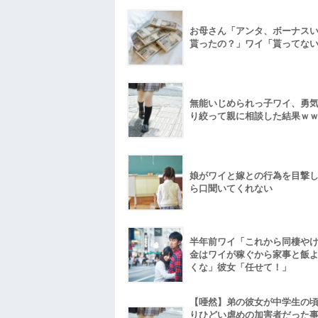
お母さん「アンタ、ボーナス
貰ったの？」ワイ「貰ってな
無能いじめられっ子ワイ、勇
り絞って親に相談した結果ｗ
娘がワイと嫁との行為を目撃
ら口聞いてくれない
半年前ワイ「これから同棲や
金はワイが稼ぐから家事と飯
くな」彼女「任せて！」
【唖然】弟の彼女が中学生の
りひどい虐めの加害者だった