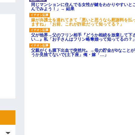
同じマンションに住んでる女性が鍵をわかりやすいと
んでみよう！」→ 結果
嫁が弁護士を連れてきて「悪いと思うなら慰謝料を払っ
ますね」「お前、これが詐欺だって知ってる？」
父が他界→父のフリン相手『どうか相続を放棄して下
い…』私「お子さんはフリン略奪婚って知ってるの？」
父親がくも膜下出血で突然ﾀﾋ。→母の貯金が0なこと
うか見捨てないで(土下座」俺・嫁「…」