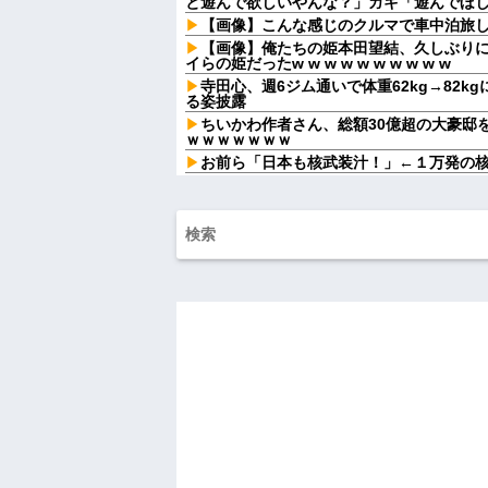
と遊んで欲しいやんな？」ガキ「遊んでほしい
【画像】こんな感じのクルマで車中泊旅
【画像】俺たちの姫本田望結、久しぶり
イらの姫だったw w w w w w w w w w
寺田心、週6ジム通いで体重62kg→82kg
る姿披露
ちいかわ作者さん、総額30億超の大豪邸
ｗｗｗｗｗｗｗ
お前ら「日本も核武装汁！」←１万発の
【家族内争い】 嫁のピアノを兄嫁が欲し
ｗｗｗ
行方不明になった子の名前が「大和」だ
結果、ネットで意見が真っ二つになってい
子供がバイトで貯めた資金で旅行中の話
貸してくれる？って連絡きた
飛行機に乗ると、自分の指定席には見知
た瞬間、空気が変わって…
Aさんの家に子連れで集まって遊ばせてた
「誰がやったの？」と犯人探しが始まり...
嫁が頻繁に転職するせいで俺が職場で恥
【悲報】 マイナ保険証のクソぶり、バレ
ハードオフに売っていた4万4000円のフ
「こんな高いの？ｗｗ」「逆に超安い」
私「ちょっと、人の家の金庫触らないで
たから、開けてみようとしただけ☆』義兄