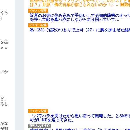
出張中の旦那から『フリンしやがって、このクズ』と
は？」旦那「俺の言葉が信じられないのか！」→ 離婚
いくら
近所のお寺に住み込みで手伝いしてる知的障害のオッ
い」
を持って顔を真っ赤にしながら走り回っていて…
私（23）冗談のつもりで上司（27）に胸を揉ませた結
気を振
ｗｗｗ
してか
けど、
よろし
「パワハラを受けたから思い切って転職した」とSNS
司がLINEを送ってきた。
頃かな
事が判