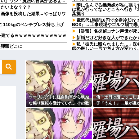
」ワシ「魔法の言葉があるよ...
隣に住んでる義弟嫁が私に張り
したいよな？？？
は私が行ってないところへ行き「
に画像を投稿した結果→やっぱりワ
葉掘り
電気代1時間16円で全身冷却!?
に 110kgのベンチプレス持ち上げ
BOX』→工事現場やゴルフ場で導
【訃報】名探偵コナン声優が死去
を建てるｗｗｗｗｗｗｗｗｗｗｗｗ
新婚だけど好きな人ができたか
私「彼氏に殴られました…」医
核弾頭どこに
師の厳しい一言で考え方が変わり
がり親も譲れと言い出した結果…ｗ
犬が大嫌いで脂汗が止まらない
いかけられた先で『信じられない
と知った。その名前について考えた
り残されて・・・
て…
私の地元は治安が悪く、弱いも
だけど、ちょっとお金足りないから
キャの条件だった
義兄嫁が「義兄と喧嘩してDV
らぬ子どもが座っていた。声を掛け
てきた。私「無理」義兄嫁「お腹
たら、甘いことを言われ…
ときに、ゲーム機が壊れた。親は
【急増】「外国人受け入れ反対」5
ツーリング中に軽自動車から執拗
俺「土日は鬼ごっこし
東大調査「若い世代ほど増加」
な煽り運転を受けていた。その数
子「うん！」→足が遅
をかいてる理由がこれ・・・
私が入院しているとき、義兄嫁
分後、思わぬ結末を目撃すること
と本気で遊び続けた1
るの？うちでは引き取れないわよ
るｗｗｗｗｗｗｗｗｗ
になり…
Ａちゃんママは遊園地や水族館
ィギュアがヤバすぎるｗｗｗｗｗｗ
んちだけ。私の母「可哀想。孫ち
い」→Ａママに烈火の如くキレら
よ！」キチママ『そこに金庫があっ
こども園から孫が怪我した迎え
「泥は出てけ！二度と来るな！」結
上に石を落としたそうな