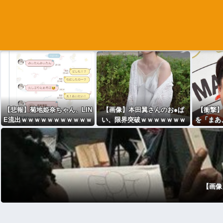
【悲報】菊地姫奈ちゃん、LIN
【画像】本田翼さんのお●ぱ
【衝撃】
E流出ｗｗｗｗｗｗｗｗｗｗｗ
い、限界突破ｗｗｗｗｗｗｗ
を「まあ
ｗ
ｗｗ
【画像