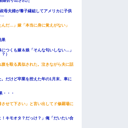
離婚切り出された
→叔母夫婦が養子縁組してアメリカに子供
い…
たんだ…」嫁「本当に身に覚えがない」
結果
鼻につくも嫁＆娘「そんな匂いしない…」
！？）
れ腹を殴る真似された。泣きながら夫に話
た。だけど卒業を控えた年の1月末、車に
果・・・
養させて下さい」と言い出してド修羅場に
よ！キモオタ？だっけ？」俺「だいたい合