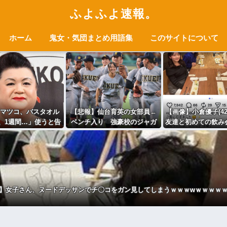
ふよふよ速報。
ホーム
鬼女・気団まとめ用語集
このサイトについて
マツコ、バスタオル
【悲報】仙台育英の女部員←
【画像】小倉優子(4
、1週間…」使うと告
ベンチ入り 強豪校のジャガ
友達と初めての飲み会
白
イモダンサー←ベンチ外
ww
】女子さん、ヌードデッサンでチ〇コをガン見してしまうｗｗｗwｗｗｗｗ