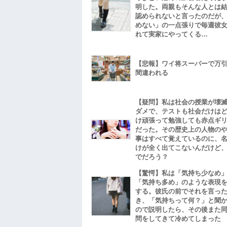
明した。両親もそんな人とは
認められないと言ったのだが
めない」の一点張りで毎週彼
れて実家にやってくる…
【悲報】ワイ将スーパーで万
間違われる
【疑問】私は社会の授業が壊
ダメで、テストも社会だけは
け頑張って勉強しても赤点ギ
だった。その歴史上の人物の
事はすべて覚えているのに、
けが全く出てこないんだけど
でだろう？
【驚愕】私は「気持ち少なめ
「気持ち多め」のような表現
する。彼氏の前でそれを言っ
き、「気持ちって何？」と聞
ので説明したら、その後また
問をしてきて冷めてしまった