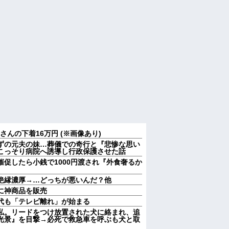
んの下着16万円 (※画像あり)
ずの元夫の妹…葬儀での奇行と『悲惨な思い
こっそり病院へ誘導し行政保護させた話
促したら小銭で1000円渡され『外食奢るか
絶縁濃厚→…どっちが悪いんだ？他
に神商品を販売
代も「テレビ離れ」が始まる
私。リードをつけ放置された犬に絡まれ、追
光景』を目撃→必死で救急車を呼ぶも犬と取