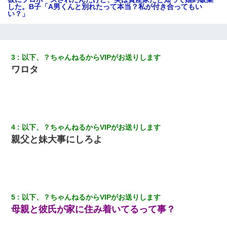
した。B子「A男くんと別れたって本当？私が付き合ってもい
い？」
高1のとき男に襲われ、不妊の叔母に頼まれて出産。→叔母夫婦が
養子縁組してアメリカに子供を連れ帰った。→9・11で叔母夫婦が
亡くなってしまい…
3
以下、？ちゃんねるからVIPがお送りします
ワロタ
ナンパにほいほい付いていった私、地獄に落ちる
結婚生活10ヶ月目で嫁から一方的に「もう冷めた」と離婚切り出
された
4
以下、？ちゃんねるからVIPがお送りします
親父と妹大事にしろよ
小学生の妹が20代の弟とチューしてるのに、見て見ぬふりの親を
見てから実家を出た。それから15年、妹が弟の子を妊娠したらし
くもう堕胎できない月なんだと母から連絡がきた…｜生活｜ワロ
タあんてな
彼女(美人女医)にネックレスをプレゼント。「こんな安物を渡すく
らいなら、渡さないほうがマシだからね」→ ６０万したと話した
5
以下、？ちゃんねるからVIPがお送りします
ら・・・
母親と彼氏が家に住み着いてるって事？