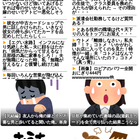
いつかないけど強いてあげると
の生徒で、クラス委員を務めた
すれば母のせいかもしれない。
人たちが訴えられた → その理由
嫁のせいでアトピー悪化しそう
が・・・
→
派遣会社勤務してるけど質問
彼女が中古カードショップで
ある？
男に話しかけられた。いきなり
とある役所の職場は代々天下
彼女の持ち歩いてたカードを品
りの人をトップにお迎え・・・
定めしだしたらしく…
ウトメ「離婚しなさい」私夫
【エグい末路】 インフルにな
婦「！？」コトメ「いかがわし
り気絶した私→夫に顔をはたか
いお店に入ってくのを見た！特
れ「病気だからって甘えるな！
徴が一緒」夫「コトメはなんで
旦那様の為に家事をしろ！」夫
そんな場所にいたの？」コトメ
が無職になった時、私「無職が
「(真っ青)」
甘えるな」と復讐し続けた結
果…
【画像】ロピアのパワー全開
おにぎり444円
毎回いろんな営業が飛び込ん
wwwwwwwwwww他
できてカッとなった業者「うち
で飼ってる犬の散歩でも行きや
フロムアースキッズ、地域と
がれ！」私「いいんですか！」
大学生が連携し子どもの「自
→ すると・・・
育」を育むイベント「諸福ジー
ク×Lifehug」を8月23日に開催
【仰天】X、メンエス嬢とラウ
ンジ嬢が熾烈な女の争いを繰り
【悲報】２ｍの奴に身長
広げ対戦型になってしまうw w
170cmが勝てる可能性が一番高
w w w w w w
い格闘技ｗｗｗｗｗｗｗｗｗｗ
【完結編】友人から俺の嫁と子が不
旦那が集めていた趣味の品(遊戯王カ
お前ら「日本も核武装汁！」
本屋に現れた異臭＆浮浪者風
審な男と歩いてると聞いた俺。単身
ード)を全て売り払った結果こうなっ
←１万発の核弾頭どこに
の男、ペタンコのボストンバッ
グをパンパンにして無会計で退
赴任先から興信所に相談した結果
た
【衝撃】蓮舫「蓮舫だから叩
店！Gメンに確保され「なん
いて良いという報道に向き合い
で？」と本気で困惑ｗｗｗ
ます！」X民「高市だから叩いて