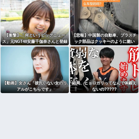
【衝撃】「何というビッグニュー
【悲報】中国製の自動車、プラスチ
ス」元NGT48安藤千伽奈さんと登録
ック部品はクッキーのように脆い
者83万人YouTuberくらっし社長さ
んが結婚ｗｗｗｗｗｗｗｗｗｗ
【動画】女さん「彼氏いない女のリ
結局、ヒョロガリってなんで体鍛え
アルがこちらです」
ないの?????