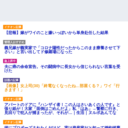
【悲報】嫁がワイのこと嫌いっぽいから単身赴任した結果
義兄嫁が義実家で「コロナ陽性だったからこのまま療養させて下
さい」と言い出してド修羅場になった
夫に癌の余命宣告。その闘病中に長女から信じられない言葉を受
けた
【画像】女上司(30)「終電なくなったね…部屋くる？」ワイ「行
きます！」
アパートのドアに『ハンザイ者！この人はさいあくの人です』と
張り紙が！大家「面倒はごめんだよ」私「はあ」→警察に行き、
見回りで犯人が捕まったが、それが…｜生活｜ヌルポあんてな
彼にプロポーズされたんだけど、実は資産家だと知って婚約破棄