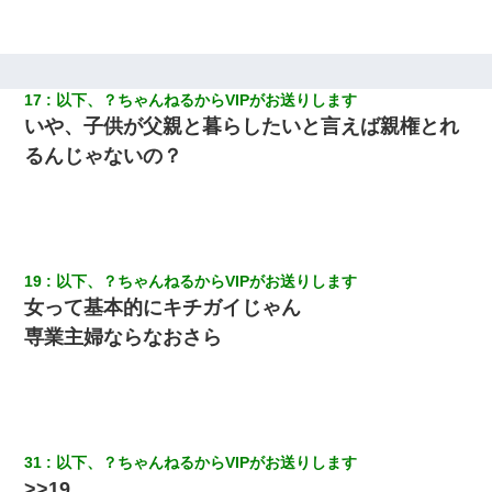
に → 新人「ドンッ！」私「！？」→ 突然、突き飛ばされて左手
の甲を踏みつけられて…
妻と同居し始めたときから、よく妻が「どこかで音漏れしてな
い？音楽聞こえる」と言っていて…
17
以下、？ちゃんねるからVIPがお送りします
いや、子供が父親と暮らしたいと言えば親権とれ
わい(42)渋谷の夜のサービスで19の女の子にゴックンさせた結果
るんじゃないの？
ｗｗｗｗｗｗｗｗ
【唖然】帰宅したら旦那のスポーツカーが消えていた。警察『目
立つし、すぐ見つかるかもしれません』→ 数時間後・・警察『××
さんご存じですか？』
19
以下、？ちゃんねるからVIPがお送りします
女って基本的にキチガイじゃん
専業主婦ならなおさら
31
以下、？ちゃんねるからVIPがお送りします
>>19