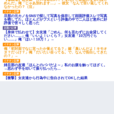
めんだ」俺「じゃあ別れます…」→ 彼女「なんで言い返してくれ
なかったの？（泣」
旦那の元カノをSNSで探して写真を保存して顔面評価スレで写真
を晒してた。ほとんどがブスという評価の中で二人ほど意外に好
評価で苦々しく思った
【身体で払わせて】女友達「ごめん、何も言わずにお金貸してく
ださい……」俺「いいよ！いくら？」女友達「10万円ぐら
い……」俺「ほい！10万！」→
俺「初対面でなに言ったか覚えてる？」嫁「臭いんだよ！キモオ
タ？だっけ？」俺「だいたい合ってる。で、なんで告白してきた
の？」→
姉旦那の友達「ほんとのパパだよ～」私のお腹を触ってほざく。
→思わず手を叩いて振り払ったら…
【衝撃】女友達から行為中に告白されてOKした結果