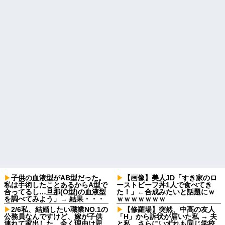
子供の血液型がAB型だった。
【画像】美人JD「すき家のロ
私は手術したことあるからA型で
ーストビーフ丼1人で食べてき
合ってるし…旦那(O型)の血液型
た！」←合成みたいと話題にｗ
を調べてみよう」→ 結果・・・
ｗｗｗｗｗｗｗ
2/6私、結婚したい職業NO.1の
【修羅場】突然、中高の友人
公務員なんですけど、嫁が子供
「H」から訴状が届いた私 → 夫
連れて家出した。全く理由は思
と私、さらにいずれも同じ学校