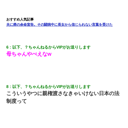
嫁に不倫されたから嫁と不倫相手に1000万の慰謝料請求した
新卒の女性社員に1年半ストーカーされていた。俺「マジで怖い」
上司「話をしてみる」→女性社員「実は10数年前に…」
夫に癌の余命宣告。その闘病中に長女から信じられない言葉を受けた
転職先が決まったので退職の意思を伝えたら。上司「無責任」
「簡単には辞めさせない」私（どうせ辞めるし…）→ 思いっきり
反論をしてみた
6
以下、？ちゃんねるからVIPがお送りします
母ちゃんやべえなw
全く親しくないママ友Aから突然「飲み会しよう」と誘われたがお
断りした。後日Aの企みを知ってゾッとするやら腹立つやら！
新築の家で。クラクラするくらいの「白粉の匂い」が鼻につくも
嫁＆娘「そんな匂いしない…」ある日、友人奥「素敵なアンティ
8
以下、？ちゃんねるからVIPがお送りします
ークですね！」俺（！？）
こういうやつに親権渡さなきゃいけない日本の法
制度って
私『貯金貯まったし、やっと家建てられるね！』夫「実家を二世
帯住宅にした。それに貯金使った」→私『離婚しよう』夫「え
っ」私『使った貯金はあげるから』→すると…
【悲報】姉と入浴中に大きくなってしまった結果ｗｗｗｗｗｗｗ