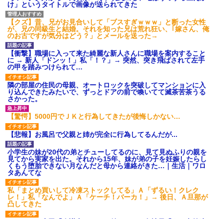
け」というタイトルで画像が送られてきた
後続車にクラクションを鳴ら
され彼氏が逆切れ。「何クラク
【クズ】昔、兄がお見合いして「ブスすぎｗｗｗ」と断った女性
ション鳴らしてんだ！降りてこ
が、兄の同級生と結婚。それを知った兄は荒れ狂い、｢嫁さん、俺
いよ！」と怒鳴りだし...
のお古ですが気分はどう？」とメールを送った→
【衝撃】報酬100万円超の治験
募集がこちらｗｗｗｗｗ(※画像
あり)
【衝撃】職場に入って来た綺麗な新人さんに職場を案内すること
に → 新人「ドンッ！」私「！？」→ 突然、突き飛ばされて左手
【ネット騒然】惨殺されたタ
の甲を踏みつけられて…
ワマン頂き女子のこの動画、す
げえええええｗｗｗｗｗｗｗｗ
ｗｗｗ
隣の部屋の住民の母親、オートロックを突破してマンションに入
り込んできたみたいで、ずっとドアの前で喚いてて滅茶苦茶うる
【愕然】白のクラウン俺氏、
さかった。
高速道路左車線を制限速度で走
った結果wwwwwwwwwwww
【驚愕】5000円でＪＫと行為してきたが後悔しかない…
百年の恋12-899 食べた量を
張り合ってくる
【悲報】お風呂で父親と姉が完全に行為してるんだが...
【悲報】佐藤輝明・・・２軍
でも盛大にやらかす←あまり悲
しませないでくれ
小学生の妹が20代の弟とチューしてるのに、見て見ぬふりの親を
見てから実家を出た。それから15年、妹が弟の子を妊娠したらし
くもう堕胎できない月なんだと母から連絡がきた…｜生活｜ワロ
タあんてな
私「まとめ買いして冷凍ストックしてる」Ａ「ずるい！クレク
レ！」私「なんでよ」Ａ「ケーチ！バーカ！」→ 後日、Ａ旦那が
凸してきた