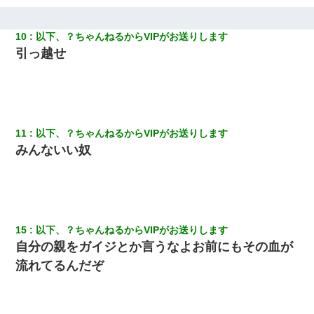
ｗ
10
以下、？ちゃんねるからVIPがお送りします
22歳の頃、父に36歳の男性とお見合いをしてくれと頼まれた。父
の親会社の経営者の息子さんだったので、父も喜んで私の写真を
引っ越せ
送ったんだが→
元旦那から復縁要請。息子「最新型のiPhoneも買えない貧乏は嫌
だ、再婚して」私「なら父親と暮らせ」息子「やった＾＾」私
（もう手遅れだったんだな…）
11
以下、？ちゃんねるからVIPがお送りします
みんないい奴
【GJ!】会社から帰宅中、広い駐車場にエンジンかけっ放しの車を
発見。しかも「ヒィ～」みたいな声も聞こえてきたので気になっ
て近寄ったら女の子がおっさんの下敷きになってた
父が他界→父のフリン相手『どうか相続を放棄して下さい、昔の
ことは謝ります。ごめんなさい…』私「お子さんはフリン略奪婚
って知ってるの？」相手『 』結果→
15
以下、？ちゃんねるからVIPがお送りします
自分の親をガイジとか言うなよお前にもその血が
流れてるんだぞ
見合いにて。嫁「はじめまして」俺「失礼ですが○○さんご本人で
すか？」
【衝撃】ある工場に配属すると、女の人がみんな退職してしま