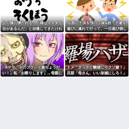
良いをやってるのがお前だろ」
【豹変】優しかった彼氏が同
←これ…w w
棲した瞬間に本性を現した。束
縛→DVの毎日。やっとの思いで
【悲報】17歳で無期懲役にな
逃げたが追ってきて…修羅の展
った奴のご尊顔、ガチで怖い
開に
よく猫に懐かれる。「猫は人を見る
旦那に子供を預けて妹&姪っ子達を
イーロン・マスク「中国のロ
一回だけ好きなところから人
ボットはデタラメで遠隔操作し
目があるんだ」と自慢してきたけれ
遊びに連れて行って、一日遊び倒し
生やり直せるとしたら
てるだけ」
ど、今日たまたま読んだ記事である
た。すると、旦那と喧嘩になってし
思わず誰かに話したくなる雑
職場結婚だった同僚の結婚式
学、なんかある？
ことを目にした
まい...
の２次会に、新郎新婦がこなか
った。そのまま主役なしで食事
本屋に現れた異臭＆浮浪者風
が始まり...
の男、ペタンコのボストンバッ
グをパンパンにして無会計で退
「優しい男はモテない」っ
店！Gメンに確保され「なん
て、正しくは「優しさ以外にセ
で？」と本気で困惑ｗｗｗ
ールスポイントのない男がモテ
Aママ「そのブランド服ちょうだ
トメ「さっさと離婚しろクソ嫁！」
ない」なんだわ。優しさ自体を
旦那に子供を預けて妹&姪っ子
好きではない
達を遊びに連れて行って、一日
い！」私「お断りします」→母親に
旦那「母さん、いい加減にしろ！」
遊び倒した。すると、旦那と喧
彼氏の家で不倫してる私。彼
報告したら逆ギレされ、とんでもな
→思わぬ形で旦那が味方してくれ
嘩になってしまい...
氏にキスしていたらいないはず
い要求をされて…
て…
の彼の嫁がいた。
彼は私が何かしても、一度も
「ありがとう」と言わない
嫁が新婚当時の不倫を自白し
てきた。娘は相手の子かもしれ
「お食い初めなんて俺になん
ないそうで俺と娘が他人なら男
のメリットがあるの」「そんな
女の関係になるかもしれないと
に大変なら育児やめれば？」冗
不安だったそうで…
談で言ったのに本気に取られて
離婚を言い渡された
私「新婦さんって、あのお店
の人…？」友人「え？」→結婚
彼女と結婚の話をしていた時
式の会場でまさかの人物に気づ
に言われたことが衝撃だった
いてしまい…
【闇】『強度行動障害』の女