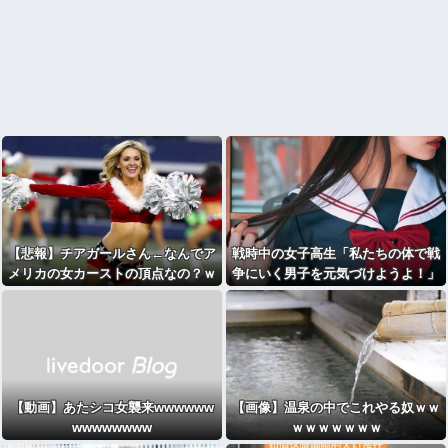
【悲報】チアガールさん←なんでア
戦時中の女子高生「私たちの体で戦
メリカの女カーストの頂点なの？ｗ
争にいく男子を元気づけようよ！」
ｗｗｗｗｗｗｗｗｗ
←これ♡♡♡
【動画】あたシコ女襲来wwwwww
【画像】温泉の中でこれやる奴ｗｗ
wwwwwwww
ｗｗｗｗｗｗｗ