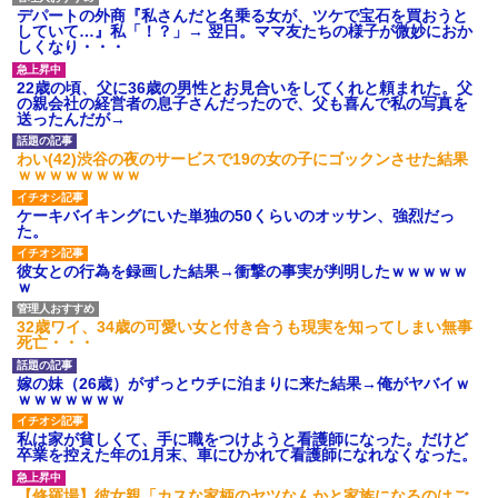
デパートの外商『私さんだと名乗る女が、ツケで宝石を買おうと
していて…』私「！？」→ 翌日。ママ友たちの様子が微妙におか
しくなり・・・
22歳の頃、父に36歳の男性とお見合いをしてくれと頼まれた。父
の親会社の経営者の息子さんだったので、父も喜んで私の写真を
送ったんだが→
わい(42)渋谷の夜のサービスで19の女の子にゴックンさせた結果
ｗｗｗｗｗｗｗｗ
ケーキバイキングにいた単独の50くらいのオッサン、強烈だっ
た。
彼女との行為を録画した結果→衝撃の事実が判明したｗｗｗｗｗ
ｗ
32歳ワイ、34歳の可愛い女と付き合うも現実を知ってしまい無事
死亡・・・
嫁の妹（26歳）がずっとウチに泊まりに来た結果→俺がヤバイｗ
ｗｗｗｗｗｗｗ
私は家が貧しくて、手に職をつけようと看護師になった。だけど
卒業を控えた年の1月末、車にひかれて看護師になれなくなった。
【修羅場】彼女親「カスな家柄のヤツなんかと家族になるのはご