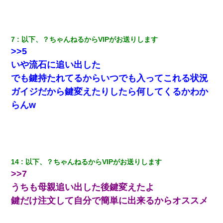
医者「糖尿病で余命1年です」 ワイ「知らんわｗどうせ死ぬなら
食べる量増やすわｗ」→結果ｗｗｗｗｗ
ずっとニートだと思ってた同居の義弟が投資で旦那より稼いでる
7
以下、？ちゃんねるからVIPがお送りします
とか知らなかった…
>>5
いや流石に追い出した
元夫の連れ子「俺の結婚式の時くらい、母親としての責任を果た
そうとは思わないのか！」→どうも連れ子は…
でも鍵持たれてるからいつでも入ってこれる状況
ガイジだから鍵変えたりしたら何してくるかわか
彼女との行為を録画した結果→衝撃の事実が判明したｗｗｗｗｗ
らんw
ｗ
「パワハラを受けたから思い切って転職した」とSNSで呟いた
ら、速攻でパワハラかました元上司がLINEを送ってきた。
14
以下、？ちゃんねるからVIPがお送りします
【まぬけ】夫「離婚だ！」私「わかった。で？」夫「慰謝料
>>7
だ！」私「いいけど弁護士通して。私も請求する」夫「」
うちも母親追い出した後鍵変えたよ
鍵だけ注文して自分で簡単に出来るからオススメ
ワイアラサー主婦、昨晩久しぶりに夫と致した結果ｗｗｗｗｗ