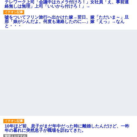
テレワーク上司「会議中はカメラ付けろ！」女社員「え、事前連
絡無しは無理」上司「いいから付けろ！」→
嘘をついてフリン旅行へ出かけた嫁→翌日、嫁「ただいま～」旦
那「娘がシんだよ。何度も連絡したのに…」嫁「えっ」→なん
と・・・
10年ほど前、息子がまだ年中だった時に離婚したんだけど、一昨
年の暮れに突然息子が職場を訪ねてきた。