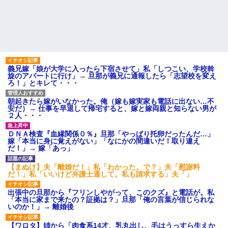
【衝撃】 日本人「家が何千万
の子、自分をグーパンしまくる
円もするのは狂ってる」大工
幼稚な義弟夫婦が大嫌い。低
「はぁ？じゃ自分で作ってみろ
学歴だしパラサイトだし夫婦揃
よ」→結果ｗｗｗｗｗｗ
って太ってるし。義母にベタベ
夫「嫁がメシマズで困ってる
タ甘えて「ジュース飲みた～
んだよ。毎日つれーわｗ」義両
い」何かあるとすぐ「親に言い
親「なに！食べに行く！」夫
つけてやる！」
「いや、そんな事しなくていい
主な税金の成り立ちを調べて
からｗ」→ある日、私の作った
義兄嫁「娘が大学に入ったら下宿させて」私「しつこい、学校斡
みたよ
ご...
旋のアパートに行け」→ 旦那が義兄に通報したら「志望校を変え
ろ！」とキレて・・・
もう先が長くないと20代で宣
告された友達A。「会いに来てほ
しい」と言うので彼女の好きな
朝起きたら嫁がいなかった。俺（嫁も嫁実家も電話に出ない…不
もの沢山もっていったんだけ
安だ）→ 仕事を早退して帰宅すると、嫁と嫁両親と知らない男が
ど、なんとBが手渡した物は…
２人・・・
ハードオフに売っていた4万
4000円のフィギュアがヤバすぎ
ＤＮＡ検査『血縁関係０％』旦那「やっぱり托卵だったんだ…」
るｗｗｗｗｗｗ「こんな高い
嫁「本当に身に覚えがない」「なにかの間違いだ！取り違え
の？ｗｗ」「逆に超安い」
だ！」→ 嫁「あっ」
私「ちょっと、人の家の金庫
触らないでよ！」キチママ『そ
【まぬけ】夫「離婚だ！」私「わかった。で？」夫「慰謝料
こに金庫があったから、開けて
だ！」私「いいけど弁護士通して。私も請求する」夫「」
みようとしただけ☆』義兄「泥
は出てけ！二度と来るな！」結
果・・・
出張中の旦那から『フリンしやがって、このクズ』と電話が。私
「本当に家まで来たの？証拠は？」旦那「俺の言葉が信じられな
私「初めて飲む味だけどなん
いのか！」→ 離婚後
のお茶？」彼「ちっ！」私「」
【GIF】JSのカンチョーワロ
【ワロタ】姉から「肉食系14才、乳丸出し、毛はうっすら生えか
タ