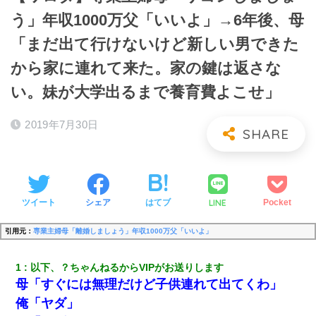
う」年収1000万父「いいよ」→6年後、母
「まだ出て行けないけど新しい男できた
から家に連れて来た。家の鍵は返さな
い。妹が大学出るまで養育費よこせ」
2019年7月30日
LINE
ツイート
シェア
はてブ
Pocket
引用元：
専業主婦母「離婚しましょう」年収1000万父「いいよ」
1
以下、？ちゃんねるからVIPがお送りします
母「すぐには無理だけど子供連れて出てくわ」
俺「ヤダ」