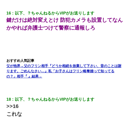
う。会社「仕事がハードだし田舎で娯楽も少ないからキツイの
か…」→ 実際は違った
16
以下、？ちゃんねるからVIPがお送りします
鍵だけは絶対変えとけ 防犯カメラも設置してなん
友人とふたりで山口に旅行した時の事。レンタカーを借りて山の
中の道を走っていたら、突然ガガッ！って音がして…
かやれば弁護士つけて警察に通報しろ
【悲報】お風呂で父親と姉が完全に行為してるんだが...
妹が嘘つきな元カレと寄りを戻してしまったという話をしていた
ら、旦那の顔が曇って雰囲気が一転。そそくさと話を切り上げて
いつもより早く寝付いてしまった…｜生活｜ワロタあんてな
父が他界→父のフリン相手『どうか相続を放棄して下さい、昔のことは謝
ります。ごめんなさい…』私「お子さんはフリン略奪婚って知ってる
の？」相手『 』結果→
｢昨日はお兄ちゃんと一緒にお風呂に入っちゃった～｣とか毎日兄
の話をしていたA子が事故で亡くなった。→Ａ子のお母さんの話に
驚愕…
18
以下、？ちゃんねるからVIPがお送りします
父親がくも膜下出血で突然ﾀﾋ。→母の貯金が0なことが判明。→母
>>16
「私を家に置いてほしい、どうか見捨てないで(土下座」俺・嫁
「…」
これな
【衝撃】職場に入って来た綺麗な新人さんに職場を案内すること