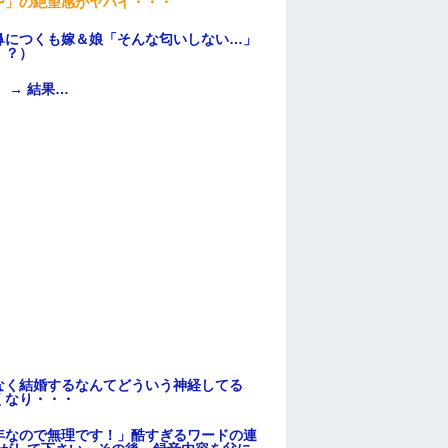
〜」の絶望感がヤバイ・・・
鼻につくも嫁＆娘「そんな匂いしない…」
！？）
 → 結果…
なく結婚するなんてどういう神経してる
くなり・・・
年なので無理です！」酷すぎるワードの連