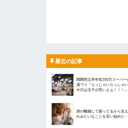
最近の記事
関関同立卒年収350万スーパー
員ワイ「らっしゃいらっしゃ
今日は玉子が安いよぉ！！！
姉が離婚して困ってるから支
れみたいなことを言い始めた