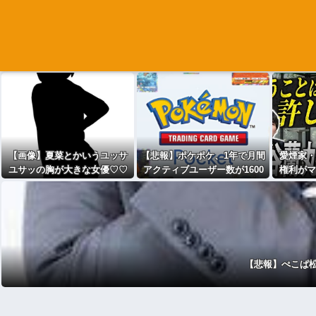
【画像】夏菜とかいうユッサ
【悲報】ポケポケ、1年で月間
愛煙家・
ユサッの胸が大きな女優♡♡
アクティブユーザー数が1600
権利がマ
♡♡♡♡♡♡♡
万人減少
と私見 
が払
【悲報】ぺこぱ