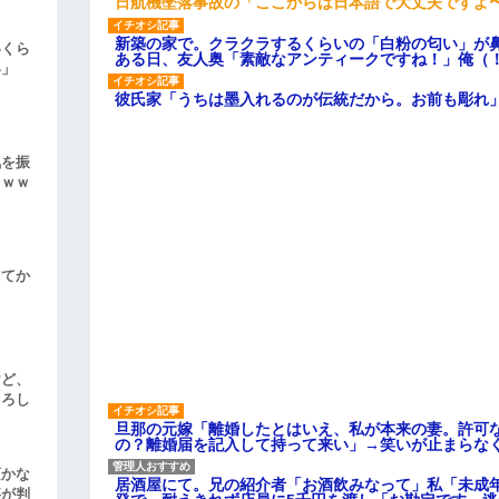
日航機墜落事故の「ここからは日本語で大丈夫ですよ
新築の家で。クラクラするくらいの「白粉の匂い」が
いくら
ある日、友人奥「素敵なアンティークですね！」俺（
い」
彼氏家「うちは墨入れるのが伝統だから。お前も彫れ」
気を振
ｗｗｗ
してか
けど、
よろし
旦那の元嫁「離婚したとはいえ、私が本来の妻。許可
の？離婚届を記入して持って来い」→笑いが止まらな
頃かな
居酒屋にて。兄の紹介者「お酒飲みなって」私「未成
事が判