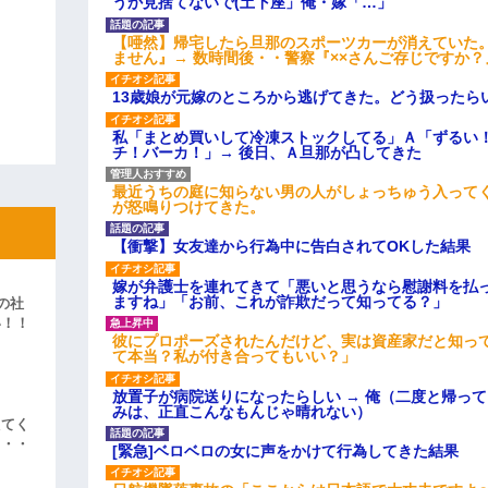
うか見捨てないで(土下座」俺・嫁「…」
【唖然】帰宅したら旦那のスポーツカーが消えていた
ません』→ 数時間後・・警察『××さんご存じですか？
13歳娘が元嫁のところから逃げてきた。どう扱ったら
私「まとめ買いして冷凍ストックしてる」Ａ「ずるい
チ！バーカ！」→ 後日、Ａ旦那が凸してきた
最近うちの庭に知らない男の人がしょっちゅう入って
が怒鳴りつけてきた。
【衝撃】女友達から行為中に告白されてOKした結果
嫁が弁護士を連れてきて「悪いと思うなら慰謝料を払っ
ますね」「お前、これが詐欺だって知ってる？」
の社
い！！
彼にプロポーズされたんだけど、実は資産家だと知っ
」
て本当？私が付き合ってもいい？」
放置子が病院送りになったらしい → 俺（二度と帰っ
みは、正直こんなもんじゃ晴れない）
えてく
・・・
[緊急]ベロベロの女に声をかけて行為してきた結果