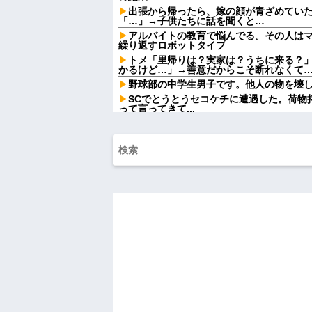
出張から帰ったら、嫁の顔が青ざめてい
「…」→子供たちに話を聞くと…
アルバイトの教育で悩んでる。その人は
繰り返すロボットタイプ
トメ「里帰りは？実家は？うちに来る？
かるけど…」→善意だからこそ断れなくて
野球部の中学生男子です。他人の物を壊
SCでとうとうセコケチに遭遇した。荷物
って言ってきて...
【後編】結婚直後に祖父が亡くなり落ち
してるの？」と言われた。お義父さんやお
ったと...
賃貸物件を内覧中、ベランダに出たら突
っぱりこの部屋嫌だ」と思った瞬間、体が
【悲報】同性愛者女さん「女と付き合う
てんの？」←コレは同意せざるおえないと
【画像】ディズニーのおいなり巻（600
大炎上をしてしまうw w w w w w w
【怒報】国税庁「あのさぁ！君らがちゃ
ゃうけどどうする？！」←これw w w w w w
【画像】令和最新版の剛力彩芽、ワイらにブ
w w w w w w w w w w
【衝撃】若い女の子からする「甘い匂い」
んておらんよな？よな？w w w w w w w w w
母「おばあちゃんが従兄弟と結婚させよ