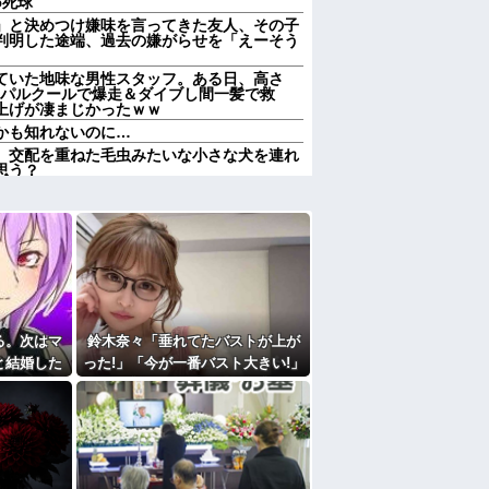
5死球
」と決めつけ嫌味を言ってきた友人、その子
判明した途端、過去の嫌がらせを「えーそう
ていた地味な男性スタッフ。ある日、高さ
をパルクールで爆走＆ダイブし間一髪で救
上げが凄まじかったｗｗ
かも知れないのに…
、交配を重ねた毛虫みたいな小さな犬を連れ
思う？
 正直なんの意味もなかった件ｗｗｗｗｗｗｗ
レる国立大卒生活保護受給者友人。ちょっと
職場に電話したらしく…
」と言って、太さ8cm長さ30cm以上のク
なのｗｗ
すぎて家を出て現在養護施設で暮らしていま
る。次はマ
鈴木奈々「垂れてたバストが上が
すぎて家を出て現在養護施設で暮らしていま
と結婚した
った!」「今が一番バスト大きい!」
エプロン持って行った方がいいよね」旦那
てね！」→
最新の身長・体重も報告
買うなら今後一切金を出さねぇぞ」私「え
た女性のそ
ルフレジ、スーパーにも導入へ
たよ