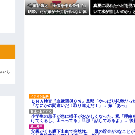
1年前に嫁と「子供を作る条件で」
真夏に現れたヘビを見
ィギュアがヤバすぎるｗｗｗｗｗｗ
結婚。だが嫁が子供を作れない体
いて水が欲しいのか」
よ！」キチママ『そこに金庫があっ
だと知ったので離婚へ。
を注いだ。ヘビは夢中
「泥は出てけ！二度と来るな！」結
を消し…
彼「ちっ！」私「」
逆切れ。「何クラクション鳴らして
らｗｗｗｗｗ(※画像あり)
女子のこの動画、すげえええええｗ
車線を制限速度で走った結果
ゃいら
くる
やらかす←あまり悲しませないでく
ＤＮＡ検査『血縁関係０％』旦那「やっぱり托卵だっ
「なにかの間違いだ！取り違えだ！」→ 嫁「あっ」
小学生の息子が急に様子がおかしくなった。私「理由
けてくるし、困っってる」旦那「話してみるよ」→ 後
父親がくも膜下出血で突然ﾀﾋ。→母の貯金が0なこと