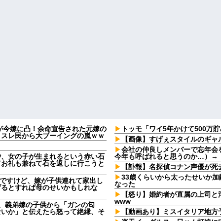
2)が今嫁に凸！余命宣告された元嫁の
トッモ「ワイ5年かけて500万
、スレ民から大ブーイングの嵐ｗｗ
【画像】すげぇスタイルのギャ
会社の仲良しメンバーで忘年会
時、女の子が生まれるという赤い石
今年も呼ばれると思うのか…）→
てお礼も兼ねて石を返しに行こうと
【訃報】名探偵コナン声優が死去
33歳くらいから太ったせいか
なんですけど、嫁が子供連れて家出し
なった
げるとすれば母のせいかもしれな
【怒り】婚約者が直属の上司と
www
日、義弟嫁の子供から「ガンの匂
ないか」と伝えたら怒って絶縁、そ
【動画あり】ミスイタリア地方