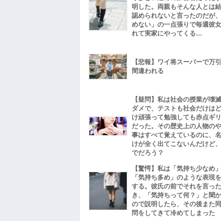
明した。両親もそんな人とは
認められないと言ったのだが
めない」の一点張りで毎週彼
れて実家にやってくる…
【悲報】ワイ将スーパーで万
間違われる
【疑問】私は社会の授業が壊
ダメで、テストも社会だけは
け頑張って勉強しても赤点ギ
だった。その歴史上の人物の
事はすべて覚えているのに、
けが全く出てこないんだけど
でだろう？
【驚愕】私は「気持ち少なめ
「気持ち多め」のような表現
する。彼氏の前でそれを言っ
き、「気持ちって何？」と聞
ので説明したら、その後また
問をしてきて冷めてしまった