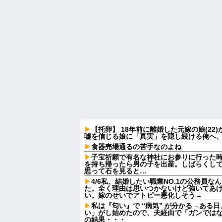
【托卵】 18年前に離婚した元嫁の娘(2
嘘を信じる娘に「真実」を隠し続ける俺へ
食器売場通るの苦手なのよね
子宝祈願で有名な神社にお参りに行った
を持ち帰ったら男の子を出産。しばらくし
思って石を見ると…
4/6私、結婚したい職業NO.1の公務員
た。全く理由は思いつかないけど強いてあ
い。嫁のせいでアトピー悪化しそう→
私は『匂い』で “病気” が分かる→ある
い」がし始めたので、夫経由で「ガンでは
の結果・・・