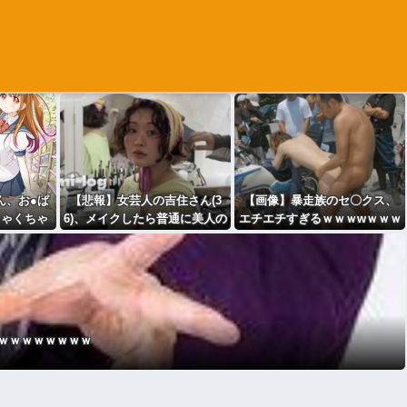
さん、お●ぱ
【悲報】女芸人の吉住さん(3
【画像】暴走族のセ〇クス、
ちゃくちゃ
6)、メイクしたら普通に美人の
エチエチすぎるｗｗｗwｗｗｗ
ｗ
部類だったと判明
ｗｗｗｗｗ
ｗｗｗｗｗｗｗｗ