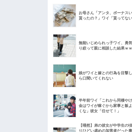
お母さん「アンタ、ボーナス
貰ったの？」ワイ「貰ってな
無能いじめられっ子ワイ、勇
り絞って親に相談した結果ｗ
娘がワイと嫁との行為を目撃
ら口聞いてくれない
半年前ワイ「これから同棲や
金はワイが稼ぐから家事と飯
くな」彼女「任せて！」
【唖然】弟の彼女が中学生の
りひどい虐めの加害者だった