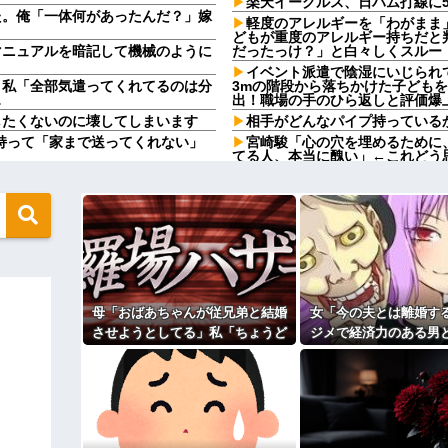
楽天イーグルス、日ハム打線に
た。俺「一体何があったんだ？」嫁
軽度のアレルギーを「わがまま
どもが重度のアレルギー持ちだと
マニュアルを暗記して機械のように
だったっけ？」と白々しくスルー
イベント派遣で陰湿にいじられ
」私「全部気遣ってくれてるのは分
3mの階段から落ちかけた子ども
…
出！職場の手のひら返しと評価爆
したくないのに壊してしまいます
相手がどんなパイプ持っている
持って「家まで送ってくれない」
宮崎駿「心の穴を埋めるために
てる人、本当に醜い」←これどう
込んでたら嫁に「いつまでくよくよ
「自転車のルール厳罰化！」←
義母さんの負担もなくなったし良か
ｗ他
【呆然】友人が褒められるとキ
然ゾワッと両腕に鳥肌が出た。「や
Bを褒めたらキレ散らかしてBの
前にドンッと突き飛ばされて…
トメ「食べきれない。収穫が大変
の地獄すぎる、男はどうやって耐え
ソマズ巨大きゅうりを1箱とか何
話題に
高校３年生の女です。家が嫌い
円）、流石にアレすぎて賛否両論の
す
母「おばあちゃんが従兄弟と結婚
女「今の夫とは離婚す
高校３年生の女です。家が嫌い
んと納税してくれないとこうなっち
す
させようとしてる」私「ちょうど
ジメで経済力のある男
 w w
旦那の祖父が亡くなった。私「
いい、その話利用するわ」→3日後
いな」私「幸せになっ
ッ刺さりまくりと話題にw w w
「余計な出費すんな。そんなもん
にまさかの展開…
産科の授乳室で出会っ
っ…」
の後が・・・
の正体、まさか分からないDTな
【速報】ユニクロの置くだけセ
 w w
主な税金の成り立ちを調べてみ
うとしてる」私「ちょうどいい、そ