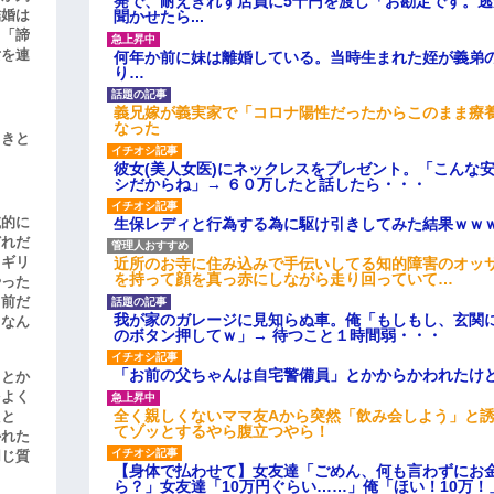
発で、耐えきれず店員に5千円を渡し「お勘定です。
結婚は
聞かせたら...
、「諦
女を連
何年か前に妹は離婚している。当時生まれた姪が義弟
り…
義兄嫁が義実家で「コロナ陽性だったからこのまま療
なった
引きと
彼女(美人女医)にネックレスをプレゼント。「こんな
シだからね」→ ６０万したと話したら・・・
滅的に
生保レディと行為する為に駆け引きしてみた結果ｗｗ
どれだ
リギリ
近所のお寺に住み込みで手伝いしてる知的障害のオッ
を持って顔を真っ赤にしながら走り回っていて…
やった
名前だ
我が家のガレージに見知らぬ車。俺「もしもし、玄関に
、なん
のボタン押してｗ」→ 待つこと１時間弱・・・
「お前の父ちゃんは自宅警備員」とかからかわれたけ
」とか
をよく
全く親しくないママ友Aから突然「飲み会しよう」と
たと
てゾッとするやら腹立つやら！
かれた
同じ質
【身体で払わせて】女友達「ごめん、何も言わずにお
ら？」女友達「10万円ぐらい……」俺「ほい！10万！