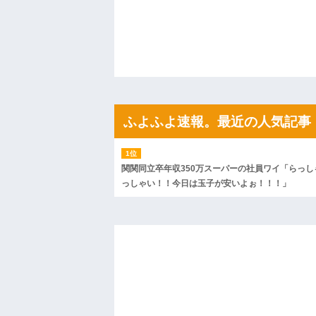
の話利用するわ」→3日後にまさかの展開…
ハードオフに売っていた4万4000円のフ
「こんな高いの？ｗｗ」「逆に超安い」
私「ちょっと、人の家の金庫触らないで
たから、開けてみようとしただけ☆』義兄
果・・・
私「初めて飲む味だけどなんのお茶？」
【GIF】JSのカンチョーワロタ
後続車にクラクションを鳴らされ彼氏が
んだ！降りてこいよ！」と怒鳴りだし...
ふよふよ速報。最近の人気記事
【衝撃】報酬100万円超の治験募集がこち
【ネット騒然】惨殺されたタワマン頂き
ｗｗｗｗｗｗｗｗｗｗ
【愕然】白のクラウン俺氏、高速道路左
関関同立卒年収350万スーパーの社員ワイ「らっし
wwwwwwwwwwww
っしゃい！！今日は玉子が安いよぉ！！！」
百年の恋12-899 食べた量を張り合って
【悲報】佐藤輝明・・・２軍でも盛大に
れ