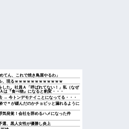
貯めてん、これで焼き鳥屋やるわ」
ル、現るｗｗｗｗｗｗｗｗｗｗｗｗ
をした。社員Ａ「呼ばれてない！」私（なぜ
 Ａは『食べ物』になると豹変・・・
 → 今トンデモナイことになってる・・・
加齢で＊が緩んだのかチョビッと漏れるように
浮気発覚！会社を辞めるハメになった件
予選、黒人女性が優勝し炎上