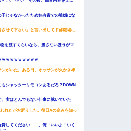
逃がして下さい」その後、録音内容を父に
の子じゃなかったため妹有責での離婚にな
養させて下さい」と言い出してド修羅場に
安物を渡すくらいなら、渡さないほうがマ
ｗｗｗｗｗｗｗｗｗｗ
サンがいた。ある日、オッサンが火かき棒
もシャッターリモコンあるだろ？DOWN
ど、実はとんでもない仕事に就いていた
誘われたがお断りした。後日Aの企みを知っ
金貸してください……」俺「いいよ！いく
」→