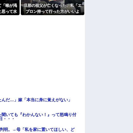
て「喉が渇
旦那の祖父が亡くなった。私「エ
と思って水
プロン持って行った方がいいよ
で飲んで姿
ね」旦那「余計な出費すんな。そ
んなもん買うなら今後一切金を出
さねぇぞ」私「えっ…」
たんだ…」嫁「本当に身に覚えがない」
を聞いても『わかんない！』って怒鳴り付
日・・・
が判明。→母「私を家に置いてほしい、ど