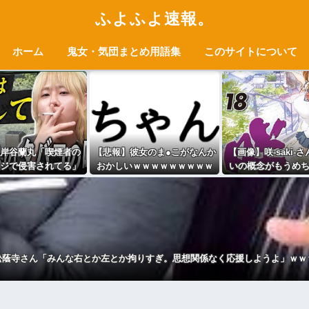
ふよふよ速報。
ホーム
鬼女・気団まとめ用語集
このサイトについて
岸谷蘭丸「喫煙者の
【悲報】彼女のま●こがなんか
【画像】咲-saki-
ジで侵害されてる」
おかしいｗｗｗｗｗｗｗｗｗ
いの概念がもうめ
「いくら税金を我々
ｗwwww
ｗｗｗｗ
ってるんだと」
松蔭寺さん「みんな右とか左とか拘りすぎ。思想関係なく応援しようよ」ｗｗ