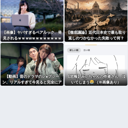
【画像】ヤバすぎるペアルック、発
【徹底議論】近代日本史で最も取り
見されるｗｗｗwｗｗｗｗｗｗｗｗ
返しのつかなかった失敗って何？
ｗ
【動画】昔のドラマのレ●プシー
【悲報】みいちゃんの作者さん、泣
ン、リアルすぎて今見ると完全にア
いてしまう
（※画像あり）
ウト