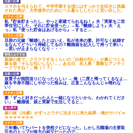
スマホを与えられて、中学卒業する頃にはすっかり女叩きに洗脳
された弟が、大学進学のために一人暮らししたいと言い出した。
私『貯金貯まったし、やっと家建てられるね！』夫「実家を二世
帯住宅にした。それに貯金使った」→私『離婚しよう』夫「え
っ」私『使った貯金はあげるから』→すると…
旦那の元嫁「離婚したとはいえ、私が本来の妻。許可なく結婚す
るなんてどういう神経してるの？離婚届を記入して持って来い」
→笑いが止まらなくなり・・・
新築の家で。クラクラするくらいの「白粉の匂い」が鼻につくも
嫁＆娘「そんな匂いしない…」ある日、友人奥「素敵なアンティ
ークですね！」俺（！？）
放置子が病院送りになったらしい → 俺（二度と帰ってくるなよ…
嫁を半身不随にしやがった恨みは、正直こんなもんじゃ晴れな
い）
妻「ずっと好きだった人と一緒になりたいから、わかれてくださ
い」→離婚後、娘と実家で生活してると…
嫁の妹（26歳）がずっとウチに泊まりに来た結果→俺がヤバイｗ
ｗｗｗｗｗｗｗ
三年働いてたパートを突然クビになった。しかし元職場の主要取
引先のトップが母方の叔父だったので…