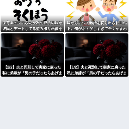
ジャンポケ斉藤「同意があっ
た。まさかの不倫現場に遭遇...
たんです。本当です。信じて下
進学クラスで教師への不満を
さい」 ←何でこの主張が通ら
抱えていた中学生。悩んだ末に
ないの？
取った行動が大人にも響くもの
父がﾀﾋんだ翌日、彼女から
で…
保育園のママさんが私の双子の妹が
嫁からマジで離婚を切り出されてい
「今日はつきあって半年の記念
彼の同期の嫁が子供を産ん
日だね！おめでとう！」とメー
彼氏とデートしてる盗み撮り画像を
る。俺がネトゲしすぎて全くかまわ
だ。すると、彼が「出産祝いに
ルが来た。それから連絡は無視
見せて「あとはわかるよね？とりあ
なかったのが原因らしく...
人生ゲームをあげるんだ！」と
している。「別れたいならせめ
話してきて...
てそう言って」と連絡きたけど
えず5万を家に持ってきて」と脅し
話もしたくないんだよ…….他
【速報】れいわ新選組さん
てきた
「いのちの党」に改名ｗｗｗｗ
弟「エレベーターで知らない
ｗｗｗｗ
女に蹴られた！」私「何した
の？」→事情を聞いた家族全員
【画像】令和最新版のあのち
が「それは自業自得」と呆れて
ゃん、可愛過ぎてワイらにブッ
しまい…
【2/2】夫と死別して実家に戻った
【1/2】夫と死別して実家に戻った
刺さりまくりw w w w w w
【呆然】 兄が『結婚したい』
私に弟嫁が「男の子だったらあげま
私に弟嫁が「男の子だったらあげま
【衝撃】浅田真央ちゃんの婚
と連れて来た女忄生がアレルギ
活条件がこちら←むしろコレは
すよ☆」と妊娠を報告してきた。そ
すよ☆」と妊娠を報告してきた。そ
ー持ちだった。両親は難色を示
普通じゃね？w w w w w w w w
したが兄は結婚し実家とは疎遠
して私名義の家を弟が継ぐ前提で話
して私名義の家を弟が継ぐ前提で話
カフェで長時間パソコン弄っ
状態に。その後、兄夫婦に子供
し出し…
し出し…
ている奴の正体
が2人生まれたが...
劇場版映画ちいかわTHE
生理の予定が８月６日なんだ
MOVIE、明日興行収入1兆円突破
けど７月２９日にドバッと鮮血
が確実にｗｗｗｗｗｗｗｗｗｗ
でたから生理かな？って思った
ｗｗｗ
のよね
【人工障がい者】 甥(28)「両
彼氏「俺の親は毒親。だから
親が亡くなったんで僕のこと引
結婚しても一切関わらなくてい
き取ってほしいんですけど！」
い」私「うん」彼氏「そのかわ
なんでいい年したヒキニートを
り俺もお前の親と一切関わらな