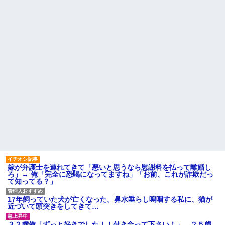
引き取らなきゃいけないんだ...
い。結婚の挨拶にも行かない」
私「えっ」
家族が車停める所は石畳でそ
こには２台家族の車停めてたん
盆正月に夫の実家に長時間滞
だけど、中庭の芝生上に知らな
在しなきゃいけないのが苦痛。
い車が4台停まっていた 父が運転
私「貴方は私の実家を早々に退
手捕まえ「芝生を弁償して...
散する。私もそうしていいは
ず」夫「それは男だから許され
【画像】 北海道、推定300kg
ること。女は許されない」
のヒグマ登場ｗｗｗｗｗｗｗｗ
ｗｗｗｗｗｗｗｗｗｗｗｗ
同窓会で実験、「俺が青年実
業家だったら女の子はどういう
ハードオフに売っていた4万
反応をするか」
4000円のフィギュアがヤバすぎ
るｗｗｗｗｗｗ「こんな高い
【切実】夫に無理と言われた
の？ｗｗ」「逆に超安い」
私の7年の無視生活、その理由が
コレｗｗｗ
私「ちょっと、人の家の金庫
触らないでよ！」キチママ『そ
44歳無職です。精神科に通院
こに金庫があったから、開けて
中で生活保護を受けてます。妻
みようとしただけ☆』義兄「泥
に酷いことばかりしたので離婚
は出てけ！二度と来るな！」結
されそうです。「働くから」
果・・・
「心を入れ替えるから」と言っ
ても信じてもらえません。助け
私「初めて飲む味だけどなん
て
のお茶？」彼「ちっ！」私「」
嫁が弁護士を連れてきて「悪いと思うなら慰謝料を払って離婚し
先生から電話があったんだけ
ろ」→ 俺「完全に恐喝になってますね」「お前、これが詐欺だっ
【GIF】JSのカンチョーワロ
ど、「～とか～」「～とか考え
て知ってる？」
タ
て～」と何度も言ってたのが耳
後続車にクラクションを鳴ら
に残ってしまった
され彼氏が逆切れ。「何クラク
17年飼っていた犬が亡くなった。鼻水垂らし嗚咽する私に、猫が
主な税金の成り立ちを調べて
ション鳴らしてんだ！降りてこ
近づいて頭突きをしてきて…
みたよ
いよ！」と怒鳴りだし...
【衝撃】報酬100万円超の治験
３２歳俺「ずっと好きでした！！付き合って下さい！」 ２５歳