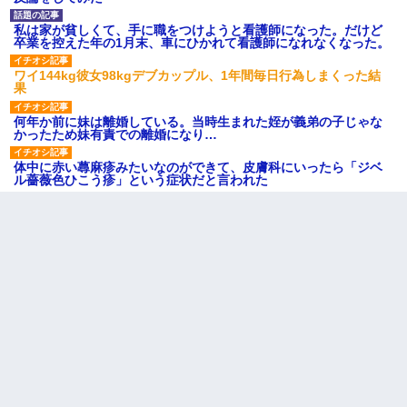
私は家が貧しくて、手に職をつけようと看護師になった。だけど
卒業を控えた年の1月末、車にひかれて看護師になれなくなった。
ワイ144kg彼女98kgデブカップル、1年間毎日行為しまくった結
果
何年か前に妹は離婚している。当時生まれた姪が義弟の子じゃな
かったため妹有責での離婚になり…
体中に赤い蕁麻疹みたいなのができて、皮膚科にいったら「ジベ
ル薔薇色ひこう疹」という症状だと言われた