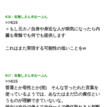
デパートの外商『私さんだと名乗る女が、ツケで宝石を買おうと
していて…』私「！？」→ 翌日。ママ友たちの様子が微妙におか
しくなり・・・
616
名無しさん＠おーぷん
>>615
同じマンションに住んでる女性が鍵をわかりやすいところに隠し
ている事に気づいた俺「忍びこんでみよう！」→ 結果
＞もし元カノ自身や身近な人が病気になったら内
臓も骨髄でも何でも提供します
嫁の妹（26歳）がずっとウチに泊まりに来た結果→俺がヤバイｗ
ｗｗｗｗｗｗｗ
これはまた実現する可能性の低いことをw
嘘をついてフリン旅行へ出かけた嫁→翌日、嫁「ただいま～」旦
那「娘がシんだよ。何度も連絡したのに…」嫁「えっ」→なん
と・・・
旦那の元嫁「離婚したとはいえ、私が本来の妻。許可なく結婚す
617
名無しさん＠おーぷん
るなんてどういう神経してるの？離婚届を記入して持って来い」
>>615
→笑いが止まらなくなり・・・
普通とか母性とか(笑) そんな甘ったれた言葉を
使っているようでは、あなたはまだ己の責任とい
中途採用のAが部長から呼び出された。Aはヘラヘラと部屋に入っ
ていき、1時間後に号泣しながら出てきて…
うものが理解できていないな。
彼女は自分で考えて自分一人で責任取れると判断