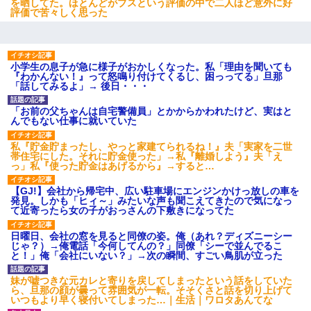
を晒してた。ほとんどがブスという評価の中で二人ほど意外に好
評価で苦々しく思った
小学生の息子が急に様子がおかしくなった。私「理由を聞いても
『わかんない！』って怒鳴り付けてくるし、困っってる」旦那
「話してみるよ」→ 後日・・・
「お前の父ちゃんは自宅警備員」とかからかわれたけど、実はと
んでもない仕事に就いていた
私『貯金貯まったし、やっと家建てられるね！』夫「実家を二世
帯住宅にした。それに貯金使った」→私『離婚しよう』夫「え
っ」私『使った貯金はあげるから』→すると…
【GJ!】会社から帰宅中、広い駐車場にエンジンかけっ放しの車を
発見。しかも「ヒィ～」みたいな声も聞こえてきたので気になっ
て近寄ったら女の子がおっさんの下敷きになってた
日曜日、会社の窓を見ると同僚の姿。俺（あれ？ディズニーシー
じゃ？）→俺電話「今何してんの？」同僚「シーで並んでるこ
と！」俺「会社にいない？」→次の瞬間、すごい鳥肌が立った
妹が嘘つきな元カレと寄りを戻してしまったという話をしていた
ら、旦那の顔が曇って雰囲気が一転。そそくさと話を切り上げて
いつもより早く寝付いてしまった…｜生活｜ワロタあんてな