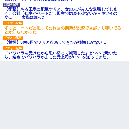
【衝撃】ある工場に配属すると、女の人がみんな退職してしま
う。会社「仕事がハードだし田舎で娯楽も少ないからキツイの
か…」→ 実際は違った
ずっとニートだと思ってた同居の義弟が投資で旦那より稼いでる
とか知らなかった…
【驚愕】5000円でＪＫと行為してきたが後悔しかない…
「パワハラを受けたから思い切って転職した」とSNSで呟いた
ら、速攻でパワハラかました元上司がLINEを送ってきた。