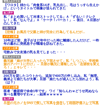
【ワロタ】姉から「肉食系14才、乳丸出し、毛はうっすら生えか
け」というタイトルで画像が送られてきた
私「まとめ買いして冷凍ストックしてる」Ａ「ずるい！クレク
レ！」私「なんでよ」Ａ「ケーチ！バーカ！」→ 後日、Ａ旦那が
凸してきた
【悲報】お風呂で父親と姉が完全に行為してるんだが...
10年ほど前、息子がまだ年中だった時に離婚したんだけど、一昨
年の暮れに突然息子が職場を訪ねてきた。
宅飲みで女友達の乳を見てしまった・・・
義兄嫁「娘が大学に入ったら下宿させて」私「しつこい、学校斡
旋のアパートに行け」→ 旦那が義兄に通報したら「志望校を変え
ろ！」とキレて・・・
200万を貸したコウトから、追加で400万の申し込み、私「無理。
義弟より娘たちが大事」旦那「娘たちが成人したら別れよう」私
（は？）
医者「糖尿病で余命1年です」 ワイ「知らんわｗどうせ死ぬなら
食べる量増やすわｗ」→結果ｗｗｗｗｗ
旦那の元カノをSNSで探して写真を保存して顔面評価スレで写真