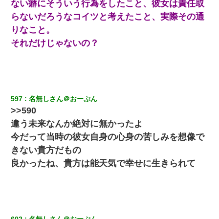
ない癖にそういう行為をしたこと、彼女は責任取
【報告者がキチ】嫁「妊娠した」俺『それじゃあ皆に祝ってもら
らないだろうなコイツと考えたこと、実際その通
おう』友人達を家に連れ帰ってホームパーティー→俺『皆に祝え
てもらえて良かったな！』→
りなこと。
それだけじゃないの？
この母親は娘の黒歴史を掘り出さないと死ぬんか？ 死ぬんか？
姉旦那の友達「ほんとのパパだよ～」私のお腹を触ってほざく。
→思わず手を叩いて振り払ったら…
597
名無しさん＠おーぷん
近所のお寺に住み込みで手伝いしてる知的障害のオッサンがい
>>590
た。ある日、オッサンが火かき棒を持って顔を真っ赤にしながら
違う未来なんか絶対に無かったよ
走り回っていて…
今だって当時の彼女自身の心身の苦しみを想像で
父が他界→父のフリン相手『どうか相続を放棄して下さい、昔の
きない貴方だもの
ことは謝ります。ごめんなさい…』私「お子さんはフリン略奪婚
良かったね、貴方は能天気で幸せに生きられて
って知ってるの？」相手『 』結果→
彼氏家「うちは墨入れるのが伝統だから。お前も彫れ」 → 結果…
32歳ワイ、34歳の可愛い女と付き合うも現実を知ってしまい無事
602
名無しさん＠おーぷん