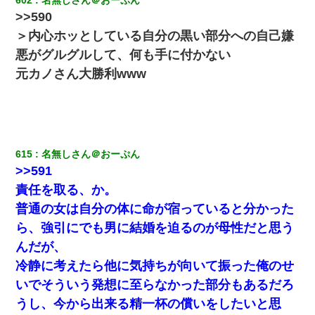
死亡・・・
>>590
＞内心ホッとしている自分の黒い部分への自己嫌
小学生の息子が急に様子がおかしくなった。私「理由を聞いても
『わかんない！』って怒鳴り付けてくるし、困っってる」旦那
悪がグルグルして、何も手に付かない
「話してみるよ」→ 後日・・・
元カノさん大勝利www
【悲報】姉と入浴中に大きくなってしまった結果ｗｗｗｗｗｗｗ
ｗ
義兄嫁「娘が大学に入ったら下宿させて」私「しつこい、学校斡
旋のアパートに行け」→ 旦那が義兄に通報したら「志望校を変え
615
名無しさん＠おーぷん
ろ！」とキレて・・・
>>591
責任を取る、か。
３２歳俺「ずっと好きでした！！付き合って下さい！」 ２５歳
普通の女は自分の体に命が宿っていると分かった
彼女「うん！！絶対幸せになろうね！！！！」 → ７年後ｗｗ
ｗｗｗ
ら、強引にでも男に結婚を迫るのが母性だと思う
んだが、
アパートのドアに『ハンザイ者！この人はさいあくの人です』と
冷静に考えたら他に気持ちが向いて振った俺のせ
張り紙が！大家「面倒はごめんだよ」私「はあ」→警察に行き、
見回りで犯人が捕まったが、それが…｜生活｜ヌルポあんてな
いでそういう発想に至らなかった部分もあるだろ
うし、今から出来る精一杯の償いをしたいと思
彼氏の家に泊まる事になり、ゲームで盛り上がってさぁ寝よう！