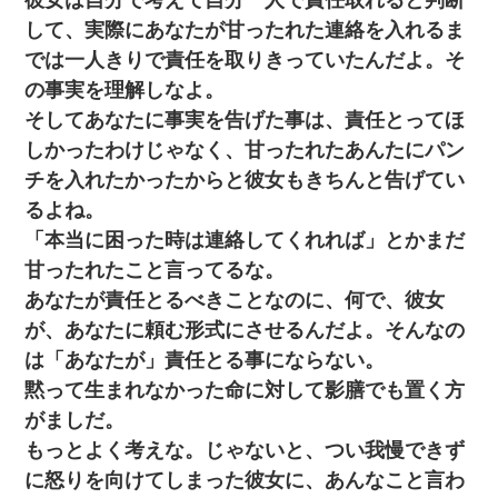
ミスした新人(
)に冗談で「行為させてくれたら許してあげる」
して、実際にあなたが甘ったれた連絡を入れるま
って言ったら・・・
では一人きりで責任を取りきっていたんだよ。そ
わい(42)渋谷の夜のサービスで19の女の子にゴックンさせた結果
の事実を理解しなよ。
ｗｗｗｗｗｗｗｗ
そしてあなたに事実を告げた事は、責任とってほ
しかったわけじゃなく、甘ったれたあんたにパン
ずっとニートだと思ってた同居の義弟が投資で旦那より稼いでる
とか知らなかった…
チを入れたかったからと彼女もきちんと告げてい
るよね。
「本当に困った時は連絡してくれれば」とかまだ
甘ったれたこと言ってるな。
あなたが責任とるべきことなのに、何で、彼女
が、あなたに頼む形式にさせるんだよ。そんなの
は「あなたが」責任とる事にならない。
黙って生まれなかった命に対して影膳でも置く方
がましだ。
もっとよく考えな。じゃないと、つい我慢できず
に怒りを向けてしまった彼女に、あんなこと言わ