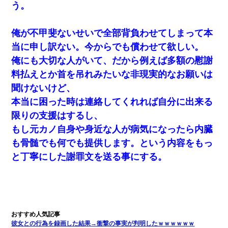
う。
と電気を消すとミシッって音が…彼「ちょっと待ってて」→勢い
よくドアを開けるとなんと…
俺が不甲斐ないせいで全部背負わせてしまって本
書店「息子さんが万引きしました」私「はっ？(息子目の前にいる
当に申し訳ない。今からでも償わせて欲しい。
し…)うちの子ではないので迎えに行きません」→息子を名乗って
た人物の正体が判明するも・・・
俺にも大切な人がいて、だから例えば多額の慰謝
料払えとか首を吊れみたいな非現実的なお願いは
見合いにて。嫁「はじめまして」俺「失礼ですが○○さんご本人で
聞けないけど、
すか？」
本当に困った時は連絡してくれれば自分に出来る
日曜日、会社の窓を見ると同僚の姿。俺（あれ？ディズニーシー
限りの支援はするし、
じゃ？）→俺電話「今何してんの？」同僚「シーで並んでるこ
もし元カノ自身や身近な人が病気になったら内臓
と！」俺「会社にいない？」→次の瞬間、すごい鳥肌が立った
も骨髄でも何でも提供します。という内容をもっ
とっさに女児を捕まえたら変質者扱いされた。母親「あっち行っ
と丁寧にした謝罪文を送る事にする。
てよ！気持ち悪い！（ｼｯｼｯ」→ 後日、俺を見つけた母親がすっ飛
んできて・・・
朝起きたら嫁がいなかった。俺（嫁も嫁実家も電話に出ない…不
安だ）→ 仕事を早退して帰宅すると、嫁と嫁両親と知らない男が
２人・・・
彼女との行為を録画した結果→衝撃の事実が判明したｗｗｗｗｗｗ