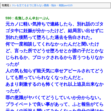
引用元：
スレを立てるまでに至らない愚痴・悩み・相談part115
590
名無しさん＠おーぷん
元カノに軽い気持ちで連絡したら、別れ話のゴタ
ゴタ中に妊娠が分かったけど、結局言い出せずに
別れた後黙って堕ろした過去を告白された。
何で一度相談してくれなかったんだと聞いたけ
ど、言った所でどうせ堕ろせとか誰の子だとかな
じられるか、ブロックされるから言うつもりなか
ったが
人の気も知らず能天気に幸せアピールされてどう
しても黙っていられなくなったんだと。
あまり刺激するのも怖くてそれ以上追及出来なか
ったが、
罪の意識がヤバくてどうしていいか分からない。
プライベートで良い事があって、ふと報告がてら
元カノの近況も聞いてみたくなった自分の浅はか