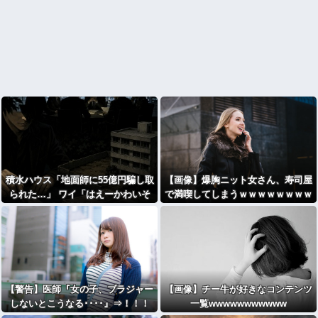
積水ハウス「地面師に55億円騙し取
【画像】爆胸ニット女さん、寿司屋
られた…」 ワイ「はえーかわいそ
で満喫してしまうｗｗｗｗｗｗｗｗ
う…会社滅茶苦茶やろなぁ」
ｗｗ
【警告】医師『女の子、ブラジャー
【画像】チー牛が好きなコンテンツ
しないとこうなる････』⇒！！！
一覧wwwwwwwwwww