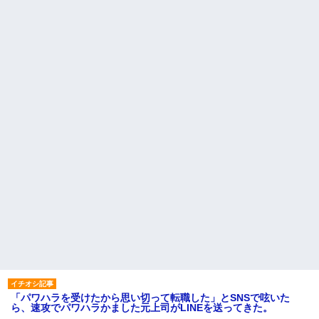
「パワハラを受けたから思い切って転職した」とSNSで呟いた
ら、速攻でパワハラかました元上司がLINEを送ってきた。