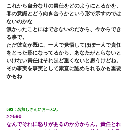
これから自分なりの責任をどのようにとるかを、
【衝撃】嫁父の会社に勤続１０年、手取り１４万 → 俺「２２万も
罪の意識とどう向き合うかという形で示すのでは
らえる会社から誘われた。転職したい」義父「クビ！（激怒」嫁
ないのかな
「離婚！（激怒」
無かったことにはできないのだから、今からでき
私が遺産を相続。→それを知った義両親が「旅行代金を出せ！」
る事で。
「リフォーム費用を負担しろ！」「金の管理は私達がする！」と
浅ましくも集りにきた。
ただ彼女が既に、一人で覚悟してほぼ一人で責任
をとった形になってるから、あなたがとらないと
妊娠中に「おいこのブタ女！てめー席譲れ！」と絡まれ腹を殴る
いけない責任はそれほど重くないと思うけどね。
真似された。泣きながら夫に話すと一年後に…
その事実を事実として素直に認められるかも重要
かもね
新築の家で。クラクラするくらいの「白粉の匂い」が鼻につくも
嫁＆娘「そんな匂いしない…」ある日、友人奥「素敵なアンティ
ークですね！」俺（！？）
友人とふたりで山口に旅行した時の事。レンタカーを借りて山の
中の道を走っていたら、突然ガガッ！って音がして…
593
名無しさん＠おーぷん
>>590
[緊急]ベロベロの女に声をかけて行為してきた結果
なんでそれに怒りがあるのか分からん。責任とれ