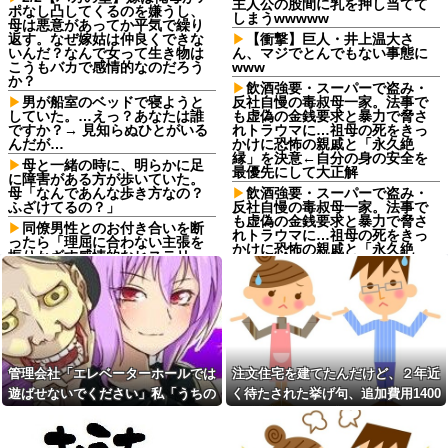
主人公の股間に乳を押し当てて
ポなし凸してくるのを嫌うし、
しまうwwwww
母は悪意があってか平気で繰り
返す。なぜ嫁姑は仲良くできな
【衝撃】巨人・井上温大さ
いんだ？なんで女って生き物は
ん、マジでとんでもない事態に
こうもバカで感情的なのだろう
www
か？
飲酒強要・スーパーで盗み・
男が船室のベッドで寝ようと
反社自慢の毒叔母一家。法事で
していた。…えっ？あなたは誰
も虚偽の金銭要求と暴力で脅さ
ですか？→ 見知らぬひとがいる
れトラウマに…祖母の死をきっ
んだが…
かけに恐怖の親戚と「永久絶
縁」を決意←自分の身の安全を
母と一緒の時に、明らかに足
最優先にして大正解
に障害がある方が歩いていた。
母「なんであんな歩き方なの？
飲酒強要・スーパーで盗み・
ふざけてるの？」
反社自慢の毒叔母一家。法事で
も虚偽の金銭要求と暴力で脅さ
同僚男性とのお付き合いを断
れトラウマに…祖母の死をきっ
ったら「理屈に合わない主張を
かけに恐怖の親戚と「永久絶
振りかざす感情的なヒステリー
縁」を決意←自分の身の安全を
女」と言いふらされて・・・
最優先にして大正解
退職してしばらく経った頃、
ジャンポケ斉藤の被害女性
元職場の取引先から連絡が来
「バウムクーヘン売ったり
た。話を聞くと納得できない内
TikTokライブしててムカついた
容で…
から示談しなかった」←これ
義両親「空き家になるし住ん
コインランドリーで私物の乾
でいいよ」私たち「じゃあお言
管理会社「エレベーターホールでは
注文住宅を建てたんだけど、２年近
燥機シートを「ご自由にどうぞ
葉に甘えて…」→引っ越した途
だろw」と勝手に盗もうとした
遊ばせないでください」私「うちの
く待たされた挙げ句、追加費用1400
端、予想外の出来事が待ってい
DQN夫婦！注意したら「は？名
て…
子じゃないんですけど…」→まさか
万請求された。流石におかしいよ
前かいてないんですけど」と逆
予定より早めに家に帰宅。リ
ギレ
の展開になり…
ね？
ビングに「裸の嫁」と男がい