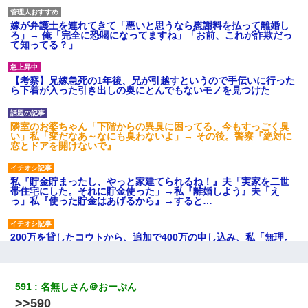
嫁が弁護士を連れてきて「悪いと思うなら慰謝料を払って離婚し
ろ」→ 俺「完全に恐喝になってますね」「お前、これが詐欺だっ
て知ってる？」
【考察】兄嫁急死の1年後、兄が引越すというので手伝いに行った
ら下着が入った引き出しの奥にとんでもないモノを見つけた
隣室のお婆ちゃん「下階からの異臭に困ってる、今もすっごく臭
い」私「変だなあ～なにも臭わないよ」→ その後。警察『絶対に
窓とドアを開けないで』
私『貯金貯まったし、やっと家建てられるね！』夫「実家を二世
帯住宅にした。それに貯金使った」→私『離婚しよう』夫「え
っ」私『使った貯金はあげるから』→すると…
200万を貸したコウトから、追加で400万の申し込み、私「無理。
義弟より娘たちが大事」旦那「娘たちが成人したら別れよう」私
（は？）
591
名無しさん＠おーぷん
義兄嫁が義実家で「コロナ陽性だったからこのまま療養させて下
>>590
さい」と言い出してド修羅場になった