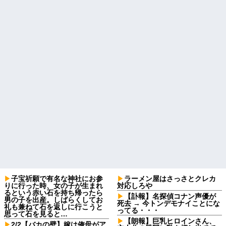
子宝祈願で有名な神社にお参
ラーメン屋はさっさとクレカ
りに行った時、女の子が生まれ
対応しろや
るという赤い石を持ち帰ったら
【訃報】名探偵コナン声優が
男の子を出産。しばらくしてお
死去 → 今トンデモナイことにな
礼も兼ねて石を返しに行こうと
ってる・・・
思って石を見ると…
【朗報】巨乳ヒロインさん、
2/2【バカの壁】嫁は俺母がア