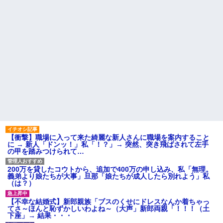
【衝撃】職場に入って来た綺麗な新人さんに職場を案内すること
に → 新人「ドンッ！」私「！？」→ 突然、突き飛ばされて左手
の甲を踏みつけられて…
200万を貸したコウトから、追加で400万の申し込み、私「無理。
義弟より娘たちが大事」旦那「娘たちが成人したら別れよう」私
（は？）
【不幸な結婚式】新郎親族「ブスのくせにドレスなんか着ちゃっ
てさ～ほんと恥ずかしいわよね～（大声」新郎両親「！！！（土
下座」→ 結果・・・