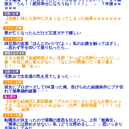
募集がこちらｗｗｗｗｗ(※画像
彼女「うん！！絶対幸せになろうね！！！！」 → ７年後ｗｗ
あり)
ｗｗｗ
【ネット騒然】惨殺されたタ
ワマン頂き女子のこの動画、す
【悲報】姉と入浴中に大きくなってしまった結果ｗｗｗｗｗｗｗ
げえええええｗｗｗｗｗｗｗｗ
ｗ
ｗｗｗ
【愕然】白のクラウン俺氏、
妻が亡くなったんだけど正直ガチで嬉しい
高速道路左車線を制限速度で走
った結果wwwwwwwwwwww
姉旦那の友達「ほんとのパパだよ～」私のお腹を触ってほざく。
百年の恋12-899 食べた量を
→思わず手を叩いて振り払ったら…
張り合ってくる
【悲報】佐藤輝明・・・２軍
ＤＮＡ検査『血縁関係０％』旦那「やっぱり托卵だったんだ…」
でも盛大にやらかす←あまり悲
嫁「本当に身に覚えがない」「なにかの間違いだ！取り違え
しませないでくれ
だ！」→ 嫁「あっ」
宅飲みで女友達の乳を見てしまった・・・
彼女にプロポーズしてOK貰った俺、告げられた結婚条件にブチ切
れて無事婚約破棄・・・
【不幸な結婚式】新郎親族「ブスのくせにドレスなんか着ちゃっ
てさ～ほんと恥ずかしいわよね～（大声」新郎両親「！！！（土
下座」→ 結果・・・
転職先が決まったので退職の意思を伝えたら。上司「無責任」
「簡単には辞めさせない」私（どうせ辞めるし…）→ 思いっきり
反論をしてみた