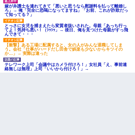
嫁が弁護士を連れてきて「悪いと思うなら慰謝料を払って離婚し
ろ」→ 俺「完全に恐喝になってますね」「お前、これが詐欺だっ
て知ってる？」
とっさに女児を捕まえたら変質者扱いされた。母親「あっち行っ
てよ！気持ち悪い！（ｼｯｼｯ」→ 後日、俺を見つけた母親がすっ飛
んできて・・・
【衝撃】ある工場に配属すると、女の人がみんな退職してしま
う。会社「仕事がハードだし田舎で娯楽も少ないからキツイの
か…」→ 実際は違った
テレワーク上司「会議中はカメラ付けろ！」女社員「え、事前連
絡無しは無理」上司「いいから付けろ！」→