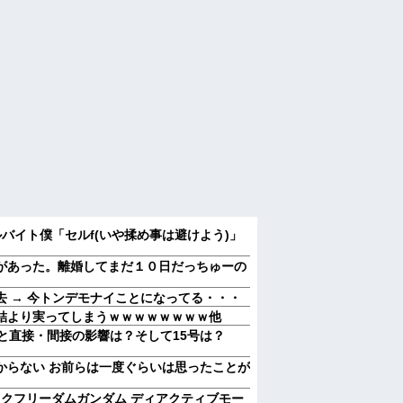
バイト僕「セルf(いや揉め事は避けよう)」
があった。離婚してまだ１０日だっちゅーの
 → 今トンデモナイことになってる・・・
結より実ってしまうｗｗｗｗｗｗｗｗ他
と直接・間接の影響は？そして15号は？
からない お前らは一度ぐらいは思ったことが
イクフリーダムガンダム ディアクティブモー