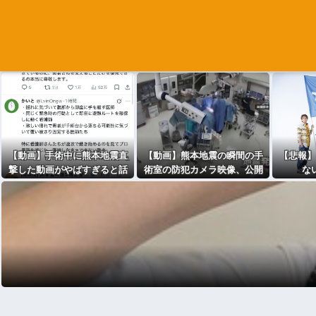
【動画】手術中に熊本地震直
【動画】熊本地震の瞬間の手
【悲報】
撃した動画がやばすぎると話
術室の防犯カメラ映像、公開
な
題に・・・
される