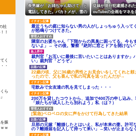
主な税金の成り立ちを調べてみ
長男嫁が「お姉ちゃん助けて」と
従妹が現行犯逮捕された
彼「ちっ！」私「」
電話してきた。バカトメが、雪の
ouTubeの企画をマネ
中うちの息子に会いに来ようとし
させごっこ」をしてお
逆切れ。「何クラクション鳴らして
たらしく...
最近うちの庭に知らない男の人がしょっちゅう入って
の社
が怒鳴りつけてきた。
らｗｗｗｗｗ(※画像あり)
い！！
女子のこの動画、すげえええええｗ
」
隣室のお婆ちゃん「下階からの異臭に困ってる、今も
ないよ」→ その後。警察『絶対に窓とドアを開けない
車線を制限速度で走った結果
裁判官「お互いに最後に言いたいことはありますか」
くる
えてく
い」裁判官「どうぞ」
やらかす←あまり悲しませないでく
・・・
22歳の頃、父に36歳の男性とお見合いをしてくれと
ったので、父も喜んで私の写真を送ったんだが→
宅飲みで女友達の乳を見てしまった・・・
いくら
い」
200万を貸したコウトから、追加で400万の申し込み
「娘たちが成人したら別れよう」私（は？）
[緊急]ベロベロの女に声をかけて行為してきた結果
気を振
旦那の元嫁「離婚したとはいえ、私が本来の妻。許可
ｗｗｗ
の？離婚届を記入して持って来い」→笑いが止まらな