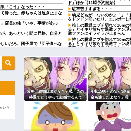
ド」ほか【11時予約開始】
た結果「こう」なった・・・
駐車苦手すぎる・・・
けて帰った。赤ちゃんは泣き止まな
幼児どもが「ないのかよ！」「お
をドンドン叩いたり、エルボーし
！」店長の俺「いや、事情があっ
推しの脱退にブチ切れて10m
る」とイキり散らす過激ファン現
性が、あっという間に昇格。自分と
激ファンにイライラが止まらん
推しの脱退にブチ切れて10m
かしいだろ。団子屋で『団子食べな
る」とイキり散らす過激ファン現
激ファンにイライラが止まらん
？屋台出店してる奴らは誰の許可を
【動画】ショートスリーパー堀さ
事だと話題
省にタレコミしてみろ！意外と仕事
家族が車停める所は石畳でそこ
芝生上に知らない車が4台停まっ
さい」と言うと相手はゴネたので
すことができてないwwww
クレママ「庭にあるバウンサー
にみんなで神社行きます」←これ
す」→断った数日後、庭からまさ
どうやって結婚するんです？」→飲
子どもが中学受験してる知り合
常務「結婚はまだか？」私「この
年収1500万の父が退職
えない距離の学校だけらしい
から髪を引っ張られ、子供が悪戯し
待遇でどうやって結婚するんで
金も渡したよな？」母
妊娠中の嫁「私はご飯があまり
ら耳元でハサミの音がした！...
あ外で食べてくるよ」→ すると…
す？」→飲み会で本音を返したら
てないよー」父「全部
ゃいら
場が静まり返って…
「俺の事好きだよね？」と頻繁
の！？」→予想外の返
ィギュアがヤバすぎるｗｗｗｗｗｗ
６年にもなるので流石にうんざり
然となり…
【賛否両論】バツイチ子連れの
よ！」キチママ『そこに金庫があっ
取り放題でてんこ盛りにしてる
「泥は出てけ！二度と来るな！」結
う、、、