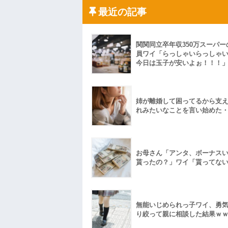
果・・・
最近の記事
私「初めて飲む味だけどなんのお茶？」
【GIF】JSのカンチョーワロタ
後続車にクラクションを鳴らされ彼氏が
んだ！降りてこいよ！」と怒鳴りだし...
関関同立卒年収350万スーパー
【衝撃】報酬100万円超の治験募集がこち
員ワイ「らっしゃいらっしゃ
【ネット騒然】惨殺されたタワマン頂き
今日は玉子が安いよぉ！！！
ｗｗｗｗｗｗｗｗｗｗ
【愕然】白のクラウン俺氏、高速道路左
wwwwwwwwwwww
百年の恋12-899 食べた量を張り合って
姉が離婚して困ってるから支
【悲報】佐藤輝明・・・２軍でも盛大に
れみたいなことを言い始めた
れ
お母さん「アンタ、ボーナス
貰ったの？」ワイ「貰ってな
無能いじめられっ子ワイ、勇
り絞って親に相談した結果ｗ