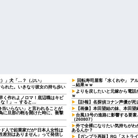
犬）」犬「…？（ぷい」
回転寿司屋客「水くれや」 アル
→結果ｗｗ
けられた。いきなり彼女の持ち歩い
よりを戻したいと元嫁から電話
ｗ
早く作れよノロマ！底辺職はキビ
な！」→ すると…
【訃報】名探偵コナン声優が死去
弁当いらない」と言われることが
【画像】本田望結の妹、本田望
る為に旦那の鞄を開けた時に、衝撃
台風13号の進路に影響する要素
（260807）
外で全裸になりたい気持ちがわ
ンド人で起業家だが“日本人女性は
あるんか？
性差別はありません」って発信し
【ガンプラ再販】RG「ストラ