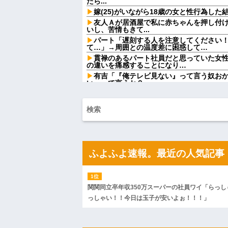
たら...
嫁(25)がいながら18歳の女と性行為し
友人Ａが居酒屋で私に赤ちゃんを押し付
いし、苦情もきて...
パート「遅刻する人を注意してください
て…」→周囲との温度差に困惑して…
貫禄のあるパート社員だと思っていた女
の違いを痛感することになり…
有吉「『俺テレビ見ない』って言う奴お
い』って言うか？」
祭りって謎だよな、誰が神輿担いでるの
得て商売してるの？
お前ら急げ！怪しい外人みつけたら法務
するぞ？
【画像】完全オフの佐々木希、●●スを隠
ジャップ「クリスマスお祝いした1週間後
常務「結婚はまだか？」私「この待遇で
ふよふよ速報。最近の人気記事
み会で本音を返したら場が静まり返って…
レストランで食事してたらいきなり後ろ
てるのかと思い注意しようと振り向こうとした
おばさんの一人旅
関関同立卒年収350万スーパーの社員ワイ「らっし
ハードオフに売っていた4万4000円のフ
っしゃい！！今日は玉子が安いよぉ！！！」
「こんな高いの？ｗｗ」「逆に超安い」
私「ちょっと、人の家の金庫触らないで
たから、開けてみようとしただけ☆』義兄