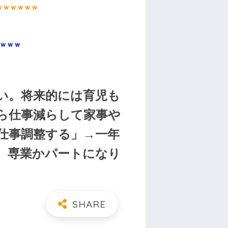
ｗｗｗｗｗｗ
ｗｗｗ
い。将来的には育児も
ら仕事減らして家事や
仕事調整する」→一年
。専業かパートになり