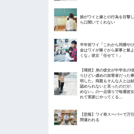
娘がワイと嫁との行為を目撃
ら口聞いてくれない
半年前ワイ「これから同棲や
金はワイが稼ぐから家事と飯
くな」彼女「任せて！」
【唖然】弟の彼女が中学生の
りひどい虐めの加害者だった
明した。両親もそんな人とは
認められないと言ったのだが
めない」の一点張りで毎週彼
れて実家にやってくる…
【悲報】ワイ将スーパーで万
間違われる