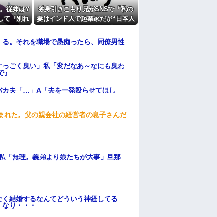
たよ
。従妹はY
独身引きこもり兄がSNSで「私の
をして「別れ
妻はインド人で起業家だが“日本人
り...
女性は男に甘えている”と言ってい
ます。日本に女性差別はありませ
くる。それを職場で愚痴ったら、同僚男性
ん」って発信したらどうしよう
すっごく臭い」私「変だなあ～なにも臭わ
で』
バカ夫「…」A「夫を一発殴らせてほし
頼まれた。父の親会社の経営者の息子さんだ
、私「無理。義弟より娘たちが大事」旦那
なく結婚するなんてどういう神経してる
くなり・・・