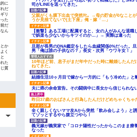
滅的に
司がLINEを送ってきた。
どれだ
リギリ
父親がくも膜下出血で突然ﾀﾋ。→母の貯金が0なこと
うか見捨てないで(土下座」俺・嫁「…」
やった
名前だ
【衝撃】ある工場に配属すると、女の人がみんな退職
、なん
で娯楽も少ないからキツイのか…」→ 実際は違った
旦那が長男のDNA鑑定をしたら血縁関係0%だった。
」とか
男「俺は誰の子供なの？」長女・次男「ウワキ女！」
をよく
たと
10年ほど前、息子がまだ年中だった時に離婚したんだ
かれた
ねてきた。
同じ質
結婚生活10ヶ月目で嫁から一方的に「もう冷めた」と
夫に癌の余命宣告。その闘病中に長女から信じられな
昨日37歳のおばさんと行為したんだけどめちゃくちゃ
全く親しくないママ友Aから突然「飲み会しよう」と
てゾッとするやら腹立つやら！
義兄嫁が義実家で「コロナ陽性だったからこのまま療
なった