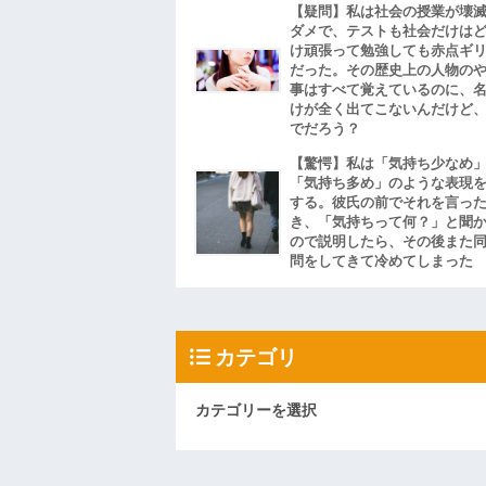
【疑問】私は社会の授業が壊
ダメで、テストも社会だけは
け頑張って勉強しても赤点ギ
だった。その歴史上の人物の
事はすべて覚えているのに、
けが全く出てこないんだけど
でだろう？
【驚愕】私は「気持ち少なめ
「気持ち多め」のような表現
する。彼氏の前でそれを言っ
き、「気持ちって何？」と聞
ので説明したら、その後また
問をしてきて冷めてしまった
カテゴリ