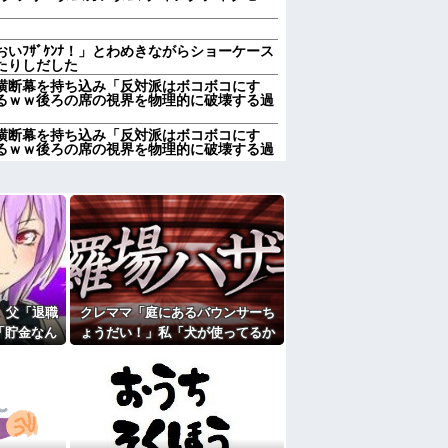
いﾌｻﾞｹﾝﾅ！」とわめきながらショーケース
たりしだした
の横断幕を持ち込み「反対派はボコボコにす
るｗｗ後ろの席の視界を物理的に破壊する過
の横断幕を持ち込み「反対派はボコボコにす
るｗｗ後ろの席の視界を物理的に破壊する過
ん、対面で高須幹弥にキレる ← 睡眠は大
には２台家族の車停めてたんだけど、中庭の
ていた 父が運転手捕まえ「芝生を弁償して下
…
ちょうだい！」私「犬が使ってるから無理で
かの物音が…
い、たくさん受けさせてるけど合格したの通
。父「退職
クレママ「庭にあるバウンサーち
「貯金なん
ょうだい！」私「犬が使ってるか
食べられないのに！あなたは！！」俺「じゃ
なくなった
ら無理です」→断った数日後、庭
に確認してくる旦那がうざい。結婚してもう
事に家族騒
からまさかの物音が…
私、彼氏が結婚を拒む理由がコレｗｗｗｗｗ
のはまあ見かけるが持ち帰りはなしでしょ