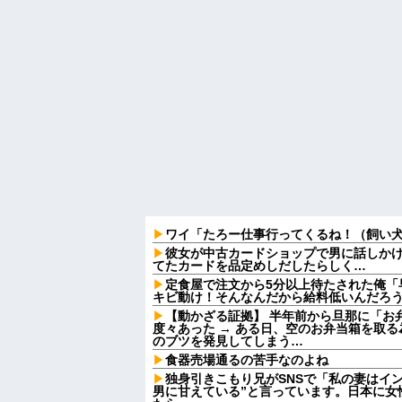
ワイ「たろー仕事行ってくるね！（飼い
彼女が中古カードショップで男に話しか
てたカードを品定めしだしたらしく…
定食屋で注文から5分以上待たされた俺「
キビ動け！そんなんだから給料低いんだろう
【動かざる証拠】 半年前から旦那に「お
度々あった → ある日、空のお弁当箱を取
のブツを発見してしまう…
食器売場通るの苦手なのよね
独身引きこもり兄がSNSで「私の妻はイ
男に甘えている”と言っています。日本に女