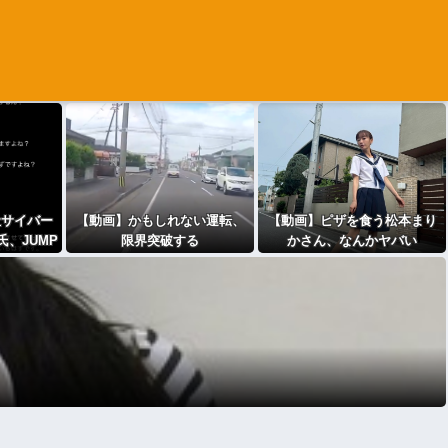
社サイバー
【動画】かもしれない運転、
【動画】ピザを食う松本まり
、JUMP
限界突破する
かさん、なんかヤバい
される