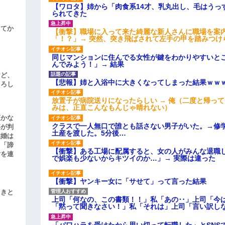
【ワロタ】姉から「肉食系14才、乳丸出し、毛はうっ
られてきた
してか
【衝撃】職場に入って来た綺麗な新人さんに職場を案内
「！？」→ 突然、突き飛ばされて左手の甲を踏みつけ
同じマンションに住んでる女性が鍵をわかりやすいと
んでみよう！」→ 結果
けど、
【悲報】姉と入浴中に大きくなってしまった結果ｗｗ
よろし
放置子が病院送りになったらしい → 俺（二度と帰っ
みは、正直こんなもんじゃ晴れない）
頃かな
クラスで一人無口で誰とも話さない男子がいた。→修
事が判
土産を渡した。5分後…
結婚は
、「諦
【衝撃】ある工場に配属すると、女の人がみんな退職
女を連
で娯楽も少ないからキツイのか…」→ 実際は違った
【衝撃】ヤンキー女に「サせて」って言った結果
引きと
上司「何なの、この書類！！」私「あの‥」上司「今
「黙って聞きなさい！」私「それは」上司「言い訳し
「パワハラを受けたから思い切って転職した」とSNS