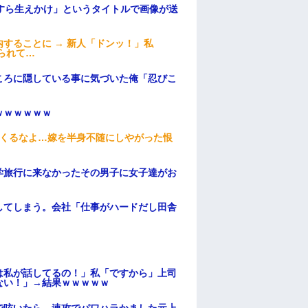
すら生えかけ」というタイトルで画像が送
することに → 新人「ドンッ！」私
られて…
ころに隠している事に気づいた俺「忍びこ
ｗｗｗｗｗｗ
てくるなよ…嫁を半身不随にしやがった恨
学旅行に来なかったその男子に女子達がお
してしまう。会社「仕事がハードだし田舎
は私が話してるの！」私「ですから」上司
ない！」→結果ｗｗｗｗｗ
で呟いたら、速攻でパワハラかました元上