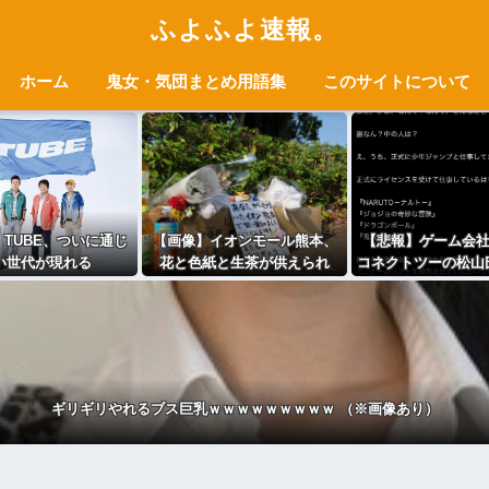
ふよふよ速報。
ホーム
鬼女・気団まとめ用語集
このサイトについて
 TUBE、ついに通じ
【画像】イオンモール熊本、
【悲報】ゲーム会
い世代が現れる
花と色紙と生茶が供えられ
コネクトツーの松山氏
る・・・
公式にブロック
ギリギリやれるブス巨乳ｗｗｗｗｗｗｗｗｗ （※画像あり）