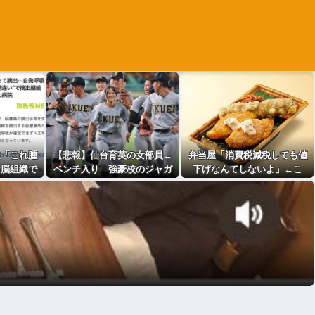
医「これ腫
【悲報】仙台育英の女部員←
弁当屋「消費税減税しても値
な脳組織で
ベンチ入り 強豪校のジャガ
下げなんてしないよ」←こ
しょ？」検
イモダンサー←ベンチ外
れ！
者「腫瘍だ
正常な組織
な状態に