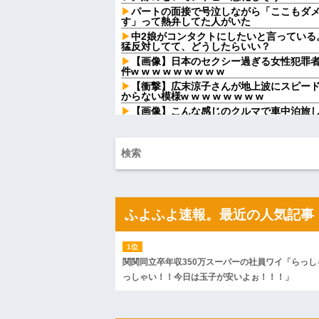
パートの面接で号泣しながら「ここもダ
す」って熱弁してた人がいた
中2娘がコンタクトにしたいと言っている
猛反対してて、どうしたらいい？
【画像】日本のセクシー過ぎる女性犯罪
件w w w w w w w w w
【衝撃】広末涼子さんが地上波にスピー
からない模様w w w w w w w w
【画像】こんな感じのクルマで車中泊旅
【画像】俺たちの姫本田望結、久しぶり
イらの姫だったw w w w w w w w w w
お前ら「日本も核武装汁！」←１万発の
店員「レバーは焼いてお召し上がりくだ
べた瞬間、店員が血相を変えてきて…
何処情報か知らんけど定期的に嘘情報を
毎日のように電車で痴漢に遭うので、背
ふよふよ速報。最近の人気記事
ら...
マクドでギャルママ軍団がガキを放って
と遊んで欲しいやんな？」ガキ「遊んでほしい
【家族内争い】 嫁のピアノを兄嫁が欲し
関関同立卒年収350万スーパーの社員ワイ「らっし
ｗｗｗ
っしゃい！！今日は玉子が安いよぉ！！！」
【悲報】 マイナ保険証のクソぶり、バレ
ハードオフに売っていた4万4000円のフ
「こんな高いの？ｗｗ」「逆に超安い」