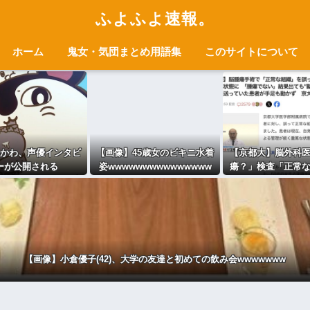
ふよふよ速報。
ホーム
鬼女・気団まとめ用語集
このサイトについて
かわ、声優インタビ
【画像】45歳女のビキニ水着
【京都大】脳外科
ーが公開される
姿wwwwwwwwwwwwwww
瘍？」検査「正常
す」医者「腫瘍で
査「正常です」医
よ」→女性患者が
を摘出され重篤
【画像】小倉優子(42)、大学の友達と初めての飲み会wwwwwww