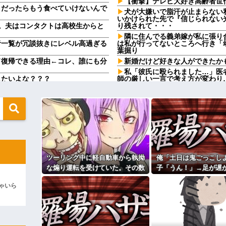
【衝撃】テレビ大好き高齢者世
メだったらもう食べていけないんで
犬が大嫌いで脂汗が止まらない
いかけられた先で『信じられない
。夫はコンタクトは高校生からと
り残されて・・・
隣に住んでる義弟嫁が私に張り
者一覧が冗談抜きにレベル高過ぎる
は私が行ってないところへ行き「
葉掘り
ド復帰できる理由←コレ、誰にも分
新婚だけど好きな人ができたか
私「彼氏に殴られました…」医
したいよな？？？
師の厳しい一言で考え方が変わり
に画像を投稿した結果→やっぱりワ
犬が大嫌いで脂汗が止まらない
いかけられた先で『信じられない
り残されて・・・
核弾頭どこに
私の地元は治安が悪く、弱いも
さい」俺「大丈夫でしょ」→生で食
キャの条件だった
義兄嫁が「義兄と喧嘩してDV
流す馬鹿がいる
てきた。私「無理」義兄嫁「お腹
中を押すフリをしてある作戦をした
たら、甘いことを言われ…
【急増】「外国人受け入れ反対」5
ツーリング中に軽自動車から執拗
俺「土日は鬼ごっこし
動物園。ワシ「自分らのママにもっ
東大調査「若い世代ほど増加」
な煽り運転を受けていた。その数
子「うん！」→足が遅
」ワシ「魔法の言葉があるよ...
私が入院しているとき、義兄嫁
分後、思わぬ結末を目撃すること
と本気で遊び続けた1
がり親も譲れと言い出した結果…ｗ
るの？うちでは引き取れないわよ
ゃいら
になり…
Ａちゃんママは遊園地や水族館
るｗｗｗｗｗｗｗｗｗ
んちだけ。私の母「可哀想。孫ち
い」→Ａママに烈火の如くキレら
ィギュアがヤバすぎるｗｗｗｗｗｗ
こども園から孫が怪我した迎え
上に石を落としたそうな