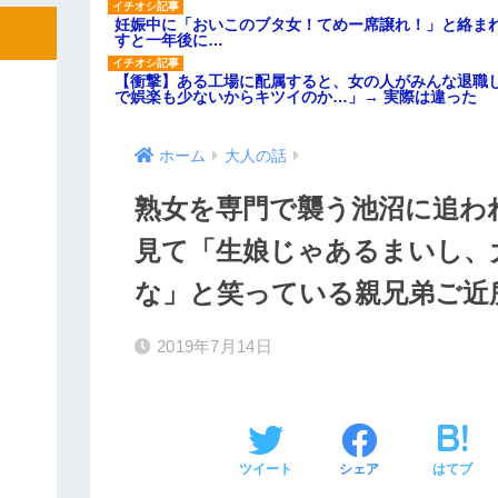
妊娠中に「おいこのブタ女！てめー席譲れ！」と絡ま
すと一年後に…
【衝撃】ある工場に配属すると、女の人がみんな退職
で娯楽も少ないからキツイのか…」→ 実際は違った
ホーム
大人の話
熟女を専門で襲う池沼に追わ
見て「生娘じゃあるまいし、
な」と笑っている親兄弟ご近
2019年7月14日
ツイート
シェア
はてブ