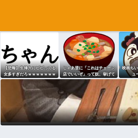
【悲報】生挿入にビビってる
じゃあ逆に「これはチェーン
映画ちい
女多すぎだろｗｗｗｗｗｗｗ
店でいいぞ」って奴、挙げて
ュ
ｗｗｗwwww
けwwwwwwwww