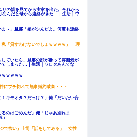
ふりの親を見てから実家を出た。それから
月なんだと母から連絡がきた…｜生活｜ワ
いま～」旦那「娘がシんだよ。何度も連絡
私「貸すわけないでしょｗｗｗｗ」→ 理
）
をしていたら、旦那の顔が曇って雰囲気が
いてしまった…｜生活｜ワロタあんてな
ｗｗｗｗｗｗ
条件にブチ切れて無事婚約破棄・・・
よ！キモオタ？だっけ？」俺「だいたい合
なるのはごめんだ」俺「じゃあ別れま
泣」
マジで怖い」上司「話をしてみる」→女性