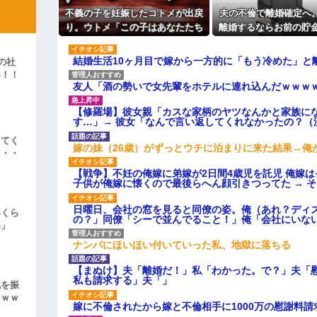
よ！」キチママ『そこに金庫があっ
「泥は出てけ！二度と来るな！」結
主な税金の成り立ちを調べてみ
不義の子を妊娠したコトメが出戻
夫の不倫で離婚確定へ
り。ウトメ「この子はあなたたち
離婚するならお前の貯金1
彼「ちっ！」私「」
の子として育てて」旦那「ありが
を財産分与しろ」と言
とう」私「勝手に決めないで！」
結婚生活10ヶ月目で嫁から一方的に「もう冷めた」と
の社
逆切れ。「何クラクション鳴らして
→修羅場になり…
い！！
友人「酒の勢いで女先輩をホテルに連れ込んだｗｗｗ
」
らｗｗｗｗｗ(※画像あり)
女子のこの動画、すげえええええｗ
【修羅場】彼女親「カスな家柄のヤツなんかと家族に
す…」→ 彼女「なんで言い返してくれなかったの？（
車線を制限速度で走った結果
えてく
嫁の妹（26歳）がずっとウチに泊まりに来た結果→俺
・・・
くる
やらかす←あまり悲しませないでく
【戦争】不妊の俺嫁に弟嫁が2日間4歳児を託児 俺嫁
子供が俺嫁に懐くので最後らへん顔引きつってた → 
日曜日、会社の窓を見ると同僚の姿。俺（あれ？ディ
いくら
の？」同僚「シーで並んでること！」俺「会社にいな
い」
ナンパにほいほい付いていった私、地獄に落ちる
【まぬけ】夫「離婚だ！」私「わかった。で？」夫「
私も請求する」夫「」
気を振
ｗｗｗ
嫁に不倫されたから嫁と不倫相手に1000万の慰謝料請