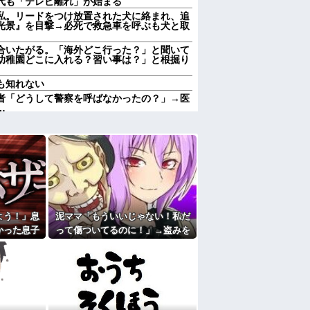
代も「テレビ離れ」が始まる
私。リードをつけ放置された犬に絡まれ、追
光景』を目撃→必死で救急車を呼ぶも犬と取
合いたがる。「海外どこ行った？」と聞いて
幼稚園どこに入れる？習い事は？」と根掘り
も知れない
者「どうして警察を呼ばなかったの？」→医
…
私。リードをつけ放置された犬に絡まれ、追
光景』を目撃→必死で救急車を呼ぶも犬と取
のいじめや犯罪を楽しみながら行うことが陽
された、助けて」とウチに子連れで押しかけ
痛い…苦しい…」私「はぁ」→交番に電話し
6.3％に わずか2年で20.7ポイント増、
よう！」息
泥ママ「もういいじゃない！私だ
かった息子
って傷ついてるのに！」→盗みを
が私の子供達に「お母さんが死んだらどうす
0年後…
責められた泥ママがまさかの被害
。」と
者アピール。その言い分に周囲か
が大嫌い。夏休みのお出かけ先はおばあちゃ
ら笑いが漏れてしまい…
ゃんと一緒にＴＤＬに連れて行ってあげた
れた
にと連絡あり。石をどかしてミミズ集め足の