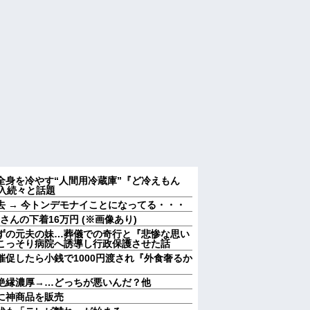
 全身を冷やす“人間用冷蔵庫”『ど冷えもん
入続々と話題
 → 今トンデモナイことになってる・・・
んの下着16万円 (※画像あり)
ずの元夫の妹…葬儀での奇行と『悲惨な思い
こっそり病院へ誘導し行政保護させた話
促したら小銭で1000円渡され『外食奢るか
絶縁濃厚→…どっちが悪いんだ？他
に神商品を販売