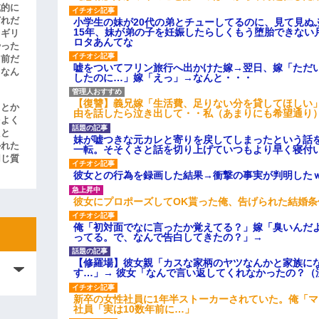
滅的に
どれだ
小学生の妹が20代の弟とチューしてるのに、見て見ぬ
15年、妹が弟の子を妊娠したらしくもう堕胎できない
リギリ
ロタあんてな
やった
名前だ
嘘をついてフリン旅行へ出かけた嫁→翌日、嫁「ただ
、なん
したのに…」嫁「えっ」→なんと・・・
【復讐】義兄嫁「生活費、足りない分を貸してほしい」
」とか
由を話したら泣き出して・・私（あまりにも希望通り
をよく
たと
妹が嘘つきな元カレと寄りを戻してしまったという話
かれた
一転。そそくさと話を切り上げていつもより早く寝付
同じ質
彼女との行為を録画した結果→衝撃の事実が判明した
彼女にプロポーズしてOK貰った俺、告げられた結婚
俺「初対面でなに言ったか覚えてる？」嫁「臭いんだ
ってる。で、なんで告白してきたの？」→
【修羅場】彼女親「カスな家柄のヤツなんかと家族に
す…」→ 彼女「なんで言い返してくれなかったの？（
新卒の女性社員に1年半ストーカーされていた。俺「
社員「実は10数年前に…」