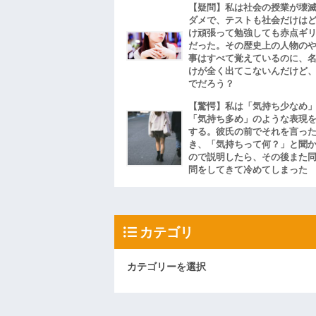
【疑問】私は社会の授業が壊
ダメで、テストも社会だけは
け頑張って勉強しても赤点ギ
だった。その歴史上の人物の
事はすべて覚えているのに、
けが全く出てこないんだけど
でだろう？
【驚愕】私は「気持ち少なめ
「気持ち多め」のような表現
する。彼氏の前でそれを言っ
き、「気持ちって何？」と聞
ので説明したら、その後また
問をしてきて冷めてしまった
カテゴリ