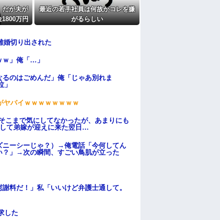
たよ
。だが夫が
最近の若手社員は何故かコレを嫌
800万円
がるらしい
い出した
離婚切り出された
ｗｗ」俺「…」
なるのはごめんだ」俺「じゃあ別れま
泣」
がヤバイｗｗｗｗｗｗｗｗ
はそこまで気にしてなかったが、あまりにも
そして弟嫁が迎えに来た翌日…
ズニーシーじゃ？）→俺電話「今何してん
い？」→次の瞬間、すごい鳥肌が立った
慰謝料だ！」私「いいけど弁護士通して。
求した