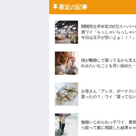
私「ちょっと、人の家の金庫触らないで
たから、開けてみようとしただけ☆』義兄
最近の記事
果・・・
私「初めて飲む味だけどなんのお茶？」
【GIF】JSのカンチョーワロタ
関関同立卒年収350万スーパー
後続車にクラクションを鳴らされ彼氏が
んだ！降りてこいよ！」と怒鳴りだし...
員ワイ「らっしゃいらっしゃ
今日は玉子が安いよぉ！！！
【衝撃】報酬100万円超の治験募集がこち
【ネット騒然】惨殺されたタワマン頂き
ｗｗｗｗｗｗｗｗｗｗ
【愕然】白のクラウン俺氏、高速道路左
wwwwwwwwwwww
姉が離婚して困ってるから支
れみたいなことを言い始めた
百年の恋12-899 食べた量を張り合って
【悲報】佐藤輝明・・・２軍でも盛大に
れ
お母さん「アンタ、ボーナス
貰ったの？」ワイ「貰ってな
無能いじめられっ子ワイ、勇
り絞って親に相談した結果ｗ