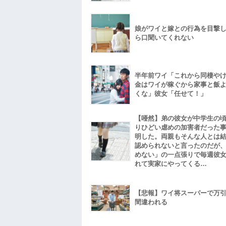
娘がワイと嫁との行為を目撃
ら口聞いてくれない
半年前ワイ「これから同棲や
金はワイが稼ぐから家事と飯
くな」彼女「任せて！」
【唖然】弟の彼女が中学生の
りひどい虐めの加害者だった
明した。両親もそんな人とは
認められないと言ったのだが
めない」の一点張りで毎週彼
れて実家にやってくる…
【悲報】ワイ将スーパーで万
間違われる