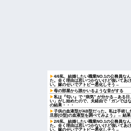
4/6私、結婚したい職業NO.1の公務員
た。全く理由は思いつかないけど強いてあ
い。嫁のせいでアトピー悪化しそう→
母の部屋から誰かいるような音がする
私は『匂い』で “病気” が分かる→ある
い」がし始めたので、夫経由で「ガンでは
の結果・・・
子供の血液型がAB型だった。私は手術し
旦那(O型)の血液型を調べてみよう」→ 結
2/6私、結婚したい職業NO.1の公務員
た。全く理由は思いつかないけど強いてあ
い。嫁のせいでアトピー悪化しそう→