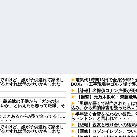
なんですけど、嫁が子供連れて家出し
電気代1時間16円で全身冷却!?
げるとすれば母のせいかもしれな
BOX』→工事現場やゴルフ場で導
【訃報】名探偵コナン声優が死去
【衝撃】元乃木坂46・齋藤飛鳥さ
日、義弟嫁の子供から「ガンの匂
「男癖が悪くて勘当された」は
ないか」と伝えたら怒って絶縁、そ
込み』から知的障害を疑った私→
半年近く食費を払わない彼氏。催
たことあるからA型で合ってるし…
らトントン』と言われて・・・
果・・・
【悲報】親友と殴り合いの結果
なんですけど、嫁が子供連れて家出し
げるとすれば母のせいかもしれな
【画像】セブンイレブン、つい