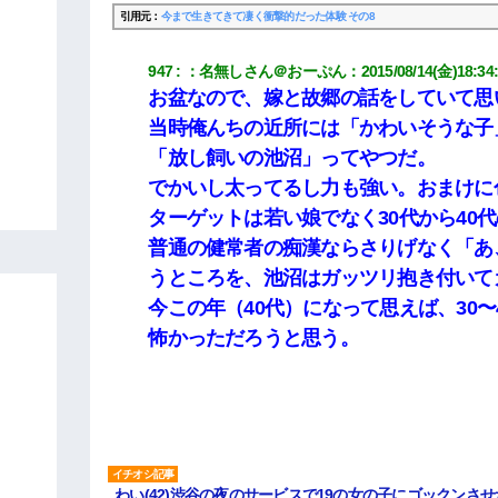
引用元：
今まで生きてきて凄く衝撃的だった体験 その8
947
：
名無しさん＠おーぷん
：
2015/08/14(金)18:34
お盆なので、嫁と故郷の話をしていて思
当時俺んちの近所には「かわいそうな子
「放し飼いの池沼」ってやつだ。
でかいし太ってるし力も強い。おまけに
ターゲットは若い娘でなく30代から40
普通の健常者の痴漢ならさりげなく「あ
うところを、池沼はガッツリ抱き付いて
今この年（40代）になって思えば、30
怖かっただろうと思う。
わい(42)渋谷の夜のサービスで19の女の子にゴックンさ