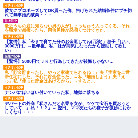
彼女にプロポーズしてOK貰った俺、告げられた結婚条件にブチ切
れて無事婚約破棄・・・
最近うちの庭に知らない男の人がしょっちゅう入ってくる。それ
を職場で愚痴ったら、同僚男性が怒鳴りつけてきた。
【驚愕】私「今まで育てた分のお金返してね(冗談)」息子「はい、
3000万円」→数年後。私「妹が病気になったから援助して欲し
い」→
【驚愕】5000円でＪＫと行為してきたが後悔しかない…
私『貯金貯まったし、やっと家建てられるね！』夫「実家を二世
帯住宅にした。それに貯金使った」→私『離婚しよう』夫「え
っ」私『使った貯金はあげるから』→すると…
ナンパにほいほい付いていった私、地獄に落ちる
デパートの外商『私さんだと名乗る女が、ツケで宝石を買おうと
していて…』私「！？」→ 翌日。ママ友たちの様子が微妙におか
しくなり・・・