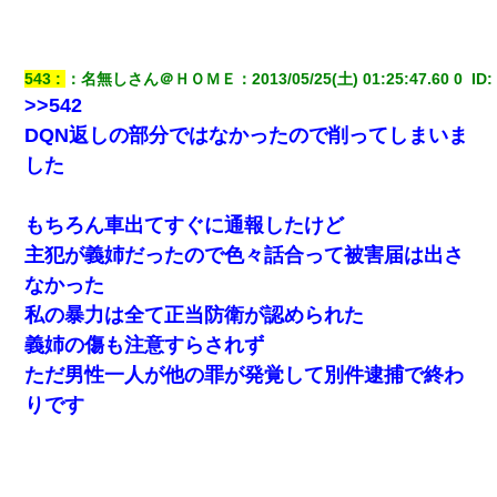
なかったの？（泣」
元旦那から復縁要請。息子「最新型のiPhoneも買えない貧乏は嫌
543
：
名無しさん＠ＨＯＭＥ
：
2013/05/25(土) 01:25:47.60 0 
 ID:
だ、再婚して」私「なら父親と暮らせ」息子「やった＾＾」私
（もう手遅れだったんだな…）
>>542
DQN返しの部分ではなかったので削ってしまいま
見合いにて。嫁「はじめまして」俺「失礼ですが○○さんご本人で
した
すか？」
もちろん車出てすぐに通報したけど
【衝撃】職場に入って来た綺麗な新人さんに職場を案内すること
に → 新人「ドンッ！」私「！？」→ 突然、突き飛ばされて左手
主犯が義姉だったので色々話合って被害届は出さ
の甲を踏みつけられて…
なかった
私の暴力は全て正当防衛が認められた
【悲報】姉と入浴中に大きくなってしまった結果ｗｗｗｗｗｗｗ
ｗ
義姉の傷も注意すらされず
ただ男性一人が他の罪が発覚して別件逮捕で終わ
姉旦那の友達「ほんとのパパだよ～」私のお腹を触ってほざく。
りです
→思わず手を叩いて振り払ったら…
【戦争】不妊の俺嫁に弟嫁が2日間4歳児を託児 俺嫁はそこまで気
にしてなかったが、あまりにも子供が俺嫁に懐くので最後らへん
顔引きつってた → そして弟嫁が迎えに来た翌日…