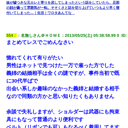
妹が嘘つきな元カレと寄りを戻してしまったという話をしていたら、旦那
の顔が曇って雰囲気が一転。そそくさと話を切り上げていつもより早く寝
付いてしまった…｜生活｜ワロタあんてな
554
：
名無しさん＠ＨＯＭＥ
：
2013/05/25(土) 05:38:58.99 0 
 ID:
まとめてレスでごめんなさい
惚れてくれて有りがたい
男性はネットで見つけた一万で雇った方でした
義姉の結婚相手は全くの謎ですが、事件当初で既
に30代半ばで
出会い系しか趣味のなかった義姉と結婚する相手
なので同類の方かと思い知りたくもありません
余談で失礼しますが、ショルダーは武器にも拘束
具にもなって普通のより便利です
ベルト（リボンでも可）もなるべく着用してます