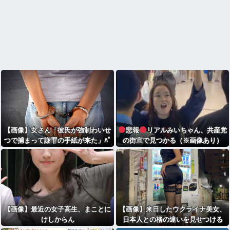
【画像】女さん「彼氏が強制わいせ
悲報
リアルみいちゃん、共産党
つで捕まって謝罪の手紙が来た」ﾊﾟ
の街宣で見つかる（※画像あり）
ｼｬｯ
【画像】最近の女子高生、まことに
【画像】来日したウクライナ美女、
けしからん
日本人との格の違いを見せつける