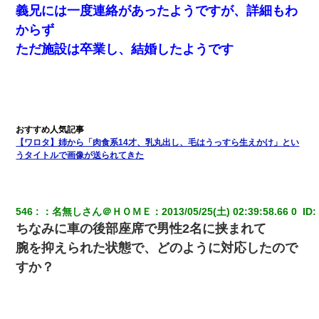
この母親は娘の黒歴史を掘り出さないと死ぬんか？ 死ぬんか？
義兄には一度連絡があったようですが、詳細もわ
からず
新卒の女性社員に1年半ストーカーされていた。俺「マジで怖い」
ただ施設は卒業し、結婚したようです
上司「話をしてみる」→女性社員「実は10数年前に…」
クラスで一人無口で誰とも話さない男子がいた。→修学旅行に来
なかったその男子に女子達がお土産を渡した。5分後…
【復讐】義兄嫁「生活費、足りない分を貸してほしい」私「貸す
【ワロタ】姉から「肉食系14才、乳丸出し、毛はうっすら生えかけ」とい
わけないでしょｗｗｗｗ」→ 理由を話したら泣き出して・・私
うタイトルで画像が送られてきた
（あまりにも希望通り）
昨日37歳のおばさんと行為したんだけどめちゃくちゃだった
546
：
名無しさん＠ＨＯＭＥ
：
2013/05/25(土) 02:39:58.66 0 
 ID:
ちなみに車の後部座席で男性2名に挟まれて
【衝撃】女友達から行為中に告白されてOKした結果
腕を抑えられた状態で、どのように対応したので
すか？
義兄嫁が義実家で「コロナ陽性だったからこのまま療養させて下
さい」と言い出してド修羅場になった
結婚生活10ヶ月目で嫁から一方的に「もう冷めた」と離婚切り出