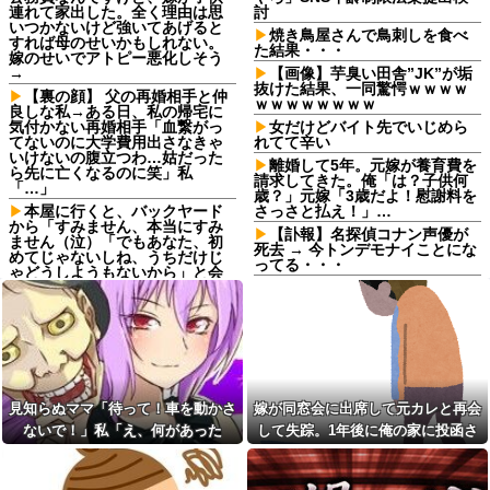
連れて家出した。全く理由は思
討
いつかないけど強いてあげると
焼き鳥屋さんで鳥刺しを食べ
すれば母のせいかもしれない。
た結果・・・
嫁のせいでアトピー悪化しそう
→
【画像】芋臭い田舎”JK”が垢
抜けた結果、一同驚愕ｗｗｗｗ
【裏の顔】 父の再婚相手と仲
ｗｗｗｗｗｗｗｗ
良しな私→ある日、私の帰宅に
気付かない再婚相手「血繋がっ
女だけどバイト先でいじめら
てないのに大学費用出さなきゃ
れてて辛い
いけないの腹立つわ…姑だった
離婚して5年。元嫁が養育費を
ら先に亡くなるのに笑」私
請求してきた。俺「は？子供何
「…」
歳？」元嫁「3歳だよ！慰謝料を
本屋に行くと、バックヤード
さっさと払え！」…
から「すみません、本当にすみ
【訃報】名探偵コナン声優が
ません（泣）「でもあなた、初
死去 → 今トンデモナイことにな
めてじゃないしね、うちだけじ
ってる・・・
ゃどうしようもないから」と会
話が聞こえてきた→する
職場で電話を取った新入社員
と・・・
の女子がヒワイなことを言われ
てショックを受けたことがあっ
生活保護の相談に行ったら、
た
愛猫を手放さないと無理と言わ
れた。子どものような存在だか
20年くらい前だけど当時お付
ら手放すのは絶対に考えられな
き合いがあった仲間が神社に赤
い・・・
いものを身につけちゃいけない
と言ってた
見知らぬママ「待って！車を動かさ
嫁が同窓会に出席して元カレと再会
妹と差をつけて育てられた。
妹「家も土地も、財産はすべて
父の再婚相手が職権乱用して
ないで！」私「え、何があった
して失踪。1年後に俺の家に投函さ
私が継ぐ。相続は放棄して」母
私達の個人情報を調べ、訪問や
の！？」→慌てて降りると園長先生
れたものがこれ...
「うんうん」私「わかった」 →
電話をしてくる
数年後、復讐のチャンスがや...
が激怒していて…
母「お姉ちゃんは偉いのに、