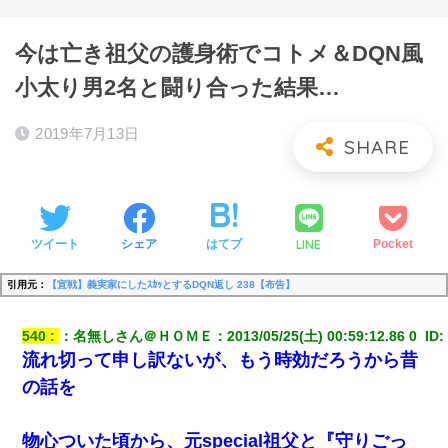
今は亡き祖父の護身術でコトメ＆DQN風
小太り男2名と闘り合った結果…
2019年7月13日
LINE
ツイート
シェア
はてブ
Pocket
引用元：
【宣戦】義実家にしたｽｶｯとするDQN返し 238【布告】
540
：
名無しさん＠ＨＯＭＥ
：
2013/05/25(土) 00:59:12.86 0 
 ID:
流れ切って申し訳ないが、もう時効だろうから昔
の話を
物心ついた頃から、元special祖父と『守りごっ