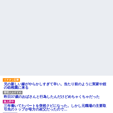
【悲報】思春期の娘に「キモ
ら別の旅行先で私自身によって
ッ」と言われたお父さん、グレ
拾われた
るｗｗｗｗｗｗｗ
俺の方が潔癖なのに嫁が俺に
ライチュウ「ピチューとピカ
片付けさせようとしない。スト
チュウより圧倒的に強いですｗ
レス半端ないので決別宣言し
ｗｗｗ」←こいつが不人気な理
た。嫁「頑張るから半年猶予を
由
ちょうだい」←頑張るポイント
【悲報】取引先専務「Aを20個
が的外れすぎて絶賛空回り中
注文する」 ぼく「いつも1～2
主な税金の成り立ちを調べて
個しか使わないけど本当に20で
みたよ
あってる？」 取専「あって
る」→結果『こう』なったんだ
がコレワイが悪いん
か？？？？？？？？
【悲報】 婚約指輪が「たった
の0.3ct」で毎日泣いてる私がヤ
バすぎる理由がコレｗｗｗｗｗ
ハードオフに売っていた4万
4000円のフィギュアがヤバすぎ
るｗｗｗｗｗｗ「こんな高い
の？ｗｗ」「逆に超安い」
兄の新しい嫁がやらかしすぎて辛い。当たり前のように実家や姪
私「ちょっと、人の家の金庫
の幼稚園に来る
触らないでよ！」キチママ『そ
こに金庫があったから、開けて
みようとしただけ☆』義兄「泥
昨日37歳のおばさんと行為したんだけどめちゃくちゃだった
は出てけ！二度と来るな！」結
果・・・
三年働いてたパートを突然クビになった。しかし元職場の主要取
私「初めて飲む味だけどなん
引先のトップが母方の叔父だったので…
のお茶？」彼「ちっ！」私「」