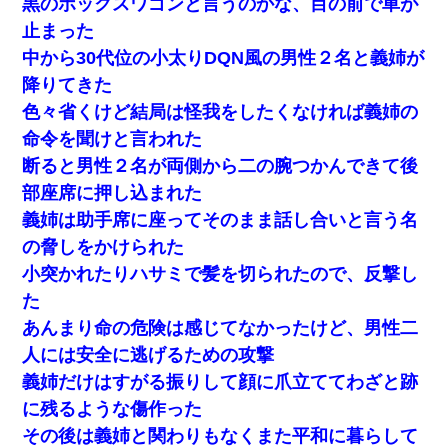
黒のボックスワゴンと言うのかな、目の前で車が
止まった
中から30代位の小太りDQN風の男性２名と義姉が
降りてきた
色々省くけど結局は怪我をしたくなければ義姉の
命令を聞けと言われた
断ると男性２名が両側から二の腕つかんできて後
部座席に押し込まれた
義姉は助手席に座ってそのまま話し合いと言う名
の脅しをかけられた
小突かれたりハサミで髪を切られたので、反撃し
た
あんまり命の危険は感じてなかったけど、男性二
人には安全に逃げるための攻撃
義姉だけはすがる振りして顔に爪立ててわざと跡
に残るような傷作った
その後は義姉と関わりもなくまた平和に暮らして