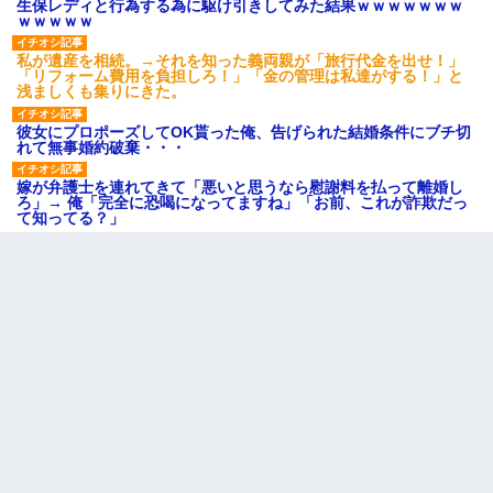
生保レディと行為する為に駆け引きしてみた結果ｗｗｗｗｗｗｗ
ｗｗｗｗｗ
私が遺産を相続。→それを知った義両親が「旅行代金を出せ！」
「リフォーム費用を負担しろ！」「金の管理は私達がする！」と
浅ましくも集りにきた。
彼女にプロポーズしてOK貰った俺、告げられた結婚条件にブチ切
れて無事婚約破棄・・・
嫁が弁護士を連れてきて「悪いと思うなら慰謝料を払って離婚し
ろ」→ 俺「完全に恐喝になってますね」「お前、これが詐欺だっ
て知ってる？」