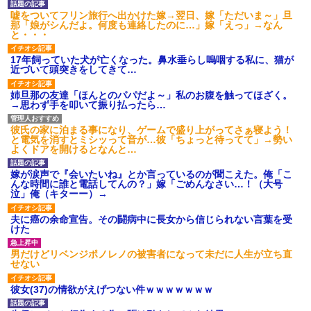
【GIF】JSのカンチョーワロ
嘘をついてフリン旅行へ出かけた嫁→翌日、嫁「ただいま～」旦
タ
那「娘がシんだよ。何度も連絡したのに…」嫁「えっ」→なん
後続車にクラクションを鳴ら
と・・・
され彼氏が逆切れ。「何クラク
ション鳴らしてんだ！降りてこ
17年飼っていた犬が亡くなった。鼻水垂らし嗚咽する私に、猫が
いよ！」と怒鳴りだし...
近づいて頭突きをしてきて…
【衝撃】報酬100万円超の治験
募集がこちらｗｗｗｗｗ(※画像
姉旦那の友達「ほんとのパパだよ～」私のお腹を触ってほざく。
あり)
→思わず手を叩いて振り払ったら…
【ネット騒然】惨殺されたタ
ワマン頂き女子のこの動画、す
げえええええｗｗｗｗｗｗｗｗ
彼氏の家に泊まる事になり、ゲームで盛り上がってさぁ寝よう！
ｗｗｗ
と電気を消すとミシッって音が…彼「ちょっと待ってて」→勢い
よくドアを開けるとなんと…
【愕然】白のクラウン俺氏、
高速道路左車線を制限速度で走
った結果wwwwwwwwwwww
嫁が涙声で『会いたいね』とか言っているのが聞こえた。俺「こ
んな時間に誰と電話してんの？」嫁「ごめんなさい…！（大号
百年の恋12-899 食べた量を
泣」俺（キターー）→
張り合ってくる
【悲報】佐藤輝明・・・２軍
夫に癌の余命宣告。その闘病中に長女から信じられない言葉を受
でも盛大にやらかす←あまり悲
けた
しませないでくれ
男だけどリベンジポノレノの被害者になって未だに人生が立ち直
せない
彼女(37)の情欲がえげつない件ｗｗｗｗｗｗｗ