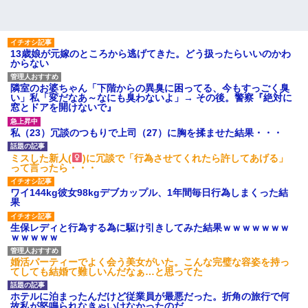
13歳娘が元嫁のところから逃げてきた。どう扱ったらいいのかわ
からない
隣室のお婆ちゃん「下階からの異臭に困ってる、今もすっごく臭
い」私「変だなあ～なにも臭わないよ」→ その後。警察『絶対に
窓とドアを開けないで』
私（23）冗談のつもりで上司（27）に胸を揉ませた結果・・・
ミスした新人(
)に冗談で「行為させてくれたら許してあげる」
って言ったら・・・
ワイ144kg彼女98kgデブカップル、1年間毎日行為しまくった結
果
生保レディと行為する為に駆け引きしてみた結果ｗｗｗｗｗｗｗ
ｗｗｗｗｗ
婚活パーティーでよく会う美女がいた。こんな完璧な容姿を持っ
てしても結婚て難しいんだなぁ…と思ってた
ホテルに泊まったんだけど従業員が最悪だった。折角の旅行で何
故私が怒鳴られなきゃいけなかったのだ