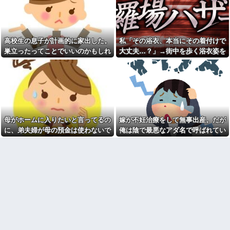
彼女と結婚の話をしていた時
あんたはねぇ…」私「また比べ
に言われたことが衝撃だった
るの？」→積もり積もった不満
がついに爆発して…
祖父が亡くなって遺品整理し
てたら大量の手紙が出てきた。
日本韓国台湾「少子化です」
全部同じ女性で祖父と恋愛関係
←わかる 中国北朝鮮「少子化
高校生の息子が計画的に家出した。
私「その浴衣、本当にその着付けで
だったっぽい
です」←強権国家でも止められ
ないのかよ
巣立ったってことでいいのかもしれ
大丈夫…？」→街中を歩く浴衣姿を
見知らぬママ「待って！車を
動かさないで！」私「え、何が
ラーメンハゲ「最近のインス
ないけど、なんか割り切れず...
見て、違和感ばかりが気になってし
あったの！？」→慌てて降りる
タントは店に出せるレベル」ラ
まい…
と園長先生が激怒していて…
ーメン大好きJK「店とインスタ
ントの良さは別のベクトル」他
私「この絵馬、切ないお願い
が書いてある…」友人「読んで
担当美容師と近所の道端でば
みて」→有名神社で見つけた願
ったり。美容師「早く前みたい
い事の内容に、思わず神様も困
に美容室に来てくださいよ～」
るだろうと思ってしまい…
私「もう少し落ち着いたらお願
母がホームに入りたいと言ってるの
嫁が不妊治療をして無事出産。だが
いします」
義妹夫のお兄さんが草加の集
に、弟夫婦が母の預金は使わないで
俺は陰で最悪なアダ名で呼ばれてい
まりにいてビックリ。義両親は
カメムシは同種のカメムシが
新興宗教大嫌いな人たちなのに...
発した臭いでショック死する事
と言ってきた。我が弟ながら情けな
た
がある
停車中に二人の子供を乗せた
くて溜息が出る
ヤンママに自転車ぶつけられ
既婚女性が夫に夕飯も用意せ
た。ヤンママ「おめーふざけん
ず週２で遊びに行くって多いか
なよっ！ぶつかってんじゃねー
な？遅くても21時には帰宅して
よ！弁償してもらうかんな！」...
るんだけど
チー牛「デブの事豚丼って呼
【驚愕】今週末は義実家に行
ぼうぜ！」←これが流行らなか
くんだけど、料理が大の苦手な
った理由
義母から衝撃的な一言を言われ
た!ええー...何なの?
【悲報】「美人すぎる県警本
部長」失職ｗｗｗｗｗｗｗｗｗ
数年前に私が旅行先で落とし
た財布の中身が何年も経ってか