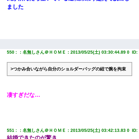
いつもより早く寝付いてしまった…｜生活｜ワロタあんてな
ました
【衝撃】婚約者「兄と結婚はするけど嫁入りするわけじゃない。
お互い干渉はしないようにしましょう」→ その後に結納金の話を
したので、母が・・・
[緊急]ベロベロの女に声をかけて行為してきた結果
550
：
名無しさん＠ＨＯＭＥ
：
2013/05/25(土) 03:30:44.89 0 
 ID:
三年働いてたパートを突然クビになった。しかし元職場の主要取
引先のトップが母方の叔父だったので…
>つかみ合いながら自分のショルダーバッグの紐で腕を拘束
とっさに女児を捕まえたら変質者扱いされた。母親「あっち行っ
てよ！気持ち悪い！（ｼｯｼｯ」→ 後日、俺を見つけた母親がすっ飛
んできて・・・
凄すぎだな…
【GJ!】会社から帰宅中、広い駐車場にエンジンかけっ放しの車を
発見。しかも「ヒィ～」みたいな声も聞こえてきたので気になっ
て近寄ったら女の子がおっさんの下敷きになってた
551
：
名無しさん＠ＨＯＭＥ
：
2013/05/25(土) 03:42:13.83 0 
 ID:
結婚できたのが驚き