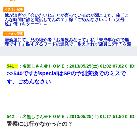
嫁が涙声で『会いたいね』とか言っているのが聞こえた。俺「こ
んな時間に誰と電話してんの？」嫁「ごめんなさい…！（大号
泣」俺（キターー）→
居酒屋にて。兄の紹介者「お酒飲みなって」私「未成年なので無
理です！」酷すぎるワードの連発で、耐えきれず店員に5千円を渡
し「お勘定です。逃がして下さい」その後、録音内容を父に聞か
せたら...
541
：
名無しさん＠ＨＯＭＥ
：
2013/05/25(土) 01:02:07.82 0 
 ID:
私『貯金貯まったし、やっと家建てられるね！』夫「実家を二世
>>540ですがspecialはSPの予測変換でのミスで
帯住宅にした。それに貯金使った」→私『離婚しよう』夫「え
っ」私『使った貯金はあげるから』→すると…
す、ごめんなさい
【驚愕】5000円でＪＫと行為してきたが後悔しかない…
中途採用のAが部長から呼び出された。Aはヘラヘラと部屋に入っ
ていき、1時間後に号泣しながら出てきて…
542
：
名無しさん＠ＨＯＭＥ
：
2013/05/25(土) 01:17:51.50 0 
 ID:
警察には行かなかったの？
【修羅場】彼女親「カスな家柄のヤツなんかと家族になるのはご
めんだ」俺「じゃあ別れます…」→ 彼女「なんで言い返してくれ