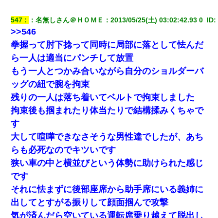
された
547
：
名無しさん＠ＨＯＭＥ
：
2013/05/25(土) 03:02:42.93 0 
 ID:
妻「ずっと好きだった人と一緒になりたいから、わかれてくださ
>>546
い」→離婚後、娘と実家で生活してると…
拳握って肘下捻って同時に局部に落として怯んだ
ら一人は適当にパンチして放置
【衝撃】嫁父の会社に勤続１０年、手取り１４万 → 俺「２２万も
らえる会社から誘われた。転職したい」義父「クビ！（激怒」嫁
もう一人とつかみ合いながら自分のショルダーバ
「離婚！（激怒」
ッグの紐で腕を拘束
残りの一人は落ち着いてベルトで拘束しました
放置子が病院送りになったらしい → 俺（二度と帰ってくるなよ…
嫁を半身不随にしやがった恨みは、正直こんなもんじゃ晴れな
拘束後も掴まれたり体当たりで結構揉みくちゃで
い）
す
大して喧嘩できなさそうな男性達でしたが、あち
裁判官「お互いに最後に言いたいことはありますか」バカ夫
「…」A「夫を一発殴らせてほしい」裁判官「どうぞ」
らも必死なのでキツいです
狭い車の中と横並びという体勢に助けられた感じ
【まぬけ】夫「離婚だ！」私「わかった。で？」夫「慰謝料
です
だ！」私「いいけど弁護士通して。私も請求する」夫「」
それに怯まずに後部座席から助手席にいる義姉に
出してとすがる振りして顔面掴んで攻撃
妹が嘘つきな元カレと寄りを戻してしまったという話をしていた
ら、旦那の顔が曇って雰囲気が一転。そそくさと話を切り上げて
気が済んだら空いている運転席乗り越えて脱出し