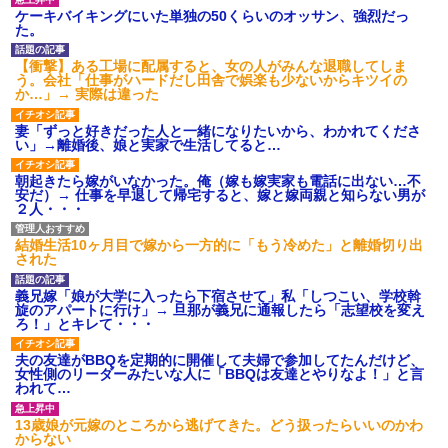
ケーキバイキングにいた単独の50くらいのオッサン、強烈だっ
た。
【衝撃】ある工場に配属すると、女の人がみんな退職してしま
う。会社「仕事がハードだし田舎で娯楽も少ないからキツイの
か…」→ 実際は違った
妻「ずっと好きだった人と一緒になりたいから、わかれてくださ
い」→離婚後、娘と実家で生活してると…
朝起きたら嫁がいなかった。俺（嫁も嫁実家も電話に出ない…不
安だ）→ 仕事を早退して帰宅すると、嫁と嫁両親と知らない男が
２人・・・
結婚生活10ヶ月目で嫁から一方的に「もう冷めた」と離婚切り出
された
義兄嫁「娘が大学に入ったら下宿させて」私「しつこい、学校斡
旋のアパートに行け」→ 旦那が義兄に通報したら「志望校を変え
ろ！」とキレて・・・
夫の友達がBBQを定期的に開催して夫婦で参加してたんだけど、
女性側のリーダーみたいな人に「BBQは友達とやりなよ！」と言
われて…
13歳娘が元嫁のところから逃げてきた。どう扱ったらいいのかわ
からない