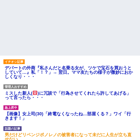
デパートの外商『私さんだと名乗る女が、ツケで宝石を買おうと
していて…』私「！？」→ 翌日。ママ友たちの様子が微妙におか
しくなり・・・
ミスした新人(
)に冗談で「行為させてくれたら許してあげる」
って言ったら・・・
【画像】女上司(30)「終電なくなったね…部屋くる？」ワイ「行
きます！」
男だけどリベンジポノレノの被害者になって未だに人生が立ち直
せない