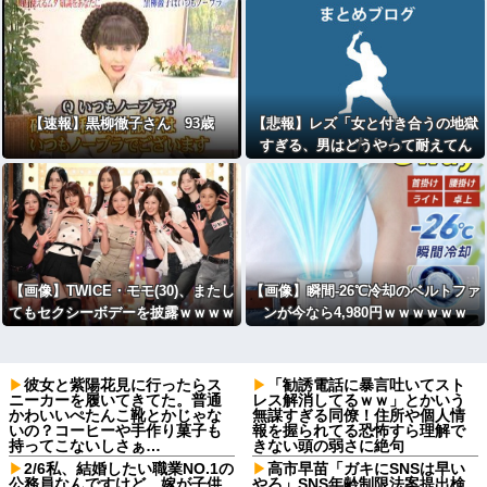
【速報】黒柳徹子さん 93歳
【悲報】レズ「女と付き合うの地獄
すぎる、男はどうやって耐えてん
の？」
【画像】TWICE・モモ(30)、またし
【画像】瞬間-26℃冷却のベルトファ
てもセクシーボデーを披露ｗｗｗｗ
ンが今なら4,980円ｗｗｗｗｗｗ
ｗｗｗｗ
彼女と紫陽花見に行ったらス
「勧誘電話に暴言吐いてスト
ニーカーを履いてきてた。普通
レス解消してるｗｗ」とかいう
かわいいぺたんこ靴とかじゃな
無謀すぎる同僚！住所や個人情
いの？コーヒーや手作り菓子も
報を握られてる恐怖すら理解で
持ってこないしさぁ…
きない頭の弱さに絶句
2/6私、結婚したい職業NO.1の
高市早苗「ガキにSNSは早い
公務員なんですけど、嫁が子供
やろ」SNS年齢制限法案提出検