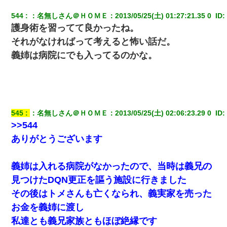
544
：
名無しさん＠ＨＯＭＥ
：
2013/05/25(土) 01:27:21.35 0 
 ID:
【唖然】帰宅したら旦那のスポーツカーが消えていた。警察『目
護身術を習ってて良かったね。
立つし、すぐ見つかるかもしれません』→ 数時間後・・警察『××
さんご存じですか？』
それがなければって考えると怖い話だ。
義姉は病院にでも入ってるのかな。
｢昨日はお兄ちゃんと一緒にお風呂に入っちゃった～｣とか毎日兄
の話をしていたA子が事故で亡くなった。→Ａ子のお母さんの話に
驚愕…
小学生の妹が20代の弟とチューしてるのに、見て見ぬふりの親を
545
：
名無しさん＠ＨＯＭＥ
：
2013/05/25(土) 02:06:23.29 0 
 ID:
見てから実家を出た。それから15年、妹が弟の子を妊娠したらし
くもう堕胎できない月なんだと母から連絡がきた…｜生活｜ワロ
>>544
タあんてな
ありがとうございます
スマホを与えられて、中学卒業する頃にはすっかり女叩きに洗脳
された弟が、大学進学のために一人暮らししたいと言い出した。
義姉は入れる病院がなかったので、当時は義兄の
見つけたDQN更正を謳う施設に行きました
父が他界→父のフリン相手『どうか相続を放棄して下さい、昔の
その後はトメさんも亡くなられ、義実家を売った
ことは謝ります。ごめんなさい…』私「お子さんはフリン略奪婚
って知ってるの？」相手『 』結果→
お金を義姉に渡し
私達とも義兄家族ともほぼ絶縁です