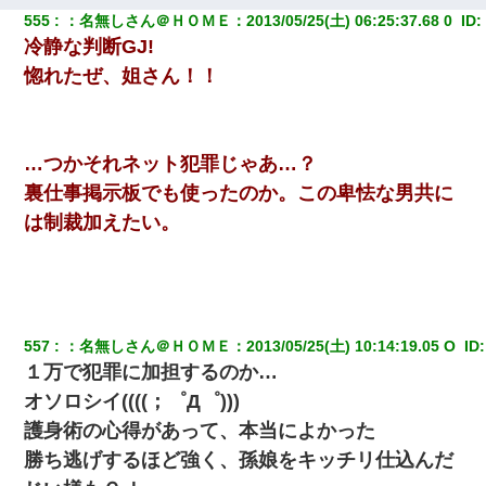
555
：
名無しさん＠ＨＯＭＥ
：
2013/05/25(土) 06:25:37.68 0 
 ID:
冷静な判断GJ!
惚れたぜ、姐さん！！
…つかそれネット犯罪じゃあ…？
裏仕事掲示板でも使ったのか。この卑怯な男共に
は制裁加えたい。
557
：
名無しさん＠ＨＯＭＥ
：
2013/05/25(土) 10:14:19.05 O 
 ID:
１万で犯罪に加担するのか…
オソロシイ((((；゜Д゜)))
護身術の心得があって、本当によかった
勝ち逃げするほど強く、孫娘をキッチリ仕込んだ