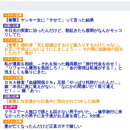
【衝撃】ヤンキー女に「サせて」って言った結果
今日夫の実家に泊ったんだけど、朝起きたら股間がなんかモッコ
リしてた
【衝撃】婚約者「兄と結婚はするけど嫁入りするわけじゃない。
お互い干渉はしないようにしましょう」→ その後に結納金の話を
したので、母が・・・
私が遺産を相続。→それを知った義両親が「旅行代金を出せ！」
「リフォーム費用を負担しろ！」「金の管理は私達がする！」と
浅ましくも集りにきた。
ＤＮＡ検査『血縁関係０％』旦那「やっぱり托卵だったんだ…」
嫁「本当に身に覚えがない」「なにかの間違いだ！取り違え
だ！」→ 嫁「あっ」
【衝撃】女友達から行為中に告白されてOKした結果
クラスで一人無口で誰とも話さない男子がいた。→修学旅行に来
なかったその男子に女子達がお土産を渡した。5分後…
妻が亡くなったんだけど正直ガチで嬉しい