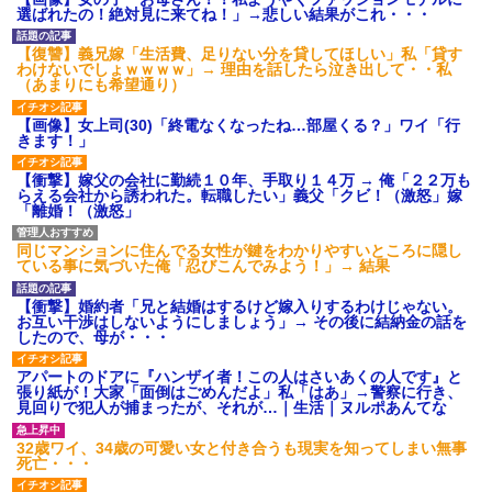
選ばれたの！絶対見に来てね！」→悲しい結果がこれ・・・
【復讐】義兄嫁「生活費、足りない分を貸してほしい」私「貸す
わけないでしょｗｗｗｗ」→ 理由を話したら泣き出して・・私
（あまりにも希望通り）
【画像】女上司(30)「終電なくなったね…部屋くる？」ワイ「行
きます！」
【衝撃】嫁父の会社に勤続１０年、手取り１４万 → 俺「２２万も
らえる会社から誘われた。転職したい」義父「クビ！（激怒」嫁
「離婚！（激怒」
同じマンションに住んでる女性が鍵をわかりやすいところに隠し
ている事に気づいた俺「忍びこんでみよう！」→ 結果
【衝撃】婚約者「兄と結婚はするけど嫁入りするわけじゃない。
お互い干渉はしないようにしましょう」→ その後に結納金の話を
したので、母が・・・
アパートのドアに『ハンザイ者！この人はさいあくの人です』と
張り紙が！大家「面倒はごめんだよ」私「はあ」→警察に行き、
見回りで犯人が捕まったが、それが…｜生活｜ヌルポあんてな
32歳ワイ、34歳の可愛い女と付き合うも現実を知ってしまい無事
死亡・・・