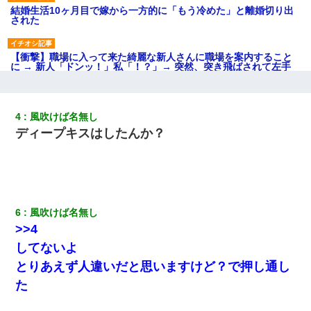
結婚生活10ヶ月目で嫁から一方的に「もう冷めた」と離婚切り出
された
【衝撃】職場に入って来た綺麗な新人さんに職場を案内すること
に → 新人「ドンッ！」私「！？」→ 突然、突き飛ばされて左手
の甲を踏みつけられて…
小学生の息子が急に様子がおかしくなった。私「理由を聞いても
4
風吹けば名無し
『わかんない！』って怒鳴り付けてくるし、困っってる」旦那
ディープキスはしたんか？
「話してみるよ」→ 後日・・・
最近うちの庭に知らない男の人がしょっちゅう入ってくる。それ
を職場で愚痴ったら、同僚男性が怒鳴りつけてきた。
6
風吹けば名無し
高1のとき男に襲われ、不妊の叔母に頼まれて出産。→叔母夫婦が
養子縁組してアメリカに子供を連れ帰った。→9・11で叔母夫婦が
>>4
亡くなってしまい…
してないよ
とりあえず人違いだと思いますけど？で押し通し
【復讐】義兄嫁「生活費、足りない分を貸してほしい」私「貸す
わけないでしょｗｗｗｗ」→ 理由を話したら泣き出して・・私
た
（あまりにも希望通り）