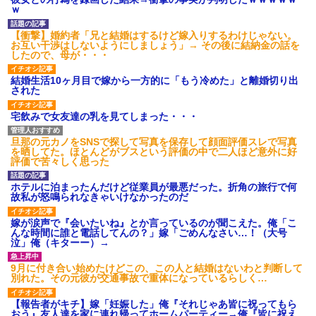
た友人がとんでもなくキレた
ｗ
流行を無視したとき「正直ダ
サくね？」ってなるファッショ
ウトのセクハラを夫に泣いて
ン上げてけ
訴えても「いいじゃないかその
【衝撃】婚約者「兄と結婚はするけど嫁入りするわけじゃない。
くらい。我慢してたらご褒美あ
お互い干渉はしないようにしましょう」→ その後に結納金の話を
【画像】日本のセクシー過ぎ
げるから」と迫られた。夫が気
したので、母が・・・
る女性犯罪者一覧が冗談抜きに
持ち悪くて悲鳴をあげたら「う
レベル高過ぎる件w w w w w w
るさい」とグーで殴られた
w w w
結婚生活10ヶ月目で嫁から一方的に「もう冷めた」と離婚切り出
アタシ何歳に見える？って誘
された
死ねだのクソ親父だのうるさ
い受け風の事言うゴミってまだ
かった反抗期の娘が托卵だった
生存してるよね～
ことが発覚。嫁共々追放確定と
宅飲みで女友達の乳を見てしまった・・・
なった途端に娘「」…はぁ？
嫁の料理がクソまずい。昨日
の献立はサラダ、しょっぱいメ
男性恐怖症だったの嫁をサル
イン、汁物、ご飯だけ・・・
旦那の元カノをSNSで探して写真を保存して顔面評価スレで写真
の様に求めまくった結果は……..
を晒してた。ほとんどがブスという評価の中で二人ほど意外に好
主な税金の成り立ちを調べて
ハードオフに売っていた4万
評価で苦々しく思った
みたよ
4000円のフィギュアがヤバすぎ
るｗｗｗｗｗｗ「こんな高い
ホテルに泊まったんだけど従業員が最悪だった。折角の旅行で何
の？ｗｗ」「逆に超安い」
故私が怒鳴られなきゃいけなかったのだ
私「ちょっと、人の家の金庫
触らないでよ！」キチママ『そ
嫁が涙声で『会いたいね』とか言っているのが聞こえた。俺「こ
こに金庫があったから、開けて
んな時間に誰と電話してんの？」嫁「ごめんなさい…！（大号
みようとしただけ☆』義兄「泥
泣」俺（キターー）→
は出てけ！二度と来るな！」結
果・・・
9月に付き合い始めたけどこの、この人と結婚はないわと判断して
私「初めて飲む味だけどなん
別れた。その元彼が交通事故で重体になっているらしく…
のお茶？」彼「ちっ！」私「」
【GIF】JSのカンチョーワロ
【報告者がキチ】嫁「妊娠した」俺『それじゃあ皆に祝ってもら
タ
おう』友人達を家に連れ帰ってホームパーティー→俺『皆に祝え