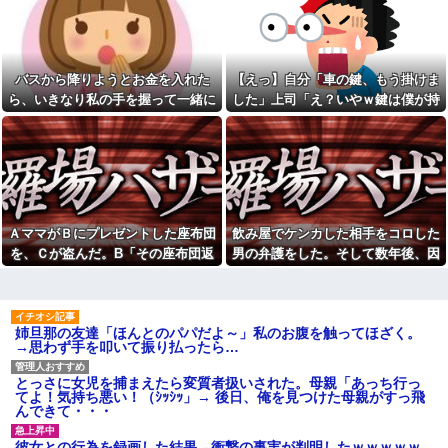
てた人がいた
うちの娘にベロチュー！慌てて
娘を引き剥がし、爺に蹴りをい
従弟「研修だから泊めて」私
れたらウトが私を叩いたので叩
「今は臨月なんだけど…」→断
き返し、「悪気は…」という男
りきれず了承したら、さらに
連中にツバを吐いて帰った！→
図々しい要求まで飛び出して…
結果
バスから降りようとお金を入れた
【えっ】自分「車の鍵、もう掛けま
夫と離婚した事をとても後悔
【トラウマ】映画・特撮・ア
ら、いきなり私の手を握って一緒に
した」上司「え？いやｗ鍵は僕が持
している。家のローンを私が引
ニメ・漫画・ゲームで「主人公
き継ぎ、生活が一気に苦しくな
降りようとする子供がいた。手をほ
ってるから、それは無理だろ？ｗ」
がガチで敗北した回」と聞いて
って...
真っ先に思い浮かぶのは？
どこうとしても放してくれず...
→そんなこと知らなくて本当に驚い
半年前から夫が不倫している
「私さんはプロだから」障害
た。
ことに気づいた私。精神的に追
のある甥を私に預けようとする
い込まれて階段から転落...
義兄嫁、甥を溺愛し勝手に預か
20歳の大学生の女友達が47歳
ってしまう夫。義兄に叱っても
のおっさんと付き合ってる。卒
らっても「兄貴より俺になつい
業後に結婚するらしいが、やめ
てるのが面白くないのかな」だ
ＡママがＢにプレゼントした座布団
飲み屋でケンカした相手をコロした
た方がいいと思うワイがおかし
って
を、Ｃが盗んだ。B「その座布団返
男の弁護をした。そして数年後、因
いのか？
ワイ、小学生時代に母の不倫
して！」C「私がもらった物だけ
果応報を思わせる出来事が…
【衝撃】若い女の子からする
を発見し人格が壊れる
「甘い匂い」の正体、まさか分
ど？」→Aママが用意していた証拠
【悲報】40代女性社員が臨時
からないDTなんておらんよな？
くんに衝撃の勘違い告白される
で一気に形勢逆転して…
よな？w w w w w w w w w w w
ｗｗｗｗ
姉旦那の友達「ほんとのパパだよ～」私のお腹を触ってほざく。
【驚愕】マチアプで会った外
→思わず手を叩いて振り払ったら…
二週間前に拾った迷い猫(2ヶ
国人からまさかの『こう』言わ
月) 上手く撮らせてくれないので
れたんやがこれワイ詰み
ピンボケですが【再】
か？？？？？？？
とっさに女児を捕まえたら変質者扱いされた。母親「あっち行っ
アタシ何歳に見える？って誘
てよ！気持ち悪い！（ｼｯｼｯ」→ 後日、俺を見つけた母親がすっ飛
佐藤二朗、妻とのハグを報告
い受け風の事言うゴミってまだ
んできて・・・
「文〇砲より遥かに威力は弱い
生存してるよね〜
が、僕のノロケ砲をお見舞いす
る」
長年付き合いがある温和だっ
彼女との行為を録画した結果→衝撃の事実が判明したｗｗｗｗｗ