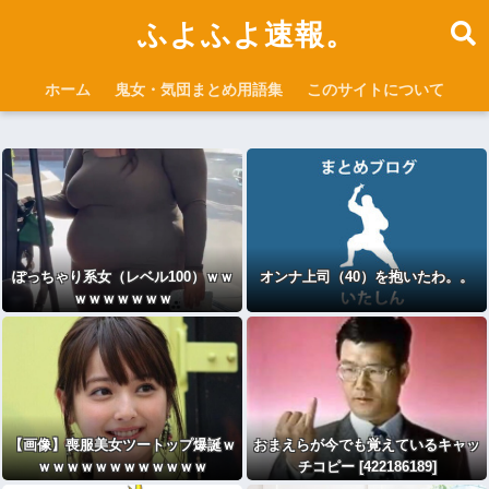
ふよふよ速報。
ホーム
鬼女・気団まとめ用語集
このサイトについて
ぽっちゃり系女（レベル100）ｗｗ
オンナ上司（40）を抱いたわ。。
ｗｗｗｗｗｗｗ
【画像】喪服美女ツートップ爆誕ｗ
おまえらが今でも覚えているキャッ
ｗｗｗｗｗｗｗｗｗｗｗｗ
チコピー [422186189]