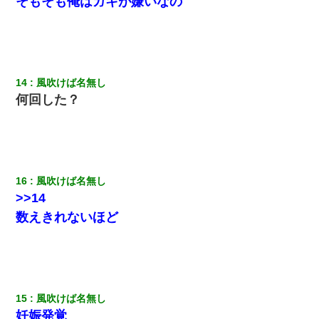
そもそも俺はガキが嫌いなの
【悲報】嫁がワイのこと嫌いっぽいから単身赴任した結果
小学生の妹が20代の弟とチューしてるのに、見て見ぬふりの親を
見てから実家を出た。それから15年、妹が弟の子を妊娠したらし
くもう堕胎できない月なんだと母から連絡がきた…｜生活｜ワロ
タあんてな
14
風吹けば名無し
何回した？
ワイアラサー主婦、昨晩久しぶりに夫と致した結果ｗｗｗｗｗ
【衝撃】女友達から行為中に告白されてOKした結果
16
風吹けば名無し
嫁の妹（26歳）がずっとウチに泊まりに来た結果→俺がヤバイｗ
>>14
ｗｗｗｗｗｗｗ
数えきれないほど
ワイ144kg彼女98kgデブカップル、1年間毎日行為しまくった結
果
体中に赤い蕁麻疹みたいなのができて、皮膚科にいったら「ジベ
15
風吹けば名無し
ル薔薇色ひこう疹」という症状だと言われた
妊娠発覚