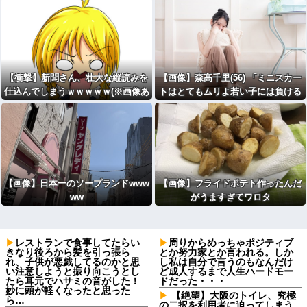
【衝撃】新聞さん、壮大な縦読みを
【画像】森高千里(56) 「ミニスカー
仕込んでしまうｗｗｗｗｗ(※画像あ
トはとてもムリよ若い子には負ける
り)
わｗｗｗｗｗ」⇒♡
【画像】日本一のソープランドwww
【画像】フライドポテト作ったんだ
ww
がうますぎてワロタ
レストランで食事してたらい
周りからめっちゃポジティブ
きなり後ろから髪を引っ張ら
とか努力家とか言われる。しか
れ、子供が悪戯してるのかと思
し私は自分で言うのもなんだけ
い注意しようと振り向こうとし
ど成人するまで人生ハードモー
たら耳元でハサミの音がした！
ドだった・・・
妙に頭が軽くなったと思った
【絶望】大阪のトイレ、究極
ら…
の二択を利用者に迫ってしまう