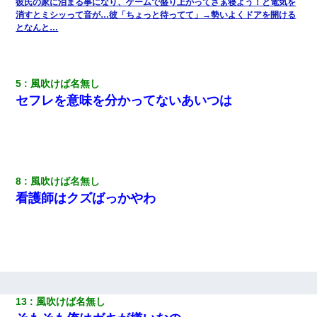
感がヤバイ・・・
彼氏の家に泊まる事になり、ゲームで盛り上がってさぁ寝よう！と電気を
消すとミシッって音が…彼「ちょっと待ってて」→勢いよくドアを開ける
となんと…
夫に癌の余命宣告。その闘病中に長女から信じられない言葉を受
けた
5
風吹けば名無し
スマホを与えられて、中学卒業する頃にはすっかり女叩きに洗脳
された弟が、大学進学のために一人暮らししたいと言い出した。
セフレを意味を分かってないあいつは
今日夫の実家に泊ったんだけど、朝起きたら股間がなんかモッコ
リしてた
書店「息子さんが万引きしました」私「はっ？(息子目の前にいる
8
風吹けば名無し
し…)うちの子ではないので迎えに行きません」→息子を名乗って
看護師はクズばっかやわ
た人物の正体が判明するも・・・
私は家が貧しくて、手に職をつけようと看護師になった。だけど
卒業を控えた年の1月末、車にひかれて看護師になれなくなった。
婚活パーティーでよく会う美女がいた。こんな完璧な容姿を持っ
てしても結婚て難しいんだなぁ…と思ってた
13
風吹けば名無し