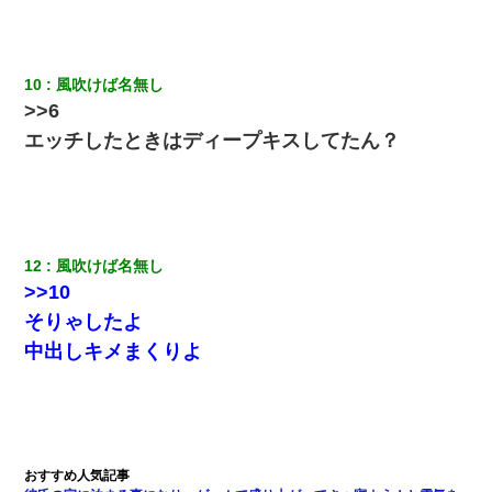
新卒の女性社員に1年半ストーカーされていた。俺「マジで怖い」
上司「話をしてみる」→女性社員「実は10数年前に…」
10
風吹けば名無し
彼氏の家に泊まる事になり、ゲームで盛り上がってさぁ寝よう！
>>6
と電気を消すとミシッって音が…彼「ちょっと待ってて」→勢い
よくドアを開けるとなんと…
エッチしたときはディープキスしてたん？
医者「糖尿病で余命1年です」 ワイ「知らんわｗどうせ死ぬなら
食べる量増やすわｗ」→結果ｗｗｗｗｗ
兄の新しい嫁がやらかしすぎて辛い。当たり前のように実家や姪
12
風吹けば名無し
の幼稚園に来る
>>10
そりゃしたよ
朝起きたら嫁がいなかった。俺（嫁も嫁実家も電話に出ない…不
安だ）→ 仕事を早退して帰宅すると、嫁と嫁両親と知らない男が
中出しキメまくりよ
２人・・・
昨日37歳のおばさんと行為したんだけどめちゃくちゃだった
日航機墜落事故の「ここからは日本語で大丈夫ですよ〜」の絶望