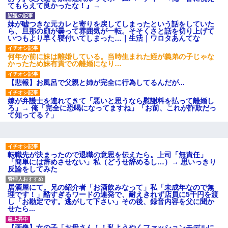
後続車にクラクションを鳴ら
てもらえて良かったな！』→
され彼氏が逆切れ。「何クラク
ション鳴らしてんだ！降りてこ
いよ！」と怒鳴りだし...
妹が嘘つきな元カレと寄りを戻してしまったという話をしていた
ら、旦那の顔が曇って雰囲気が一転。そそくさと話を切り上げて
【衝撃】報酬100万円超の治験
いつもより早く寝付いてしまった…｜生活｜ワロタあんてな
募集がこちらｗｗｗｗｗ(※画像
あり)
何年か前に妹は離婚している。当時生まれた姪が義弟の子じゃな
【ネット騒然】惨殺されたタ
かったため妹有責での離婚になり…
ワマン頂き女子のこの動画、す
げえええええｗｗｗｗｗｗｗｗ
ｗｗｗ
【悲報】お風呂で父親と姉が完全に行為してるんだが...
【愕然】白のクラウン俺氏、
高速道路左車線を制限速度で走
嫁が弁護士を連れてきて「悪いと思うなら慰謝料を払って離婚し
った結果wwwwwwwwwwww
ろ」→ 俺「完全に恐喝になってますね」「お前、これが詐欺だっ
て知ってる？」
百年の恋12-899 食べた量を
張り合ってくる
【悲報】佐藤輝明・・・２軍
でも盛大にやらかす←あまり悲
しませないでくれ
転職先が決まったので退職の意思を伝えたら。上司「無責任」
「簡単には辞めさせない」私（どうせ辞めるし…）→ 思いっきり
反論をしてみた
居酒屋にて。兄の紹介者「お酒飲みなって」私「未成年なので無
理です！」酷すぎるワードの連発で、耐えきれず店員に5千円を渡
し「お勘定です。逃がして下さい」その後、録音内容を父に聞か
せたら...
【画像】女の子「お母さん！！私ようやくファッションモデルに