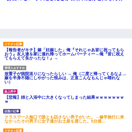
【報告者がキチ】嫁「妊娠した」俺『それじゃあ皆に祝ってもら
おう』友人達を家に連れ帰ってホームパーティー→俺『皆に祝え
てもらえて良かったな！』→
放置子が病院送りになったらしい → 俺（二度と帰ってくるなよ…
嫁を半身不随にしやがった恨みは、正直こんなもんじゃ晴れな
い）
【悲報】姉と入浴中に大きくなってしまった結果ｗｗｗｗｗｗｗ
ｗ
クラスで一人無口で誰とも話さない男子がいた。→修学旅行に来
なかったその男子に女子達がお土産を渡した。5分後…