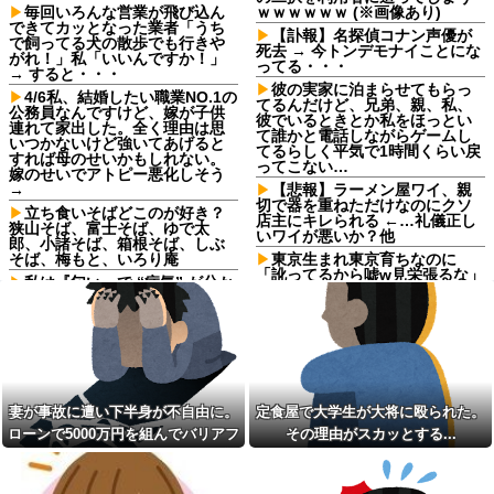
毎回いろんな営業が飛び込ん
ｗｗｗｗｗｗ (※画像あり)
できてカッとなった業者「うち
【訃報】名探偵コナン声優が
で飼ってる犬の散歩でも行きや
死去 → 今トンデモナイことにな
がれ！」私「いいんですか！」
ってる・・・
→ すると・・・
彼の実家に泊まらせてもらっ
4/6私、結婚したい職業NO.1の
てるんだけど、兄弟、親、私、
公務員なんですけど、嫁が子供
彼でいるときとか私をほっとい
連れて家出した。全く理由は思
て誰かと電話しながらゲームし
いつかないけど強いてあげると
てるらしく平気で1時間くらい戻
すれば母のせいかもしれない。
ってこない…
嫁のせいでアトピー悪化しそう
→
【悲報】ラーメン屋ワイ、親
切で器を重ねただけなのにクソ
立ち食いそばどこのが好き？
店主にキレられる ←…礼儀正し
狭山そば、富士そば、ゆで太
いワイが悪いか？他
郎、小諸そば、箱根そば、しぶ
そば、梅もと、いろり庵
東京生まれ東京育ちなのに
「訛ってるから嘘w見栄張るな」
私は『匂い』で “病気” が分か
と決めつける地方出身の同僚！
る→ある日、義弟嫁の子供から
両親が九州からの上京組で言葉
「ガンの匂い」がし始めたの
が移ったと説明しても頑なに嘘
で、夫経由で「ガンではない
つき扱いしてくるのなんなん？
か」と伝えたら怒って絶縁、そ
の結果・・・
自炊するようになって炊き込
みご飯が簡単で美味しくてコス
中1の息子が上級生にイジメに
パもいいことに気づいた
遭っているらしい。「男なんだ
妻が事故に遭い下半身が不自由に。
定食屋で大学生が大将に殴られた。
から一発殴ってやりゃ良いだ
SNSで知り合ったJK10人と
ろ」と息子に言ったら・・・
S●Xしてハメ撮り770本撮ったイ
ローンで5000万円を組んでバリアフ
その理由がスカッとする...
ケメン逮捕
パートの面接で号泣しながら
リーの家を建てた。だが俺には作戦
wwwwwwwwwwwwwww
「ここもダメだったらもう食べ
があった
ていけないんです」って熱弁し
親戚の爺が産まれたばかりの