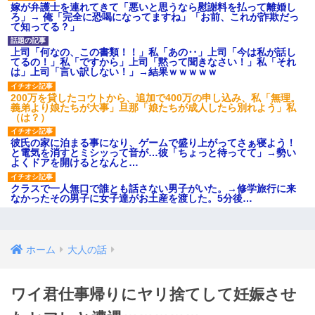
嫁が弁護士を連れてきて「悪いと思うなら慰謝料を払って離婚し
ろ」→ 俺「完全に恐喝になってますね」「お前、これが詐欺だっ
て知ってる？」
上司「何なの、この書類！！」私「あの‥」上司「今は私が話し
てるの！」私「ですから」上司「黙って聞きなさい！」私「それ
は」上司「言い訳しない！」→結果ｗｗｗｗｗ
200万を貸したコウトから、追加で400万の申し込み、私「無理。
義弟より娘たちが大事」旦那「娘たちが成人したら別れよう」私
（は？）
彼氏の家に泊まる事になり、ゲームで盛り上がってさぁ寝よう！
と電気を消すとミシッって音が…彼「ちょっと待ってて」→勢い
よくドアを開けるとなんと…
クラスで一人無口で誰とも話さない男子がいた。→修学旅行に来
なかったその男子に女子達がお土産を渡した。5分後…
ホーム
大人の話
ワイ君仕事帰りにヤリ捨てして妊娠させ