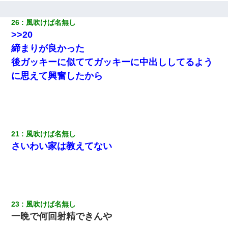
だ！」私「いいけど弁護士通して。私も請求する」夫「」
26
風吹けば名無し
小2の頃、妹と昼寝してたら家が火事になってて気づくと逃げ場が
>>20
なかった。妹を抱き締めて「ﾀﾋんじゃうよ」って泣いてたら…
締まりが良かった
後ガッキーに似ててガッキーに中出ししてるよう
【衝撃】ヤンキー女に「サせて」って言った結果
に思えて興奮したから
嫁が涙声で『会いたいね』とか言っているのが聞こえた。俺「こ
んな時間に誰と電話してんの？」嫁「ごめんなさい…！（大号
泣」俺（キターー）→
21
風吹けば名無し
さいわい家は教えてない
23
風吹けば名無し
一晩で何回射精できんや