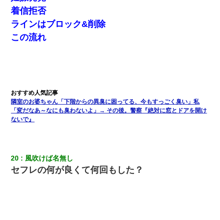
着信拒否
【修羅場】彼女親「カスな家柄のヤツなんかと家族になるのはご
めんだ」俺「じゃあ別れます…」→ 彼女「なんで言い返してくれ
ラインはブロック&削除
なかったの？（泣」
この流れ
「パワハラを受けたから思い切って転職した」とSNSで呟いた
ら、速攻でパワハラかました元上司がLINEを送ってきた。
父親がくも膜下出血で突然ﾀﾋ。→母の貯金が0なことが判明。→母
「私を家に置いてほしい、どうか見捨てないで(土下座」俺・嫁
「…」
隣室のお婆ちゃん「下階からの異臭に困ってる、今もすっごく臭い」私
「変だなあ～なにも臭わないよ」→ その後。警察『絶対に窓とドアを開け
ないで』
ナンパにほいほい付いていった私、地獄に落ちる
【唖然】帰宅したら旦那のスポーツカーが消えていた。警察『目
立つし、すぐ見つかるかもしれません』→ 数時間後・・警察『××
20
風吹けば名無し
さんご存じですか？』
セフレの何が良くて何回もした？
私（23）冗談のつもりで上司（27）に胸を揉ませた結果・・・
【まぬけ】夫「離婚だ！」私「わかった。で？」夫「慰謝料