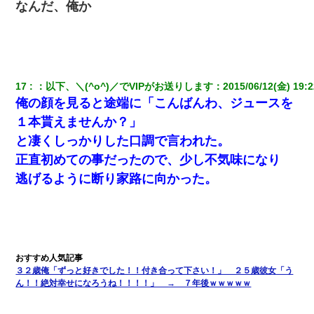
なんだ、俺か
彼にプロポーズされたんだけど、実は資産家だと知って婚約破棄
した。B子「A男くんと別れたって本当？私が付き合ってもい
い？」
妻と同居し始めたときから、よく妻が「どこかで音漏れしてな
い？音楽聞こえる」と言っていて…
17
：
以下、＼(^o^)／でVIPがお送りします
：
2015/06/12(金) 19:2
俺の顔を見ると途端に「こんばんわ、ジュースを
１本貰えませんか？」
ホテルに泊まったんだけど従業員が最悪だった。折角の旅行で何
故私が怒鳴られなきゃいけなかったのだ
と凄くしっかりした口調で言われた。
正直初めての事だったので、少し不気味になり
隣の部屋の住民の母親、オートロックを突破してマンションに入
逃げるように断り家路に向かった。
り込んできたみたいで、ずっとドアの前で喚いてて滅茶苦茶うる
さかった。
子供の頃、母の弟にイタズラされてて中学に入ってから関係を持
ってしまった。拒絶したら「全部バラしてやる」と脅迫されたの
で両親に全部話した。
３２歳俺「ずっと好きでした！！付き合って下さい！」 ２５歳彼女「う
【衝撃】職場に入って来た綺麗な新人さんに職場を案内すること
ん！！絶対幸せになろうね！！！！」 → ７年後ｗｗｗｗｗ
に → 新人「ドンッ！」私「！？」→ 突然、突き飛ばされて左手
の甲を踏みつけられて…