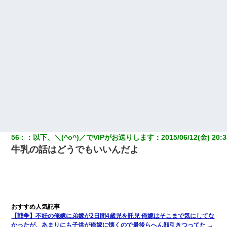
56
：
以下、＼(^o^)／でVIPがお送りします
：
2015/06/12(金) 20:3
牛乳の話はどうでもいいんだよ
【戦争】不妊の俺嫁に弟嫁が2日間4歳児を託児 俺嫁はそこまで気にしてな
かったが、あまりにも子供が俺嫁に懐くので最後らへん顔引きつってた →