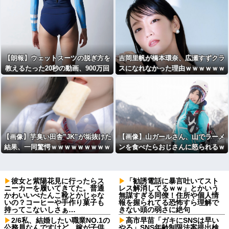
【朗報】ウェットスーツの脱ぎ方を
吉岡里帆が橋本環奈、広瀬すずクラ
教えるたった20秒の動画、900万回
スになれなかった理由ｗｗｗｗｗｗ
以上再生される
【画像】芋臭い田舎”JK”が垢抜けた
【画像】山ガールさん、山でラーメ
結果、一同驚愕ｗｗｗｗｗｗｗｗｗ
ンを食べたらおじさんに怒られるｗ
ｗｗｗ
ｗｗ
彼女と紫陽花見に行ったらス
「勧誘電話に暴言吐いてスト
ニーカーを履いてきてた。普通
レス解消してるｗｗ」とかいう
かわいいぺたんこ靴とかじゃな
無謀すぎる同僚！住所や個人情
いの？コーヒーや手作り菓子も
報を握られてる恐怖すら理解で
持ってこないしさぁ…
きない頭の弱さに絶句
2/6私、結婚したい職業NO.1の
高市早苗「ガキにSNSは早い
公務員なんですけど、嫁が子供
やろ」SNS年齢制限法案提出検