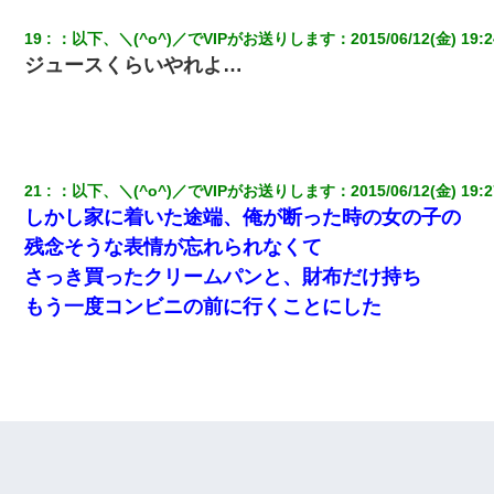
【驚愕】5000円でＪＫと行為してきたが後悔しかない…
19
：
以下、＼(^o^)／でVIPがお送りします
：
2015/06/12(金) 19:2
ジュースくらいやれよ…
昨日37歳のおばさんと行為したんだけどめちゃくちゃだった
【修羅場】彼女親「カスな家柄のヤツなんかと家族になるのはご
めんだ」俺「じゃあ別れます…」→ 彼女「なんで言い返してくれ
なかったの？（泣」
21
：
以下、＼(^o^)／でVIPがお送りします
：
2015/06/12(金) 19:2
しかし家に着いた途端、俺が断った時の女の子の
【悲報】嫁がワイのこと嫌いっぽいから単身赴任した結果
残念そうな表情が忘れられなくて
さっき買ったクリームパンと、財布だけ持ち
妻「ずっと好きだった人と一緒になりたいから、わかれてくださ
もう一度コンビニの前に行くことにした
い」→離婚後、娘と実家で生活してると…
私（23）冗談のつもりで上司（27）に胸を揉ませた結果・・・
姉旦那の友達「ほんとのパパだよ～」私のお腹を触ってほざく。
→思わず手を叩いて振り払ったら…