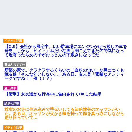
【GJ!】会社から帰宅中、広い駐車場にエンジンかけっ放しの車を
発見。しかも「ヒィ～」みたいな声も聞こえてきたので気になっ
て近寄ったら女の子がおっさんの下敷きになってた
新築の家で。クラクラするくらいの「白粉の匂い」が鼻につくも
嫁＆娘「そんな匂いしない…」ある日、友人奥「素敵なアンティ
ークですね！」俺（！？）
【衝撃】女友達から行為中に告白されてOKした結果
近所のお寺に住み込みで手伝いしてる知的障害のオッサンがい
た。ある日、オッサンが火かき棒を持って顔を真っ赤にしながら
走り回っていて…