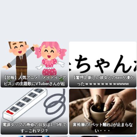
【悲報】人気アニメ「メイドインア
【驚愕】新しい彼女とのsexが凄か
ビス」の主題歌にVTuberさんが起
ったｗｗｗｗｗｗｗｗwwww
用されてまたまたまた炎上、もう何
回目だよ…
電源タップの寿命の目安は3～5年で
富裕層の｢ペット離れ｣が止まらな
す←これマジ？
い・・・