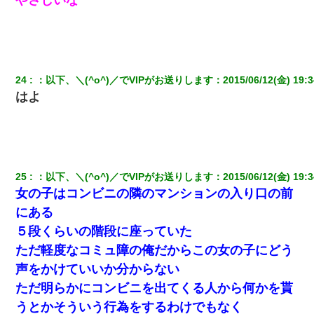
【衝撃】ヤンキー女に「サせて」って言った結果
父が他界→父のフリン相手『どうか相続を放棄して下さい、昔の
ことは謝ります。ごめんなさい…』私「お子さんはフリン略奪婚
24
：
以下、＼(^o^)／でVIPがお送りします
：
2015/06/12(金) 19:3
って知ってるの？」相手『 』結果→
はよ
ミスした新人(
)に冗談で「行為させてくれたら許してあげる」
って言ったら・・・
【悲報】お風呂で父親と姉が完全に行為してるんだが...
25
：
以下、＼(^o^)／でVIPがお送りします
：
2015/06/12(金) 19:3
女の子はコンビニの隣のマンションの入り口の前
朝起きたら嫁がいなかった。俺（嫁も嫁実家も電話に出ない…不
にある
安だ）→ 仕事を早退して帰宅すると、嫁と嫁両親と知らない男が
２人・・・
５段くらいの階段に座っていた
ただ軽度なコミュ障の俺だからこの女の子にどう
200万を貸したコウトから、追加で400万の申し込み、私「無理。
声をかけていいか分からない
義弟より娘たちが大事」旦那「娘たちが成人したら別れよう」私
（は？）
ただ明らかにコンビニを出てくる人から何かを貰
うとかそういう行為をするわけでもなく