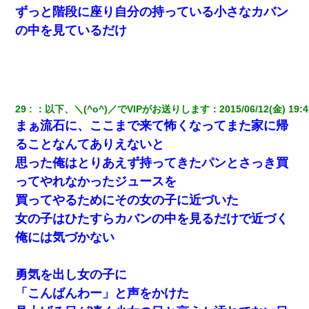
義兄嫁が義実家で「コロナ陽性だったからこのまま療養させて下
ずっと階段に座り自分の持っている小さなカバン
さい」と言い出してド修羅場になった
の中を見ているだけ
結婚生活10ヶ月目で嫁から一方的に「もう冷めた」と離婚切り出
された
日航機墜落事故の「ここからは日本語で大丈夫ですよ〜」の絶望
29
：
以下、＼(^o^)／でVIPがお送りします
：
2015/06/12(金) 19:4
感がヤバイ・・・
まぁ流石に、ここまで来て怖くなってまた家に帰
ることなんてありえないと
【画像】女上司(30)「終電なくなったね…部屋くる？」ワイ「行
きます！」
思った俺はとりあえず持ってきたパンとさっき買
ってやれなかったジュースを
中途採用のAが部長から呼び出された。Aはヘラヘラと部屋に入っ
買ってやるためにその女の子に近づいた
ていき、1時間後に号泣しながら出てきて…
女の子はひたすらカバンの中を見るだけで近づく
俺には気づかない
勇気を出し女の子に
「こんばんわー」と声をかけた