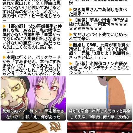
連れて家出した。全く理由は思
討
いつかないけど強いてあげると
焼き鳥屋さんで鳥刺しを食べ
すれば母のせいかもしれない。
た結果・・・
嫁のせいでアトピー悪化しそう
→
【画像】芋臭い田舎”JK”が垢
抜けた結果、一同驚愕ｗｗｗｗ
【裏の顔】 父の再婚相手と仲
ｗｗｗｗｗｗｗｗ
良しな私→ある日、私の帰宅に
気付かない再婚相手「血繋がっ
女だけどバイト先でいじめら
てないのに大学費用出さなきゃ
れてて辛い
いけないの腹立つわ…姑だった
離婚して5年。元嫁が養育費を
ら先に亡くなるのに笑」私
請求してきた。俺「は？子供何
「…」
歳？」元嫁「3歳だよ！慰謝料を
本屋に行くと、バックヤード
さっさと払え！」…
から「すみません、本当にすみ
【訃報】名探偵コナン声優が
ません（泣）「でもあなた、初
死去 → 今トンデモナイことにな
めてじゃないしね、うちだけじ
ってる・・・
ゃどうしようもないから」と会
話が聞こえてきた→する
職場で電話を取った新入社員
と・・・
の女子がヒワイなことを言われ
てショックを受けたことがあっ
生活保護の相談に行ったら、
た
愛猫を手放さないと無理と言わ
れた。子どものような存在だか
20年くらい前だけど当時お付
ら手放すのは絶対に考えられな
き合いがあった仲間が神社に赤
い・・・
いものを身につけちゃいけない
と言ってた
見知らぬママ「待って！車を動かさ
嫁が同窓会に出席して元カレと再会
妹と差をつけて育てられた。
妹「家も土地も、財産はすべて
父の再婚相手が職権乱用して
ないで！」私「え、何があった
して失踪。1年後に俺の家に投函さ
私が継ぐ。相続は放棄して」母
私達の個人情報を調べ、訪問や
の！？」→慌てて降りると園長先生
れたものがこれ...
「うんうん」私「わかった」 →
電話をしてくる
数年後、復讐のチャンスがや...
が激怒していて…
母「お姉ちゃんは偉いのに、