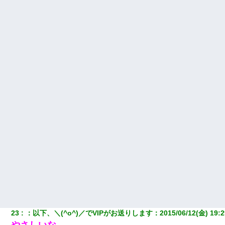
【復讐】義兄嫁「生活費、足りない分を貸してほしい」私「貸す
わけないでしょｗｗｗｗ」→ 理由を話したら泣き出して・・私
（あまりにも希望通り）
【報告者がキチ】嫁「妊娠した」俺『それじゃあ皆に祝ってもら
おう』友人達を家に連れ帰ってホームパーティー→俺『皆に祝え
てもらえて良かったな！』→
妹が嘘つきな元カレと寄りを戻してしまったという話をしていた
ら、旦那の顔が曇って雰囲気が一転。そそくさと話を切り上げて
いつもより早く寝付いてしまった…｜生活｜ワロタあんてな
小学生の妹が20代の弟とチューしてるのに、見て見ぬふりの親を
見てから実家を出た。それから15年、妹が弟の子を妊娠したらし
くもう堕胎できない月なんだと母から連絡がきた…｜生活｜ワロ
タあんてな
【唖然】帰宅したら旦那のスポーツカーが消えていた。警察『目
立つし、すぐ見つかるかもしれません』→ 数時間後・・警察『××
さんご存じですか？』
23
：
以下、＼(^o^)／でVIPがお送りします
：
2015/06/12(金) 19:2
17年飼っていた犬が亡くなった。鼻水垂らし嗚咽する私に、猫が
近づいて頭突きをしてきて…
やさしいな