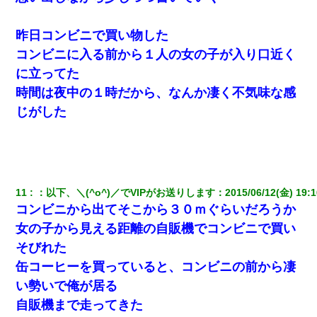
昨日コンビニで買い物した
コンビニに入る前から１人の女の子が入り口近く
に立ってた
時間は夜中の１時だから、なんか凄く不気味な感
じがした
11
：
以下、＼(^o^)／でVIPがお送りします
：
2015/06/12(金) 19:1
コンビニから出てそこから３０ｍぐらいだろうか
女の子から見える距離の自販機でコンビニで買い
そびれた
缶コーヒーを買っていると、コンビニの前から凄
い勢いで俺が居る
自販機まで走ってきた