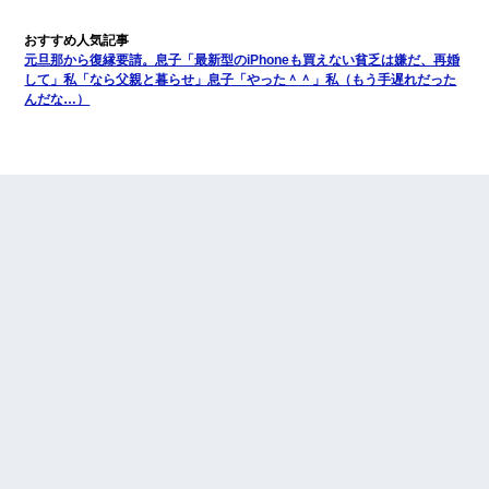
元旦那から復縁要請。息子「最新型のiPhoneも買えない貧乏は嫌だ、再婚
して」私「なら父親と暮らせ」息子「やった＾＾」私（もう手遅れだった
んだな…）