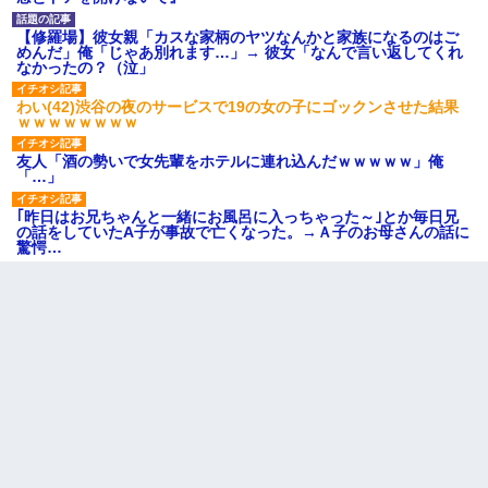
【修羅場】彼女親「カスな家柄のヤツなんかと家族になるのはご
めんだ」俺「じゃあ別れます…」→ 彼女「なんで言い返してくれ
なかったの？（泣」
わい(42)渋谷の夜のサービスで19の女の子にゴックンさせた結果
ｗｗｗｗｗｗｗｗ
友人「酒の勢いで女先輩をホテルに連れ込んだｗｗｗｗｗ」俺
「…」
｢昨日はお兄ちゃんと一緒にお風呂に入っちゃった～｣とか毎日兄
の話をしていたA子が事故で亡くなった。→Ａ子のお母さんの話に
驚愕…