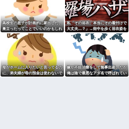
彼女と結婚の話をしていた時
あんたはねぇ…」私「また比べ
に言われたことが衝撃だった
るの？」→積もり積もった不満
がついに爆発して…
祖父が亡くなって遺品整理し
てたら大量の手紙が出てきた。
日本韓国台湾「少子化です」
全部同じ女性で祖父と恋愛関係
←わかる 中国北朝鮮「少子化
高校生の息子が計画的に家出した。
私「その浴衣、本当にその着付けで
だったっぽい
です」←強権国家でも止められ
ないのかよ
巣立ったってことでいいのかもしれ
大丈夫…？」→街中を歩く浴衣姿を
見知らぬママ「待って！車を
動かさないで！」私「え、何が
ラーメンハゲ「最近のインス
ないけど、なんか割り切れず...
見て、違和感ばかりが気になってし
あったの！？」→慌てて降りる
タントは店に出せるレベル」ラ
まい…
と園長先生が激怒していて…
ーメン大好きJK「店とインスタ
ントの良さは別のベクトル」他
私「この絵馬、切ないお願い
が書いてある…」友人「読んで
担当美容師と近所の道端でば
みて」→有名神社で見つけた願
ったり。美容師「早く前みたい
い事の内容に、思わず神様も困
に美容室に来てくださいよ～」
るだろうと思ってしまい…
私「もう少し落ち着いたらお願
母がホームに入りたいと言ってるの
嫁が不妊治療をして無事出産。だが
いします」
義妹夫のお兄さんが草加の集
に、弟夫婦が母の預金は使わないで
俺は陰で最悪なアダ名で呼ばれてい
まりにいてビックリ。義両親は
カメムシは同種のカメムシが
新興宗教大嫌いな人たちなのに...
発した臭いでショック死する事
と言ってきた。我が弟ながら情けな
た
がある
停車中に二人の子供を乗せた
くて溜息が出る
ヤンママに自転車ぶつけられ
既婚女性が夫に夕飯も用意せ
た。ヤンママ「おめーふざけん
ず週２で遊びに行くって多いか
なよっ！ぶつかってんじゃねー
な？遅くても21時には帰宅して
よ！弁償してもらうかんな！」...
るんだけど
チー牛「デブの事豚丼って呼
【驚愕】今週末は義実家に行
ぼうぜ！」←これが流行らなか
くんだけど、料理が大の苦手な
った理由
義母から衝撃的な一言を言われ
た!ええー...何なの?
【悲報】「美人すぎる県警本
部長」失職ｗｗｗｗｗｗｗｗｗ
数年前に私が旅行先で落とし
た財布の中身が何年も経ってか