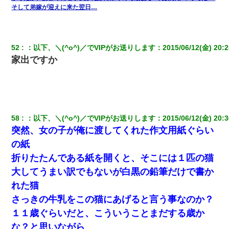
そして弟嫁が迎えに来た翌日…
52
：
以下、＼(^o^)／でVIPがお送りします
：
2015/06/12(金) 20:2
家出ですか
58
：
以下、＼(^o^)／でVIPがお送りします
：
2015/06/12(金) 20:3
突然、女の子が俺に渡してくれた作文用紙ぐらい
の紙
折りたたんである紙を開くと、そこには１匹の猫
大してうまい訳でもないが白黒の鉛筆だけで書か
れた猫
さっきの牛乳をこの猫にあげると言う事なのか？
１１歳ぐらいだと、こういうことまだする歳か
な？と思いながら