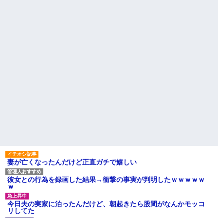
【悲報】思春期の娘に「キモ
ら別の旅行先で私自身によって
ッ」と言われたお父さん、グレ
拾われた
るｗｗｗｗｗｗｗ
俺の方が潔癖なのに嫁が俺に
ライチュウ「ピチューとピカ
片付けさせようとしない。スト
チュウより圧倒的に強いですｗ
レス半端ないので決別宣言し
ｗｗｗ」←こいつが不人気な理
た。嫁「頑張るから半年猶予を
由
ちょうだい」←頑張るポイント
【悲報】取引先専務「Aを20個
が的外れすぎて絶賛空回り中
注文する」 ぼく「いつも1～2
主な税金の成り立ちを調べて
個しか使わないけど本当に20で
みたよ
あってる？」 取専「あって
る」→結果『こう』なったんだ
がコレワイが悪いん
か？？？？？？？？
【悲報】 婚約指輪が「たった
の0.3ct」で毎日泣いてる私がヤ
バすぎる理由がコレｗｗｗｗｗ
ハードオフに売っていた4万
4000円のフィギュアがヤバすぎ
るｗｗｗｗｗｗ「こんな高い
の？ｗｗ」「逆に超安い」
妻が亡くなったんだけど正直ガチで嬉しい
私「ちょっと、人の家の金庫
触らないでよ！」キチママ『そ
こに金庫があったから、開けて
彼女との行為を録画した結果→衝撃の事実が判明したｗｗｗｗｗ
みようとしただけ☆』義兄「泥
ｗ
は出てけ！二度と来るな！」結
果・・・
今日夫の実家に泊ったんだけど、朝起きたら股間がなんかモッコ
私「初めて飲む味だけどなん
リしてた
のお茶？」彼「ちっ！」私「」