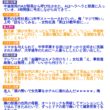
中途採用のAが部長から呼び出された。Aはヘラヘラと部屋に入っ
ていき、1時間後に号泣しながら出てきて…
新卒の女性社員に1年半ストーカーされていた。俺「マジで怖い」
上司「話をしてみる」→女性社員「実は10数年前に…」
義兄嫁「娘が大学に入ったら下宿させて」私「しつこい、学校斡
旋のアパートに行け」→ 旦那が義兄に通報したら「志望校を変え
ろ！」とキレて・・・
スマホを与えられて、中学卒業する頃にはすっかり女叩きに洗脳
された弟が、大学進学のために一人暮らししたいと言い出した。
テレワーク上司「会議中はカメラ付けろ！」女社員「え、事前連
絡無しは無理」上司「いいから付けろ！」→
小学生の妹が20代の弟とチューしてるのに、見て見ぬふりの親を
見てから実家を出た。それから15年、妹が弟の子を妊娠したらし
くもう堕胎できない月なんだと母から連絡がきた…｜生活｜ワロ
タあんてな
友人「酒の勢いで女先輩をホテルに連れ込んだｗｗｗｗｗ」俺
「…」
隣の部屋の住民の母親、オートロックを突破してマンションに入
り込んできたみたいで、ずっとドアの前で喚いてて滅茶苦茶うる