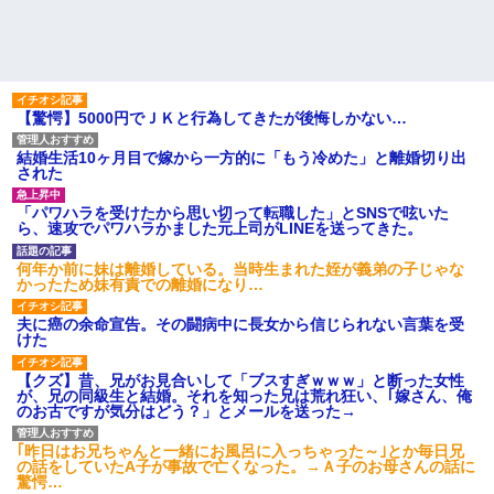
【驚愕】5000円でＪＫと行為してきたが後悔しかない…
結婚生活10ヶ月目で嫁から一方的に「もう冷めた」と離婚切り出
された
「パワハラを受けたから思い切って転職した」とSNSで呟いた
ら、速攻でパワハラかました元上司がLINEを送ってきた。
何年か前に妹は離婚している。当時生まれた姪が義弟の子じゃな
かったため妹有責での離婚になり…
夫に癌の余命宣告。その闘病中に長女から信じられない言葉を受
けた
【クズ】昔、兄がお見合いして「ブスすぎｗｗｗ」と断った女性
が、兄の同級生と結婚。それを知った兄は荒れ狂い、｢嫁さん、俺
のお古ですが気分はどう？」とメールを送った→
｢昨日はお兄ちゃんと一緒にお風呂に入っちゃった～｣とか毎日兄
の話をしていたA子が事故で亡くなった。→Ａ子のお母さんの話に
驚愕…