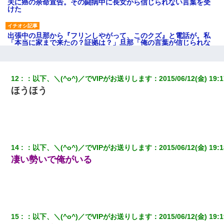
夫に癌の余命宣告。その闘病中に長女から信じられない言葉を受
けた
出張中の旦那から『フリンしやがって、このクズ』と電話が。私
「本当に家まで来たの？証拠は？」旦那「俺の言葉が信じられな
いのか！」→ 離婚後
私「まとめ買いして冷凍ストックしてる」Ａ「ずるい！クレク
12
：
以下、＼(^o^)／でVIPがお送りします
：
2015/06/12(金) 19:1
レ！」私「なんでよ」Ａ「ケーチ！バーカ！」→ 後日、Ａ旦那が
ほうほう
凸してきた
義兄嫁「娘が大学に入ったら下宿させて」私「しつこい、学校斡
旋のアパートに行け」→ 旦那が義兄に通報したら「志望校を変え
ろ！」とキレて・・・
14
：
以下、＼(^o^)／でVIPがお送りします
：
2015/06/12(金) 19:1
隣室のお婆ちゃん「下階からの異臭に困ってる、今もすっごく臭
凄い勢いで俺がいる
い」私「変だなあ～なにも臭わないよ」→ その後。警察『絶対に
窓とドアを開けないで』
【クズ】昔、兄がお見合いして「ブスすぎｗｗｗ」と断った女性
が、兄の同級生と結婚。それを知った兄は荒れ狂い、｢嫁さん、俺
のお古ですが気分はどう？」とメールを送った→
15
：
以下、＼(^o^)／でVIPがお送りします
：
2015/06/12(金) 19:1