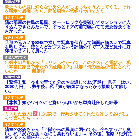
【GIF】JSのカンチョーワロ
最近うちの庭に知らない男の人がしょっちゅう入ってくる。それ
タ
を職場で愚痴ったら、同僚男性が怒鳴りつけてきた。
後続車にクラクションを鳴ら
され彼氏が逆切れ。「何クラク
隣の部屋の住民の母親、オートロックを突破してマンションに入
ション鳴らしてんだ！降りてこ
り込んできたみたいで、ずっとドアの前で喚いてて滅茶苦茶うる
いよ！」と怒鳴りだし...
さかった。
【衝撃】報酬100万円超の治験
募集がこちらｗｗｗｗｗ(※画像
旦那の元カノをSNSで探して写真を保存して顔面評価スレで写真
あり)
を晒してた。ほとんどがブスという評価の中で二人ほど意外に好
【ネット騒然】惨殺されたタ
評価で苦々しく思った
ワマン頂き女子のこの動画、す
げえええええｗｗｗｗｗｗｗｗ
ｗｗｗ
出張中の旦那から『フリンしやがって、このクズ』と電話が。私
「本当に家まで来たの？証拠は？」旦那「俺の言葉が信じられな
【愕然】白のクラウン俺氏、
いのか！」→ 離婚後
高速道路左車線を制限速度で走
った結果wwwwwwwwwwww
【驚愕】私「今まで育てた分のお金返してね(冗談)」息子「はい、
百年の恋12-899 食べた量を
3000万円」→数年後。私「妹が病気になったから援助して欲し
張り合ってくる
い」→
【悲報】佐藤輝明・・・２軍
でも盛大にやらかす←あまり悲
【悲報】嫁がワイのこと嫌いっぽいから単身赴任した結果
しませないでくれ
ミスした新人(
)に冗談で「行為させてくれたら許してあげる」
って言ったら・・・
隣室のお婆ちゃん「下階からの異臭に困ってる、今もすっごく臭
い」私「変だなあ～なにも臭わないよ」→ その後。警察『絶対に
窓とドアを開けないで』