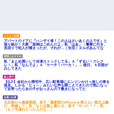
アパートのドアに『ハンザイ者！この人はさいあくの人です』と
張り紙が！大家「面倒はごめんだよ」私「はあ」→警察に行き、
見回りで犯人が捕まったが、それが…｜生活｜ヌルポあんてな
私「まとめ買いして冷凍ストックしてる」Ａ「ずるい！クレク
レ！」私「なんでよ」Ａ「ケーチ！バーカ！」→ 後日、Ａ旦那が
凸してきた
【GJ!】会社から帰宅中、広い駐車場にエンジンかけっ放しの車を
発見。しかも「ヒィ～」みたいな声も聞こえてきたので気になっ
て近寄ったら女の子がおっさんの下敷きになってた
元旦那から復縁要請。息子「最新型のiPhoneも買えない貧乏は嫌
だ、再婚して」私「なら父親と暮らせ」息子「やった＾＾」私
（もう手遅れだったんだな…）