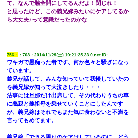
て、なんで脇全開にしてるんだよ！閉じれ！
と思ったけど、この義兄嫁みたいにケアしてるか
ら大丈夫♪って意識だったのかな
756
：
708
：
2014/11/29(土) 10:21:25.33 0.net
 ID:
ワキガで愚痴った者です、何か色々と騒ぎになっ
ています。
義兄が話して、みんな知っていて我慢していたの
を義兄嫁が知って大泣きしたり・・・
法事には旦那だけ出席して、その代わりうちの車
に義親と義祖母を乗せていくことにしたんです
が、義兄嫁はそれでもまた気に食わないと不満を
言ってもめてます。
義兄嫁「できる限りのケアはしているのに、どう