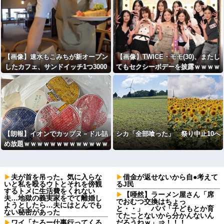
【画像】速水もこみちが新オープン
【画像】TWICE・モモ(30)、またし
したカフェ、サンドイッチ1つ3000
てもセクシーボデーを披露ｗｗｗｗ
円wwwwwwwwwwwwwwwwwww
ｗｗｗｗ
wwwwwww
【朗報】イオンでカップヌ－ドル詰
シカ「全部喰った」 祭り中止10へ
め放題ｗｗｗｗｗｗｗｗｗｗｗｗｗ
ｗｗｗｗｗ
夫が首を吊った。気に入らな
借金が返せないから自●考えて
いと私を殴るウトとそれを傍観
るJ民
するトメに生活費をくれない
【唖然】ラーメン屋さん「席
夫…地獄の義実家をでて離婚し
でおむつ交換はちょっ
ようとしたら…夫にはとんでも
と・・」 パパ「子どもとか育
ない秘密があった
てたことないから分かんないん
ワイ「たろー仕事行ってくる
だろうねｗ」⇒！！！