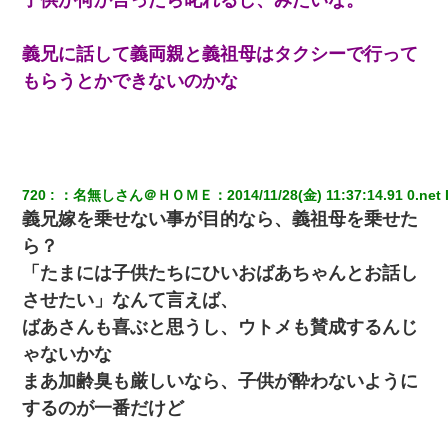
【衝撃】職場に入って来た綺麗な新人さんに職場を案内すること
義兄に話して義両親と義祖母はタクシーで行って
に → 新人「ドンッ！」私「！？」→ 突然、突き飛ばされて左手
の甲を踏みつけられて…
もらうとかできないのかな
妹が嘘つきな元カレと寄りを戻してしまったという話をしていた
ら、旦那の顔が曇って雰囲気が一転。そそくさと話を切り上げて
いつもより早く寝付いてしまった…｜生活｜ワロタあんてな
720
：
名無しさん＠ＨＯＭＥ
：
2014/11/28(金) 11:37:14.91 0.net
 
200万を貸したコウトから、追加で400万の申し込み、私「無理。
義弟より娘たちが大事」旦那「娘たちが成人したら別れよう」私
義兄嫁を乗せない事が目的なら、義祖母を乗せた
（は？）
ら？
「たまには子供たちにひいおばあちゃんとお話し
私が遺産を相続。→それを知った義両親が「旅行代金を出せ！」
「リフォーム費用を負担しろ！」「金の管理は私達がする！」と
させたい」なんて言えば、
浅ましくも集りにきた。
ばあさんも喜ぶと思うし、ウトメも賛成するんじ
ゃないかな
デパートの外商『私さんだと名乗る女が、ツケで宝石を買おうと
していて…』私「！？」→ 翌日。ママ友たちの様子が微妙におか
まあ加齢臭も厳しいなら、子供が酔わないように
しくなり・・・
するのが一番だけど