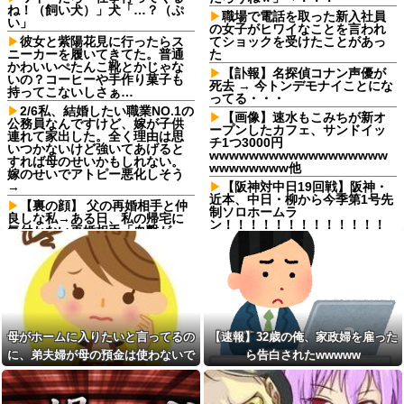
ね！（飼い犬）」犬「…？（ぷ
職場で電話を取った新入社員
い」
の女子がヒワイなことを言われ
彼女と紫陽花見に行ったらス
てショックを受けたことがあっ
ニーカーを履いてきてた。普通
た
かわいいぺたんこ靴とかじゃな
【訃報】名探偵コナン声優が
いの？コーヒーや手作り菓子も
死去 → 今トンデモナイことにな
持ってこないしさぁ…
ってる・・・
2/6私、結婚したい職業NO.1の
【画像】速水もこみちが新オ
公務員なんですけど、嫁が子供
ープンしたカフェ、サンドイッ
連れて家出した。全く理由は思
チ1つ3000円
いつかないけど強いてあげると
wwwwwwwwwwwwwwwwww
すれば母のせいかもしれない。
wwwwwwww他
嫁のせいでアトピー悪化しそう
→
【阪神対中日19回戦】阪神・
近本、中日・柳から今季第1号先
【裏の顔】 父の再婚相手と仲
制ソロホームラ
良しな私→ある日、私の帰宅に
ン！！！！！！！！！！！！！
気付かない再婚相手「血繋がっ
！！！！
てないのに大学費用出さなきゃ
いけないの腹立つわ…姑だった
パルワールドを43インチ4kで
ら先に亡くなるのに笑」私
プレイすると迫力がすごい！
「…」
宅配のにーちゃんが米を配達
【しまった…】 コトメに追い
してくれたら、さっきから外で
出されたトメと二世帯住宅を建
話し声が…？「おすそ分けなら
て、「２F(夫婦のエリア)には絶
五キロで良いんだけどなぁ」私
母がホームに入りたいと言ってるの
【速報】32歳の俺、家政婦を雇った
対に上がらない」という約束を
(一体誰だよ?!)→夜、友人と飲ん
したが、早速破って2Fに上が...
でいたらピンポーン→結果
に、弟夫婦が母の預金は使わないで
ら告白されたwwwww
【後編】我が家で集まりがあ
スープカレー流行期にジャガ
と言ってきた。我が弟ながら情けな
った後に子供の新品クロックス
イモ煮崩れでドロドロの「大惨
くて溜息が出る
が消えた。犯人のママがカバン
事カレー」を錬成してしまった