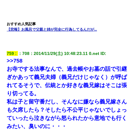
【悲報】お風呂で父親と姉が完全に行為してるんだが...
759
：
708
：
2014/11/29(土) 10:48:23.11 0.net
 ID:
>>758
お寺でする法事なんで、過去帳やお墓の話で引継
ぎかあって義兄夫婦（義兄だけじゃなく）が呼ば
れてるそうで、伝統とか好きな義兄嫁はそこは張
り切ってる。
私は子と留守番だし、そんなに嫌なら義兄嫁さん
も欠席したら？そしたら不公平じゃないでしょっ
ていったら泣きながら怒られたから意地でも行く
みたい、臭いのに・・・