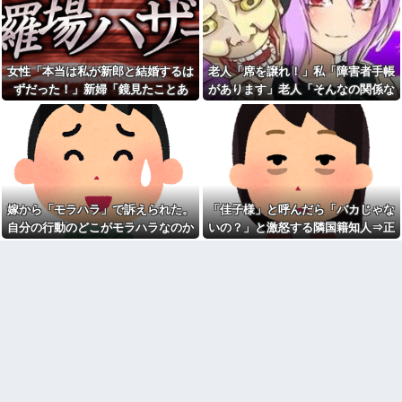
に入れるのを見た人もいるのに
私、怒る母「こんなのスープカ
相手旦那が「証拠は？」と認め
レーじゃない！」→私「作り直
ない…...
す？」→母「捨てるの禁止！」
という逃げ場ゼロで理不尽すぎ
高校の時本当に周囲と合わな
た
くて上手くやれなかった。→飲
女性「本当は私が新郎と結婚するは
老人「席を譲れ！」私「障害者手帳
み会で偶然同じ高校の人と出会
なんなのよ！！！すごいわ掃
った
除！！！！
ずだった！」新婦「鏡見たことあ
があります」老人「そんなの関係な
ドラッグストア勤務中。カー
職場で電話を取った新入社員
る？」→披露宴が一瞬で騒然となっ
い！」→暴言を浴びせられた直後、
ド払いの商品を現金で返金して
の女子がヒワイなことを言われ
て…
周囲が動き出して…
ほしいと言い張る女性客。断っ
てショックを受けたことがあっ
ても引き下がらず、その後まさ
た
かの展開に…
【ネット史】「鏡の中のアク
亡き母からの借金を半分しか
トレス事件」夫は正しかったの
返していない叔父がさらに金を
に、なぜ喧嘩は終わらなかった
貸してほしいと訪ねてきた。完
のか
嫁から「モラハラ」で訴えられた。
「佳子様」と呼んだら「バカじゃな
済するまで貸せないと断ると…
【旦那の反応がコレ】夫の女
自分の行動のどこがモラハラなのか
いの？」と激怒する隣国籍知人⇒正
友達の家に遊びに行ったらア
友達との闇交際が発覚？！その
ルバムに私の写真が飾ってあっ
恐ろしい内容が…ｗｗｗｗ
わからないから教えてほしい
論で返したら大炎上w
た。しかも私が知らない写真
【胸糞】「食に執着がない」
ATMで俺が暗証番号を入力し
自称するクチャラー義母の汚い
終わった瞬間に、後ろに並んで
食べ方に限界
いた外国人風の女がこちらに荷
クソ男「専業主婦は昼間寝て
物をばらまきやがった。俺（う
られていいよなぁ。俺なんか忙
っぜぇ。引き落としキャンセル...
しくて寝る暇ねーもん。どうせ
女芸人の吉住さん（36）メイ
暇でしょ？俺のＤＶＤコピっと
クしたら普通に美人の部類だっ
いてよ」
たと判明ｗｗｗｗｗｗｗｗｗ
気をつけたほうがいい男性の
【衝撃】葬儀屋「火葬プラン
特徴
はどうなさいますか？」ワイ喪