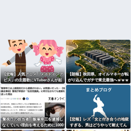
【悲報】人気アニメ「メイドインア
【朗報】秋田県、オイルマネーが転
ビス」の主題歌にVTuberさんが起
がり込んでガチで東北最強へｗｗｗ
用されてまたまたまた炎上、もう何
ｗｗｗｗｗｗｗｗｗ
回目だよ…
警視庁の担当者「飯塚幸三を逮捕し
【悲報】レズ「女と付き合うの地獄
なくていい理由を考えるために1000
すぎる、男はどうやって耐えてん
ページもの法解釈書を読んだ」
の？」