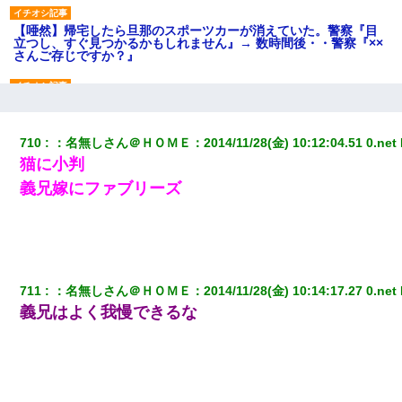
【唖然】帰宅したら旦那のスポーツカーが消えていた。警察『目
立つし、すぐ見つかるかもしれません』→ 数時間後・・警察『××
さんご存じですか？』
【身体で払わせて】女友達「ごめん、何も言わずにお金貸してく
ださい……」俺「いいよ！いくら？」女友達「10万円ぐら
い……」俺「ほい！10万！」→
710
：
名無しさん＠ＨＯＭＥ
：
2014/11/28(金) 10:12:04.51 0.net
猫に小判
宅飲みで女友達の乳を見てしまった・・・
義兄嫁にファブリーズ
婚活パーティーでよく会う美女がいた。こんな完璧な容姿を持っ
てしても結婚て難しいんだなぁ…と思ってた
【戦争】不妊の俺嫁に弟嫁が2日間4歳児を託児 俺嫁はそこまで気
711
：
名無しさん＠ＨＯＭＥ
：
2014/11/28(金) 10:14:17.27 0.net
にしてなかったが、あまりにも子供が俺嫁に懐くので最後らへん
顔引きつってた → そして弟嫁が迎えに来た翌日…
義兄はよく我慢できるな
嫁の妹（26歳）がずっとウチに泊まりに来た結果→俺がヤバイｗ
ｗｗｗｗｗｗｗ