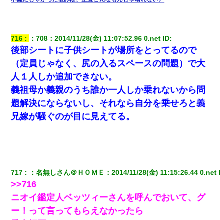
俺「初対面でなに言ったか覚えてる？」嫁「臭いんだよ！キモオ
タ？だっけ？」俺「だいたい合ってる。で、なんで告白してきた
の？」→
716
：
708
：
2014/11/28(金) 11:07:52.96 0.net
 ID:
医者「糖尿病で余命1年です」 ワイ「知らんわｗどうせ死ぬなら
後部シートに子供シートが場所をとってるので
食べる量増やすわｗ」→結果ｗｗｗｗｗ
（定員じゃなく、尻の入るスペースの問題）で大
人１人しか追加できない。
さっき嫁から、「愛しています」ってメールが届いた。俺も「愛
してます」って送ったら
義祖母か義親のうち誰か一人しか乗れないから問
題解決にならないし、それなら自分を乗せろと義
中途採用のAが部長から呼び出された。Aはヘラヘラと部屋に入っ
兄嫁が騒ぐのが目に見えてる。
ていき、1時間後に号泣しながら出てきて…
彼女(美人女医)にネックレスをプレゼント。「こんな安物を渡すく
らいなら、渡さないほうがマシだからね」→ ６０万したと話した
ら・・・
717
：
名無しさん＠ＨＯＭＥ
：
2014/11/28(金) 11:15:26.44 0.net
 
>>716
【不幸な結婚式】新郎親族「ブスのくせにドレスなんか着ちゃっ
てさ～ほんと恥ずかしいわよね～（大声」新郎両親「！！！（土
ニオイ鑑定人ベッツィーさんを呼んでおいて、グ
下座」→ 結果・・・
ー！って言ってもらえなかったら