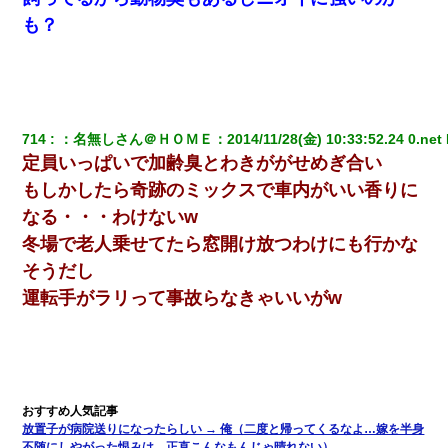
ケーキバイキングにいた単独の50くらいのオッサン、強烈だっ
も？
た。
隣室のお婆ちゃん「下階からの異臭に困ってる、今もすっごく臭
い」私「変だなあ～なにも臭わないよ」→ その後。警察『絶対に
窓とドアを開けないで』
714
：
名無しさん＠ＨＯＭＥ
：
2014/11/28(金) 10:33:52.24 0.net
定員いっぱいで加齢臭とわきががせめぎ合い
最近うちの庭に知らない男の人がしょっちゅう入ってくる。それ
を職場で愚痴ったら、同僚男性が怒鳴りつけてきた。
もしかしたら奇跡のミックスで車内がいい香りに
なる・・・わけないw
【衝撃】婚約者「兄と結婚はするけど嫁入りするわけじゃない。
冬場で老人乗せてたら窓開け放つわけにも行かな
お互い干渉はしないようにしましょう」→ その後に結納金の話を
したので、母が・・・
そうだし
運転手がラリって事故らなきゃいいがw
書店「息子さんが万引きしました」私「はっ？(息子目の前にいる
し…)うちの子ではないので迎えに行きません」→息子を名乗って
た人物の正体が判明するも・・・
10年ほど前、息子がまだ年中だった時に離婚したんだけど、一昨
年の暮れに突然息子が職場を訪ねてきた。
放置子が病院送りになったらしい → 俺（二度と帰ってくるなよ…嫁を半身
不随にしやがった恨みは、正直こんなもんじゃ晴れない）