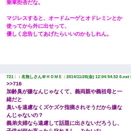
乗車拒否だな。
父親がくも膜下出血で突然ﾀﾋ。→母の貯金が0なことが判明。→母
「私を家に置いてほしい、どうか見捨てないで(土下座」俺・嫁
「…」
マジレスすると、オードムーゲとオドレミンとか
使ってから外に出せって、
【悲報】姉と入浴中に大きくなってしまった結果ｗｗｗｗｗｗｗ
ｗ
優しく忠告してあげたらいいのかもしれん。
13歳娘が元嫁のところから逃げてきた。どう扱ったらいいのかわ
からない
9月に付き合い始めたけどこの、この人と結婚はないわと判断して
別れた。その元彼が交通事故で重体になっているらしく…
721
：
名無しさん＠ＨＯＭＥ
：
2014/11/28(金) 12:04:54.52 0.net
>>716
三年働いてたパートを突然クビになった。しかし元職場の主要取
引先のトップが母方の叔父だったので…
加齢臭が嫌なんじゃなくて、義両親や義祖母と一
緒だと
父が他界→父のフリン相手『どうか相続を放棄して下さい、昔の
臭いを遠慮なくズケズケ指摘されそうだから嫌な
ことは謝ります。ごめんなさい…』私「お子さんはフリン略奪婚
って知ってるの？」相手『 』結果→
んじゃないの？
義弟夫婦なら遠慮して話題に出さないだろうし、
彼氏家「うちは墨入れるのが伝統だから。お前も彫れ」 → 結果…
子供が何か言ったら叱れるし、みたいな。