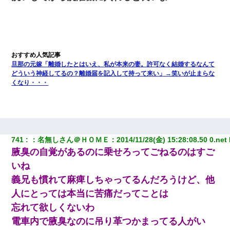
旦那の元嫁「離婚したとはいえ、私が本来の妻。許可なく結婚するなんて
どういう神経してるの？離婚届を記入して持って来い」→笑いが止まらな
くなり・・・
741
：
名無しさん＠ＨＯＭＥ
：
2014/11/28(金) 15:28:08.50 0.net
腋臭の自覚があるのに乗せろってごねるのはすご
いね
義兄も慣れて麻痺しちゃってるんだろうけど、他
人にとっては本当に苦痛だってことは
忘れて欲しくないわ
電車内で腋臭なのに吊り革つかまってる人がい