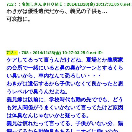
彼にプロポーズされたんだけど、実は資産家だと知って婚約破棄
712
：
名無しさん＠ＨＯＭＥ
：
2014/11/28(金) 10:17:31.05 0.net
した。B子「A男くんと別れたって本当？私が付き合ってもい
わきがは優性遺伝だから、義兄の子供も…
い？」
可哀想に。
【衝撃】嫁父の会社に勤続１０年、手取り１４万 → 俺「２２万も
らえる会社から誘われた。転職したい」義父「クビ！（激怒」嫁
「離婚！（激怒」
【驚愕】私「今まで育てた分のお金返してね(冗談)」息子「はい、
713
：
708
：
2014/11/28(金) 10:27:03.25 0.net
 ID:
3000万円」→数年後。私「妹が病気になったから援助して欲し
ケアしてるって言うんだけどね、夏場とか義実家
い」→
の台所で一緒にいると鼻の奥がツーンとするくら
い臭いから、車内なんて恐ろしい・・・
近所のお寺に住み込みで手伝いしてる知的障害のオッサンがい
た。ある日、オッサンが火かき棒を持って顔を真っ赤にしながら
わきがは遺伝するから子供いなくて良かったと思
走り回っていて…
うレベルで臭うんだよね。
義兄嫁は以前に、学校時代も勤め先ででも、どう
日航機墜落事故の「ここからは日本語で大丈夫ですよ〜」の絶望
感がヤバイ・・・
も対人関係がうまくいかないて言ってたけど原因
は体臭なんじゃないかと疑ってる。
姉旦那の友達「ほんとのパパだよ～」私のお腹を触ってほざく。
→思わず手を叩いて振り払ったら…
義兄は慣れたって言ってる、子供がいない分、猫
飼ってるから動物臭もあるしニオイに強いのか