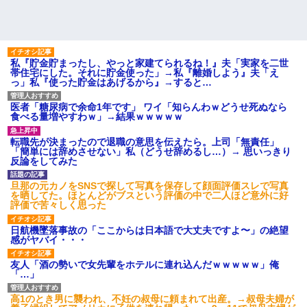
私『貯金貯まったし、やっと家建てられるね！』夫「実家を二世
帯住宅にした。それに貯金使った」→私『離婚しよう』夫「え
っ」私『使った貯金はあげるから』→すると…
医者「糖尿病で余命1年です」 ワイ「知らんわｗどうせ死ぬなら
食べる量増やすわｗ」→結果ｗｗｗｗｗ
転職先が決まったので退職の意思を伝えたら。上司「無責任」
「簡単には辞めさせない」私（どうせ辞めるし…）→ 思いっきり
反論をしてみた
旦那の元カノをSNSで探して写真を保存して顔面評価スレで写真
を晒してた。ほとんどがブスという評価の中で二人ほど意外に好
評価で苦々しく思った
日航機墜落事故の「ここからは日本語で大丈夫ですよ〜」の絶望
感がヤバイ・・・
友人「酒の勢いで女先輩をホテルに連れ込んだｗｗｗｗｗ」俺
「…」
高1のとき男に襲われ、不妊の叔母に頼まれて出産。→叔母夫婦が