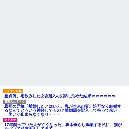
【驚愕】養育費を払い続けた
主「直葬で(即答)」→結果ァw w
結果…元妻の裏切りが判
w w w w w w w w
明！！！その理由がこれｗｗｗ
【画像】このLINEでなんで女
ｗ
が怒ってるのか分かんない奴は
職場で電話を取った新入社員
モテない奴確定らしい←お前ら
の女子がヒワイなことを言われ
は勿論わかるよ
てショックを受けたことがあっ
な？？？？？？？
た
なぜ自民党批判だけは表現の
既婚女性が夫に夕飯も用意せ
自由ではないのか
ず週２で遊びに行くって多いか
【悲報】取引先専務「Aを20個
な？遅くても21時には帰宅して
注文する」 ぼく「いつも1～2
るんだけど
個しか使わないけど本当に20で
主な税金の成り立ちを調べて
あってる？」 取専「あって
みたよ
る」→結果『こう』なったんだ
がコレワイが悪いん
か？？？？？？？？
妹と差をつけて育てられた。
妹「家も土地も、財産はすべて
私が継ぐ。相続は放棄して」母
「うんうん」私「わかった」 →
数年後、復讐のチャンスがや...
童貞俺、宅飲みした女友達2人を家に泊めた結果ｗｗｗｗｗｗ
ハードオフに売っていた4万
4000円のフィギュアがヤバすぎ
るｗｗｗｗｗｗ「こんな高い
旦那の元嫁「離婚したとはいえ、私が本来の妻。許可なく結婚す
の？ｗｗ」「逆に超安い」
るなんてどういう神経してるの？離婚届を記入して持って来い」
→笑いが止まらなくなり・・・
私「ちょっと、人の家の金庫
触らないでよ！」キチママ『そ
こに金庫があったから、開けて
17年飼っていた犬が亡くなった。鼻水垂らし嗚咽する私に、猫が
みようとしただけ☆』義兄「泥
近づいて頭突きをしてきて…