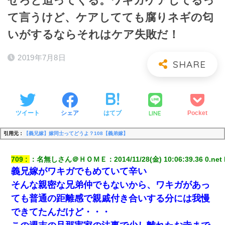
せろと迫ってくる。ワキガケアしてるっ
て言うけど、ケアしてても腐りネギの匂
いがするならそれはケア失敗だ！
2019年7月8日
LINE
ツイート
シェア
はてブ
Pocket
引用元：
【義兄嫁】嫁同士ってどうよ？108【義弟嫁】
709
：
名無しさん＠ＨＯＭＥ
：
2014/11/28(金) 10:06:39.36 0.net
義兄嫁がワキガでもめていて辛い
そんな親密な兄弟仲でもないから、ワキガがあっ
ても普通の距離感で親戚付き合いする分には我慢
できてたんだけど・・・