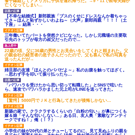
養子縁組してアメリカに子供を連れ帰った。→9・11で叔母夫婦が
亡くなってしまい…
【不幸な結婚式】新郎親族「ブスのくせにドレスなんか着ちゃっ
てさ～ほんと恥ずかしいわよね～（大声」新郎両親「！！！（土
下座」→ 結果・・・
三年働いてたパートを突然クビになった。しかし元職場の主要取
引先のトップが母方の叔父だったので…
22歳の頃、父に36歳の男性とお見合いをしてくれと頼まれた。父
の親会社の経営者の息子さんだったので、父も喜んで私の写真を
送ったんだが→
姉旦那の友達「ほんとのパパだよ～」私のお腹を触ってほざく。
→思わず手を叩いて振り払ったら…
「パワハラを受けたから思い切って転職した」とSNSで呟いた
ら、速攻でパワハラかました元上司がLINEを送ってきた。
【驚愕】5000円でＪＫと行為してきたが後悔しかない…
新築の家で。クラクラするくらいの「白粉の匂い」が鼻につくも
嫁＆娘「そんな匂いしない…」ある日、友人奥「素敵なアンティ
ークですね！」俺（！？）
小学生の妹が20代の弟とチューしてるのに、見て見ぬふりの親を
見てから実家を出た。それから15年、妹が弟の子を妊娠したらし