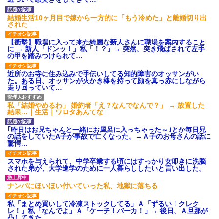
は出てけ！二度と来るな！」結
果・・・
結婚生活10ヶ月目で嫁から一方的に「もう冷めた」と離婚切り出
私「初めて飲む味だけどなん
された
のお茶？」彼「ちっ！」私「」
【GIF】JSのカンチョーワロ
【衝撃】職場に入って来た綺麗な新人さんに職場を案内すること
タ
に → 新人「ドンッ！」私「！？」→ 突然、突き飛ばされて左手
の甲を踏みつけられて…
後続車にクラクションを鳴ら
され彼氏が逆切れ。「何クラク
ション鳴らしてんだ！降りてこ
近所のお寺に住み込みで手伝いしてる知的障害のオッサンがい
いよ！」と怒鳴りだし...
た。ある日、オッサンが火かき棒を持って顔を真っ赤にしながら
走り回っていて…
【衝撃】報酬100万円超の治験
募集がこちらｗｗｗｗｗ(※画像
あり)
私「結婚やめるわ」 婚約者「え？なんでなんで？」 → 放置した
【ネット騒然】惨殺されたタ
結果…｜生活｜ワロタあんてな
ワマン頂き女子のこの動画、す
げえええええｗｗｗｗｗｗｗｗ
｢昨日はお兄ちゃんと一緒にお風呂に入っちゃった～｣とか毎日兄
ｗｗｗ
の話をしていたA子が事故で亡くなった。→Ａ子のお母さんの話に
【愕然】白のクラウン俺氏、
驚愕…
高速道路左車線を制限速度で走
った結果wwwwwwwwwwww
スマホを与えられて、中学卒業する頃にはすっかり女叩きに洗脳
百年の恋12-899 食べた量を
された弟が、大学進学のために一人暮らししたいと言い出した。
張り合ってくる
【悲報】佐藤輝明・・・２軍
ナンパにほいほい付いていった私、地獄に落ちる
でも盛大にやらかす←あまり悲
しませないでくれ
私「まとめ買いして冷凍ストックしてる」Ａ「ずるい！クレク
レ！」私「なんでよ」Ａ「ケーチ！バーカ！」→ 後日、Ａ旦那が
凸してきた