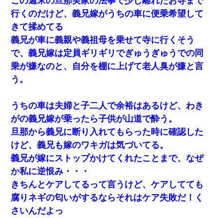
この週末の旦那実家の法事で少し離れたお寺まで
行くのだけど、義兄嫁がうちの車に便乗希望して
きて揉めてる
義兄が車に義親や義祖母を乗せて寺に行くそう
で、義兄嫁は定員ギリギリでぎゅうぎゅうでの同
乗が嫌なのと、自分を棚に上げて老人臭が嫌と言
う。
うちの車は夫婦と子二人で余裕はあるけど、わき
がの義兄嫁が乗ったら子供が山道で酔う。
旦那から義兄に断り入れてもらった時に確認した
けど、義兄も嫁のワキガは気づいてる。
義兄が嫁にストップかけてくれたことまで、なぜ
か私に逆恨み・・・
きちんとケアしてるって言うけど、ケアしてても
腐りネギの匂いがするならそれはケア失敗だ！く
さいんだよっ